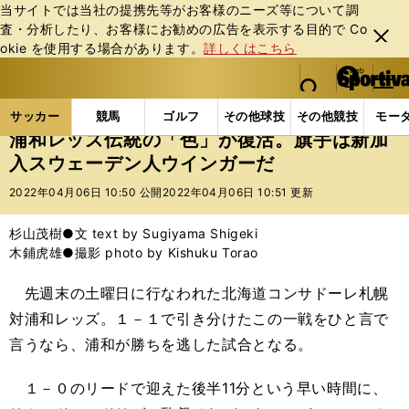
当サイトでは当社の提携先等がお客様のニーズ等について調
査・分析したり、お客様にお勧めの広告を表⽰する⽬的で Co
閉じ
okie を使⽤する場合があります。
詳しくはこちら
る
マイペ
web Sportiva (webスポルティーバ)
検索
メニュ
we
ー
サッカーの記事一覧
Jリーグ他
Jリーグ
浦和レ
b
ジ
サッカー
競馬
ゴルフ
その他球技
その他競技
モー
ス
浦和レッズ伝統の「色」が復活。旗手は新加
ポ
入スウェーデン人ウインガーだ
ル
テ
2022年04月06日 10:50 公開
2022年04月06日 10:51 更新
ィ
ー
杉山茂樹●文 text by Sugiyama Shigeki
バ
木鋪虎雄●撮影 photo by Kishuku Torao
先週末の土曜日に行なわれた北海道コンサドーレ札幌
対浦和レッズ。１－１で引き分けたこの一戦をひと言で
言うなら、浦和が勝ちを逃した試合となる。
１－０のリードで迎えた後半11分という早い時間に、