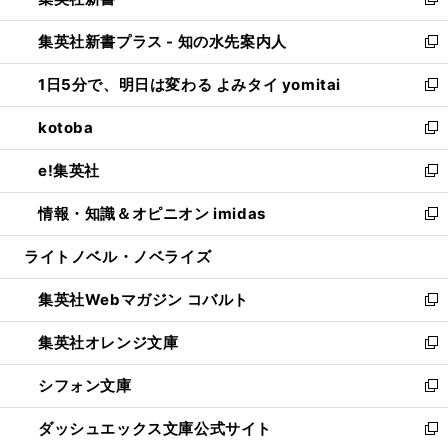
ィ
い
新
開
ン
ウ
し
集英社新書プラス - 知の水先案内人
く
ド
ィ
い
新
ウ
ン
ウ
し
1日5分で、明日は変わる よみタイ yomitai
で
ド
ィ
い
新
開
ウ
ン
ウ
し
kotoba
く
で
ド
ィ
い
新
開
ウ
ン
ウ
し
e!集英社
く
で
ド
ィ
い
新
開
ウ
ン
ウ
し
情報・知識＆オピニオン imidas
く
で
ド
ィ
い
新
開
ウ
ン
ウ
し
ライトノベル・ノベライズ
く
で
ド
ィ
い
開
ウ
ン
ウ
集英社Webマガジン コバルト
く
で
ド
ィ
新
開
ウ
ン
し
集英社オレンジ文庫
く
で
ド
い
新
開
ウ
ウ
し
シフォン文庫
く
で
ィ
い
新
開
ン
ウ
し
ダッシュエックス文庫公式サイト
く
ド
ィ
い
新