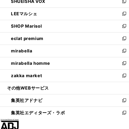
SHUEISHA VOX
で
ド
ィ
い
新
開
ウ
ン
ウ
し
LEEマルシェ
く
で
ド
ィ
い
新
開
ウ
ン
ウ
し
SHOP Marisol
く
で
ド
ィ
い
新
開
ウ
ン
ウ
し
eclat premium
く
で
ド
ィ
い
新
開
ウ
ン
ウ
し
mirabella
く
で
ド
ィ
い
新
開
ウ
ン
ウ
し
mirabella homme
く
で
ド
ィ
い
新
開
ウ
ン
ウ
し
zakka market
く
で
ド
ィ
い
新
開
ウ
ン
ウ
し
その他WEBサービス
く
で
ド
ィ
い
開
ウ
ン
ウ
集英社アドナビ
く
で
ド
ィ
新
開
ウ
ン
し
集英社エディターズ・ラボ
く
で
ド
い
新
開
ウ
ウ
し
く
で
ィ
い