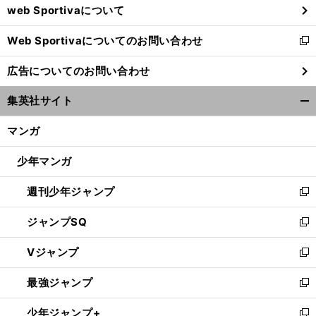
web Sportivaについて
で
開
Web Sportivaについてのお問い合わせ
く
新
し
広告についてのお問い合わせ
い
ウ
集英社サイト
ィ
開
ン
く/
マンガ
ド
閉
ウ
じ
少年マンガ
で
る
開
週刊少年ジャンプ
く
新
し
ジャンプSQ
い
新
ウ
し
Vジャンプ
ィ
い
新
ン
ウ
し
最強ジャンプ
ド
ィ
い
新
ウ
ン
ウ
し
少年ジャンプ+
で
ド
ィ
い
新