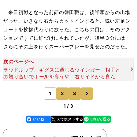
来日初戦となった前節の磐田戦は、後半頭からの出場
だった。いきなり右からカットインすると、鋭い左足シ
ュートを挨拶代わりに放った。こちらの目は、そのアク
ションですでに釘づけにされていたが、後半３分には、
さらにその上を行くスーパープレーを見せたのだった。
次のページへ
ラウドルップ、ギグスに通じるウインガー 相手と
の競り合いでボールを奪うや、右サイドから真ん中
方向へと前進。計４人の守備者に周囲を囲まれた
が、彼らをまとめて引き摺るように、ゴール前に迫
次
1
2
3
のページへ
るや、矢のような
1 / 3
いいね
Xでポストする
LINEで送る
line
faceboo
x
k