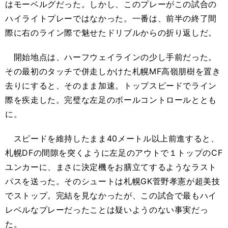
はモーベルグだった。しかし、このプレーがこの試合の
ハイライトプレーではなかった。一番は、前半の終了間
際に右のライン際で魅せたドリブルからの折り返しだ。
開始地点は、ハーフウェイラインの少し手前だった。
その最初のタッチで併走しかけた札幌MF高嶺朋樹を置き
去りにすると、そのまま加速。トップスピードでライン
際を疾走した。完璧な左足のボールコントロールととも
に。
スピードを維持したまま40メートル以上前進すると、
札幌DFの間隙を突くように左足のアウトで１トップのCF
ユンカーに、まさに決定機をお膳立てするようなラスト
パスを送った。そのシュートは札幌GK菅野孝憲が超美技
でストップ。完結を見なかったが、この試合で最もハイ
レベルなプレーだったことは疑いようのない事実だっ
た。