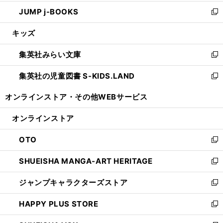
ウ
ン
ウ
し
JUMP j-BOOKS
で
ド
ィ
い
新
開
ウ
ン
ウ
し
キッズ
く
で
ド
ィ
い
開
ウ
ン
ウ
集英社みらい文庫
く
で
ド
ィ
新
開
ウ
ン
し
集英社の児童図書 S-KIDS.LAND
く
で
ド
い
新
開
ウ
ウ
し
オンラインストア・
その他WEBサービス
く
で
ィ
い
開
ン
ウ
オンラインストア
く
ド
ィ
ウ
ン
OTO
で
ド
新
開
ウ
し
SHUEISHA MANGA-ART HERITAGE
く
で
い
新
開
ウ
し
ジャンプキャラクターズストア
く
ィ
い
新
ン
ウ
し
HAPPY PLUS STORE
ド
ィ
い
新
ウ
ン
ウ
し