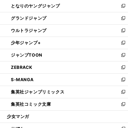
ン
ウ
し
となりのヤングジャンプ
く
ド
ィ
い
新
ウ
ン
ウ
し
グランドジャンプ
で
ド
ィ
い
新
開
ウ
ン
ウ
し
ウルトラジャンプ
く
で
ド
ィ
い
新
開
ウ
ン
ウ
し
少年ジャンプ+
く
で
ド
ィ
い
新
開
ウ
ン
ウ
し
ジャンプTOON
く
で
ド
ィ
い
新
開
ウ
ン
ウ
し
ZEBRACK
く
で
ド
ィ
い
新
開
ウ
ン
ウ
し
S-MANGA
く
で
ド
ィ
い
新
開
ウ
ン
ウ
し
集英社ジャンプリミックス
く
で
ド
ィ
い
新
開
ウ
ン
ウ
し
集英社コミック文庫
く
で
ド
ィ
い
新
開
ウ
ン
ウ
し
少女マンガ
く
で
ド
ィ
い
開
ウ
ン
ウ