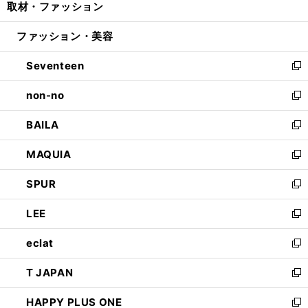
取材・ファッション
く
で
ド
ィ
い
開
ウ
ン
ウ
ファッション・美容
く
で
ド
ィ
開
ウ
ン
Seventeen
く
で
ド
新
開
ウ
し
non-no
く
で
い
新
開
ウ
し
BAILA
く
ィ
い
新
ン
ウ
し
MAQUIA
ド
ィ
い
新
ウ
ン
ウ
し
SPUR
で
ド
ィ
い
新
開
ウ
ン
ウ
し
LEE
く
で
ド
ィ
い
新
開
ウ
ン
ウ
し
eclat
く
で
ド
ィ
い
新
開
ウ
ン
ウ
し
T JAPAN
く
で
ド
ィ
い
新
開
ウ
ン
ウ
し
HAPPY PLUS ONE
く
で
ド
ィ
い
新