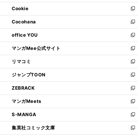
開
ウ
ン
ウ
Cookie
く
で
ド
ィ
新
開
ウ
ン
し
Cocohana
く
で
ド
い
新
開
ウ
ウ
し
office YOU
く
で
ィ
い
新
開
ン
ウ
し
マンガMee公式サイト
く
ド
ィ
い
新
ウ
ン
ウ
し
リマコミ
で
ド
ィ
い
新
開
ウ
ン
ウ
し
ジャンプTOON
く
で
ド
ィ
い
新
開
ウ
ン
ウ
し
ZEBRACK
く
で
ド
ィ
い
新
開
ウ
ン
ウ
し
マンガMeets
く
で
ド
ィ
い
新
開
ウ
ン
ウ
し
S-MANGA
く
で
ド
ィ
い
新
開
ウ
ン
ウ
し
集英社コミック文庫
く
で
ド
ィ
い
新
開
ウ
ン
ウ
し