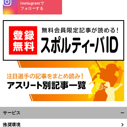
stagra
Instagramで
m
フォローする
。
前
へ
サービス
開
く/
推奨環境