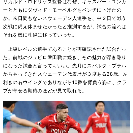
リカルド・ロドリゲス監督はなぜ、キャスパー・ユンカ
ーとともにダヴィド・モーベルグをベンチに下げたの
か。来日間もないスウェーデン人選手を、中２日で戦う
次戦に備え休ませたかったと推測するが、試合の流れは
それを機に札幌に移っていった。
上級レベルの選手であることが再確認された試合だっ
た。前戦のジュビロ磐田戦に続き、その魅力が浮き彫り
になった試合と言ってもいい。先月にスパルタ・プラハ
からやってきたスウェーデン代表歴が３度ある28歳。左
利きの右ウイングでありながら10番を背負う姿に、クラ
ブが寄せる期待のほどが見て取れる。