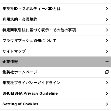
閉
じ
集英社ID・スポルティーバIDとは
る
利用規約・会員規約
特定商取引法に基づく表示・その他の事項
ブラウザプッシュ通知について
サイトマップ
企業情報
開
く/
集英社ホームページ
新
閉
し
じ
集英社プライバシーガイドライン
い
る
ウ
SHUEISHA Privacy Guideline
ィ
ン
Setting of Cookies
ド
ウ