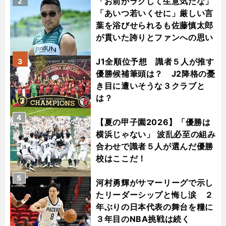
「お前がラクして生意気だな」
2
「あいつ若いくせに」厳しい言
葉を浴びせられるも佐藤慎太郎
が貫いた誇りとファンへの思い
J1全順位予想 識者５人が推す
3
優勝候補筆頭は？ J2降格の憂
き目に遭いそうな３クラブと
は？
4
【夏の甲子園2026】「優勝は
横浜じゃない」 波乱必至の組み
合わせで識者５人が選んだ優勝
校はここだ！
5
河村勇輝がサマーリーグで示し
たリーダーシップと悔し涙 ２
年ぶりの日本代表の舞台を糧に
３年目のNBA挑戦は続く