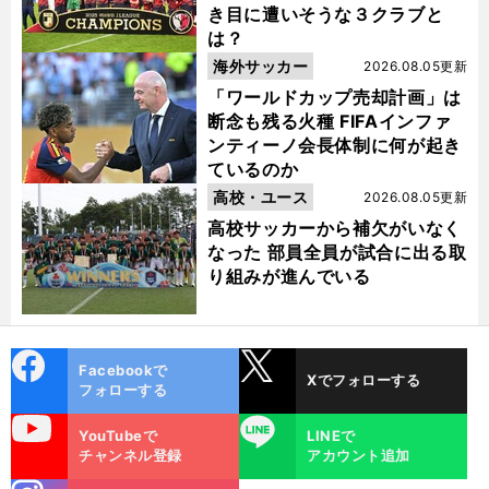
き目に遭いそうな３クラブと
は？
海外サッカー
2026.08.05更新
「ワールドカップ売却計画」は
断念も残る火種 FIFAインファ
ンティーノ会長体制に何が起き
ているのか
高校・ユース
2026.08.05更新
高校サッカーから補欠がいなく
なった 部員全員が試合に出る取
り組みが進んでいる
cebo
X
Facebookで
Xでフォローする
ok
フォローする
uTube
LINE
YouTubeで
LINEで
チャンネル登録
アカウント追加