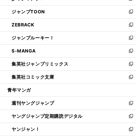
開
ウ
ン
ウ
し
ジャンプTOON
く
で
ド
ィ
い
新
開
ウ
ン
ウ
し
ZEBRACK
く
で
ド
ィ
い
新
開
ウ
ン
ウ
し
ジャンプルーキー！
く
で
ド
ィ
い
新
開
ウ
ン
ウ
し
S-MANGA
く
で
ド
ィ
い
新
開
ウ
ン
ウ
し
集英社ジャンプリミックス
く
で
ド
ィ
い
新
開
ウ
ン
ウ
し
集英社コミック文庫
く
で
ド
ィ
い
新
開
ウ
ン
ウ
し
青年マンガ
く
で
ド
ィ
い
開
ウ
ン
ウ
週刊ヤングジャンプ
く
で
ド
ィ
新
開
ウ
ン
し
ヤングジャンプ定期購読デジタル
く
で
ド
い
新
開
ウ
ウ
し
ヤンジャン！
く
で
ィ
い
新
開