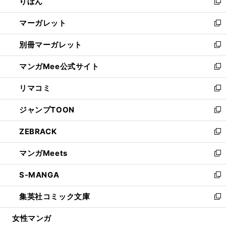
りぼん
く
で
ド
ィ
新
開
ウ
ン
し
マーガレット
く
で
ド
い
新
開
ウ
ウ
し
別冊マーガレット
く
で
ィ
い
新
開
ン
ウ
し
マンガMee公式サイト
く
ド
ィ
い
新
ウ
ン
ウ
し
リマコミ
で
ド
ィ
い
新
開
ウ
ン
ウ
し
ジャンプTOON
く
で
ド
ィ
い
新
開
ウ
ン
ウ
し
ZEBRACK
く
で
ド
ィ
い
新
開
ウ
ン
ウ
し
マンガMeets
く
で
ド
ィ
い
新
開
ウ
ン
ウ
し
S-MANGA
く
で
ド
ィ
い
新
開
ウ
ン
ウ
し
集英社コミック文庫
く
で
ド
ィ
い
新
開
ウ
ン
ウ
し
女性マンガ
く
で
ド
ィ
い