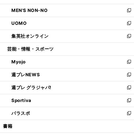
開
ウ
ン
ウ
し
MEN'S NON-NO
く
で
ド
ィ
い
新
開
ウ
ン
ウ
し
UOMO
く
で
ド
ィ
い
新
開
ウ
ン
ウ
し
集英社オンライン
く
で
ド
ィ
い
新
開
ウ
ン
ウ
し
芸能・情報・スポーツ
く
で
ド
ィ
い
開
ウ
ン
ウ
Myojo
く
で
ド
ィ
新
開
ウ
ン
し
週プレNEWS
く
で
ド
い
新
開
ウ
ウ
し
週プレ グラジャパ!
く
で
ィ
い
新
開
ン
ウ
し
Sportiva
く
ド
ィ
い
新
ウ
ン
ウ
し
パラスポ
で
ド
ィ
い
新
開
ウ
ン
ウ
し
書籍
く
で
ド
ィ
い
開
ウ
ン
ウ