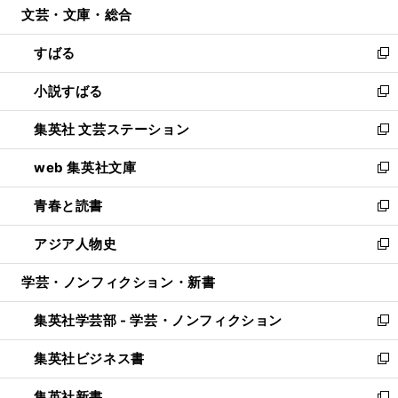
文芸・文庫・総合
く
で
ド
ィ
開
ウ
ン
すばる
く
で
ド
新
開
ウ
し
小説すばる
く
で
い
新
開
ウ
し
集英社 文芸ステーション
く
ィ
い
新
ン
ウ
し
web 集英社文庫
ド
ィ
い
新
ウ
ン
ウ
し
青春と読書
で
ド
ィ
い
新
開
ウ
ン
ウ
し
アジア人物史
く
で
ド
ィ
い
新
開
ウ
ン
ウ
し
学芸・ノンフィクション・新書
く
で
ド
ィ
い
開
ウ
ン
ウ
集英社学芸部 - 学芸・ノンフィクション
く
で
ド
ィ
新
開
ウ
ン
し
集英社ビジネス書
く
で
ド
い
新
開
ウ
ウ
し
集英社新書
く
で