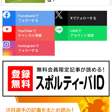
cebo
X
Facebookで
Xでフォローする
ok
フォローする
uTube
LINE
YouTubeで
LINEで
チャンネル登録
アカウント追加
stagra
Instagramで
m
フォローする
。
前
へ
VS