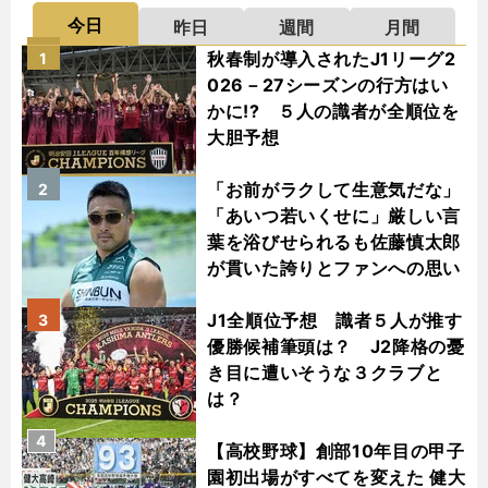
今日
昨日
週間
月間
秋春制が導入されたJ1リーグ2
1
026－27シーズンの行方はい
かに!? ５人の識者が全順位を
大胆予想
「お前がラクして生意気だな」
2
「あいつ若いくせに」厳しい言
葉を浴びせられるも佐藤慎太郎
が貫いた誇りとファンへの思い
J1全順位予想 識者５人が推す
3
優勝候補筆頭は？ J2降格の憂
き目に遭いそうな３クラブと
は？
4
【高校野球】創部10年目の甲子
園初出場がすべてを変えた 健大