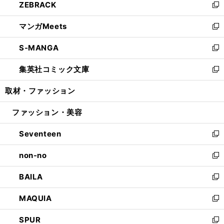
ZEBRACK
く
で
ド
ィ
い
新
開
ウ
ン
ウ
し
マンガMeets
く
で
ド
ィ
い
新
開
ウ
ン
ウ
し
S-MANGA
く
で
ド
ィ
い
新
開
ウ
ン
ウ
し
集英社コミック文庫
く
で
ド
ィ
い
新
開
ウ
ン
ウ
し
取材・ファッション
く
で
ド
ィ
い
開
ウ
ン
ウ
ファッション・美容
く
で
ド
ィ
開
ウ
ン
Seventeen
く
で
ド
新
開
ウ
し
non-no
く
で
い
新
開
ウ
し
BAILA
く
ィ
い
新
ン
ウ
し
MAQUIA
ド
ィ
い
新
ウ
ン
ウ
し
SPUR
で
ド
ィ
い
新