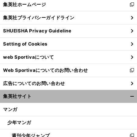
く/
集英社ホームページ
新
閉
し
じ
集英社プライバシーガイドライン
い
る
ウ
SHUEISHA Privacy Guideline
ィ
ン
Setting of Cookies
ド
ウ
web Sportivaについて
で
開
Web Sportivaについてのお問い合わせ
く
新
し
広告についてのお問い合わせ
い
ウ
集英社サイト
ィ
開
ン
く/
マンガ
ド
閉
ウ
じ
少年マンガ
で
る
開
週刊少年ジャンプ
く
新