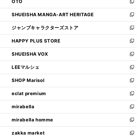
OTO
で
ド
新
開
ウ
し
SHUEISHA MANGA-ART HERITAGE
く
で
い
新
開
ウ
し
ジャンプキャラクターズストア
く
ィ
い
新
ン
ウ
し
HAPPY PLUS STORE
ド
ィ
い
新
ウ
ン
ウ
し
SHUEISHA VOX
で
ド
ィ
い
新
開
ウ
ン
ウ
し
LEEマルシェ
く
で
ド
ィ
い
新
開
ウ
ン
ウ
し
SHOP Marisol
く
で
ド
ィ
い
新
開
ウ
ン
ウ
し
eclat premium
く
で
ド
ィ
い
新
開
ウ
ン
ウ
し
mirabella
く
で
ド
ィ
い
新
開
ウ
ン
ウ
し
mirabella homme
く
で
ド
ィ
い
新
開
ウ
ン
ウ
し
zakka market
く
で
ド
ィ
い
新