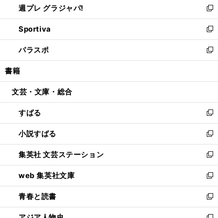
週プレ グラジャパ!
く
で
ィ
い
新
開
ン
ウ
し
Sportiva
く
ド
ィ
い
新
ウ
ン
ウ
し
パラスポ
で
ド
ィ
い
新
開
ウ
ン
ウ
し
書籍
く
で
ド
ィ
い
開
ウ
ン
ウ
文芸・文庫・総合
く
で
ド
ィ
開
ウ
ン
すばる
く
で
ド
新
開
ウ
し
小説すばる
く
で
い
新
開
ウ
し
集英社 文芸ステーション
く
ィ
い
新
ン
ウ
し
web 集英社文庫
ド
ィ
い
新
ウ
ン
ウ
し
青春と読書
で
ド
ィ
い
新
開
ウ
ン
ウ
し
アジア人物史
く
で
ド