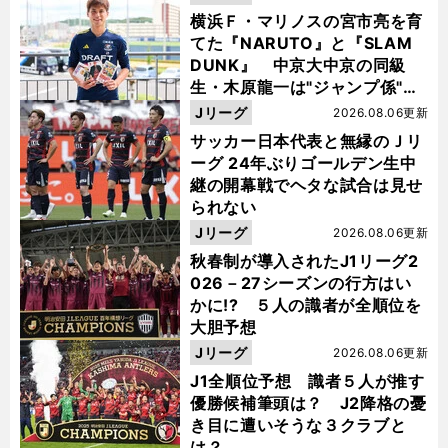
横浜Ｆ・マリノスの宮市亮を育
てた『NARUTO』と『SLAM
DUNK』 中京大中京の同級
生・木原龍一は"ジャンプ係"だ
った
Jリーグ
2026.08.06更新
サッカー日本代表と無縁のＪリ
ーグ 24年ぶりゴールデン生中
継の開幕戦でヘタな試合は見せ
られない
Jリーグ
2026.08.06更新
秋春制が導入されたJ1リーグ2
026－27シーズンの行方はい
かに!? ５人の識者が全順位を
大胆予想
Jリーグ
2026.08.06更新
J1全順位予想 識者５人が推す
優勝候補筆頭は？ J2降格の憂
き目に遭いそうな３クラブと
は？