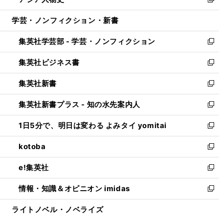
ィ
い
新
開
ウ
ン
ウ
し
学芸・ノンフィクション・新書
く
で
ド
ィ
い
開
ウ
ン
ウ
集英社学芸部 - 学芸・ノンフィクション
く
で
ド
ィ
新
開
ウ
ン
し
集英社ビジネス書
く
で
ド
い
新
開
ウ
ウ
し
集英社新書
く
で
ィ
い
新
開
ン
ウ
し
集英社新書プラス - 知の水先案内人
く
ド
ィ
い
新
ウ
ン
ウ
し
1日5分で、明日は変わる よみタイ yomitai
で
ド
ィ
い
新
開
ウ
ン
ウ
し
kotoba
く
で
ド
ィ
い
新
開
ウ
ン
ウ
し
e!集英社
く
で
ド
ィ
い
新
開
ウ
ン
ウ
し
情報・知識＆オピニオン imidas
く
で
ド
ィ
い
新
開
ウ
ン
ウ
し
ライトノベル・ノベライズ
く
で
ド
ィ
い