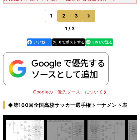
チーム発足当初に、「うまいチームではなく、強い
チームになってほしい」と話していたのも、選手の
次
1
2
3
のページへ
質に手応えを感
1 / 3
いいね
Xでポストする
LINEで送る
line
faceboo
x
k
Googleの「優先ソース」について
◆第100回全国高校サッカー選手権トーナメント表