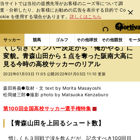
当サイトでは当社の提携先等がお客様のニーズ等について調
査・分析したり、お客様にお勧めの広告を表⽰する⽬的で Co
閉じ
okie を使⽤する場合があります。
詳しくはこちら
る
マイペ
web Sportiva (webスポルティーバ)
検索
メニュ
we
ー
サッカーの記事一覧
Jリーグ他
高校・ユース
く
b
ジ
サッカー
競馬
ゴルフ
その他球技
その他競技
モー
ス
くじ引きでメンバー決定から「俺がやる」に
ポ
変貌。青森山田から１点を奪った阪南大高に
ル
見る今時の高校サッカーのリアル
テ
ィ
2022年01月03日 11:05 公開
2022年01月03日 11:10 更新
ー
バ
森田将義●取材・文 text by Morita Masayoshi
松岡健三郎●撮影 photo by Matsuoka Kenzaburo
第100回全国高校サッカー選手権特集
【青森山田を上回るシュート数】
惜しくも３回戦で涙を飲んだが、記念すべき100回目