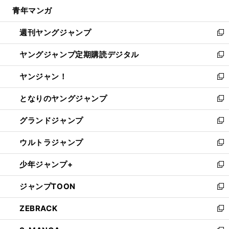
ン
ウ
し
青年マンガ
く
で
ド
ィ
い
開
ウ
ン
ウ
週刊ヤングジャンプ
く
で
ド
ィ
新
開
ウ
ン
し
ヤングジャンプ定期購読デジタル
く
で
ド
い
新
開
ウ
ウ
し
ヤンジャン！
く
で
ィ
い
新
開
ン
ウ
し
となりのヤングジャンプ
く
ド
ィ
い
新
ウ
ン
ウ
し
グランドジャンプ
で
ド
ィ
い
新
開
ウ
ン
ウ
し
ウルトラジャンプ
く
で
ド
ィ
い
新
開
ウ
ン
ウ
し
少年ジャンプ+
く
で
ド
ィ
い
新
開
ウ
ン
ウ
し
ジャンプTOON
く
で
ド
ィ
い
新
開
ウ
ン
ウ
し
ZEBRACK
く
で
ド
ィ
い
新
開
ウ
ン
ウ
し