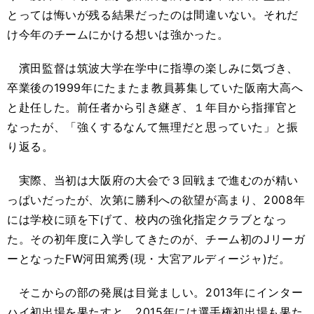
とっては悔いが残る結果だったのは間違いない。それだ
け今年のチームにかける想いは強かった。
濱田監督は筑波大学在学中に指導の楽しみに気づき、
卒業後の1999年にたまたま教員募集していた阪南大高へ
と赴任した。前任者から引き継ぎ、１年目から指揮官と
なったが、「強くするなんて無理だと思っていた」と振
り返る。
実際、当初は大阪府の大会で３回戦まで進むのが精い
っぱいだったが、次第に勝利への欲望が高まり、2008年
には学校に頭を下げて、校内の強化指定クラブとなっ
た。その初年度に入学してきたのが、チーム初のJリーガ
ーとなったFW河田篤秀(現・大宮アルディージャ)だ。
そこからの部の発展は目覚ましい。2013年にインター
ハイ初出場を果たすと、2015年には選手権初出場も果た