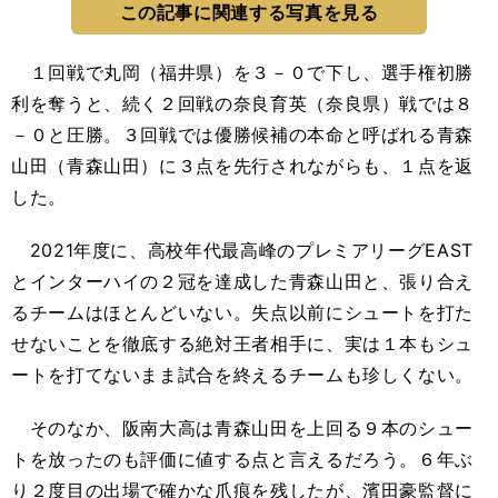
この記事に関連する写真を見る
１回戦で丸岡（福井県）を３－０で下し、選手権初勝
利を奪うと、続く２回戦の奈良育英（奈良県）戦では８
－０と圧勝。３回戦では優勝候補の本命と呼ばれる青森
山田（青森山田）に３点を先行されながらも、１点を返
した。
2021年度に、高校年代最高峰のプレミアリーグEAST
とインターハイの２冠を達成した青森山田と、張り合え
るチームはほとんどいない。失点以前にシュートを打た
せないことを徹底する絶対王者相手に、実は１本もシュ
ートを打てないまま試合を終えるチームも珍しくない。
そのなか、阪南大高は青森山田を上回る９本のシュー
トを放ったのも評価に値する点と言えるだろう。６年ぶ
り２度目の出場で確かな爪痕を残したが、濱田豪監督に