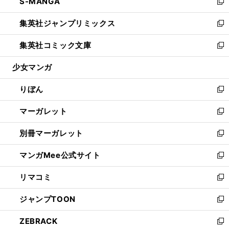
S-MANGA
く
で
ド
ィ
い
新
開
ウ
ン
ウ
し
集英社ジャンプリミックス
く
で
ド
ィ
い
新
開
ウ
ン
ウ
し
集英社コミック文庫
く
で
ド
ィ
い
新
開
ウ
ン
ウ
し
少女マンガ
く
で
ド
ィ
い
開
ウ
ン
ウ
りぼん
く
で
ド
ィ
新
開
ウ
ン
し
マーガレット
く
で
ド
い
新
開
ウ
ウ
し
別冊マーガレット
く
で
ィ
い
新
開
ン
ウ
し
マンガMee公式サイト
く
ド
ィ
い
新
ウ
ン
ウ
し
リマコミ
で
ド
ィ
い
新
開
ウ
ン
ウ
し
ジャンプTOON
く
で
ド
ィ
い
新
開
ウ
ン
ウ
し
ZEBRACK
く
で
ド
ィ
い
新