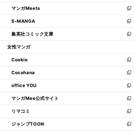
開
ウ
ン
ウ
し
マンガMeets
く
で
ド
ィ
い
新
開
ウ
ン
ウ
し
S-MANGA
く
で
ド
ィ
い
新
開
ウ
ン
ウ
し
集英社コミック文庫
く
で
ド
ィ
い
新
開
ウ
ン
ウ
し
女性マンガ
く
で
ド
ィ
い
開
ウ
ン
ウ
Cookie
く
で
ド
ィ
新
開
ウ
ン
し
Cocohana
く
で
ド
い
新
開
ウ
ウ
し
office YOU
く
で
ィ
い
新
開
ン
ウ
し
マンガMee公式サイト
く
ド
ィ
い
新
ウ
ン
ウ
し
リマコミ
で
ド
ィ
い
新
開
ウ
ン
ウ
し
ジャンプTOON
く
で
ド
ィ
い
新
開
ウ
ン
ウ
し