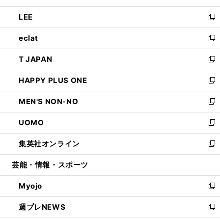
開
ウ
ン
ウ
し
LEE
く
で
ド
ィ
い
新
開
ウ
ン
ウ
し
eclat
く
で
ド
ィ
い
新
開
ウ
ン
ウ
し
T JAPAN
く
で
ド
ィ
い
新
開
ウ
ン
ウ
し
HAPPY PLUS ONE
く
で
ド
ィ
い
新
開
ウ
ン
ウ
し
MEN'S NON-NO
く
で
ド
ィ
い
新
開
ウ
ン
ウ
し
UOMO
く
で
ド
ィ
い
新
開
ウ
ン
ウ
し
集英社オンライン
く
で
ド
ィ
い
新
開
ウ
ン
ウ
し
芸能・情報・スポーツ
く
で
ド
ィ
い
開
ウ
ン
ウ
Myojo
く
で
ド
ィ
新
開
ウ
ン
し
週プレNEWS
く
で
ド
い
新
開
ウ
ウ
し