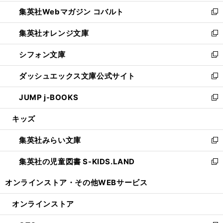
開
ウ
ン
ウ
集英社Webマガジン コバルト
く
で
ド
ィ
新
開
ウ
ン
し
集英社オレンジ文庫
く
で
ド
い
新
開
ウ
ウ
し
シフォン文庫
く
で
ィ
い
新
開
ン
ウ
し
ダッシュエックス文庫公式サイト
く
ド
ィ
い
新
ウ
ン
ウ
し
JUMP j-BOOKS
で
ド
ィ
い
新
開
ウ
ン
ウ
し
キッズ
く
で
ド
ィ
い
開
ウ
ン
ウ
集英社みらい文庫
く
で
ド
ィ
新
開
ウ
ン
し
集英社の児童図書 S-KIDS.LAND
く
で
ド
い
新
開
ウ
ウ
し
オンラインストア・
その他WEBサービス
く
で
ィ
い
開
ン
ウ
オンラインストア
く
ド
ィ
ウ
ン