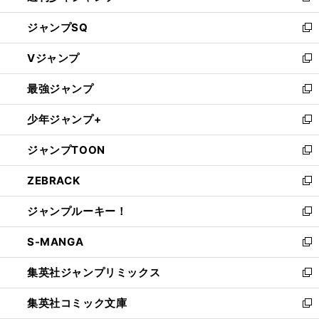
し
ジャンプSQ
い
新
ウ
し
Vジャンプ
ィ
い
新
ン
ウ
し
最強ジャンプ
ド
ィ
い
新
ウ
ン
ウ
し
少年ジャンプ+
で
ド
ィ
い
新
開
ウ
ン
ウ
し
ジャンプTOON
く
で
ド
ィ
い
新
開
ウ
ン
ウ
し
ZEBRACK
く
で
ド
ィ
い
新
開
ウ
ン
ウ
し
ジャンプルーキー！
く
で
ド
ィ
い
新
開
ウ
ン
ウ
し
S-MANGA
く
で
ド
ィ
い
新
開
ウ
ン
ウ
し
集英社ジャンプリミックス
く
で
ド
ィ
い
新
開
ウ
ン
ウ
し
集英社コミック文庫
く
で
ド
ィ
い
新
開
ウ