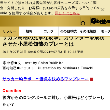
当サイトでは当社の提携先等がお客様のニーズ等について調
査・分析したり、お客様にお勧めの広告を表⽰する⽬的で Co
閉じ
okie を使⽤する場合があります。
詳しくはこちら
る
マイペ
web Sportiva (webスポルティーバ)
検索
メニュ
we
ー
サッカーの記事一覧
Jリーグ他
Jリーグ
サガン
b
ジ
サッカー
競馬
ゴルフ
その他球技
その他競技
モー
ス
サガン鳥栖の見事な攻撃。カウンターを成功
ポ
させた小屋松知哉のプレーとは
ル
テ
2021年07月31日 10:45 公開
2021年07月31日 10:48 更新
ィ
ー
篠 幸彦●文 text by Shino Yukihiko
バ
西村知己●イラスト illustration by Nishimura Tomoki
サッカーIQラボ 〜勝負を決めるワンプレー～
Question
後方からのロングボールに対し、小屋松はどうプレーし
たか？