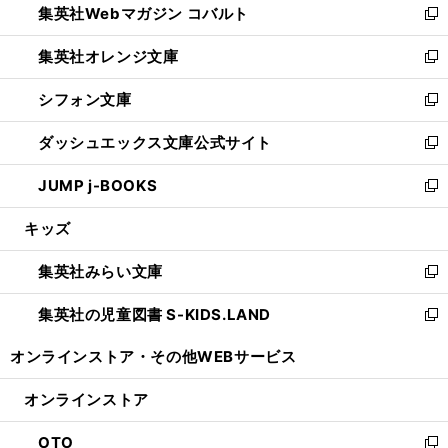
集英社Webマガジン コバルト
く
で
ド
ィ
新
開
ウ
ン
し
集英社オレンジ文庫
く
で
ド
い
新
開
ウ
ウ
し
シフォン文庫
く
で
ィ
い
新
開
ン
ウ
し
ダッシュエックス文庫公式サイト
く
ド
ィ
い
新
ウ
ン
ウ
し
JUMP j-BOOKS
で
ド
ィ
い
新
開
ウ
ン
ウ
し
キッズ
く
で
ド
ィ
い
開
ウ
ン
ウ
集英社みらい文庫
く
で
ド
ィ
新
開
ウ
ン
し
集英社の児童図書 S-KIDS.LAND
く
で
ド
い
新
開
ウ
ウ
し
オンラインストア・
その他WEBサービス
く
で
ィ
い
開
ン
ウ
オンラインストア
く
ド
ィ
ウ
ン
OTO
で
ド
新