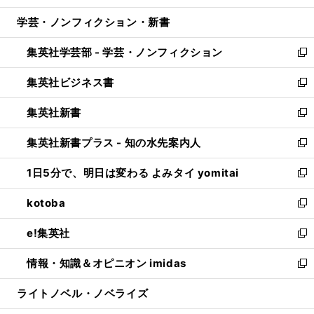
開
ウ
ン
ウ
し
学芸・ノンフィクション・新書
く
で
ド
ィ
い
開
ウ
ン
ウ
集英社学芸部 - 学芸・ノンフィクション
く
で
ド
ィ
新
開
ウ
ン
し
集英社ビジネス書
く
で
ド
い
新
開
ウ
ウ
し
集英社新書
く
で
ィ
い
新
開
ン
ウ
し
集英社新書プラス - 知の水先案内人
く
ド
ィ
い
新
ウ
ン
ウ
し
1日5分で、明日は変わる よみタイ yomitai
で
ド
ィ
い
新
開
ウ
ン
ウ
し
kotoba
く
で
ド
ィ
い
新
開
ウ
ン
ウ
し
e!集英社
く
で
ド
ィ
い
新
開
ウ
ン
ウ
し
情報・知識＆オピニオン imidas
く
で
ド
ィ
い
新
開
ウ
ン
ウ
し
ライトノベル・ノベライズ
く
で
ド
ィ
い
開
ウ
ン
ウ