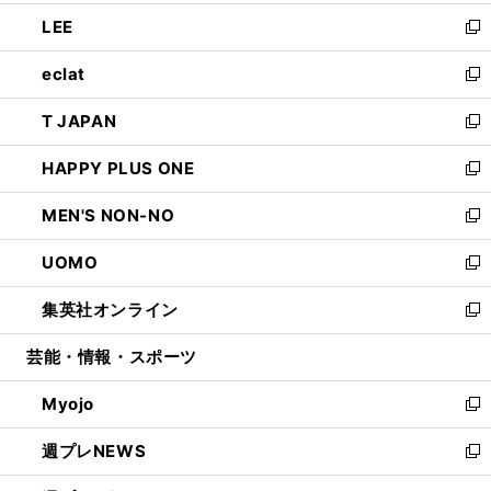
開
ウ
ン
ウ
し
LEE
く
で
ド
ィ
い
新
開
ウ
ン
ウ
し
eclat
く
で
ド
ィ
い
新
開
ウ
ン
ウ
し
T JAPAN
く
で
ド
ィ
い
新
開
ウ
ン
ウ
し
HAPPY PLUS ONE
く
で
ド
ィ
い
新
開
ウ
ン
ウ
し
MEN'S NON-NO
く
で
ド
ィ
い
新
開
ウ
ン
ウ
し
UOMO
く
で
ド
ィ
い
新
開
ウ
ン
ウ
し
集英社オンライン
く
で
ド
ィ
い
新
開
ウ
ン
ウ
し
芸能・情報・スポーツ
く
で
ド
ィ
い
開
ウ
ン
ウ
Myojo
く
で
ド
ィ
新
開
ウ
ン
し
週プレNEWS
く
で
ド
い
新
開
ウ
ウ
し