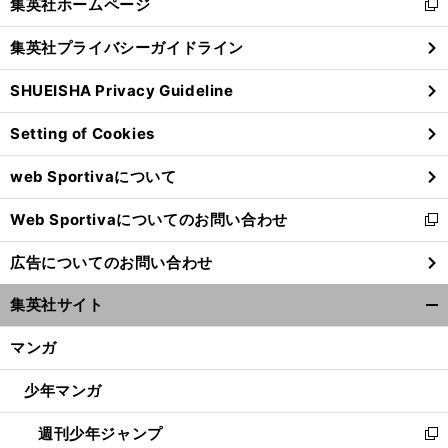
集英社ホームページ
新
閉
し
じ
集英社プライバシーガイドライン
い
る
ウ
SHUEISHA Privacy Guideline
ィ
ン
Setting of Cookies
ド
ウ
web Sportivaについて
で
開
Web Sportivaについてのお問い合わせ
く
新
し
広告についてのお問い合わせ
い
ウ
集英社サイト
ィ
開
ン
く/
マンガ
ド
閉
ウ
じ
少年マンガ
で
る
開
週刊少年ジャンプ
く
新