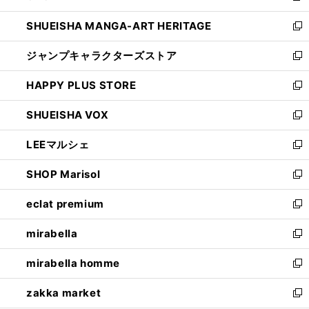
開
ウ
し
SHUEISHA MANGA-ART HERITAGE
く
で
い
新
開
ウ
し
ジャンプキャラクターズストア
く
ィ
い
新
ン
ウ
し
HAPPY PLUS STORE
ド
ィ
い
新
ウ
ン
ウ
し
SHUEISHA VOX
で
ド
ィ
い
新
開
ウ
ン
ウ
し
LEEマルシェ
く
で
ド
ィ
い
新
開
ウ
ン
ウ
し
SHOP Marisol
く
で
ド
ィ
い
新
開
ウ
ン
ウ
し
eclat premium
く
で
ド
ィ
い
新
開
ウ
ン
ウ
し
mirabella
く
で
ド
ィ
い
新
開
ウ
ン
ウ
し
mirabella homme
く
で
ド
ィ
い
新
開
ウ
ン
ウ
し
zakka market
く
で
ド
ィ
い
新
開
ウ
ン