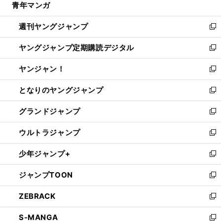
青年マンガ
く
で
ド
ィ
い
開
ウ
ン
ウ
週刊ヤングジャンプ
く
で
ド
ィ
新
開
ウ
ン
し
ヤングジャンプ定期購読デジタル
く
で
ド
い
新
開
ウ
ウ
し
ヤンジャン！
く
で
ィ
い
新
開
ン
ウ
し
となりのヤングジャンプ
く
ド
ィ
い
新
ウ
ン
ウ
し
グランドジャンプ
で
ド
ィ
い
新
開
ウ
ン
ウ
し
ウルトラジャンプ
く
で
ド
ィ
い
新
開
ウ
ン
ウ
し
少年ジャンプ+
く
で
ド
ィ
い
新
開
ウ
ン
ウ
し
ジャンプTOON
く
で
ド
ィ
い
新
開
ウ
ン
ウ
し
ZEBRACK
く
で
ド
ィ
い
新
開
ウ
ン
ウ
し
S-MANGA
く
で
ド
ィ
い
新