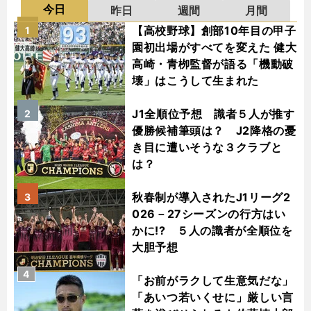
今日
昨日
週間
月間
【高校野球】創部10年目の甲子
1
園初出場がすべてを変えた 健大
高崎・青栁監督が語る「機動破
壊」はこうして生まれた
J1全順位予想 識者５人が推す
2
優勝候補筆頭は？ J2降格の憂
き目に遭いそうな３クラブと
は？
秋春制が導入されたJ1リーグ2
3
026－27シーズンの行方はい
かに!? ５人の識者が全順位を
大胆予想
4
「お前がラクして生意気だな」
「あいつ若いくせに」厳しい言