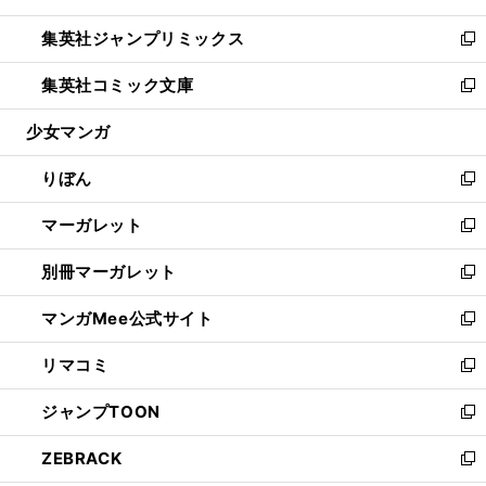
開
ウ
ン
ウ
し
集英社ジャンプリミックス
く
で
ド
ィ
い
新
開
ウ
ン
ウ
し
集英社コミック文庫
く
で
ド
ィ
い
新
開
ウ
ン
ウ
し
少女マンガ
く
で
ド
ィ
い
開
ウ
ン
ウ
りぼん
く
で
ド
ィ
新
開
ウ
ン
し
マーガレット
く
で
ド
い
新
開
ウ
ウ
し
別冊マーガレット
く
で
ィ
い
新
開
ン
ウ
し
マンガMee公式サイト
く
ド
ィ
い
新
ウ
ン
ウ
し
リマコミ
で
ド
ィ
い
新
開
ウ
ン
ウ
し
ジャンプTOON
く
で
ド
ィ
い
新
開
ウ
ン
ウ
し
ZEBRACK
く
で
ド
ィ
い
新
開
ウ
ン
ウ
し