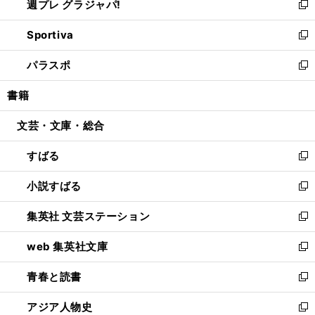
週プレ グラジャパ!
く
で
ィ
い
新
開
ン
ウ
し
Sportiva
く
ド
ィ
い
新
ウ
ン
ウ
し
パラスポ
で
ド
ィ
い
新
開
ウ
ン
ウ
し
書籍
く
で
ド
ィ
い
開
ウ
ン
ウ
文芸・文庫・総合
く
で
ド
ィ
開
ウ
ン
すばる
く
で
ド
新
開
ウ
し
小説すばる
く
で
い
新
開
ウ
し
集英社 文芸ステーション
く
ィ
い
新
ン
ウ
し
web 集英社文庫
ド
ィ
い
新
ウ
ン
ウ
し
青春と読書
で
ド
ィ
い
新
開
ウ
ン
ウ
し
アジア人物史
く
で
ド
ィ
い
新