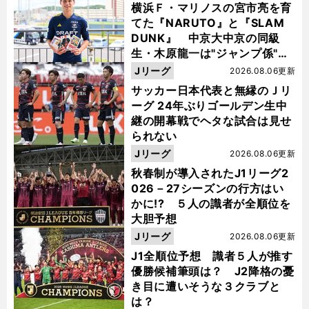
横浜Ｆ・マリノスの宮市亮を育
てた『NARUTO』と『SLAM
DUNK』 中京大中京の同級
生・木原龍一は"ジャンプ係"だ
った
Jリーグ
2026.08.06更新
サッカー日本代表と無縁のＪリ
ーグ 24年ぶりゴールデン生中
継の開幕戦でヘタな試合は見せ
られない
Jリーグ
2026.08.06更新
秋春制が導入されたJ1リーグ2
026－27シーズンの行方はい
かに!? ５人の識者が全順位を
大胆予想
Jリーグ
2026.08.06更新
J1全順位予想 識者５人が推す
優勝候補筆頭は？ J2降格の憂
き目に遭いそうな３クラブと
は？