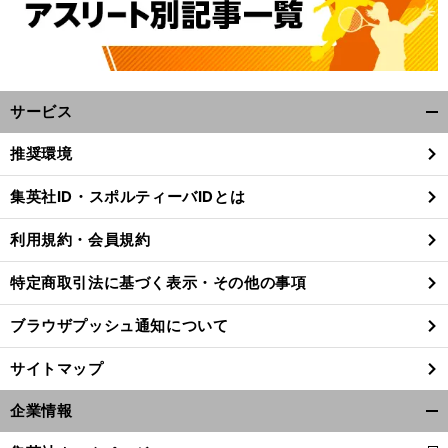
サービス
開
く/
推奨環境
閉
じ
集英社ID・スポルティーバIDとは
る
利用規約・会員規約
特定商取引法に基づく表示・その他の事項
ブラウザプッシュ通知について
サイトマップ
企業情報
開
。
前
へ
く/