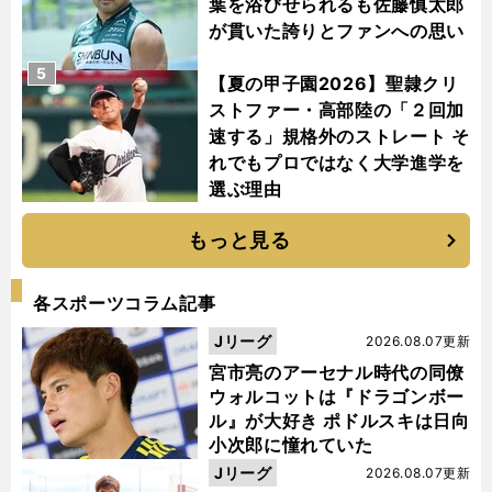
葉を浴びせられるも佐藤慎太郎
が貫いた誇りとファンへの思い
5
【夏の甲子園2026】聖隷クリ
ストファー・高部陸の「２回加
速する」規格外のストレート そ
れでもプロではなく大学進学を
選ぶ理由
もっと見る
各スポーツコラム記事
Jリーグ
2026.08.07更新
宮市亮のアーセナル時代の同僚
ウォルコットは『ドラゴンボー
ル』が大好き ポドルスキは日向
小次郎に憧れていた
Jリーグ
2026.08.07更新