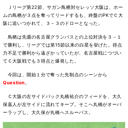
Ｊリーグ第22節、サガン鳥栖対セレッソ大阪は、ホー
ムの鳥栖が３点を奪ってリードするも、終盤のPKでＣ大
阪に追いつかれて、３－３のドローとなった。
鳥栖は先週の名古屋グランパスとの上位対決を３－１
で勝利し、リーグでは第15節以来の白星を挙げた。得点
力不足で勝利から遠ざかっていたが、名古屋戦につづい
てＣ大阪戦でも３得点と爆発した。
今回は、開始１分で奪った先制点のシーンから
Question
。
Ｃ大阪の左サイドバック丸橋祐介のフィードを、大久
保嘉人が左サイドに流れてキープ。そこへ丸橋がオーバ
ーラップし、大久保が丸橋へスルーパス。