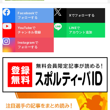
cebo
X
Facebookで
Xでフォローする
ok
フォローする
uTube
LINE
YouTubeで
LINEで
チャンネル登録
アカウント追加
stagra
Instagramで
m
フォローする