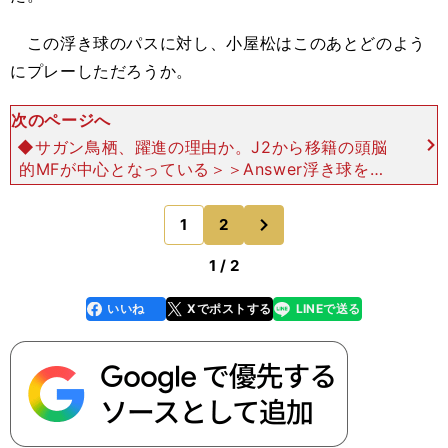
この浮き球のパスに対し、小屋松はこのあとどのよう
にプレーしただろうか。
次のページへ
◆サガン鳥栖、躍進の理由か。J2から移籍の頭脳
的MFが中心となっている＞＞Answer浮き球を足
元にトラップし、中へカットイン ボールを受ける
前から、小屋松の動きが見事な一連のプレーだっ
次
1
2
のページへ
た。小屋
1 / 2
いいね
Xでポストする
LINEで送る
line
faceboo
x
k