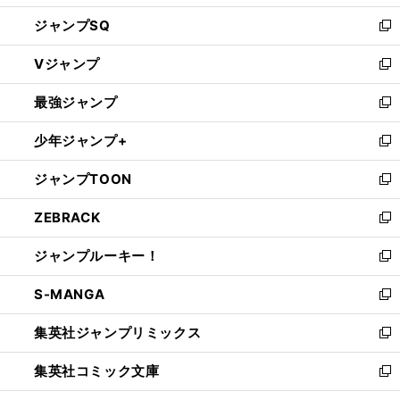
し
ジャンプSQ
い
新
ウ
し
Vジャンプ
ィ
い
新
ン
ウ
し
最強ジャンプ
ド
ィ
い
新
ウ
ン
ウ
し
少年ジャンプ+
で
ド
ィ
い
新
開
ウ
ン
ウ
し
ジャンプTOON
く
で
ド
ィ
い
新
開
ウ
ン
ウ
し
ZEBRACK
く
で
ド
ィ
い
新
開
ウ
ン
ウ
し
ジャンプルーキー！
く
で
ド
ィ
い
新
開
ウ
ン
ウ
し
S-MANGA
く
で
ド
ィ
い
新
開
ウ
ン
ウ
し
集英社ジャンプリミックス
く
で
ド
ィ
い
新
開
ウ
ン
ウ
し
集英社コミック文庫
く
で
ド
ィ
い
新
開
ウ
ン
ウ
し