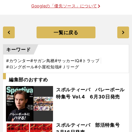
Googleの「優先ソース」について
一覧に戻る
キーワード
#カウンター
#サガン鳥栖
#サッカーIQ
#トラップ
#ロングボール
#小屋松知哉
#Ｊリーグ
編集部のおすすめ
スポルティーバ バレーボール
特集号 Vol.4 6月30日発売
スポルティーバ 部活特集号
3月16日発売