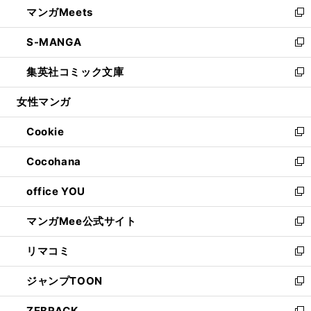
マンガMeets
く
で
ド
ィ
い
新
開
ウ
ン
ウ
し
S-MANGA
く
で
ド
ィ
い
新
開
ウ
ン
ウ
し
集英社コミック文庫
く
で
ド
ィ
い
新
開
ウ
ン
ウ
し
女性マンガ
く
で
ド
ィ
い
開
ウ
ン
ウ
Cookie
く
で
ド
ィ
新
開
ウ
ン
し
Cocohana
く
で
ド
い
新
開
ウ
ウ
し
office YOU
く
で
ィ
い
新
開
ン
ウ
し
マンガMee公式サイト
く
ド
ィ
い
新
ウ
ン
ウ
し
リマコミ
で
ド
ィ
い
新
開
ウ
ン
ウ
し
ジャンプTOON
く
で
ド
ィ
い
新
開
ウ
ン
ウ
し
ZEBRACK
く
で