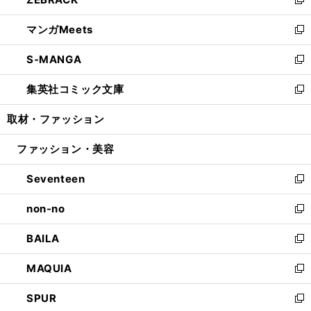
ド
ィ
い
新
開
ウ
ン
ウ
し
マンガMeets
く
で
ド
ィ
い
新
開
ウ
ン
ウ
し
S-MANGA
く
で
ド
ィ
い
新
開
ウ
ン
ウ
し
集英社コミック文庫
く
で
ド
ィ
い
新
開
ウ
ン
ウ
し
取材・ファッション
く
で
ド
ィ
い
開
ウ
ン
ウ
ファッション・美容
く
で
ド
ィ
開
ウ
ン
Seventeen
く
で
ド
新
開
ウ
し
non-no
く
で
い
新
開
ウ
し
BAILA
く
ィ
い
新
ン
ウ
し
MAQUIA
ド
ィ
い
新
ウ
ン
ウ
し
SPUR
で
ド
ィ
い
新