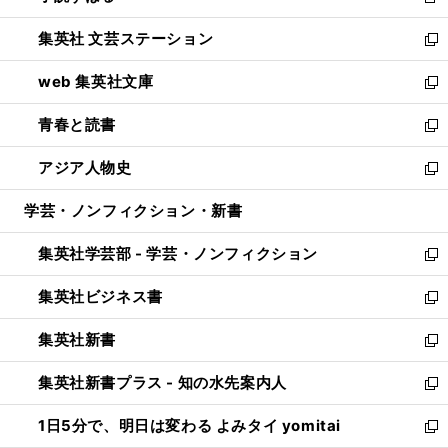
新
開
ウ
し
集英社 文芸ステーション
く
ィ
い
新
ン
ウ
し
web 集英社文庫
ド
ィ
い
新
ウ
ン
ウ
し
青春と読書
で
ド
ィ
い
新
開
ウ
ン
ウ
し
アジア人物史
く
で
ド
ィ
い
新
開
ウ
ン
ウ
し
学芸・ノンフィクション・新書
く
で
ド
ィ
い
開
ウ
ン
ウ
集英社学芸部 - 学芸・ノンフィクション
く
で
ド
ィ
新
開
ウ
ン
し
集英社ビジネス書
く
で
ド
い
新
開
ウ
ウ
し
集英社新書
く
で
ィ
い
新
開
ン
ウ
し
集英社新書プラス - 知の水先案内人
く
ド
ィ
い
新
ウ
ン
ウ
し
1日5分で、明日は変わる よみタイ yomitai
で
ド
ィ
い
新
開