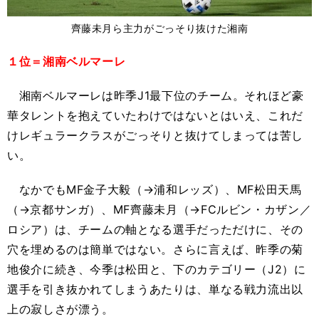
齊藤未月ら主力がごっそり抜けた湘南
１位＝湘南ベルマーレ
湘南ベルマーレは昨季J1最下位のチーム。それほど豪
華タレントを抱えていたわけではないとはいえ、これだ
けレギュラークラスがごっそりと抜けてしまっては苦し
い。
なかでもMF金子大毅（→浦和レッズ）、MF松田天馬
（→京都サンガ）、MF齊藤未月（→FCルビン・カザン／
ロシア）は、チームの軸となる選手だっただけに、その
穴を埋めるのは簡単ではない。さらに言えば、昨季の菊
地俊介に続き、今季は松田と、下のカテゴリー（J2）に
選手を引き抜かれてしまうあたりは、単なる戦力流出以
上の寂しさが漂う。