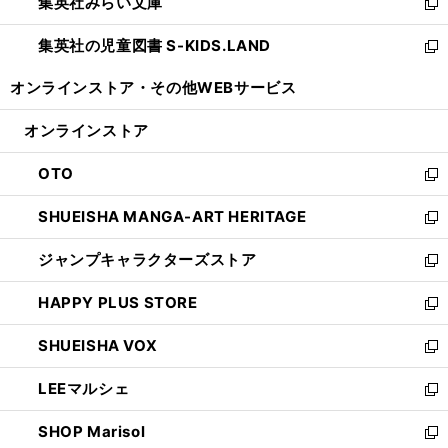
集英社みらい文庫
く
で
ド
ィ
新
開
ウ
ン
し
集英社の児童図書 S-KIDS.LAND
く
で
ド
い
新
開
ウ
ウ
し
オンラインストア・
その他WEBサービス
く
で
ィ
い
開
ン
ウ
オンラインストア
く
ド
ィ
ウ
ン
OTO
で
ド
新
開
ウ
し
SHUEISHA MANGA-ART HERITAGE
く
で
い
新
開
ウ
し
ジャンプキャラクターズストア
く
ィ
い
新
ン
ウ
し
HAPPY PLUS STORE
ド
ィ
い
新
ウ
ン
ウ
し
SHUEISHA VOX
で
ド
ィ
い
新
開
ウ
ン
ウ
し
LEEマルシェ
く
で
ド
ィ
い
新
開
ウ
ン
ウ
し
SHOP Marisol
く
で
ド
ィ
い
新