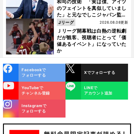
和司の技術 「実は僕、アイツ
のフェイントを真似していまし
た」と元なでしこジャパン監
督・佐々木則夫
Jリーグ
2026.08.08更新
Ｊリーグ開幕戦は白熱の逆転劇
だが観客、視聴者にとって「価
値あるイベント」になっていた
か
cebo
X
Facebookで
Xでフォローする
ok
フォローする
uTube
LINE
YouTubeで
LINEで
チャンネル登録
アカウント追加
stagra
Instagramで
m
フォローする