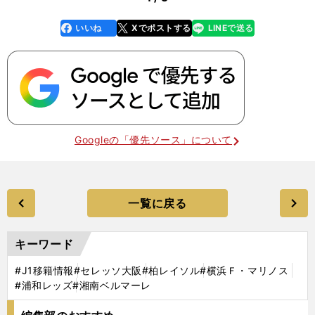
いいね
Xでポストする
LINEで送る
line
faceboo
x
k
Googleの「優先ソース」について
一覧に戻る
キーワード
#J1移籍情報
#セレッソ大阪
#柏レイソル
#横浜Ｆ・マリノス
#浦和レッズ
#湘南ベルマーレ