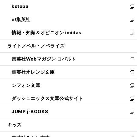
ウ
ン
ウ
し
kotoba
く
で
ド
ィ
い
新
開
ウ
ン
ウ
し
e!集英社
く
で
ド
ィ
い
新
開
ウ
ン
ウ
し
情報・知識＆オピニオン imidas
く
で
ド
ィ
い
新
開
ウ
ン
ウ
し
ライトノベル・ノベライズ
く
で
ド
ィ
い
開
ウ
ン
ウ
集英社Webマガジン コバルト
く
で
ド
ィ
新
開
ウ
ン
し
集英社オレンジ文庫
く
で
ド
い
新
開
ウ
ウ
し
シフォン文庫
く
で
ィ
い
新
開
ン
ウ
し
ダッシュエックス文庫公式サイト
く
ド
ィ
い
新
ウ
ン
ウ
し
JUMP j-BOOKS
で
ド
ィ
い
新
開
ウ
ン
ウ
し
キッズ
く
で
ド
ィ
い
開
ウ
ン
ウ