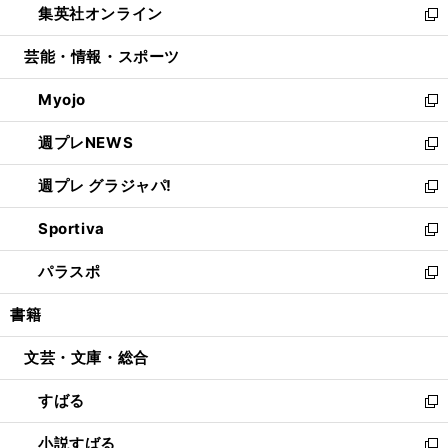
集英社オンライン
く
で
ド
ィ
い
新
開
ウ
ン
ウ
し
芸能・情報・スポーツ
く
で
ド
ィ
い
開
ウ
ン
ウ
Myojo
く
で
ド
ィ
新
開
ウ
ン
し
週プレNEWS
く
で
ド
い
新
開
ウ
ウ
し
週プレ グラジャパ!
く
で
ィ
い
新
開
ン
ウ
し
Sportiva
く
ド
ィ
い
新
ウ
ン
ウ
し
パラスポ
で
ド
ィ
い
新
開
ウ
ン
ウ
し
書籍
く
で
ド
ィ
い
開
ウ
ン
ウ
文芸・文庫・総合
く
で
ド
ィ
開
ウ
ン
すばる
く
で
ド
新
開
ウ
し
小説すばる
く
で
い