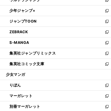
で
ド
ィ
い
新
開
ウ
ン
ウ
し
少年ジャンプ+
く
で
ド
ィ
い
新
開
ウ
ン
ウ
し
ジャンプTOON
く
で
ド
ィ
い
新
開
ウ
ン
ウ
し
ZEBRACK
く
で
ド
ィ
い
新
開
ウ
ン
ウ
し
S-MANGA
く
で
ド
ィ
い
新
開
ウ
ン
ウ
し
集英社ジャンプリミックス
く
で
ド
ィ
い
新
開
ウ
ン
ウ
し
集英社コミック文庫
く
で
ド
ィ
い
新
開
ウ
ン
ウ
し
少女マンガ
く
で
ド
ィ
い
開
ウ
ン
ウ
りぼん
く
で
ド
ィ
新
開
ウ
ン
し
マーガレット
く
で
ド
い
新
開
ウ
ウ
し
別冊マーガレット
く
で
ィ
い
新