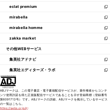
開
ウ
ン
ウ
し
eclat premium
く
で
ド
ィ
い
新
開
ウ
ン
ウ
し
mirabella
く
で
ド
ィ
い
新
開
ウ
ン
ウ
し
mirabella homme
く
で
ド
ィ
い
新
開
ウ
ン
ウ
し
zakka market
く
で
ド
ィ
い
新
開
ウ
ン
ウ
し
その他WEBサービス
く
で
ド
ィ
い
開
ウ
ン
ウ
集英社アドナビ
く
で
ド
ィ
新
開
ウ
ン
し
集英社エディターズ・ラボ
く
で
ド
い
新
開
ウ
ウ
し
く
で
ィ
い
開
ン
ウ
ABJマークは、この電子書店・電子書籍配信サービスが、著作権者からコンテ
く
ド
ィ
ンツ使用許諾を得た正規版配信サービスであることを示す登録商標（登録番号
ウ
ン
第6091713号）です。ABJマークの詳細、ABJマークを掲示しているサービス
で
ド
の一覧はこちら。
開
ウ
https://aebs.or.jp/
新