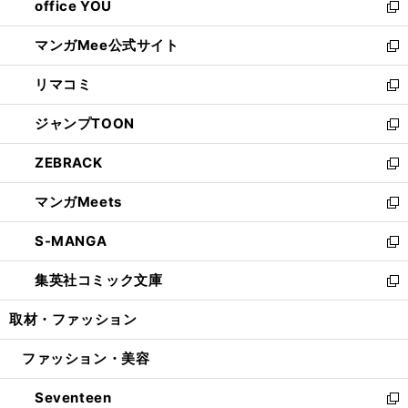
office YOU
く
で
ィ
い
新
開
ン
ウ
し
マンガMee公式サイト
く
ド
ィ
い
新
ウ
ン
ウ
し
リマコミ
で
ド
ィ
い
新
開
ウ
ン
ウ
し
ジャンプTOON
く
で
ド
ィ
い
新
開
ウ
ン
ウ
し
ZEBRACK
く
で
ド
ィ
い
新
開
ウ
ン
ウ
し
マンガMeets
く
で
ド
ィ
い
新
開
ウ
ン
ウ
し
S-MANGA
く
で
ド
ィ
い
新
開
ウ
ン
ウ
し
集英社コミック文庫
く
で
ド
ィ
い
新
開
ウ
ン
ウ
し
取材・ファッション
く
で
ド
ィ
い
開
ウ
ン
ウ
ファッション・美容
く
で
ド
ィ
開
ウ
ン
Seventeen
く
で
ド
新