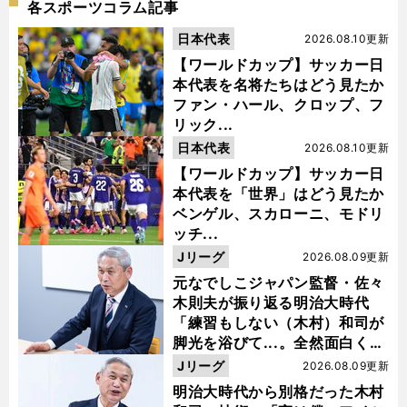
各スポーツコラム記事
日本代表
2026.08.10更新
【ワールドカップ】サッカー日
本代表を名将たちはどう見たか
ファン・ハール、クロップ、フ
リック...
日本代表
2026.08.10更新
【ワールドカップ】サッカー日
本代表を「世界」はどう見たか
ベンゲル、スカローニ、モドリ
ッチ...
Jリーグ
2026.08.09更新
元なでしこジャパン監督・佐々
木則夫が振り返る明治大時代
「練習もしない（木村）和司が
脚光を浴びて...。全然面白くな
い４年間でした」
Jリーグ
2026.08.09更新
明治大時代から別格だった木村