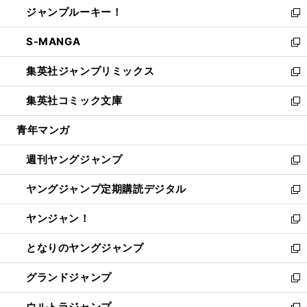
し
ジャンプルーキー！
く
で
ド
ィ
い
新
開
ウ
ン
ウ
し
S-MANGA
く
で
ド
ィ
い
新
開
ウ
ン
ウ
し
集英社ジャンプリミックス
く
で
ド
ィ
い
新
開
ウ
ン
ウ
し
集英社コミック文庫
く
で
ド
ィ
い
新
開
ウ
ン
ウ
し
青年マンガ
く
で
ド
ィ
い
開
ウ
ン
ウ
週刊ヤングジャンプ
く
で
ド
ィ
新
開
ウ
ン
し
ヤングジャンプ定期購読デジタル
く
で
ド
い
新
開
ウ
ウ
し
ヤンジャン！
く
で
ィ
い
新
開
ン
ウ
し
となりのヤングジャンプ
く
ド
ィ
い
新
ウ
ン
ウ
し
グランドジャンプ
で
ド
ィ
い
新
開
ウ
ン
ウ
し
ウルトラジャンプ
く