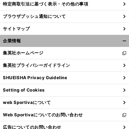
特定商取引法に基づく表示・その他の事項
ブラウザプッシュ通知について
サイトマップ
企業情報
開
く/
集英社ホームページ
新
閉
し
じ
集英社プライバシーガイドライン
い
る
ウ
SHUEISHA Privacy Guideline
ィ
ン
Setting of Cookies
ド
ウ
web Sportivaについて
で
開
Web Sportivaについてのお問い合わせ
く
新
し
広告についてのお問い合わせ
い