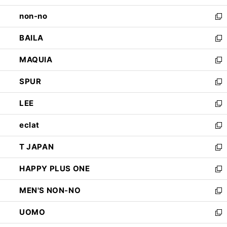
開
ウ
し
non-no
く
で
い
新
開
ウ
し
BAILA
く
ィ
い
新
ン
ウ
し
MAQUIA
ド
ィ
い
新
ウ
ン
ウ
し
SPUR
で
ド
ィ
い
新
開
ウ
ン
ウ
し
LEE
く
で
ド
ィ
い
新
開
ウ
ン
ウ
し
eclat
く
で
ド
ィ
い
新
開
ウ
ン
ウ
し
T JAPAN
く
で
ド
ィ
い
新
開
ウ
ン
ウ
し
HAPPY PLUS ONE
く
で
ド
ィ
い
新
開
ウ
ン
ウ
し
MEN'S NON-NO
く
で
ド
ィ
い
新
開
ウ
ン
ウ
し
UOMO
く
で
ド
ィ
い
新
開
ウ
ン
ウ
し