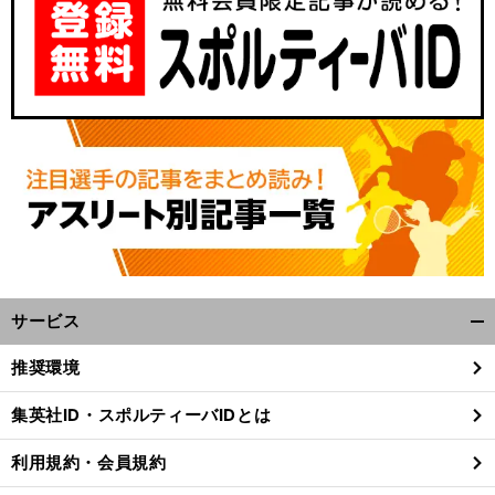
、
前
へ
サービス
開
く/
推奨環境
閉
じ
集英社ID・スポルティーバIDとは
る
利用規約・会員規約