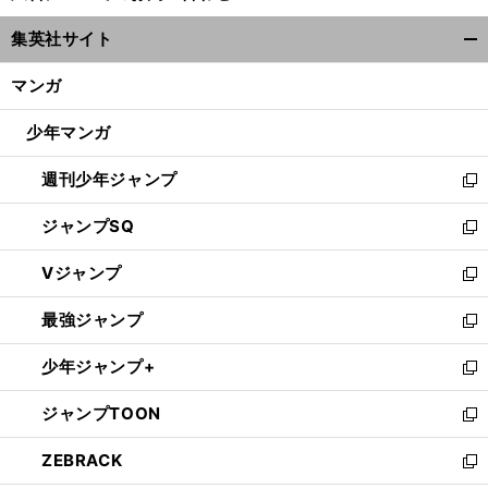
ウ
集英社サイト
ィ
開
ン
く/
マンガ
ド
閉
ウ
じ
少年マンガ
で
る
開
週刊少年ジャンプ
く
新
し
ジャンプSQ
い
新
ウ
し
Vジャンプ
ィ
い
新
ン
ウ
し
最強ジャンプ
ド
ィ
い
新
ウ
ン
ウ
し
少年ジャンプ+
で
ド
ィ
い
新
開
ウ
ン
ウ
し
ジャンプTOON
く
で
ド
ィ
い
新
開
ウ
ン
ウ
し
ZEBRACK
く
で
ド
ィ
い
新
開
ウ
ン
ウ