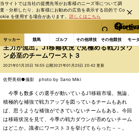
当サイトでは当社の提携先等がお客様のニーズ等について調
査・分析したり、お客様にお勧めの広告を表⽰する⽬的で Co
閉じ
okie を使⽤する場合があります。
詳しくはこちら
る
マイペ
web Sportiva (webスポルティーバ)
検索
メニュ
we
ー
サッカーの記事一覧
Jリーグ他
Jリーグ
主力が
b
ジ
サッカー
競馬
ゴルフ
その他球技
その他競技
モー
ス
主力が流出。J1移籍状況で見極める戦力ダウ
ポ
ン必至のチームワースト３
ル
テ
2021年01月25日 16:55 公開
2021年01月25日 20:42 更新
ィ
ー
佐野美樹●撮影 photo by Sano Miki
バ
今季も数多くの選手が動いているJ1移籍市場。無論、
積極的な補強で戦力アップを図っているチームもあれ
ば、思うような補強ができていないチームもある。今回
は移籍状況を見て、今季の戦力ダウンが否めないチーム
はどこか。識者にワースト３を挙げてもらった－－。