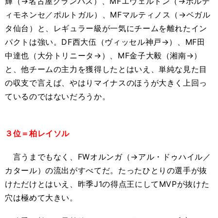
輝（→名古屋グランパス）、MFエヴェルトン（→ポルテ
ィモネンセ／ポルトガル）、MFマルティノス（→ベガル
タ仙台）と、レギュラー級が一気にチームを離れたイン
パクトは強い。DF西大伍（ヴィッセル神戸→）、MF田
中達也（大分トリニータ→）、MF金子大毅（湘南→）
と、他チームの主力を獲得したとはいえ、単純な見た目
の収支で言えば、やはりマイナスのほうが大きく上回っ
ているのではないだろうか。
３位＝柏レイソル
言うまでもなく、FWオルンガ（→アル・ドゥハイル／
カタール）の流出がすべてだ。たったひとりの選手が抜
けただけとはいえ、昨季J1の得点王にしてMVPが抜けた
穴は極めて大きい。