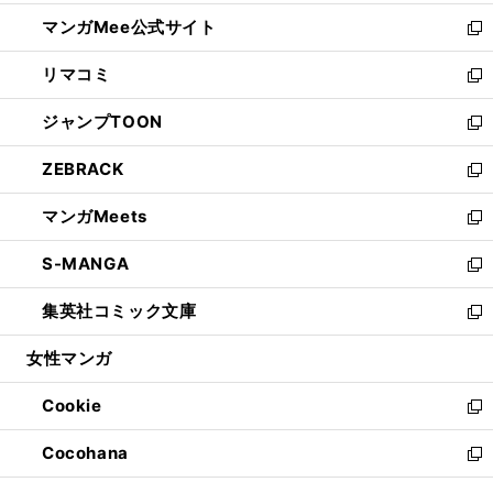
開
ン
ウ
し
マンガMee公式サイト
く
ド
ィ
い
新
ウ
ン
ウ
し
リマコミ
で
ド
ィ
い
新
開
ウ
ン
ウ
し
ジャンプTOON
く
で
ド
ィ
い
新
開
ウ
ン
ウ
し
ZEBRACK
く
で
ド
ィ
い
新
開
ウ
ン
ウ
し
マンガMeets
く
で
ド
ィ
い
新
開
ウ
ン
ウ
し
S-MANGA
く
で
ド
ィ
い
新
開
ウ
ン
ウ
し
集英社コミック文庫
く
で
ド
ィ
い
新
開
ウ
ン
ウ
し
女性マンガ
く
で
ド
ィ
い
開
ウ
ン
ウ
Cookie
く
で
ド
ィ
新
開
ウ
ン
し
Cocohana
く
で
ド
い
新
開
ウ
ウ
し