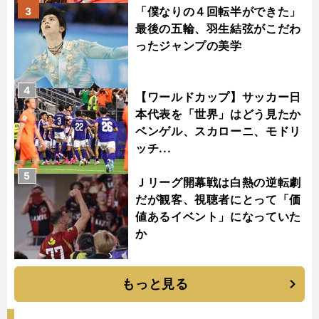
「僕なりの４回転半ができた」
3
最後の五輪、羽生結弦がこだわ
ったジャンプの美学
4
【ワールドカップ】サッカー日
本代表を「世界」はどう見たか
ベンゲル、スカローニ、モドリ
ッチ...
5
Ｊリーグ開幕戦は白熱の逆転劇
だが観客、視聴者にとって「価
値あるイベント」になっていた
か
もっと見る