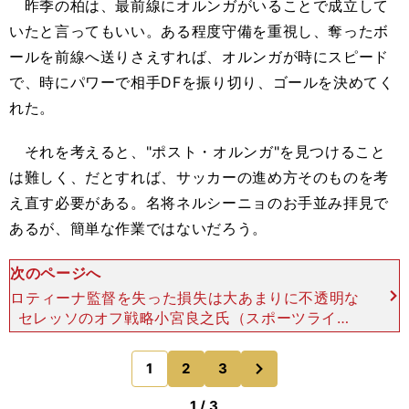
昨季の柏は、最前線にオルンガがいることで成立して
いたと言ってもいい。ある程度守備を重視し、奪ったボ
ールを前線へ送りさえすれば、オルンガが時にスピード
で、時にパワーで相手DFを振り切り、ゴールを決めてく
れた。
それを考えると、"ポスト・オルンガ"を見つけること
は難しく、だとすれば、サッカーの進め方そのものを考
え直す必要がある。名将ネルシーニョのお手並み拝見で
あるが、簡単な作業ではないだろう。
次のページへ
ロティーナ監督を失った損失は大あまりに不透明な
セレッソのオフ戦略小宮良之氏（スポーツライタ
ー）Ｃ大阪はロティーナ監督を失ったことが大きな
損失１位＝セレッソ大阪 セレッソ大阪は、ミゲ
次
1
2
3
のページへ
ル・アンヘル・
1 / 3