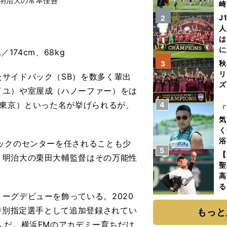
る明治大の常本佳吾
崎
「
J
2
て
人
は
に
174cm、68kg
と
秋
3
リ
サイドバック（SB）を数多く輩出
ズ
イユ）や室屋成（ハノーファー）をは
C東京）といった名が挙げられるが、
4
を
「
気
く
浴
ックのセンターを任されることも少
5
太
【
、明治大の栗田大輔監督はその万能性
ァ
聖
高
る
ーグデビューを飾っている。2020
ト
く
。特別指定選手として追加登録されてい
もっと
んだ。横浜FMのアカデミー育ちだけ