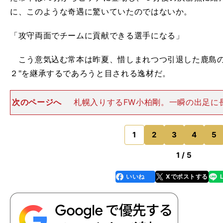
に、このような奇遇に驚いていたのではないか。
「攻守両面でチームに貢献できる選手になる」
こう意気込む常本は昨夏、惜しまれつつ引退した鹿島の
２"を継承するであろうと目される逸材だ。
次のページへ
札幌入りするFW小柏剛。一瞬の出足に
タイプ小柏剛おがしわ・つよしFW／明治大→コンサドーレ
年７月９日生まれ／167cm、66kg 対峙した相手から
く厄介なア
1
2
3
4
5
のページへ
1 / 5
いいね
Xでポストする
line
faceboo
x
k