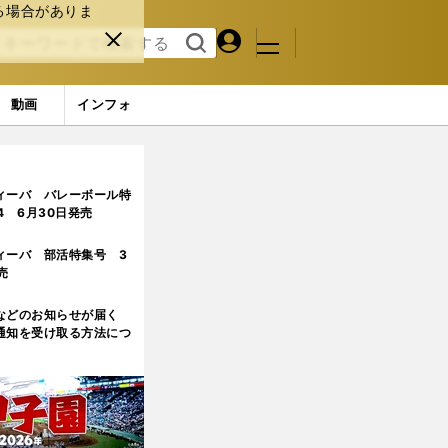
る場合がありま
マイペ
閉じ
検索
メニュ
ー
る
す
ジ
る
動画
インフォ
ィーバ バレーボール特
.4 6月30日発売
ィーバ 部活特集号 3
売
などのお知らせが届く
通知を受け取る方法につ