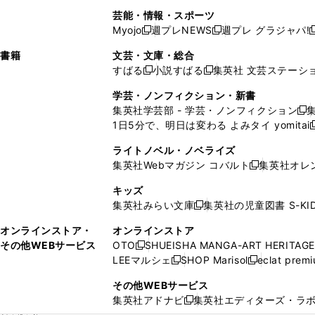
開
で
開
で
い
し
い
い
い
ド
ン
ド
ド
芸能・情報・スポーツ
く
開
く
開
ウ
い
ウ
ウ
ウ
ウ
ド
ウ
ウ
Myojo
週プレNEWS
週プレ グラジャパ!
く
く
新
新
新
ィ
ウ
ィ
ィ
ィ
で
ウ
で
で
し
し
ン
ィ
ン
ン
ン
書籍
文芸・文庫・総合
開
で
開
開
い
い
ド
ン
ド
ド
ド
すばる
小説すばる
集英社 文芸ステーシ
く
開
く
く
新
新
ウ
ウ
ウ
ド
ウ
ウ
ウ
く
し
し
ィ
ィ
学芸・ノンフィクション・新書
で
ウ
で
で
で
い
い
ン
ン
集英社学芸部 - 学芸・ノンフィクション
開
で
開
開
開
新
ウ
ウ
ド
ド
1日5分で、明日は変わる よみタイ yomitai
く
開
く
く
く
し
新
ィ
ィ
ウ
ウ
く
い
ン
ン
ライトノベル・ノベライズ
で
で
ウ
ド
ド
集英社Webマガジン コバルト
集英社オレ
開
開
新
ィ
ウ
ウ
く
く
し
ン
キッズ
で
で
い
ド
集英社みらい文庫
集英社の児童図書 S-KID
開
開
新
ウ
ウ
く
く
し
ィ
オンラインストア・
オンラインストア
で
い
ン
その他WEBサービス
OTO
SHUEISHA MANGA-ART HERITAGE
開
新
ウ
ド
LEEマルシェ
SHOP Marisol
eclat prem
く
し
新
新
ィ
ウ
い
し
し
ン
その他WEBサービス
で
ウ
い
い
ド
集英社アドナビ
集英社エディターズ・ラ
開
新
ィ
ウ
ウ
ウ