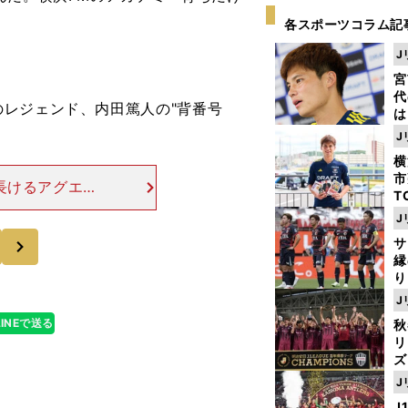
各スポーツコラム記
J
宮
代
レジェンド、内田篤人の"背番号
は
が
J
日
横
た
市
長けるアグエロ
T
札幌／1998
K
J
すれば、とにか
級
次
サ
ャ
縁
り
開
J
見
LINEで送る
秋
リ
ズ
J
を
J