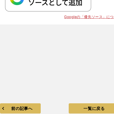
Googleの「優先ソース」に
。
々
前の記事へ
一覧に戻る