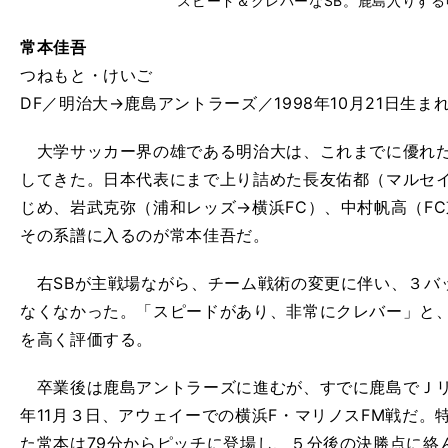
スピード＆クレバーなSB。鹿島入りす
常本佳吾
つねもと・けいご
DF／明治大→鹿島アントラーズ／1998年10月21日生まれ／
大学サッカー界の雄である明治大は、これまでに優れた
してきた。日本代表にまで上り詰めた長友佑都（マルセ
じめ、岩武克弥（浦和レッズ→横浜FC）、中村帆高（F
その系譜に入るのが常本佳吾だ。
右SBが主戦場ながら、チーム戦術の変更に伴い、３バ
なくなかった。「スピードがあり、非常にクレバー」と
を高く評価する。
卒業後は鹿島アントラーズに進むが、すでに鹿島でＪリ
年11月３日、アウェイーでの横浜F・マリノスFM戦だ
た常本は79分からピッチに登場し、５分後の決勝点に絡