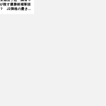
が推す優勝候補筆頭
？ J2降格の憂き目
遭いそうな３クラブ
前
は？
へ