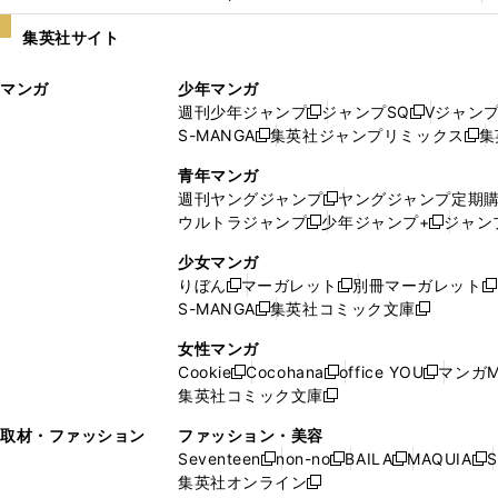
い
し
集英社サイト
ウ
い
ィ
ウ
マンガ
少年マンガ
ン
ィ
週刊少年ジャンプ
ジャンプSQ
Vジャン
ド
ン
新
新
S-MANGA
集英社ジャンプリミックス
集
ウ
ド
新
し
し
新
で
ウ
し
い
い
し
青年マンガ
開
で
い
ウ
ウ
い
週刊ヤングジャンプ
ヤングジャンプ定期
新
く
開
ウ
ィ
ィ
ウ
ウルトラジャンプ
少年ジャンプ+
ジャン
新
し
新
く
ィ
ン
ン
ィ
し
い
し
ン
ド
ド
ン
少女マンガ
い
ウ
い
ド
ウ
ウ
ド
りぼん
マーガレット
別冊マーガレット
新
新
新
ウ
ィ
ウ
ウ
で
で
ウ
S-MANGA
集英社コミック文庫
し
新
し
新
ィ
ン
ィ
で
開
開
で
い
し
い
し
ン
ド
ン
女性マンガ
開
く
く
開
ウ
い
ウ
い
ド
ウ
ド
Cookie
Cocohana
office YOU
マンガM
く
く
新
新
新
ィ
ウ
ィ
ウ
ウ
で
ウ
集英社コミック文庫
し
新
し
し
ン
ィ
ン
ィ
で
開
で
い
し
い
い
ド
ン
ド
ン
取材・ファッション
ファッション・美容
開
く
開
ウ
い
ウ
ウ
ウ
ド
ウ
ド
Seventeen
non-no
BAILA
MAQUIA
S
く
く
新
新
新
新
ィ
ウ
ィ
ィ
で
ウ
で
ウ
集英社オンライン
し
新
し
し
し
ン
ィ
ン
ン