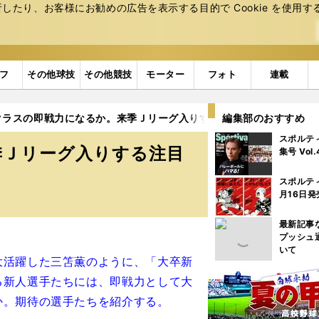
たり、お客様にお勧めの広告を表⽰する⽬的で Cookie を使⽤す
フ
その他球技
その他競技
モーター
フォト
連載
クラスの即戦力になるか。来季Ｊリーグ入りする注目の大卒４選手
編集部のおすすめ
スポルテ
季Ｊリーグ入りする注目
集号 Vol
スポルテ
月16日発
最新記事
プッシュ
いて
大活躍した三笘薫のように、「大卒新
る新人選手たちには、即戦力として大
か。期待の選手たちを紹介する。