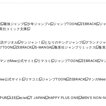
プ
最強ジャンプ
少年ジャンプ+
ジャンプTOON
ZEBRACK
ジ
新
新
新
新
新
英社コミック文庫
し
新
し
し
し
し
い
い
し
い
い
い
ウ
ウ
い
ウ
ウ
ウ
購読デジタル
ヤンジャン！
となりのヤングジャンプ
グランドジ
新
新
新
ィ
ィ
ウ
ィ
ィ
ィ
プTOON
ZEBRACK
S-MANGA
集英社ジャンプリミックス
集英
新
し
新
し
新
し
新
ン
ン
ィ
ン
ン
ン
し
い
し
い
し
い
し
ド
ド
ン
ド
ド
ド
い
ウ
い
ウ
い
ウ
い
ウ
ウ
ド
ウ
ウ
ウ
マンガMee公式サイト
リマコミ
ジャンプTOON
ZEBRACK
マン
新
新
新
新
ウ
ィ
ウ
ィ
ウ
ィ
ウ
で
で
ウ
で
で
で
し
し
し
し
し
ィ
ン
ィ
ン
ィ
ン
ィ
開
開
で
開
開
開
い
い
い
い
い
ン
ド
ン
ド
ン
ド
ン
く
く
開
く
く
く
ウ
ウ
ウ
ウ
ウ
ド
ウ
ド
ウ
ド
ウ
ド
ee公式サイト
リマコミ
ジャンプTOON
ZEBRACK
マンガMeet
く
新
新
新
新
ィ
ィ
ィ
ィ
ィ
ウ
で
ウ
で
ウ
で
ウ
し
し
し
し
ン
ン
ン
ン
ン
で
開
で
開
で
開
で
い
い
い
い
ド
ド
ド
ド
ド
開
く
開
く
開
く
開
ウ
ウ
ウ
ウ
ウ
ウ
ウ
ウ
ウ
PUR
LEE
eclat
T JAPAN
HAPPY PLUS ONE
MEN'S NON-
く
く
く
く
新
新
新
新
新
ィ
ィ
ィ
ィ
で
で
で
で
で
し
し
し
し
し
ン
ン
ン
ン