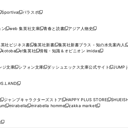
開
開
開
開
開
い
い
い
い
い
ド
ド
ド
ド
く
く
く
く
く
ウ
ウ
ウ
ウ
ウ
ウ
ウ
ウ
ウ
Sportiva
パラスポ
新
新
ィ
ィ
ィ
ィ
ィ
で
で
で
で
し
し
し
ン
ン
ン
ン
ン
開
開
開
開
い
い
い
ド
ド
ド
ド
ド
ョン
web 集英社文庫
青春と読書
アジア人物史
く
く
く
く
新
新
新
新
ウ
ウ
ウ
ウ
ウ
ウ
ウ
ウ
し
し
し
し
ィ
ィ
ィ
で
で
で
で
で
い
い
い
い
ン
ン
ン
集英社ビジネス書
集英社新書
集英社新書プラス - 知の水先案内人
開
開
開
開
開
新
新
新
ウ
ウ
ウ
ウ
ド
ド
ド
kotoba
e!集英社
情報・知識＆オピニオン imidas
く
く
く
く
く
新
し
新
し
新
ィ
ィ
ィ
ィ
ウ
ウ
ウ
し
し
い
し
い
し
ン
ン
ン
ン
で
で
で
い
い
ウ
い
ウ
い
ド
ド
ド
ド
ンジ文庫
シフォン文庫
ダッシュエックス文庫公式サイト
JUMP 
開
開
開
新
新
新
ウ
ウ
ィ
ウ
ィ
ウ
ウ
ウ
ウ
ウ
く
く
く
し
し
し
ィ
ィ
ン
ィ
ン
ィ
で
で
で
で
い
い
い
ン
ン
ド
ン
ド
ン
S.LAND
開
開
開
開
新
ウ
ウ
ウ
ド
ド
ウ
ド
ウ
ド
く
く
く
く
し
ィ
ィ
ィ
ウ
ウ
で
ウ
で
ウ
い
ン
ン
ン
ジャンプキャラクターズストア
HAPPY PLUS STORE
SHUEIS
で
で
開
で
開
で
新
新
新
ウ
ド
ド
ド
ium
mirabella
mirabella homme
zakka market
開
開
く
開
く
開
し
新
新
新
し
新
し
ィ
ウ
ウ
ウ
く
く
く
く
い
し
し
い
し
し
い
ン
で
で
で
ウ
い
い
ウ
い
い
ウ
ド
ボ
開
開
開
新
ィ
ウ
ウ
ィ
ウ
ウ
ィ
ウ