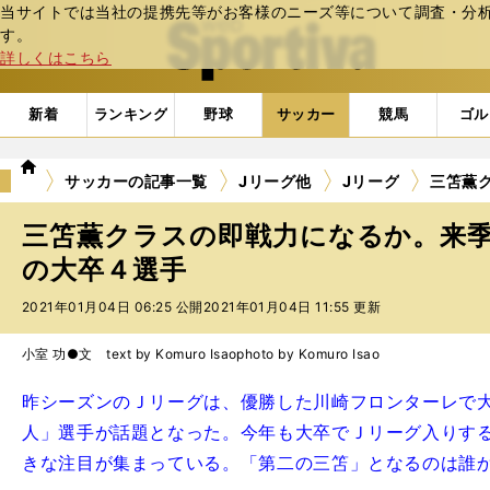
当サイトでは当社の提携先等がお客様のニーズ等について調査・分析し
web Sportiva (webスポルティーバ)
す。
詳しくはこちら
新着
ランキング
野球
サッカー
競馬
ゴル
we
サッカーの記事一覧
Jリーグ他
Jリーグ
三笘薫
b
ス
三笘薫クラスの即戦力になるか。来
ポ
ル
の大卒４選手
テ
2021年01月04日 06:25 公開
2021年01月04日 11:55 更新
ィ
ー
バ
小室 功●文 text by Komuro Isao
photo by Komuro Isao
昨シーズンのＪリーグは、優勝した川崎フロンターレで
人」選手が話題となった。今年も大卒でＪリーグ入りす
きな注目が集まっている。「第二の三笘」となるのは誰