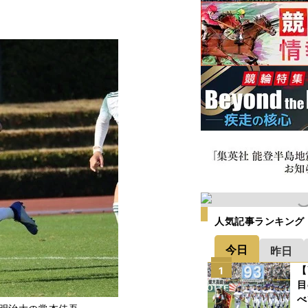
人気記事ランキング
今日
昨日
【
1
目
べ