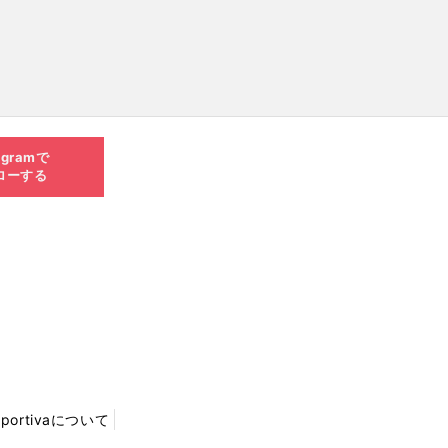
agramで
ローする
Sportivaについて