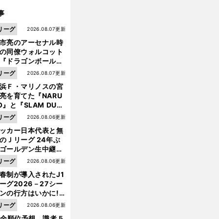
事
リーグ
2026.08.07更新
市亮のアーセナル時
の同僚ウォルコット
『ドラゴンボール』
大好き ポドルスキは
リーグ
2026.08.07更新
向小次郎に憧れてい
浜Ｆ・マリノスの宮
亮を育てた『NARU
O』と『SLAM DUN
』 中京大中京の同
リーグ
2026.08.06更新
生・木原龍一は"ジ
ッカー日本代表と無
ンプ係"だった
のＪリーグ 24年ぶ
ゴールデン生中継の
幕戦でヘタな試合は
リーグ
2026.08.06更新
せられない
春制が導入されたJ1
ーグ2026－27シー
ンの行方はいかに!?
５人の識者が全順位
リーグ
2026.08.06更新
大胆予想
1全順位予想 識者５