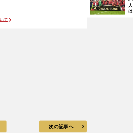
人
は
に
ついて
と
に躍動
次の記事へ