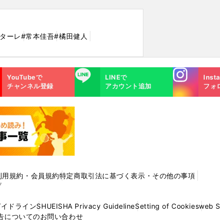
ンターレ
#常本佳吾
#橘田健人
Instagra
LINE
YouTubeで
LINEで
Inst
m
チャンネル登録
アカウント追加
フォ
利用規約・会員規約
特定商取引法に基づく表示・その他の事項
プ
ガイドライン
SHUEISHA Privacy Guideline
Setting of Cookies
web 
告についてのお問い合わせ