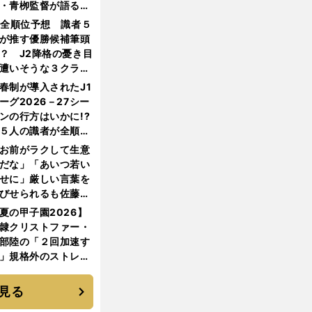
・青栁監督が語る
機動破壊」はこうし
1全順位予想 識者５
生まれた
が推す優勝候補筆頭
？ J2降格の憂き目
遭いそうな３クラブ
は？
春制が導入されたJ1
ーグ2026－27シー
ンの行方はいかに!?
５人の識者が全順位
大胆予想
お前がラクして生意
だな」「あいつ若い
せに」厳しい言葉を
びせられるも佐藤慎
郎が貫いた誇りとフ
夏の甲子園2026】
ンへの思い
隷クリストファー・
部陸の「２回加速す
」規格外のストレー
 それでもプロではな
大学進学を選ぶ理由
見る