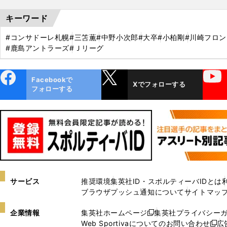
キーワード
#コンサドーレ札幌
#三笘薫
#中野小次郎
#大卒
#小柏剛
#川崎フロ
#鹿島アントラーズ
#Ｊリーグ
ebo
X
YouTube
Facebookで
Xでフォローする
ok
フォローする
サービス
推奨環境
集英社ID・スポルティーバIDとは
ブラウザプッシュ通知について
サイトマッ
企業情報
集英社ホームページ
集英社プライバシー
新
Web Sportivaについてのお問い合わせ
広
し
新