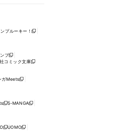
ャンプルーキー！
新
し
い
ウ
ャンプ
新
ィ
社コミック文庫
し
新
ン
い
し
ド
ウ
い
ウ
ガMeets
新
ィ
ウ
で
し
ン
ィ
開
い
ド
ン
く
ウ
ウ
ド
s
S-MANGA
新
新
ィ
で
ウ
し
し
ン
開
で
い
い
ド
く
開
ウ
ウ
ウ
NO
UOMO
く
新
新
ィ
ィ
で
し
し
ン
ン