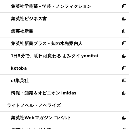
ウ
ン
ウ
集英社学芸部 - 学芸・ノンフィクション
く
で
ド
ィ
新
開
ウ
ン
し
集英社ビジネス書
く
で
ド
い
新
開
ウ
ウ
し
集英社新書
く
で
ィ
い
新
開
ン
ウ
し
集英社新書プラス - 知の水先案内人
く
ド
ィ
い
新
ウ
ン
ウ
し
1日5分で、明日は変わる よみタイ yomitai
で
ド
ィ
い
新
開
ウ
ン
ウ
し
kotoba
く
で
ド
ィ
い
新
開
ウ
ン
ウ
し
e!集英社
く
で
ド
ィ
い
新
開
ウ
ン
ウ
し
情報・知識＆オピニオン imidas
く
で
ド
ィ
い
新
開
ウ
ン
ウ
し
ライトノベル・ノベライズ
く
で
ド
ィ
い
開
ウ
ン
ウ
集英社Webマガジン コバルト
く
で
ド
ィ
新
開
ウ
ン
し