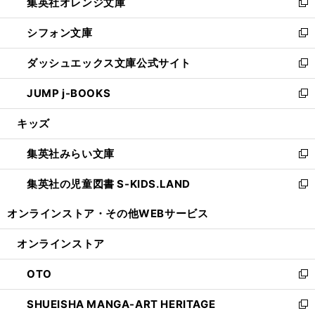
集英社オレンジ文庫
く
で
ド
い
新
開
ウ
ウ
し
シフォン文庫
く
で
ィ
い
新
開
ン
ウ
し
ダッシュエックス文庫公式サイト
く
ド
ィ
い
新
ウ
ン
ウ
し
JUMP j-BOOKS
で
ド
ィ
い
新
開
ウ
ン
ウ
し
キッズ
く
で
ド
ィ
い
開
ウ
ン
ウ
集英社みらい文庫
く
で
ド
ィ
新
開
ウ
ン
し
集英社の児童図書 S-KIDS.LAND
く
で
ド
い
新
開
ウ
ウ
し
オンラインストア・
その他WEBサービス
く
で
ィ
い
開
ン
ウ
オンラインストア
く
ド
ィ
ウ
ン
OTO
で
ド
新
開
ウ
し
SHUEISHA MANGA-ART HERITAGE
く
で
い
新