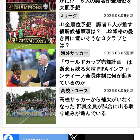
かに!? ５人の識者が全順位を
大胆予想
Jリーグ
2026.08.06更新
J1全順位予想 識者５人が推す
優勝候補筆頭は？ J2降格の憂
き目に遭いそうな３クラブと
は？
海外サッカー
2026.08.05更新
「ワールドカップ売却計画」は
断念も残る火種 FIFAインファ
ンティーノ会長体制に何が起き
ているのか
高校・ユース
2026.08.05更新
高校サッカーから補欠がいなく
なった 部員全員が試合に出る取
り組みが進んでいる
cebo
X