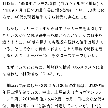
月12日、1998年にラモス瑠偉（当時ヴェルディ川崎）が
41歳９カ月４日でJ1最年長出場を記録した頃、50代はお
ろか、40代の現役選手ですら特異な存在だった。
しかし、Ｊリーグ元年から日本サッカー界を牽引して
きたカズが今なお現役生活を続けることで、その背中を
追うように、40歳を超えても現役を続ける選手は増えて
いる。そこで今回は黄金世代よりも上の年齢で現役を続
ける６人の『オーバー42』をクローズアップしたい。
まずはカズとともに、川崎戦で横浜FCのスタメンに名
を連ねた中村俊輔も『O-42』だ。
川崎戦で記録した42歳２カ月30日の出場は、J1歴代最
年長出場記録でカズ、中山、土屋征夫（当時ヴァンフォ
ーレ甲府／2019年引退）の42歳３カ月３日に次ぐ歴代４
位。川崎戦後にカズは試合に出場していないが、中村は