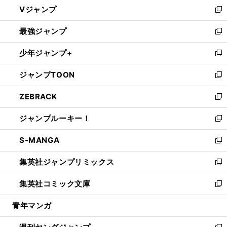
し
Vジャンプ
ィ
い
新
ン
ウ
し
最強ジャンプ
ド
ィ
い
新
ウ
ン
ウ
し
少年ジャンプ+
で
ド
ィ
い
新
開
ウ
ン
ウ
し
ジャンプTOON
く
で
ド
ィ
い
新
開
ウ
ン
ウ
し
ZEBRACK
く
で
ド
ィ
い
新
開
ウ
ン
ウ
し
ジャンプルーキー！
く
で
ド
ィ
い
新
開
ウ
ン
ウ
し
S-MANGA
く
で
ド
ィ
い
新
開
ウ
ン
ウ
し
集英社ジャンプリミックス
く
で
ド
ィ
い
新
開
ウ
ン
ウ
し
集英社コミック文庫
く
で
ド
ィ
い
新
開
ウ
ン
ウ
し
青年マンガ
く
で
ド
ィ
い
開
ウ
ン
ウ
く