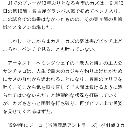
J1でのプレーが13年ぶりとなる今季のカズは、９月13
日の第16節・名古屋グランパス戦で初めてベンチ入り。
この試合での出番はなかったものの、その翌々節の川崎
戦でスタメン出場した。
しかし、そこから１カ月。カズの姿は再びピッチ上ど
ころか、ベンチで見ることも叶っていない。
アーネスト・ヘミングウェイの『老人と海』の主人公
サンチャゴは、人生で最大のカジキを釣り上げたがため
にサメの群れから追われることになり、冒頭のセリフを
吐く。そこから気を取り直して『人間は負けるように造
られてはいないんだ』と絶望的な状況を打破していく
が、カズもきっと困難を打ち破り、再びピッチ上で勇姿
を見せてくれるはずだ。
1994年にジーコ（当時鹿島アントラーズ）が41歳３カ