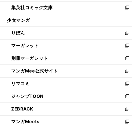
開
ウ
ン
ウ
し
集英社コミック文庫
く
で
ド
ィ
い
新
開
ウ
ン
ウ
し
少女マンガ
く
で
ド
ィ
い
開
ウ
ン
ウ
りぼん
く
で
ド
ィ
新
開
ウ
ン
し
マーガレット
く
で
ド
い
新
開
ウ
ウ
し
別冊マーガレット
く
で
ィ
い
新
開
ン
ウ
し
マンガMee公式サイト
く
ド
ィ
い
新
ウ
ン
ウ
し
リマコミ
で
ド
ィ
い
新
開
ウ
ン
ウ
し
ジャンプTOON
く
で
ド
ィ
い
新
開
ウ
ン
ウ
し
ZEBRACK
く
で
ド
ィ
い
新
開
ウ
ン
ウ
し
マンガMeets
く
で
ド
ィ
い
新
開
ウ
ン
ウ
し