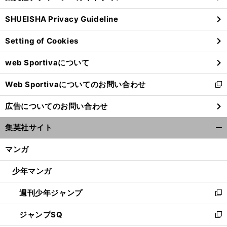
る
ウ
SHUEISHA Privacy Guideline
ィ
ン
Setting of Cookies
ド
ウ
web Sportivaについて
で
開
Web Sportivaについてのお問い合わせ
く
新
し
広告についてのお問い合わせ
い
ウ
集英社サイト
ィ
開
ン
く/
マンガ
ド
閉
ウ
じ
少年マンガ
で
る
開
週刊少年ジャンプ
く
新
し
ジャンプSQ
い
新
ウ