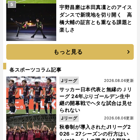
5
宇野昌磨は本田真凜とのアイス
ダンスで新境地を切り開く 高
橋大輔の証言とも重なる課題と
楽しさ
もっと見る
各スポーツコラム記事
Jリーグ
2026.08.06更新
サッカー日本代表と無縁のＪリ
ーグ 24年ぶりゴールデン生中
継の開幕戦でヘタな試合は見せ
られない
Jリーグ
2026.08.06更新
秋春制が導入されたJ1リーグ2
026－27シーズンの行方はい