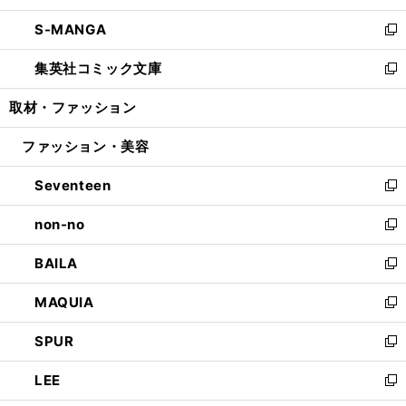
開
ウ
ン
ウ
し
S-MANGA
く
で
ド
ィ
い
新
開
ウ
ン
ウ
し
集英社コミック文庫
く
で
ド
ィ
い
新
開
ウ
ン
ウ
し
取材・ファッション
く
で
ド
ィ
い
開
ウ
ン
ウ
ファッション・美容
く
で
ド
ィ
開
ウ
ン
Seventeen
く
で
ド
新
開
ウ
し
non-no
く
で
い
新
開
ウ
し
BAILA
く
ィ
い
新
ン
ウ
し
MAQUIA
ド
ィ
い
新
ウ
ン
ウ
し
SPUR
で
ド
ィ
い
新
開
ウ
ン
ウ
し
LEE
く
で
ド
ィ
い
新
開
ウ
ン
ウ
し