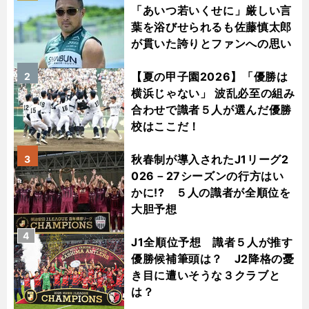
「あいつ若いくせに」厳しい言
葉を浴びせられるも佐藤慎太郎
が貫いた誇りとファンへの思い
【夏の甲子園2026】「優勝は
2
横浜じゃない」 波乱必至の組み
合わせで識者５人が選んだ優勝
校はここだ！
秋春制が導入されたJ1リーグ2
3
026－27シーズンの行方はい
かに!? ５人の識者が全順位を
大胆予想
4
J1全順位予想 識者５人が推す
優勝候補筆頭は？ J2降格の憂
き目に遭いそうな３クラブと
は？