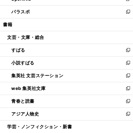
新
ウ
ン
ウ
し
パラスポ
で
ド
ィ
い
新
開
ウ
ン
ウ
し
書籍
く
で
ド
ィ
い
開
ウ
ン
ウ
文芸・文庫・総合
く
で
ド
ィ
開
ウ
ン
すばる
く
で
ド
新
開
ウ
し
小説すばる
く
で
い
新
開
ウ
し
集英社 文芸ステーション
く
ィ
い
新
ン
ウ
し
web 集英社文庫
ド
ィ
い
新
ウ
ン
ウ
し
青春と読書
で
ド
ィ
い
新
開
ウ
ン
ウ
し
アジア人物史
く
で
ド
ィ
い
新
開
ウ
ン
ウ
し
学芸・ノンフィクション・新書
く
で
ド
ィ
い
開