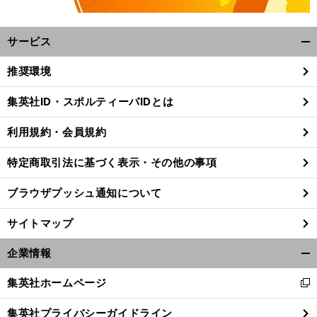
サービス
開
く/
推奨環境
閉
じ
集英社ID・スポルティーバIDとは
る
。
前
利用規約・会員規約
へ
F
特定商取引法に基づく表示・その他の事項
ブラウザプッシュ通知について
サイトマップ
企業情報
開
く/
集英社ホームページ
新
閉
し
じ
集英社プライバシーガイドライン
い