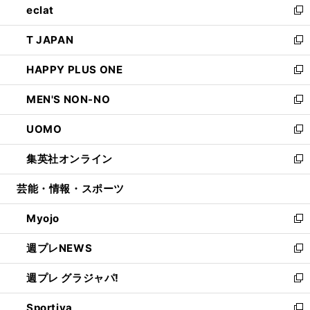
eclat
く
で
ド
ィ
い
新
開
ウ
ン
ウ
し
T JAPAN
く
で
ド
ィ
い
新
開
ウ
ン
ウ
し
HAPPY PLUS ONE
く
で
ド
ィ
い
新
開
ウ
ン
ウ
し
MEN'S NON-NO
く
で
ド
ィ
い
新
開
ウ
ン
ウ
し
UOMO
く
で
ド
ィ
い
新
開
ウ
ン
ウ
し
集英社オンライン
く
で
ド
ィ
い
新
開
ウ
ン
ウ
し
芸能・情報・スポーツ
く
で
ド
ィ
い
開
ウ
ン
ウ
Myojo
く
で
ド
ィ
新
開
ウ
ン
し
週プレNEWS
く
で
ド
い
新
開
ウ
ウ
し
週プレ グラジャパ!
く
で
ィ
い
新
開
ン
ウ
し
Sportiva
く
ド
ィ
い