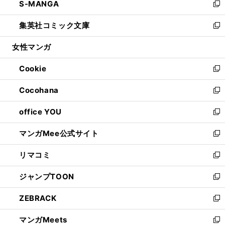
S-MANGA
く
で
ド
ィ
い
新
開
ウ
ン
ウ
し
集英社コミック文庫
く
で
ド
ィ
い
新
開
ウ
ン
ウ
し
女性マンガ
く
で
ド
ィ
い
開
ウ
ン
ウ
Cookie
く
で
ド
ィ
新
開
ウ
ン
し
Cocohana
く
で
ド
い
新
開
ウ
ウ
し
office YOU
く
で
ィ
い
新
開
ン
ウ
し
マンガMee公式サイト
く
ド
ィ
い
新
ウ
ン
ウ
し
リマコミ
で
ド
ィ
い
新
開
ウ
ン
ウ
し
ジャンプTOON
く
で
ド
ィ
い
新
開
ウ
ン
ウ
し
ZEBRACK
く
で
ド
ィ
い
新
開
ウ
ン
ウ
し
マンガMeets
く
で
ド
ィ
い
新