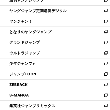
週刊ヤングジャンプ
で
ド
ィ
新
開
ウ
ン
し
ヤングジャンプ定期購読デジタル
く
で
ド
い
新
開
ウ
ウ
し
ヤンジャン！
く
で
ィ
い
新
開
ン
ウ
し
となりのヤングジャンプ
く
ド
ィ
い
新
ウ
ン
ウ
し
グランドジャンプ
で
ド
ィ
い
新
開
ウ
ン
ウ
し
ウルトラジャンプ
く
で
ド
ィ
い
新
開
ウ
ン
ウ
し
少年ジャンプ+
く
で
ド
ィ
い
新
開
ウ
ン
ウ
し
ジャンプTOON
く
で
ド
ィ
い
新
開
ウ
ン
ウ
し
ZEBRACK
く
で
ド
ィ
い
新
開
ウ
ン
ウ
し
S-MANGA
く
で
ド
ィ
い
新
開
ウ
ン
ウ
し
集英社ジャンプリミックス
く
で
ド
ィ
い
新