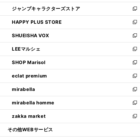
開
ウ
し
ジャンプキャラクターズストア
く
ィ
い
新
ン
ウ
し
HAPPY PLUS STORE
ド
ィ
い
新
ウ
ン
ウ
し
SHUEISHA VOX
で
ド
ィ
い
新
開
ウ
ン
ウ
し
LEEマルシェ
く
で
ド
ィ
い
新
開
ウ
ン
ウ
し
SHOP Marisol
く
で
ド
ィ
い
新
開
ウ
ン
ウ
し
eclat premium
く
で
ド
ィ
い
新
開
ウ
ン
ウ
し
mirabella
く
で
ド
ィ
い
新
開
ウ
ン
ウ
し
mirabella homme
く
で
ド
ィ
い
新
開
ウ
ン
ウ
し
zakka market
く
で
ド
ィ
い
新
開
ウ
ン
ウ
し
その他WEBサービス
く
で
ド
ィ
い
開
ウ
ン
ウ