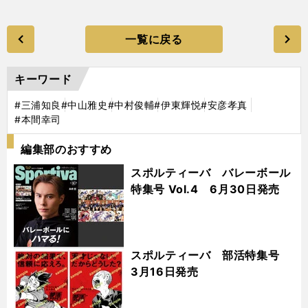
一覧に戻る
キーワード
#三浦知良
#中山雅史
#中村俊輔
#伊東輝悦
#安彦孝真
#本間幸司
編集部のおすすめ
スポルティーバ バレーボール
特集号 Vol.4 6月30日発売
スポルティーバ 部活特集号
3月16日発売