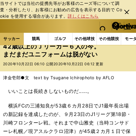
当サイトでは当社の提携先等がお客様のニーズ等について調
査・分析したり、お客様にお勧めの広告を表⽰する⽬的で Co
閉じ
okie を使⽤する場合があります。
詳しくはこちら
る
マイペ
web Sportiva (webスポルティーバ)
検索
メニュ
we
ー
サッカーの記事一覧
Jリーグ他
Jリーグ
42歳
b
ジ
サッカー
競馬
ゴルフ
その他球技
その他競技
モー
ス
42歳以上のＪリーガー６人の今。
ポ
まだまだユニフォームは脱がない
ル
テ
2020年10月22日 06:10 公開
2020年10月22日 06:12 更新
ィ
ー
津金壱郎●文 text by Tsugane Ichiro
photo by AFLO
バ
いいことは長続きしないものだ......。
横浜FCの三浦知良が53歳６カ月28日でJ1最年長出場
の新記録を達成したのが、９月23日のJ1リーグ第18節・
川崎フロンターレ戦。それまで中山雅史（当時コンサド
ーレ札幌／現アスルクラロ沼津）が45歳２カ月１日で保