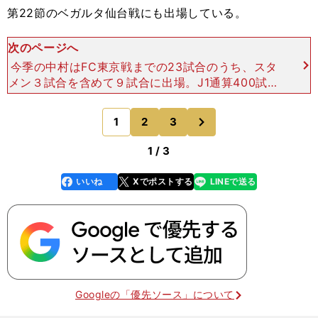
第22節のベガルタ仙台戦にも出場している。
次のページへ
今季の中村はFC東京戦までの23試合のうち、スタ
メン３試合を含めて９試合に出場。J1通算400試合
出場まであと５試合に迫っていることもあり、最年
長出場記録で歴代３位の土屋を抜くのは時間の問題
次
1
2
3
のページへ
だろう。
1 / 3
いいね
Xでポストする
LINEで送る
line
faceboo
x
k
Googleの「優先ソース」について