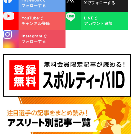
Facebookで
Xでフォローする
ok
フォローする
uTube
LINE
YouTubeで
LINEで
チャンネル登録
アカウント追加
stagra
Instagramで
m
フォローする