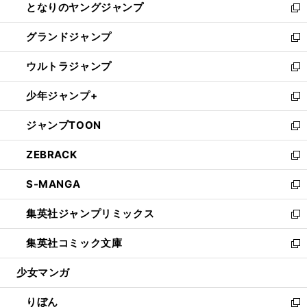
となりのヤングジャンプ
く
ド
ィ
い
新
ウ
ン
ウ
し
グランドジャンプ
で
ド
ィ
い
新
開
ウ
ン
ウ
し
ウルトラジャンプ
く
で
ド
ィ
い
新
開
ウ
ン
ウ
し
少年ジャンプ+
く
で
ド
ィ
い
新
開
ウ
ン
ウ
し
ジャンプTOON
く
で
ド
ィ
い
新
開
ウ
ン
ウ
し
ZEBRACK
く
で
ド
ィ
い
新
開
ウ
ン
ウ
し
S-MANGA
く
で
ド
ィ
い
新
開
ウ
ン
ウ
し
集英社ジャンプリミックス
く
で
ド
ィ
い
新
開
ウ
ン
ウ
し
集英社コミック文庫
く
で
ド
ィ
い
新
開
ウ
ン
ウ
し
少女マンガ
く
で
ド
ィ
い
開
ウ
ン
ウ
りぼん
く
で
ド
ィ
新