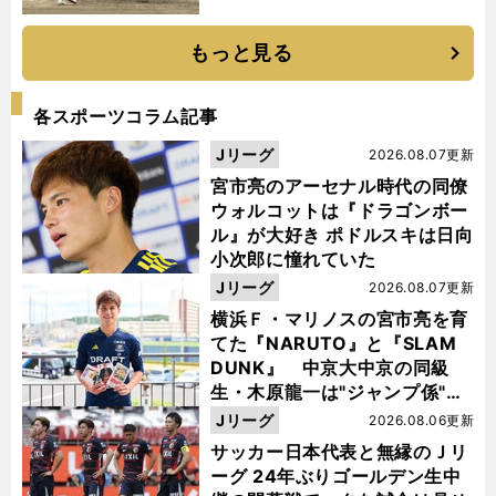
もっと見る
各スポーツコラム記事
Jリーグ
2026.08.07更新
宮市亮のアーセナル時代の同僚
ウォルコットは『ドラゴンボー
ル』が大好き ポドルスキは日向
小次郎に憧れていた
Jリーグ
2026.08.07更新
横浜Ｆ・マリノスの宮市亮を育
てた『NARUTO』と『SLAM
DUNK』 中京大中京の同級
生・木原龍一は"ジャンプ係"だ
った
Jリーグ
2026.08.06更新
サッカー日本代表と無縁のＪリ
ーグ 24年ぶりゴールデン生中