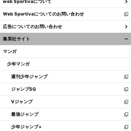
web Sportivaについて
で
開
Web Sportivaについてのお問い合わせ
く
新
し
広告についてのお問い合わせ
い
ウ
集英社サイト
ィ
開
ン
く/
マンガ
ド
閉
ウ
じ
少年マンガ
で
る
開
週刊少年ジャンプ
く
新
し
ジャンプSQ
い
新
ウ
し
Vジャンプ
ィ
い
新
ン
ウ
し
最強ジャンプ
ド
ィ
い
新
ウ
ン
ウ
し
少年ジャンプ+
で
ド
ィ
い
新