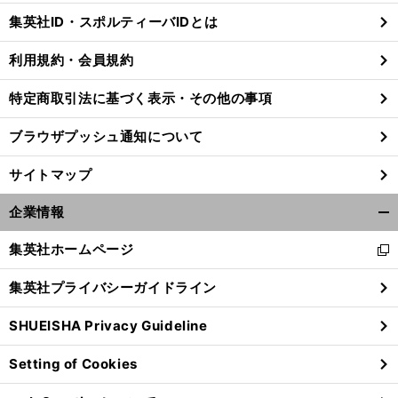
じ
集英社ID・スポルティーバIDとは
る
利用規約・会員規約
特定商取引法に基づく表示・その他の事項
前
ズ
最年長出場記録更新
いまこそ振り返りたいキング伝説の数
へ
1
ブラウザプッシュ通知について
サイトマップ
企業情報
開
く/
集英社ホームページ
新
閉
し
じ
集英社プライバシーガイドライン
い
る
ウ
SHUEISHA Privacy Guideline
ィ
ン
Setting of Cookies
ド
ウ