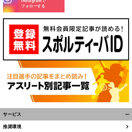
Instagramで
m
フォローする
サービス
開
く/
推奨環境
閉