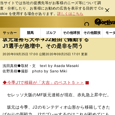
当サイトでは当社の提携先等がお客様のニーズ等について調
査・分析したり、お客様にお勧めの広告を表⽰する⽬的で Co
閉じ
okie を使⽤する場合があります。
詳しくはこちら
る
マイペ
web Sportiva (webスポルティーバ)
検索
メニュ
we
ー
サッカーの記事一覧
Jリーグ他
Jリーグ
坂元達
b
ジ
サッカー
競馬
ゴルフ
その他球技
その他競技
モー
ス
坂元達裕ら大卒→J2経由で躍動する
ポ
J1選手が急増中。その是非を問う
ル
テ
2020年09月25日 17:00 公開
2020年09月25日 17:01 更新
ィ
ー
浅田真樹●取材・文 text by Asada Masaki
バ
佐野美樹●撮影 photo by Sano Miki
◆今季J1で移籍が「大吉」のベスト５＞＞
セレッソ大阪のMF坂元達裕が現在、赤丸急上昇中だ。
坂元は今季、J2のモンテディオ山形から移籍してきた
ばかりの新戦力。J1でプレーするのはこれが初めてにも