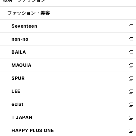
で
ド
ィ
い
開
ウ
ン
ウ
ファッション・美容
く
で
ド
ィ
開
ウ
ン
Seventeen
く
で
ド
新
開
ウ
し
non-no
く
で
い
新
開
ウ
し
BAILA
く
ィ
い
新
ン
ウ
し
MAQUIA
ド
ィ
い
新
ウ
ン
ウ
し
SPUR
で
ド
ィ
い
新
開
ウ
ン
ウ
し
LEE
く
で
ド
ィ
い
新
開
ウ
ン
ウ
し
eclat
く
で
ド
ィ
い
新
開
ウ
ン
ウ
し
T JAPAN
く
で
ド
ィ
い
新
開
ウ
ン
ウ
し
HAPPY PLUS ONE
く
で
ド
ィ
い
新