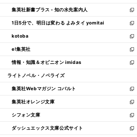
開
ン
ウ
し
集英社新書プラス - 知の水先案内人
く
ド
ィ
い
新
ウ
ン
ウ
し
1日5分で、明日は変わる よみタイ yomitai
で
ド
ィ
い
新
開
ウ
ン
ウ
し
kotoba
く
で
ド
ィ
い
新
開
ウ
ン
ウ
し
e!集英社
く
で
ド
ィ
い
新
開
ウ
ン
ウ
し
情報・知識＆オピニオン imidas
く
で
ド
ィ
い
新
開
ウ
ン
ウ
し
ライトノベル・ノベライズ
く
で
ド
ィ
い
開
ウ
ン
ウ
集英社Webマガジン コバルト
く
で
ド
ィ
新
開
ウ
ン
し
集英社オレンジ文庫
く
で
ド
い
新
開
ウ
ウ
し
シフォン文庫
く
で
ィ
い
新
開
ン
ウ
し
ダッシュエックス文庫公式サイト
く
ド
ィ
い
新
ウ
ン
ウ
し