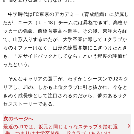
中学時代はFC東京のアカデミー（育成組織）に所属し
たが、ユース（Ｕ－18）チームには昇格できず、高校サ
ッカーの強豪、前橋育英高へ進学。その後、東洋大を経
て、山形入りするのだが、大学卒業に際してＪクラブか
らのオファーはなく、山形の練習参加にこぎつけたとき
も、「左サイドバックとしてなら」という程度の評価だ
ったという。
そんなキャリアの選手が、わずか１シーズンでJ2をク
リアし、J1の、しかも上位クラブに引き抜かれ、今をと
きめく成長株として注目されるのだから、夢のあるサク
セスストーリーである。
次のページへ
最近のJ1では、坂元と同じようなステップを踏む選
手、つまりは大学卒業後、J2クラブ（あるいは、