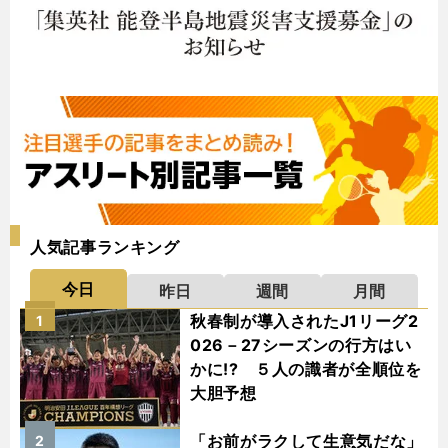
人気記事ランキング
今日
昨日
週間
月間
秋春制が導入されたJ1リーグ2
1
026－27シーズンの行方はい
かに!? ５人の識者が全順位を
大胆予想
「お前がラクして生意気だな」
2