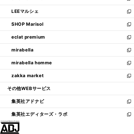
開
ウ
ン
ウ
し
LEEマルシェ
く
で
ド
ィ
い
新
開
ウ
ン
ウ
し
SHOP Marisol
く
で
ド
ィ
い
新
開
ウ
ン
ウ
し
eclat premium
く
で
ド
ィ
い
新
開
ウ
ン
ウ
し
mirabella
く
で
ド
ィ
い
新
開
ウ
ン
ウ
し
mirabella homme
く
で
ド
ィ
い
新
開
ウ
ン
ウ
し
zakka market
く
で
ド
ィ
い
新
開
ウ
ン
ウ
し
その他WEBサービス
く
で
ド
ィ
い
開
ウ
ン
ウ
集英社アドナビ
く
で
ド
ィ
新
開
ウ
ン
し
集英社エディターズ・ラボ
く
で
ド
い
新
開
ウ
ウ
し
く
で
ィ
い
開