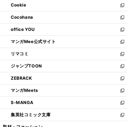
Cookie
く
で
ド
ィ
新
開
ウ
ン
し
Cocohana
く
で
ド
い
新
開
ウ
ウ
し
office YOU
く
で
ィ
い
新
開
ン
ウ
し
マンガMee公式サイト
く
ド
ィ
い
新
ウ
ン
ウ
し
リマコミ
で
ド
ィ
い
新
開
ウ
ン
ウ
し
ジャンプTOON
く
で
ド
ィ
い
新
開
ウ
ン
ウ
し
ZEBRACK
く
で
ド
ィ
い
新
開
ウ
ン
ウ
し
マンガMeets
く
で
ド
ィ
い
新
開
ウ
ン
ウ
し
S-MANGA
く
で
ド
ィ
い
新
開
ウ
ン
ウ
し
集英社コミック文庫
く
で
ド
ィ
い
新
開
ウ
ン
ウ
し
取材・ファッション
く