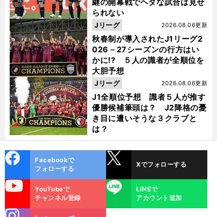
継の開幕戦でヘタな試合は見せ
られない
Jリーグ
2026.08.06更新
秋春制が導入されたJ1リーグ2
026－27シーズンの行方はい
かに!? ５人の識者が全順位を
大胆予想
Jリーグ
2026.08.06更新
J1全順位予想 識者５人が推す
優勝候補筆頭は？ J2降格の憂
き目に遭いそうな３クラブと
は？
cebo
X
Facebookで
Xでフォローする
ok
フォローする
uTube
LINE
YouTubeで
LINEで
チャンネル登録
アカウント追加
stagra