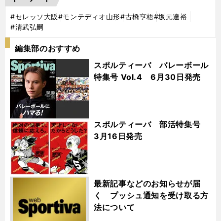
#セレッソ大阪
#モンテディオ山形
#古橋亨梧
#坂元達裕
#清武弘嗣
編集部のおすすめ
スポルティーバ バレーボール
特集号 Vol.4 6月30日発売
スポルティーバ 部活特集号
3月16日発売
最新記事などのお知らせが届
く プッシュ通知を受け取る方
法について