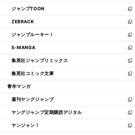
開
ウ
ン
ウ
し
ジャンプTOON
く
で
ド
ィ
い
新
開
ウ
ン
ウ
し
ZEBRACK
く
で
ド
ィ
い
新
開
ウ
ン
ウ
し
ジャンプルーキー！
く
で
ド
ィ
い
新
開
ウ
ン
ウ
し
S-MANGA
く
で
ド
ィ
い
新
開
ウ
ン
ウ
し
集英社ジャンプリミックス
く
で
ド
ィ
い
新
開
ウ
ン
ウ
し
集英社コミック文庫
く
で
ド
ィ
い
新
開
ウ
ン
ウ
し
青年マンガ
く
で
ド
ィ
い
開
ウ
ン
ウ
週刊ヤングジャンプ
く
で
ド
ィ
新
開
ウ
ン
し
ヤングジャンプ定期購読デジタル
く
で
ド
い
新
開
ウ
ウ
し
ヤンジャン！
く
で
ィ
い
新
開
ン
ウ
し