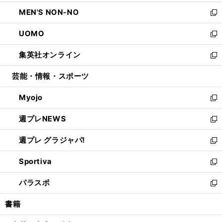
開
ウ
ン
ウ
し
MEN'S NON-NO
く
で
ド
ィ
い
新
開
ウ
ン
ウ
し
UOMO
く
で
ド
ィ
い
新
開
ウ
ン
ウ
し
集英社オンライン
く
で
ド
ィ
い
新
開
ウ
ン
ウ
し
芸能・情報・スポーツ
く
で
ド
ィ
い
開
ウ
ン
ウ
Myojo
く
で
ド
ィ
新
開
ウ
ン
し
週プレNEWS
く
で
ド
い
新
開
ウ
ウ
し
週プレ グラジャパ!
く
で
ィ
い
新
開
ン
ウ
し
Sportiva
く
ド
ィ
い
新
ウ
ン
ウ
し
パラスポ
で
ド
ィ
い
新
開
ウ
ン
ウ
し
書籍
く
で
ド
ィ
い
開
ウ
ン
ウ