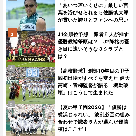
「あいつ若いくせに」厳しい言
葉を浴びせられるも佐藤慎太郎
が貫いた誇りとファンへの思い
J1全順位予想 識者５人が推す
3
優勝候補筆頭は？ J2降格の憂
き目に遭いそうな３クラブと
は？
4
【高校野球】創部10年目の甲子
園初出場がすべてを変えた 健大
高崎・青栁監督が語る「機動破
壊」はこうして生まれた
5
【夏の甲子園2026】「優勝は
横浜じゃない」 波乱必至の組み
合わせで識者５人が選んだ優勝
校はここだ！