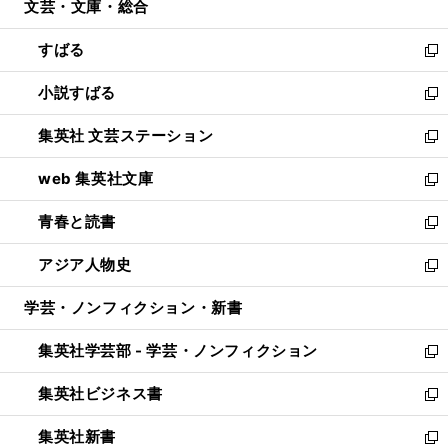
文芸・文庫・総合
く
で
ド
ィ
開
ウ
ン
すばる
く
で
ド
新
開
ウ
し
小説すばる
く
で
い
新
開
ウ
し
集英社 文芸ステーション
く
ィ
い
新
ン
ウ
し
web 集英社文庫
ド
ィ
い
新
ウ
ン
ウ
し
青春と読書
で
ド
ィ
い
新
開
ウ
ン
ウ
し
アジア人物史
く
で
ド
ィ
い
新
開
ウ
ン
ウ
し
学芸・ノンフィクション・新書
く
で
ド
ィ
い
開
ウ
ン
ウ
集英社学芸部 - 学芸・ノンフィクション
く
で
ド
ィ
新
開
ウ
ン
し
集英社ビジネス書
く
で
ド
い
新
開
ウ
ウ
し
集英社新書
く
で
ィ
い
新