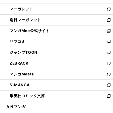
開
ウ
ン
し
マーガレット
く
で
ド
い
新
開
ウ
ウ
し
別冊マーガレット
く
で
ィ
い
新
開
ン
ウ
し
マンガMee公式サイト
く
ド
ィ
い
新
ウ
ン
ウ
し
リマコミ
で
ド
ィ
い
新
開
ウ
ン
ウ
し
ジャンプTOON
く
で
ド
ィ
い
新
開
ウ
ン
ウ
し
ZEBRACK
く
で
ド
ィ
い
新
開
ウ
ン
ウ
し
マンガMeets
く
で
ド
ィ
い
新
開
ウ
ン
ウ
し
S-MANGA
く
で
ド
ィ
い
新
開
ウ
ン
ウ
し
集英社コミック文庫
く
で
ド
ィ
い
新
開
ウ
ン
ウ
し
女性マンガ
く
で
ド
ィ
い
開
ウ
ン
ウ