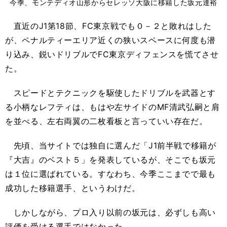
今季、モンテディオ山形からセレッソ大阪に移籍した坂元達裕
直近のJ1第18節、FC東京戦でも０－２と敗れはした
が、ペナルティーエリア近くの狭いスペースに何度も潜
り込み、鋭いドリブルでFC東京ディフェンスを慌てさせ
た。
スピードとテクニックを駆使したドリブルを武器とす
る小柄なレフティは、もはや左サイドのMF清武弘嗣と肩
を並べる、左右両翼の二枚看板と言っていい存在だ。
先頃、当サイトでは独自に選んだ「J1前半戦で移籍が
『大吉』のベスト５」を発表しているが、そこでも坂元
は１位に選ばれている。すなわち、今季ここまでで最も
成功した移籍選手、というわけだ。
しかしながら、プロ入り以前の坂元は、必ずしも高い
評価を受ける選手ではなかった。