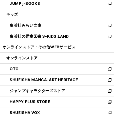
JUMP j-BOOKS
で
ド
ィ
い
新
開
ウ
ン
ウ
し
キッズ
く
で
ド
ィ
い
開
ウ
ン
ウ
集英社みらい文庫
く
で
ド
ィ
新
開
ウ
ン
し
集英社の児童図書 S-KIDS.LAND
く
で
ド
い
新
開
ウ
ウ
し
オンラインストア・
その他WEBサービス
く
で
ィ
い
開
ン
ウ
オンラインストア
く
ド
ィ
ウ
ン
OTO
で
ド
新
開
ウ
し
SHUEISHA MANGA-ART HERITAGE
く
で
い
新
開
ウ
し
ジャンプキャラクターズストア
く
ィ
い
新
ン
ウ
し
HAPPY PLUS STORE
ド
ィ
い
新
ウ
ン
ウ
し
SHUEISHA VOX
で
ド
ィ
い
新