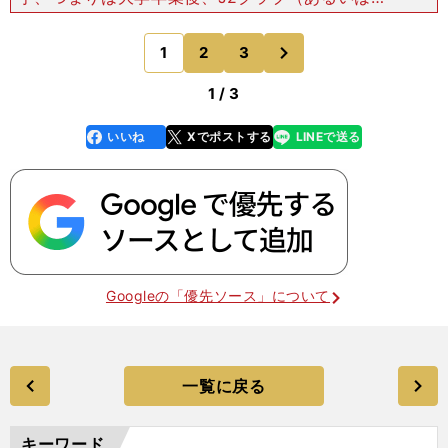
それ以下のカテゴリーのクラブ）を経て、J1クラブ
入りする選手が増えてきている。 代表的なのは、
次
1
2
3
のページへ
ヴィッセル
1 / 3
いいね
Xでポストする
LINEで送る
line
faceboo
x
k
Googleの「優先ソース」について
一覧に戻る
キーワード