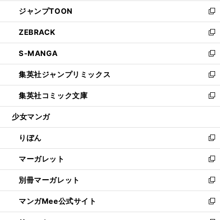
開
ウ
ン
ウ
し
ジャンプTOON
く
で
ド
ィ
い
新
開
ウ
ン
ウ
し
ZEBRACK
く
で
ド
ィ
い
新
開
ウ
ン
ウ
し
S-MANGA
く
で
ド
ィ
い
新
開
ウ
ン
ウ
し
集英社ジャンプリミックス
く
で
ド
ィ
い
新
開
ウ
ン
ウ
し
集英社コミック文庫
く
で
ド
ィ
い
新
開
ウ
ン
ウ
し
少女マンガ
く
で
ド
ィ
い
開
ウ
ン
ウ
りぼん
く
で
ド
ィ
新
開
ウ
ン
し
マーガレット
く
で
ド
い
新
開
ウ
ウ
し
別冊マーガレット
く
で
ィ
い
新
開
ン
ウ
し
マンガMee公式サイト
く
ド
ィ
い
新
ウ
ン
ウ
し