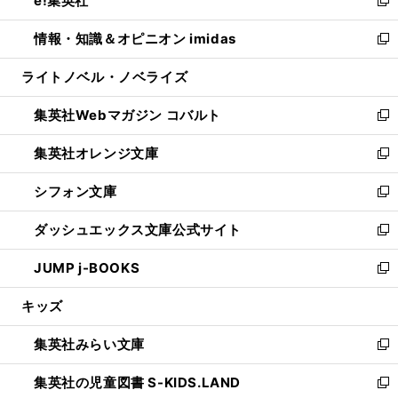
e!集英社
で
ド
ィ
い
新
開
ウ
ン
ウ
し
情報・知識＆オピニオン imidas
く
で
ド
ィ
い
新
開
ウ
ン
ウ
し
ライトノベル・ノベライズ
く
で
ド
ィ
い
開
ウ
ン
ウ
集英社Webマガジン コバルト
く
で
ド
ィ
新
開
ウ
ン
し
集英社オレンジ文庫
く
で
ド
い
新
開
ウ
ウ
し
シフォン文庫
く
で
ィ
い
新
開
ン
ウ
し
ダッシュエックス文庫公式サイト
く
ド
ィ
い
新
ウ
ン
ウ
し
JUMP j-BOOKS
で
ド
ィ
い
新
開
ウ
ン
ウ
し
キッズ
く
で
ド
ィ
い
開
ウ
ン
ウ
集英社みらい文庫
く
で
ド
ィ
新
開
ウ
ン
し
集英社の児童図書 S-KIDS.LAND
く
で
ド
い
新