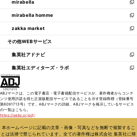
mirabella
く
で
ド
ィ
い
新
開
ウ
ン
ウ
し
mirabella homme
く
で
ド
ィ
い
新
開
ウ
ン
ウ
し
zakka market
く
で
ド
ィ
い
新
開
ウ
ン
ウ
し
その他WEBサービス
く
で
ド
ィ
い
開
ウ
ン
ウ
集英社アドナビ
く
で
ド
ィ
新
開
ウ
ン
し
集英社エディターズ・ラボ
く
で
ド
い
新
開
ウ
ウ
し
く
で
ィ
い
開
ン
ウ
ABJマークは、この電子書店・電子書籍配信サービスが、著作権者からコンテ
く
ド
ィ
ンツ使用許諾を得た正規版配信サービスであることを示す登録商標（登録番号
ウ
ン
第6091713号）です。ABJマークの詳細、ABJマークを掲示しているサービス
で
ド
の一覧はこちら。
開
ウ
https://aebs.or.jp/
新
く
で
し
い
開
本ホームページに記載の文章・画像・写真などを無断で複製するこ
ウ
く
とは法律で禁じられています。全ての著作権は株式会社 集英社に帰
ィ