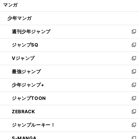
く/
マンガ
ド
閉
ウ
じ
少年マンガ
で
る
開
週刊少年ジャンプ
く
新
し
ジャンプSQ
い
新
ウ
し
Vジャンプ
ィ
い
新
ン
ウ
し
最強ジャンプ
ド
ィ
い
新
ウ
ン
ウ
し
少年ジャンプ+
で
ド
ィ
い
新
開
ウ
ン
ウ
し
ジャンプTOON
く
で
ド
ィ
い
新
開
ウ
ン
ウ
し
ZEBRACK
く
で
ド
ィ
い
新
開
ウ
ン
ウ
し
ジャンプルーキー！
く
で
ド
ィ
い
新
開
ウ
ン
ウ
し
S-MANGA
く
で
ド
ィ