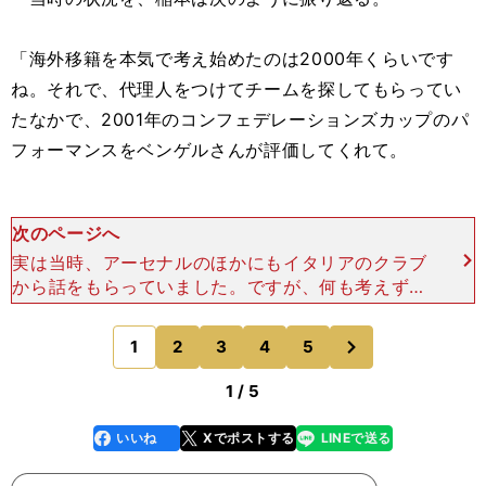
「海外移籍を本気で考え始めたのは2000年くらいです
ね。それで、代理人をつけてチームを探してもらってい
たなかで、2001年のコンフェデレーションズカップのパ
フォーマンスをベンゲルさんが評価してくれて。
次のページへ
実は当時、アーセナルのほかにもイタリアのクラブ
から話をもらっていました。ですが、何も考えずに
アーセナルに行くことを決めました」 高校生の時
にＪリーグデビューを果たした稲本にとって、海外
次
1
2
3
4
5
のページへ
移籍を求めるのは
1 / 5
いいね
Xでポストする
LINEで送る
line
faceboo
x
k