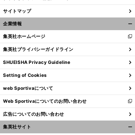
。
サイトマップ
前
へ
企業情報
開
く/
集英社ホームページ
新
閉
し
じ
集英社プライバシーガイドライン
い
る
ウ
SHUEISHA Privacy Guideline
ィ
ン
Setting of Cookies
ド
ウ
web Sportivaについて
で
開
Web Sportivaについてのお問い合わせ
く
新
し
広告についてのお問い合わせ
い
ウ
集英社サイト
ィ
開
ン