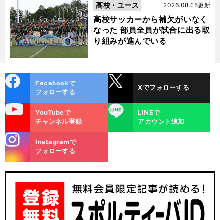
高校・ユース
2026.08.05更新
高校サッカーから補欠がいなく
なった 部員全員が試合に出る取
り組みが進んでいる
cebo
X
Facebookで
Xでフォローする
ok
フォローする
uTube
LINE
YouTubeで
LINEで
チャンネル登録
アカウント追加
stagra
Instagramで
m
フォローする