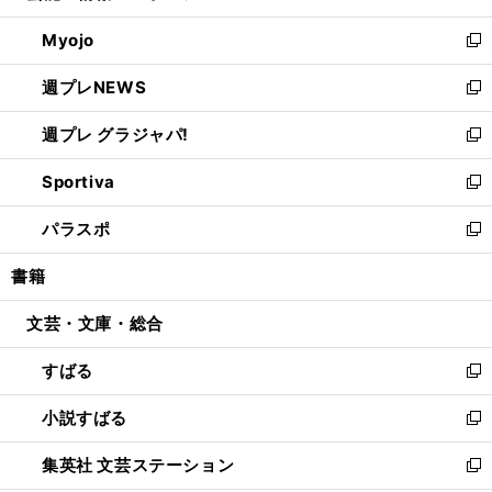
開
ウ
ン
ウ
Myojo
く
で
ド
ィ
新
開
ウ
ン
し
週プレNEWS
く
で
ド
い
新
開
ウ
ウ
し
週プレ グラジャパ!
く
で
ィ
い
新
開
ン
ウ
し
Sportiva
く
ド
ィ
い
新
ウ
ン
ウ
し
パラスポ
で
ド
ィ
い
新
開
ウ
ン
ウ
し
書籍
く
で
ド
ィ
い
開
ウ
ン
ウ
文芸・文庫・総合
く
で
ド
ィ
開
ウ
ン
すばる
く
で
ド
新
開
ウ
し
小説すばる
く
で
い
新
開
ウ
し
集英社 文芸ステーション
く
ィ
い
新
ン
ウ