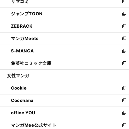
リマコミ
で
ド
ィ
い
新
開
ウ
ン
ウ
し
ジャンプTOON
く
で
ド
ィ
い
新
開
ウ
ン
ウ
し
ZEBRACK
く
で
ド
ィ
い
新
開
ウ
ン
ウ
し
マンガMeets
く
で
ド
ィ
い
新
開
ウ
ン
ウ
し
S-MANGA
く
で
ド
ィ
い
新
開
ウ
ン
ウ
し
集英社コミック文庫
く
で
ド
ィ
い
新
開
ウ
ン
ウ
し
女性マンガ
く
で
ド
ィ
い
開
ウ
ン
ウ
Cookie
く
で
ド
ィ
新
開
ウ
ン
し
Cocohana
く
で
ド
い
新
開
ウ
ウ
し
office YOU
く
で
ィ
い
新
開
ン
ウ
し
マンガMee公式サイト
く
ド
ィ
い
新