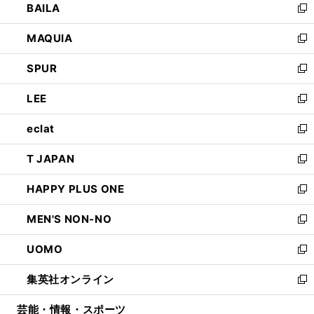
BAILA
く
ィ
い
新
ン
ウ
し
MAQUIA
ド
ィ
い
新
ウ
ン
ウ
し
SPUR
で
ド
ィ
い
新
開
ウ
ン
ウ
し
LEE
く
で
ド
ィ
い
新
開
ウ
ン
ウ
し
eclat
く
で
ド
ィ
い
新
開
ウ
ン
ウ
し
T JAPAN
く
で
ド
ィ
い
新
開
ウ
ン
ウ
し
HAPPY PLUS ONE
く
で
ド
ィ
い
新
開
ウ
ン
ウ
し
MEN'S NON-NO
く
で
ド
ィ
い
新
開
ウ
ン
ウ
し
UOMO
く
で
ド
ィ
い
新
開
ウ
ン
ウ
し
集英社オンライン
く
で
ド
ィ
い
新
開
ウ
ン
ウ
し
芸能・情報・スポーツ
く
で
ド
ィ
い