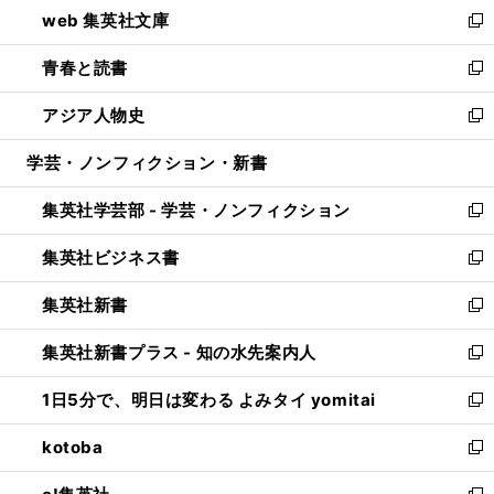
し
web 集英社文庫
ド
ィ
い
新
ウ
ン
ウ
し
青春と読書
で
ド
ィ
い
新
開
ウ
ン
ウ
し
アジア人物史
く
で
ド
ィ
い
新
開
ウ
ン
ウ
し
学芸・ノンフィクション・新書
く
で
ド
ィ
い
開
ウ
ン
ウ
集英社学芸部 - 学芸・ノンフィクション
く
で
ド
ィ
新
開
ウ
ン
し
集英社ビジネス書
く
で
ド
い
新
開
ウ
ウ
し
集英社新書
く
で
ィ
い
新
開
ン
ウ
し
集英社新書プラス - 知の水先案内人
く
ド
ィ
い
新
ウ
ン
ウ
し
1日5分で、明日は変わる よみタイ yomitai
で
ド
ィ
い
新
開
ウ
ン
ウ
し
kotoba
く
で
ド
ィ
い
新
開
ウ
ン
ウ
し
く