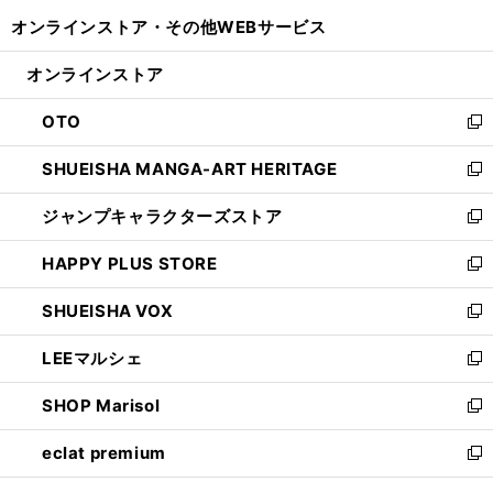
開
ウ
ウ
し
オンラインストア・
その他WEBサービス
く
で
ィ
い
開
ン
ウ
オンラインストア
く
ド
ィ
ウ
ン
OTO
で
ド
新
開
ウ
し
SHUEISHA MANGA-ART HERITAGE
く
で
い
新
開
ウ
し
ジャンプキャラクターズストア
く
ィ
い
新
ン
ウ
し
HAPPY PLUS STORE
ド
ィ
い
新
ウ
ン
ウ
し
SHUEISHA VOX
で
ド
ィ
い
新
開
ウ
ン
ウ
し
LEEマルシェ
く
で
ド
ィ
い
新
開
ウ
ン
ウ
し
SHOP Marisol
く
で
ド
ィ
い
新
開
ウ
ン
ウ
し
eclat premium
く
で
ド
ィ
い
新
開
ウ
ン
ウ
し