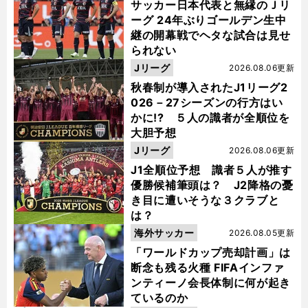
サッカー日本代表と無縁のＪリ
ーグ 24年ぶりゴールデン生中
継の開幕戦でヘタな試合は見せ
られない
Jリーグ
2026.08.06更新
秋春制が導入されたJ1リーグ2
026－27シーズンの行方はい
かに!? ５人の識者が全順位を
大胆予想
Jリーグ
2026.08.06更新
J1全順位予想 識者５人が推す
優勝候補筆頭は？ J2降格の憂
き目に遭いそうな３クラブと
は？
海外サッカー
2026.08.05更新
「ワールドカップ売却計画」は
断念も残る火種 FIFAインファ
ンティーノ会長体制に何が起き
ているのか