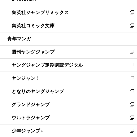
い
新
開
ウ
ン
ウ
し
集英社ジャンプリミックス
く
で
ド
ィ
い
新
開
ウ
ン
ウ
し
集英社コミック文庫
く
で
ド
ィ
い
新
開
ウ
ン
ウ
し
青年マンガ
く
で
ド
ィ
い
開
ウ
ン
ウ
週刊ヤングジャンプ
く
で
ド
ィ
新
開
ウ
ン
し
ヤングジャンプ定期購読デジタル
く
で
ド
い
新
開
ウ
ウ
し
ヤンジャン！
く
で
ィ
い
新
開
ン
ウ
し
となりのヤングジャンプ
く
ド
ィ
い
新
ウ
ン
ウ
し
グランドジャンプ
で
ド
ィ
い
新
開
ウ
ン
ウ
し
ウルトラジャンプ
く
で
ド
ィ
い
新
開
ウ
ン
ウ
し
少年ジャンプ+
く
で
ド
ィ
い
新