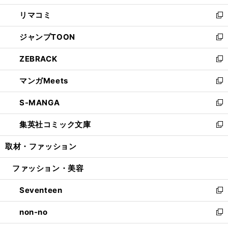
ウ
ン
ウ
し
リマコミ
で
ド
ィ
い
新
開
ウ
ン
ウ
し
ジャンプTOON
く
で
ド
ィ
い
新
開
ウ
ン
ウ
し
ZEBRACK
く
で
ド
ィ
い
新
開
ウ
ン
ウ
し
マンガMeets
く
で
ド
ィ
い
新
開
ウ
ン
ウ
し
S-MANGA
く
で
ド
ィ
い
新
開
ウ
ン
ウ
し
集英社コミック文庫
く
で
ド
ィ
い
新
開
ウ
ン
ウ
し
取材・ファッション
く
で
ド
ィ
い
開
ウ
ン
ウ
ファッション・美容
く
で
ド
ィ
開
ウ
ン
Seventeen
く
で
ド
新
開
ウ
し
non-no
く
で
い
新
開
ウ
し