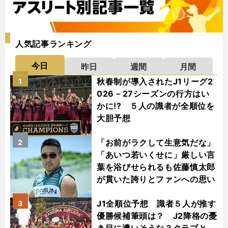
人気記事ランキング
今日
昨日
週間
月間
秋春制が導入されたJ1リーグ2
1
026－27シーズンの行方はい
かに!? ５人の識者が全順位を
大胆予想
「お前がラクして生意気だな」
2
「あいつ若いくせに」厳しい言
葉を浴びせられるも佐藤慎太郎
が貫いた誇りとファンへの思い
J1全順位予想 識者５人が推す
3
優勝候補筆頭は？ J2降格の憂