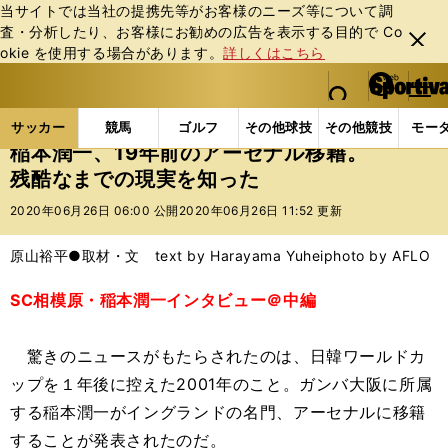
当サイトでは当社の提携先等がお客様のニーズ等について調
査・分析したり、お客様にお勧めの広告を表⽰する⽬的で Co
閉じ
okie を使⽤する場合があります。
詳しくはこちら
る
マイペ
web Sportiva (webスポルティーバ)
検索
メニュ
we
ー
サッカーの記事一覧
Jリーグ他
Jリーグ
稲本潤
b
ジ
サッカー
競馬
ゴルフ
その他球技
その他競技
モー
ス
稲本潤一、19年前のアーセナル移籍。
ポ
残酷なまでの現実を知った
ル
テ
2020年06月26日 06:00 公開
2020年06月26日 11:52 更新
ィ
ー
原山裕平●取材・文 text by Harayama Yuhei
photo by AFLO
バ
SC相模原・稲本潤一インタビュー＠中編
驚きのニュースがもたらされたのは、日韓ワールドカ
ップを１年後に控えた2001年のこと。ガンバ大阪に所属
する稲本潤一がイングランドの名門、アーセナルに移籍
することが発表されたのだ。