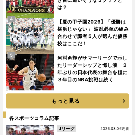
き目に遭いそうな３クラブと
は？
4
【夏の甲子園2026】「優勝は
横浜じゃない」 波乱必至の組み
合わせで識者５人が選んだ優勝
校はここだ！
5
河村勇輝がサマーリーグで示し
たリーダーシップと悔し涙 ２
年ぶりの日本代表の舞台を糧に
３年目のNBA挑戦は続く
もっと見る
各スポーツコラム記事
Jリーグ
2026.08.06更新