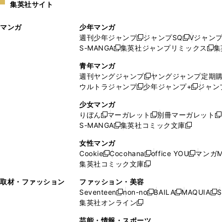
集英社サイト
ウ
い
ィ
ウ
マンガ
少年マンガ
ン
ィ
週刊少年ジャンプ
ジャンプSQ
Vジャン
ド
ン
新
新
S-MANGA
集英社ジャンプリミックス
集
ウ
ド
新
し
し
新
で
ウ
し
い
い
し
青年マンガ
開
で
い
ウ
ウ
い
週刊ヤングジャンプ
ヤングジャンプ定期
新
く
開
ウ
ィ
ィ
ウ
ウルトラジャンプ
少年ジャンプ+
ジャン
新
し
新
く
ィ
ン
ン
ィ
し
い
し
ン
ド
ド
ン
少女マンガ
い
ウ
い
ド
ウ
ウ
ド
りぼん
マーガレット
別冊マーガレット
新
新
新
ウ
ィ
ウ
ウ
で
で
ウ
S-MANGA
集英社コミック文庫
し
新
し
新
ィ
ン
ィ
で
開
開
で
い
し
い
し
ン
ド
ン
女性マンガ
開
く
く
開
ウ
い
ウ
い
ド
ウ
ド
Cookie
Cocohana
office YOU
マンガM
く
く
新
新
新
ィ
ウ
ィ
ウ
ウ
で
ウ
集英社コミック文庫
し
新
し
し
ン
ィ
ン
ィ
で
開
で
い
し
い
い
ド
ン
ド
ン
取材・ファッション
ファッション・美容
開
く
開
ウ
い
ウ
ウ
ウ
ド
ウ
ド
Seventeen
non-no
BAILA
MAQUIA
S
く
く
新
新
新
新
ィ
ウ
ィ
ィ
で
ウ
で
ウ
集英社オンライン
し
新
し
し
し
ン
ィ
ン
ン
開
で
開
で
い
し
い
い
い
ド
ン
ド
ド
芸能・情報・スポーツ
く
開
く
開