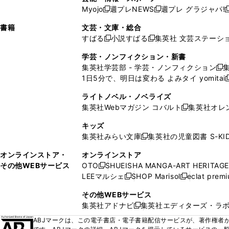
ウ
い
ウ
ウ
ウ
ウ
ド
ウ
ウ
Myojo
週プレNEWS
週プレ グラジャパ!
く
く
新
新
新
ィ
ウ
ィ
ィ
ィ
で
ウ
で
で
し
し
ン
ィ
ン
ン
ン
書籍
文芸・文庫・総合
開
で
開
開
い
い
ド
ン
ド
ド
ド
すばる
小説すばる
集英社 文芸ステーシ
く
開
く
く
新
新
ウ
ウ
ウ
ド
ウ
ウ
ウ
く
し
し
ィ
ィ
学芸・ノンフィクション・新書
で
ウ
で
で
で
い
い
ン
ン
集英社学芸部 - 学芸・ノンフィクション
開
で
開
開
開
新
ウ
ウ
ド
ド
1日5分で、明日は変わる よみタイ yomitai
く
開
く
く
く
し
新
ィ
ィ
ウ
ウ
く
い
ン
ン
ライトノベル・ノベライズ
で
で
ウ
ド
ド
集英社Webマガジン コバルト
集英社オレ
開
開
新
ィ
ウ
ウ
く
く
し
ン
キッズ
で
で
い
ド
集英社みらい文庫
集英社の児童図書 S-KID
開
開
新
ウ
ウ
く
く
し
ィ
オンラインストア・
オンラインストア
で
い
ン
その他WEBサービス
OTO
SHUEISHA MANGA-ART HERITAGE
開
新
ウ
ド
LEEマルシェ
SHOP Marisol
eclat prem
く
し
新
新
ィ
ウ
い
し
し
ン
その他WEBサービス
で
ウ
い
い
ド
集英社アドナビ
集英社エディターズ・ラ
開
新
ィ
ウ
ウ
ウ
く
し
ABJマークは、この電子書店・電子書籍配信サービスが、著作権者か
ン
ィ
ィ
で
い