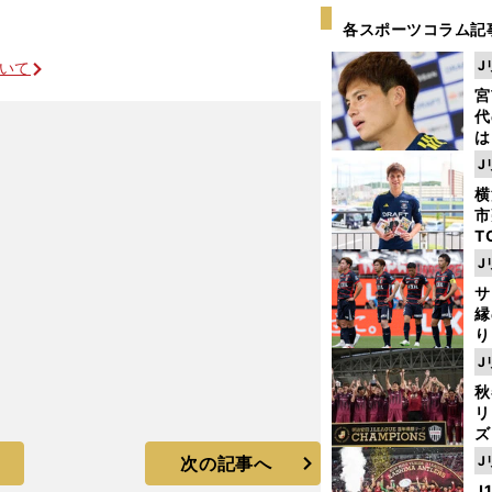
各スポーツコラム記
J
ついて
宮
代
は
が
J
日
横
た
市
T
K
J
級
サ
ャ
縁
り
開
J
見
秋
リ
ズ
次の記事へ
J
を
J