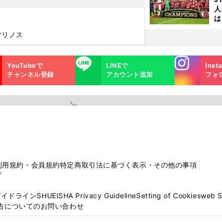
人
は
に
マリノス
と
Instagra
LINE
YouTubeで
LINEで
Inst
m
チャンネル登録
アカウント追加
フォ
利用規約・会員規約
特定商取引法に基づく表示・その他の事項
プ
ガイドライン
SHUEISHA Privacy Guideline
Setting of Cookies
web 
告についてのお問い合わせ