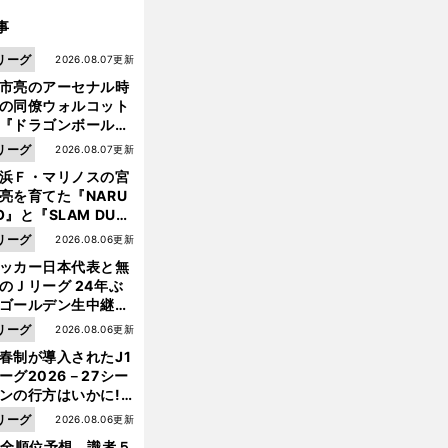
事
リーグ
2026.08.07更新
市亮のアーセナル時
の同僚ウォルコット
『ドラゴンボール』
大好き ポドルスキは
リーグ
2026.08.07更新
向小次郎に憧れてい
浜Ｆ・マリノスの宮
亮を育てた『NARU
O』と『SLAM DUN
』 中京大中京の同
リーグ
2026.08.06更新
生・木原龍一は"ジ
ッカー日本代表と無
ンプ係"だった
前
のＪリーグ 24年ぶ
へ
ゴールデン生中継の
幕戦でヘタな試合は
リーグ
2026.08.06更新
せられない
春制が導入されたJ1
ーグ2026－27シー
ンの行方はいかに!?
５人の識者が全順位
リーグ
2026.08.06更新
大胆予想
1全順位予想 識者５