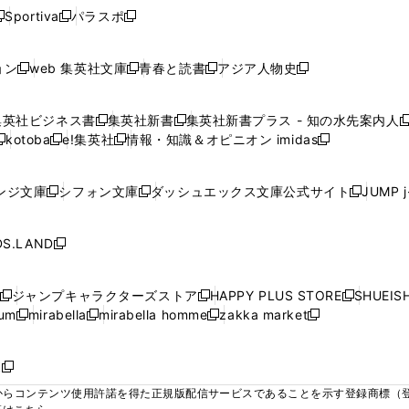
ウ
ウ
ウ
ウ
ウ
ウ
ウ
ウ
ウ
Sportiva
パラスポ
新
新
ィ
ィ
ィ
ィ
ィ
で
で
で
で
し
し
し
ン
ン
ン
ン
ン
開
開
開
開
い
い
い
ド
ド
ド
ド
ド
ョン
web 集英社文庫
青春と読書
アジア人物史
く
く
く
く
新
新
新
新
ウ
ウ
ウ
ウ
ウ
ウ
ウ
ウ
し
し
し
し
ィ
ィ
ィ
で
で
で
で
で
い
い
い
い
ン
ン
ン
集英社ビジネス書
集英社新書
集英社新書プラス - 知の水先案内人
開
開
開
開
開
新
新
新
ウ
ウ
ウ
ウ
ド
ド
ド
kotoba
e!集英社
情報・知識＆オピニオン imidas
く
く
く
く
く
新
し
新
し
新
ィ
ィ
ィ
ィ
ウ
ウ
ウ
し
し
い
し
い
し
ン
ン
ン
ン
で
で
で
い
い
ウ
い
ウ
い
ド
ド
ド
ド
ンジ文庫
シフォン文庫
ダッシュエックス文庫公式サイト
JUMP 
開
開
開
新
新
新
ウ
ウ
ィ
ウ
ィ
ウ
ウ
ウ
ウ
ウ
く
く
く
し
し
し
ィ
ィ
ン
ィ
ン
ィ
で
で
で
で
い
い
い
ン
ン
ド
ン
ド
ン
S.LAND
開
開
開
開
新
ウ
ウ
ウ
ド
ド
ウ
ド
ウ
ド
く
く
く
く
し
ィ
ィ
ィ
ウ
ウ
で
ウ
で
ウ
い
ン
ン
ン
ジャンプキャラクターズストア
HAPPY PLUS STORE
SHUEIS
で
で
開
で
開
で
新
新
新
ウ
ド
ド
ド
ium
mirabella
mirabella homme
zakka market
開
開
く
開
く
開
し
新
新
新
し
新
し
ィ
ウ
ウ
ウ
く
く
く
く
い
し
し
い
し
し
い
ン
で
で
で
ウ
い
い
ウ
い
い
ウ
ド
ボ
開
開
開
新
ィ
ウ
ウ
ィ
ウ
ウ
ィ
ウ
く
く
く
し
らコンテンツ使用許諾を得た正規版配信サービスであることを示す登録商標（登録番
ン
ィ
ィ
ン
ィ
ィ
ン
で
い