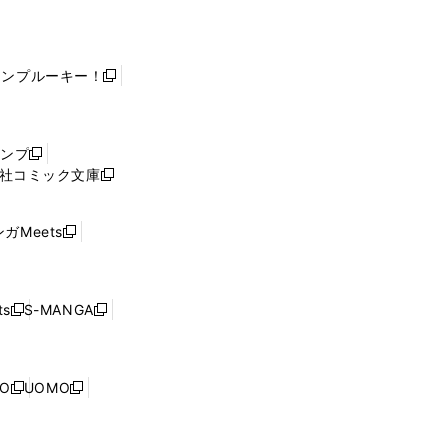
ャンプルーキー！
新
し
い
ウ
ャンプ
新
ィ
社コミック文庫
し
新
ン
い
し
ド
ウ
い
ウ
ガMeets
新
ィ
ウ
で
し
ン
ィ
開
い
ド
ン
く
ウ
ウ
ド
s
S-MANGA
新
新
ィ
で
ウ
し
し
ン
開
で
い
い
ド
く
開
ウ
ウ
ウ
NO
UOMO
く
新
新
ィ
ィ
で
し
し
ン
ン
開
い
い
ド
ド
く