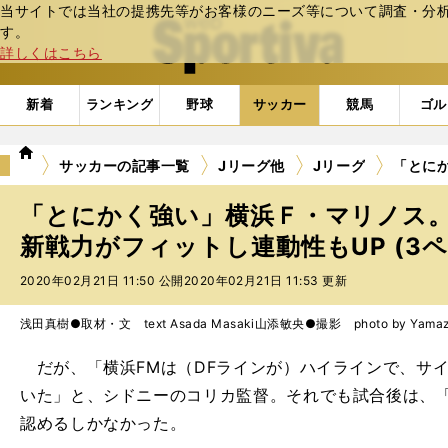
当サイトでは当社の提携先等がお客様のニーズ等について調査・分析し
web Sportiva (webスポルティーバ)
す。
詳しくはこちら
新着
ランキング
野球
サッカー
競馬
ゴル
we
サッカーの記事一覧
Jリーグ他
Jリーグ
「とに
b
ス
「とにかく強い」横浜Ｆ・マリノス
ポ
ル
新戦力がフィットし連動性もUP (3ペ
テ
2020年02月21日 11:50 公開
2020年02月21日 11:53 更新
ィ
ー
バ
浅田真樹●取材・文 text Asada Masaki
山添敏央●撮影 photo by Yamazo
だが、「横浜FMは（DFラインが）ハイラインで、サ
いた」と、シドニーのコリカ監督。それでも試合後は、
認めるしかなかった。