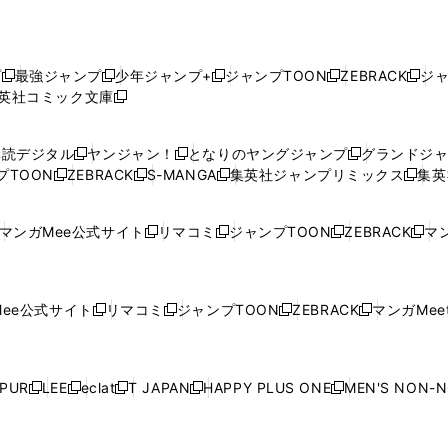
プ
最強ジャンプ
少年ジャンプ+
ジャンプTOON
ZEBRACK
ジ
新
新
新
新
新
英社コミック文庫
し
新
し
し
し
し
い
い
し
い
い
い
ウ
ウ
い
ウ
ウ
ウ
購読デジタル
ヤンジャン！
となりのヤングジャンプ
グランドジ
新
新
新
ィ
ィ
ウ
ィ
ィ
ィ
プTOON
ZEBRACK
S-MANGA
集英社ジャンプリミックス
集英
新
し
新
し
新
し
新
ン
ン
ィ
ン
ン
ン
し
い
し
い
し
い
し
ド
ド
ン
ド
ド
ド
い
ウ
い
ウ
い
ウ
い
ウ
ウ
ド
ウ
ウ
ウ
マンガMee公式サイト
リマコミ
ジャンプTOON
ZEBRACK
マン
新
新
新
新
ウ
ィ
ウ
ィ
ウ
ィ
ウ
で
で
ウ
で
で
で
し
し
し
し
し
ィ
ン
ィ
ン
ィ
ン
ィ
開
開
で
開
開
開
い
い
い
い
い
ン
ド
ン
ド
ン
ド
ン
く
く
開
く
く
く
ウ
ウ
ウ
ウ
ウ
ド
ウ
ド
ウ
ド
ウ
ド
ee公式サイト
リマコミ
ジャンプTOON
ZEBRACK
マンガMeet
く
新
新
新
新
ィ
ィ
ィ
ィ
ィ
ウ
で
ウ
で
ウ
で
ウ
し
し
し
し
ン
ン
ン
ン
ン
で
開
で
開
で
開
で
い
い
い
い
ド
ド
ド
ド
ド
開
く
開
く
開
く
開
ウ
ウ
ウ
ウ
ウ
ウ
ウ
ウ
ウ
PUR
LEE
eclat
T JAPAN
HAPPY PLUS ONE
MEN'S NON-
く
く
く
く
新
新
新
新
新
ィ
ィ
ィ
ィ
で
で
で
で
で
し
し
し
し
し
ン
ン
ン
ン
開
開
開
開
開
い
い
い
い
い
ド
ド
ド
ド
く
く
く
く
く