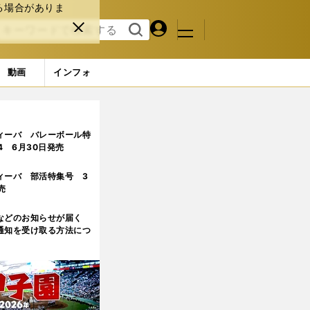
る場合がありま
マイペ
閉じ
検索
メニュ
ー
る
す
ジ
る
動画
インフォ
ページ目
ィーバ バレーボール特
.4 6月30日発売
ィーバ 部活特集号 3
売
などのお知らせが届く
通知を受け取る方法につ