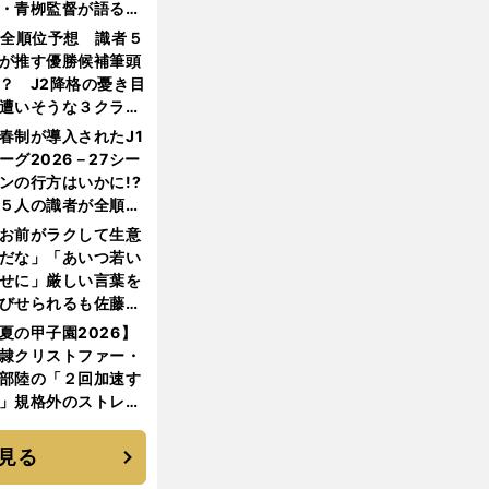
・青栁監督が語る
機動破壊」はこうし
1全順位予想 識者５
生まれた
が推す優勝候補筆頭
？ J2降格の憂き目
遭いそうな３クラブ
は？
春制が導入されたJ1
ーグ2026－27シー
ンの行方はいかに!?
５人の識者が全順位
大胆予想
お前がラクして生意
だな」「あいつ若い
せに」厳しい言葉を
びせられるも佐藤慎
郎が貫いた誇りとフ
夏の甲子園2026】
ンへの思い
隷クリストファー・
部陸の「２回加速す
」規格外のストレー
 それでもプロではな
大学進学を選ぶ理由
見る