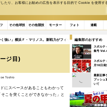
たり、お客様にお勧めの広告を表⽰する⽬的で Cookie を使⽤す
フ
その他球技
その他競技
モーター
フォト
連載
かく強い」横浜Ｆ・マリノス。新戦力がフィットし連動性もUP
編集部のおすすめ
3
スポルテ
。
集号 Vol
ージ目)
スポルテ
月16日発
最新記事
e Toshio
プッシュ
いて
イドにスペースがあることもわかって
「そこを突くことができなかった」と