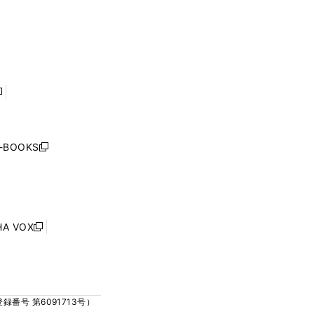
ウ
ウ
ウ
ウ
ィ
ィ
で
で
ン
ン
開
開
ド
ド
く
く
ウ
ウ
で
で
開
開
く
く
し
い
ウ
j-BOOKS
新
ィ
し
ン
い
ド
ウ
ウ
ィ
で
ン
HA VOX
開
新
ド
く
し
ウ
い
で
ウ
開
ィ
く
号 第6091713号）
ン