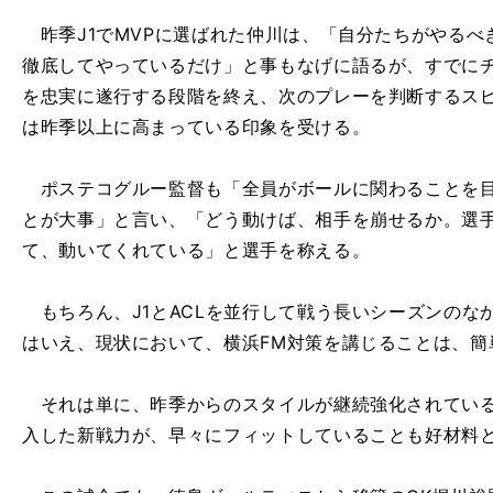
昨季J1でMVPに選ばれた仲川は、「自分たちがやるべ
徹底してやっているだけ」と事もなげに語るが、すでに
を忠実に遂行する段階を終え、次のプレーを判断するス
は昨季以上に高まっている印象を受ける。
ポステコグルー監督も「全員がボールに関わることを目
とが大事」と言い、「どう動けば、相手を崩せるか。選
て、動いてくれている」と選手を称える。
もちろん、J1とACLを並行して戦う長いシーズンのな
はいえ、現状において、横浜FM対策を講じることは、簡
それは単に、昨季からのスタイルが継続強化されている
入した新戦力が、早々にフィットしていることも好材料