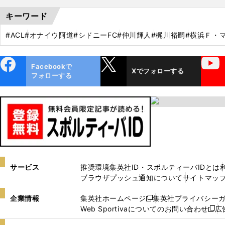
キーワード
#ACL
#オナイウ阿道
#シドニーFC
#仲川輝人
#梶川裕嗣
#横浜Ｆ・
ebo
X
YouTube
Facebookで
Xでフォローする
ok
フォローする
サービス
推奨環境
集英社ID・スポルティーバIDとは
ブラウザプッシュ通知について
サイトマッ
企業情報
集英社ホームページ
集英社プライバシー
新
Web Sportivaについてのお問い合わせ
広
し
新
い
し