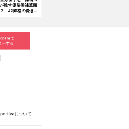
が推す優勝候補筆頭
？ J2降格の憂き目
遭いそうな３クラブ
は？
agramで
ローする
Sportivaについて