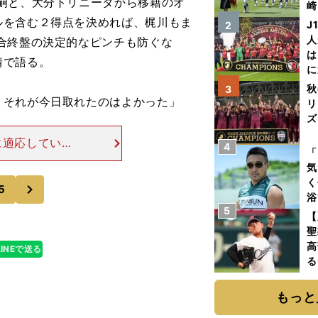
嗣と、大分トリニータから移籍のオ
崎
「
ルを含む２得点を決めれば、梶川もま
J
2
て
人
合終盤の決定的なピンチも防ぐな
は
情で語る。
に
と
秋
3
。それが今日取れたのはよかった」
リ
ズ
に適応している
4
を
「
る。 前線のオ
気
ンでボールを持
く
次
5
浴
5
太
【
ァ
聖
高
LINEで送る
る
ト
く
もっと