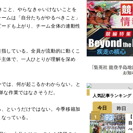
きこと、やらなきゃいけないことを
チームは「自分たちがやるべきこと」
ピードも上がり、チーム全体の連動性
指している。全員が流動的に動くこ
手主体で、一人ひとりが理解を深め
かでは、何が起こるかわからない。と
単な作業ではなさそうだ。
人気記事ランキング
今日
昨日
、というだけではない。今季移籍加
【
となっている。
1
目
べ