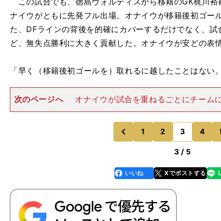
この試合でも、徳島ヴォルティスから移籍のGK梶川裕
ナイウがともに先発フル出場。オナイウが移籍後初ゴー
た、DFラインの背後を的確にカバーするだけでなく、試
ど、無失点勝利に大きく貢献した。オナイウが安どの表
「早く（移籍後初ゴールを）取れるに越したことはない
次のページへ
オナイウが試合を重ねるごとにチーム
ことを強く印象づけたのは、チーム２点目のシーンであ
ナイウは少し引いた位置にポジションを移し、最終ライ
ったDFチアゴ・マルチン
1
2
3
4
のページへ
のページへ
前
3 / 5
いいね
Xでポストする
line
faceboo
x
k