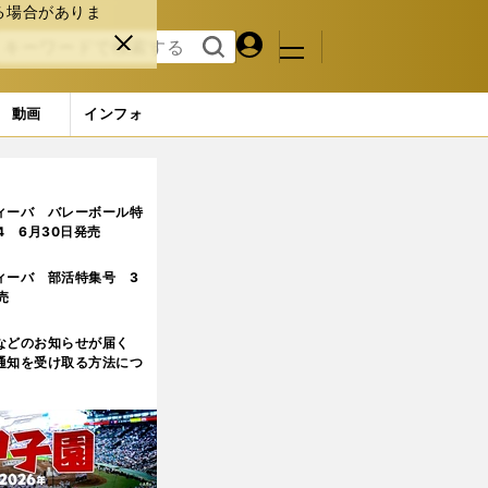
る場合がありま
マイペ
閉じ
検索
メニュ
ー
る
す
ジ
る
動画
インフォ
ィーバ バレーボール特
.4 6月30日発売
ィーバ 部活特集号 3
売
などのお知らせが届く
通知を受け取る方法につ