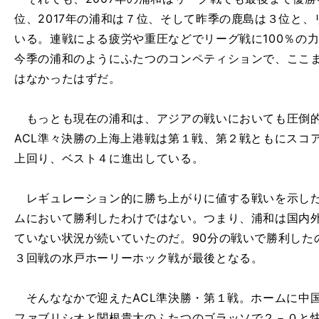
位、2017年の浦和は７位、そして昨季の鹿島は３位と
いる。連戦による疲労や重圧などでリーグ戦に100％の
今季の浦和のようにふたつのコンペティションで、ここ
はなかったはずだ。
もっとも現在の浦和は、アジアの戦いにおいても圧倒的
ACL準々決勝の上海上港戦は第１戦、第２戦ともにスコ
上回り、ベスト４に進出している。
レギュレーション的に勝ち上がりに値する戦いを示した
ムにおいて勝利したわけではない。つまり、浦和は国内
ていない状況が続いていたのだ。90分の戦いで勝利した
３回戦の水戸ホーリーホック戦が最後となる。
そんななかで迎えたACL準決勝・第１戦。ホームに中
ファブリシオと関根貴大のふたつのゴラッソで２－０と