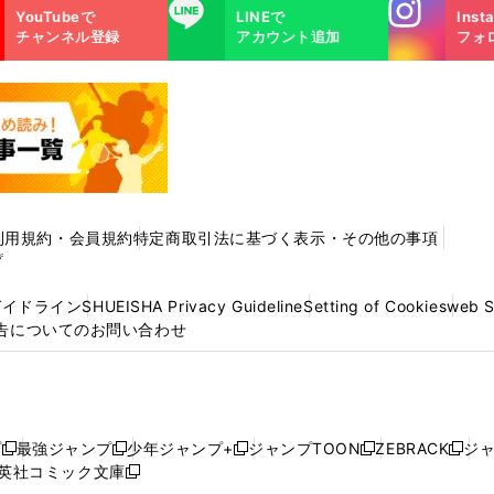
Instagra
LINE
YouTubeで
LINEで
Inst
m
チャンネル登録
アカウント追加
フォ
利用規約・会員規約
特定商取引法に基づく表示・その他の事項
プ
ガイドライン
SHUEISHA Privacy Guideline
Setting of Cookies
web 
告についてのお問い合わせ
プ
最強ジャンプ
少年ジャンプ+
ジャンプTOON
ZEBRACK
ジ
新
新
新
新
新
英社コミック文庫
し
新
し
し
し
し