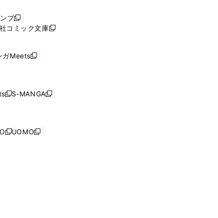
い
ウ
ャンプ
新
ィ
社コミック文庫
し
新
ン
い
し
ド
ウ
い
ウ
ガMeets
新
ィ
ウ
で
し
ン
ィ
開
い
ド
ン
く
ウ
ウ
ド
s
S-MANGA
新
新
ィ
で
ウ
し
し
ン
開
で
い
い
ド
く
開
ウ
ウ
ウ
NO
UOMO
く
新
新
ィ
ィ
で
し
し
ン
ン
開
い
い
ド
ド
く
ウ
ウ
ウ
ウ
ィ
ィ
で
で
ン
ン
開
開
ド
ド
く
く
ウ
ウ
で
で