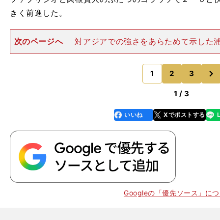
きく前進した。
次のページへ
対アジアでの強さをあらためて示した
いを国内の戦いにも持ち込めるのか――。その勝利から４
日、同じ埼玉スタジアムでJ1リーグ第28節・清水エス
次
臨んだ。 しかし国
1
2
3
のページへ
1 / 3
。
粘
いいね
Xでポストする
line
faceboo
x
FC
J2
J1
k
Googleの「優先ソース」に