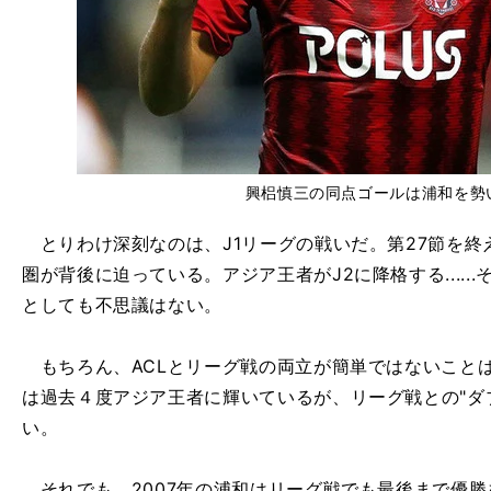
興梠慎三の同点ゴールは浦和を勢
とりわけ深刻なのは、J1リーグの戦いだ。第27節を終
圏が背後に迫っている。アジア王者がJ2に降格する....
としても不思議はない。
もちろん、ACLとリーグ戦の両立が簡単ではないこと
は過去４度アジア王者に輝いているが、リーグ戦との"ダ
い。
それでも、2007年の浦和はリーグ戦でも最後まで優勝