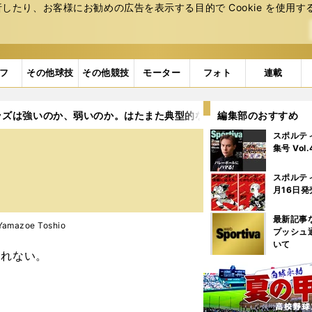
たり、お客様にお勧めの広告を表⽰する⽬的で Cookie を使⽤す
フ
その他球技
その他競技
モーター
フォト
連載
ッズは強いのか、弱いのか。はたまた典型的な「外弁慶」なのか
編集部のおすすめ
スポルテ
集号 Vol
スポルテ
月16日発
最新記事
mazoe Toshio
プッシュ
いて
しれない。