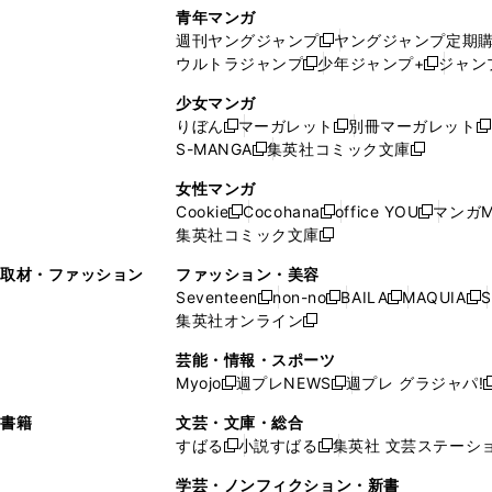
で
ウ
し
い
い
し
青年マンガ
開
で
い
ウ
ウ
い
週刊ヤングジャンプ
ヤングジャンプ定期
新
く
開
ウ
ィ
ィ
ウ
ウルトラジャンプ
少年ジャンプ+
ジャン
新
し
新
く
ィ
ン
ン
ィ
し
い
し
ン
ド
ド
ン
少女マンガ
い
ウ
い
ド
ウ
ウ
ド
りぼん
マーガレット
別冊マーガレット
新
新
新
ウ
ィ
ウ
ウ
で
で
ウ
S-MANGA
集英社コミック文庫
し
新
し
新
ィ
ン
ィ
で
開
開
で
い
し
い
し
ン
ド
ン
女性マンガ
開
く
く
開
ウ
い
ウ
い
ド
ウ
ド
Cookie
Cocohana
office YOU
マンガM
く
く
新
新
新
ィ
ウ
ィ
ウ
ウ
で
ウ
集英社コミック文庫
し
新
し
し
ン
ィ
ン
ィ
で
開
で
い
し
い
い
ド
ン
ド
ン
取材・ファッション
ファッション・美容
開
く
開
ウ
い
ウ
ウ
ウ
ド
ウ
ド
Seventeen
non-no
BAILA
MAQUIA
S
く
く
新
新
新
新
ィ
ウ
ィ
ィ
で
ウ
で
ウ
集英社オンライン
し
新
し
し
し
ン
ィ
ン
ン
開
で
開
で
い
し
い
い
い
ド
ン
ド
ド
芸能・情報・スポーツ
く
開
く
開
ウ
い
ウ
ウ
ウ
ウ
ド
ウ
ウ
Myojo
週プレNEWS
週プレ グラジャパ!
く
く
新
新
新
ィ
ウ
ィ
ィ
ィ
で
ウ
で
で
し
し
ン
ィ
ン
ン
ン
書籍
文芸・文庫・総合
開
で
開
開
い
い
ド
ン
ド
ド
ド
すばる
小説すばる
集英社 文芸ステーシ
く
開
く
く
新
新
ウ
ウ
ウ
ド
ウ
ウ
ウ
く
し
し
ィ
ィ
学芸・ノンフィクション・新書
で
ウ
で
で
で