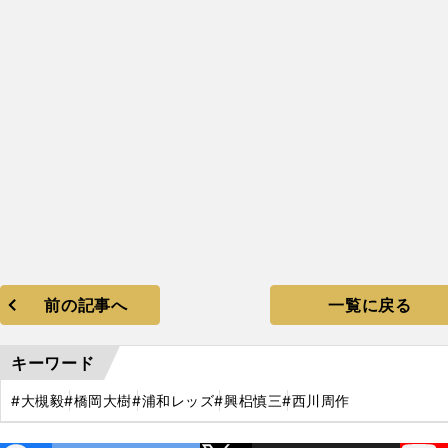
前の記事へ
一覧に戻る
キーワード
#大槻毅
#橋岡大樹
#浦和レッズ
#興梠慎三
#西川周作