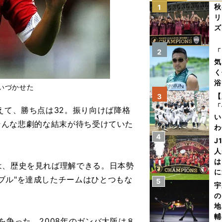
秋
1
リ
ズ
を
「
2
気
く
浴
いづかせた
太
【
3
ァ
「
えて、勝ち点は32。振り向けば降格
い
..そんな悲劇的な結末が待ち受けていた
わ
4
だ
J
人
は
は、歴史を見れば理解できる。日本勢
に
ブル"を達成したチームはひとつもな
5
と
宇
の
地
輔
を争った。2008年のガンバ大阪は８