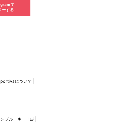
agramで
ローする
Sportivaについて
ャンプルーキー！
新
し