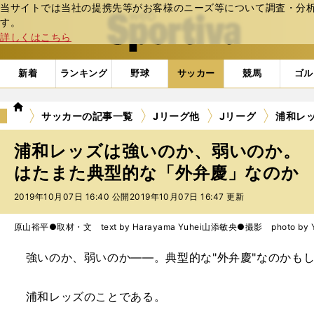
当サイトでは当社の提携先等がお客様のニーズ等について調査・分析し
web Sportiva (webスポルティーバ)
す。
詳しくはこちら
新着
ランキング
野球
サッカー
競馬
ゴル
we
サッカーの記事一覧
Jリーグ他
Jリーグ
浦和レ
b
ス
浦和レッズは強いのか、弱いのか。
ポ
ル
はたまた典型的な「外弁慶」なのか
テ
2019年10月07日 16:40 公開
2019年10月07日 16:47 更新
ィ
ー
バ
原山裕平●取材・文 text by Harayama Yuhei
山添敏央●撮影 photo by Ya
強いのか、弱いのか――。典型的な"外弁慶"なのかも
浦和レッズのことである。