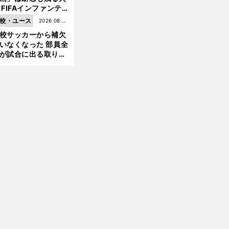
 FIFAインファンテ
ーノ会長体制に何が
校・ユース
2026.08.05
きているのか
校サッカーから補欠
更新
いなくなった 部員全
が試合に出る取り組
が進んでいる
前
へ