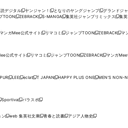
い
い
し
い
い
い
ウ
ウ
い
ウ
ウ
ウ
購読デジタル
ヤンジャン！
となりのヤングジャンプ
グランドジ
新
新
新
ィ
ィ
ウ
ィ
ィ
ィ
プTOON
ZEBRACK
S-MANGA
集英社ジャンプリミックス
集英
新
し
新
し
新
し
新
ン
ン
ィ
ン
ン
ン
し
い
し
い
し
い
し
ド
ド
ン
ド
ド
ド
い
ウ
い
ウ
い
ウ
い
ウ
ウ
ド
ウ
ウ
ウ
マンガMee公式サイト
リマコミ
ジャンプTOON
ZEBRACK
マン
新
新
新
新
ウ
ィ
ウ
ィ
ウ
ィ
ウ
で
で
ウ
で
で
で
し
し
し
し
し
ィ
ン
ィ
ン
ィ
ン
ィ
開
開
で
開
開
開
い
い
い
い
い
ン
ド
ン
ド
ン
ド
ン
く
く
開
く
く
く
ウ
ウ
ウ
ウ
ウ
ド
ウ
ド
ウ
ド
ウ
ド
ee公式サイト
リマコミ
ジャンプTOON
ZEBRACK
マンガMeet
く
新
新
新
新
ィ
ィ
ィ
ィ
ィ
ウ
で
ウ
で
ウ
で
ウ
し
し
し
し
ン
ン
ン
ン
ン
で
開
で
開
で
開
で
い
い
い
い
ド
ド
ド
ド
ド
開
く
開
く
開
く
開
ウ
ウ
ウ
ウ
ウ
ウ
ウ
ウ
ウ
PUR
LEE
eclat
T JAPAN
HAPPY PLUS ONE
MEN'S NON-
く
く
く
く
新
新
新
新
新
ィ
ィ
ィ
ィ
で
で
で
で
で
し
し
し
し
し
ン
ン
ン
ン
開
開
開
開
開
い
い
い
い
い
ド
ド
ド
ド
く
く
く
く
く
ウ
ウ
ウ
ウ
ウ
ウ
ウ
ウ
ウ
Sportiva
パラスポ
新
新
ィ
ィ
ィ
ィ
ィ
で
で
で
で
し
し
し
ン
ン
ン
ン
ン
開
開
開
開
い
い
い
ド
ド
ド
ド
ド
ョン
web 集英社文庫
青春と読書
アジア人物史
く
く
く
く
新
新
新
新
ウ
ウ
ウ
ウ
ウ
ウ
ウ
ウ
し
し
し
し
ィ
ィ
ィ
で
で
で
で
で