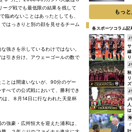
題
、リーグ戦でも最低限の結果を残して
もっと
力で臨めないことはあったとしても、
まではっきりと別の顔を見せるチーム
各スポーツコラム記
J
サ
な強さを示しているわけではない。
縁
アは引き分け。アウェーゴールの数で
り
開
J
見
秋
リ
ことは間違いないが、90分のゲー
ズ
外すべての公式戦において、勝利でき
J
を
のは、８月14日に行なわれた天皇杯
J
人
は
に
海
と
国の強豪・広州恒大を迎えた浦和は、
「
快勝。２年ぶりのファイナル進出に大
計