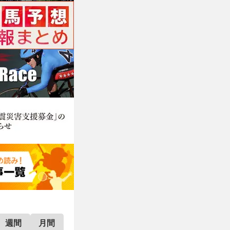
週間
月間