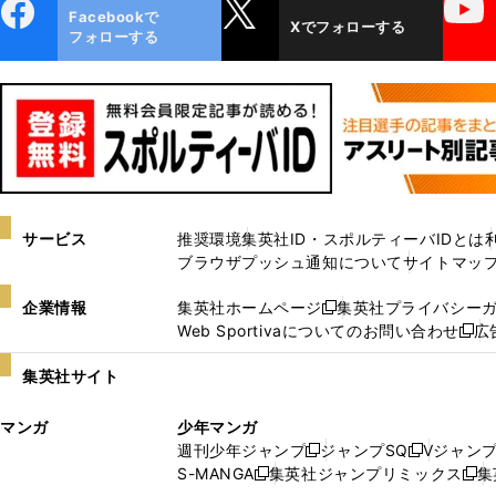
ebo
X
YouTube
Facebookで
Xでフォローする
ok
フォローする
サービス
推奨環境
集英社ID・スポルティーバIDとは
ブラウザプッシュ通知について
サイトマッ
企業情報
集英社ホームページ
集英社プライバシー
新
Web Sportivaについてのお問い合わせ
広
し
新
い
し
集英社サイト
ウ
い
ィ
ウ
マンガ
少年マンガ
ン
ィ
週刊少年ジャンプ
ジャンプSQ
Vジャン
ド
ン
新
新
S-MANGA
集英社ジャンプリミックス
集
ウ
ド
新
し
し
新