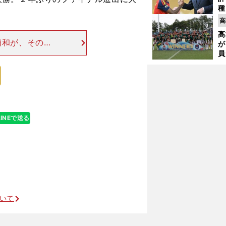
種
ィ
高
起
高
浦和が、その勢
が
日後の10月６
員
み
パルスとの戦いに
」
LINEで送る
ついて