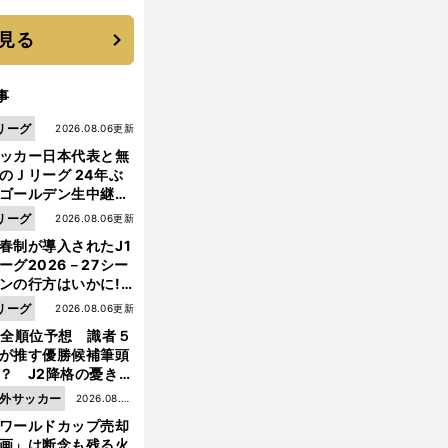
と楽しさ
見る
事
リーグ
2026.08.06更新
ッカー日本代表と無
のＪリーグ 24年ぶ
ゴールデン生中継の
幕戦でヘタな試合は
リーグ
2026.08.06更新
せられない
春制が導入されたJ1
ーグ2026－27シー
ンの行方はいかに!?
５人の識者が全順位
リーグ
2026.08.06更新
大胆予想
1全順位予想 識者５
が推す優勝候補筆頭
？ J2降格の憂き目
遭いそうな３クラブ
外サッカー
2026.08.05
は？
ワールドカップ売却
更新
画」は断念も残る火