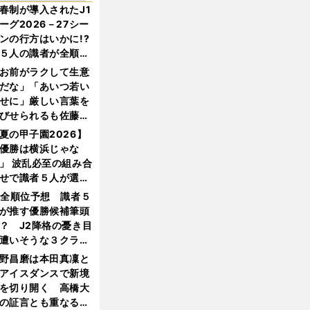
春制が導入されたJ1
ーグ2026－27シー
ンの行方はいかに!?
５人の識者が全順位
大胆予想
お前がラクして生意
だな」「あいつ若い
せに」厳しい言葉を
びせられるも佐藤慎
郎が貫いた誇りとフ
夏の甲子園2026】
ンへの思い
優勝は横浜じゃな
」 波乱必至の組み合
せで識者５人が選ん
優勝校はここだ！
1全順位予想 識者５
が推す優勝候補筆頭
？ J2降格の憂き目
遭いそうな３クラブ
は？
野昌磨は本田真凜と
アイスダンスで新境
を切り開く 高橋大
の証言とも重なる課