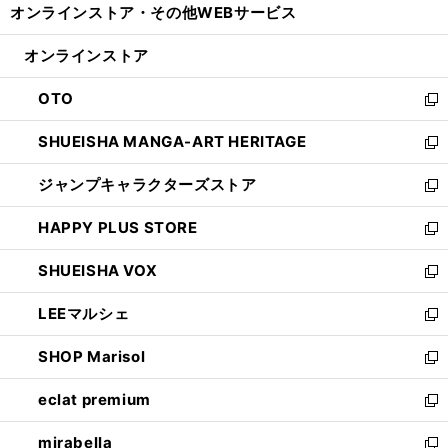
オンラインストア・
その他WEBサービス
く
で
ィ
い
開
ン
ウ
オンラインストア
く
ド
ィ
ウ
ン
OTO
で
ド
新
開
ウ
し
SHUEISHA MANGA-ART HERITAGE
く
で
い
新
開
ウ
し
ジャンプキャラクターズストア
く
ィ
い
新
ン
ウ
し
HAPPY PLUS STORE
ド
ィ
い
新
ウ
ン
ウ
し
SHUEISHA VOX
で
ド
ィ
い
新
開
ウ
ン
ウ
し
LEEマルシェ
く
で
ド
ィ
い
新
開
ウ
ン
ウ
し
SHOP Marisol
く
で
ド
ィ
い
新
開
ウ
ン
ウ
し
eclat premium
く
で
ド
ィ
い
新
開
ウ
ン
ウ
し
mirabella
く
で
ド
ィ
い
新