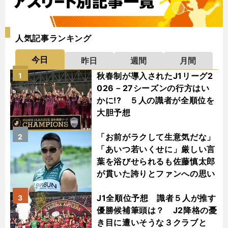
人気記事ランキング
今日
昨日
週間
月間
秋春制が導入されたJ1リーグ2
1
026－27シーズンの行方はい
かに!? ５人の識者が全順位を
大胆予想
「お前がラクして生意気だな」
2
「あいつ若いくせに」厳しい言
葉を浴びせられるも佐藤慎太郎
が貫いた誇りとファンへの思い
J1全順位予想 識者５人が推す
3
優勝候補筆頭は？ J2降格の憂
き目に遭いそうな３クラブと