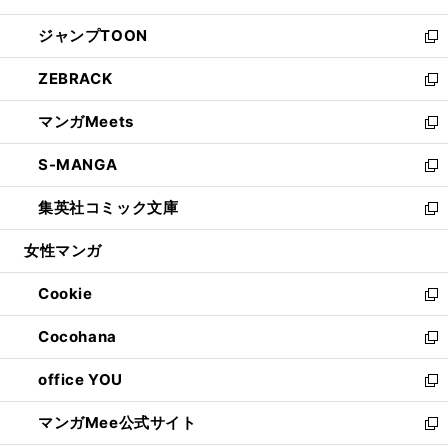
開
ウ
ン
ウ
し
ジャンプTOON
く
で
ド
ィ
い
新
開
ウ
ン
ウ
し
ZEBRACK
く
で
ド
ィ
い
新
開
ウ
ン
ウ
し
マンガMeets
く
で
ド
ィ
い
新
開
ウ
ン
ウ
し
S-MANGA
く
で
ド
ィ
い
新
開
ウ
ン
ウ
し
集英社コミック文庫
く
で
ド
ィ
い
新
開
ウ
ン
ウ
し
女性マンガ
く
で
ド
ィ
い
開
ウ
ン
ウ
Cookie
く
で
ド
ィ
新
開
ウ
ン
し
Cocohana
く
で
ド
い
新
開
ウ
ウ
し
office YOU
く
で
ィ
い
新
開
ン
ウ
し
マンガMee公式サイト
く
ド
ィ
い
新
ウ
ン
ウ