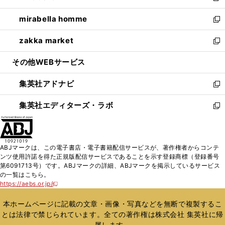
開
ウ
ン
ウ
し
mirabella homme
く
で
ド
ィ
い
新
開
ウ
ン
ウ
し
zakka market
く
で
ド
ィ
い
新
開
ウ
ン
ウ
し
その他WEBサービス
く
で
ド
ィ
い
開
ウ
ン
ウ
集英社アドナビ
く
で
ド
ィ
新
開
ウ
ン
し
集英社エディターズ・ラボ
く
で
ド
い
新
開
ウ
ウ
し
く
で
ィ
い
開
ン
ウ
ABJマークは、この電子書店・電子書籍配信サービスが、著作権者からコンテ
く
ド
ィ
ンツ使用許諾を得た正規版配信サービスであることを示す登録商標（登録番号
ウ
ン
第6091713号）です。ABJマークの詳細、ABJマークを掲示しているサービス
で
ド
の一覧はこちら。
開
ウ
https://aebs.or.jp/
新
く
で
し
い
開
本ホームページに記載の文章・画像・写真などを無断で複製するこ
ウ
く
とは法律で禁じられています。全ての著作権は株式会社 集英社に帰
ィ
属します。