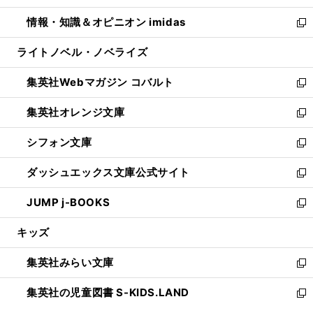
開
ウ
ン
ウ
し
情報・知識＆オピニオン imidas
く
で
ド
ィ
い
新
開
ウ
ン
ウ
し
ライトノベル・ノベライズ
く
で
ド
ィ
い
開
ウ
ン
ウ
集英社Webマガジン コバルト
く
で
ド
ィ
新
開
ウ
ン
し
集英社オレンジ文庫
く
で
ド
い
新
開
ウ
ウ
し
シフォン文庫
く
で
ィ
い
新
開
ン
ウ
し
ダッシュエックス文庫公式サイト
く
ド
ィ
い
新
ウ
ン
ウ
し
JUMP j-BOOKS
で
ド
ィ
い
新
開
ウ
ン
ウ
し
キッズ
く
で
ド
ィ
い
開
ウ
ン
ウ
集英社みらい文庫
く
で
ド
ィ
新
開
ウ
ン
し
集英社の児童図書 S-KIDS.LAND
く
で
ド
い
新
開
ウ
ウ
し