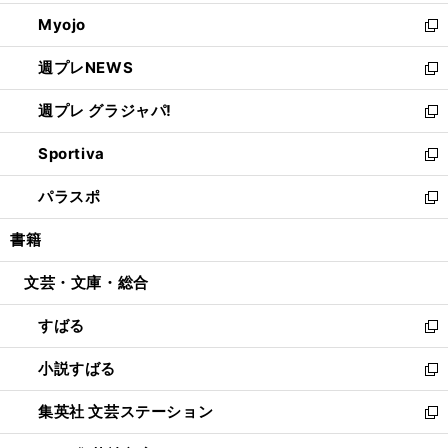
開
ウ
ン
ウ
Myojo
く
で
ド
ィ
新
開
ウ
ン
し
週プレNEWS
く
で
ド
い
新
開
ウ
ウ
し
週プレ グラジャパ!
く
で
ィ
い
新
開
ン
ウ
し
Sportiva
く
ド
ィ
い
新
ウ
ン
ウ
し
パラスポ
で
ド
ィ
い
新
開
ウ
ン
ウ
し
書籍
く
で
ド
ィ
い
開
ウ
ン
ウ
文芸・文庫・総合
く
で
ド
ィ
開
ウ
ン
すばる
く
で
ド
新
開
ウ
し
小説すばる
く
で
い
新
開
ウ
し
集英社 文芸ステーション
く
ィ
い
新
ン
ウ
し