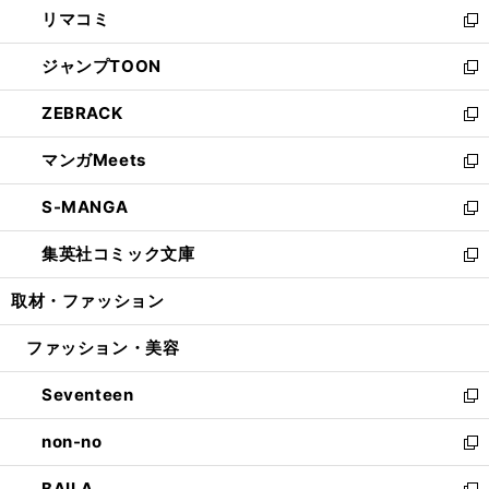
し
リマコミ
で
ド
ィ
い
新
開
ウ
ン
ウ
し
ジャンプTOON
く
で
ド
ィ
い
新
開
ウ
ン
ウ
し
ZEBRACK
く
で
ド
ィ
い
新
開
ウ
ン
ウ
し
マンガMeets
く
で
ド
ィ
い
新
開
ウ
ン
ウ
し
S-MANGA
く
で
ド
ィ
い
新
開
ウ
ン
ウ
し
集英社コミック文庫
く
で
ド
ィ
い
新
開
ウ
ン
ウ
し
取材・ファッション
く
で
ド
ィ
い
開
ウ
ン
ウ
ファッション・美容
く
で
ド
ィ
開
ウ
ン
Seventeen
く
で
ド
新
開
ウ
し
non-no
く
で
い
新
開
ウ
し
BAILA
く