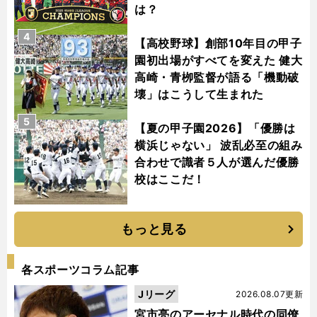
は？
4
【高校野球】創部10年目の甲子
園初出場がすべてを変えた 健大
高崎・青栁監督が語る「機動破
壊」はこうして生まれた
5
【夏の甲子園2026】「優勝は
横浜じゃない」 波乱必至の組み
合わせで識者５人が選んだ優勝
校はここだ！
もっと見る
各スポーツコラム記事
Jリーグ
2026.08.07更新
宮市亮のアーセナル時代の同僚