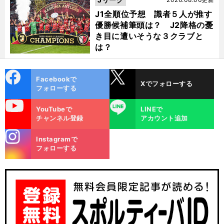
J1全順位予想 識者５人が推す
優勝候補筆頭は？ J2降格の憂
き目に遭いそうな３クラブと
は？
cebo
X
Facebookで
Xでフォローする
ok
フォローする
uTube
LINE
YouTubeで
LINEで
チャンネル登録
アカウント追加
stagra
Instagramで
m
フォローする