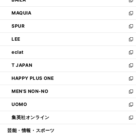
ィ
い
新
ン
ウ
し
MAQUIA
ド
ィ
い
新
ウ
ン
ウ
し
SPUR
で
ド
ィ
い
新
開
ウ
ン
ウ
し
LEE
く
で
ド
ィ
い
新
開
ウ
ン
ウ
し
eclat
く
で
ド
ィ
い
新
開
ウ
ン
ウ
し
T JAPAN
く
で
ド
ィ
い
新
開
ウ
ン
ウ
し
HAPPY PLUS ONE
く
で
ド
ィ
い
新
開
ウ
ン
ウ
し
MEN'S NON-NO
く
で
ド
ィ
い
新
開
ウ
ン
ウ
し
UOMO
く
で
ド
ィ
い
新
開
ウ
ン
ウ
し
集英社オンライン
く
で
ド
ィ
い
新
開
ウ
ン
ウ
し
芸能・情報・スポーツ
く
で
ド
ィ
い