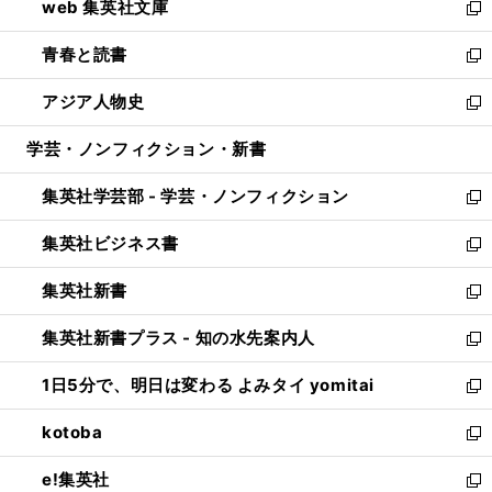
web 集英社文庫
ド
ィ
い
新
ウ
ン
ウ
し
青春と読書
で
ド
ィ
い
新
開
ウ
ン
ウ
し
アジア人物史
く
で
ド
ィ
い
新
開
ウ
ン
ウ
し
学芸・ノンフィクション・新書
く
で
ド
ィ
い
開
ウ
ン
ウ
集英社学芸部 - 学芸・ノンフィクション
く
で
ド
ィ
新
開
ウ
ン
し
集英社ビジネス書
く
で
ド
い
新
開
ウ
ウ
し
集英社新書
く
で
ィ
い
新
開
ン
ウ
し
集英社新書プラス - 知の水先案内人
く
ド
ィ
い
新
ウ
ン
ウ
し
1日5分で、明日は変わる よみタイ yomitai
で
ド
ィ
い
新
開
ウ
ン
ウ
し
kotoba
く
で
ド
ィ
い
新
開
ウ
ン
ウ
し
e!集英社
く
で
ド
ィ
い
新