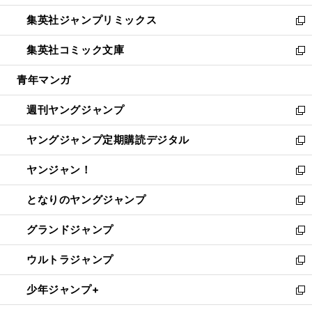
開
ウ
ン
ウ
し
集英社ジャンプリミックス
く
で
ド
ィ
い
新
開
ウ
ン
ウ
し
集英社コミック文庫
く
で
ド
ィ
い
新
開
ウ
ン
ウ
し
青年マンガ
く
で
ド
ィ
い
開
ウ
ン
ウ
週刊ヤングジャンプ
く
で
ド
ィ
新
開
ウ
ン
し
ヤングジャンプ定期購読デジタル
く
で
ド
い
新
開
ウ
ウ
し
ヤンジャン！
く
で
ィ
い
新
開
ン
ウ
し
となりのヤングジャンプ
く
ド
ィ
い
新
ウ
ン
ウ
し
グランドジャンプ
で
ド
ィ
い
新
開
ウ
ン
ウ
し
ウルトラジャンプ
く
で
ド
ィ
い
新
開
ウ
ン
ウ
し
少年ジャンプ+
く
で
ド
ィ
い
新
開
ウ
ン
ウ
し