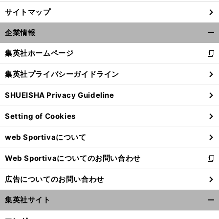
サイトマップ
企業情報
開
く/
集英社ホームページ
新
閉
し
じ
集英社プライバシーガイドライン
い
る
ウ
SHUEISHA Privacy Guideline
ィ
ン
Setting of Cookies
ド
ウ
web Sportivaについて
で
開
Web Sportivaについてのお問い合わせ
く
新
し
広告についてのお問い合わせ
い
ウ
集英社サイト
ィ
開
ン
く/