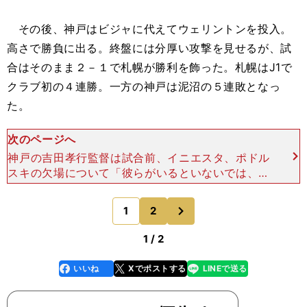
その後、神戸はビジャに代えてウェリントンを投入。
高さで勝負に出る。終盤には分厚い攻撃を見せるが、試
合はそのまま２－１で札幌が勝利を飾った。札幌はJ1で
クラブ初の４連勝。一方の神戸は泥沼の５連敗となっ
た。
次のページへ
神戸の吉田孝行監督は試合前、イニエスタ、ポドル
スキの欠場について「彼らがいるといないでは、違
うサッカーになる」と言っていた。そのとお
り、"バルサ風のサッカー"は影を潜めた。 では、
次
1
2
のページへ
それはどのようなサッ
1 / 2
いいね
Xでポストする
LINEで送る
line
faceboo
x
k