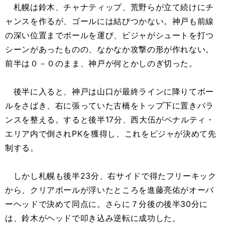
札幌は鈴木、チャナティップ、荒野らが立て続けにチ
ャンスを作るが、ゴールには結びつかない。神戸も前線
の深い位置までボールを運び、ビジャがシュートを打つ
シーンがあったものの、なかなか攻撃の形が作れない。
前半は０－０のまま、神戸が何とかしのぎ切った。
後半に入ると、神戸は山口が最終ラインに降りてボー
ルをさばき、右に張っていた古橋をトップ下に置きバラ
ンスを整える。すると後半17分、西大伍がペナルティ・
エリア内で倒されPKを獲得し、これをビジャが決めて先
制する。
しかし札幌も後半23分、右サイドで得たフリーキック
から、クリアボールが浮いたところを進藤亮佑がオーバ
ーヘッドで決めて同点に。さらに７分後の後半30分に
は、鈴木がヘッドで叩き込み逆転に成功した。