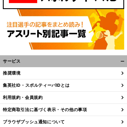
サービス
開
く/
、
。
脆
前
推奨環境
へ
閉
J1
じ
集英社ID・スポルティーバIDとは
る
利用規約・会員規約
特定商取引法に基づく表示・その他の事項
ブラウザプッシュ通知について