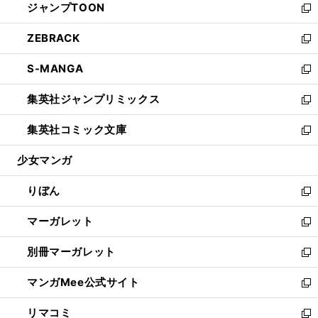
ジャンプTOON
く
で
ド
ィ
い
新
開
ウ
ン
ウ
し
ZEBRACK
く
で
ド
ィ
い
新
開
ウ
ン
ウ
し
S-MANGA
く
で
ド
ィ
い
新
開
ウ
ン
ウ
し
集英社ジャンプリミックス
く
で
ド
ィ
い
新
開
ウ
ン
ウ
し
集英社コミック文庫
く
で
ド
ィ
い
新
開
ウ
ン
ウ
し
少女マンガ
く
で
ド
ィ
い
開
ウ
ン
ウ
りぼん
く
で
ド
ィ
新
開
ウ
ン
し
マーガレット
く
で
ド
い
新
開
ウ
ウ
し
別冊マーガレット
く
で
ィ
い
新
開
ン
ウ
し
マンガMee公式サイト
く
ド
ィ
い
新
ウ
ン
ウ
し
リマコミ
で
ド
ィ
い
新