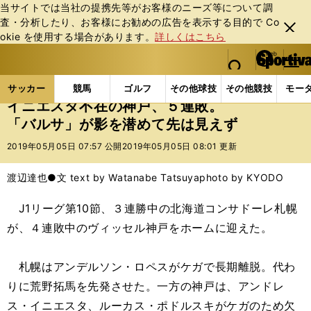
当サイトでは当社の提携先等がお客様のニーズ等について調
査・分析したり、お客様にお勧めの広告を表⽰する⽬的で Co
閉じ
okie を使⽤する場合があります。
詳しくはこちら
る
マイペ
web Sportiva (webスポルティーバ)
検索
メニュ
we
ー
サッカーの記事一覧
Jリーグ他
Jリーグ
イニエ
b
ジ
サッカー
競馬
ゴルフ
その他球技
その他競技
モー
ス
イニエスタ不在の神戸、５連敗。
ポ
「バルサ」が影を潜めて先は見えず
ル
テ
2019年05月05日 07:57 公開
2019年05月05日 08:01 更新
ィ
ー
渡辺達也●文 text by Watanabe Tatsuya
photo by KYODO
バ
J1リーグ第10節、３連勝中の北海道コンサドーレ札幌
が、４連敗中のヴィッセル神戸をホームに迎えた。
札幌はアンデルソン・ロペスがケガで長期離脱。代わ
りに荒野拓馬を先発させた。一方の神戸は、アンドレ
ス・イニエスタ、ルーカス・ポドルスキがケガのため欠