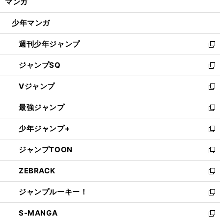
マンガ
ド
閉
ウ
じ
少年マンガ
で
る
開
週刊少年ジャンプ
く
新
し
ジャンプSQ
い
新
ウ
し
Vジャンプ
ィ
い
新
ン
ウ
し
最強ジャンプ
ド
ィ
い
新
ウ
ン
ウ
し
少年ジャンプ+
で
ド
ィ
い
新
開
ウ
ン
ウ
し
ジャンプTOON
く
で
ド
ィ
い
新
開
ウ
ン
ウ
し
ZEBRACK
く
で
ド
ィ
い
新
開
ウ
ン
ウ
し
ジャンプルーキー！
く
で
ド
ィ
い
新
開
ウ
ン
ウ
し
S-MANGA
く
で
ド
ィ
い
新