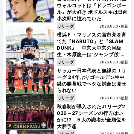
ウォルコットは『ドラゴンボー
ル』が大好き ポドルスキは日向
小次郎に憧れていた
Jリーグ
2026.08.07更新
横浜Ｆ・マリノスの宮市亮を育
てた『NARUTO』と『SLAM
DUNK』 中京大中京の同級
生・木原龍一は"ジャンプ係"だ
った
Jリーグ
2026.08.06更新
サッカー日本代表と無縁のＪリ
ーグ 24年ぶりゴールデン生中
継の開幕戦でヘタな試合は見せ
られない
Jリーグ
2026.08.06更新
秋春制が導入されたJ1リーグ2
026－27シーズンの行方はい
かに!? ５人の識者が全順位を
大胆予想
Jリーグ
2026.08.06更新