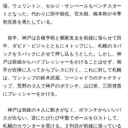
場。ウェリントン、セルジ・サンペールもベンチスター
トとなった。代わりに田中順也、宮大樹、橋本和が今季
初先発を果たしている。
前半、神戸は古橋亨梧と郷家友太を前線に張らせて田
中、ダビド・ビジャとともに４トップにし、札幌の３バ
ックを５バックにさせて押し込もうとした。しかし、神
戸は前線からハイプレッシャーをかけることはせず、相
手が自陣に入ってからプレスに行く。これに対して札幌
は、ワントップの鈴木武蔵、ツーシャドウのチャナティ
ップ、荒野の３人で神戸のボランチ、山口蛍、三田啓貴
にプレッシャーをかける。
神戸は前線の４人に動きがなく、ボランチからいいパ
スが出ない。逆にたびたび中盤でボールをロストして、
札幌のカウンターを受ける。２列目が前線に張っている