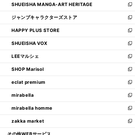
SHUEISHA MANGA-ART HERITAGE
く
で
い
新
開
ウ
し
ジャンプキャラクターズストア
く
ィ
い
新
ン
ウ
し
HAPPY PLUS STORE
ド
ィ
い
新
ウ
ン
ウ
し
SHUEISHA VOX
で
ド
ィ
い
新
開
ウ
ン
ウ
し
LEEマルシェ
く
で
ド
ィ
い
新
開
ウ
ン
ウ
し
SHOP Marisol
く
で
ド
ィ
い
新
開
ウ
ン
ウ
し
eclat premium
く
で
ド
ィ
い
新
開
ウ
ン
ウ
し
mirabella
く
で
ド
ィ
い
新
開
ウ
ン
ウ
し
mirabella homme
く
で
ド
ィ
い
新
開
ウ
ン
ウ
し
zakka market
く
で
ド
ィ
い
新
開
ウ
ン
ウ
し
その他WEBサービス
く
で
ド
ィ
い