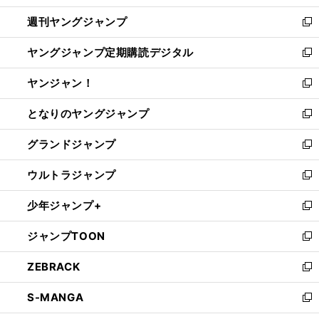
開
ウ
ン
ウ
週刊ヤングジャンプ
く
で
ド
ィ
新
開
ウ
ン
し
ヤングジャンプ定期購読デジタル
く
で
ド
い
新
開
ウ
ウ
し
ヤンジャン！
く
で
ィ
い
新
開
ン
ウ
し
となりのヤングジャンプ
く
ド
ィ
い
新
ウ
ン
ウ
し
グランドジャンプ
で
ド
ィ
い
新
開
ウ
ン
ウ
し
ウルトラジャンプ
く
で
ド
ィ
い
新
開
ウ
ン
ウ
し
少年ジャンプ+
く
で
ド
ィ
い
新
開
ウ
ン
ウ
し
ジャンプTOON
く
で
ド
ィ
い
新
開
ウ
ン
ウ
し
ZEBRACK
く
で
ド
ィ
い
新
開
ウ
ン
ウ
し
S-MANGA
く
で
ド
ィ
い
新
開
ウ
ン
ウ
し