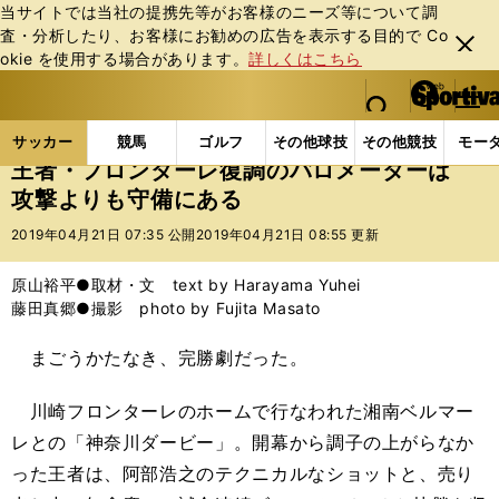
当サイトでは当社の提携先等がお客様のニーズ等について調
査・分析したり、お客様にお勧めの広告を表⽰する⽬的で Co
閉じ
okie を使⽤する場合があります。
詳しくはこちら
る
マイペ
web Sportiva (webスポルティーバ)
検索
メニュ
we
ー
サッカーの記事一覧
Jリーグ他
Jリーグ
王者・
b
ジ
サッカー
競馬
ゴルフ
その他球技
その他競技
モー
ス
王者・フロンターレ復調のバロメーターは
ポ
攻撃よりも守備にある
ル
テ
2019年04月21日 07:35 公開
2019年04月21日 08:55 更新
ィ
ー
原山裕平●取材・文 text by Harayama Yuhei
バ
藤田真郷●撮影 photo by Fujita Masato
まごうかたなき、完勝劇だった。
川崎フロンターレのホームで行なわれた湘南ベルマー
レとの「神奈川ダービー」。開幕から調子の上がらなか
った王者は、阿部浩之のテクニカルなショットと、売り