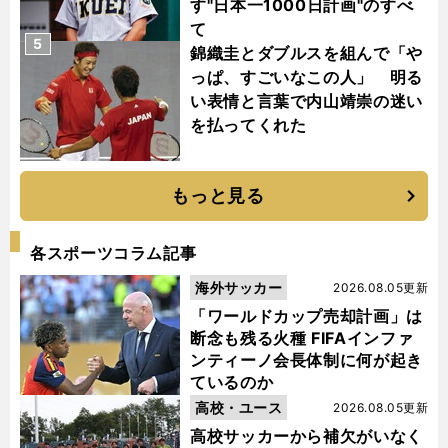
す"日本一1000日計画"のすべ
て
5
錦織圭とダブルスを組んで「や
っぱ、すごいなこの人」 明る
い表情と言葉で内山靖崇の迷い
を払ってくれた
もっと見る
各スポーツコラム記事
海外サッカー
2026.08.05更新
「ワールドカップ売却計画」は
断念も残る火種 FIFAインファ
ンティーノ会長体制に何が起き
ているのか
高校・ユース
2026.08.05更新
高校サッカーから補欠がいなく