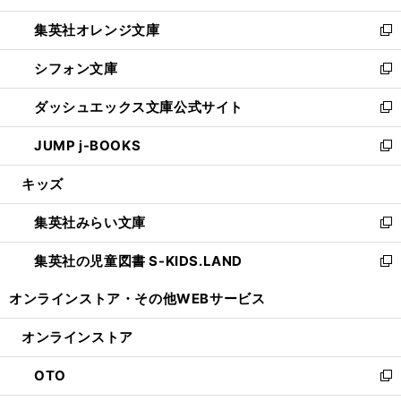
開
ウ
ン
し
集英社オレンジ文庫
く
で
ド
い
新
開
ウ
ウ
し
シフォン文庫
く
で
ィ
い
新
開
ン
ウ
し
ダッシュエックス文庫公式サイト
く
ド
ィ
い
新
ウ
ン
ウ
し
JUMP j-BOOKS
で
ド
ィ
い
新
開
ウ
ン
ウ
し
キッズ
く
で
ド
ィ
い
開
ウ
ン
ウ
集英社みらい文庫
く
で
ド
ィ
新
開
ウ
ン
し
集英社の児童図書 S-KIDS.LAND
く
で
ド
い
新
開
ウ
ウ
し
オンラインストア・
その他WEBサービス
く
で
ィ
い
開
ン
ウ
オンラインストア
く
ド
ィ
ウ
ン
OTO
で
ド
新
開
ウ
し