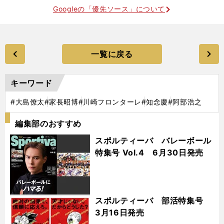
Googleの「優先ソース」について
一覧に戻る
キーワード
#大島僚太
#家長昭博
#川崎フロンターレ
#知念慶
#阿部浩之
編集部のおすすめ
スポルティーバ バレーボール
特集号 Vol.4 6月30日発売
スポルティーバ 部活特集号
3月16日発売