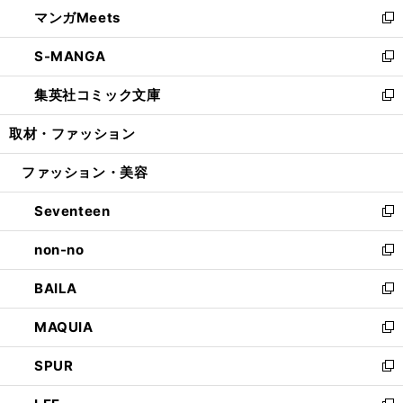
ウ
し
マンガMeets
く
で
ド
ィ
い
新
開
ウ
ン
ウ
し
S-MANGA
く
で
ド
ィ
い
新
開
ウ
ン
ウ
し
集英社コミック文庫
く
で
ド
ィ
い
新
開
ウ
ン
ウ
し
取材・ファッション
く
で
ド
ィ
い
開
ウ
ン
ウ
ファッション・美容
く
で
ド
ィ
開
ウ
ン
Seventeen
く
で
ド
新
開
ウ
し
non-no
く
で
い
新
開
ウ
し
BAILA
く
ィ
い
新
ン
ウ
し
MAQUIA
ド
ィ
い
新
ウ
ン
ウ
し
SPUR
で
ド
ィ
い
新
開
ウ
ン
ウ
し