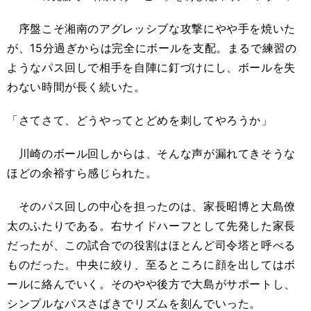
序盤こそ湘南のアグレッシブな攻撃にやや手を焼いた
が、15分過ぎからは完全にボールを支配。まるで練習の
ようなパス回しで相手を自陣に釘づけにし、ボールを失
わない時間が長く続いた。
「さてさて、どうやってとどめを刺してやろうか」
川崎のボール回しからは、そんな声が漏れてきそうな
ほどの余裕すら感じられた。
そのパス回しの中心を担ったのは、家長昭博と大島僚
太のふたりである。右サイドハーフとして先発した家長
だったが、この試合での役割はほとんど司令塔と呼べる
ものだった。中央に絞り、至るところに顔を出してはボ
ールに絡んでいく。そのやや後方で大島がサポートし、
シンプルなパスさばきでリズムを刻んでいった。