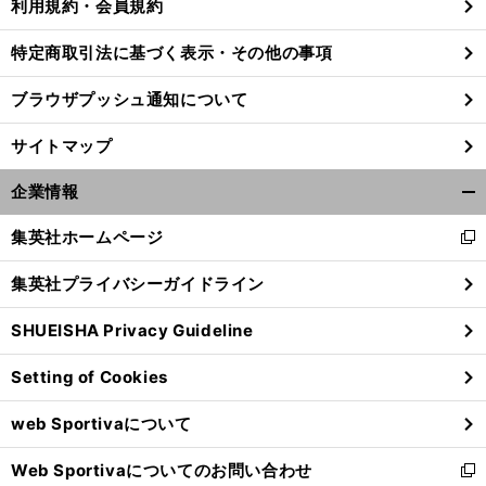
利用規約・会員規約
特定商取引法に基づく表示・その他の事項
ブラウザプッシュ通知について
サイトマップ
企業情報
開
く/
集英社ホームページ
新
閉
し
じ
集英社プライバシーガイドライン
い
る
ウ
SHUEISHA Privacy Guideline
。
ィ
前
へ
ン
Setting of Cookies
ド
ウ
web Sportivaについて
で
開
Web Sportivaについてのお問い合わせ
く
新