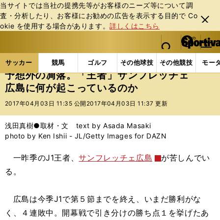
当サイトでは当社の提携先等がお客様のニーズ等について調
査・分析したり、お客様にお勧めの広告を表⽰する⽬的で Co
閉じ
okie を使⽤する場合があります。
詳しくはこちら
る
マイペ
web Sportiva (webスポルティーバ)
検索
メニュ
we
ー
サッカーの記事一覧
Jリーグ他
Jリーグ
予想外
b
ジ
サッカー
競馬
ゴルフ
その他球技
その他競技
モー
ス
予想外の凋落。「王者」サンフレッチェ
ポ
広島に何が起こっているのか
ル
テ
2017年04月03日 11:35 公開
2017年04月03日 11:37 更新
ィ
ー
浅田真樹●取材・文 text by Asada Masaki
バ
photo by Ken Ishii - JL/Getty Images for DAZN
一昨季のJ1王者、
サンフレッチェ広島
が苦しんでい
る。
広島は今季J1で第５節までを終え、いまだ勝利がな
く、４連敗中。開幕戦で引き分けの勝ち点１を挙げたあ