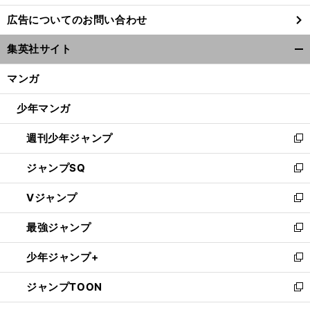
し
広告についてのお問い合わせ
い
ウ
集英社サイト
ィ
開
ン
く/
マンガ
ド
閉
ウ
じ
少年マンガ
で
る
開
週刊少年ジャンプ
く
新
し
ジャンプSQ
い
新
ウ
し
Vジャンプ
ィ
い
新
ン
ウ
し
最強ジャンプ
ド
ィ
い
新
ウ
ン
ウ
し
少年ジャンプ+
で
ド
ィ
い
新
開
ウ
ン
ウ
し
ジャンプTOON
く
で
ド
ィ
い
新
開
ウ
ン
ウ
し