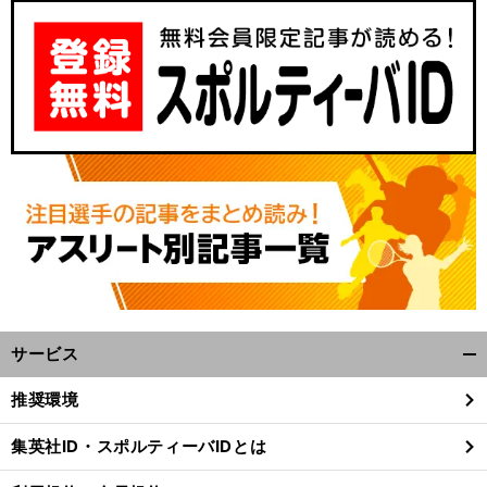
サービス
開
く/
推奨環境
閉
じ
集英社ID・スポルティーバIDとは
る