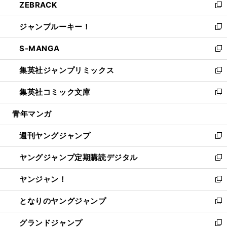
ZEBRACK
く
で
ド
ィ
い
新
開
ウ
ン
ウ
し
ジャンプルーキー！
く
で
ド
ィ
い
新
開
ウ
ン
ウ
し
S-MANGA
く
で
ド
ィ
い
新
開
ウ
ン
ウ
し
集英社ジャンプリミックス
く
で
ド
ィ
い
新
開
ウ
ン
ウ
し
集英社コミック文庫
く
で
ド
ィ
い
新
開
ウ
ン
ウ
し
青年マンガ
く
で
ド
ィ
い
開
ウ
ン
ウ
週刊ヤングジャンプ
く
で
ド
ィ
新
開
ウ
ン
し
ヤングジャンプ定期購読デジタル
く
で
ド
い
新
開
ウ
ウ
し
ヤンジャン！
く
で
ィ
い
新
開
ン
ウ
し
となりのヤングジャンプ
く
ド
ィ
い
新
ウ
ン
ウ
し
グランドジャンプ
で
ド
ィ
い
新