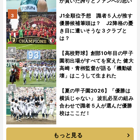
が貫いた誇りとファンへの思い
J1全順位予想 識者５人が推す
3
優勝候補筆頭は？ J2降格の憂
き目に遭いそうな３クラブと
は？
4
【高校野球】創部10年目の甲子
園初出場がすべてを変えた 健大
高崎・青栁監督が語る「機動破
壊」はこうして生まれた
5
【夏の甲子園2026】「優勝は
横浜じゃない」 波乱必至の組み
合わせで識者５人が選んだ優勝
校はここだ！
もっと見る