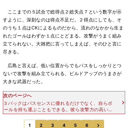
ここまでの５試合で総得点２総失点７という数字が示
すように、深刻なのは得点不足だ。２得点にしても、そ
のうち１点はCKによるものだから、流れのなかから生ま
れたゴールはわずか１点にとどまる。攻撃がうまく組み
立てられない。大雑把に言ってしまえば、そのひと言に
尽きる。
広島と言えば、低い位置からでもパスをしっかりとつ
ないで攻撃を組み立てられる、ビルドアップのうまさが
大きな武器だった。
次のページへ
３バックはパスセンスに優れるだけでなく、自らボ
ールを持ち運ぶこともできる。彼ら攻撃力の高いD
Fにボランチが加わって連係し、タイミングよく打
ち込まれたクサビの縦パスを合図に、攻撃が動き出
次
1
2
3
4
5
6
のページへ