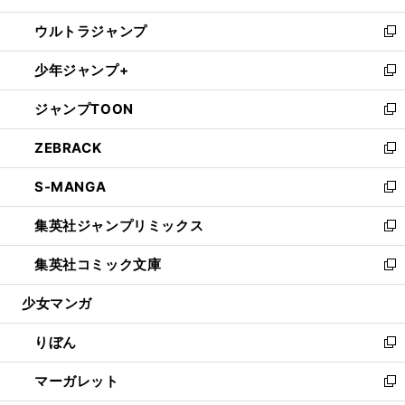
開
ウ
ン
ウ
し
ウルトラジャンプ
く
で
ド
ィ
い
新
開
ウ
ン
ウ
し
少年ジャンプ+
く
で
ド
ィ
い
新
開
ウ
ン
ウ
し
ジャンプTOON
く
で
ド
ィ
い
新
開
ウ
ン
ウ
し
ZEBRACK
く
で
ド
ィ
い
新
開
ウ
ン
ウ
し
S-MANGA
く
で
ド
ィ
い
新
開
ウ
ン
ウ
し
集英社ジャンプリミックス
く
で
ド
ィ
い
新
開
ウ
ン
ウ
し
集英社コミック文庫
く
で
ド
ィ
い
新
開
ウ
ン
ウ
し
少女マンガ
く
で
ド
ィ
い
開
ウ
ン
ウ
りぼん
く
で
ド
ィ
新
開
ウ
ン
し
マーガレット
く
で
ド
い
新
開
ウ
ウ
し