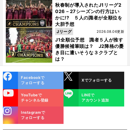
秋春制が導入されたJ1リーグ2
026－27シーズンの行方はい
かに!? ５人の識者が全順位を
大胆予想
Jリーグ
2026.08.06更新
J1全順位予想 識者５人が推す
優勝候補筆頭は？ J2降格の憂
き目に遭いそうな３クラブと
は？
cebo
X
Facebookで
Xでフォローする
ok
フォローする
uTube
LINE
YouTubeで
LINEで
チャンネル登録
アカウント追加
stagra
Instagramで
m
フォローする