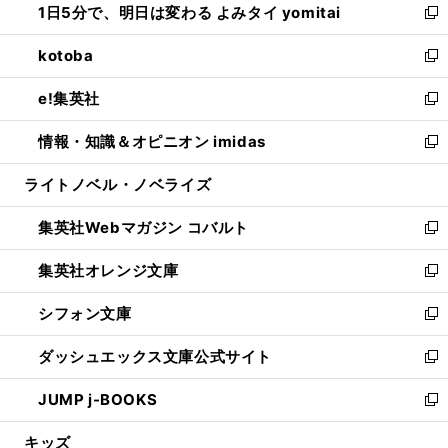
1日5分で、明日は変わる よみタイ yomitai
で
ド
ィ
い
新
開
ウ
ン
ウ
し
kotoba
く
で
ド
ィ
い
新
開
ウ
ン
ウ
し
e!集英社
く
で
ド
ィ
い
新
開
ウ
ン
ウ
し
情報・知識＆オピニオン imidas
く
で
ド
ィ
い
新
開
ウ
ン
ウ
し
ライトノベル・ノベライズ
く
で
ド
ィ
い
開
ウ
ン
ウ
集英社Webマガジン コバルト
く
で
ド
ィ
新
開
ウ
ン
し
集英社オレンジ文庫
く
で
ド
い
新
開
ウ
ウ
し
シフォン文庫
く
で
ィ
い
新
開
ン
ウ
し
ダッシュエックス文庫公式サイト
く
ド
ィ
い
新
ウ
ン
ウ
し
JUMP j-BOOKS
で
ド
ィ
い
新
開
ウ
ン
ウ
し
キッズ
く
で
ド
ィ
い