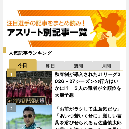
人気記事ランキング
今日
昨日
週間
月間
秋春制が導入されたJ1リーグ2
1
026－27シーズンの行方はい
かに!? ５人の識者が全順位を
大胆予想
「お前がラクして生意気だな」
2
「あいつ若いくせに」厳しい言
葉を浴びせられるも佐藤慎太郎