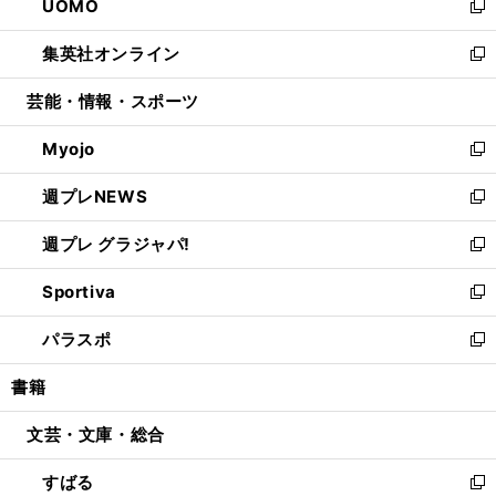
UOMO
く
で
ド
ィ
い
新
開
ウ
ン
ウ
し
集英社オンライン
く
で
ド
ィ
い
新
開
ウ
ン
ウ
し
芸能・情報・スポーツ
く
で
ド
ィ
い
開
ウ
ン
ウ
Myojo
く
で
ド
ィ
新
開
ウ
ン
し
週プレNEWS
く
で
ド
い
新
開
ウ
ウ
し
週プレ グラジャパ!
く
で
ィ
い
新
開
ン
ウ
し
Sportiva
く
ド
ィ
い
新
ウ
ン
ウ
し
パラスポ
で
ド
ィ
い
新
開
ウ
ン
ウ
し
書籍
く
で
ド
ィ
い
開
ウ
ン
ウ
文芸・文庫・総合
く
で
ド
ィ
開
ウ
ン
すばる
く
で
ド
新