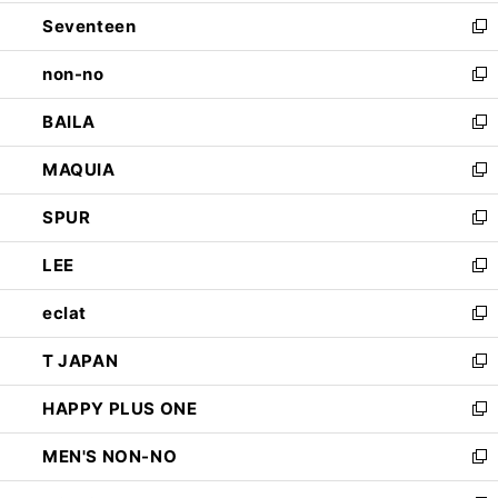
開
ウ
ン
Seventeen
く
で
ド
新
開
ウ
し
non-no
く
で
い
新
開
ウ
し
BAILA
く
ィ
い
新
ン
ウ
し
MAQUIA
ド
ィ
い
新
ウ
ン
ウ
し
SPUR
で
ド
ィ
い
新
開
ウ
ン
ウ
し
LEE
く
で
ド
ィ
い
新
開
ウ
ン
ウ
し
eclat
く
で
ド
ィ
い
新
開
ウ
ン
ウ
し
T JAPAN
く
で
ド
ィ
い
新
開
ウ
ン
ウ
し
HAPPY PLUS ONE
く
で
ド
ィ
い
新
開
ウ
ン
ウ
し
MEN'S NON-NO
く
で
ド
ィ
い
新
開
ウ
ン
ウ
し