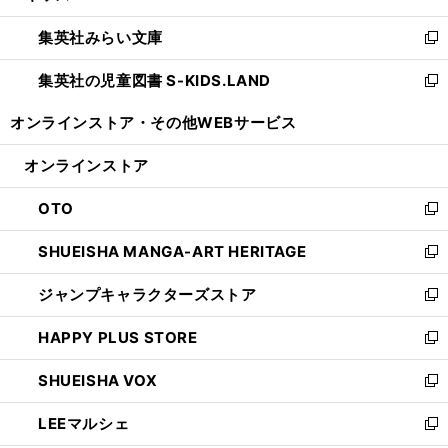
開
ウ
ン
ウ
集英社みらい文庫
く
で
ド
ィ
新
開
ウ
ン
し
集英社の児童図書 S-KIDS.LAND
く
で
ド
い
新
開
ウ
ウ
し
オンラインストア・
その他WEBサービス
く
で
ィ
い
開
ン
ウ
オンラインストア
く
ド
ィ
ウ
ン
OTO
で
ド
新
開
ウ
し
SHUEISHA MANGA-ART HERITAGE
く
で
い
新
開
ウ
し
ジャンプキャラクターズストア
く
ィ
い
新
ン
ウ
し
HAPPY PLUS STORE
ド
ィ
い
新
ウ
ン
ウ
し
SHUEISHA VOX
で
ド
ィ
い
新
開
ウ
ン
ウ
し
LEEマルシェ
く
で
ド
ィ
い
新
開
ウ
ン
ウ