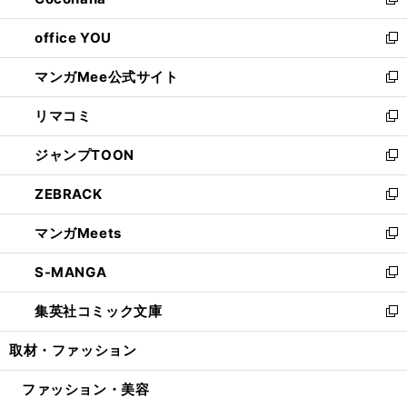
い
新
開
ウ
ウ
し
office YOU
く
で
ィ
い
新
開
ン
ウ
し
マンガMee公式サイト
く
ド
ィ
い
新
ウ
ン
ウ
し
リマコミ
で
ド
ィ
い
新
開
ウ
ン
ウ
し
ジャンプTOON
く
で
ド
ィ
い
新
開
ウ
ン
ウ
し
ZEBRACK
く
で
ド
ィ
い
新
開
ウ
ン
ウ
し
マンガMeets
く
で
ド
ィ
い
新
開
ウ
ン
ウ
し
S-MANGA
く
で
ド
ィ
い
新
開
ウ
ン
ウ
し
集英社コミック文庫
く
で
ド
ィ
い
新
開
ウ
ン
ウ
し
取材・ファッション
く
で
ド
ィ
い
開
ウ
ン
ウ
ファッション・美容
く
で
ド
ィ