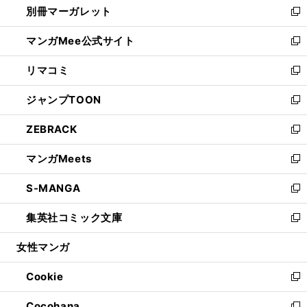
別冊マーガレット
く
で
ィ
い
新
開
ン
ウ
し
マンガMee公式サイト
く
ド
ィ
い
新
ウ
ン
ウ
し
リマコミ
で
ド
ィ
い
新
開
ウ
ン
ウ
し
ジャンプTOON
く
で
ド
ィ
い
新
開
ウ
ン
ウ
し
ZEBRACK
く
で
ド
ィ
い
新
開
ウ
ン
ウ
し
マンガMeets
く
で
ド
ィ
い
新
開
ウ
ン
ウ
し
S-MANGA
く
で
ド
ィ
い
新
開
ウ
ン
ウ
し
集英社コミック文庫
く
で
ド
ィ
い
新
開
ウ
ン
ウ
し
女性マンガ
く
で
ド
ィ
い
開
ウ
ン
ウ
Cookie
く
で
ド
ィ
新
開
ウ
ン
し
Cocohana
く
で
ド