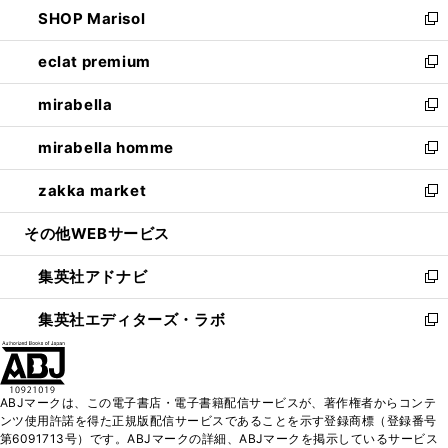
し
SHOP Marisol
く
で
ド
ィ
い
新
開
ウ
ン
ウ
し
eclat premium
く
で
ド
ィ
い
新
開
ウ
ン
ウ
し
mirabella
く
で
ド
ィ
い
新
開
ウ
ン
ウ
し
mirabella homme
く
で
ド
ィ
い
新
開
ウ
ン
ウ
し
zakka market
く
で
ド
ィ
い
新
開
ウ
ン
ウ
し
その他WEBサービス
く
で
ド
ィ
い
開
ウ
ン
ウ
集英社アドナビ
く
で
ド
ィ
新
開
ウ
ン
し
集英社エディターズ・ラボ
く
で
ド
い
新
開
ウ
ウ
し
く
で
ィ
い
開
ン
ウ
ABJマークは、この電子書店・電子書籍配信サービスが、著作権者からコンテ
く
ド
ィ
ンツ使用許諾を得た正規版配信サービスであることを示す登録商標（登録番号
ウ
ン
第6091713号）です。ABJマークの詳細、ABJマークを掲示しているサービス