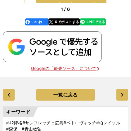
す。ピッチ上で何
1 / 6
いいね
Xでポストする
LINEで送る
line
faceboo
x
k
Googleの「優先ソース」について
一覧に戻る
キーワード
#J2降格
#サンフレッチェ広島
#ペトロヴィッチ
#柏レイソル
#森保一
#青山敏弘