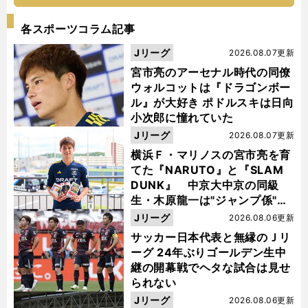
各スポーツコラム記事
Jリーグ
2026.08.07更新
宮市亮のアーセナル時代の同僚
ウォルコットは『ドラゴンボー
ル』が大好き ポドルスキは日向
小次郎に憧れていた
Jリーグ
2026.08.07更新
横浜Ｆ・マリノスの宮市亮を育
てた『NARUTO』と『SLAM
DUNK』 中京大中京の同級
生・木原龍一は"ジャンプ係"だ
った
Jリーグ
2026.08.06更新
サッカー日本代表と無縁のＪリ
ーグ 24年ぶりゴールデン生中
継の開幕戦でヘタな試合は見せ
られない
Jリーグ
2026.08.06更新