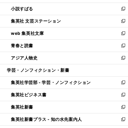
開
ウ
し
小説すばる
く
で
い
新
開
ウ
し
集英社 文芸ステーション
く
ィ
い
新
ン
ウ
し
web 集英社文庫
ド
ィ
い
新
ウ
ン
ウ
し
青春と読書
で
ド
ィ
い
新
開
ウ
ン
ウ
し
アジア人物史
く
で
ド
ィ
い
新
開
ウ
ン
ウ
し
学芸・ノンフィクション・新書
く
で
ド
ィ
い
開
ウ
ン
ウ
集英社学芸部 - 学芸・ノンフィクション
く
で
ド
ィ
新
開
ウ
ン
し
集英社ビジネス書
く
で
ド
い
新
開
ウ
ウ
し
集英社新書
く
で
ィ
い
新
開
ン
ウ
し
集英社新書プラス - 知の水先案内人
く
ド
ィ
い
新
ウ
ン
ウ
し