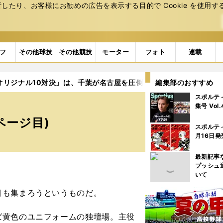
たり、お客様にお勧めの広告を表⽰する⽬的で Cookie を使⽤す
フ
その他球技
その他競技
モーター
フォト
連載
オリジナル10対決」は、千葉が名古屋を圧倒でJ1復帰へ光
編集部のおすすめ
2ペー
スポルテ
集号 Vol
ページ目)
スポルテ
月16日発
最新記事
プッシュ
いて
も集まろうというものだ。
黄色のユニフォームの独壇場。主役