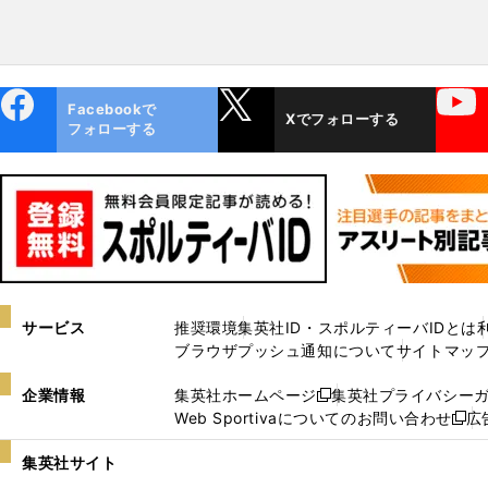
ebo
X
YouTube
Facebookで
Xでフォローする
ok
フォローする
サービス
推奨環境
集英社ID・スポルティーバIDとは
ブラウザプッシュ通知について
サイトマッ
企業情報
集英社ホームページ
集英社プライバシー
新
Web Sportivaについてのお問い合わせ
広
し
新
い
し
集英社サイト
ウ
い