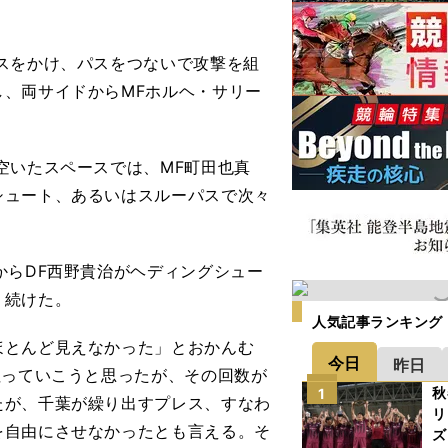
スをかけ、パスをつないで攻撃を組
、両サイドからMFホルヘ・サリー
空いたスペースでは、MF町田也真
シュート、あるいはスルーパスで次々
からDF西野貴治がヘディングシュー
り続けた。
人気記事ランキング
とんど見えなかった」とおかんむ
今日
昨日
狙っていこうと思ったが、その回数が
秋
1
たが、千葉が繰り出すプレス、すなわ
リ
を自由にさせなかったとも言える。そ
ズ