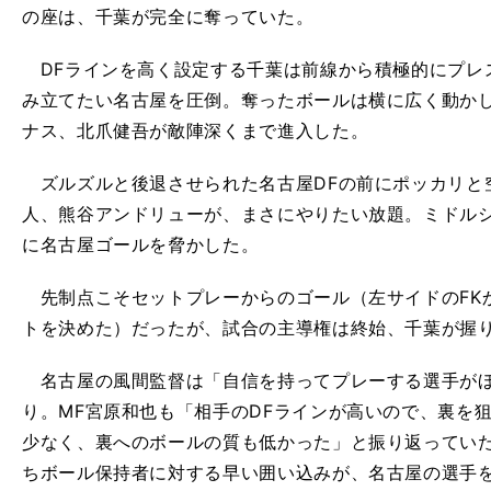
の座は、千葉が完全に奪っていた。
DFラインを高く設定する千葉は前線から積極的にプレ
み立てたい名古屋を圧倒。奪ったボールは横に広く動かし
ナス、北爪健吾が敵陣深くまで進入した。
ズルズルと後退させられた名古屋DFの前にポッカリと
人、熊谷アンドリューが、まさにやりたい放題。ミドル
に名古屋ゴールを脅かした。
先制点こそセットプレーからのゴール（左サイドのFK
トを決めた）だったが、試合の主導権は終始、千葉が握
名古屋の風間監督は「自信を持ってプレーする選手がほ
り。MF宮原和也も「相手のDFラインが高いので、裏を
少なく、裏へのボールの質も低かった」と振り返ってい
ちボール保持者に対する早い囲い込みが、名古屋の選手