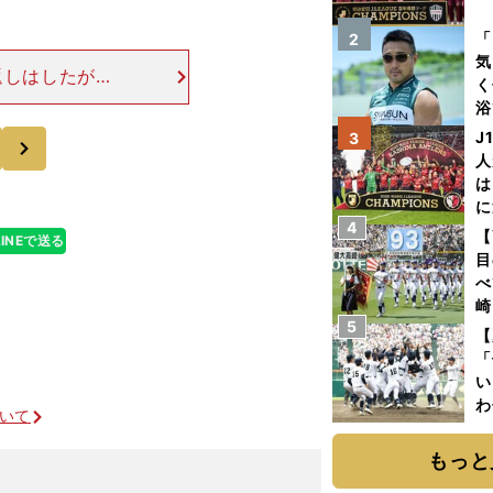
を
「
2
気
返しはしたが、
く
ーから交代出場
浴
た。今季から千
太
J
次
3
ァ
人
は
に
4
と
【
LINEで送る
目
べ
崎
5
「
【
て
「
い
わ
ついて
だ
もっと