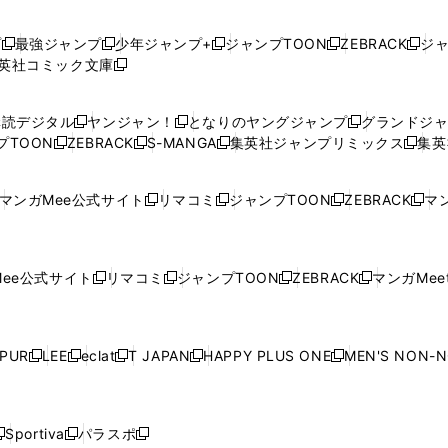
プ
最強ジャンプ
少年ジャンプ+
ジャンプTOON
ZEBRACK
ジ
新
新
新
新
新
英社コミック文庫
し
新
し
し
し
し
い
い
し
い
い
い
ウ
ウ
い
ウ
ウ
ウ
購読デジタル
ヤンジャン！
となりのヤングジャンプ
グランドジ
新
新
新
ィ
ィ
ウ
ィ
ィ
ィ
プTOON
ZEBRACK
S-MANGA
集英社ジャンプリミックス
集英
新
し
新
し
新
し
新
ン
ン
ィ
ン
ン
ン
し
い
し
い
し
い
し
ド
ド
ン
ド
ド
ド
い
ウ
い
ウ
い
ウ
い
ウ
ウ
ド
ウ
ウ
ウ
マンガMee公式サイト
リマコミ
ジャンプTOON
ZEBRACK
マン
新
新
新
新
ウ
ィ
ウ
ィ
ウ
ィ
ウ
で
で
ウ
で
で
で
し
し
し
し
し
ィ
ン
ィ
ン
ィ
ン
ィ
開
開
で
開
開
開
い
い
い
い
い
ン
ド
ン
ド
ン
ド
ン
く
く
開
く
く
く
ウ
ウ
ウ
ウ
ウ
ド
ウ
ド
ウ
ド
ウ
ド
ee公式サイト
リマコミ
ジャンプTOON
ZEBRACK
マンガMeet
く
新
新
新
新
ィ
ィ
ィ
ィ
ィ
ウ
で
ウ
で
ウ
で
ウ
し
し
し
し
ン
ン
ン
ン
ン
で
開
で
開
で
開
で
い
い
い
い
ド
ド
ド
ド
ド
開
く
開
く
開
く
開
ウ
ウ
ウ
ウ
ウ
ウ
ウ
ウ
ウ
PUR
LEE
eclat
T JAPAN
HAPPY PLUS ONE
MEN'S NON-
く
く
く
く
新
新
新
新
新
ィ
ィ
ィ
ィ
で
で
で
で
で
し
し
し
し
し
ン
ン
ン
ン
開
開
開
開
開
い
い
い
い
い
ド
ド
ド
ド
く
く
く
く
く
ウ
ウ
ウ
ウ
ウ
ウ
ウ
ウ
ウ
Sportiva
パラスポ
新
新
ィ
ィ
ィ
ィ
ィ