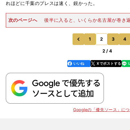
れほどに千葉のプレスは速く、鋭かった。
次のページへ
後半に入ると、いくらか名古屋が巻き
決定機と呼べるシーンはほとんどなく、最後はカウンタ
のMF清武功暉がダメ押しの追加点を奪い、勝負は決し
葉を率いる、フアン・エス
1
2
3
4
のページへ
のページへ
前
2 / 4
いいね
Xでポストする
line
faceboo
x
k
Googleの「優先ソース」に