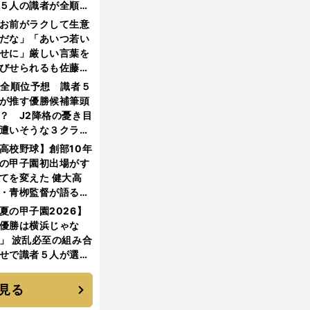
５人の識者が全順位
大胆予想
お前がラクして生意
だな」「あいつ若い
せに」厳しい言葉を
びせられるも佐藤慎
郎が貫いた誇りとフ
1全順位予想 識者５
ンへの思い
が推す優勝候補筆頭
？ J2降格の憂き目
遭いそうな３クラブ
は？
高校野球】創部10年
の甲子園初出場がす
てを変えた 健大高
・青栁監督が語る
機動破壊」はこうし
夏の甲子園2026】
生まれた
優勝は横浜じゃな
」 波乱必至の組み合
せで識者５人が選ん
優勝校はここだ！
見る