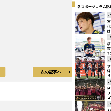
各スポーツコラム記
J
宮
代
は
が
J
日
横
た
市
T
K
J
級
サ
ャ
縁
次の記事へ
り
開
J
見
秋
リ
ズ
J
を
J