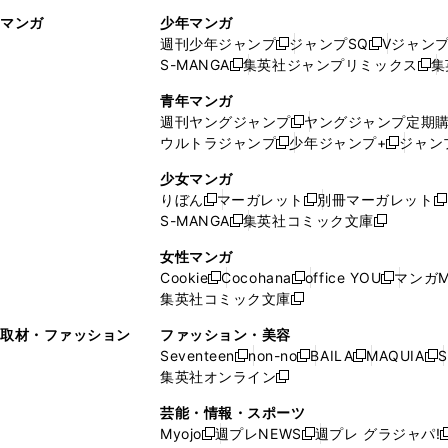
ィ
ウ
マンガ
少年マンガ
ン
ィ
週刊少年ジャンプ
ジャンプSQ
Vジャン
ド
ン
新
新
S-MANGA
集英社ジャンプリミックス
集
ウ
ド
新
し
し
新
で
ウ
し
い
い
し
青年マンガ
開
で
い
ウ
ウ
い
週刊ヤングジャンプ
ヤングジャンプ定期
新
く
開
ウ
ィ
ィ
ウ
ウルトラジャンプ
少年ジャンプ+
ジャン
新
し
新
く
ィ
ン
ン
ィ
し
い
し
ン
ド
ド
ン
少女マンガ
い
ウ
い
ド
ウ
ウ
ド
りぼん
マーガレット
別冊マーガレット
新
新
新
ウ
ィ
ウ
ウ
で
で
ウ
S-MANGA
集英社コミック文庫
し
新
し
新
ィ
ン
ィ
で
開
開
で
い
し
い
し
ン
ド
ン
女性マンガ
開
く
く
開
ウ
い
ウ
い
ド
ウ
ド
Cookie
Cocohana
office YOU
マンガM
く
く
新
新
新
ィ
ウ
ィ
ウ
ウ
で
ウ
集英社コミック文庫
し
新
し
し
ン
ィ
ン
ィ
で
開
で
い
し
い
い
ド
ン
ド
ン
取材・ファッション
ファッション・美容
開
く
開
ウ
い
ウ
ウ
ウ
ド
ウ
ド
Seventeen
non-no
BAILA
MAQUIA
S
く
く
新
新
新
新
ィ
ウ
ィ
ィ
で
ウ
で
ウ
集英社オンライン
し
新
し
し
し
ン
ィ
ン
ン
開
で
開
で
い
し
い
い
い
ド
ン
ド
ド
芸能・情報・スポーツ
く
開
く
開
ウ
い
ウ
ウ
ウ
ウ
ド
ウ
ウ
Myojo
週プレNEWS
週プレ グラジャパ!
く
く
新
新
新
ィ
ウ
ィ
ィ
ィ