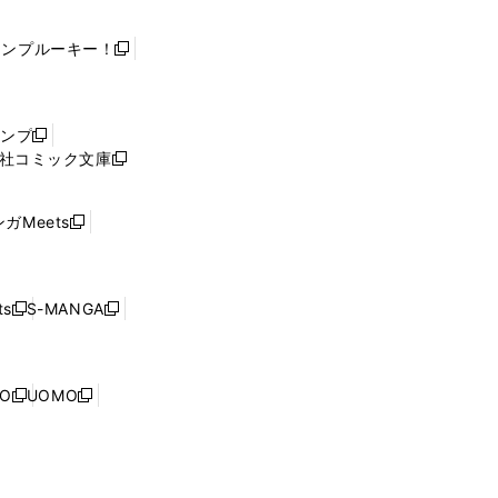
ャンプルーキー！
新
し
い
ウ
ャンプ
新
ィ
社コミック文庫
し
新
ン
い
し
ド
ウ
い
ウ
ガMeets
新
ィ
ウ
で
し
ン
ィ
開
い
ド
ン
く
ウ
ウ
ド
s
S-MANGA
新
新
ィ
で
ウ
し
し
ン
開
で
い
い
ド
く
開
ウ
ウ
ウ
NO
UOMO
く
新
新
ィ
ィ
で
し
し
ン
ン
開
い
い
ド
ド
く
ウ
ウ
ウ
ウ
ィ
ィ