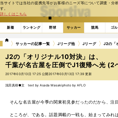
当サイトでは当社の提携先等がお客様のニーズ等について調査・分析し
web Sportiva (webスポルティーバ)
す。
詳しくはこちら
新着
ランキング
野球
サッカー
競馬
ゴル
we
サッカーの記事一覧
Jリーグ他
Jリーグ
J2の「
b
ス
J2の「オリジナル10対決」は、
ポ
ル
千葉が名古屋を圧倒でJ1復帰へ光 (2
テ
2017年03月13日 17:25 公開
2017年03月13日 17:39 更新
ィ
ー
バ
浅田真樹●文 text by Asada Masaki
photo by AFLO
そんな名古屋が今季の関東初見参だったのだから、注目
ところが、である。話題満載の一戦も、始まってみれば