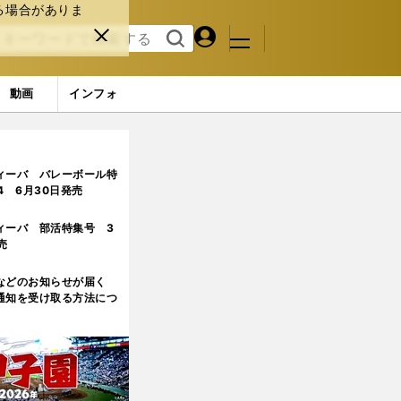
る場合がありま
マイペ
閉じ
検索
メニュ
ー
る
す
ジ
る
動画
インフォ
ジ目
ィーバ バレーボール特
.4 6月30日発売
ィーバ 部活特集号 3
売
などのお知らせが届く
通知を受け取る方法につ