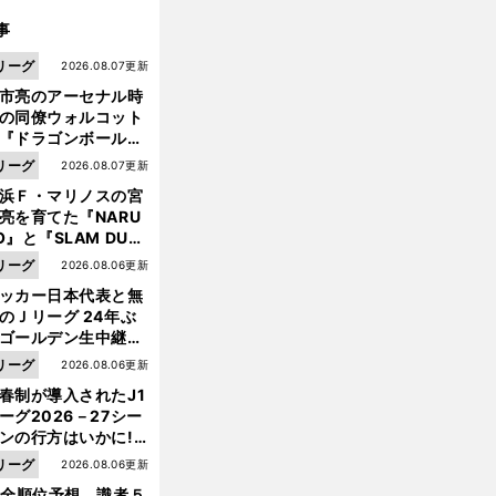
事
リーグ
2026.08.07更新
市亮のアーセナル時
の同僚ウォルコット
『ドラゴンボール』
大好き ポドルスキは
リーグ
2026.08.07更新
向小次郎に憧れてい
浜Ｆ・マリノスの宮
亮を育てた『NARU
O』と『SLAM DUN
』 中京大中京の同
リーグ
2026.08.06更新
生・木原龍一は"ジ
ッカー日本代表と無
前
ンプ係"だった
へ
のＪリーグ 24年ぶ
ゴールデン生中継の
幕戦でヘタな試合は
リーグ
2026.08.06更新
せられない
春制が導入されたJ1
ーグ2026－27シー
ンの行方はいかに!?
５人の識者が全順位
リーグ
2026.08.06更新
大胆予想
1全順位予想 識者５