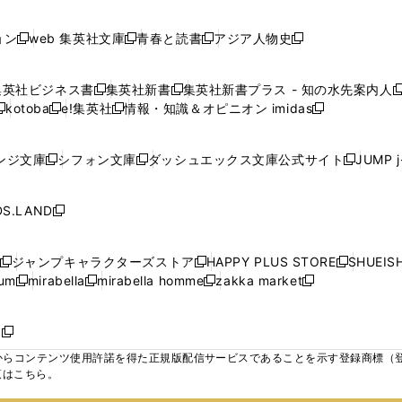
で
で
で
で
し
し
し
ン
ン
ン
ン
ン
開
開
開
開
い
い
い
ド
ド
ド
ド
ド
ョン
web 集英社文庫
青春と読書
アジア人物史
く
く
く
く
新
新
新
新
ウ
ウ
ウ
ウ
ウ
ウ
ウ
ウ
し
し
し
し
ィ
ィ
ィ
で
で
で
で
で
い
い
い
い
ン
ン
ン
集英社ビジネス書
集英社新書
集英社新書プラス - 知の水先案内人
開
開
開
開
開
新
新
新
ウ
ウ
ウ
ウ
ド
ド
ド
kotoba
e!集英社
情報・知識＆オピニオン imidas
く
く
く
く
く
新
し
新
し
新
ィ
ィ
ィ
ィ
ウ
ウ
ウ
し
し
い
し
い
し
ン
ン
ン
ン
で
で
で
い
い
ウ
い
ウ
い
ド
ド
ド
ド
ンジ文庫
シフォン文庫
ダッシュエックス文庫公式サイト
JUMP 
開
開
開
新
新
新
ウ
ウ
ィ
ウ
ィ
ウ
ウ
ウ
ウ
ウ
く
く
く
し
し
し
ィ
ィ
ン
ィ
ン
ィ
で
で
で
で
い
い
い
ン
ン
ド
ン
ド
ン
S.LAND
開
開
開
開
新
ウ
ウ
ウ
ド
ド
ウ
ド
ウ
ド
く
く
く
く
し
ィ
ィ
ィ
ウ
ウ
で
ウ
で
ウ
い
ン
ン
ン
ジャンプキャラクターズストア
HAPPY PLUS STORE
SHUEIS
で
で
開
で
開
で
新
新
新
ウ
ド
ド
ド
ium
mirabella
mirabella homme
zakka market
開
開
く
開
く
開
し
新
新
新
し
新
し
ィ
ウ
ウ
ウ
く
く
く
く
い
し
し
い
し
し
い
ン
で
で
で
ウ
い
い
ウ
い
い
ウ
ド
ボ
開
開
開
新
ィ
ウ
ウ
ィ
ウ
ウ
ィ
ウ
く
く
く
し
らコンテンツ使用許諾を得た正規版配信サービスであることを示す登録商標（登録番
ン
ィ
ィ
ン
ィ
ィ
ン
で
い
覧はこちら。
ド
ン
ン
ド
ン
ン
ド
開
ウ
ウ
ド
ド
ウ
ド
ド
ウ