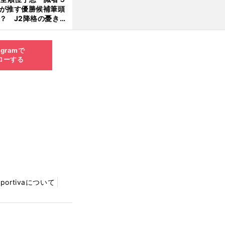
が推す優勝候補筆頭
？ J2降格の憂き目
遭いそうな３クラブ
は？
agramで
ローする
Sportivaについて