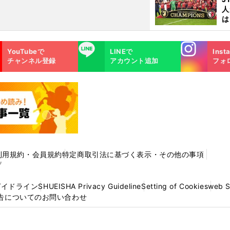
人
は
に
と
Instagra
LINE
YouTubeで
LINEで
Inst
m
チャンネル登録
アカウント追加
フォ
利用規約・会員規約
特定商取引法に基づく表示・その他の事項
プ
ガイドライン
SHUEISHA Privacy Guideline
Setting of Cookies
web 
告についてのお問い合わせ