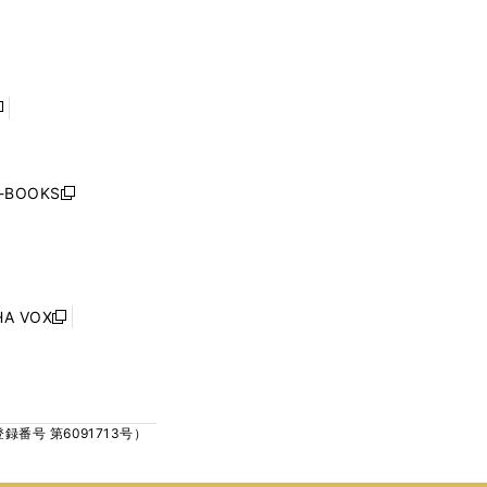
で
で
ン
ン
開
開
ド
ド
く
く
ウ
ウ
で
で
開
開
く
く
し
い
ウ
j-BOOKS
新
ィ
し
ン
い
ド
ウ
ウ
ィ
で
ン
HA VOX
開
新
ド
く
し
ウ
い
で
ウ
開
ィ
く
号 第6091713号）
ン
ド
ウ