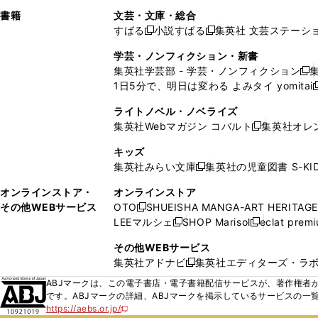
で
ウ
で
で
し
し
ン
ィ
ン
ン
ン
書籍
文芸・文庫・総合
開
で
開
開
い
い
ド
ン
ド
ド
ド
すばる
小説すばる
集英社 文芸ステーシ
く
開
く
く
新
新
ウ
ウ
ウ
ド
ウ
ウ
ウ
く
し
し
ィ
ィ
学芸・ノンフィクション・新書
で
ウ
で
で
で
い
い
ン
ン
集英社学芸部 - 学芸・ノンフィクション
開
で
開
開
開
新
ウ
ウ
ド
ド
1日5分で、明日は変わる よみタイ yomitai
く
開
く
く
く
し
新
ィ
ィ
ウ
ウ
く
い
ン
ン
ライトノベル・ノベライズ
で
で
ウ
ド
ド
集英社Webマガジン コバルト
集英社オレ
開
開
新
ィ
ウ
ウ
く
く
し
ン
キッズ
で
で
い
ド
集英社みらい文庫
集英社の児童図書 S-KID
開
開
新
ウ
ウ
く
く
し
ィ
オンラインストア・
オンラインストア
で
い
ン
その他WEBサービス
OTO
SHUEISHA MANGA-ART HERITAGE
開
新
ウ
ド
LEEマルシェ
SHOP Marisol
eclat prem
く
し
新
新
ィ
ウ
い
し
し
ン
その他WEBサービス
で
ウ
い
い
ド
集英社アドナビ
集英社エディターズ・ラ
開
新
ィ
ウ
ウ
ウ
く
し
ABJマークは、この電子書店・電子書籍配信サービスが、著作権者か
ン
ィ
ィ
で
い
です。ABJマークの詳細、ABJマークを掲示しているサービスの一
ド
ン
ン
開
https://aebs.or.jp/
ウ
新
ウ
ド
ド