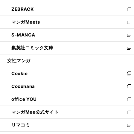
開
ウ
ン
ウ
し
ZEBRACK
く
で
ド
ィ
い
新
開
ウ
ン
ウ
し
マンガMeets
く
で
ド
ィ
い
新
開
ウ
ン
ウ
し
S-MANGA
く
で
ド
ィ
い
新
開
ウ
ン
ウ
し
集英社コミック文庫
く
で
ド
ィ
い
新
開
ウ
ン
ウ
し
女性マンガ
く
で
ド
ィ
い
開
ウ
ン
ウ
Cookie
く
で
ド
ィ
新
開
ウ
ン
し
Cocohana
く
で
ド
い
新
開
ウ
ウ
し
office YOU
く
で
ィ
い
新
開
ン
ウ
し
マンガMee公式サイト
く
ド
ィ
い
新
ウ
ン
ウ
し
リマコミ
で
ド
ィ
い
新
開
ウ
ン
ウ
し