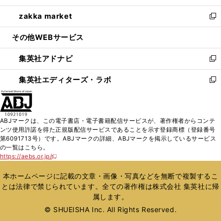
開
ウ
ン
ウ
し
zakka market
く
で
ド
ィ
い
新
開
ウ
ン
ウ
し
その他WEBサービス
く
で
ド
ィ
い
開
ウ
ン
ウ
集英社アドナビ
く
で
ド
ィ
新
開
ウ
ン
し
集英社エディターズ・ラボ
く
で
ド
い
新
開
ウ
ウ
し
く
で
ィ
い
開
ン
ウ
ABJマークは、この電子書店・電子書籍配信サービスが、著作権者からコンテ
く
ド
ィ
ンツ使用許諾を得た正規版配信サービスであることを示す登録商標（登録番号
ウ
ン
第6091713号）です。ABJマークの詳細、ABJマークを掲示しているサービス
で
ド
の一覧はこちら。
開
ウ
https://aebs.or.jp/
新
く
で
し
い
開
本ホームページに記載の文章・画像・写真などを無断で複製するこ
ウ
く
とは法律で禁じられています。全ての著作権は株式会社 集英社に帰
ィ
属します。
ン
ド
© SHUEISHA Inc. All Rights Reserved.
ウ
で