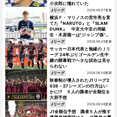
小次郎に憧れていた
Jリーグ
2026.08.07更新
横浜Ｆ・マリノスの宮市亮を育
てた『NARUTO』と『SLAM
DUNK』 中京大中京の同級
生・木原龍一は"ジャンプ係"だ
った
Jリーグ
2026.08.06更新
サッカー日本代表と無縁のＪリ
ーグ 24年ぶりゴールデン生中
継の開幕戦でヘタな試合は見せ
られない
Jリーグ
2026.08.06更新
秋春制が導入されたJ1リーグ2
026－27シーズンの行方はい
かに!? ５人の識者が全順位を
大胆予想
Jリーグ
2026.08.06更新
J1全順位予想 識者５人が推す