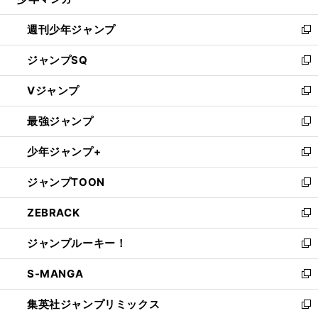
る
開
週刊少年ジャンプ
く
新
し
ジャンプSQ
い
新
ウ
し
Vジャンプ
ィ
い
新
ン
ウ
し
最強ジャンプ
ド
ィ
い
新
ウ
ン
ウ
し
少年ジャンプ+
で
ド
ィ
い
新
開
ウ
ン
ウ
し
ジャンプTOON
く
で
ド
ィ
い
新
開
ウ
ン
ウ
し
ZEBRACK
く
で
ド
ィ
い
新
開
ウ
ン
ウ
し
ジャンプルーキー！
く
で
ド
ィ
い
新
開
ウ
ン
ウ
し
S-MANGA
く
で
ド
ィ
い
新
開
ウ
ン
ウ
し
集英社ジャンプリミックス
く
で
ド
ィ
い
新