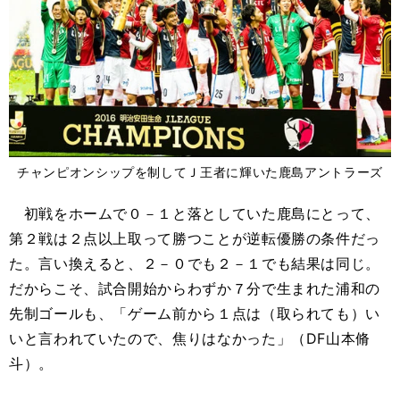
チャンピオンシップを制してＪ王者に輝いた鹿島アントラーズ
初戦をホームで０－１と落としていた鹿島にとって、
第２戦は２点以上取って勝つことが逆転優勝の条件だっ
た。言い換えると、２－０でも２－１でも結果は同じ。
だからこそ、試合開始からわずか７分で生まれた浦和の
先制ゴールも、「ゲーム前から１点は（取られても）い
いと言われていたので、焦りはなかった」（DF山本脩
斗）。