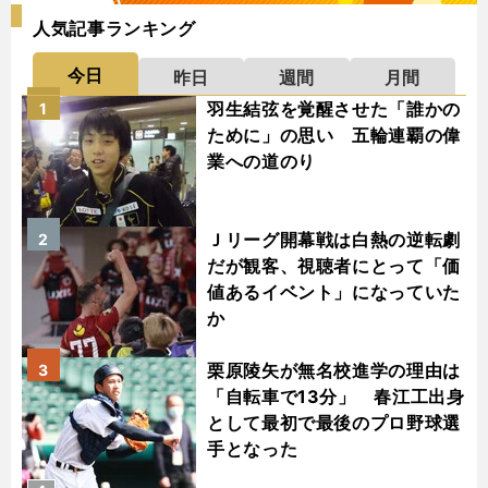
人気記事ランキング
今日
昨日
週間
月間
羽生結弦を覚醒させた「誰かの
1
ために」の思い 五輪連覇の偉
業への道のり
Ｊリーグ開幕戦は白熱の逆転劇
2
だが観客、視聴者にとって「価
値あるイベント」になっていた
か
栗原陵矢が無名校進学の理由は
3
「自転車で13分」 春江工出身
として最初で最後のプロ野球選
手となった