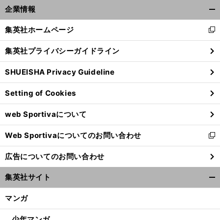
、
セ
前
企業情報
へ
J1
開
く/
集英社ホームページ
新
閉
し
じ
集英社プライバシーガイドライン
い
る
ウ
SHUEISHA Privacy Guideline
ィ
ン
Setting of Cookies
ド
ウ
web Sportivaについて
で
開
Web Sportivaについてのお問い合わせ
く
新
し
広告についてのお問い合わせ
い
ウ
集英社サイト
ィ
開
ン
く/
マンガ
ド
閉
ウ
じ
少年マンガ
で