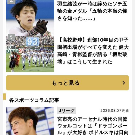
4
羽生結弦が一時は諦めたソチ五
輪の金メダル「五輪の本当の怖
さを知った......」
5
【高校野球】創部10年目の甲子
園初出場がすべてを変えた 健大
高崎・青栁監督が語る「機動破
壊」はこうして生まれた
もっと見る
各スポーツコラム記事
Jリーグ
2026.08.07更新
宮市亮のアーセナル時代の同僚
ウォルコットは『ドラゴンボー
ル』が大好き ポドルスキは日向