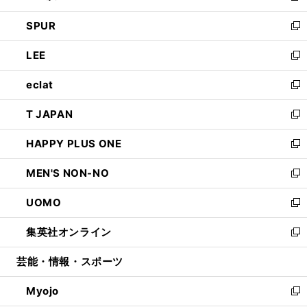
ウ
ン
ウ
し
SPUR
で
ド
ィ
い
新
開
ウ
ン
ウ
し
LEE
く
で
ド
ィ
い
新
開
ウ
ン
ウ
し
eclat
く
で
ド
ィ
い
新
開
ウ
ン
ウ
し
T JAPAN
く
で
ド
ィ
い
新
開
ウ
ン
ウ
し
HAPPY PLUS ONE
く
で
ド
ィ
い
新
開
ウ
ン
ウ
し
MEN'S NON-NO
く
で
ド
ィ
い
新
開
ウ
ン
ウ
し
UOMO
く
で
ド
ィ
い
新
開
ウ
ン
ウ
し
集英社オンライン
く
で
ド
ィ
い
新
開
ウ
ン
ウ
し
芸能・情報・スポーツ
く
で
ド
ィ
い
開
ウ
ン
ウ
Myojo
く
で
ド
ィ
新
開
ウ
ン