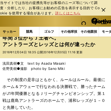
当サイトでは当社の提携先等がお客様のニーズ等について調
査・分析したり、お客様にお勧めの広告を表⽰する⽬的で Co
閉じ
okie を使⽤する場合があります。
詳しくはこちら
る
マイペ
web Sportiva (webスポルティーバ)
検索
メニュ
we
ー
サッカーの記事一覧
Jリーグ他
Jリーグ
年間３
b
ジ
サッカー
競馬
ゴルフ
その他球技
その他競技
モー
ス
年間３位からＪ王者へ。
ポ
アントラーズとレッズとは何が違ったか
ル
テ
2016年12月04日 18:35 公開
2016年12月05日 11:16 更新
ィ
ー
浅田真樹●文 text by Asada Masaki
バ
佐野美樹●撮影 photo by Sano Miki
その制度の是非はともかく、ルールはルール。最後に
ホーム＆アウェーで行なわれる決勝戦で、勝ったチーム
がJ1年間優勝となるＪリーグチャンピオンシップ。第１
戦は鹿島アントラーズのホームで、浦和レッズが１－０
と先勝していた。