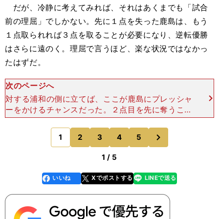
だが、冷静に考えてみれば、それはあくまでも「試合
前の理屈」でしかない。先に１点を失った鹿島は、もう
１点取られれば３点を取ることが必要になり、逆転優勝
はさらに遠のく。理屈で言うほど、楽な状況ではなかっ
たはずだ。
次のページへ
対する浦和の側に立てば、ここが鹿島にプレッシャ
ーをかけるチャンスだった。２点目を先に奪うこと
ができれば、鹿島に相当なダメージを与えられたは
ずだ。 ところが、実際はそうはならなかった。先
次
1
2
3
4
5
のページへ
制されても意に介
1 / 5
いいね
Xでポストする
LINEで送る
line
faceboo
x
k