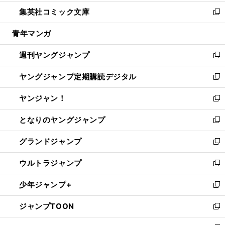
開
ウ
ン
ウ
し
集英社コミック文庫
く
で
ド
ィ
い
新
開
ウ
ン
ウ
し
青年マンガ
く
で
ド
ィ
い
開
ウ
ン
ウ
週刊ヤングジャンプ
く
で
ド
ィ
新
開
ウ
ン
し
ヤングジャンプ定期購読デジタル
く
で
ド
い
新
開
ウ
ウ
し
ヤンジャン！
く
で
ィ
い
新
開
ン
ウ
し
となりのヤングジャンプ
く
ド
ィ
い
新
ウ
ン
ウ
し
グランドジャンプ
で
ド
ィ
い
新
開
ウ
ン
ウ
し
ウルトラジャンプ
く
で
ド
ィ
い
新
開
ウ
ン
ウ
し
少年ジャンプ+
く
で
ド
ィ
い
新
開
ウ
ン
ウ
し
ジャンプTOON
く
で
ド
ィ
い
新
開
ウ
ン
ウ
し