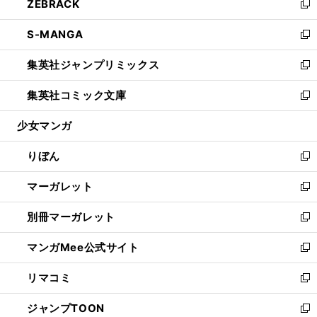
ZEBRACK
く
で
ド
ィ
い
新
開
ウ
ン
ウ
し
S-MANGA
く
で
ド
ィ
い
新
開
ウ
ン
ウ
し
集英社ジャンプリミックス
く
で
ド
ィ
い
新
開
ウ
ン
ウ
し
集英社コミック文庫
く
で
ド
ィ
い
新
開
ウ
ン
ウ
し
少女マンガ
く
で
ド
ィ
い
開
ウ
ン
ウ
りぼん
く
で
ド
ィ
新
開
ウ
ン
し
マーガレット
く
で
ド
い
新
開
ウ
ウ
し
別冊マーガレット
く
で
ィ
い
新
開
ン
ウ
し
マンガMee公式サイト
く
ド
ィ
い
新
ウ
ン
ウ
し
リマコミ
で
ド
ィ
い
新
開
ウ
ン
ウ
し
ジャンプTOON
く
で
ド
ィ
い
新