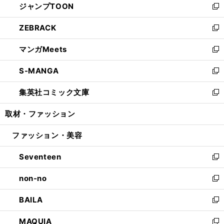
ジャンプTOON
く
で
ド
ィ
い
新
開
ウ
ン
ウ
し
ZEBRACK
く
で
ド
ィ
い
新
開
ウ
ン
ウ
し
マンガMeets
く
で
ド
ィ
い
新
開
ウ
ン
ウ
し
S-MANGA
く
で
ド
ィ
い
新
開
ウ
ン
ウ
し
集英社コミック文庫
く
で
ド
ィ
い
新
開
ウ
ン
ウ
し
取材・ファッション
く
で
ド
ィ
い
開
ウ
ン
ウ
ファッション・美容
く
で
ド
ィ
開
ウ
ン
Seventeen
く
で
ド
新
開
ウ
し
non-no
く
で
い
新
開
ウ
し
BAILA
く
ィ
い
新
ン
ウ
し
MAQUIA
ド
ィ
い
新