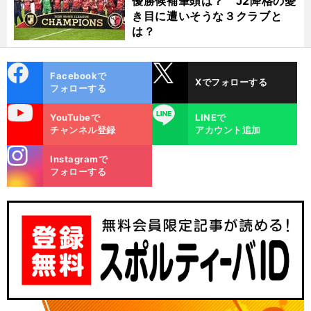
優勝候補筆頭は？ J2降格の憂
き目に遭いそうな３クラブと
は？
cebo
X
Facebookで
Xでフォローする
ok
フォローする
uTube
LINE
YouTubeで
LINEで
チャンネル登録
アカウント追加
stagra
Instagramで
m
フォローする