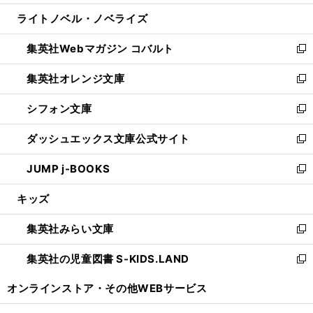
開
ウ
ン
ウ
し
ライトノベル・ノベライズ
く
で
ド
ィ
い
開
ウ
ン
ウ
集英社Webマガジン コバルト
く
で
ド
ィ
新
開
ウ
ン
し
集英社オレンジ文庫
く
で
ド
い
新
開
ウ
ウ
し
シフォン文庫
く
で
ィ
い
新
開
ン
ウ
し
ダッシュエックス文庫公式サイト
く
ド
ィ
い
新
ウ
ン
ウ
し
JUMP j-BOOKS
で
ド
ィ
い
新
開
ウ
ン
ウ
し
キッズ
く
で
ド
ィ
い
開
ウ
ン
ウ
集英社みらい文庫
く
で
ド
ィ
新
開
ウ
ン
し
集英社の児童図書 S-KIDS.LAND
く
で
ド
い
新
開
ウ
ウ
し
オンラインストア・
その他WEBサービス
く
で
ィ
い
開
ン
ウ