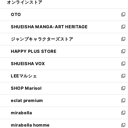
オンラインストア
く
ド
ィ
ウ
ン
OTO
で
ド
新
開
ウ
し
SHUEISHA MANGA-ART HERITAGE
く
で
い
新
開
ウ
し
ジャンプキャラクターズストア
く
ィ
い
新
ン
ウ
し
HAPPY PLUS STORE
ド
ィ
い
新
ウ
ン
ウ
し
SHUEISHA VOX
で
ド
ィ
い
新
開
ウ
ン
ウ
し
LEEマルシェ
く
で
ド
ィ
い
新
開
ウ
ン
ウ
し
SHOP Marisol
く
で
ド
ィ
い
新
開
ウ
ン
ウ
し
eclat premium
く
で
ド
ィ
い
新
開
ウ
ン
ウ
し
mirabella
く
で
ド
ィ
い
新
開
ウ
ン
ウ
し
mirabella homme
く
で
ド
ィ
い
新