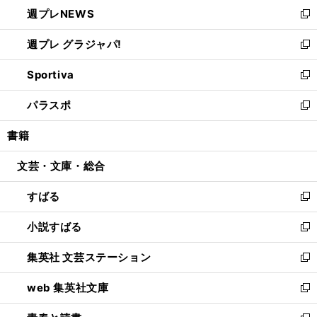
し
週プレNEWS
く
で
ド
い
新
開
ウ
ウ
し
週プレ グラジャパ!
く
で
ィ
い
新
開
ン
ウ
し
Sportiva
く
ド
ィ
い
新
ウ
ン
ウ
し
パラスポ
で
ド
ィ
い
新
開
ウ
ン
ウ
し
書籍
く
で
ド
ィ
い
開
ウ
ン
ウ
文芸・文庫・総合
く
で
ド
ィ
開
ウ
ン
すばる
く
で
ド
新
開
ウ
し
小説すばる
く
で
い
新
開
ウ
し
集英社 文芸ステーション
く
ィ
い
新
ン
ウ
し
web 集英社文庫
ド
ィ
い
新
ウ
ン
ウ
し