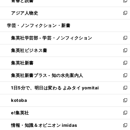
青春と読書
で
ド
ィ
い
新
開
ウ
ン
ウ
し
アジア人物史
く
で
ド
ィ
い
新
開
ウ
ン
ウ
し
学芸・ノンフィクション・新書
く
で
ド
ィ
い
開
ウ
ン
ウ
集英社学芸部 - 学芸・ノンフィクション
く
で
ド
ィ
新
開
ウ
ン
し
集英社ビジネス書
く
で
ド
い
新
開
ウ
ウ
し
集英社新書
く
で
ィ
い
新
開
ン
ウ
し
集英社新書プラス - 知の水先案内人
く
ド
ィ
い
新
ウ
ン
ウ
し
1日5分で、明日は変わる よみタイ yomitai
で
ド
ィ
い
新
開
ウ
ン
ウ
し
kotoba
く
で
ド
ィ
い
新
開
ウ
ン
ウ
し
e!集英社
く
で
ド
ィ
い
新
開
ウ
ン
ウ
し
情報・知識＆オピニオン imidas
く
で
ド
ィ
い
新