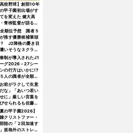
高校野球】創部10年
の甲子園初出場がす
てを変えた 健大高
・青栁監督が語る
機動破壊」はこうし
1全順位予想 識者５
生まれた
が推す優勝候補筆頭
？ J2降格の憂き目
遭いそうな３クラブ
は？
春制が導入されたJ1
ーグ2026－27シー
ンの行方はいかに!?
５人の識者が全順位
大胆予想
お前がラクして生意
だな」「あいつ若い
せに」厳しい言葉を
びせられるも佐藤慎
郎が貫いた誇りとフ
夏の甲子園2026】
ンへの思い
隷クリストファー・
部陸の「２回加速す
」規格外のストレー