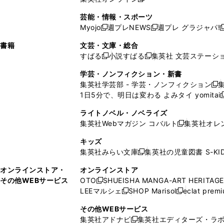
し
新
し
し
し
ン
ィ
ン
ン
開
で
開
で
い
し
い
い
い
ド
ン
ド
ド
芸能・情報・スポーツ
く
開
く
開
ウ
い
ウ
ウ
ウ
ウ
ド
ウ
ウ
Myojo
週プレNEWS
週プレ グラジャパ!
く
く
新
新
新
ィ
ウ
ィ
ィ
ィ
で
ウ
で
で
し
し
ン
ィ
ン
ン
ン
書籍
文芸・文庫・総合
開
で
開
開
い
い
ド
ン
ド
ド
ド
すばる
小説すばる
集英社 文芸ステーシ
く
開
く
く
新
新
ウ
ウ
ウ
ド
ウ
ウ
ウ
く
し
し
ィ
ィ
学芸・ノンフィクション・新書
で
ウ
で
で
で
い
い
ン
ン
集英社学芸部 - 学芸・ノンフィクション
開
で
開
開
開
新
ウ
ウ
ド
ド
1日5分で、明日は変わる よみタイ yomitai
く
開
く
く
く
し
新
ィ
ィ
ウ
ウ
く
い
ン
ン
ライトノベル・ノベライズ
で
で
ウ
ド
ド
集英社Webマガジン コバルト
集英社オレ
開
開
新
ィ
ウ
ウ
く
く
し
ン
キッズ
で
で
い
ド
集英社みらい文庫
集英社の児童図書 S-KID
開
開
新
ウ
ウ
く
く
し
ィ
オンラインストア・
オンラインストア
で
い
ン
その他WEBサービス
OTO
SHUEISHA MANGA-ART HERITAGE
開
新
ウ
ド
LEEマルシェ
SHOP Marisol
eclat prem
く
し
新
新
ィ
ウ
い
し
し
ン
その他WEBサービス
で
ウ
い
い
ド
集英社アドナビ
集英社エディターズ・ラ
開
新