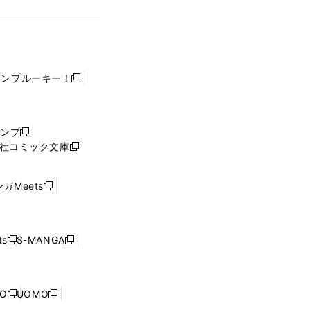
ャンプルーキー！
新
し
い
ウ
ャンプ
新
ィ
社コミック文庫
し
新
ン
い
し
ド
ウ
い
ウ
ガMeets
新
ィ
ウ
で
し
ン
ィ
開
い
ド
ン
く
ウ
ウ
ド
s
S-MANGA
新
新
ィ
で
ウ
し
し
ン
開
で
い
い
ド
く
開
ウ
ウ
ウ
NO
UOMO
く
新
新
ィ
ィ
で