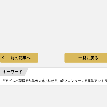
前の記事へ
一覧に戻る
キーワード
将
男
「
させる
#アビスパ福岡
#大島僚太
#小林悠
#川崎フロンターレ
#鹿島アント