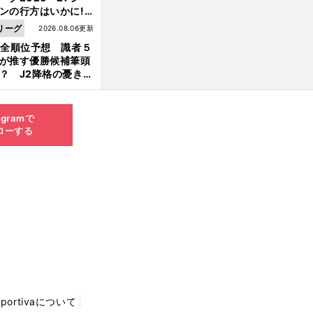
ンの行方はいかに!?
５人の識者が全順位
リーグ
2026.08.06更新
大胆予想
1全順位予想 識者５
が推す優勝候補筆頭
？ J2降格の憂き目
遭いそうな３クラブ
は？
agramで
ローする
Sportivaについて