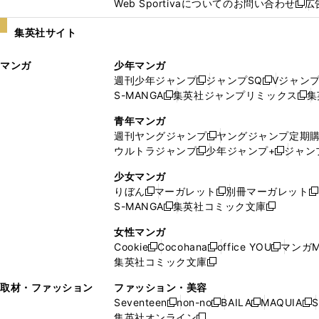
Web Sportivaについてのお問い合わせ
広
し
新
い
し
集英社サイト
ウ
い
ィ
ウ
マンガ
少年マンガ
ン
ィ
週刊少年ジャンプ
ジャンプSQ
Vジャン
ド
ン
新
新
S-MANGA
集英社ジャンプリミックス
集
ウ
ド
新
し
し
新
で
ウ
し
い
い
し
青年マンガ
開
で
い
ウ
ウ
い
週刊ヤングジャンプ
ヤングジャンプ定期
新
く
開
ウ
ィ
ィ
ウ
ウルトラジャンプ
少年ジャンプ+
ジャン
新
し
新
く
ィ
ン
ン
ィ
し
い
し
ン
ド
ド
ン
少女マンガ
い
ウ
い
ド
ウ
ウ
ド
りぼん
マーガレット
別冊マーガレット
新
新
新
ウ
ィ
ウ
ウ
で
で
ウ
S-MANGA
集英社コミック文庫
し
新
し
新
ィ
ン
ィ
で
開
開
で
い
し
い
し
ン
ド
ン
女性マンガ
開
く
く
開
ウ
い
ウ
い
ド
ウ
ド
Cookie
Cocohana
office YOU
マンガM
く
く
新
新
新
ィ
ウ
ィ
ウ
ウ
で
ウ
集英社コミック文庫
し
新
し
し
ン
ィ
ン
ィ
で
開
で
い
し
い
い
ド
ン
ド
ン
取材・ファッション
ファッション・美容
開
く
開
ウ
い
ウ
ウ
ウ
ド
ウ
ド
Seventeen
non-no
BAILA
MAQUIA
S
く
く
新
新
新
新
ィ
ウ
ィ
ィ
で
ウ
で
ウ
集英社オンライン