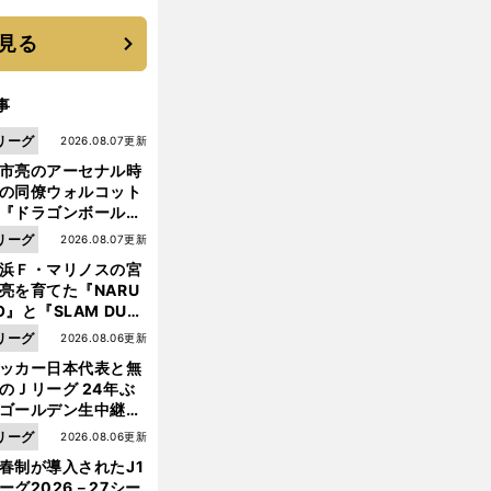
 それでもプロではな
大学進学を選ぶ理由
見る
事
リーグ
2026.08.07更新
市亮のアーセナル時
の同僚ウォルコット
『ドラゴンボール』
大好き ポドルスキは
リーグ
2026.08.07更新
向小次郎に憧れてい
浜Ｆ・マリノスの宮
亮を育てた『NARU
O』と『SLAM DUN
前
』 中京大中京の同
へ
リーグ
2026.08.06更新
生・木原龍一は"ジ
ッカー日本代表と無
ンプ係"だった
のＪリーグ 24年ぶ
ゴールデン生中継の
幕戦でヘタな試合は
リーグ
2026.08.06更新
せられない
春制が導入されたJ1
ーグ2026－27シー