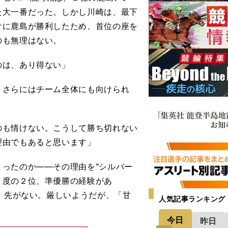
た大一番だった。しかし川崎は、最下
けに鹿島が勝利したため、首位の座を
のも無理はない。
のは、あり得ない」
さらにはチーム全体にも向けられ
のも情けない。こうして勝ち切れない
理由でもあると思います」
ったのか――その理由を"シルバー
６度の２位、準優勝の経験があ
は、先がない。厳しいようだが、「甘
人気記事ランキング
今日
昨日