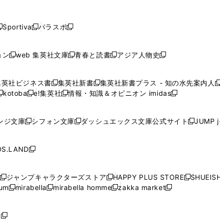
し
し
し
し
し
ン
ン
ン
ン
開
開
開
開
開
い
い
い
い
い
ド
ド
ド
ド
く
く
く
く
く
ウ
ウ
ウ
ウ
ウ
ウ
ウ
ウ
ウ
Sportiva
パラスポ
新
新
ィ
ィ
ィ
ィ
ィ
で
で
で
で
し
し
し
ン
ン
ン
ン
ン
開
開
開
開
い
い
い
ド
ド
ド
ド
ド
ョン
web 集英社文庫
青春と読書
アジア人物史
く
く
く
く
新
新
新
新
ウ
ウ
ウ
ウ
ウ
ウ
ウ
ウ
し
し
し
し
ィ
ィ
ィ
で
で
で
で
で
い
い
い
い
ン
ン
ン
集英社ビジネス書
集英社新書
集英社新書プラス - 知の水先案内人
開
開
開
開
開
新
新
新
ウ
ウ
ウ
ウ
ド
ド
ド
kotoba
e!集英社
情報・知識＆オピニオン imidas
く
く
く
く
く
新
し
新
し
新
ィ
ィ
ィ
ィ
ウ
ウ
ウ
し
し
い
し
い
し
ン
ン
ン
ン
で
で
で
い
い
ウ
い
ウ
い
ド
ド
ド
ド
ンジ文庫
シフォン文庫
ダッシュエックス文庫公式サイト
JUMP 
開
開
開
新
新
新
ウ
ウ
ィ
ウ
ィ
ウ
ウ
ウ
ウ
ウ
く
く
く
し
し
し
ィ
ィ
ン
ィ
ン
ィ
で
で
で
で
い
い
い
ン
ン
ド
ン
ド
ン
S.LAND
開
開
開
開
新
ウ
ウ
ウ
ド
ド
ウ
ド
ウ
ド
く
く
く
く
し
ィ
ィ
ィ
ウ
ウ
で
ウ
で
ウ
い
ン
ン
ン
ジャンプキャラクターズストア
HAPPY PLUS STORE
SHUEIS
で
で
開
で
開
で
新
新
新
ウ
ド
ド
ド
ium
mirabella
mirabella homme
zakka market
開
開
く
開
く
開
し
新
新
新
し
新
し
ィ
ウ
ウ
ウ
く
く
く
く
い
し
し
い
し
し
い
ン
で
で
で
ウ
い
い
ウ
い
い
ウ
ド
ボ
開
開
開
新