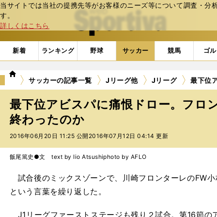
当サイトでは当社の提携先等がお客様のニーズ等について調査・分析し
web Sportiva (webスポルティーバ)
す。
詳しくはこちら
新着
ランキング
野球
サッカー
競馬
ゴル
we
サッカーの記事一覧
Jリーグ他
Jリーグ
最下位
b
ス
最下位アビスパに痛恨ドロー。フロ
ポ
ル
終わったのか
テ
2016年06月20日 11:25 公開
2016年07月12日 04:14 更新
ィ
ー
バ
飯尾篤史●文 text by Iio Atsushi
photo by AFLO
試合後のミックスゾーンで、川崎フロンターレのFW小
という言葉を繰り返した。
J1リーグファーストステージも残り２試合。第16節の