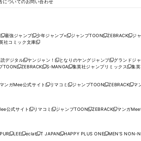
告についてのお問い合わせ
プ
最強ジャンプ
少年ジャンプ+
ジャンプTOON
ZEBRACK
ジ
新
新
新
新
新
英社コミック文庫
し
新
し
し
し
し
い
い
し
い
い
い
ウ
ウ
い
ウ
ウ
ウ
購読デジタル
ヤンジャン！
となりのヤングジャンプ
グランドジ
新
新
新
ィ
ィ
ウ
ィ
ィ
ィ
プTOON
ZEBRACK
S-MANGA
集英社ジャンプリミックス
集英
新
し
新
し
新
し
新
ン
ン
ィ
ン
ン
ン
し
い
し
い
し
い
し
ド
ド
ン
ド
ド
ド
い
ウ
い
ウ
い
ウ
い
ウ
ウ
ド
ウ
ウ
ウ
マンガMee公式サイト
リマコミ
ジャンプTOON
ZEBRACK
マン
新
新
新
新
ウ
ィ
ウ
ィ
ウ
ィ
ウ
で
で
ウ
で
で
で
し
し
し
し
し
ィ
ン
ィ
ン
ィ
ン
ィ
開
開
で
開
開
開
い
い
い
い
い
ン
ド
ン
ド
ン
ド
ン
く
く
開
く
く
く
ウ
ウ
ウ
ウ
ウ
ド
ウ
ド
ウ
ド
ウ
ド
ee公式サイト
リマコミ
ジャンプTOON
ZEBRACK
マンガMeet
く
新
新
新
新
ィ
ィ
ィ
ィ
ィ
ウ
で
ウ
で
ウ
で
ウ
し
し
し
し
ン
ン
ン
ン
ン
で
開
で
開
で
開
で
い
い
い
い
ド
ド
ド
ド
ド
開
く
開
く
開
く
開
ウ
ウ
ウ
ウ
ウ
ウ
ウ
ウ
ウ
PUR
LEE
eclat
T JAPAN
HAPPY PLUS ONE
MEN'S NON-
く
く
く
く
新
新
新
新
新
ィ
ィ
ィ
ィ
で
で
で
で
で