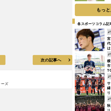
ト
く
もっと
各スポーツコラム記
J
宮
代
は
が
J
日
次の記事へ
横
た
市
T
」
K
J
級
サ
ラーズ
ャ
縁
り
開
J
見
秋
リ