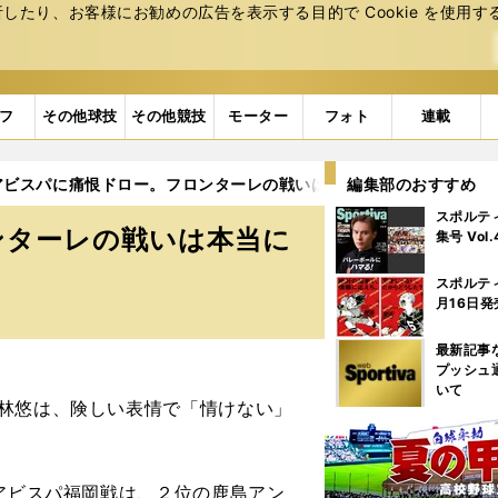
たり、お客様にお勧めの広告を表⽰する⽬的で Cookie を使⽤す
フ
その他球技
その他競技
モーター
フォト
連載
アビスパに痛恨ドロー。フロンターレの戦いは本当に終わったのか
編集部のおすすめ
スポルテ
ンターレの戦いは本当に
集号 Vol
スポルテ
月16日発
最新記事
プッシュ
いて
林悠は、険しい表情で「情けない」
アビスパ福岡戦は、２位の鹿島アン