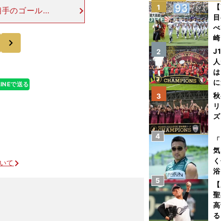
【
1
相手のゴールキ
目
ェリントンに頭
べ
ールに流し込ま
崎
次
「
J
2
て
人
は
に
LINEで送る
と
秋
3
リ
ズ
4
を
「
気
く
ついて
浴
5
太
【
ァ
聖
高
る