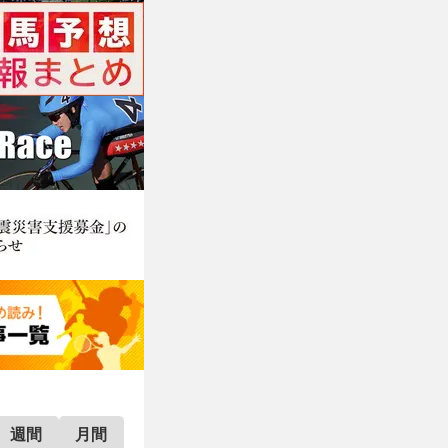
週間
月間