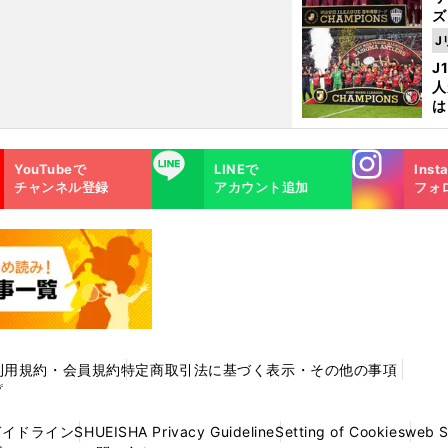
ズ
J
を
J
人
は
に
と
Instagra
LINE
YouTubeで
LINEで
Inst
m
チャンネル登録
アカウント追加
フォ
利用規約・会員規約
特定商取引法に基づく表示・その他の事項
プ
ガイドライン
SHUEISHA Privacy Guideline
Setting of Cookies
web 