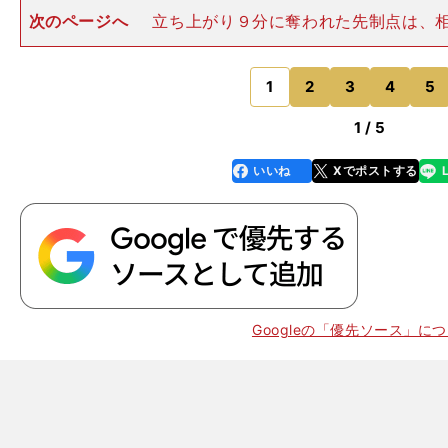
次のページへ
立ち上がり９分に奪われた先制点は、
ックから生まれた。そのボールを福岡のセンターFWウ
でそらされ、MF邦本宜裕、FW金森健志とつながれてゴ
れた。「（ウェリン
1
2
3
4
5
のページへ
1 / 5
いいね
Xでポストする
line
faceboo
x
k
Googleの「優先ソース」に