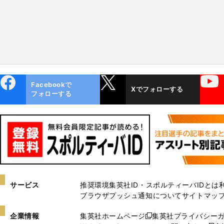
ebo
X
YouTube
Facebookで
Xでフォローする
ok
フォローする
サービス
推奨環境
集英社ID・スポルティーバIDとは
ブラウザプッシュ通知について
サイトマッ
企業情報
集英社ホームページ
集英社プライバシー
新