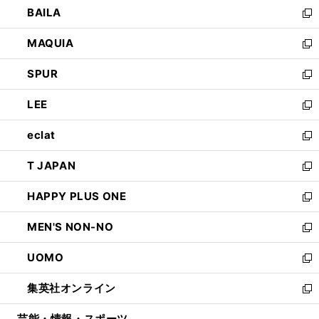
し
BAILA
く
ィ
い
新
ン
ウ
し
MAQUIA
ド
ィ
い
新
ウ
ン
ウ
し
SPUR
で
ド
ィ
い
新
開
ウ
ン
ウ
し
LEE
く
で
ド
ィ
い
新
開
ウ
ン
ウ
し
eclat
く
で
ド
ィ
い
新
開
ウ
ン
ウ
し
T JAPAN
く
で
ド
ィ
い
新
開
ウ
ン
ウ
し
HAPPY PLUS ONE
く
で
ド
ィ
い
新
開
ウ
ン
ウ
し
MEN'S NON-NO
く
で
ド
ィ
い
新
開
ウ
ン
ウ
し
UOMO
く
で
ド
ィ
い
新
開
ウ
ン
ウ
し
集英社オンライン
く
で
ド
ィ
い
新
開
ウ
ン
ウ
し
芸能・情報・スポーツ
く