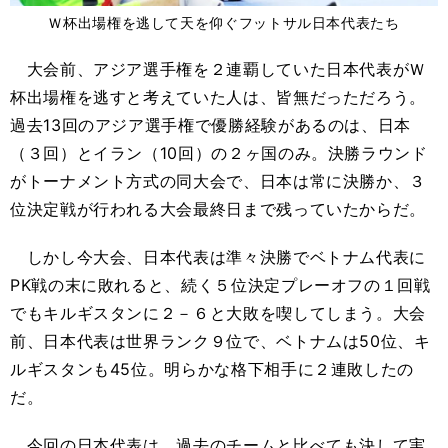
Ｗ杯出場権を逃して天を仰ぐフットサル日本代表たち
大会前、アジア選手権を２連覇していた日本代表がＷ
杯出場権を逃すと考えていた人は、皆無だっただろう。
過去13回のアジア選手権で優勝経験があるのは、日本
（３回）とイラン（10回）の２ヶ国のみ。決勝ラウンド
がトーナメント方式の同大会で、日本は常に決勝か、３
位決定戦が行われる大会最終日まで残っていたからだ。
しかし今大会、日本代表は準々決勝でベトナム代表に
PK戦の末に敗れると、続く５位決定プレーオフの１回戦
でもキルギスタンに２－６と大敗を喫してしまう。大会
前、日本代表は世界ランク９位で、ベトナムは50位、キ
ルギスタンも45位。明らかな格下相手に２連敗したの
だ。
今回の日本代表は、過去のチームと比べても決して実