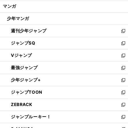
ン
く/
マンガ
ド
閉
ウ
じ
少年マンガ
で
る
開
週刊少年ジャンプ
く
新
し
ジャンプSQ
い
新
ウ
し
Vジャンプ
ィ
い
新
ン
ウ
し
最強ジャンプ
ド
ィ
い
新
ウ
ン
ウ
し
少年ジャンプ+
で
ド
ィ
い
新
開
ウ
ン
ウ
し
ジャンプTOON
く
で
ド
ィ
い
新
開
ウ
ン
ウ
し
ZEBRACK
く
で
ド
ィ
い
新
開
ウ
ン
ウ
し
ジャンプルーキー！
く
で
ド
ィ
い
新
開
ウ
ン
ウ
し