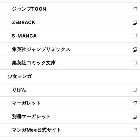
開
ウ
ン
ウ
し
ジャンプTOON
く
で
ド
ィ
い
新
開
ウ
ン
ウ
し
ZEBRACK
く
で
ド
ィ
い
新
開
ウ
ン
ウ
し
S-MANGA
く
で
ド
ィ
い
新
開
ウ
ン
ウ
し
集英社ジャンプリミックス
く
で
ド
ィ
い
新
開
ウ
ン
ウ
し
集英社コミック文庫
く
で
ド
ィ
い
新
開
ウ
ン
ウ
し
少女マンガ
く
で
ド
ィ
い
開
ウ
ン
ウ
りぼん
く
で
ド
ィ
新
開
ウ
ン
し
マーガレット
く
で
ド
い
新
開
ウ
ウ
し
別冊マーガレット
く
で
ィ
い
新
開
ン
ウ
し
マンガMee公式サイト
く
ド
ィ
い
新
ウ
ン
ウ
し