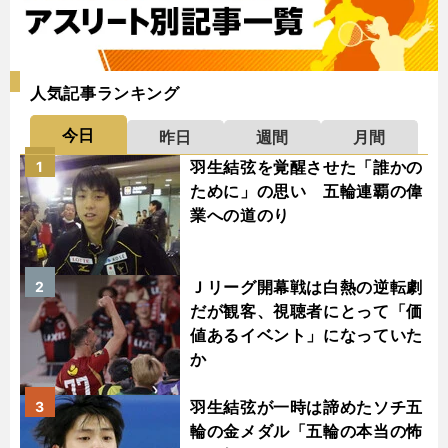
人気記事ランキング
今日
昨日
週間
月間
羽生結弦を覚醒させた「誰かの
1
ために」の思い 五輪連覇の偉
業への道のり
Ｊリーグ開幕戦は白熱の逆転劇
2
だが観客、視聴者にとって「価
値あるイベント」になっていた
か
羽生結弦が一時は諦めたソチ五
3
輪の金メダル「五輪の本当の怖