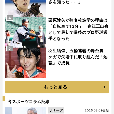
さを知った......」
4
栗原陵矢が無名校進学の理由は
「自転車で13分」 春江工出身
として最初で最後のプロ野球選
手となった
5
羽生結弦、五輪連覇の舞台裏
ケガで欠場中に取り組んだ「勉
強」で成長
もっと見る
各スポーツコラム記事
Jリーグ
2026.08.09更新