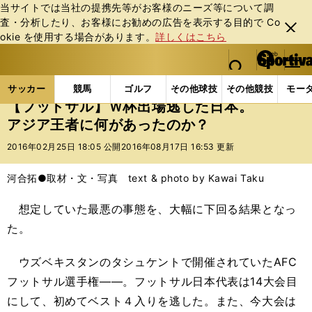
当サイトでは当社の提携先等がお客様のニーズ等について調
査・分析したり、お客様にお勧めの広告を表⽰する⽬的で Co
閉じ
okie を使⽤する場合があります。
詳しくはこちら
る
マイペ
web Sportiva (webスポルティーバ)
検索
メニュ
we
ー
サッカーの記事一覧
Jリーグ他
フットサル
【フ
b
ジ
サッカー
競馬
ゴルフ
その他球技
その他競技
モー
ス
【フットサル】Ｗ杯出場逃した日本。
ポ
アジア王者に何があったのか？
ル
テ
2016年02月25日 18:05 公開
2016年08月17日 16:53 更新
ィ
ー
河合拓●取材・文・写真 text & photo by Kawai Taku
バ
想定していた最悪の事態を、大幅に下回る結果となっ
た。
ウズベキスタンのタシュケントで開催されていたAFC
フットサル選手権――。フットサル日本代表は14大会目
にして、初めてベスト４入りを逃した。また、今大会は