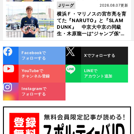
Jリーグ
2026.08.07更新
横浜Ｆ・マリノスの宮市亮を育
てた『NARUTO』と『SLAM
DUNK』 中京大中京の同級
生・木原龍一は"ジャンプ係"だ
った
cebo
X
Facebookで
Xでフォローする
ok
フォローする
uTube
LINE
YouTubeで
LINEで
チャンネル登録
アカウント追加
stagra
Instagramで
m
フォローする