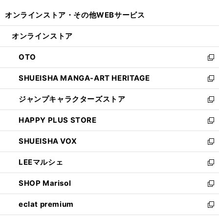
開
ウ
ウ
し
オンラインストア・
その他WEBサービス
く
で
ィ
い
開
ン
ウ
オンラインストア
く
ド
ィ
ウ
ン
OTO
で
ド
新
開
ウ
し
SHUEISHA MANGA-ART HERITAGE
く
で
い
新
開
ウ
し
ジャンプキャラクターズストア
く
ィ
い
新
ン
ウ
し
HAPPY PLUS STORE
ド
ィ
い
新
ウ
ン
ウ
し
SHUEISHA VOX
で
ド
ィ
い
新
開
ウ
ン
ウ
し
LEEマルシェ
く
で
ド
ィ
い
新
開
ウ
ン
ウ
し
SHOP Marisol
く
で
ド
ィ
い
新
開
ウ
ン
ウ
し
eclat premium
く
で
ド
ィ
い
新
開
ウ
ン
ウ
し