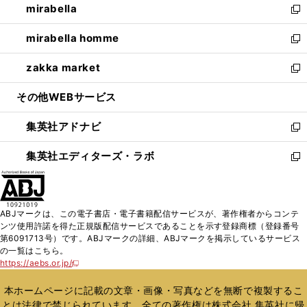
mirabella
く
で
ド
ィ
い
新
開
ウ
ン
ウ
し
mirabella homme
く
で
ド
ィ
い
新
開
ウ
ン
ウ
し
zakka market
く
で
ド
ィ
い
新
開
ウ
ン
ウ
し
その他WEBサービス
く
で
ド
ィ
い
開
ウ
ン
ウ
集英社アドナビ
く
で
ド
ィ
新
開
ウ
ン
し
集英社エディターズ・ラボ
く
で
ド
い
新
開
ウ
ウ
し
く
で
ィ
い
開
ン
ウ
ABJマークは、この電子書店・電子書籍配信サービスが、著作権者からコンテ
く
ド
ィ
ンツ使用許諾を得た正規版配信サービスであることを示す登録商標（登録番号
ウ
ン
第6091713号）です。ABJマークの詳細、ABJマークを掲示しているサービス
で
ド
の一覧はこちら。
開
ウ
https://aebs.or.jp/
新
く
で
し
い
開
本ホームページに記載の文章・画像・写真などを無断で複製するこ
ウ
く
とは法律で禁じられています。全ての著作権は株式会社 集英社に帰