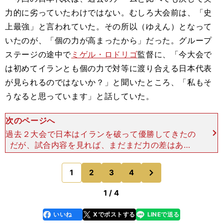
力的に劣っていたわけではない。むしろ大会前は、「史
上最強」と言われていた。その所以（ゆえん）となって
いたのが、「個の力が高まったから」だった。グループ
ステージの途中で
ミゲル・ロドリゴ
監督に、「今大会で
は初めてイランとも個の力で対等に渡り合える日本代表
が見られるのではないか？」と聞いたところ、「私もそ
うなると思っています」と話していた。
次のページへ
過去２大会で日本はイランを破って優勝してきたの
だが、試合内容を見れば、まだまだ力の差はあっ
た。粘り強くイランの攻撃をしのぎ、ワンチャンス
を確実にモノにする。そうした勝ち方で、アジア王
次
1
2
3
4
のページへ
者の座に就いていた
1 / 4
いいね
Xでポストする
LINEで送る
line
faceboo
x
k