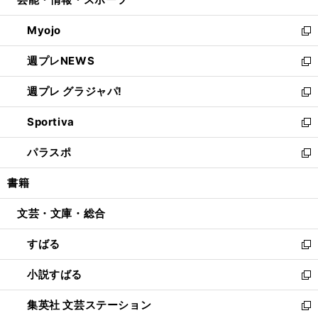
で
ド
ィ
い
開
ウ
ン
ウ
Myojo
く
で
ド
ィ
新
開
ウ
ン
し
週プレNEWS
く
で
ド
い
新
開
ウ
ウ
し
週プレ グラジャパ!
く
で
ィ
い
新
開
ン
ウ
し
Sportiva
く
ド
ィ
い
新
ウ
ン
ウ
し
パラスポ
で
ド
ィ
い
新
開
ウ
ン
ウ
し
書籍
く
で
ド
ィ
い
開
ウ
ン
ウ
文芸・文庫・総合
く
で
ド
ィ
開
ウ
ン
すばる
く
で
ド
新
開
ウ
し
小説すばる
く
で
い
新
開
ウ
し
集英社 文芸ステーション
く
ィ
い
新