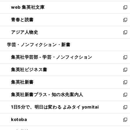
ン
ウ
し
web 集英社文庫
ド
ィ
い
新
ウ
ン
ウ
し
青春と読書
で
ド
ィ
い
新
開
ウ
ン
ウ
し
アジア人物史
く
で
ド
ィ
い
新
開
ウ
ン
ウ
し
学芸・ノンフィクション・新書
く
で
ド
ィ
い
開
ウ
ン
ウ
集英社学芸部 - 学芸・ノンフィクション
く
で
ド
ィ
新
開
ウ
ン
し
集英社ビジネス書
く
で
ド
い
新
開
ウ
ウ
し
集英社新書
く
で
ィ
い
新
開
ン
ウ
し
集英社新書プラス - 知の水先案内人
く
ド
ィ
い
新
ウ
ン
ウ
し
1日5分で、明日は変わる よみタイ yomitai
で
ド
ィ
い
新
開
ウ
ン
ウ
し
kotoba
く
で
ド
ィ
い
新
開
ウ
ン
ウ
し