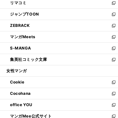
リマコミ
で
ド
ィ
い
新
開
ウ
ン
ウ
し
ジャンプTOON
く
で
ド
ィ
い
新
開
ウ
ン
ウ
し
ZEBRACK
く
で
ド
ィ
い
新
開
ウ
ン
ウ
し
マンガMeets
く
で
ド
ィ
い
新
開
ウ
ン
ウ
し
S-MANGA
く
で
ド
ィ
い
新
開
ウ
ン
ウ
し
集英社コミック文庫
く
で
ド
ィ
い
新
開
ウ
ン
ウ
し
女性マンガ
く
で
ド
ィ
い
開
ウ
ン
ウ
Cookie
く
で
ド
ィ
新
開
ウ
ン
し
Cocohana
く
で
ド
い
新
開
ウ
ウ
し
office YOU
く
で
ィ
い
新
開
ン
ウ
し
マンガMee公式サイト
く
ド
ィ
い
新