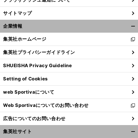
」
、
前
サイトマップ
へ
企業情報
開
く/
集英社ホームページ
新
閉
し
じ
集英社プライバシーガイドライン
い
る
ウ
SHUEISHA Privacy Guideline
ィ
ン
Setting of Cookies
ド
ウ
web Sportivaについて
で
開
Web Sportivaについてのお問い合わせ
く
新
し
広告についてのお問い合わせ
い
ウ
集英社サイト
ィ
開