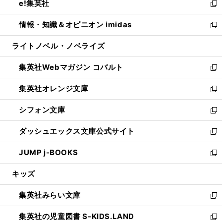
e!集英社
く
で
ド
ィ
い
新
開
ウ
ン
ウ
し
情報・知識＆オピニオン imidas
く
で
ド
ィ
い
新
開
ウ
ン
ウ
し
ライトノベル・ノベライズ
く
で
ド
ィ
い
開
ウ
ン
ウ
集英社Webマガジン コバルト
く
で
ド
ィ
新
開
ウ
ン
し
集英社オレンジ文庫
く
で
ド
い
新
開
ウ
ウ
し
シフォン文庫
く
で
ィ
い
新
開
ン
ウ
し
ダッシュエックス文庫公式サイト
く
ド
ィ
い
新
ウ
ン
ウ
し
JUMP j-BOOKS
で
ド
ィ
い
新
開
ウ
ン
ウ
し
キッズ
く
で
ド
ィ
い
開
ウ
ン
ウ
集英社みらい文庫
く
で
ド
ィ
新
開
ウ
ン
し
集英社の児童図書 S-KIDS.LAND
く
で
ド
い
新