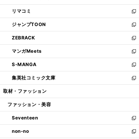
ウ
ン
ウ
し
リマコミ
で
ド
ィ
い
新
開
ウ
ン
ウ
し
ジャンプTOON
く
で
ド
ィ
い
新
開
ウ
ン
ウ
し
ZEBRACK
く
で
ド
ィ
い
新
開
ウ
ン
ウ
し
マンガMeets
く
で
ド
ィ
い
新
開
ウ
ン
ウ
し
S-MANGA
く
で
ド
ィ
い
新
開
ウ
ン
ウ
し
集英社コミック文庫
く
で
ド
ィ
い
新
開
ウ
ン
ウ
し
取材・ファッション
く
で
ド
ィ
い
開
ウ
ン
ウ
ファッション・美容
く
で
ド
ィ
開
ウ
ン
Seventeen
く
で
ド
新
開
ウ
し
non-no
く
で
い
新
開
ウ