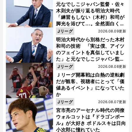
元なでしこジャパン監督・佐々
木則夫が振り返る明治大時代
「練習もしない（木村）和司が
脚光を浴びて...。全然面白くな
い４年間でした」
Jリーグ
2026.08.09更新
明治大時代から別格だった木村
和司の技術 「実は僕、アイツ
のフェイントを真似していまし
た」と元なでしこジャパン監
督・佐々木則夫
Jリーグ
2026.08.08更新
Ｊリーグ開幕戦は白熱の逆転劇
だが観客、視聴者にとって「価
値あるイベント」になっていた
か
Jリーグ
2026.08.07更新
宮市亮のアーセナル時代の同僚
ウォルコットは『ドラゴンボー
ル』が大好き ポドルスキは日向
小次郎に憧れていた