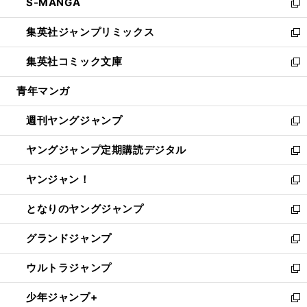
S-MANGA
く
で
ド
ィ
い
新
開
ウ
ン
ウ
し
集英社ジャンプリミックス
く
で
ド
ィ
い
新
開
ウ
ン
ウ
し
集英社コミック文庫
く
で
ド
ィ
い
新
開
ウ
ン
ウ
し
青年マンガ
く
で
ド
ィ
い
開
ウ
ン
ウ
週刊ヤングジャンプ
く
で
ド
ィ
新
開
ウ
ン
し
ヤングジャンプ定期購読デジタル
く
で
ド
い
新
開
ウ
ウ
し
ヤンジャン！
く
で
ィ
い
新
開
ン
ウ
し
となりのヤングジャンプ
く
ド
ィ
い
新
ウ
ン
ウ
し
グランドジャンプ
で
ド
ィ
い
新
開
ウ
ン
ウ
し
ウルトラジャンプ
く
で
ド
ィ
い
新
開
ウ
ン
ウ
し
少年ジャンプ+
く
で
ド
ィ
い
新