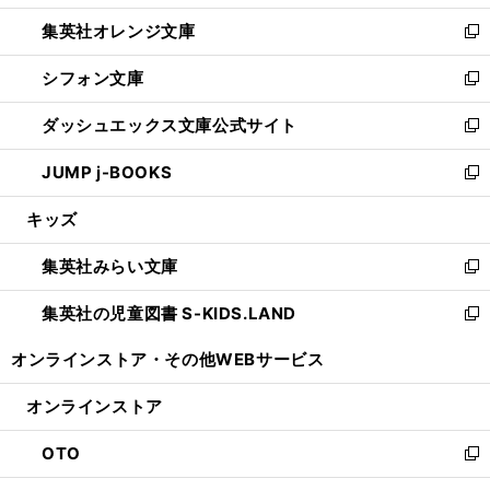
開
ウ
ン
し
集英社オレンジ文庫
く
で
ド
い
新
開
ウ
ウ
し
シフォン文庫
く
で
ィ
い
新
開
ン
ウ
し
ダッシュエックス文庫公式サイト
く
ド
ィ
い
新
ウ
ン
ウ
し
JUMP j-BOOKS
で
ド
ィ
い
新
開
ウ
ン
ウ
し
キッズ
く
で
ド
ィ
い
開
ウ
ン
ウ
集英社みらい文庫
く
で
ド
ィ
新
開
ウ
ン
し
集英社の児童図書 S-KIDS.LAND
く
で
ド
い
新
開
ウ
ウ
し
オンラインストア・
その他WEBサービス
く
で
ィ
い
開
ン
ウ
オンラインストア
く
ド
ィ
ウ
ン
OTO
で
ド
新
開
ウ
し