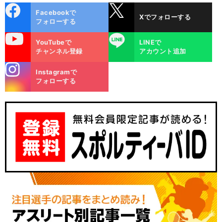
cebo
X
Facebookで
Xでフォローする
ok
フォローする
uTube
LINE
YouTubeで
LINEで
チャンネル登録
アカウント追加
stagra
Instagramで
m
フォローする