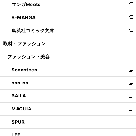
マンガMeets
く
で
ド
ィ
い
新
開
ウ
ン
ウ
し
S-MANGA
く
で
ド
ィ
い
新
開
ウ
ン
ウ
し
集英社コミック文庫
く
で
ド
ィ
い
新
開
ウ
ン
ウ
し
取材・ファッション
く
で
ド
ィ
い
開
ウ
ン
ウ
ファッション・美容
く
で
ド
ィ
開
ウ
ン
Seventeen
く
で
ド
新
開
ウ
し
non-no
く
で
い
新
開
ウ
し
BAILA
く
ィ
い
新
ン
ウ
し
MAQUIA
ド
ィ
い
新
ウ
ン
ウ
し
SPUR
で
ド
ィ
い
新
開
ウ
ン
ウ
し
LEE
く
で
ド
ィ
い