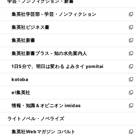
学芸・ノンフィクション・新書
く
で
ド
ィ
い
開
ウ
ン
ウ
集英社学芸部 - 学芸・ノンフィクション
く
で
ド
ィ
新
開
ウ
ン
し
集英社ビジネス書
く
で
ド
い
新
開
ウ
ウ
し
集英社新書
く
で
ィ
い
新
開
ン
ウ
し
集英社新書プラス - 知の水先案内人
く
ド
ィ
い
新
ウ
ン
ウ
し
1日5分で、明日は変わる よみタイ yomitai
で
ド
ィ
い
新
開
ウ
ン
ウ
し
kotoba
く
で
ド
ィ
い
新
開
ウ
ン
ウ
し
e!集英社
く
で
ド
ィ
い
新
開
ウ
ン
ウ
し
情報・知識＆オピニオン imidas
く
で
ド
ィ
い
新
開
ウ
ン
ウ
し
ライトノベル・ノベライズ
く
で
ド
ィ
い
開
ウ
ン
ウ
集英社Webマガジン コバルト
く
で
ド
ィ
新