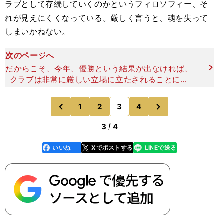
ラブとして存続していくのかというフィロソフィー、そ
れが見えにくくなっている。厳しく言うと、魂を失って
しまいかねない。
次のページへ
だからこそ、今年、優勝という結果が出なければ、
クラブは非常に厳しい立場に立たされることにな
る。そういう意味で、今シーズンは「背水の陣」。
常に勝たなくてはいけないというプレッシャーにさ
次
1
2
3
4
のページへ
のページへ
らされる状況にある
前
3 / 4
いいね
Xでポストする
LINEで送る
line
faceboo
x
k