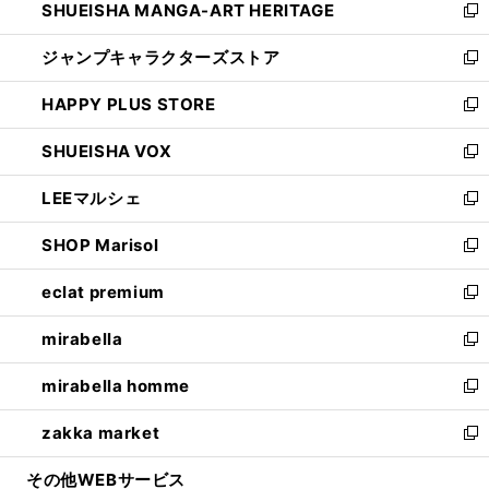
SHUEISHA MANGA-ART HERITAGE
く
で
い
新
開
ウ
し
ジャンプキャラクターズストア
く
ィ
い
新
ン
ウ
し
HAPPY PLUS STORE
ド
ィ
い
新
ウ
ン
ウ
し
SHUEISHA VOX
で
ド
ィ
い
新
開
ウ
ン
ウ
し
LEEマルシェ
く
で
ド
ィ
い
新
開
ウ
ン
ウ
し
SHOP Marisol
く
で
ド
ィ
い
新
開
ウ
ン
ウ
し
eclat premium
く
で
ド
ィ
い
新
開
ウ
ン
ウ
し
mirabella
く
で
ド
ィ
い
新
開
ウ
ン
ウ
し
mirabella homme
く
で
ド
ィ
い
新
開
ウ
ン
ウ
し
zakka market
く
で
ド
ィ
い
新
開
ウ
ン
ウ
し
その他WEBサービス
く
で
ド
ィ
い