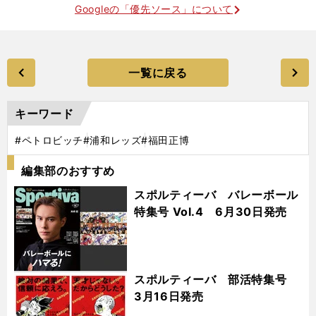
Googleの「優先ソース」について
一覧に戻る
キーワード
#ペトロビッチ
#浦和レッズ
#福田正博
編集部のおすすめ
スポルティーバ バレーボール
特集号 Vol.4 6月30日発売
スポルティーバ 部活特集号
3月16日発売