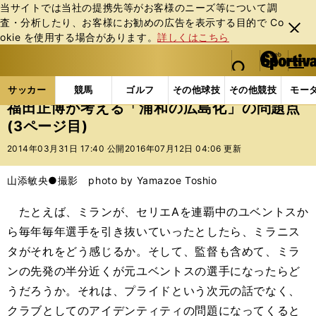
当サイトでは当社の提携先等がお客様のニーズ等について調
査・分析したり、お客様にお勧めの広告を表⽰する⽬的で Co
閉じ
okie を使⽤する場合があります。
詳しくはこちら
る
マイペ
web Sportiva (webスポルティーバ)
検索
メニュ
we
ー
サッカーの記事一覧
Jリーグ他
福田正博
福田正
b
ジ
サッカー
競馬
ゴルフ
その他球技
その他競技
モー
ス
福田正博が考える「浦和の広島化」の問題点
ポ
(3ページ目)
ル
テ
2014年03月31日 17:40 公開
2016年07月12日 04:06 更新
ィ
ー
山添敏央●撮影 photo by Yamazoe Toshio
バ
たとえば、ミランが、セリエAを連覇中のユベントスか
ら毎年毎年選手を引き抜いていったとしたら、ミラニス
タがそれをどう感じるか。そして、監督も含めて、ミラ
ンの先発の半分近くが元ユベントスの選手になったらど
うだろうか。それは、プライドという次元の話でなく、
クラブとしてのアイデンティティの問題になってくると