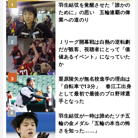
羽生結弦を覚醒させた「誰かの
1
ために」の思い 五輪連覇の偉
業への道のり
Ｊリーグ開幕戦は白熱の逆転劇
2
だが観客、視聴者にとって「価
値あるイベント」になっていた
か
栗原陵矢が無名校進学の理由は
3
「自転車で13分」 春江工出身
として最初で最後のプロ野球選
手となった
4
羽生結弦が一時は諦めたソチ五
輪の金メダル「五輪の本当の怖
さを知った......」