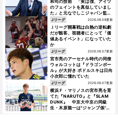
和司の技術 「実は僕、アイツ
のフェイントを真似していまし
た」と元なでしこジャパン監
督・佐々木則夫
Jリーグ
2026.08.08更新
Ｊリーグ開幕戦は白熱の逆転劇
だが観客、視聴者にとって「価
値あるイベント」になっていた
か
Jリーグ
2026.08.07更新
宮市亮のアーセナル時代の同僚
ウォルコットは『ドラゴンボー
ル』が大好き ポドルスキは日向
小次郎に憧れていた
Jリーグ
2026.08.07更新
横浜Ｆ・マリノスの宮市亮を育
てた『NARUTO』と『SLAM
DUNK』 中京大中京の同級
生・木原龍一は"ジャンプ係"だ
った