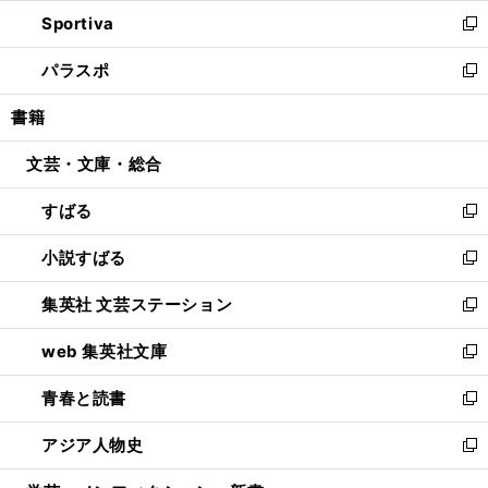
ン
ウ
し
Sportiva
く
ド
ィ
い
新
ウ
ン
ウ
し
パラスポ
で
ド
ィ
い
新
開
ウ
ン
ウ
し
書籍
く
で
ド
ィ
い
開
ウ
ン
ウ
文芸・文庫・総合
く
で
ド
ィ
開
ウ
ン
すばる
く
で
ド
新
開
ウ
し
小説すばる
く
で
い
新
開
ウ
し
集英社 文芸ステーション
く
ィ
い
新
ン
ウ
し
web 集英社文庫
ド
ィ
い
新
ウ
ン
ウ
し
青春と読書
で
ド
ィ
い
新
開
ウ
ン
ウ
し
アジア人物史
く
で
ド
ィ
い
新
開
ウ
ン
ウ
し