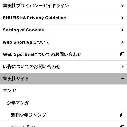
し
じ
集英社プライバシーガイドライン
い
る
ウ
SHUEISHA Privacy Guideline
ィ
ン
Setting of Cookies
ド
ウ
web Sportivaについて
で
開
Web Sportivaについてのお問い合わせ
く
新
し
広告についてのお問い合わせ
い
ウ
集英社サイト
ィ
開
ン
く/
マンガ
ド
閉
ウ
じ
少年マンガ
で
る
開
週刊少年ジャンプ
く
新
し