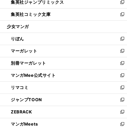
集英社ジャンプリミックス
く
で
ド
ィ
い
新
開
ウ
ン
ウ
し
集英社コミック文庫
く
で
ド
ィ
い
新
開
ウ
ン
ウ
し
少女マンガ
く
で
ド
ィ
い
開
ウ
ン
ウ
りぼん
く
で
ド
ィ
新
開
ウ
ン
し
マーガレット
く
で
ド
い
新
開
ウ
ウ
し
別冊マーガレット
く
で
ィ
い
新
開
ン
ウ
し
マンガMee公式サイト
く
ド
ィ
い
新
ウ
ン
ウ
し
リマコミ
で
ド
ィ
い
新
開
ウ
ン
ウ
し
ジャンプTOON
く
で
ド
ィ
い
新
開
ウ
ン
ウ
し
ZEBRACK
く
で
ド
ィ
い
新
開
ウ
ン
ウ
し
マンガMeets
く
で
ド
ィ
い
新