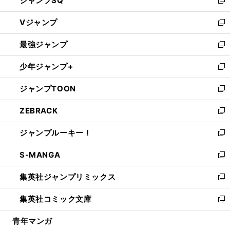
ジャンプSQ
い
新
ウ
し
Vジャンプ
ィ
い
新
ン
ウ
し
最強ジャンプ
ド
ィ
い
新
ウ
ン
ウ
し
少年ジャンプ+
で
ド
ィ
い
新
開
ウ
ン
ウ
し
ジャンプTOON
く
で
ド
ィ
い
新
開
ウ
ン
ウ
し
ZEBRACK
く
で
ド
ィ
い
新
開
ウ
ン
ウ
し
ジャンプルーキー！
く
で
ド
ィ
い
新
開
ウ
ン
ウ
し
S-MANGA
く
で
ド
ィ
い
新
開
ウ
ン
ウ
し
集英社ジャンプリミックス
く
で
ド
ィ
い
新
開
ウ
ン
ウ
し
集英社コミック文庫
く
で
ド
ィ
い
新
開
ウ
ン
ウ
し
青年マンガ
く
で
ド
ィ
い