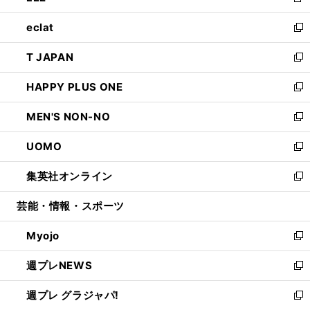
新
開
ウ
ン
ウ
し
eclat
く
で
ド
ィ
い
新
開
ウ
ン
ウ
し
T JAPAN
く
で
ド
ィ
い
新
開
ウ
ン
ウ
し
HAPPY PLUS ONE
く
で
ド
ィ
い
新
開
ウ
ン
ウ
し
MEN'S NON-NO
く
で
ド
ィ
い
新
開
ウ
ン
ウ
し
UOMO
く
で
ド
ィ
い
新
開
ウ
ン
ウ
し
集英社オンライン
く
で
ド
ィ
い
新
開
ウ
ン
ウ
し
芸能・情報・スポーツ
く
で
ド
ィ
い
開
ウ
ン
ウ
Myojo
く
で
ド
ィ
新
開
ウ
ン
し
週プレNEWS
く
で
ド
い
新
開
ウ
ウ
し
週プレ グラジャパ!
く
で
ィ
い
新
開