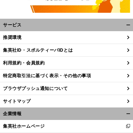
サービス
開
く/
推奨環境
閉
じ
集英社ID・スポルティーバIDとは
る
利用規約・会員規約
特定商取引法に基づく表示・その他の事項
ブラウザプッシュ通知について
サイトマップ
企業情報
開
前
く/
集英社ホームページ
へ
新
閉