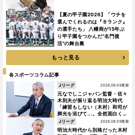
5
【夏の甲子園2026】「ウチを
選んでくれるのは『Ｂランク』
の選手たち」 八幡商が15年ぶ
り甲子園をつかんだ"名門復
活"の舞台裏
もっと見る
各スポーツコラム記事
Jリーグ
2026.08.09更新
元なでしこジャパン監督・佐々
木則夫が振り返る明治大時代
「練習もしない（木村）和司が
脚光を浴びて...。全然面白くな
い４年間でした」
Jリーグ
2026.08.09更新
明治大時代から別格だった木村