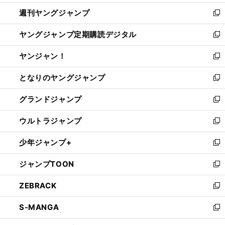
開
ウ
ン
ウ
週刊ヤングジャンプ
く
で
ド
ィ
新
開
ウ
ン
し
ヤングジャンプ定期購読デジタル
く
で
ド
い
新
開
ウ
ウ
し
ヤンジャン！
く
で
ィ
い
新
開
ン
ウ
し
となりのヤングジャンプ
く
ド
ィ
い
新
ウ
ン
ウ
し
グランドジャンプ
で
ド
ィ
い
新
開
ウ
ン
ウ
し
ウルトラジャンプ
く
で
ド
ィ
い
新
開
ウ
ン
ウ
し
少年ジャンプ+
く
で
ド
ィ
い
新
開
ウ
ン
ウ
し
ジャンプTOON
く
で
ド
ィ
い
新
開
ウ
ン
ウ
し
ZEBRACK
く
で
ド
ィ
い
新
開
ウ
ン
ウ
し
S-MANGA
く
で
ド
ィ
い
新
開
ウ
ン
ウ
し