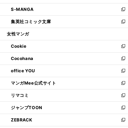
開
ウ
ン
ウ
し
S-MANGA
く
で
ド
ィ
い
新
開
ウ
ン
ウ
し
集英社コミック文庫
く
で
ド
ィ
い
新
開
ウ
ン
ウ
し
女性マンガ
く
で
ド
ィ
い
開
ウ
ン
ウ
Cookie
く
で
ド
ィ
新
開
ウ
ン
し
Cocohana
く
で
ド
い
新
開
ウ
ウ
し
office YOU
く
で
ィ
い
新
開
ン
ウ
し
マンガMee公式サイト
く
ド
ィ
い
新
ウ
ン
ウ
し
リマコミ
で
ド
ィ
い
新
開
ウ
ン
ウ
し
ジャンプTOON
く
で
ド
ィ
い
新
開
ウ
ン
ウ
し
ZEBRACK
く
で
ド
ィ
い
新
開
ウ
ン
ウ
し