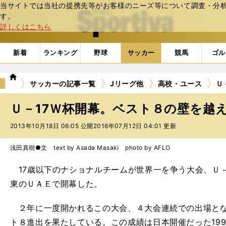
当サイトでは当社の提携先等がお客様のニーズ等について調査・分析し
web Sportiva (webスポルティーバ)
す。
詳しくはこちら
新着
ランキング
野球
サッカー
競馬
ゴル
we
サッカーの記事一覧
Jリーグ他
高校・ユース
Ｕ
b
ス
Ｕ－17Ｗ杯開幕。ベスト８の壁を越
ポ
ル
2013年10月18日 06:05 公開
2016年07月12日 04:01 更新
テ
ィ
浅田真樹●文 text by Asada Masaki photo by AFLO
ー
バ
17歳以下のナショナルチームが世界一を争う大会、Ｕ－1
東のＵＡＥで開幕した。
２年に一度開かれるこの大会、４大会連続での出場とな
ト８進出を果たしている。この成績は日本開催だった19