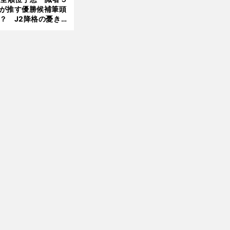
が推す優勝候補筆頭
？ J2降格の憂き目
前
遭いそうな３クラブ
へ
は？