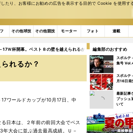
たり、お客様にお勧めの広告を表⽰する⽬的で Cookie を使⽤す
フ
その他球技
その他競技
モーター
フォト
連載
－17Ｗ杯開幕。ベスト８の壁を越えられるか？
編集部のおすすめ
スポルテ
えられるか？
集号 Vol
スポルテ
月16日発
最新記事
プッシュ
7ワールドカップが10月17日、中
いて
る日本は、２年前の前回大会でベス
93年大会に並ぶ過去最高成績。Ｕ－