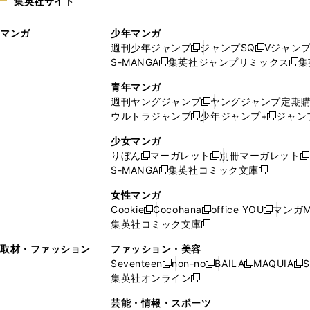
集英社サイト
ウ
い
ィ
ウ
マンガ
少年マンガ
ン
ィ
週刊少年ジャンプ
ジャンプSQ
Vジャン
ド
ン
新
新
S-MANGA
集英社ジャンプリミックス
集
ウ
ド
新
し
し
新
で
ウ
し
い
い
し
青年マンガ
開
で
い
ウ
ウ
い
週刊ヤングジャンプ
ヤングジャンプ定期
新
く
開
ウ
ィ
ィ
ウ
ウルトラジャンプ
少年ジャンプ+
ジャン
新
し
新
く
ィ
ン
ン
ィ
し
い
し
ン
ド
ド
ン
少女マンガ
い
ウ
い
ド
ウ
ウ
ド
りぼん
マーガレット
別冊マーガレット
新
新
新
ウ
ィ
ウ
ウ
で
で
ウ
S-MANGA
集英社コミック文庫
し
新
し
新
ィ
ン
ィ
で
開
開
で
い
し
い
し
ン
ド
ン
女性マンガ
開
く
く
開
ウ
い
ウ
い
ド
ウ
ド
Cookie
Cocohana
office YOU
マンガM
く
く
新
新
新
ィ
ウ
ィ
ウ
ウ
で
ウ
集英社コミック文庫
し
新
し
し
ン
ィ
ン
ィ
で
開
で
い
し
い
い
ド
ン
ド
ン
取材・ファッション
ファッション・美容
開
く
開
ウ
い
ウ
ウ
ウ
ド
ウ
ド
Seventeen
non-no
BAILA
MAQUIA
S
く
く
新
新
新
新
ィ
ウ
ィ
ィ
で
ウ
で
ウ
集英社オンライン
し
新
し
し
し
ン
ィ
ン
ン
開
で
開
で
い
し
い
い
い
ド
ン
ド
ド
芸能・情報・スポーツ
く
開
く
開
ウ
い
ウ
ウ
ウ