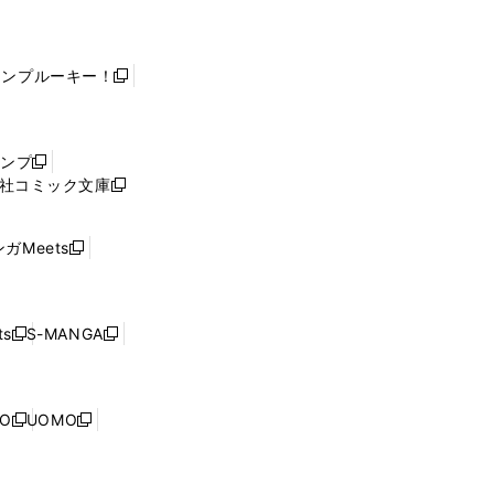
ャンプルーキー！
新
し
い
ウ
ャンプ
新
ィ
社コミック文庫
し
新
ン
い
し
ド
ウ
い
ウ
ガMeets
新
ィ
ウ
で
し
ン
ィ
開
い
ド
ン
く
ウ
ウ
ド
s
S-MANGA
新
新
ィ
で
ウ
し
し
ン
開
で
い
い
ド
く
開
ウ
ウ
ウ
NO
UOMO
く
新
新
ィ
ィ
で
し
し
ン
ン
開
い
い
ド
ド
く
ウ
ウ