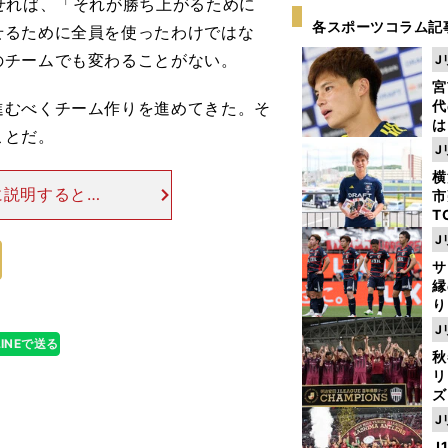
せれば、「それが勝ち上がるために
各スポーツコラム記
せるために全員を使ったわけではな
のチームでも変わることがない。
J
宮
代
むべくチーム作りを進めてきた。そ
は
ことだ。
が
J
日
横
た
に説明すると、
市
使えば、『自動
T
K
 だが、これで
J
級
サ
ャ
縁
り
開
J
見
LINEで送る
秋
リ
ズ
J
を
J