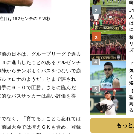
崎
「
J
2
て
人
注目は162センチのＦＷ杉
は
に
と
秋
3
リ
ズ
前の日本は、グループリーグで過去
ト４に進出したことのあるアルゼンチ
4
を
「
布陣からテンポよくパスをつないで崩
気
く
バルセロナのようだ」とまで評され
浴
相手に６－０で圧勝。さらに臨んだ
5
太
【
撃的なパスサッカーは高い評価を得
ァ
聖
高
る
ト
でなく、「育てる」ことも忘れては
く
もっと
、前回大会では控えＧＫも含め、登録