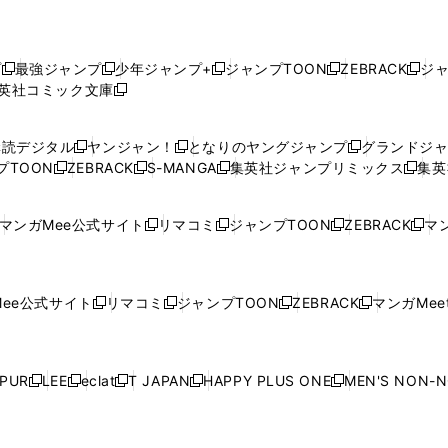
プ
最強ジャンプ
少年ジャンプ+
ジャンプTOON
ZEBRACK
ジ
新
新
新
新
新
英社コミック文庫
し
新
し
し
し
し
い
い
し
い
い
い
ウ
ウ
い
ウ
ウ
ウ
購読デジタル
ヤンジャン！
となりのヤングジャンプ
グランドジ
新
新
新
ィ
ィ
ウ
ィ
ィ
ィ
プTOON
ZEBRACK
S-MANGA
集英社ジャンプリミックス
集英
新
し
新
し
新
し
新
ン
ン
ィ
ン
ン
ン
し
い
し
い
し
い
し
ド
ド
ン
ド
ド
ド
い
ウ
い
ウ
い
ウ
い
ウ
ウ
ド
ウ
ウ
ウ
マンガMee公式サイト
リマコミ
ジャンプTOON
ZEBRACK
マン
新
新
新
新
ウ
ィ
ウ
ィ
ウ
ィ
ウ
で
で
ウ
で
で
で
し
し
し
し
し
ィ
ン
ィ
ン
ィ
ン
ィ
開
開
で
開
開
開
い
い
い
い
い
ン
ド
ン
ド
ン
ド
ン
く
く
開
く
く
く
ウ
ウ
ウ
ウ
ウ
ド
ウ
ド
ウ
ド
ウ
ド
ee公式サイト
リマコミ
ジャンプTOON
ZEBRACK
マンガMeet
く
新
新
新
新
ィ
ィ
ィ
ィ
ィ
ウ
で
ウ
で
ウ
で
ウ
し
し
し
し
ン
ン
ン
ン
ン
で
開
で
開
で
開
で
い
い
い
い
ド
ド
ド
ド
ド
開
く
開
く
開
く
開
ウ
ウ
ウ
ウ
ウ
ウ
ウ
ウ
ウ
PUR
LEE
eclat
T JAPAN
HAPPY PLUS ONE
MEN'S NON-
く
く
く
く
新
新
新
新
新
ィ
ィ
ィ
ィ
で
で
で
で
で
し
し
し
し
し
ン
ン
ン
ン
開
開
開
開
開
い
い
い
い
い
ド
ド
ド
ド
く
く
く
く
く
ウ
ウ
ウ
ウ
ウ