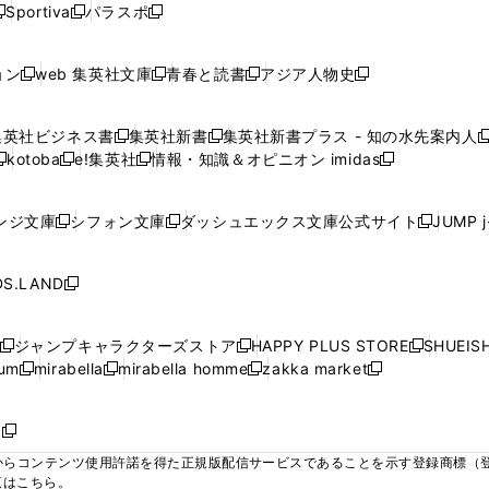
ウ
ウ
ウ
ウ
Sportiva
パラスポ
新
新
ィ
ィ
ィ
ィ
ィ
で
で
で
で
し
し
し
ン
ン
ン
ン
ン
開
開
開
開
い
い
い
ド
ド
ド
ド
ド
ョン
web 集英社文庫
青春と読書
アジア人物史
く
く
く
く
新
新
新
新
ウ
ウ
ウ
ウ
ウ
ウ
ウ
ウ
し
し
し
し
ィ
ィ
ィ
で
で
で
で
で
い
い
い
い
ン
ン
ン
集英社ビジネス書
集英社新書
集英社新書プラス - 知の水先案内人
開
開
開
開
開
新
新
新
ウ
ウ
ウ
ウ
ド
ド
ド
kotoba
e!集英社
情報・知識＆オピニオン imidas
く
く
く
く
く
新
し
新
し
新
ィ
ィ
ィ
ィ
ウ
ウ
ウ
し
し
い
し
い
し
ン
ン
ン
ン
で
で
で
い
い
ウ
い
ウ
い
ド
ド
ド
ド
ンジ文庫
シフォン文庫
ダッシュエックス文庫公式サイト
JUMP 
開
開
開
新
新
新
ウ
ウ
ィ
ウ
ィ
ウ
ウ
ウ
ウ
ウ
く
く
く
し
し
し
ィ
ィ
ン
ィ
ン
ィ
で
で
で
で
い
い
い
ン
ン
ド
ン
ド
ン
S.LAND
開
開
開
開
新
ウ
ウ
ウ
ド
ド
ウ
ド
ウ
ド
く
く
く
く
し
ィ
ィ
ィ
ウ
ウ
で
ウ
で
ウ
い
ン
ン
ン
ジャンプキャラクターズストア
HAPPY PLUS STORE
SHUEIS
で
で
開
で
開
で
新
新
新
ウ
ド
ド
ド
ium
mirabella
mirabella homme
zakka market
開
開
く
開
く
開
し
新
新
新
し
新
し
ィ
ウ
ウ
ウ
く
く
く
く
い
し
し
い
し
し
い
ン
で
で
で
ウ
い
い
ウ
い
い
ウ
ド
ボ
開
開
開
新
ィ
ウ
ウ
ィ
ウ
ウ
ィ
ウ
く
く
く
し
らコンテンツ使用許諾を得た正規版配信サービスであることを示す登録商標（登録番
ン
ィ
ィ
ン
ィ
ィ
ン
で
い
覧はこちら。
ド
ン
ン
ド
ン
ン
ド