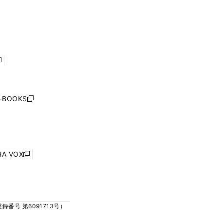
ウ
ウ
ィ
ィ
で
で
ン
ン
開
開
ド
ド
く
く
ウ
ウ
で
で
開
開
く
く
し
い
ウ
j-BOOKS
新
ィ
し
ン
い
ド
ウ
ウ
ィ
で
ン
HA VOX
開
新
ド
く
し
ウ
い
で
ウ
開
ィ
く
号 第6091713号）
ン
ド