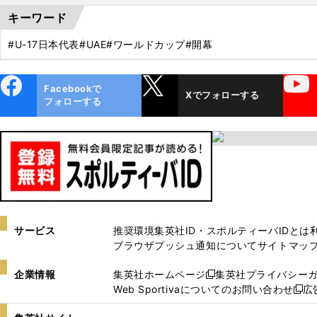
キーワード
#U-17日本代表
#UAE
#ワールドカップ
#開幕
ebo
X
YouTube
Facebookで
Xでフォローする
ok
フォローする
サービス
推奨環境
集英社ID・スポルティーバIDとは
ブラウザプッシュ通知について
サイトマッ
企業情報
集英社ホームページ
集英社プライバシー
新
Web Sportivaについてのお問い合わせ
広
し
新
い
し