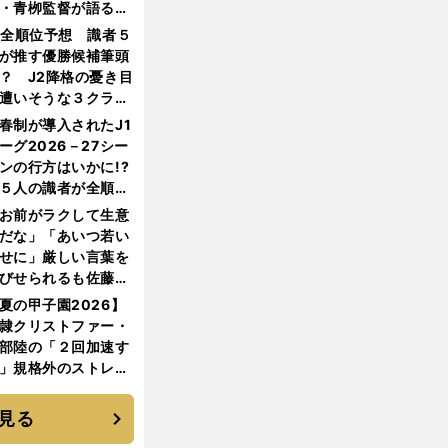
・青栁監督が語る
機動破壊」はこうし
1全順位予想 識者５
生まれた
が推す優勝候補筆頭
？ J2降格の憂き目
遭いそうな３クラブ
は？
春制が導入されたJ1
ーグ2026－27シー
ンの行方はいかに!?
５人の識者が全順位
大胆予想
お前がラクして生意
だな」「あいつ若い
せに」厳しい言葉を
びせられるも佐藤慎
郎が貫いた誇りとフ
夏の甲子園2026】
ンへの思い
隷クリストファー・
部陸の「２回加速す
」規格外のストレー
 それでもプロではな
大学進学を選ぶ理由
見る