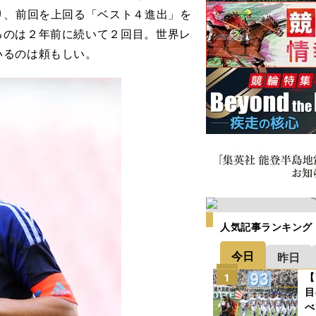
り、前回を上回る「ベスト４進出」を
るのは２年前に続いて２回目。世界レ
いるのは頼もしい。
人気記事ランキング
今日
昨日
【
1
目
べ