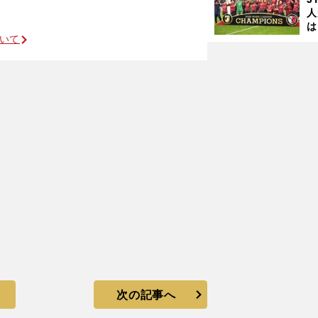
人
は
ついて
に
と
次の記事へ