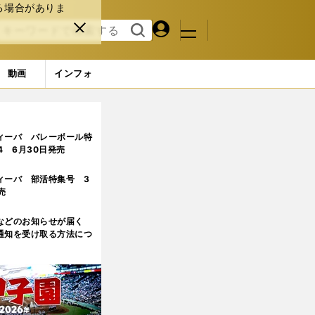
る場合がありま
マイペ
閉じ
検索
メニュ
ー
る
す
ジ
る
動画
インフォ
ィーバ バレーボール特
.4 6月30日発売
ィーバ 部活特集号 3
売
などのお知らせが届く
通知を受け取る方法につ