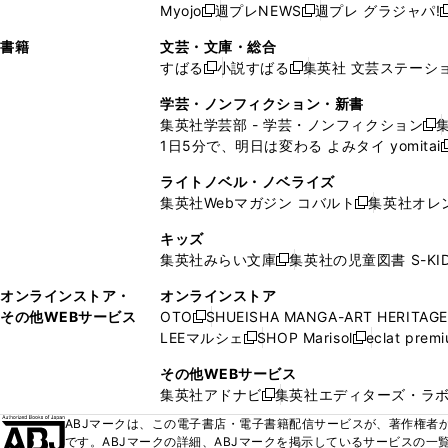
ウ
ド
ウ
ウ
Myojo
週プレNEWS
週プレ グラジャパ!
く
く
新
新
新
ィ
ウ
ィ
ィ
ィ
で
ウ
で
で
し
し
ン
ィ
ン
ン
ン
書籍
文芸・文庫・総合
開
で
開
開
い
い
ド
ン
ド
ド
ド
すばる
小説すばる
集英社 文芸ステーシ
く
開
く
く
新
新
ウ
ウ
ウ
ド
ウ
ウ
ウ
く
し
し
ィ
ィ
学芸・ノンフィクション・新書
で
ウ
で
で
で
い
い
ン
ン
集英社学芸部 - 学芸・ノンフィクション
開
で
開
開
開
新
ウ
ウ
ド
ド
1日5分で、明日は変わる よみタイ yomitai
く
開
く
く
く
し
新
ィ
ィ
ウ
ウ
く
い
ン
ン
ライトノベル・ノベライズ
で
で
ウ
ド
ド
集英社Webマガジン コバルト
集英社オレ
開
開
新
ィ
ウ
ウ
く
く
し
ン
キッズ
で
で
い
ド
集英社みらい文庫
集英社の児童図書 S-KID
開
開
新
ウ
ウ
く
く
し
ィ
オンラインストア・
オンラインストア
で
い
ン
その他WEBサービス
OTO
SHUEISHA MANGA-ART HERITAGE
開
新
ウ
ド
LEEマルシェ
SHOP Marisol
eclat prem
く
し
新
新
ィ
ウ
い
し
し
ン
その他WEBサービス
で
ウ
い
い
ド
集英社アドナビ
集英社エディターズ・ラ
開
新
ィ
ウ
ウ
ウ
く
し
ABJマークは、この電子書店・電子書籍配信サービスが、著作権者か
ン
ィ
ィ
で
い
です。ABJマークの詳細、ABJマークを掲示しているサービスの一
ド
ン
ン