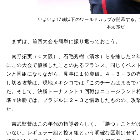
いよいよ17歳以下のワールドカップが開幕する。
本太郎だ
まずは、前回大会を簡単に振り返っておこう。
南野拓実（Ｃ大阪）、石毛秀樹（清水）らを擁した２年
にこの大会で優勝したことのあるフランス、同じくベス
ンと同組になりながら、見事に１位突破。４－３－３の
し切る攻撃は、現地メキシコでは「このチームはまるで
た。そして、決勝トーナメント１回戦はニュージランド
準々決勝では、ブラジルに２－３と惜敗したものの、攻
た。
吉武監督はこの年代の指導者らしく、「勝つ」ことだけ
いない。レギュラー組と控え組という明確な区別はせず