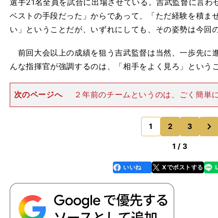
選手21名全員を試合に出場させている。吉武監督に言わ
ベストの手段だった」からであって、「ただ経験を積ま
い」ということだが、いずれにしても、その姿勢は今回
前回大会以上の成績を狙う吉武監督は当然、一歩先に進
んな指揮官が強調するのは、「相手をよく見ろ」という
次のページへ
２年前のチームというのは、ごく簡単
各選手がバランスよくポジションを取ってピッチを広く
的に』相手のマークが外れるという発想で戦っていた。
次
は相手が日本を分析し
1
2
3
のページへ
1 / 3
いいね
Xでポストする
line
faceboo
x
k