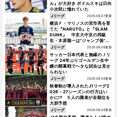
ル』が大好き ポドルスキは日向
小次郎に憧れていた
Jリーグ
2026.08.07更新
横浜Ｆ・マリノスの宮市亮を育
てた『NARUTO』と『SLAM
DUNK』 中京大中京の同級
生・木原龍一は"ジャンプ係"だ
った
Jリーグ
2026.08.06更新
サッカー日本代表と無縁のＪリ
ーグ 24年ぶりゴールデン生中
継の開幕戦でヘタな試合は見せ
られない
Jリーグ
2026.08.06更新
秋春制が導入されたJ1リーグ2
026－27シーズンの行方はい
かに!? ５人の識者が全順位を
大胆予想
Jリーグ
2026.08.06更新