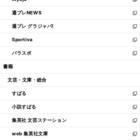
ィ
新
開
ウ
ン
し
週プレNEWS
く
で
ド
い
新
開
ウ
ウ
し
週プレ グラジャパ!
く
で
ィ
い
新
開
ン
ウ
し
Sportiva
く
ド
ィ
い
新
ウ
ン
ウ
し
パラスポ
で
ド
ィ
い
新
開
ウ
ン
ウ
し
書籍
く
で
ド
ィ
い
開
ウ
ン
ウ
文芸・文庫・総合
く
で
ド
ィ
開
ウ
ン
すばる
く
で
ド
新
開
ウ
し
小説すばる
く
で
い
新
開
ウ
し
集英社 文芸ステーション
く
ィ
い
新
ン
ウ
し
web 集英社文庫
ド
ィ
い
新