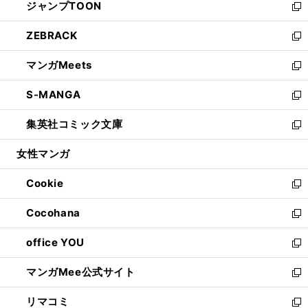
ジャンプTOON
く
で
ド
ィ
い
新
開
ウ
ン
ウ
し
ZEBRACK
く
で
ド
ィ
い
新
開
ウ
ン
ウ
し
マンガMeets
く
で
ド
ィ
い
新
開
ウ
ン
ウ
し
S-MANGA
く
で
ド
ィ
い
新
開
ウ
ン
ウ
し
集英社コミック文庫
く
で
ド
ィ
い
新
開
ウ
ン
ウ
し
女性マンガ
く
で
ド
ィ
い
開
ウ
ン
ウ
Cookie
く
で
ド
ィ
新
開
ウ
ン
し
Cocohana
く
で
ド
い
新
開
ウ
ウ
し
office YOU
く
で
ィ
い
新
開
ン
ウ
し
マンガMee公式サイト
く
ド
ィ
い
新
ウ
ン
ウ
し
リマコミ
で
ド
ィ
い
新