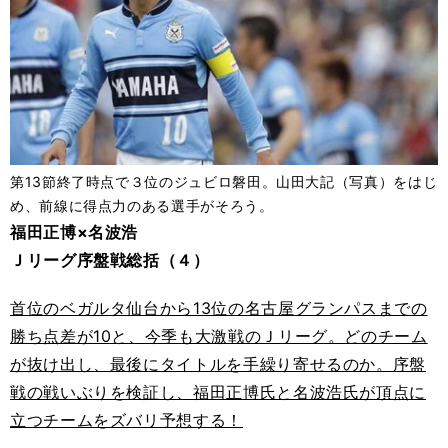
第13節終了時点で３位のジュビロ磐田。山田大記（写真）をはじ
め、前線に得点力のある選手がそろう。
福田正博×名波浩
Ｊリーグ序盤戦総括（４）
首位のベガルタ仙台から13位の名古屋グランパスまでの
勝ち点差が10と、今季も大激戦のＪリーグ。どのチーム
が抜け出し、最後にタイトルを手繰り寄せるのか。序盤
戦の戦いぶりを検証し、福田正博氏と名波浩氏が頂点に
立つチームをズバリ予想する！