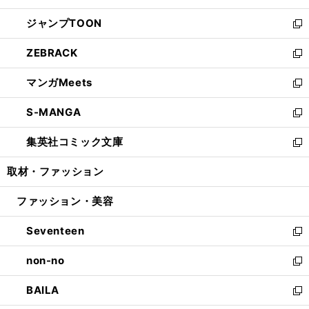
開
ウ
ン
ウ
し
ジャンプTOON
く
で
ド
ィ
い
新
開
ウ
ン
ウ
し
ZEBRACK
く
で
ド
ィ
い
新
開
ウ
ン
ウ
し
マンガMeets
く
で
ド
ィ
い
新
開
ウ
ン
ウ
し
S-MANGA
く
で
ド
ィ
い
新
開
ウ
ン
ウ
し
集英社コミック文庫
く
で
ド
ィ
い
新
開
ウ
ン
ウ
し
取材・ファッション
く
で
ド
ィ
い
開
ウ
ン
ウ
ファッション・美容
く
で
ド
ィ
開
ウ
ン
Seventeen
く
で
ド
新
開
ウ
し
non-no
く
で
い
新
開
ウ
し
BAILA
く
ィ
い
新
ン
ウ
し