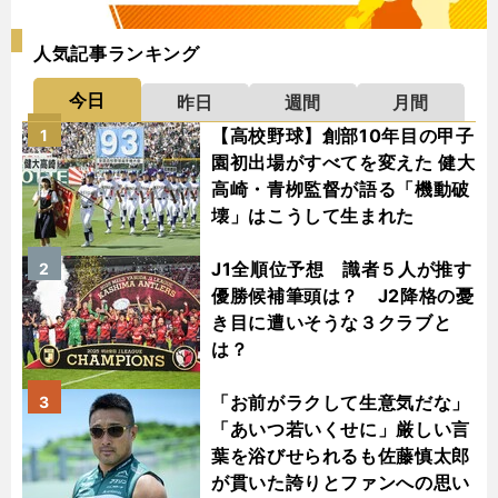
人気記事ランキング
今日
昨日
週間
月間
【高校野球】創部10年目の甲子
1
園初出場がすべてを変えた 健大
高崎・青栁監督が語る「機動破
壊」はこうして生まれた
J1全順位予想 識者５人が推す
2
優勝候補筆頭は？ J2降格の憂
き目に遭いそうな３クラブと
は？
「お前がラクして生意気だな」
3
「あいつ若いくせに」厳しい言
葉を浴びせられるも佐藤慎太郎
が貫いた誇りとファンへの思い