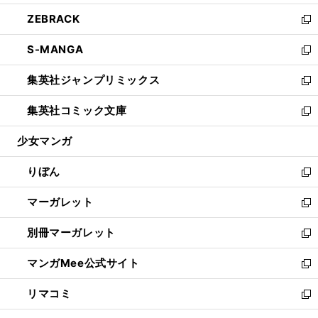
開
ウ
ン
ウ
し
ZEBRACK
く
で
ド
ィ
い
新
開
ウ
ン
ウ
し
S-MANGA
く
で
ド
ィ
い
新
開
ウ
ン
ウ
し
集英社ジャンプリミックス
く
で
ド
ィ
い
新
開
ウ
ン
ウ
し
集英社コミック文庫
く
で
ド
ィ
い
新
開
ウ
ン
ウ
し
少女マンガ
く
で
ド
ィ
い
開
ウ
ン
ウ
りぼん
く
で
ド
ィ
新
開
ウ
ン
し
マーガレット
く
で
ド
い
新
開
ウ
ウ
し
別冊マーガレット
く
で
ィ
い
新
開
ン
ウ
し
マンガMee公式サイト
く
ド
ィ
い
新
ウ
ン
ウ
し
リマコミ
で
ド
ィ
い
新
開
ウ
ン
ウ
し