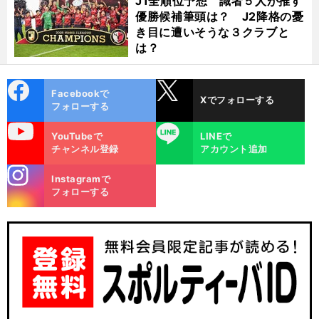
J1全順位予想 識者５人が推す
優勝候補筆頭は？ J2降格の憂
き目に遭いそうな３クラブと
は？
cebo
X
Facebookで
Xでフォローする
ok
フォローする
uTube
LINE
YouTubeで
LINEで
チャンネル登録
アカウント追加
stagra
Instagramで
m
フォローする