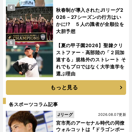
4
秋春制が導入されたJ1リーグ2
026－27シーズンの行方はい
かに!? ５人の識者が全順位を
大胆予想
5
【夏の甲子園2026】聖隷クリ
ストファー・高部陸の「２回加
速する」規格外のストレート そ
れでもプロではなく大学進学を
選ぶ理由
もっと見る
各スポーツコラム記事
Jリーグ
2026.08.07更新
宮市亮のアーセナル時代の同僚
ウォルコットは『ドラゴンボー