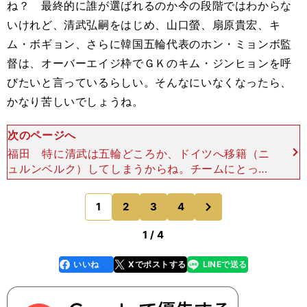
ね？ 最終的に誰が選ばれるのか今の段階ではわからな
いけれど、清武弘嗣をはじめ、山口螢、扇原貴宏、キ
ム・ボギョン、さらに韓国五輪代表のホン・ミョンボ監
督は、オーバーエイジ枠でＧＫのキム・ジンヒョンを呼
びたいと言っているらしい。そんなにいなくなったら、
かなり苦しいでしょうね。
次のページへ
福田 特に清武は五輪どころか、ドイツへ移籍（ニ
ュルンベルク）してしまうからね。チームにとって
は間違いなく痛手だよ。――ベガルタ仙台、サンフ
レッチェ広島、ジュビロ磐田の上位陣の見込みはど
次
1
2
3
4
のページへ
うでしょうか
1 / 4
いいね
Xでポストする
LINEで送る
line
faceboo
x
k