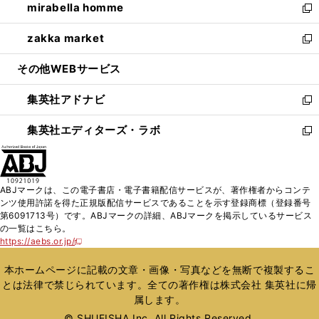
mirabella homme
く
で
ド
ィ
い
新
開
ウ
ン
ウ
し
zakka market
く
で
ド
ィ
い
新
開
ウ
ン
ウ
し
その他WEBサービス
く
で
ド
ィ
い
開
ウ
ン
ウ
集英社アドナビ
く
で
ド
ィ
新
開
ウ
ン
し
集英社エディターズ・ラボ
く
で
ド
い
新
開
ウ
ウ
し
く
で
ィ
い
開
ン
ウ
ABJマークは、この電子書店・電子書籍配信サービスが、著作権者からコンテ
く
ド
ィ
ンツ使用許諾を得た正規版配信サービスであることを示す登録商標（登録番号
ウ
ン
第6091713号）です。ABJマークの詳細、ABJマークを掲示しているサービス
で
ド
の一覧はこちら。
開
ウ
https://aebs.or.jp/
新
く
で
し
い
開
本ホームページに記載の文章・画像・写真などを無断で複製するこ
ウ
く
とは法律で禁じられています。全ての著作権は株式会社 集英社に帰
ィ
属します。
ン
ド
© SHUEISHA Inc. All Rights Reserved.