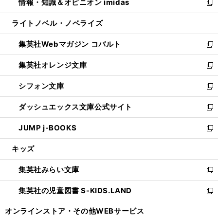
情報・知識＆オピニオン imidas
く
で
ド
ィ
い
新
開
ウ
ン
ウ
し
ライトノベル・ノベライズ
く
で
ド
ィ
い
開
ウ
ン
ウ
集英社Webマガジン コバルト
く
で
ド
ィ
新
開
ウ
ン
し
集英社オレンジ文庫
く
で
ド
い
新
開
ウ
ウ
し
シフォン文庫
く
で
ィ
い
新
開
ン
ウ
し
ダッシュエックス文庫公式サイト
く
ド
ィ
い
新
ウ
ン
ウ
し
JUMP j-BOOKS
で
ド
ィ
い
新
開
ウ
ン
ウ
し
キッズ
く
で
ド
ィ
い
開
ウ
ン
ウ
集英社みらい文庫
く
で
ド
ィ
新
開
ウ
ン
し
集英社の児童図書 S-KIDS.LAND
く
で
ド
い
新
開
ウ
ウ
し
オンラインストア・
その他WEBサービス
く
で
ィ
い