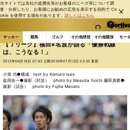
当サイトでは当社の提携先等がお客様のニーズ等について調
査・分析したり、お客様にお勧めの広告を表⽰する⽬的で Co
閉じ
okie を使⽤する場合があります。
詳しくはこちら
る
マイペ
web Sportiva (webスポルティーバ)
検索
メニュ
we
ー
サッカーの記事一覧
Jリーグ他
Jリーグ
【Ｊリ
b
ジ
サッカー
競馬
ゴルフ
その他球技
その他競技
モー
ス
【Ｊリーグ】福田×名波が語る「優勝戦線
ポ
は、こうなる！」
ル
テ
2012年06月16日 07:45 公開
2016年07月12日 03:55 更新
ィ
ー
小室 功●構成 text by Komuro Isao
バ
益田佑一●撮影（対談） photo by Masuda Yuichi 藤田真郷●
撮影（試合） photo by Fujita Masato