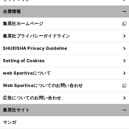
】
ガ
、
、
？
前
へ
×
企業情報
開
く/
集英社ホームページ
新
閉
し
じ
集英社プライバシーガイドライン
い
る
ウ
SHUEISHA Privacy Guideline
ィ
ン
Setting of Cookies
ド
ウ
web Sportivaについて
で
開
Web Sportivaについてのお問い合わせ
く
新
し
広告についてのお問い合わせ
い
ウ
集英社サイト
ィ
開
ン
く/
マンガ
ド
閉