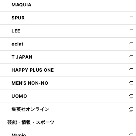
MAQUIA
ド
ィ
い
新
ウ
ン
ウ
し
SPUR
で
ド
ィ
い
新
開
ウ
ン
ウ
し
LEE
く
で
ド
ィ
い
新
開
ウ
ン
ウ
し
eclat
く
で
ド
ィ
い
新
開
ウ
ン
ウ
し
T JAPAN
く
で
ド
ィ
い
新
開
ウ
ン
ウ
し
HAPPY PLUS ONE
く
で
ド
ィ
い
新
開
ウ
ン
ウ
し
MEN'S NON-NO
く
で
ド
ィ
い
新
開
ウ
ン
ウ
し
UOMO
く
で
ド
ィ
い
新
開
ウ
ン
ウ
し
集英社オンライン
く
で
ド
ィ
い
新
開
ウ
ン
ウ
し
芸能・情報・スポーツ
く
で
ド
ィ
い
開
ウ
ン
ウ
Myojo
く
で
ド