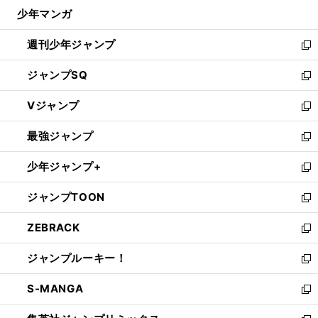
ウ
じ
少年マンガ
で
る
開
週刊少年ジャンプ
く
新
し
ジャンプSQ
い
新
ウ
し
Vジャンプ
ィ
い
新
ン
ウ
し
最強ジャンプ
ド
ィ
い
新
ウ
ン
ウ
し
少年ジャンプ+
で
ド
ィ
い
新
開
ウ
ン
ウ
し
ジャンプTOON
く
で
ド
ィ
い
新
開
ウ
ン
ウ
し
ZEBRACK
く
で
ド
ィ
い
新
開
ウ
ン
ウ
し
ジャンプルーキー！
く
で
ド
ィ
い
新
開
ウ
ン
ウ
し
S-MANGA
く
で
ド
ィ
い
新
開
ウ
ン
ウ
し