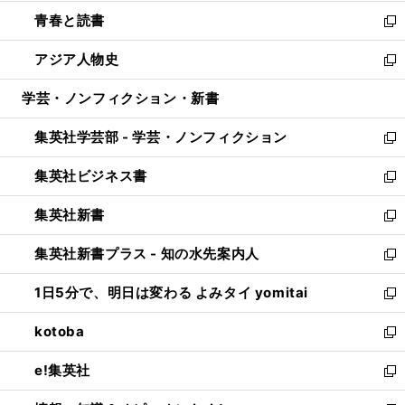
ウ
ン
ウ
し
青春と読書
で
ド
ィ
い
新
開
ウ
ン
ウ
し
アジア人物史
く
で
ド
ィ
い
新
開
ウ
ン
ウ
し
学芸・ノンフィクション・新書
く
で
ド
ィ
い
開
ウ
ン
ウ
集英社学芸部 - 学芸・ノンフィクション
く
で
ド
ィ
新
開
ウ
ン
し
集英社ビジネス書
く
で
ド
い
新
開
ウ
ウ
し
集英社新書
く
で
ィ
い
新
開
ン
ウ
し
集英社新書プラス - 知の水先案内人
く
ド
ィ
い
新
ウ
ン
ウ
し
1日5分で、明日は変わる よみタイ yomitai
で
ド
ィ
い
新
開
ウ
ン
ウ
し
kotoba
く
で
ド
ィ
い
新
開
ウ
ン
ウ
し
e!集英社
く
で
ド
ィ
い
新
開
ウ
ン
ウ
し