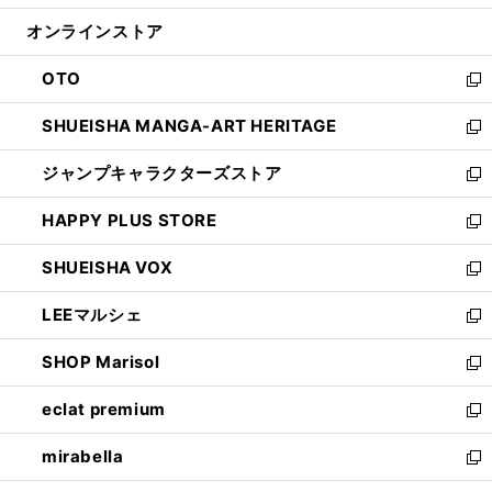
開
ン
ウ
オンラインストア
く
ド
ィ
ウ
ン
OTO
で
ド
新
開
ウ
し
SHUEISHA MANGA-ART HERITAGE
く
で
い
新
開
ウ
し
ジャンプキャラクターズストア
く
ィ
い
新
ン
ウ
し
HAPPY PLUS STORE
ド
ィ
い
新
ウ
ン
ウ
し
SHUEISHA VOX
で
ド
ィ
い
新
開
ウ
ン
ウ
し
LEEマルシェ
く
で
ド
ィ
い
新
開
ウ
ン
ウ
し
SHOP Marisol
く
で
ド
ィ
い
新
開
ウ
ン
ウ
し
eclat premium
く
で
ド
ィ
い
新
開
ウ
ン
ウ
し
mirabella
く
で
ド
ィ
い
新
開
ウ
ン
ウ
し