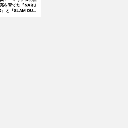
亮を育てた『NARU
O』と『SLAM DUN
』 中京大中京の同
生・木原龍一は"ジ
ンプ係"だった
前
へ