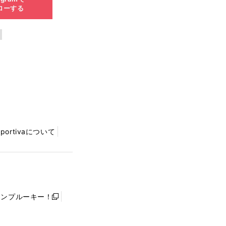
ローする
Sportivaについて
ャンプルーキー！
新
し
い