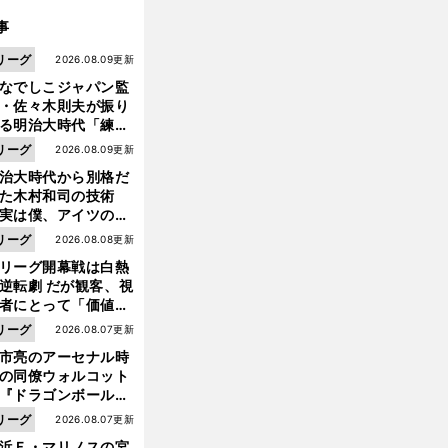
事
リーグ
2026.08.09更新
なでしこジャパン監
・佐々木則夫が振り
る明治大時代「練習
しない（木村）和司
リーグ
2026.08.09更新
脚光を浴びて...。全
治大時代から別格だ
面白くない４年間で
った木村和司の技術
た」
実は僕、アイツのフ
イントを真似してい
リーグ
2026.08.08更新
した」と元なでしこ
リーグ開幕戦は白熱
ャパン監督・佐々木
逆転劇 だが観客、視
夫
者にとって「価値あ
イベント」になって
リーグ
2026.08.07更新
たか
市亮のアーセナル時
の同僚ウォルコット
『ドラゴンボール』
大好き ポドルスキは
リーグ
2026.08.07更新
向小次郎に憧れてい
浜Ｆ・マリノスの宮