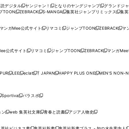
ウ
ウ
い
ウ
ウ
ウ
購読デジタル
ヤンジャン！
となりのヤングジャンプ
グランドジ
新
新
新
ィ
ィ
ウ
ィ
ィ
ィ
プTOON
ZEBRACK
S-MANGA
集英社ジャンプリミックス
集英
新
し
新
し
新
し
新
ン
ン
ィ
ン
ン
ン
し
い
し
い
し
い
し
ド
ド
ン
ド
ド
ド
い
ウ
い
ウ
い
ウ
い
ウ
ウ
ド
ウ
ウ
ウ
マンガMee公式サイト
リマコミ
ジャンプTOON
ZEBRACK
マン
新
新
新
新
ウ
ィ
ウ
ィ
ウ
ィ
ウ
で
で
ウ
で
で
で
し
し
し
し
し
ィ
ン
ィ
ン
ィ
ン
ィ
開
開
で
開
開
開
い
い
い
い
い
ン
ド
ン
ド
ン
ド
ン
く
く
開
く
く
く
ウ
ウ
ウ
ウ
ウ
ド
ウ
ド
ウ
ド
ウ
ド
ee公式サイト
リマコミ
ジャンプTOON
ZEBRACK
マンガMeet
く
新
新
新
新
ィ
ィ
ィ
ィ
ィ
ウ
で
ウ
で
ウ
で
ウ
し
し
し
し
ン
ン
ン
ン
ン
で
開
で
開
で
開
で
い
い
い
い
ド
ド
ド
ド
ド
開
く
開
く
開
く
開
ウ
ウ
ウ
ウ
ウ
ウ
ウ
ウ
ウ
PUR
LEE
eclat
T JAPAN
HAPPY PLUS ONE
MEN'S NON-
く
く
く
く
新
新
新
新
新
ィ
ィ
ィ
ィ
で
で
で
で
で
し
し
し
し
し
ン
ン
ン
ン
開
開
開
開
開
い
い
い
い
い
ド
ド
ド
ド
く
く
く
く
く
ウ
ウ
ウ
ウ
ウ
ウ
ウ
ウ
ウ
Sportiva
パラスポ
新
新
ィ
ィ
ィ
ィ
ィ
で
で
で
で
し
し
し
ン
ン
ン
ン
ン
開
開
開
開
い
い
い
ド
ド
ド
ド
ド
ョン
web 集英社文庫
青春と読書
アジア人物史
く
く
く
く
新
新
新
新
ウ
ウ
ウ
ウ
ウ
ウ
ウ
ウ
し
し
し
し
ィ
ィ
ィ
で
で
で
で
で
い
い
い
い
ン
ン
ン
集英社ビジネス書
集英社新書
集英社新書プラス - 知の水先案内人
開
開
開
開
開