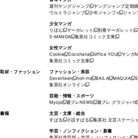
開
で
い
ウ
ウ
い
週刊ヤングジャンプ
ヤングジャンプ定期
新
く
開
ウ
ィ
ィ
ウ
ウルトラジャンプ
少年ジャンプ+
ジャン
新
し
新
く
ィ
ン
ン
ィ
し
い
し
ン
ド
ド
ン
少女マンガ
い
ウ
い
ド
ウ
ウ
ド
りぼん
マーガレット
別冊マーガレット
新
新
新
ウ
ィ
ウ
ウ
で
で
ウ
S-MANGA
集英社コミック文庫
し
新
し
新
ィ
ン
ィ
で
開
開
で
い
し
い
し
ン
ド
ン
女性マンガ
開
く
く
開
ウ
い
ウ
い
ド
ウ
ド
Cookie
Cocohana
office YOU
マンガM
く
く
新
新
新
ィ
ウ
ィ
ウ
ウ
で
ウ
集英社コミック文庫
し
新
し
し
ン
ィ
ン
ィ
で
開
で
い
し
い
い
ド
ン
ド
ン
取材・ファッション
ファッション・美容
開
く
開
ウ
い
ウ
ウ
ウ
ド
ウ
ド
Seventeen
non-no
BAILA
MAQUIA
S
く
く
新
新
新
新
ィ
ウ
ィ
ィ
で
ウ
で
ウ
集英社オンライン
し
新
し
し
し
ン
ィ
ン
ン
開
で
開
で
い
し
い
い
い
ド
ン
ド
ド
芸能・情報・スポーツ
く
開
く
開
ウ
い
ウ
ウ
ウ
ウ
ド
ウ
ウ
Myojo
週プレNEWS
週プレ グラジャパ!
く
く
新
新
新
ィ
ウ
ィ
ィ
ィ
で
ウ
で
で
し
し
ン
ィ
ン
ン
ン
書籍
文芸・文庫・総合
開
で
開
開
い
い
ド
ン
ド
ド
ド
すばる
小説すばる
集英社 文芸ステーシ
く
開
く
く
新
新
ウ
ウ
ウ
ド
ウ
ウ
ウ
く
し
し
ィ
ィ
学芸・ノンフィクション・新書
で
ウ
で
で
で
い
い
ン
ン
集英社学芸部 - 学芸・ノンフィクション
開
で
開
開
開