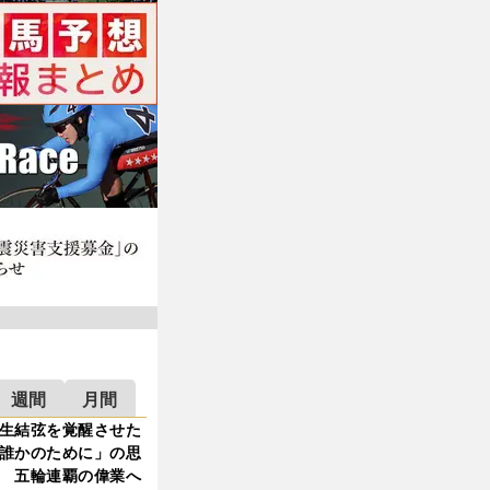
週間
月間
生結弦を覚醒させた
誰かのために」の思
 五輪連覇の偉業へ