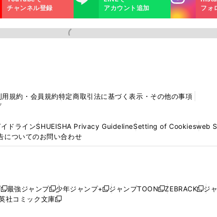
m
チャンネル登録
アカウント追加
フォ
利用規約・会員規約
特定商取引法に基づく表示・その他の事項
プ
ガイドライン
SHUEISHA Privacy Guideline
Setting of Cookies
web 
告についてのお問い合わせ
プ
最強ジャンプ
少年ジャンプ+
ジャンプTOON
ZEBRACK
ジ
新
新
新
新
新
英社コミック文庫
し
新
し
し
し
し
い
い
し
い
い
い