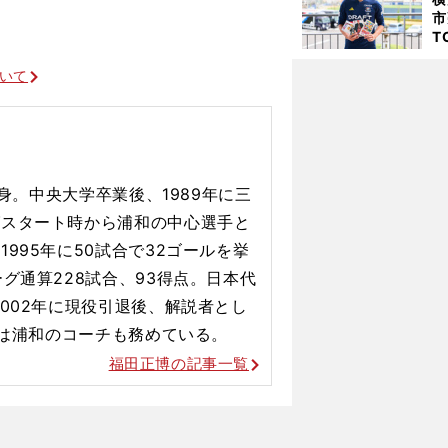
た
市
T
K
級
ついて
ャ
出身。中央大学卒業後、1989年に三
」
グスタート時から浦和の中心選手と
995年に50試合で32ゴールを挙
グ通算228試合、93得点。日本代
002年に現役引退後、解説者とし
年は浦和のコーチも務めている。
福田正博の記事一覧