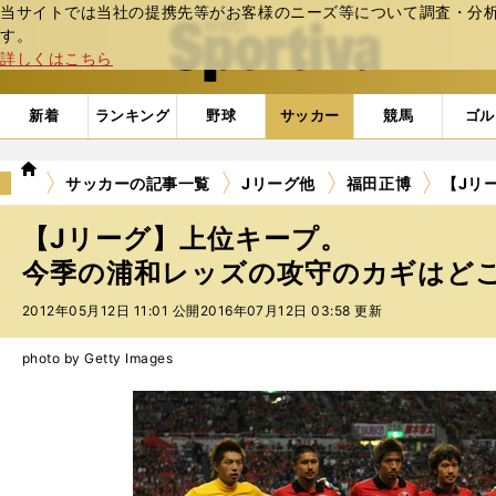
当サイトでは当社の提携先等がお客様のニーズ等について調査・分析し
web Sportiva (webスポルティーバ)
す。
詳しくはこちら
新着
ランキング
野球
サッカー
競馬
ゴル
we
サッカーの記事一覧
Jリーグ他
福田正博
【Jリ
b
ス
【Jリーグ】上位キープ。
ポ
ル
今季の浦和レッズの攻守のカギはど
テ
2012年05月12日 11:01 公開
2016年07月12日 03:58 更新
ィ
ー
バ
photo by Getty Images