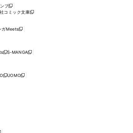
ウ
ャンプ
新
ィ
社コミック文庫
し
新
ン
い
し
ド
ウ
い
ウ
ガMeets
新
ィ
ウ
で
し
ン
ィ
開
い
ド
ン
く
ウ
ウ
ド
s
S-MANGA
新
新
ィ
で
ウ
し
し
ン
開
で
い
い
ド
く
開
ウ
ウ
ウ
NO
UOMO
く
新
新
ィ
ィ
で
し
し
ン
ン
開
い
い
ド
ド
く
ウ
ウ
ウ
ウ
ィ
ィ
で
で
ン
ン
開
開
ド
ド
く
く
ウ
ウ
で
で
開
開