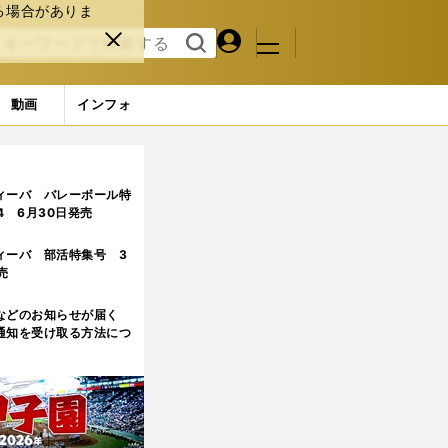
る場合がありま
マイペ
閉じ
検索
メニュ
ー
る
す
ジ
る
動画
インフォ
？
ィーバ バレーボール特
.4 6月30日発売
ィーバ 部活特集号 3
売
などのお知らせが届く
通知を受け取る方法につ