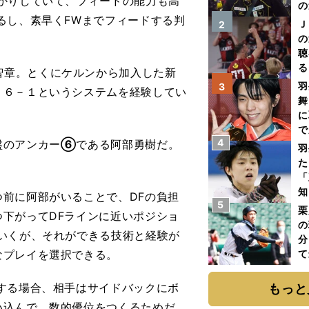
かりしていて、フィードの能力も高
の
るし、素早くFWまでフィードする判
Ｊ
2
の
聴
る
智章。とくにケルンから加入した新
い
羽
3
－６－１というシステムを経験してい
舞
に
で
4
盤のアンカー
⑥
である阿部勇樹だ。
羽
た
「
知
前に阿部がいることで、DFの負担
5
栗
下がってDFラインに近いポジショ
の
いくが、それができる技術と経験が
分
なプレイを選択できる。
て
球
する場合、相手はサイドバックにボ
もっと
い込んで、数的優位をつくるためだ。