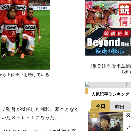
から上位争いを続けている
人気記事ランキング
今日
昨日
チ監督が就任した浦和。基本となる
羽
1
ていた３－６－１になった。
「
い