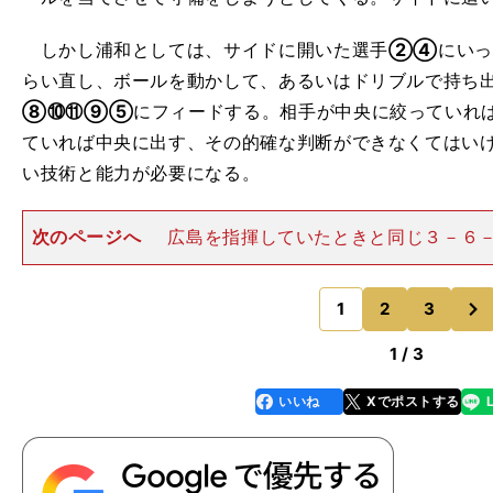
しかし浦和としては、サイドに開いた選手
②④
にい
らい直し、ボールを動かして、あるいはドリブルで持ち
⑧⑩⑪⑨⑤
にフィードする。相手が中央に絞っていれ
ていれば中央に出す、その的確な判断ができなくてはい
い技術と能力が必要になる。
次のページへ
広島を指揮していたときと同じ３－６
いるペトロビッチ監督 そのパスやフィードが正確に出
の守備は対応が難しくなってくる。４バックの隙間に、
次
るので、その5人が連動
1
2
3
のページへ
1 / 3
いいね
Xでポストする
line
faceboo
x
k