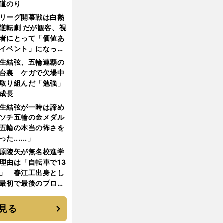
道のり
リーグ開幕戦は白熱
逆転劇 だが観客、視
者にとって「価値あ
イベント」になって
たか
生結弦、五輪連覇の
台裏 ケガで欠場中
取り組んだ「勉強」
成長
生結弦が一時は諦め
ソチ五輪の金メダル
五輪の本当の怖さを
った......」
原陵矢が無名校進学
理由は「自転車で13
」 春江工出身とし
最初で最後のプロ野
選手となった
見る