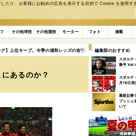
たり、お客様にお勧めの広告を表⽰する⽬的で Cookie を使⽤す
フ
その他球技
その他競技
モーター
フォト
連載
ーグ】上位キープ。今季の浦和レッズの攻守のカギはどこにあるのか
編集部のおすすめ
スポルテ
集号 Vol
こにあるのか？
スポルテ
月16日発
最新記事
プッシュ
いて