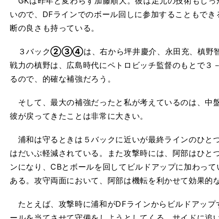
GKは昨年と変わらず加藤順大。彼は足元の技術もしっ
いので、DFラインでのボール回しに参加することもでき
断の良さも持っている。
３バック
②③④
は、右から坪井慶介、永田充、槙野
戦力の槙野は、広島時代にペトロビッチ監督のもとで３
るので、的確な補強だろう。
そして、最大の補強だったと私が考えているのは、中
彼が戻ってきたことは非常に大きい。
浦和は守るときは５バックに近いが最終ラインのひとつ
はだいぶ軽減されている。また攻撃時には、阿部はひとつ
ンになり、CBとボールを回してビルドアップに加わって
ある。攻守両面において、阿部は機転を利かせて効果的
たとえば、攻撃時に浦和がDFラインからビルドアップ
ールを当てさせて守備をしようとしてくる。サイドに追