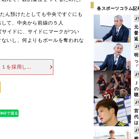
各スポーツコラム記
ったん預けたとしても中央ですぐにも
J
出して、中央から前線の５人
元
ばサイドに、サイドにマークがつい
督
返
けないし、何よりもボールを奪われな
も
J
が
明
然
し
－１を採用して
「
ェ
てくると、相手
J
ま
前線の5人がい
Ｊ
ジ
の
則
聴
る
J
い
宮
LINEで送る
代
は
が
J
日
横