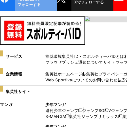
Xでフォローする
ok
フォローする
サービス
推奨環境
集英社ID・スポルティーバIDとは
ブラウザプッシュ通知について
サイトマッ
企業情報
集英社ホームページ
集英社プライバシー
新
Web Sportivaについてのお問い合わせ
広
し
新
い
し
集英社サイト
ウ
い
ィ
ウ
マンガ
少年マンガ
ン
ィ
週刊少年ジャンプ
ジャンプSQ
Vジャン
ド
ン
新
新
S-MANGA
集英社ジャンプリミックス
集
ウ
ド
新
し
し
新
で
ウ
し
い
い
し
青年マンガ