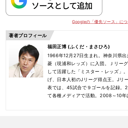
Googleの「優先ソース」に
著者プロフィール
福田正博 (ふくだ・まさひろ)
1966年12月27日生まれ。神奈川県
】
代
菱（現浦和レッズ）に入団。Ｊリー
して活躍した「ミスター・レッズ」。1
げ、日本人初のJリーグ得点王。Jリー
表では、45試合で９ゴールを記録。2
て各種メディアで活動。2008～10