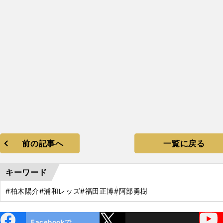
前の記事へ
一覧に戻る
キーワード
#柏木陽介
#浦和レッズ
#福田正博
#阿部勇樹
ebo
X
YouTube
Facebookで