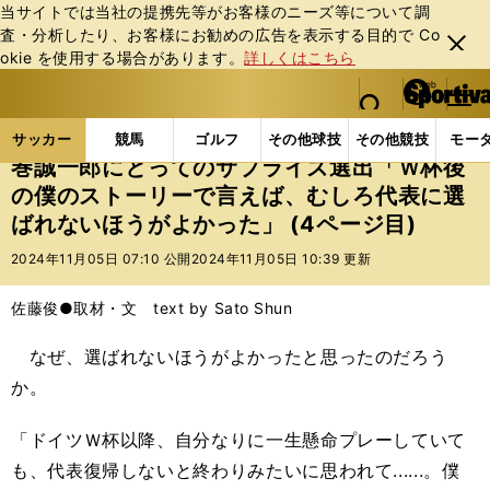
当サイトでは当社の提携先等がお客様のニーズ等について調
査・分析したり、お客様にお勧めの広告を表⽰する⽬的で Co
閉じ
okie を使⽤する場合があります。
詳しくはこちら
る
マイペ
web Sportiva (webスポルティーバ)
検索
メニュ
we
ー
サッカーの記事一覧
サッカー代表
日本代表
巻
b
ジ
サッカー
競馬
ゴルフ
その他球技
その他競技
モー
ス
巻誠一郎にとってのサプライズ選出「Ｗ杯後
ポ
の僕のストーリーで言えば、むしろ代表に選
ル
ばれないほうがよかった」 (4ページ目)
テ
ィ
2024年11月05日 07:10 公開
2024年11月05日 10:39 更新
ー
バ
佐藤俊●取材・文 text by Sato Shun
なぜ、選ばれないほうがよかったと思ったのだろう
か。
「ドイツＷ杯以降、自分なりに一生懸命プレーしていて
も、代表復帰しないと終わりみたいに思われて......。僕