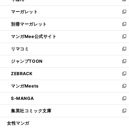
新
開
ウ
ン
し
マーガレット
く
で
ド
い
新
開
ウ
ウ
し
別冊マーガレット
く
で
ィ
い
新
開
ン
ウ
し
マンガMee公式サイト
く
ド
ィ
い
新
ウ
ン
ウ
し
リマコミ
で
ド
ィ
い
新
開
ウ
ン
ウ
し
ジャンプTOON
く
で
ド
ィ
い
新
開
ウ
ン
ウ
し
ZEBRACK
く
で
ド
ィ
い
新
開
ウ
ン
ウ
し
マンガMeets
く
で
ド
ィ
い
新
開
ウ
ン
ウ
し
S-MANGA
く
で
ド
ィ
い
新
開
ウ
ン
ウ
し
集英社コミック文庫
く
で
ド
ィ
い
新
開
ウ
ン
ウ
し
女性マンガ
く
で
ド
ィ
い