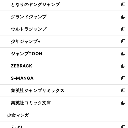
となりのヤングジャンプ
く
ド
ィ
い
新
ウ
ン
ウ
し
グランドジャンプ
で
ド
ィ
い
新
開
ウ
ン
ウ
し
ウルトラジャンプ
く
で
ド
ィ
い
新
開
ウ
ン
ウ
し
少年ジャンプ+
く
で
ド
ィ
い
新
開
ウ
ン
ウ
し
ジャンプTOON
く
で
ド
ィ
い
新
開
ウ
ン
ウ
し
ZEBRACK
く
で
ド
ィ
い
新
開
ウ
ン
ウ
し
S-MANGA
く
で
ド
ィ
い
新
開
ウ
ン
ウ
し
集英社ジャンプリミックス
く
で
ド
ィ
い
新
開
ウ
ン
ウ
し
集英社コミック文庫
く
で
ド
ィ
い
新
開
ウ
ン
ウ
し
少女マンガ
く
で
ド
ィ
い
開
ウ
ン
ウ
りぼん
く
で
ド
ィ