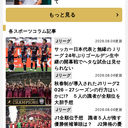
て
もっと見る
各スポーツコラム記事
Jリーグ
2026.08.06更新
サッカー日本代表と無縁のＪリ
ーグ 24年ぶりゴールデン生中
継の開幕戦でヘタな試合は見せ
られない
Jリーグ
2026.08.06更新
秋春制が導入されたJ1リーグ2
026－27シーズンの行方はい
かに!? ５人の識者が全順位を
大胆予想
Jリーグ
2026.08.06更新
J1全順位予想 識者５人が推す
優勝候補筆頭は？ J2降格の憂