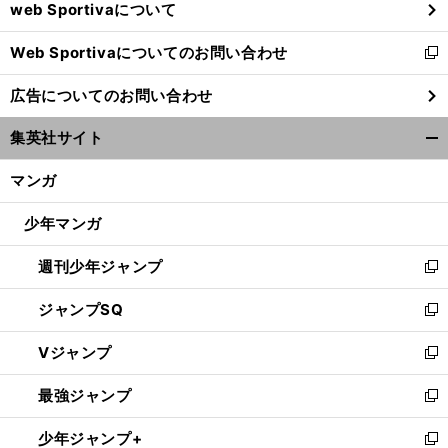
web Sportivaについて
で
開
Web Sportivaについてのお問い合わせ
く
新
し
広告についてのお問い合わせ
い
ウ
集英社サイト
ィ
開
ン
く/
マンガ
ド
閉
ウ
じ
少年マンガ
で
る
開
週刊少年ジャンプ
く
新
し
ジャンプSQ
い
新
ウ
し
Vジャンプ
ィ
い
新
ン
ウ
し
最強ジャンプ
ド
ィ
い
新
ウ
ン
ウ
し
少年ジャンプ+
で
ド
ィ
い
新