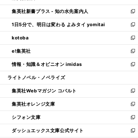
開
ン
ウ
し
集英社新書プラス - 知の水先案内人
く
ド
ィ
い
新
ウ
ン
ウ
し
1日5分で、明日は変わる よみタイ yomitai
で
ド
ィ
い
新
開
ウ
ン
ウ
し
kotoba
く
で
ド
ィ
い
新
開
ウ
ン
ウ
し
e!集英社
く
で
ド
ィ
い
新
開
ウ
ン
ウ
し
情報・知識＆オピニオン imidas
く
で
ド
ィ
い
新
開
ウ
ン
ウ
し
ライトノベル・ノベライズ
く
で
ド
ィ
い
開
ウ
ン
ウ
集英社Webマガジン コバルト
く
で
ド
ィ
新
開
ウ
ン
し
集英社オレンジ文庫
く
で
ド
い
新
開
ウ
ウ
し
シフォン文庫
く
で
ィ
い
新
開
ン
ウ
し
ダッシュエックス文庫公式サイト
く
ド
ィ
い
新
ウ
ン
ウ