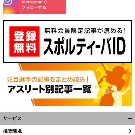
Instagramで
m
フォローする
谷
失
、
、
」
口彰悟がオーストラリア戦のオウンゴールを語る「
点直後は
その重大さ
その責任に襲われた
サービス
開
く/
推奨環境
閉