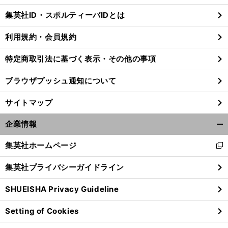
じ
集英社ID・スポルティーバIDとは
る
利用規約・会員規約
特定商取引法に基づく表示・その他の事項
ブラウザプッシュ通知について
サイトマップ
企業情報
開
く/
集英社ホームページ
新
閉
し
じ
集英社プライバシーガイドライン
い
る
ウ
SHUEISHA Privacy Guideline
ィ
ン
Setting of Cookies
ド
ウ