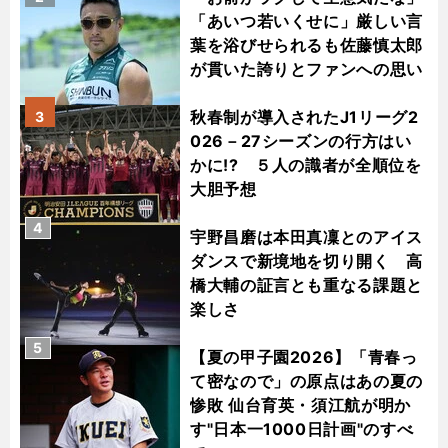
「あいつ若いくせに」厳しい言
葉を浴びせられるも佐藤慎太郎
が貫いた誇りとファンへの思い
秋春制が導入されたJ1リーグ2
3
026－27シーズンの行方はい
かに!? ５人の識者が全順位を
大胆予想
4
宇野昌磨は本田真凜とのアイス
ダンスで新境地を切り開く 高
橋大輔の証言とも重なる課題と
楽しさ
5
【夏の甲子園2026】「青春っ
て密なので」の原点はあの夏の
惨敗 仙台育英・須江航が明か
す"日本一1000日計画"のすべ