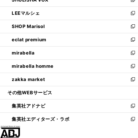
ド
ィ
い
新
開
ウ
ン
ウ
し
LEEマルシェ
く
で
ド
ィ
い
新
開
ウ
ン
ウ
し
SHOP Marisol
く
で
ド
ィ
い
新
開
ウ
ン
ウ
し
eclat premium
く
で
ド
ィ
い
新
開
ウ
ン
ウ
し
mirabella
く
で
ド
ィ
い
新
開
ウ
ン
ウ
し
mirabella homme
く
で
ド
ィ
い
新
開
ウ
ン
ウ
し
zakka market
く
で
ド
ィ
い
新
開
ウ
ン
ウ
し
その他WEBサービス
く
で
ド
ィ
い
開
ウ
ン
ウ
集英社アドナビ
く
で
ド
ィ
新
開
ウ
ン
し
集英社エディターズ・ラボ
く
で
ド
い
新
開
ウ
ウ
し
く
で
ィ
い