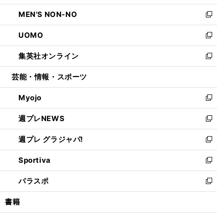
開
ウ
ン
ウ
し
MEN'S NON-NO
く
で
ド
ィ
い
新
開
ウ
ン
ウ
し
UOMO
く
で
ド
ィ
い
新
開
ウ
ン
ウ
し
集英社オンライン
く
で
ド
ィ
い
新
開
ウ
ン
ウ
し
芸能・情報・スポーツ
く
で
ド
ィ
い
開
ウ
ン
ウ
Myojo
く
で
ド
ィ
新
開
ウ
ン
し
週プレNEWS
く
で
ド
い
新
開
ウ
ウ
し
週プレ グラジャパ!
く
で
ィ
い
新
開
ン
ウ
し
Sportiva
く
ド
ィ
い
新
ウ
ン
ウ
し
パラスポ
で
ド
ィ
い
新
開
ウ
ン
ウ
し
書籍
く
で
ド
ィ
い
開
ウ
ン
ウ