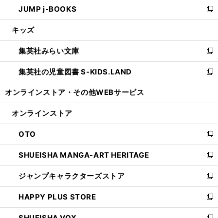
し
JUMP j-BOOKS
で
ド
ィ
い
新
開
ウ
ン
ウ
し
キッズ
く
で
ド
ィ
い
開
ウ
ン
ウ
集英社みらい文庫
く
で
ド
ィ
新
開
ウ
ン
し
集英社の児童図書 S-KIDS.LAND
く
で
ド
い
新
開
ウ
ウ
し
オンラインストア・
その他WEBサービス
く
で
ィ
い
開
ン
ウ
オンラインストア
く
ド
ィ
ウ
ン
OTO
で
ド
新
開
ウ
し
SHUEISHA MANGA-ART HERITAGE
く
で
い
新
開
ウ
し
ジャンプキャラクターズストア
く
ィ
い
新
ン
ウ
し
HAPPY PLUS STORE
ド
ィ
い
新
ウ
ン
ウ
し
SHUEISHA VOX
で