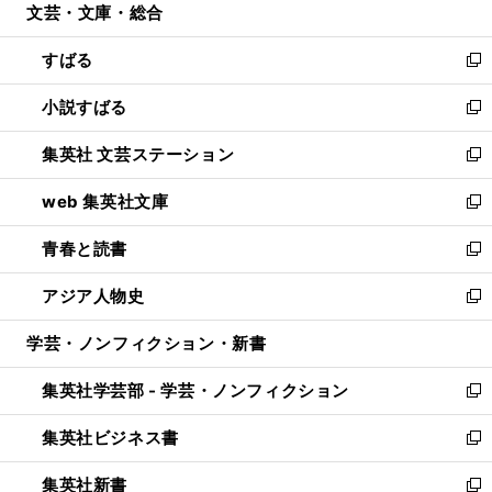
文芸・文庫・総合
く
で
ド
ィ
開
ウ
ン
すばる
く
で
ド
新
開
ウ
し
小説すばる
く
で
い
新
開
ウ
し
集英社 文芸ステーション
く
ィ
い
新
ン
ウ
し
web 集英社文庫
ド
ィ
い
新
ウ
ン
ウ
し
青春と読書
で
ド
ィ
い
新
開
ウ
ン
ウ
し
アジア人物史
く
で
ド
ィ
い
新
開
ウ
ン
ウ
し
学芸・ノンフィクション・新書
く
で
ド
ィ
い
開
ウ
ン
ウ
集英社学芸部 - 学芸・ノンフィクション
く
で
ド
ィ
新
開
ウ
ン
し
集英社ビジネス書
く
で
ド
い
新
開
ウ
ウ
し
集英社新書
く
で
ィ
い
新