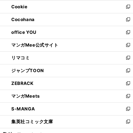
開
ウ
ン
ウ
Cookie
く
で
ド
ィ
新
開
ウ
ン
し
Cocohana
く
で
ド
い
新
開
ウ
ウ
し
office YOU
く
で
ィ
い
新
開
ン
ウ
し
マンガMee公式サイト
く
ド
ィ
い
新
ウ
ン
ウ
し
リマコミ
で
ド
ィ
い
新
開
ウ
ン
ウ
し
ジャンプTOON
く
で
ド
ィ
い
新
開
ウ
ン
ウ
し
ZEBRACK
く
で
ド
ィ
い
新
開
ウ
ン
ウ
し
マンガMeets
く
で
ド
ィ
い
新
開
ウ
ン
ウ
し
S-MANGA
く
で
ド
ィ
い
新
開
ウ
ン
ウ
し
集英社コミック文庫
く
で
ド
ィ
い
新
開
ウ
ン
ウ
し