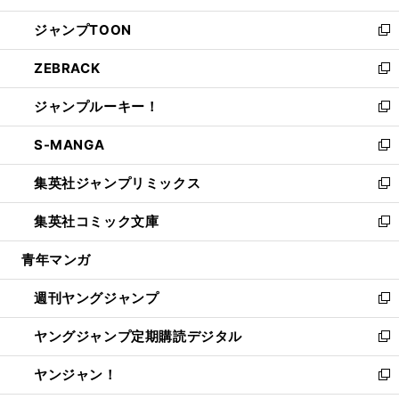
開
ウ
ン
ウ
し
ジャンプTOON
く
で
ド
ィ
い
新
開
ウ
ン
ウ
し
ZEBRACK
く
で
ド
ィ
い
新
開
ウ
ン
ウ
し
ジャンプルーキー！
く
で
ド
ィ
い
新
開
ウ
ン
ウ
し
S-MANGA
く
で
ド
ィ
い
新
開
ウ
ン
ウ
し
集英社ジャンプリミックス
く
で
ド
ィ
い
新
開
ウ
ン
ウ
し
集英社コミック文庫
く
で
ド
ィ
い
新
開
ウ
ン
ウ
し
青年マンガ
く
で
ド
ィ
い
開
ウ
ン
ウ
週刊ヤングジャンプ
く
で
ド
ィ
新
開
ウ
ン
し
ヤングジャンプ定期購読デジタル
く
で
ド
い
新
開
ウ
ウ
し
ヤンジャン！
く
で
ィ
い
新
開
ン
ウ
し