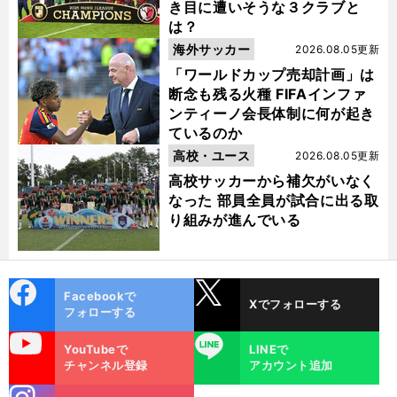
き目に遭いそうな３クラブと
は？
海外サッカー
2026.08.05更新
「ワールドカップ売却計画」は
断念も残る火種 FIFAインファ
ンティーノ会長体制に何が起き
ているのか
高校・ユース
2026.08.05更新
高校サッカーから補欠がいなく
なった 部員全員が試合に出る取
り組みが進んでいる
cebo
X
Facebookで
Xでフォローする
ok
フォローする
uTube
LINE
YouTubeで
LINEで
チャンネル登録
アカウント追加
stagra