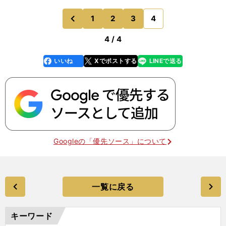
1
2
3
4
のページへ
前
4 / 4
いいね
Xでポストする
LINEで送る
line
faceboo
x
k
Googleの「優先ソース」について
一覧に戻る
キーワード