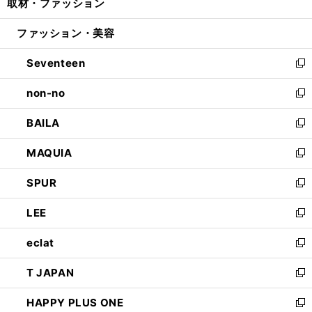
取材・ファッション
く
で
ド
ィ
い
開
ウ
ン
ウ
ファッション・美容
く
で
ド
ィ
開
ウ
ン
Seventeen
く
で
ド
新
開
ウ
し
non-no
く
で
い
新
開
ウ
し
BAILA
く
ィ
い
新
ン
ウ
し
MAQUIA
ド
ィ
い
新
ウ
ン
ウ
し
SPUR
で
ド
ィ
い
新
開
ウ
ン
ウ
し
LEE
く
で
ド
ィ
い
新
開
ウ
ン
ウ
し
eclat
く
で
ド
ィ
い
新
開
ウ
ン
ウ
し
T JAPAN
く
で
ド
ィ
い
新
開
ウ
ン
ウ
し
HAPPY PLUS ONE
く
で
ド
ィ
い
新