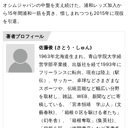
オシムジャパンの中盤を支え続けた。浦和レッズ加入か
ら15年間浦和一筋を貫き、惜しまれつつも2015年に現役
を引退。
著者プロフィール
佐藤俊 (さとう・しゅん)
1963年北海道生まれ。青山学院大学経
営学部卒業後、出版社を経て1993年に
フリーランスに転向。現在は陸上（駅
伝）、サッカー、卓球などさまざまな
スポーツや、伝統芸能など幅広い分野
を取材し、雑誌、WEB、新聞などに寄
稿している。「宮本恒靖 学ぶ人」(文
藝春秋)、「箱根０区を駆ける者たち」
（幻冬舎）、「箱根奪取」(集英社)、