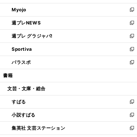
開
ウ
ン
ウ
Myojo
く
で
ド
ィ
新
開
ウ
ン
し
週プレNEWS
く
で
ド
い
新
開
ウ
ウ
し
週プレ グラジャパ!
く
で
ィ
い
新
開
ン
ウ
し
Sportiva
く
ド
ィ
い
新
ウ
ン
ウ
し
パラスポ
で
ド
ィ
い
新
開
ウ
ン
ウ
し
書籍
く
で
ド
ィ
い
開
ウ
ン
ウ
文芸・文庫・総合
く
で
ド
ィ
開
ウ
ン
すばる
く
で
ド
新
開
ウ
し
小説すばる
く
で
い
新
開
ウ
し
集英社 文芸ステーション
く
ィ
い
新
ン
ウ
し