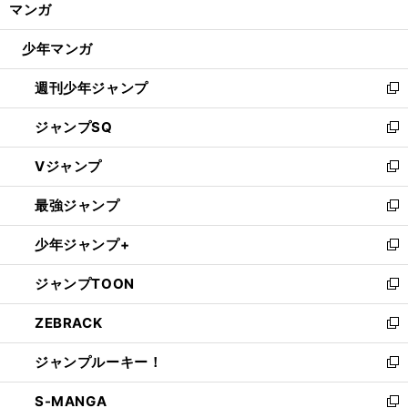
マンガ
ド
閉
ウ
じ
少年マンガ
で
る
開
週刊少年ジャンプ
く
新
し
ジャンプSQ
い
新
ウ
し
Vジャンプ
ィ
い
新
ン
ウ
し
最強ジャンプ
ド
ィ
い
新
ウ
ン
ウ
し
少年ジャンプ+
で
ド
ィ
い
新
開
ウ
ン
ウ
し
ジャンプTOON
く
で
ド
ィ
い
新
開
ウ
ン
ウ
し
ZEBRACK
く
で
ド
ィ
い
新
開
ウ
ン
ウ
し
ジャンプルーキー！
く
で
ド
ィ
い
新
開
ウ
ン
ウ
し
S-MANGA
く
で
ド
ィ
い
新