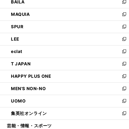
BAILA
く
ィ
い
新
ン
ウ
し
MAQUIA
ド
ィ
い
新
ウ
ン
ウ
し
SPUR
で
ド
ィ
い
新
開
ウ
ン
ウ
し
LEE
く
で
ド
ィ
い
新
開
ウ
ン
ウ
し
eclat
く
で
ド
ィ
い
新
開
ウ
ン
ウ
し
T JAPAN
く
で
ド
ィ
い
新
開
ウ
ン
ウ
し
HAPPY PLUS ONE
く
で
ド
ィ
い
新
開
ウ
ン
ウ
し
MEN'S NON-NO
く
で
ド
ィ
い
新
開
ウ
ン
ウ
し
UOMO
く
で
ド
ィ
い
新
開
ウ
ン
ウ
し
集英社オンライン
く
で
ド
ィ
い
新
開
ウ
ン
ウ
し
芸能・情報・スポーツ
く
で
ド
ィ
い