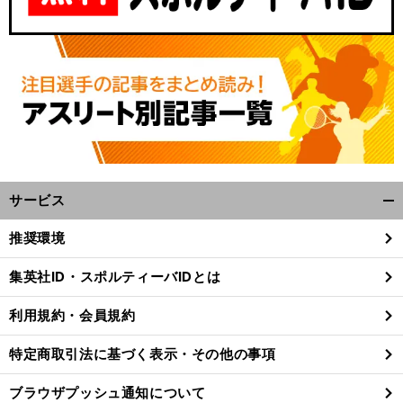
パ
！
O
」
リ五輪サッカーU－23日本代表メンバーを鈴木啓太が予想
「
A枠を使うなら２トップに
サービス
開
く/
推奨環境
閉
じ
集英社ID・スポルティーバIDとは
る
利用規約・会員規約
特定商取引法に基づく表示・その他の事項
ブラウザプッシュ通知について