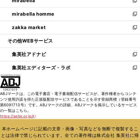
mirabella
く
で
ド
ィ
い
新
開
ウ
ン
ウ
し
mirabella homme
く
で
ド
ィ
い
新
開
ウ
ン
ウ
し
zakka market
く
で
ド
ィ
い
新
開
ウ
ン
ウ
し
その他WEBサービス
く
で
ド
ィ
い
開
ウ
ン
ウ
集英社アドナビ
く
で
ド
ィ
新
開
ウ
ン
し
集英社エディターズ・ラボ
く
で
ド
い
新
開
ウ
ウ
し
く
で
ィ
い
開
ン
ウ
ABJマークは、この電子書店・電子書籍配信サービスが、著作権者からコンテ
く
ド
ィ
ンツ使用許諾を得た正規版配信サービスであることを示す登録商標（登録番号
ウ
ン
第6091713号）です。ABJマークの詳細、ABJマークを掲示しているサービス
で
ド
の一覧はこちら。
開
ウ
https://aebs.or.jp/
新
く
で
し
い
開
本ホームページに記載の文章・画像・写真などを無断で複製するこ
ウ
く
とは法律で禁じられています。全ての著作権は株式会社 集英社に帰
ィ