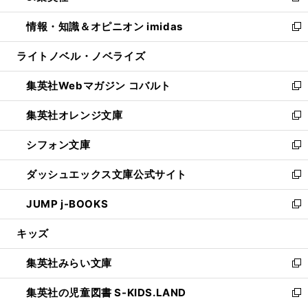
開
ウ
ン
ウ
し
情報・知識＆オピニオン imidas
く
で
ド
ィ
い
新
開
ウ
ン
ウ
し
ライトノベル・ノベライズ
く
で
ド
ィ
い
開
ウ
ン
ウ
集英社Webマガジン コバルト
く
で
ド
ィ
新
開
ウ
ン
し
集英社オレンジ文庫
く
で
ド
い
新
開
ウ
ウ
し
シフォン文庫
く
で
ィ
い
新
開
ン
ウ
し
ダッシュエックス文庫公式サイト
く
ド
ィ
い
新
ウ
ン
ウ
し
JUMP j-BOOKS
で
ド
ィ
い
新
開
ウ
ン
ウ
し
キッズ
く
で
ド
ィ
い
開
ウ
ン
ウ
集英社みらい文庫
く
で
ド
ィ
新
開
ウ
ン
し
集英社の児童図書 S-KIDS.LAND
く
で
ド
い
新
開
ウ