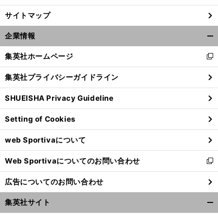
サイトマップ
企業情報
開
く/
集英社ホームページ
新
閉
し
じ
集英社プライバシーガイドライン
い
る
ウ
SHUEISHA Privacy Guideline
ィ
ン
Setting of Cookies
ド
ウ
web Sportivaについて
で
開
Web Sportivaについてのお問い合わせ
く
新
し
広告についてのお問い合わせ
い
ウ
集英社サイト
ィ
開
ン
く/