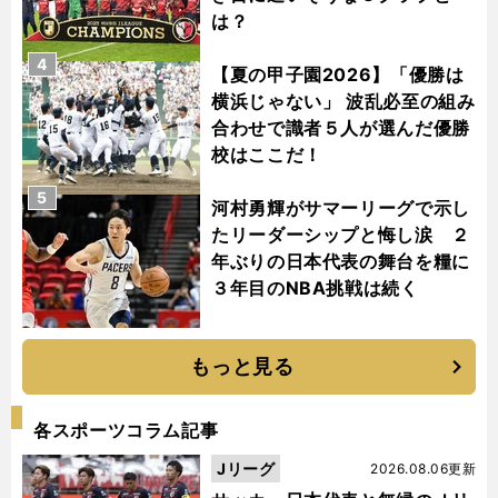
は？
4
【夏の甲子園2026】「優勝は
横浜じゃない」 波乱必至の組み
合わせで識者５人が選んだ優勝
校はここだ！
5
河村勇輝がサマーリーグで示し
たリーダーシップと悔し涙 ２
年ぶりの日本代表の舞台を糧に
３年目のNBA挑戦は続く
もっと見る
各スポーツコラム記事
Jリーグ
2026.08.06更新