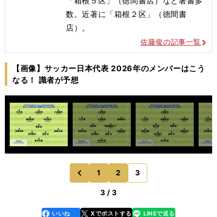
「箱根５区」（徳間書店）など著書多
数。近著に「箱根２区」（徳間書
店）。
佐藤俊の記事一覧
【画像】サッカー日本代表 2026年のメンバーはこう
なる！ 識者が予想
1
2
3
のページへ
前
3 / 3
いいね
Xでポストする
LINEで送る
line
faceboo
x