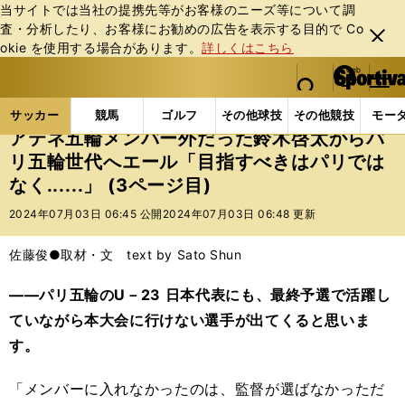
当サイトでは当社の提携先等がお客様のニーズ等について調
査・分析したり、お客様にお勧めの広告を表⽰する⽬的で Co
閉じ
okie を使⽤する場合があります。
詳しくはこちら
る
マイペ
web Sportiva (webスポルティーバ)
検索
メニュ
we
ー
サッカーの記事一覧
サッカー代表
アテネ五輪メンバ
b
ジ
サッカー
競馬
ゴルフ
その他球技
その他競技
モー
ス
アテネ五輪メンバー外だった鈴木啓太からパ
ポ
リ五輪世代へエール「目指すべきはパリでは
ル
なく......」 (3ページ目)
テ
ィ
2024年07月03日 06:45 公開
2024年07月03日 06:48 更新
ー
バ
佐藤俊●取材・文 text by Sato Shun
――パリ五輪のU－23 日本代表にも、最終予選で活躍し
ていながら本大会に行けない選手が出てくると思いま
す。
「メンバーに入れなかったのは、監督が選ばなかっただ