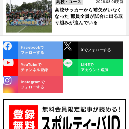
高校・ユース
2026.08.05更新
高校サッカーから補欠がいなく
なった 部員全員が試合に出る取
り組みが進んでいる
cebo
X
Facebookで
Xでフォローする
ok
フォローする
uTube
LINE
YouTubeで
LINEで
チャンネル登録
アカウント追加
stagra
Instagramで
m
フォローする