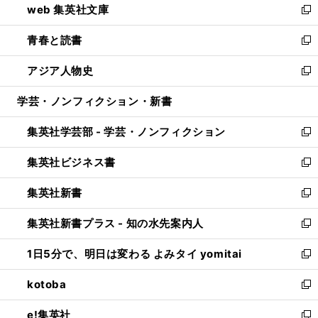
web 集英社文庫
ド
ィ
い
新
ウ
ン
ウ
し
青春と読書
で
ド
ィ
い
新
開
ウ
ン
ウ
し
アジア人物史
く
で
ド
ィ
い
新
開
ウ
ン
ウ
し
学芸・ノンフィクション・新書
く
で
ド
ィ
い
開
ウ
ン
ウ
集英社学芸部 - 学芸・ノンフィクション
く
で
ド
ィ
新
開
ウ
ン
し
集英社ビジネス書
く
で
ド
い
新
開
ウ
ウ
し
集英社新書
く
で
ィ
い
新
開
ン
ウ
し
集英社新書プラス - 知の水先案内人
く
ド
ィ
い
新
ウ
ン
ウ
し
1日5分で、明日は変わる よみタイ yomitai
で
ド
ィ
い
新
開
ウ
ン
ウ
し
kotoba
く
で
ド
ィ
い
新
開
ウ
ン
ウ
し
e!集英社
く
で
ド
ィ
い
新