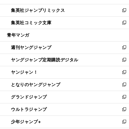
開
ウ
ン
ウ
し
集英社ジャンプリミックス
く
で
ド
ィ
い
新
開
ウ
ン
ウ
し
集英社コミック文庫
く
で
ド
ィ
い
新
開
ウ
ン
ウ
し
青年マンガ
く
で
ド
ィ
い
開
ウ
ン
ウ
週刊ヤングジャンプ
く
で
ド
ィ
新
開
ウ
ン
し
ヤングジャンプ定期購読デジタル
く
で
ド
い
新
開
ウ
ウ
し
ヤンジャン！
く
で
ィ
い
新
開
ン
ウ
し
となりのヤングジャンプ
く
ド
ィ
い
新
ウ
ン
ウ
し
グランドジャンプ
で
ド
ィ
い
新
開
ウ
ン
ウ
し
ウルトラジャンプ
く
で
ド
ィ
い
新
開
ウ
ン
ウ
し
少年ジャンプ+
く
で
ド
ィ
い
新
開
ウ
ン
ウ
し