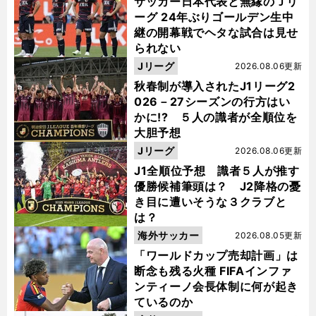
サッカー日本代表と無縁のＪリ
ーグ 24年ぶりゴールデン生中
継の開幕戦でヘタな試合は見せ
られない
Jリーグ
2026.08.06更新
秋春制が導入されたJ1リーグ2
026－27シーズンの行方はい
かに!? ５人の識者が全順位を
大胆予想
Jリーグ
2026.08.06更新
J1全順位予想 識者５人が推す
優勝候補筆頭は？ J2降格の憂
き目に遭いそうな３クラブと
は？
海外サッカー
2026.08.05更新
「ワールドカップ売却計画」は
断念も残る火種 FIFAインファ
ンティーノ会長体制に何が起き
ているのか