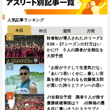
人気記事ランキング
今日
昨日
週間
月間
秋春制が導入されたJ1リーグ2
1
026－27シーズンの行方はい
かに!? ５人の識者が全順位を
大胆予想
「お前がラクして生意気だな」
2
「あいつ若いくせに」厳しい言
葉を浴びせられるも佐藤慎太郎
が貫いた誇りとファンへの思い
J1全順位予想 識者５人が推す
3
優勝候補筆頭は？ J2降格の憂
き目に遭いそうな３クラブと