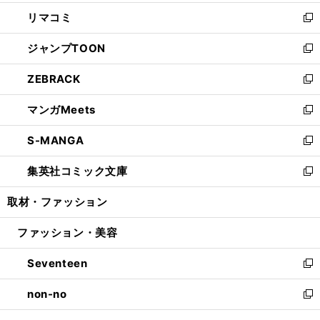
ウ
ン
ウ
し
リマコミ
で
ド
ィ
い
新
開
ウ
ン
ウ
し
ジャンプTOON
く
で
ド
ィ
い
新
開
ウ
ン
ウ
し
ZEBRACK
く
で
ド
ィ
い
新
開
ウ
ン
ウ
し
マンガMeets
く
で
ド
ィ
い
新
開
ウ
ン
ウ
し
S-MANGA
く
で
ド
ィ
い
新
開
ウ
ン
ウ
し
集英社コミック文庫
く
で
ド
ィ
い
新
開
ウ
ン
ウ
し
取材・ファッション
く
で
ド
ィ
い
開
ウ
ン
ウ
ファッション・美容
く
で
ド
ィ
開
ウ
ン
Seventeen
く
で
ド
新
開
ウ
し
non-no
く
で
い
新
開
ウ
し