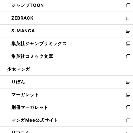
ジャンプTOON
く
で
ド
ィ
い
新
開
ウ
ン
ウ
し
ZEBRACK
く
で
ド
ィ
い
新
開
ウ
ン
ウ
し
S-MANGA
く
で
ド
ィ
い
新
開
ウ
ン
ウ
し
集英社ジャンプリミックス
く
で
ド
ィ
い
新
開
ウ
ン
ウ
し
集英社コミック文庫
く
で
ド
ィ
い
新
開
ウ
ン
ウ
し
少女マンガ
く
で
ド
ィ
い
開
ウ
ン
ウ
りぼん
く
で
ド
ィ
新
開
ウ
ン
し
マーガレット
く
で
ド
い
新
開
ウ
ウ
し
別冊マーガレット
く
で
ィ
い
新
開
ン
ウ
し
マンガMee公式サイト
く
ド
ィ
い
新
ウ
ン
ウ
し
リマコミ
で