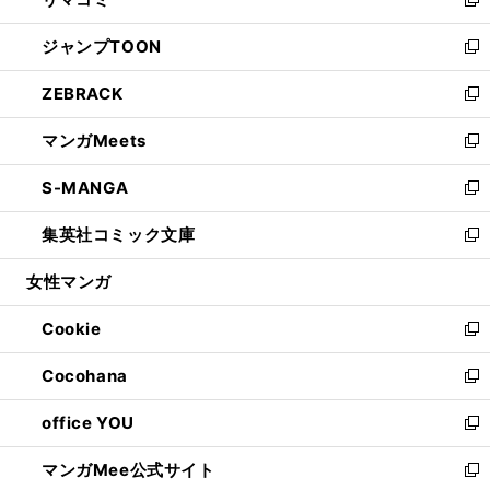
ド
ィ
い
新
開
ウ
ン
ウ
し
ジャンプTOON
く
で
ド
ィ
い
新
開
ウ
ン
ウ
し
ZEBRACK
く
で
ド
ィ
い
新
開
ウ
ン
ウ
し
マンガMeets
く
で
ド
ィ
い
新
開
ウ
ン
ウ
し
S-MANGA
く
で
ド
ィ
い
新
開
ウ
ン
ウ
し
集英社コミック文庫
く
で
ド
ィ
い
新
開
ウ
ン
ウ
し
女性マンガ
く
で
ド
ィ
い
開
ウ
ン
ウ
Cookie
く
で
ド
ィ
新
開
ウ
ン
し
Cocohana
く
で
ド
い
新
開
ウ
ウ
し
office YOU
く
で
ィ
い
新
開
ン
ウ
し
マンガMee公式サイト
く
ド
ィ
い
新