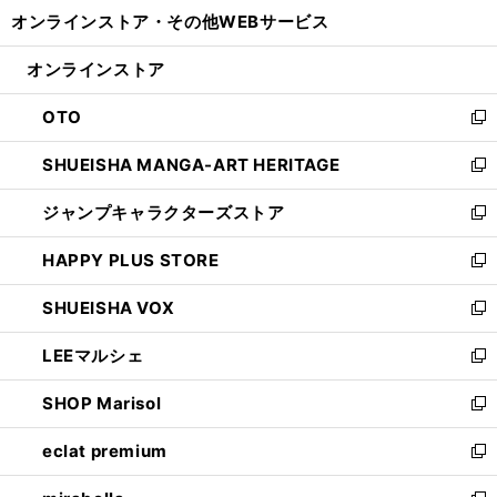
ウ
し
オンラインストア・
その他WEBサービス
く
で
ィ
い
開
ン
ウ
オンラインストア
く
ド
ィ
ウ
ン
OTO
で
ド
新
開
ウ
し
SHUEISHA MANGA-ART HERITAGE
く
で
い
新
開
ウ
し
ジャンプキャラクターズストア
く
ィ
い
新
ン
ウ
し
HAPPY PLUS STORE
ド
ィ
い
新
ウ
ン
ウ
し
SHUEISHA VOX
で
ド
ィ
い
新
開
ウ
ン
ウ
し
LEEマルシェ
く
で
ド
ィ
い
新
開
ウ
ン
ウ
し
SHOP Marisol
く
で
ド
ィ
い
新
開
ウ
ン
ウ
し
eclat premium
く
で
ド
ィ
い
新
開
ウ
ン
ウ
し