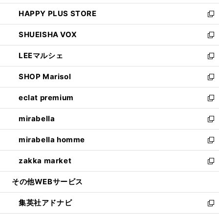
ン
ウ
し
HAPPY PLUS STORE
ド
ィ
い
新
ウ
ン
ウ
し
SHUEISHA VOX
で
ド
ィ
い
新
開
ウ
ン
ウ
し
LEEマルシェ
く
で
ド
ィ
い
新
開
ウ
ン
ウ
し
SHOP Marisol
く
で
ド
ィ
い
新
開
ウ
ン
ウ
し
eclat premium
く
で
ド
ィ
い
新
開
ウ
ン
ウ
し
mirabella
く
で
ド
ィ
い
新
開
ウ
ン
ウ
し
mirabella homme
く
で
ド
ィ
い
新
開
ウ
ン
ウ
し
zakka market
く
で
ド
ィ
い
新
開
ウ
ン
ウ
し
その他WEBサービス
く
で
ド
ィ
い
開
ウ
ン
ウ
集英社アドナビ
く
で
ド
ィ
新
開
ウ
ン
し