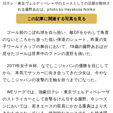
日テレ・東京ヴェルディベレーザのエースとしての活躍が期待さ
れる藤野あおば。photo by Hayakusa Noriko
この記事に関連する写真を見る
ゴール前のこぼれ球を自ら拾い、敵DFをかわして角度
のないところから放った低い弾道のシュート。昨夏の女
子ワールドカップの舞台において、19歳の藤野あおばが
見せたゴールは世界中のファンの度肝を抜いた。
2011年女子Ｗ杯、なでしこジャパンの優勝を目にして
から、本気でサッカーに向き合ってきた少女は、今やな
でしこジャパンの攻撃の主軸を担うまでになった。
WEリーグでは、強豪日テレ・東京ヴェルディベレーザ
のストライカーとして攻撃をけん引する藤野。今シーズ
ンにおいては、若きエースの双肩にかかる重責はより大
きなものとなっている。絶対的なエースであった植木理