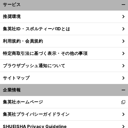
サービス
開
く/
推奨環境
閉
じ
集英社ID・スポルティーバIDとは
る
利用規約・会員規約
特定商取引法に基づく表示・その他の事項
ブラウザプッシュ通知について
サイトマップ
企業情報
開
く/
集英社ホームページ
新
閉
し
じ
集英社プライバシーガイドライン
い
る
ウ
SHUEISHA Privacy Guideline
ィ