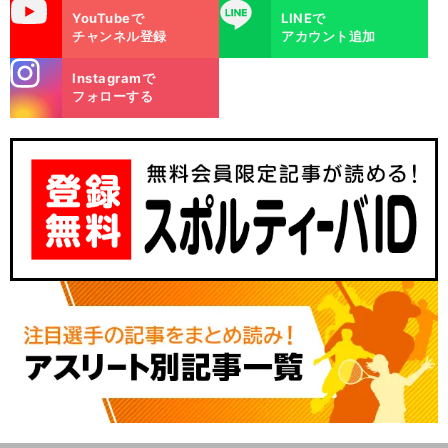
uTube
LINE
YouTubeで
LINEで
チャンネル登録
アカウント追加
stagra
Instagramで
m
フォローする
前
へ