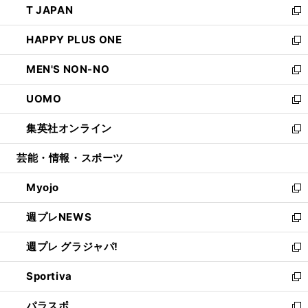
T JAPAN
く
で
ド
ィ
い
新
開
ウ
ン
ウ
し
HAPPY PLUS ONE
く
で
ド
ィ
い
新
開
ウ
ン
ウ
し
MEN'S NON-NO
く
で
ド
ィ
い
新
開
ウ
ン
ウ
し
UOMO
く
で
ド
ィ
い
新
開
ウ
ン
ウ
し
集英社オンライン
く
で
ド
ィ
い
新
開
ウ
ン
ウ
し
芸能・情報・スポーツ
く
で
ド
ィ
い
開
ウ
ン
ウ
Myojo
く
で
ド
ィ
新
開
ウ
ン
し
週プレNEWS
く
で
ド
い
新
開
ウ
ウ
し
週プレ グラジャパ!
く
で
ィ
い
新
開
ン
ウ
し
Sportiva
く
ド
ィ
い
新
ウ
ン
ウ
し
パラスポ
で
ド
ィ