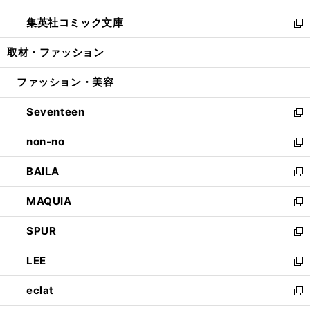
開
ウ
ン
ウ
し
集英社コミック文庫
く
で
ド
ィ
い
新
開
ウ
ン
ウ
し
取材・ファッション
く
で
ド
ィ
い
開
ウ
ン
ウ
ファッション・美容
く
で
ド
ィ
開
ウ
ン
Seventeen
く
で
ド
新
開
ウ
し
non-no
く
で
い
新
開
ウ
し
BAILA
く
ィ
い
新
ン
ウ
し
MAQUIA
ド
ィ
い
新
ウ
ン
ウ
し
SPUR
で
ド
ィ
い
新
開
ウ
ン
ウ
し
LEE
く
で
ド
ィ
い
新
開
ウ
ン
ウ
し
eclat
く
で
ド
ィ
い
新
開
ウ
ン
ウ
し