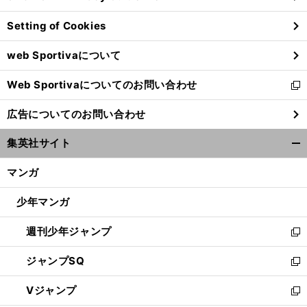
ン
Setting of Cookies
ド
ウ
web Sportivaについて
で
開
Web Sportivaについてのお問い合わせ
く
新
し
広告についてのお問い合わせ
い
ウ
集英社サイト
ィ
開
ン
く/
マンガ
ド
閉
ウ
じ
少年マンガ
で
る
開
週刊少年ジャンプ
く
新
し
ジャンプSQ
い
新
ウ
し
Vジャンプ
ィ
い
新
ン