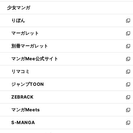
開
ウ
ン
ウ
し
少女マンガ
く
で
ド
ィ
い
開
ウ
ン
ウ
りぼん
く
で
ド
ィ
新
開
ウ
ン
し
マーガレット
く
で
ド
い
新
開
ウ
ウ
し
別冊マーガレット
く
で
ィ
い
新
開
ン
ウ
し
マンガMee公式サイト
く
ド
ィ
い
新
ウ
ン
ウ
し
リマコミ
で
ド
ィ
い
新
開
ウ
ン
ウ
し
ジャンプTOON
く
で
ド
ィ
い
新
開
ウ
ン
ウ
し
ZEBRACK
く
で
ド
ィ
い
新
開
ウ
ン
ウ
し
マンガMeets
く
で
ド
ィ
い
新
開
ウ
ン
ウ
し
S-MANGA
く
で
ド
ィ
い
新
開
ウ
ン
ウ
し