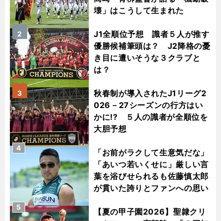
壊」はこうして生まれた
J1全順位予想 識者５人が推す
2
優勝候補筆頭は？ J2降格の憂
き目に遭いそうな３クラブと
は？
秋春制が導入されたJ1リーグ2
3
026－27シーズンの行方はい
かに!? ５人の識者が全順位を
大胆予想
4
「お前がラクして生意気だな」
「あいつ若いくせに」厳しい言
葉を浴びせられるも佐藤慎太郎
が貫いた誇りとファンへの思い
5
【夏の甲子園2026】聖隷クリ