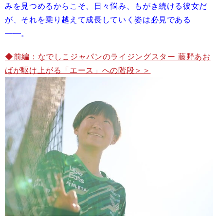
みを見つめるからこそ、日々悩み、もがき続ける彼女だ
が、それを乗り越えて成長していく姿は必見である
――。
◆前編：なでしこジャパンのライジングスター 藤野あお
ばが駆け上がる「エース」への階段＞＞