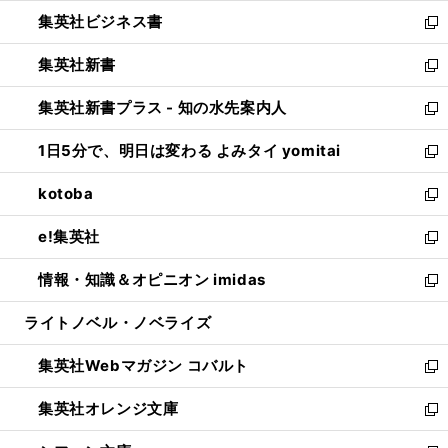
開
ウ
ン
し
集英社ビジネス書
く
で
ド
い
新
開
ウ
ウ
し
集英社新書
く
で
ィ
い
新
開
ン
ウ
し
集英社新書プラス - 知の水先案内人
く
ド
ィ
い
新
ウ
ン
ウ
し
1日5分で、明日は変わる よみタイ yomitai
で
ド
ィ
い
新
開
ウ
ン
ウ
し
kotoba
く
で
ド
ィ
い
新
開
ウ
ン
ウ
し
e!集英社
く
で
ド
ィ
い
新
開
ウ
ン
ウ
し
情報・知識＆オピニオン imidas
く
で
ド
ィ
い
新
開
ウ
ン
ウ
し
ライトノベル・ノベライズ
く
で
ド
ィ
い
開
ウ
ン
ウ
集英社Webマガジン コバルト
く
で
ド
ィ
新
開
ウ
ン
し
集英社オレンジ文庫
く
で
ド
い
新
開
ウ
ウ
し