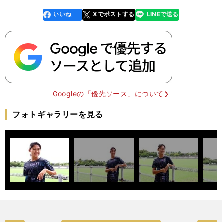
いいね
Xでポストする
LINEで送る
line
faceboo
x
k
Googleの「優先ソース」について
フォトギャラリーを見る