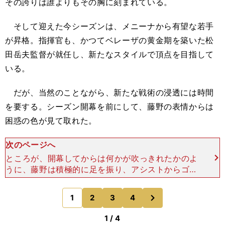
その誇りは誰よりもその胸に刻まれている。
そして迎えた今シーズンは、メニーナから有望な若手
が昇格。指揮官も、かつてベレーザの黄金期を築いた松
田岳夫監督が就任し、新たなスタイルで頂点を目指して
いる。
だが、当然のことながら、新たな戦術の浸透には時間
を要する。シーズン開幕を前にして、藤野の表情からは
困惑の色が見て取れた。
次のページへ
ところが、開幕してからは何かが吹っきれたかのよ
うに、藤野は積極的に足を振り、アシストからゴー
ルまで、決定機のあらゆる場面で顔を出すようにな
っていた。「（チームの）始動直後から、本当にい
次
1
2
3
4
のページへ
ろんな人と話を
1 / 4