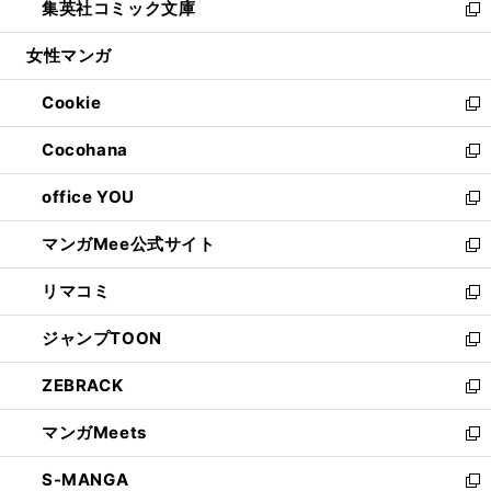
集英社コミック文庫
く
で
ド
ィ
い
新
開
ウ
ン
ウ
し
女性マンガ
く
で
ド
ィ
い
開
ウ
ン
ウ
Cookie
く
で
ド
ィ
新
開
ウ
ン
し
Cocohana
く
で
ド
い
新
開
ウ
ウ
し
office YOU
く
で
ィ
い
新
開
ン
ウ
し
マンガMee公式サイト
く
ド
ィ
い
新
ウ
ン
ウ
し
リマコミ
で
ド
ィ
い
新
開
ウ
ン
ウ
し
ジャンプTOON
く
で
ド
ィ
い
新
開
ウ
ン
ウ
し
ZEBRACK
く
で
ド
ィ
い
新
開
ウ
ン
ウ
し
マンガMeets
く
で
ド
ィ
い
新
開
ウ
ン
ウ
し
S-MANGA
く
で
ド
ィ
い
新