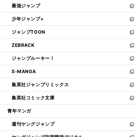
ウ
し
最強ジャンプ
ド
ィ
い
新
ウ
ン
ウ
し
少年ジャンプ+
で
ド
ィ
い
新
開
ウ
ン
ウ
し
ジャンプTOON
く
で
ド
ィ
い
新
開
ウ
ン
ウ
し
ZEBRACK
く
で
ド
ィ
い
新
開
ウ
ン
ウ
し
ジャンプルーキー！
く
で
ド
ィ
い
新
開
ウ
ン
ウ
し
S-MANGA
く
で
ド
ィ
い
新
開
ウ
ン
ウ
し
集英社ジャンプリミックス
く
で
ド
ィ
い
新
開
ウ
ン
ウ
し
集英社コミック文庫
く
で
ド
ィ
い
新
開
ウ
ン
ウ
し
青年マンガ
く
で
ド
ィ
い
開
ウ
ン
ウ
週刊ヤングジャンプ
く
で
ド
ィ
新
開
ウ
ン
し