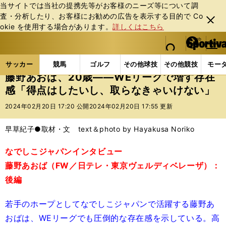
当サイトでは当社の提携先等がお客様のニーズ等について調
査・分析したり、お客様にお勧めの広告を表⽰する⽬的で Co
閉じ
okie を使⽤する場合があります。
詳しくはこちら
る
マイペ
web Sportiva (webスポルティーバ)
検索
メニュ
we
ー
サッカーの記事一覧
サッカー代表
なでしこジャパ
b
ジ
サッカー
競馬
ゴルフ
その他球技
その他競技
モー
ス
藤野あおば、20歳――WEリーグで増す存在
ポ
感「得点はしたいし、取らなきゃいけない」
ル
テ
2024年02月20日 17:20 公開
2024年02月20日 17:55 更新
ィ
ー
早草紀子●取材・文 text＆photo by Hayakusa Noriko
バ
なでしこジャパンインタビュー
藤野あおば（FW／日テレ・東京ヴェルディベレーザ）：
後編
若手のホープとしてなでしこジャパンで活躍する藤野あ
おばは、WEリーグでも圧倒的な存在感を示している。高