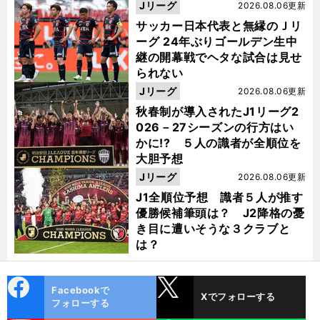
った
Jリーグ
2026.08.06更新
サッカー日本代表と無縁のＪリ
ーグ 24年ぶりゴールデン生中
継の開幕戦でヘタな試合は見せ
られない
Jリーグ
2026.08.06更新
秋春制が導入されたJ1リーグ2
026－27シーズンの行方はい
かに!? ５人の識者が全順位を
大胆予想
Jリーグ
2026.08.06更新
J1全順位予想 識者５人が推す
優勝候補筆頭は？ J2降格の憂
き目に遭いそうな３クラブと
は？
cebo
X
Facebookで
Xでフォローする
ok
フォローする