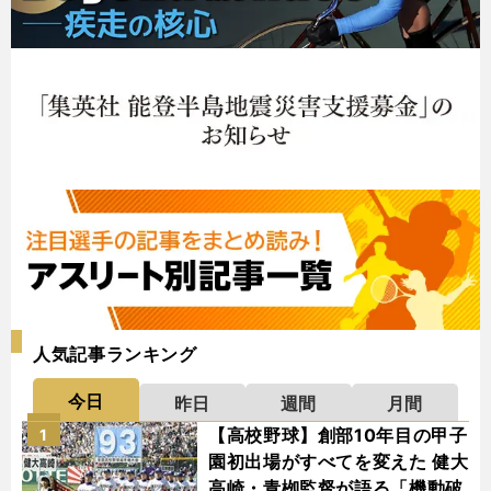
人気記事ランキング
今日
昨日
週間
月間
【高校野球】創部10年目の甲子
1
園初出場がすべてを変えた 健大
高崎・青栁監督が語る「機動破