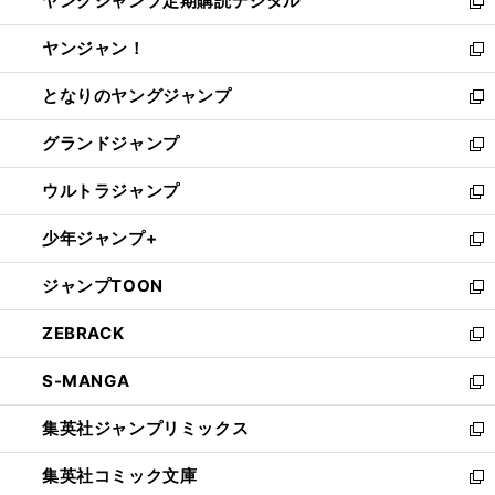
ヤングジャンプ定期購読デジタル
く
で
ド
い
新
開
ウ
ウ
し
ヤンジャン！
く
で
ィ
い
新
開
ン
ウ
し
となりのヤングジャンプ
く
ド
ィ
い
新
ウ
ン
ウ
し
グランドジャンプ
で
ド
ィ
い
新
開
ウ
ン
ウ
し
ウルトラジャンプ
く
で
ド
ィ
い
新
開
ウ
ン
ウ
し
少年ジャンプ+
く
で
ド
ィ
い
新
開
ウ
ン
ウ
し
ジャンプTOON
く
で
ド
ィ
い
新
開
ウ
ン
ウ
し
ZEBRACK
く
で
ド
ィ
い
新
開
ウ
ン
ウ
し
S-MANGA
く
で
ド
ィ
い
新
開
ウ
ン
ウ
し
集英社ジャンプリミックス
く
で
ド
ィ
い
新
開
ウ
ン
ウ
し
集英社コミック文庫
く
で
ド
ィ
い
新