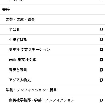
い
新
開
ウ
ン
ウ
し
書籍
く
で
ド
ィ
い
開
ウ
ン
ウ
文芸・文庫・総合
く
で
ド
ィ
開
ウ
ン
すばる
く
で
ド
新
開
ウ
し
小説すばる
く
で
い
新
開
ウ
し
集英社 文芸ステーション
く
ィ
い
新
ン
ウ
し
web 集英社文庫
ド
ィ
い
新
ウ
ン
ウ
し
青春と読書
で
ド
ィ
い
新
開
ウ
ン
ウ
し
アジア人物史
く
で
ド
ィ
い
新
開
ウ
ン
ウ
し
学芸・ノンフィクション・新書
く
で
ド
ィ
い
開
ウ
ン
ウ
集英社学芸部 - 学芸・ノンフィクション
く
で
ド
ィ
新