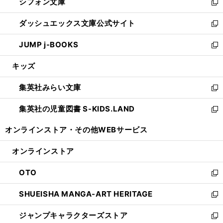
シフォン文庫
く
で
ィ
い
新
開
ン
ウ
し
ダッシュエックス文庫公式サイト
く
ド
ィ
い
新
ウ
ン
ウ
し
JUMP j-BOOKS
で
ド
ィ
い
新
開
ウ
ン
ウ
し
キッズ
く
で
ド
ィ
い
開
ウ
ン
ウ
集英社みらい文庫
く
で
ド
ィ
新
開
ウ
ン
し
集英社の児童図書 S-KIDS.LAND
く
で
ド
い
新
開
ウ
ウ
し
オンラインストア・
その他WEBサービス
く
で
ィ
い
開
ン
ウ
オンラインストア
く
ド
ィ
ウ
ン
OTO
で
ド
新
開
ウ
し
SHUEISHA MANGA-ART HERITAGE
く
で
い
新
開
ウ
し
ジャンプキャラクターズストア
く
ィ
い
新