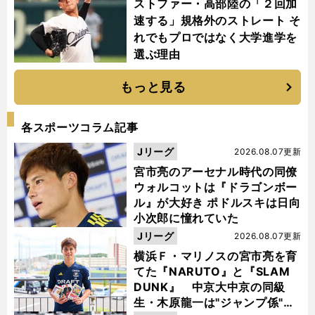
ストファー・高部陸の「２回加
速する」規格外のストレート そ
れでもプロではなく大学進学を
選ぶ理由
もっと見る
各スポーツコラム記事
Jリーグ
2026.08.07更新
宮市亮のアーセナル時代の同僚
ウォルコットは『ドラゴンボー
ル』が大好き ポドルスキは日向
小次郎に憧れていた
Jリーグ
2026.08.07更新
横浜Ｆ・マリノスの宮市亮を育
てた『NARUTO』と『SLAM
DUNK』 中京大中京の同級
生・木原龍一は"ジャンプ係"だ