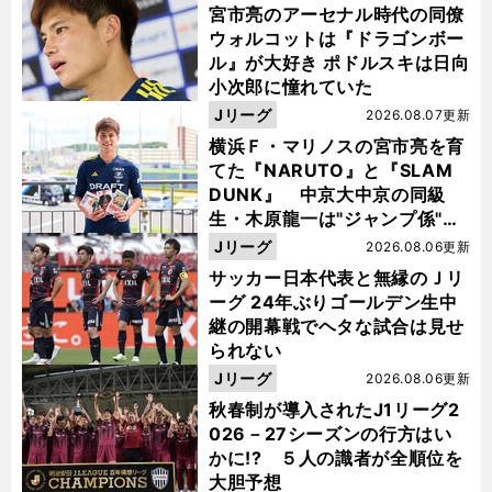
宮市亮のアーセナル時代の同僚
ウォルコットは『ドラゴンボー
ル』が大好き ポドルスキは日向
小次郎に憧れていた
Jリーグ
2026.08.07更新
横浜Ｆ・マリノスの宮市亮を育
てた『NARUTO』と『SLAM
DUNK』 中京大中京の同級
生・木原龍一は"ジャンプ係"だ
った
Jリーグ
2026.08.06更新
サッカー日本代表と無縁のＪリ
ーグ 24年ぶりゴールデン生中
継の開幕戦でヘタな試合は見せ
られない
Jリーグ
2026.08.06更新
秋春制が導入されたJ1リーグ2
026－27シーズンの行方はい
かに!? ５人の識者が全順位を
大胆予想