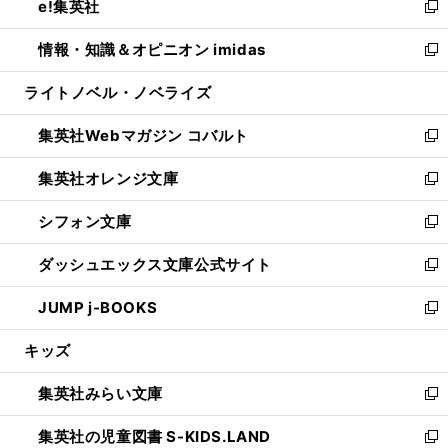
e!集英社
く
で
ド
ィ
い
新
開
ウ
ン
ウ
し
情報・知識＆オピニオン imidas
く
で
ド
ィ
い
新
開
ウ
ン
ウ
し
ライトノベル・ノベライズ
く
で
ド
ィ
い
開
ウ
ン
ウ
集英社Webマガジン コバルト
く
で
ド
ィ
新
開
ウ
ン
し
集英社オレンジ文庫
く
で
ド
い
新
開
ウ
ウ
し
シフォン文庫
く
で
ィ
い
新
開
ン
ウ
し
ダッシュエックス文庫公式サイト
く
ド
ィ
い
新
ウ
ン
ウ
し
JUMP j-BOOKS
で
ド
ィ
い
新
開
ウ
ン
ウ
し
キッズ
く
で
ド
ィ
い
開
ウ
ン
ウ
集英社みらい文庫
く
で
ド
ィ
新
開
ウ
ン
し
集英社の児童図書 S-KIDS.LAND
く
で
ド
い
新