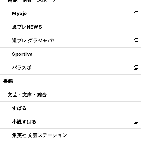
ド
ィ
い
開
ウ
ン
ウ
Myojo
く
で
ド
ィ
新
開
ウ
ン
し
週プレNEWS
く
で
ド
い
新
開
ウ
ウ
し
週プレ グラジャパ!
く
で
ィ
い
新
開
ン
ウ
し
Sportiva
く
ド
ィ
い
新
ウ
ン
ウ
し
パラスポ
で
ド
ィ
い
新
開
ウ
ン
ウ
し
書籍
く
で
ド
ィ
い
開
ウ
ン
ウ
文芸・文庫・総合
く
で
ド
ィ
開
ウ
ン
すばる
く
で
ド
新
開
ウ
し
小説すばる
く
で
い
新
開
ウ
し
集英社 文芸ステーション
く
ィ
い
新