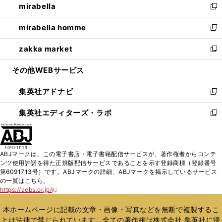
mirabella
く
で
ド
ィ
い
新
開
ウ
ン
ウ
し
mirabella homme
く
で
ド
ィ
い
新
開
ウ
ン
ウ
し
zakka market
く
で
ド
ィ
い
新
開
ウ
ン
ウ
し
その他WEBサービス
く
で
ド
ィ
い
開
ウ
ン
ウ
集英社アドナビ
く
で
ド
ィ
新
開
ウ
ン
し
集英社エディターズ・ラボ
く
で
ド
い
新
開
ウ
ウ
し
く
で
ィ
い
開
ン
ウ
ABJマークは、この電子書店・電子書籍配信サービスが、著作権者からコンテ
く
ド
ィ
ンツ使用許諾を得た正規版配信サービスであることを示す登録商標（登録番号
ウ
ン
第6091713号）です。ABJマークの詳細、ABJマークを掲示しているサービス
で
ド
の一覧はこちら。
開
ウ
https://aebs.or.jp/
新
く
で
し
い
開
本ホームページに記載の文章・画像・写真などを無断で複製するこ
ウ
く
とは法律で禁じられています。全ての著作権は株式会社 集英社に帰