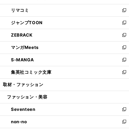
ウ
ン
ウ
し
リマコミ
で
ド
ィ
い
新
開
ウ
ン
ウ
し
ジャンプTOON
く
で
ド
ィ
い
新
開
ウ
ン
ウ
し
ZEBRACK
く
で
ド
ィ
い
新
開
ウ
ン
ウ
し
マンガMeets
く
で
ド
ィ
い
新
開
ウ
ン
ウ
し
S-MANGA
く
で
ド
ィ
い
新
開
ウ
ン
ウ
し
集英社コミック文庫
く
で
ド
ィ
い
新
開
ウ
ン
ウ
し
取材・ファッション
く
で
ド
ィ
い
開
ウ
ン
ウ
ファッション・美容
く
で
ド
ィ
開
ウ
ン
Seventeen
く
で
ド
新
開
ウ
し
non-no
く
で
い
新
開
ウ
し