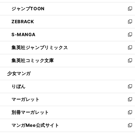
開
ウ
ン
ウ
し
ジャンプTOON
く
で
ド
ィ
い
新
開
ウ
ン
ウ
し
ZEBRACK
く
で
ド
ィ
い
新
開
ウ
ン
ウ
し
S-MANGA
く
で
ド
ィ
い
新
開
ウ
ン
ウ
し
集英社ジャンプリミックス
く
で
ド
ィ
い
新
開
ウ
ン
ウ
し
集英社コミック文庫
く
で
ド
ィ
い
新
開
ウ
ン
ウ
し
少女マンガ
く
で
ド
ィ
い
開
ウ
ン
ウ
りぼん
く
で
ド
ィ
新
開
ウ
ン
し
マーガレット
く
で
ド
い
新
開
ウ
ウ
し
別冊マーガレット
く
で
ィ
い
新
開
ン
ウ
し
マンガMee公式サイト
く
ド
ィ
い
新
ウ
ン
ウ
し