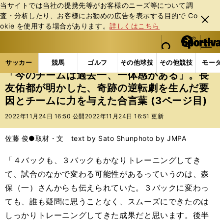
当サイトでは当社の提携先等がお客様のニーズ等について調
査・分析したり、お客様にお勧めの広告を表⽰する⽬的で Co
閉じ
okie を使⽤する場合があります。
詳しくはこちら
る
マイペ
web Sportiva (webスポルティーバ)
検索
メニュ
we
ー
サッカーの記事一覧
サッカー代表
日本代表
「
b
ジ
サッカー
競馬
ゴルフ
その他球技
その他競技
モー
ス
「今のチームは過去一、一体感がある」。長
ポ
友佑都が明かした、奇跡の逆転劇を生んだ要
ル
因とチームに力を与えた合言葉 (3ページ目)
テ
ィ
2022年11月24日 16:50 公開
2022年11月24日 16:51 更新
ー
バ
佐藤 俊●取材・文 text by Sato Shun
photo by JMPA
「４バックも、３バックもかなりトレーニングしてき
て、試合のなかで変わる可能性があるっていうのは、森
保（一）さんからも伝えられていた。３バックに変わっ
ても、誰も疑問に思うことなく、スムーズにできたのは
しっかりトレーニングしてきた成果だと思います。後半