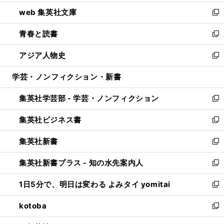
ン
ウ
し
web 集英社文庫
ド
ィ
い
新
ウ
ン
ウ
し
青春と読書
で
ド
ィ
い
新
開
ウ
ン
ウ
し
アジア人物史
く
で
ド
ィ
い
新
開
ウ
ン
ウ
し
学芸・ノンフィクション・新書
く
で
ド
ィ
い
開
ウ
ン
ウ
集英社学芸部 - 学芸・ノンフィクション
く
で
ド
ィ
新
開
ウ
ン
し
集英社ビジネス書
く
で
ド
い
新
開
ウ
ウ
し
集英社新書
く
で
ィ
い
新
開
ン
ウ
し
集英社新書プラス - 知の水先案内人
く
ド
ィ
い
新
ウ
ン
ウ
し
1日5分で、明日は変わる よみタイ yomitai
で
ド
ィ
い
新
開
ウ
ン
ウ
し
kotoba
く
で
ド
ィ
い
新
開
ウ
ン
ウ
し