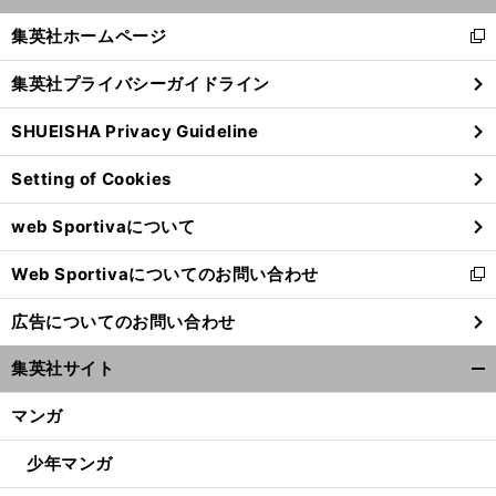
開
へ
く/
集英社ホームページ
新
閉
し
じ
集英社プライバシーガイドライン
い
る
ウ
SHUEISHA Privacy Guideline
ィ
ン
Setting of Cookies
ド
ウ
web Sportivaについて
で
開
Web Sportivaについてのお問い合わせ
く
新
し
広告についてのお問い合わせ
い
ウ
集英社サイト
ィ
開
ン
く/
マンガ
ド
閉
ウ
じ
少年マンガ
で
る
開