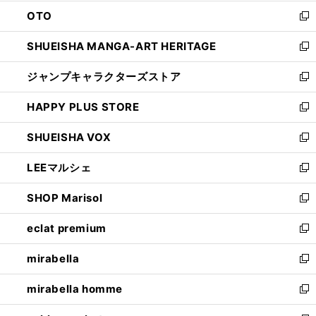
ウ
ン
OTO
で
ド
新
開
ウ
し
SHUEISHA MANGA-ART HERITAGE
く
で
い
新
開
ウ
し
ジャンプキャラクターズストア
く
ィ
い
新
ン
ウ
し
HAPPY PLUS STORE
ド
ィ
い
新
ウ
ン
ウ
し
SHUEISHA VOX
で
ド
ィ
い
新
開
ウ
ン
ウ
し
LEEマルシェ
く
で
ド
ィ
い
新
開
ウ
ン
ウ
し
SHOP Marisol
く
で
ド
ィ
い
新
開
ウ
ン
ウ
し
eclat premium
く
で
ド
ィ
い
新
開
ウ
ン
ウ
し
mirabella
く
で
ド
ィ
い
新
開
ウ
ン
ウ
し
mirabella homme
く
で
ド
ィ
い
新
開
ウ
ン
ウ
し