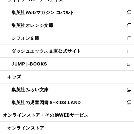
ィ
い
開
ウ
ン
ウ
集英社Webマガジン コバルト
く
で
ド
ィ
新
開
ウ
ン
し
集英社オレンジ文庫
く
で
ド
い
新
開
ウ
ウ
し
シフォン文庫
く
で
ィ
い
新
開
ン
ウ
し
ダッシュエックス文庫公式サイト
く
ド
ィ
い
新
ウ
ン
ウ
し
JUMP j-BOOKS
で
ド
ィ
い
新
開
ウ
ン
ウ
し
キッズ
く
で
ド
ィ
い
開
ウ
ン
ウ
集英社みらい文庫
く
で
ド
ィ
新
開
ウ
ン
し
集英社の児童図書 S-KIDS.LAND
く
で
ド
い
新
開
ウ
ウ
し
オンラインストア・
その他WEBサービス
く
で
ィ
い
開
ン
ウ
オンラインストア
く
ド
ィ