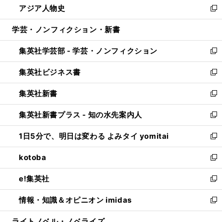
アジア人物史
く
で
ド
ィ
い
新
開
ウ
ン
ウ
し
学芸・ノンフィクション・新書
く
で
ド
ィ
い
開
ウ
ン
ウ
集英社学芸部 - 学芸・ノンフィクション
く
で
ド
ィ
新
開
ウ
ン
し
集英社ビジネス書
く
で
ド
い
新
開
ウ
ウ
し
集英社新書
く
で
ィ
い
新
開
ン
ウ
し
集英社新書プラス - 知の水先案内人
く
ド
ィ
い
新
ウ
ン
ウ
し
1日5分で、明日は変わる よみタイ yomitai
で
ド
ィ
い
新
開
ウ
ン
ウ
し
kotoba
く
で
ド
ィ
い
新
開
ウ
ン
ウ
し
e!集英社
く
で
ド
ィ
い
新
開
ウ
ン
ウ
し
情報・知識＆オピニオン imidas
く
で
ド
ィ
い
新
開
ウ
ン
ウ
し
ライトノベル・ノベライズ
く
で
ド