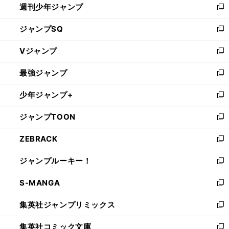
週刊少年ジャンプ
く
新
し
ジャンプSQ
い
新
ウ
し
Vジャンプ
ィ
い
新
ン
ウ
し
最強ジャンプ
ド
ィ
い
新
ウ
ン
ウ
し
少年ジャンプ+
で
ド
ィ
い
新
開
ウ
ン
ウ
し
ジャンプTOON
く
で
ド
ィ
い
新
開
ウ
ン
ウ
し
ZEBRACK
く
で
ド
ィ
い
新
開
ウ
ン
ウ
し
ジャンプルーキー！
く
で
ド
ィ
い
新
開
ウ
ン
ウ
し
S-MANGA
く
で
ド
ィ
い
新
開
ウ
ン
ウ
し
集英社ジャンプリミックス
く
で
ド
ィ
い
新
開
ウ
ン
ウ
し
集英社コミック文庫
く
で
ド
ィ
い
新