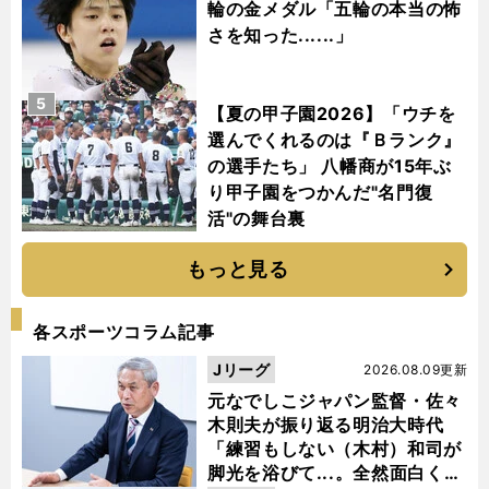
輪の金メダル「五輪の本当の怖
さを知った......」
5
【夏の甲子園2026】「ウチを
選んでくれるのは『Ｂランク』
の選手たち」 八幡商が15年ぶ
り甲子園をつかんだ"名門復
活"の舞台裏
もっと見る
各スポーツコラム記事
Jリーグ
2026.08.09更新
元なでしこジャパン監督・佐々
木則夫が振り返る明治大時代
「練習もしない（木村）和司が
脚光を浴びて...。全然面白くな