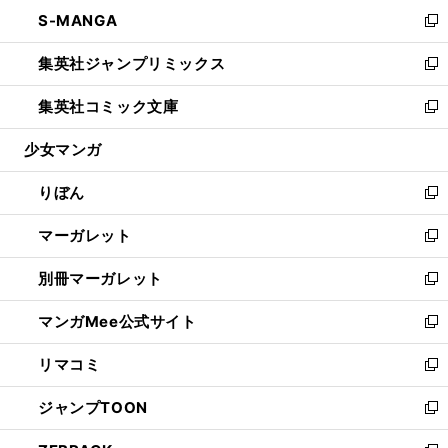
ン
ウ
し
S-MANGA
く
で
ド
ィ
い
新
開
ウ
ン
ウ
し
集英社ジャンプリミックス
く
で
ド
ィ
い
新
開
ウ
ン
ウ
し
集英社コミック文庫
く
で
ド
ィ
い
新
開
ウ
ン
ウ
し
少女マンガ
く
で
ド
ィ
い
開
ウ
ン
ウ
りぼん
く
で
ド
ィ
新
開
ウ
ン
し
マーガレット
く
で
ド
い
新
開
ウ
ウ
し
別冊マーガレット
く
で
ィ
い
新
開
ン
ウ
し
マンガMee公式サイト
く
ド
ィ
い
新
ウ
ン
ウ
し
リマコミ
で
ド
ィ
い
新
開
ウ
ン
ウ
し
ジャンプTOON
く
で
ド
ィ
い
新
開
ウ
ン
ウ
し