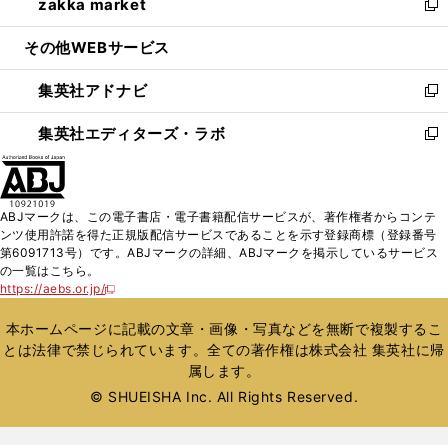
zakka market
く
で
ド
ィ
い
新
開
ウ
ン
ウ
し
その他WEBサービス
く
で
ド
ィ
い
開
ウ
ン
ウ
集英社アドナビ
く
で
ド
ィ
新
開
ウ
ン
し
集英社エディターズ・ラボ
く
で
ド
い
新
開
ウ
ウ
し
く
で
ィ
い
開
ン
ウ
ABJマークは、この電子書店・電子書籍配信サービスが、著作権者からコンテ
く
ド
ィ
ンツ使用許諾を得た正規版配信サービスであることを示す登録商標（登録番号
ウ
ン
第6091713号）です。ABJマークの詳細、ABJマークを掲示しているサービス
で
ド
の一覧はこちら。
開
ウ
https://aebs.or.jp/
新
く
で
し
い
開
本ホームページに記載の文章・画像・写真などを無断で複製するこ
ウ
く
とは法律で禁じられています。全ての著作権は株式会社 集英社に帰
ィ
属します。
ン
ド
© SHUEISHA Inc. All Rights Reserved.
ウ
で
開