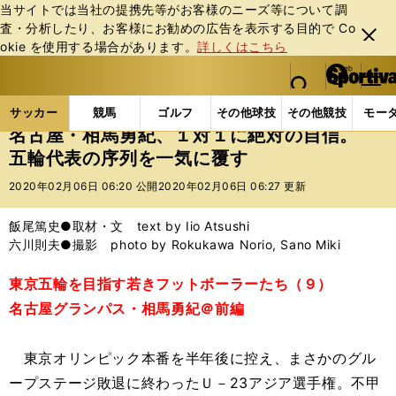
当サイトでは当社の提携先等がお客様のニーズ等について調
査・分析したり、お客様にお勧めの広告を表⽰する⽬的で Co
閉じ
okie を使⽤する場合があります。
詳しくはこちら
る
マイペ
web Sportiva (webスポルティーバ)
検索
メニュ
we
ー
サッカーの記事一覧
サッカー代表
日本代表
名
b
ジ
サッカー
競馬
ゴルフ
その他球技
その他競技
モー
ス
名古屋・相馬勇紀、１対１に絶対の自信。
ポ
五輪代表の序列を一気に覆す
ル
テ
2020年02月06日 06:20 公開
2020年02月06日 06:27 更新
ィ
ー
飯尾篤史●取材・文 text by Iio Atsushi
バ
六川則夫●撮影 photo by Rokukawa Norio, Sano Miki
東京五輪を目指す若きフットボーラーたち（９）
名古屋グランパス・相馬勇紀＠前編
東京オリンピック本番を半年後に控え、まさかのグル
ープステージ敗退に終わったＵ－23アジア選手権。不甲