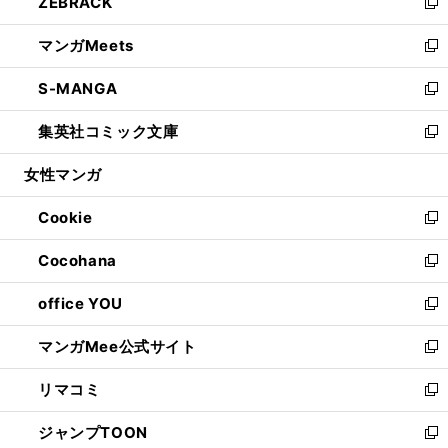
ZEBRACK
く
で
ド
ィ
い
新
開
ウ
ン
ウ
し
マンガMeets
く
で
ド
ィ
い
新
開
ウ
ン
ウ
し
S-MANGA
く
で
ド
ィ
い
新
開
ウ
ン
ウ
し
集英社コミック文庫
く
で
ド
ィ
い
新
開
ウ
ン
ウ
し
女性マンガ
く
で
ド
ィ
い
開
ウ
ン
ウ
Cookie
く
で
ド
ィ
新
開
ウ
ン
し
Cocohana
く
で
ド
い
新
開
ウ
ウ
し
office YOU
く
で
ィ
い
新
開
ン
ウ
し
マンガMee公式サイト
く
ド
ィ
い
新
ウ
ン
ウ
し
リマコミ
で
ド
ィ
い
新
開
ウ
ン
ウ
し
ジャンプTOON
く
で
ド
ィ
い
新