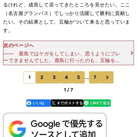
るけれど、成長して戻ってきたところを見せたい。ここ
（名古屋グランパス）でしっかり活躍して勝利に貢献し
たい。その結果として、五輪がついて来ると思っていま
す。
次のページへ
―― 鹿島ではケガをしてしまい、思うようにプレ
ーできませんでした。鹿島に行ったのも、五輪を意
識して出場機会を得たかったからだと思うので、か
なりつらい時間だったのではないかと想像します。
次
1
2
3
4
5
...
7
のページへ
あの時期、自分自
1 / 7
いいね
Xでポストする
LINEで送る
line
faceboo
x
k