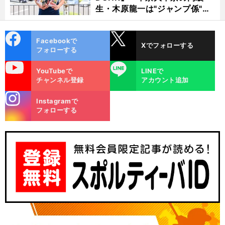
生・木原龍一は"ジャンプ係"だ
った
cebo
X
Facebookで
Xでフォローする
ok
フォローする
uTube
LINE
YouTubeで
LINEで
チャンネル登録
アカウント追加
stagra
Instagramで
m
フォローする