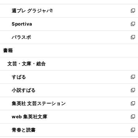
開
ウ
ウ
し
週プレ グラジャパ!
く
で
ィ
い
新
開
ン
ウ
し
Sportiva
く
ド
ィ
い
新
ウ
ン
ウ
し
パラスポ
で
ド
ィ
い
新
開
ウ
ン
ウ
し
書籍
く
で
ド
ィ
い
開
ウ
ン
ウ
文芸・文庫・総合
く
で
ド
ィ
開
ウ
ン
すばる
く
で
ド
新
開
ウ
し
小説すばる
く
で
い
新
開
ウ
し
集英社 文芸ステーション
く
ィ
い
新
ン
ウ
し
web 集英社文庫
ド
ィ
い
新
ウ
ン
ウ
し
青春と読書
で
ド
ィ
い
新
開
ウ
ン
ウ
し