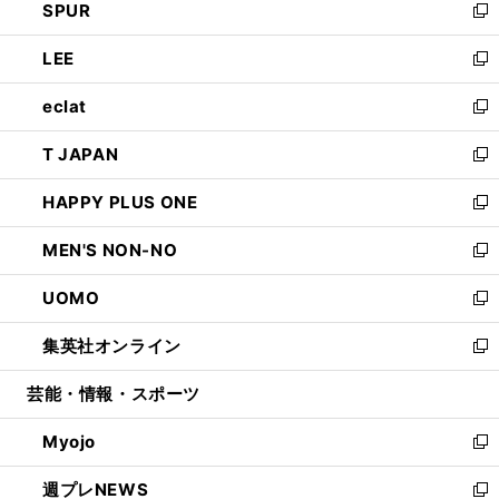
SPUR
で
ド
ィ
い
新
開
ウ
ン
ウ
し
LEE
く
で
ド
ィ
い
新
開
ウ
ン
ウ
し
eclat
く
で
ド
ィ
い
新
開
ウ
ン
ウ
し
T JAPAN
く
で
ド
ィ
い
新
開
ウ
ン
ウ
し
HAPPY PLUS ONE
く
で
ド
ィ
い
新
開
ウ
ン
ウ
し
MEN'S NON-NO
く
で
ド
ィ
い
新
開
ウ
ン
ウ
し
UOMO
く
で
ド
ィ
い
新
開
ウ
ン
ウ
し
集英社オンライン
く
で
ド
ィ
い
新
開
ウ
ン
ウ
し
芸能・情報・スポーツ
く
で
ド
ィ
い
開
ウ
ン
ウ
Myojo
く
で
ド
ィ
新
開
ウ
ン
し
週プレNEWS
く
で
ド
い
新