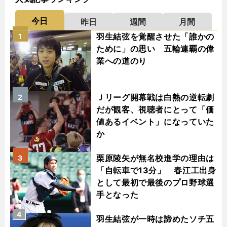
今日
昨日
週間
月間
羽生結弦を覚醒させた「誰かの
1
ために」の思い 五輪連覇の偉
業への道のり
Ｊリーグ開幕戦は白熱の逆転劇
2
だが観客、視聴者にとって「価
値あるイベント」になっていた
か
栗原陵矢が無名校進学の理由は
3
「自転車で13分」 春江工出身
として最初で最後のプロ野球選
手となった
4
羽生結弦が一時は諦めたソチ五