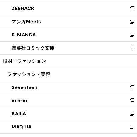
開
ウ
ン
ウ
し
ZEBRACK
く
で
ド
ィ
い
新
開
ウ
ン
ウ
し
マンガMeets
く
で
ド
ィ
い
新
開
ウ
ン
ウ
し
S-MANGA
く
で
ド
ィ
い
新
開
ウ
ン
ウ
し
集英社コミック文庫
く
で
ド
ィ
い
新
開
ウ
ン
ウ
し
取材・ファッション
く
で
ド
ィ
い
開
ウ
ン
ウ
ファッション・美容
く
で
ド
ィ
開
ウ
ン
Seventeen
く
で
ド
新
開
ウ
し
non-no
く
で
い
新
開
ウ
し
BAILA
く
ィ
い
新
ン
ウ
し
MAQUIA
ド
ィ
い
新
ウ
ン
ウ
し