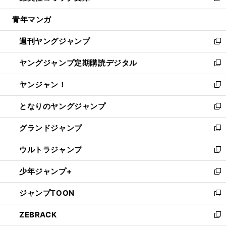
開
ウ
ン
ウ
し
青年マンガ
く
で
ド
ィ
い
開
ウ
ン
ウ
週刊ヤングジャンプ
く
で
ド
ィ
新
開
ウ
ン
し
ヤングジャンプ定期購読デジタル
く
で
ド
い
新
開
ウ
ウ
し
ヤンジャン！
く
で
ィ
い
新
開
ン
ウ
し
となりのヤングジャンプ
く
ド
ィ
い
新
ウ
ン
ウ
し
グランドジャンプ
で
ド
ィ
い
新
開
ウ
ン
ウ
し
ウルトラジャンプ
く
で
ド
ィ
い
新
開
ウ
ン
ウ
し
少年ジャンプ+
く
で
ド
ィ
い
新
開
ウ
ン
ウ
し
ジャンプTOON
く
で
ド
ィ
い
新
開
ウ
ン
ウ
し
ZEBRACK
く
で
ド
ィ
い
新
開
ウ