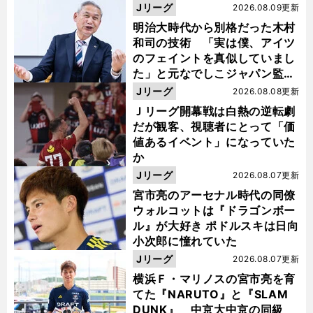
い４年間でした」
Jリーグ
2026.08.09更新
明治大時代から別格だった木村
和司の技術 「実は僕、アイツ
のフェイントを真似していまし
た」と元なでしこジャパン監
督・佐々木則夫
Jリーグ
2026.08.08更新
Ｊリーグ開幕戦は白熱の逆転劇
だが観客、視聴者にとって「価
値あるイベント」になっていた
か
Jリーグ
2026.08.07更新
宮市亮のアーセナル時代の同僚
ウォルコットは『ドラゴンボー
ル』が大好き ポドルスキは日向
小次郎に憧れていた
Jリーグ
2026.08.07更新
横浜Ｆ・マリノスの宮市亮を育
てた『NARUTO』と『SLAM
DUNK』 中京大中京の同級