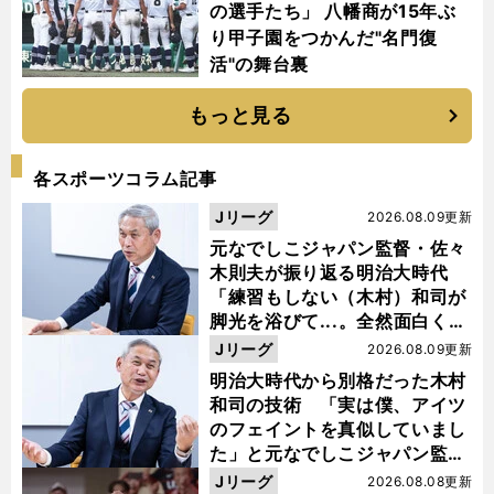
の選手たち」 八幡商が15年ぶ
り甲子園をつかんだ"名門復
活"の舞台裏
もっと見る
各スポーツコラム記事
Jリーグ
2026.08.09更新
元なでしこジャパン監督・佐々
木則夫が振り返る明治大時代
「練習もしない（木村）和司が
脚光を浴びて...。全然面白くな
い４年間でした」
Jリーグ
2026.08.09更新
明治大時代から別格だった木村
和司の技術 「実は僕、アイツ
のフェイントを真似していまし
た」と元なでしこジャパン監
督・佐々木則夫
Jリーグ
2026.08.08更新