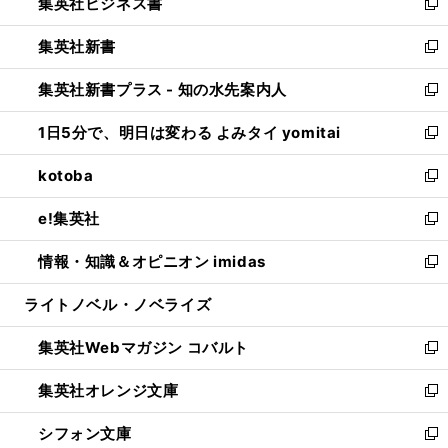
集英社ビジネス書
く
で
ド
い
新
開
ウ
ウ
し
集英社新書
く
で
ィ
い
新
開
ン
ウ
し
集英社新書プラス - 知の水先案内人
く
ド
ィ
い
新
ウ
ン
ウ
し
1日5分で、明日は変わる よみタイ yomitai
で
ド
ィ
い
新
開
ウ
ン
ウ
し
kotoba
く
で
ド
ィ
い
新
開
ウ
ン
ウ
し
e!集英社
く
で
ド
ィ
い
新
開
ウ
ン
ウ
し
情報・知識＆オピニオン imidas
く
で
ド
ィ
い
新
開
ウ
ン
ウ
し
ライトノベル・ノベライズ
く
で
ド
ィ
い
開
ウ
ン
ウ
集英社Webマガジン コバルト
く
で
ド
ィ
新
開
ウ
ン
し
集英社オレンジ文庫
く
で
ド
い
新
開
ウ
ウ
し
シフォン文庫
く
で
ィ
い
新