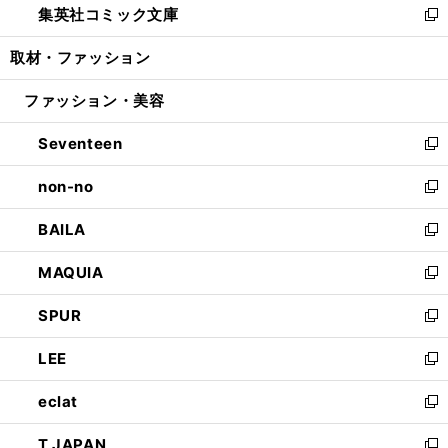
集英社コミック文庫
く
で
ド
ィ
い
新
開
ウ
ン
ウ
し
取材・ファッション
く
で
ド
ィ
い
開
ウ
ン
ウ
ファッション・美容
く
で
ド
ィ
開
ウ
ン
Seventeen
く
で
ド
新
開
ウ
し
non-no
く
で
い
新
開
ウ
し
BAILA
く
ィ
い
新
ン
ウ
し
MAQUIA
ド
ィ
い
新
ウ
ン
ウ
し
SPUR
で
ド
ィ
い
新
開
ウ
ン
ウ
し
LEE
く
で
ド
ィ
い
新
開
ウ
ン
ウ
し
eclat
く
で
ド
ィ
い
新
開
ウ
ン
ウ
し
T JAPAN
く
で
ド
ィ
い