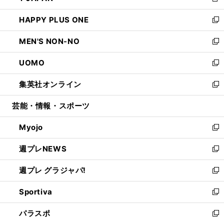
新
開
ウ
ン
ウ
し
HAPPY PLUS ONE
く
で
ド
ィ
い
新
開
ウ
ン
ウ
し
MEN'S NON-NO
く
で
ド
ィ
い
新
開
ウ
ン
ウ
し
UOMO
く
で
ド
ィ
い
新
開
ウ
ン
ウ
し
集英社オンライン
く
で
ド
ィ
い
新
開
ウ
ン
ウ
し
芸能・情報・スポーツ
く
で
ド
ィ
い
開
ウ
ン
ウ
Myojo
く
で
ド
ィ
新
開
ウ
ン
し
週プレNEWS
く
で
ド
い
新
開
ウ
ウ
し
週プレ グラジャパ!
く
で
ィ
い
新
開
ン
ウ
し
Sportiva
く
ド
ィ
い
新
ウ
ン
ウ
し
パラスポ
で
ド
ィ
い
新
開