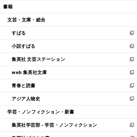
ウ
ン
ウ
し
書籍
く
で
ド
ィ
い
開
ウ
ン
ウ
文芸・文庫・総合
く
で
ド
ィ
開
ウ
ン
すばる
く
で
ド
新
開
ウ
し
小説すばる
く
で
い
新
開
ウ
し
集英社 文芸ステーション
く
ィ
い
新
ン
ウ
し
web 集英社文庫
ド
ィ
い
新
ウ
ン
ウ
し
青春と読書
で
ド
ィ
い
新
開
ウ
ン
ウ
し
アジア人物史
く
で
ド
ィ
い
新
開
ウ
ン
ウ
し
学芸・ノンフィクション・新書
く
で
ド
ィ
い
開
ウ
ン
ウ
集英社学芸部 - 学芸・ノンフィクション
く
で
ド
ィ
新
開
ウ
ン
し