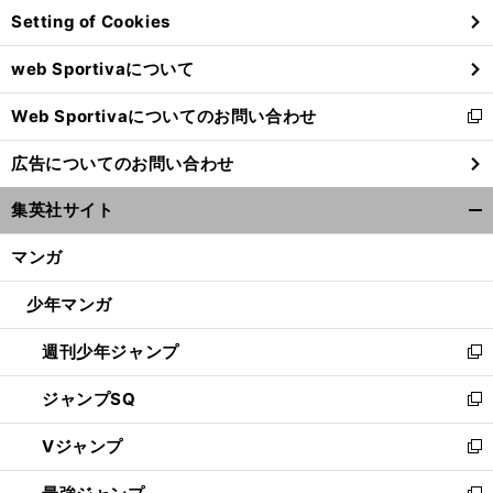
Setting of Cookies
ド
ウ
web Sportivaについて
で
開
Web Sportivaについてのお問い合わせ
く
新
し
広告についてのお問い合わせ
い
ウ
集英社サイト
ィ
開
ン
く/
マンガ
ド
閉
ウ
じ
少年マンガ
で
る
開
週刊少年ジャンプ
く
新
し
ジャンプSQ
い
新
ウ
し
Vジャンプ
ィ
い
新
ン
ウ
し