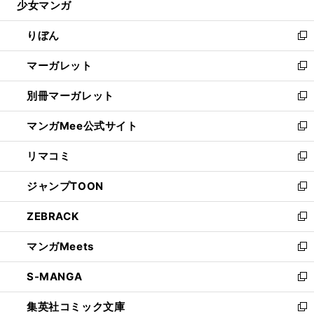
少女マンガ
く
で
ド
ィ
い
開
ウ
ン
ウ
りぼん
く
で
ド
ィ
新
開
ウ
ン
し
マーガレット
く
で
ド
い
新
開
ウ
ウ
し
別冊マーガレット
く
で
ィ
い
新
開
ン
ウ
し
マンガMee公式サイト
く
ド
ィ
い
新
ウ
ン
ウ
し
リマコミ
で
ド
ィ
い
新
開
ウ
ン
ウ
し
ジャンプTOON
く
で
ド
ィ
い
新
開
ウ
ン
ウ
し
ZEBRACK
く
で
ド
ィ
い
新
開
ウ
ン
ウ
し
マンガMeets
く
で
ド
ィ
い
新
開
ウ
ン
ウ
し
S-MANGA
く
で
ド
ィ
い
新
開
ウ
ン
ウ
し
集英社コミック文庫
く
で
ド
ィ
い
新