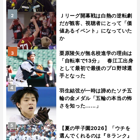
Ｊリーグ開幕戦は白熱の逆転劇
2
だが観客、視聴者にとって「価
値あるイベント」になっていた
か
栗原陵矢が無名校進学の理由は
3
「自転車で13分」 春江工出身
として最初で最後のプロ野球選
手となった
4
羽生結弦が一時は諦めたソチ五
輪の金メダル「五輪の本当の怖
さを知った......」
5
【夏の甲子園2026】「ウチを
選んでくれるのは『Ｂランク』