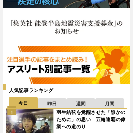
人気記事ランキング
今日
昨日
週間
月間
羽生結弦を覚醒させた「誰かの
1
ために」の思い 五輪連覇の偉
業への道のり