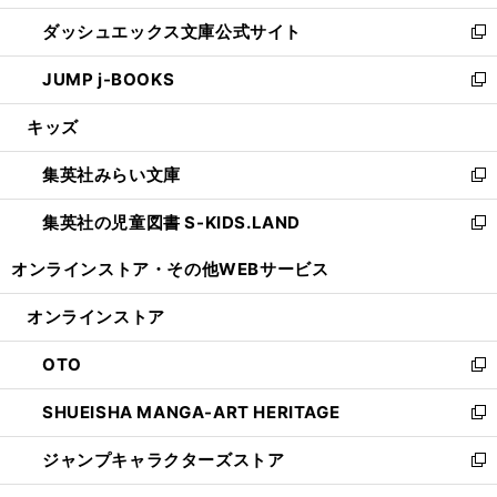
開
ン
ウ
し
ダッシュエックス文庫公式サイト
く
ド
ィ
い
新
ウ
ン
ウ
し
JUMP j-BOOKS
で
ド
ィ
い
新
開
ウ
ン
ウ
し
キッズ
く
で
ド
ィ
い
開
ウ
ン
ウ
集英社みらい文庫
く
で
ド
ィ
新
開
ウ
ン
し
集英社の児童図書 S-KIDS.LAND
く
で
ド
い
新
開
ウ
ウ
し
オンラインストア・
その他WEBサービス
く
で
ィ
い
開
ン
ウ
オンラインストア
く
ド
ィ
ウ
ン
OTO
で
ド
新
開
ウ
し
SHUEISHA MANGA-ART HERITAGE
く
で
い
新
開
ウ
し
ジャンプキャラクターズストア
く
ィ
い
新
ン
ウ
し