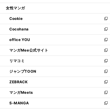
開
ウ
ン
ウ
し
女性マンガ
く
で
ド
ィ
い
開
ウ
ン
ウ
Cookie
く
で
ド
ィ
新
開
ウ
ン
し
Cocohana
く
で
ド
い
新
開
ウ
ウ
し
office YOU
く
で
ィ
い
新
開
ン
ウ
し
マンガMee公式サイト
く
ド
ィ
い
新
ウ
ン
ウ
し
リマコミ
で
ド
ィ
い
新
開
ウ
ン
ウ
し
ジャンプTOON
く
で
ド
ィ
い
新
開
ウ
ン
ウ
し
ZEBRACK
く
で
ド
ィ
い
新
開
ウ
ン
ウ
し
マンガMeets
く
で
ド
ィ
い
新
開
ウ
ン
ウ
し
S-MANGA
く
で
ド
ィ
い
新
開
ウ
ン
ウ
し