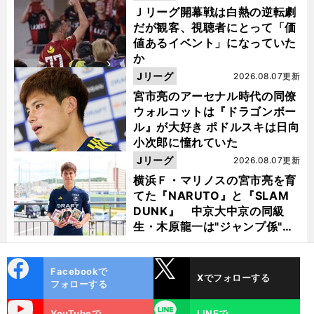
Ｊリーグ開幕戦は白熱の逆転劇
だが観客、視聴者にとって「価
値あるイベント」になっていた
か
Jリーグ
2026.08.07更新
宮市亮のアーセナル時代の同僚
ウォルコットは『ドラゴンボー
ル』が大好き ポドルスキは日向
小次郎に憧れていた
Jリーグ
2026.08.07更新
横浜Ｆ・マリノスの宮市亮を育
てた『NARUTO』と『SLAM
DUNK』 中京大中京の同級
生・木原龍一は"ジャンプ係"だ
った
cebo
X
Facebookで
Xでフォローする
ok
フォローする
uTube
LINE
YouTubeで
LINEで