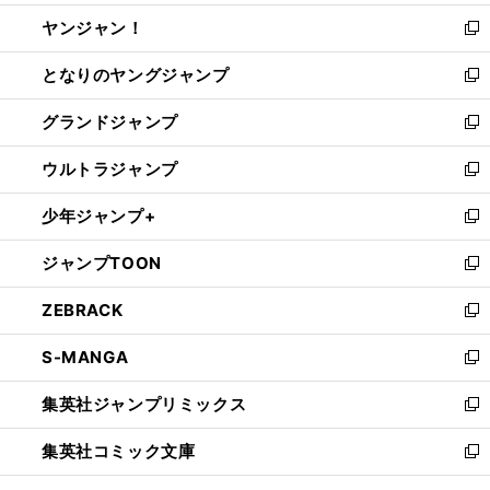
開
ウ
ウ
し
ヤンジャン！
く
で
ィ
い
新
開
ン
ウ
し
となりのヤングジャンプ
く
ド
ィ
い
新
ウ
ン
ウ
し
グランドジャンプ
で
ド
ィ
い
新
開
ウ
ン
ウ
し
ウルトラジャンプ
く
で
ド
ィ
い
新
開
ウ
ン
ウ
し
少年ジャンプ+
く
で
ド
ィ
い
新
開
ウ
ン
ウ
し
ジャンプTOON
く
で
ド
ィ
い
新
開
ウ
ン
ウ
し
ZEBRACK
く
で
ド
ィ
い
新
開
ウ
ン
ウ
し
S-MANGA
く
で
ド
ィ
い
新
開
ウ
ン
ウ
し
集英社ジャンプリミックス
く
で
ド
ィ
い
新
開
ウ
ン
ウ
し
集英社コミック文庫
く
で
ド
ィ
い
新
開
ウ
ン
ウ
し