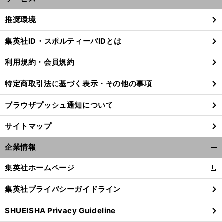
開
く/
推奨環境
閉
じ
集英社ID・スポルティーバIDとは
る
利用規約・会員規約
特定商取引法に基づく表示・その他の事項
ブラウザプッシュ通知について
サイトマップ
企業情報
開
く/
集英社ホームページ
新
閉
し
じ
前
集英社プライバシーガイドライン
へ
い
る
ウ
SHUEISHA Privacy Guideline
ィ
ン