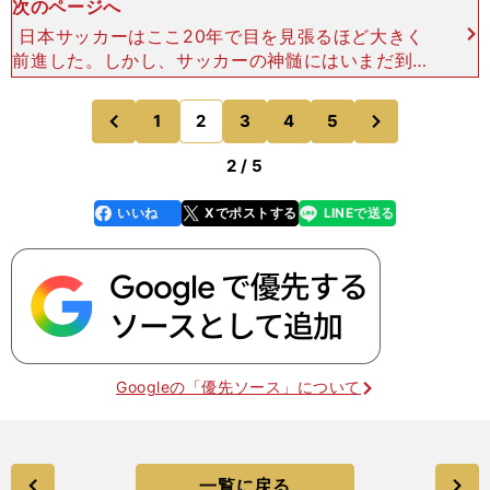
次のページへ
日本サッカーはここ20年で目を見張るほど大きく
前進した。しかし、サッカーの神髄にはいまだ到達
していないように思える。巧みなテクニック、組織
立った動き、戦術、こういったものは非常に大事だ
次
1
2
3
4
5
のページへ
のページへ
が、最後の最後に
前
2 / 5
いいね
Xでポストする
LINEで送る
line
faceboo
x
k
Googleの「優先ソース」について
一覧に戻る