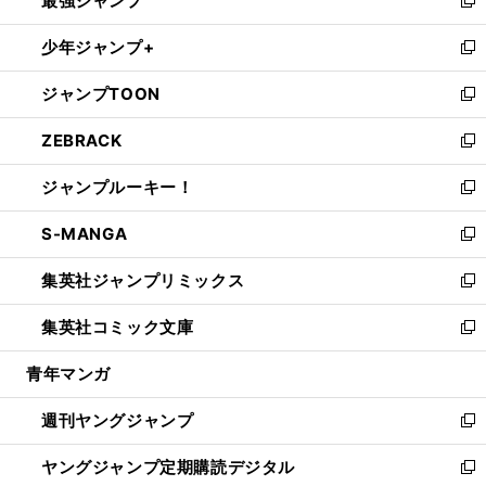
最強ジャンプ
ド
ィ
い
新
ウ
ン
ウ
し
少年ジャンプ+
で
ド
ィ
い
新
開
ウ
ン
ウ
し
ジャンプTOON
く
で
ド
ィ
い
新
開
ウ
ン
ウ
し
ZEBRACK
く
で
ド
ィ
い
新
開
ウ
ン
ウ
し
ジャンプルーキー！
く
で
ド
ィ
い
新
開
ウ
ン
ウ
し
S-MANGA
く
で
ド
ィ
い
新
開
ウ
ン
ウ
し
集英社ジャンプリミックス
く
で
ド
ィ
い
新
開
ウ
ン
ウ
し
集英社コミック文庫
く
で
ド
ィ
い
新
開
ウ
ン
ウ
し
青年マンガ
く
で
ド
ィ
い
開
ウ
ン
ウ
週刊ヤングジャンプ
く
で
ド
ィ
新
開
ウ
ン
し
ヤングジャンプ定期購読デジタル
く
で
ド
い
新