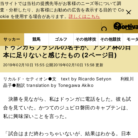
当サイトでは当社の提携先等がお客様のニーズ等について調
査・分析したり、お客様にお勧めの広告を表⽰する⽬的で Co
閉じ
okie を使⽤する場合があります。
詳しくはこちら
る
マイペ
web Sportiva (webスポルティーバ)
検索
メニュ
we
ー
サッカーの記事一覧
サッカー代表
日本代表
ド
b
ジ
サッカー
競馬
ゴルフ
その他球技
その他競技
モー
ス
ドゥンガらブラジルの名手が、アジア杯の日
ポ
本に足りないと感じたもの (2ページ目)
ル
テ
2019年02月10日 15:55 公開
2019年02月10日 15:58 更新
ィ
ー
リカルド・セティオン●文 text by Ricardo Setyon 利根川
バ
晶子●翻訳 translation by Tonegawa Akiko
決勝を見ながら、私はドゥンガに電話をした。彼も試
合を見ていた。かつてのジュビロ磐田のキャプテンは、
私に興味深いことを言った。
「試合はまだ終わっちゃいないが、結果はわかる。日本