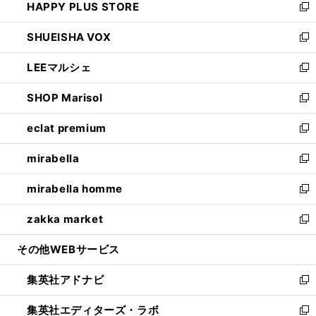
HAPPY PLUS STORE
ド
ィ
い
新
ウ
ン
ウ
し
SHUEISHA VOX
で
ド
ィ
い
新
開
ウ
ン
ウ
し
LEEマルシェ
く
で
ド
ィ
い
新
開
ウ
ン
ウ
し
SHOP Marisol
く
で
ド
ィ
い
新
開
ウ
ン
ウ
し
eclat premium
く
で
ド
ィ
い
新
開
ウ
ン
ウ
し
mirabella
く
で
ド
ィ
い
新
開
ウ
ン
ウ
し
mirabella homme
く
で
ド
ィ
い
新
開
ウ
ン
ウ
し
zakka market
く
で
ド
ィ
い
新
開
ウ
ン
ウ
し
その他WEBサービス
く
で
ド
ィ
い
開
ウ
ン
ウ
集英社アドナビ
く
で
ド
ィ
新
開
ウ
ン
し
集英社エディターズ・ラボ
く
で
ド
い
新