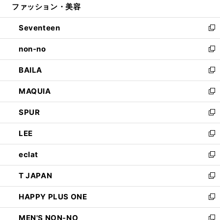
ファッション・美容
く
で
ド
ィ
開
ウ
ン
Seventeen
く
で
ド
新
開
ウ
し
non-no
く
で
い
新
開
ウ
し
BAILA
く
ィ
い
新
ン
ウ
し
MAQUIA
ド
ィ
い
新
ウ
ン
ウ
し
SPUR
で
ド
ィ
い
新
開
ウ
ン
ウ
し
LEE
く
で
ド
ィ
い
新
開
ウ
ン
ウ
し
eclat
く
で
ド
ィ
い
新
開
ウ
ン
ウ
し
T JAPAN
く
で
ド
ィ
い
新
開
ウ
ン
ウ
し
HAPPY PLUS ONE
く
で
ド
ィ
い
新
開
ウ
ン
ウ
し
MEN'S NON-NO
く
で
ド
ィ
い
新