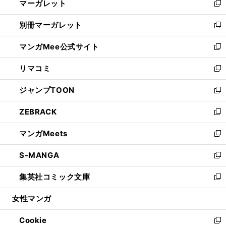
マーガレット
く
で
ド
い
新
開
ウ
ウ
し
別冊マーガレット
く
で
ィ
い
新
開
ン
ウ
し
マンガMee公式サイト
く
ド
ィ
い
新
ウ
ン
ウ
し
リマコミ
で
ド
ィ
い
新
開
ウ
ン
ウ
し
ジャンプTOON
く
で
ド
ィ
い
新
開
ウ
ン
ウ
し
ZEBRACK
く
で
ド
ィ
い
新
開
ウ
ン
ウ
し
マンガMeets
く
で
ド
ィ
い
新
開
ウ
ン
ウ
し
S-MANGA
く
で
ド
ィ
い
新
開
ウ
ン
ウ
し
集英社コミック文庫
く
で
ド
ィ
い
新
開
ウ
ン
ウ
し
女性マンガ
く
で
ド
ィ
い
開
ウ
ン
ウ
Cookie
く
で
ド
ィ
新