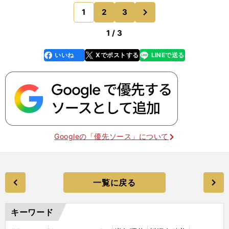
ゲームでしたけど、そういうときにこそ、守備のと
次
1
2
3
のページへ
ころ、戻るところ
1 / 3
いいね
Xでポストする
LINEで送る
line
faceboo
x
k
Googleの「優先ソース」について
一覧に戻る
キーワード