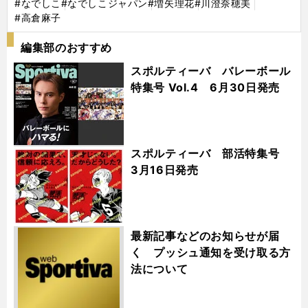
#なでしこ
#なでしこジャパン
#増矢理花
#川澄奈穂美
#高倉麻子
編集部のおすすめ
スポルティーバ バレーボール
特集号 Vol.4 6月30日発売
スポルティーバ 部活特集号
3月16日発売
最新記事などのお知らせが届
く プッシュ通知を受け取る方
法について