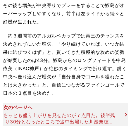
その後も増矢が中央寄りでプレーをすることで鮫島がオ
ーバーラップしやすくなり、前半は左サイドから続々と
好機が生まれた。
約３週間前のアルガルベカップでは再三のチャンスを
決めきれずにいた増矢。「やり続けていれば、いつか結
果に結びつくはず」と、貫いてきた積極的な攻めの姿勢
が結実したのは43分。鮫島からのロングフィードを中島
依美（INAC神戸）が絶妙のタイミングで折り返す。鋭く
中央へ走り込んだ増矢が「自分自身でゴールを獲れたこ
とは大きかった」と、自信につながるファインゴールで
日本の３点目を決めた。
次のページへ
もっとも盛り上がりを見せたのが７点目だ。後半残
り30分となったところで途中出場した川澄奈穂美
（シアトル・レイン）は「勝つことはわかっていた