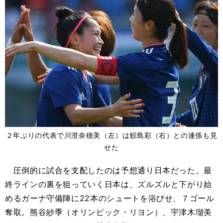
２年ぶりの代表で川澄奈穂美（左）は鮫島彩（右）との連係も見
せた
圧倒的に試合を支配したのは予想通り日本だった。最
終ラインの裏を狙っていく日本は、ズルズルと下がり始
めるガーナ守備陣に22本のシュートを浴びせ、７ゴール
奪取。熊谷紗季（オリンピック・リヨン）、宇津木瑠美