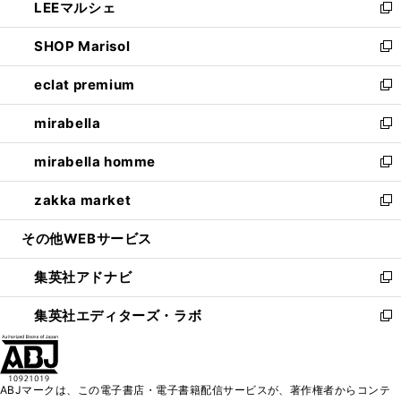
LEEマルシェ
く
で
ド
ィ
い
新
開
ウ
ン
ウ
し
SHOP Marisol
く
で
ド
ィ
い
新
開
ウ
ン
ウ
し
eclat premium
く
で
ド
ィ
い
新
開
ウ
ン
ウ
し
mirabella
く
で
ド
ィ
い
新
開
ウ
ン
ウ
し
mirabella homme
く
で
ド
ィ
い
新
開
ウ
ン
ウ
し
zakka market
く
で
ド
ィ
い
新
開
ウ
ン
ウ
し
その他WEBサービス
く
で
ド
ィ
い
開
ウ
ン
ウ
集英社アドナビ
く
で
ド
ィ
新
開
ウ
ン
し
集英社エディターズ・ラボ
く
で
ド
い
新
開
ウ
ウ
し
く
で
ィ
い
開
ン
ウ
ABJマークは、この電子書店・電子書籍配信サービスが、著作権者からコンテ
く
ド
ィ