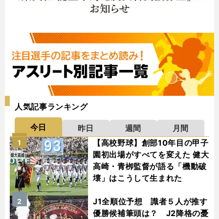
人気記事ランキング
今日
昨日
週間
月間
【高校野球】創部10年目の甲子
1
園初出場がすべてを変えた 健大
高崎・青栁監督が語る「機動破
壊」はこうして生まれた
J1全順位予想 識者５人が推す
2
優勝候補筆頭は？ J2降格の憂