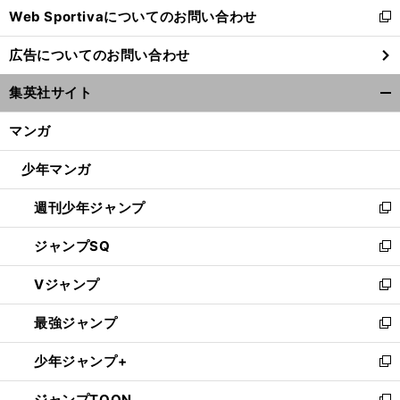
Web Sportivaについてのお問い合わせ
く
新
し
広告についてのお問い合わせ
い
ウ
集英社サイト
ィ
開
ン
く/
マンガ
ド
閉
ウ
じ
少年マンガ
で
る
開
週刊少年ジャンプ
く
新
し
ジャンプSQ
い
新
ウ
し
Vジャンプ
ィ
い
新
ン
ウ
し
最強ジャンプ
ド
ィ
い
新
ウ
ン
ウ
し
少年ジャンプ+
で
ド
ィ
い
新
開
ウ
ン
ウ
し
ジャンプTOON
く
で