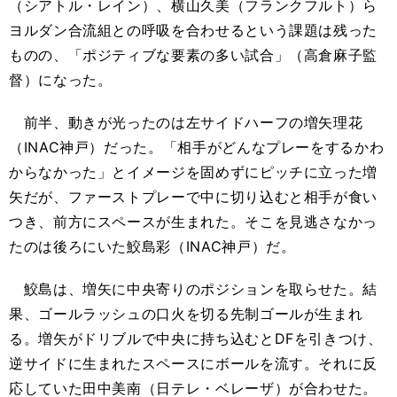
（シアトル・レイン）、横山久美（フランクフルト）ら
ヨルダン合流組との呼吸を合わせるという課題は残った
ものの、「ポジティブな要素の多い試合」（高倉麻子監
督）になった。
前半、動きが光ったのは左サイドハーフの増矢理花
（INAC神戸）だった。「相手がどんなプレーをするかわ
からなかった」とイメージを固めずにピッチに立った増
矢だが、ファーストプレーで中に切り込むと相手が食い
つき、前方にスペースが生まれた。そこを見逃さなかっ
たのは後ろにいた鮫島彩（INAC神戸）だ。
鮫島は、増矢に中央寄りのポジションを取らせた。結
果、ゴールラッシュの口火を切る先制ゴールが生まれ
る。増矢がドリブルで中央に持ち込むとDFを引きつけ、
逆サイドに生まれたスペースにボールを流す。それに反
応していた田中美南（日テレ・ベレーザ）が合わせた。