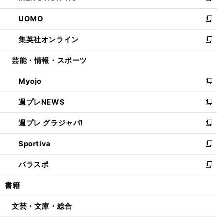
開
ウ
ン
ウ
し
UOMO
く
で
ド
ィ
い
新
開
ウ
ン
ウ
し
集英社オンライン
く
で
ド
ィ
い
新
開
ウ
ン
ウ
し
芸能・情報・スポーツ
く
で
ド
ィ
い
開
ウ
ン
ウ
Myojo
く
で
ド
ィ
新
開
ウ
ン
し
週プレNEWS
く
で
ド
い
新
開
ウ
ウ
し
週プレ グラジャパ!
く
で
ィ
い
新
開
ン
ウ
し
Sportiva
く
ド
ィ
い
新
ウ
ン
ウ
し
パラスポ
で
ド
ィ
い
新
開
ウ
ン
ウ
し
書籍
く
で
ド
ィ
い
開
ウ
ン
ウ
文芸・文庫・総合
く
で
ド
ィ
開
ウ