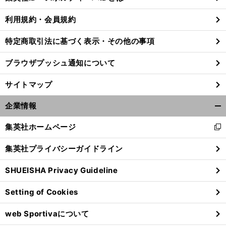
る
利用規約・会員規約
特定商取引法に基づく表示・その他の事項
。
相
」
前
へ
23
ブラウザプッシュ通知について
サイトマップ
企業情報
開
く/
集英社ホームページ
新
閉
し
じ
集英社プライバシーガイドライン
い
る
ウ
SHUEISHA Privacy Guideline
ィ
ン
Setting of Cookies
ド
ウ
web Sportivaについて
で
開