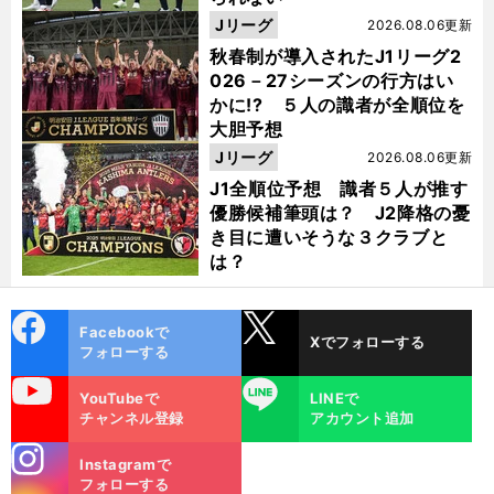
Jリーグ
2026.08.06更新
秋春制が導入されたJ1リーグ2
026－27シーズンの行方はい
かに!? ５人の識者が全順位を
大胆予想
Jリーグ
2026.08.06更新
J1全順位予想 識者５人が推す
優勝候補筆頭は？ J2降格の憂
き目に遭いそうな３クラブと
は？
cebo
X
Facebookで
Xでフォローする
ok
フォローする
uTube
LINE
YouTubeで
LINEで
チャンネル登録
アカウント追加
stagra
Instagramで
m
フォローする