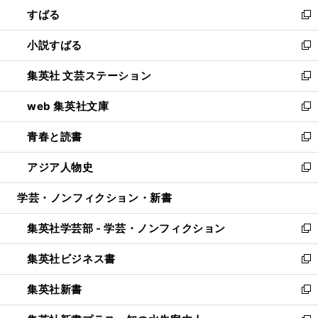
ン
すばる
く
で
ド
新
開
ウ
し
小説すばる
く
で
い
新
開
ウ
し
集英社 文芸ステーション
く
ィ
い
新
ン
ウ
し
web 集英社文庫
ド
ィ
い
新
ウ
ン
ウ
し
青春と読書
で
ド
ィ
い
新
開
ウ
ン
ウ
し
アジア人物史
く
で
ド
ィ
い
新
開
ウ
ン
ウ
し
学芸・ノンフィクション・新書
く
で
ド
ィ
い
開
ウ
ン
ウ
集英社学芸部 - 学芸・ノンフィクション
く
で
ド
ィ
新
開
ウ
ン
し
集英社ビジネス書
く
で
ド
い
新
開
ウ
ウ
し
集英社新書
く
で
ィ
い
新
開
ン
ウ
し