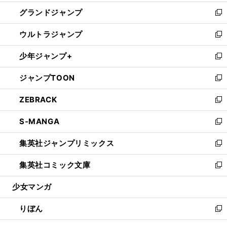
ウ
ン
ウ
し
グランドジャンプ
で
ド
ィ
い
新
開
ウ
ン
ウ
し
ウルトラジャンプ
く
で
ド
ィ
い
新
開
ウ
ン
ウ
し
少年ジャンプ+
く
で
ド
ィ
い
新
開
ウ
ン
ウ
し
ジャンプTOON
く
で
ド
ィ
い
新
開
ウ
ン
ウ
し
ZEBRACK
く
で
ド
ィ
い
新
開
ウ
ン
ウ
し
S-MANGA
く
で
ド
ィ
い
新
開
ウ
ン
ウ
し
集英社ジャンプリミックス
く
で
ド
ィ
い
新
開
ウ
ン
ウ
し
集英社コミック文庫
く
で
ド
ィ
い
新
開
ウ
ン
ウ
し
少女マンガ
く
で
ド
ィ
い
開
ウ
ン
ウ
りぼん
く
で
ド
ィ
新
開
ウ
ン
し