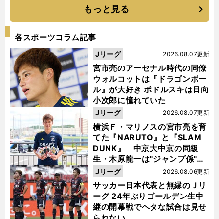
もっと見る
各スポーツコラム記事
Jリーグ
2026.08.07更新
宮市亮のアーセナル時代の同僚
ウォルコットは『ドラゴンボー
ル』が大好き ポドルスキは日向
小次郎に憧れていた
Jリーグ
2026.08.07更新
横浜Ｆ・マリノスの宮市亮を育
てた『NARUTO』と『SLAM
DUNK』 中京大中京の同級
生・木原龍一は"ジャンプ係"だ
った
Jリーグ
2026.08.06更新
サッカー日本代表と無縁のＪリ
ーグ 24年ぶりゴールデン生中
継の開幕戦でヘタな試合は見せ
られない