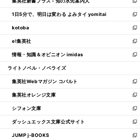
集英社新書プラス - 知の水先案内人
く
ド
ィ
い
新
ウ
ン
ウ
し
1日5分で、明日は変わる よみタイ yomitai
で
ド
ィ
い
新
開
ウ
ン
ウ
し
kotoba
く
で
ド
ィ
い
新
開
ウ
ン
ウ
し
e!集英社
く
で
ド
ィ
い
新
開
ウ
ン
ウ
し
情報・知識＆オピニオン imidas
く
で
ド
ィ
い
新
開
ウ
ン
ウ
し
ライトノベル・ノベライズ
く
で
ド
ィ
い
開
ウ
ン
ウ
集英社Webマガジン コバルト
く
で
ド
ィ
新
開
ウ
ン
し
集英社オレンジ文庫
く
で
ド
い
新
開
ウ
ウ
し
シフォン文庫
く
で
ィ
い
新
開
ン
ウ
し
ダッシュエックス文庫公式サイト
く
ド
ィ
い
新
ウ
ン
ウ
し
JUMP j-BOOKS
で
ド
ィ
い
新