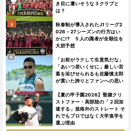
き目に遭いそうな３クラブと
は？
秋春制が導入されたJ1リーグ2
3
026－27シーズンの行方はい
かに!? ５人の識者が全順位を
大胆予想
4
「お前がラクして生意気だな」
「あいつ若いくせに」厳しい言
葉を浴びせられるも佐藤慎太郎
が貫いた誇りとファンへの思い
5
【夏の甲子園2026】聖隷クリ
ストファー・高部陸の「２回加
速する」規格外のストレート そ
れでもプロではなく大学進学を
選ぶ理由