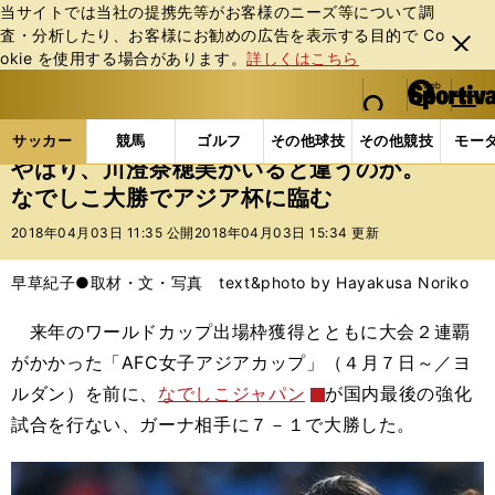
当サイトでは当社の提携先等がお客様のニーズ等について調
査・分析したり、お客様にお勧めの広告を表⽰する⽬的で Co
閉じ
okie を使⽤する場合があります。
詳しくはこちら
る
マイペ
web Sportiva (webスポルティーバ)
検索
メニュ
we
ー
サッカーの記事一覧
サッカー代表
なでしこジャパ
b
ジ
サッカー
競馬
ゴルフ
その他球技
その他競技
モー
ス
やはり、川澄奈穂美がいると違うのか。
ポ
なでしこ大勝でアジア杯に臨む
ル
テ
2018年04月03日 11:35 公開
2018年04月03日 15:34 更新
ィ
ー
早草紀子●取材・文・写真 text&photo by Hayakusa Noriko
バ
来年のワールドカップ出場枠獲得とともに大会２連覇
がかかった「AFC女子アジアカップ」（４月７日～／ヨ
ルダン）を前に、
なでしこジャパン
が国内最後の強化
試合を行ない、ガーナ相手に７－１で大勝した。