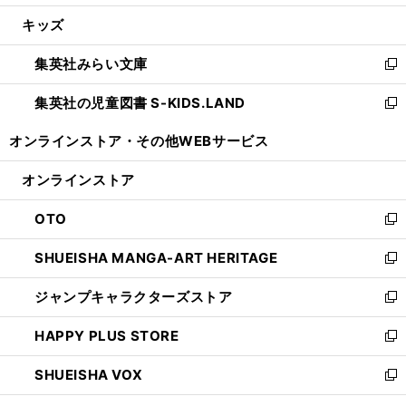
開
ウ
ン
ウ
し
キッズ
く
で
ド
ィ
い
開
ウ
ン
ウ
集英社みらい文庫
く
で
ド
ィ
新
開
ウ
ン
し
集英社の児童図書 S-KIDS.LAND
く
で
ド
い
新
開
ウ
ウ
し
オンラインストア・
その他WEBサービス
く
で
ィ
い
開
ン
ウ
オンラインストア
く
ド
ィ
ウ
ン
OTO
で
ド
新
開
ウ
し
SHUEISHA MANGA-ART HERITAGE
く
で
い
新
開
ウ
し
ジャンプキャラクターズストア
く
ィ
い
新
ン
ウ
し
HAPPY PLUS STORE
ド
ィ
い
新
ウ
ン
ウ
し
SHUEISHA VOX
で
ド
ィ
い
新
開
ウ
ン
ウ
し