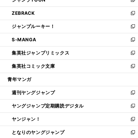
ド
ィ
い
新
開
ウ
ン
ウ
し
ZEBRACK
く
で
ド
ィ
い
新
開
ウ
ン
ウ
し
ジャンプルーキー！
く
で
ド
ィ
い
新
開
ウ
ン
ウ
し
S-MANGA
く
で
ド
ィ
い
新
開
ウ
ン
ウ
し
集英社ジャンプリミックス
く
で
ド
ィ
い
新
開
ウ
ン
ウ
し
集英社コミック文庫
く
で
ド
ィ
い
新
開
ウ
ン
ウ
し
青年マンガ
く
で
ド
ィ
い
開
ウ
ン
ウ
週刊ヤングジャンプ
く
で
ド
ィ
新
開
ウ
ン
し
ヤングジャンプ定期購読デジタル
く
で
ド
い
新
開
ウ
ウ
し
ヤンジャン！
く
で
ィ
い
新
開
ン
ウ
し
となりのヤングジャンプ
く
ド
ィ
い
新