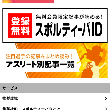
サービス
開
く/
推奨環境
閉
じ
集英社ID・スポルティーバIDとは