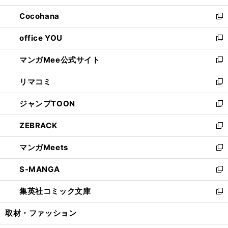
開
ウ
ン
し
Cocohana
く
で
ド
い
新
開
ウ
ウ
し
office YOU
く
で
ィ
い
新
開
ン
ウ
し
マンガMee公式サイト
く
ド
ィ
い
新
ウ
ン
ウ
し
リマコミ
で
ド
ィ
い
新
開
ウ
ン
ウ
し
ジャンプTOON
く
で
ド
ィ
い
新
開
ウ
ン
ウ
し
ZEBRACK
く
で
ド
ィ
い
新
開
ウ
ン
ウ
し
マンガMeets
く
で
ド
ィ
い
新
開
ウ
ン
ウ
し
S-MANGA
く
で
ド
ィ
い
新
開
ウ
ン
ウ
し
集英社コミック文庫
く
で
ド
ィ
い
新
開
ウ
ン
ウ
し
取材・ファッション
く
で
ド
ィ
い
開
ウ
ン
ウ