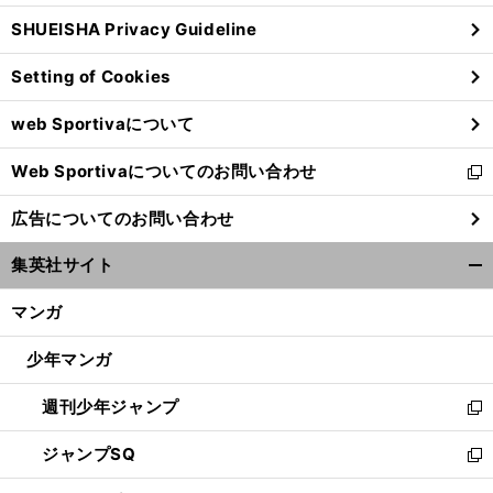
ウ
SHUEISHA Privacy Guideline
ィ
ン
Setting of Cookies
ド
ウ
web Sportivaについて
で
開
Web Sportivaについてのお問い合わせ
く
新
し
広告についてのお問い合わせ
い
ウ
集英社サイト
ィ
開
ン
く/
マンガ
ド
閉
ウ
じ
少年マンガ
で
る
開
週刊少年ジャンプ
く
新
し
ジャンプSQ
い
新
ウ
し