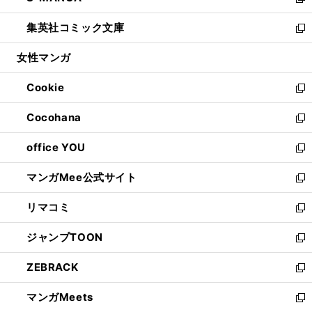
い
新
開
ウ
ン
ウ
し
集英社コミック文庫
く
で
ド
ィ
い
新
開
ウ
ン
ウ
し
女性マンガ
く
で
ド
ィ
い
開
ウ
ン
ウ
Cookie
く
で
ド
ィ
新
開
ウ
ン
し
Cocohana
く
で
ド
い
新
開
ウ
ウ
し
office YOU
く
で
ィ
い
新
開
ン
ウ
し
マンガMee公式サイト
く
ド
ィ
い
新
ウ
ン
ウ
し
リマコミ
で
ド
ィ
い
新
開
ウ
ン
ウ
し
ジャンプTOON
く
で
ド
ィ
い
新
開
ウ
ン
ウ
し
ZEBRACK
く
で
ド
ィ
い
新
開
ウ
ン
ウ
し
マンガMeets
く
で
ド
ィ
い
新