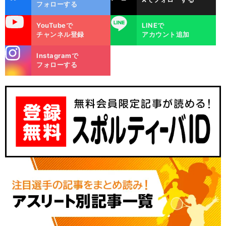
ok
フォローする
uTube
LINE
YouTubeで
LINEで
チャンネル登録
アカウント追加
stagra
Instagramで
m
フォローする