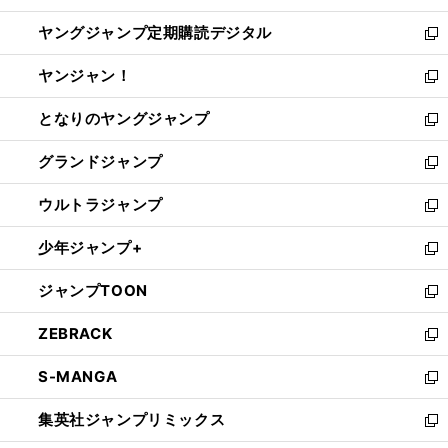
開
ウ
ン
し
ヤングジャンプ定期購読デジタル
く
で
ド
い
新
開
ウ
ウ
し
ヤンジャン！
く
で
ィ
い
新
開
ン
ウ
し
となりのヤングジャンプ
く
ド
ィ
い
新
ウ
ン
ウ
し
グランドジャンプ
で
ド
ィ
い
新
開
ウ
ン
ウ
し
ウルトラジャンプ
く
で
ド
ィ
い
新
開
ウ
ン
ウ
し
少年ジャンプ+
く
で
ド
ィ
い
新
開
ウ
ン
ウ
し
ジャンプTOON
く
で
ド
ィ
い
新
開
ウ
ン
ウ
し
ZEBRACK
く
で
ド
ィ
い
新
開
ウ
ン
ウ
し
S-MANGA
く
で
ド
ィ
い
新
開
ウ
ン
ウ
し
集英社ジャンプリミックス
く
で
ド
ィ
い
新
開
ウ
ン
ウ
し