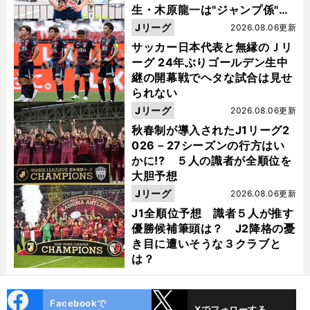
生・木原龍一は"ジャンプ係"だ
った
Jリーグ
2026.08.06更新
サッカー日本代表と無縁のＪリ
ーグ 24年ぶりゴールデン生中
継の開幕戦でヘタな試合は見せ
られない
Jリーグ
2026.08.06更新
秋春制が導入されたJ1リーグ2
026－27シーズンの行方はい
かに!? ５人の識者が全順位を
大胆予想
Jリーグ
2026.08.06更新
J1全順位予想 識者５人が推す
優勝候補筆頭は？ J2降格の憂
き目に遭いそうな３クラブと
は？
cebo
X
Facebookで
Xでフォローする