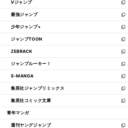
Vジャンプ
ィ
い
新
ン
ウ
し
最強ジャンプ
ド
ィ
い
新
ウ
ン
ウ
し
少年ジャンプ+
で
ド
ィ
い
新
開
ウ
ン
ウ
し
ジャンプTOON
く
で
ド
ィ
い
新
開
ウ
ン
ウ
し
ZEBRACK
く
で
ド
ィ
い
新
開
ウ
ン
ウ
し
ジャンプルーキー！
く
で
ド
ィ
い
新
開
ウ
ン
ウ
し
S-MANGA
く
で
ド
ィ
い
新
開
ウ
ン
ウ
し
集英社ジャンプリミックス
く
で
ド
ィ
い
新
開
ウ
ン
ウ
し
集英社コミック文庫
く
で
ド
ィ
い
新
開
ウ
ン
ウ
し
青年マンガ
く
で
ド
ィ
い
開
ウ
ン
ウ
週刊ヤングジャンプ
く
で
ド
ィ
新