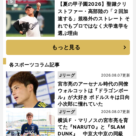
5
【夏の甲子園2026】聖隷クリ
ストファー・高部陸の「２回加
速する」規格外のストレート そ
れでもプロではなく大学進学を
選ぶ理由
もっと見る
各スポーツコラム記事
Jリーグ
2026.08.07更新
宮市亮のアーセナル時代の同僚
ウォルコットは『ドラゴンボー
ル』が大好き ポドルスキは日向
小次郎に憧れていた
Jリーグ
2026.08.07更新
横浜Ｆ・マリノスの宮市亮を育
てた『NARUTO』と『SLAM
DUNK』 中京大中京の同級