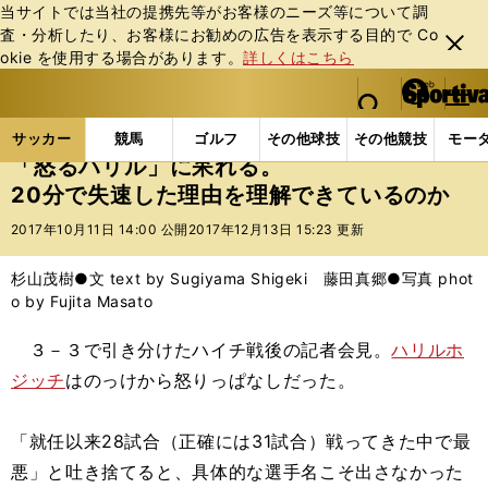
当サイトでは当社の提携先等がお客様のニーズ等について調
査・分析したり、お客様にお勧めの広告を表⽰する⽬的で Co
閉じ
okie を使⽤する場合があります。
詳しくはこちら
る
マイペ
web Sportiva (webスポルティーバ)
検索
メニュ
we
ー
サッカーの記事一覧
サッカー代表
日本代表
「
b
ジ
サッカー
競馬
ゴルフ
その他球技
その他競技
モー
ス
「怒るハリル」に呆れる。
ポ
20分で失速した理由を理解できているのか
ル
テ
2017年10月11日 14:00 公開
2017年12月13日 15:23 更新
ィ
ー
杉山茂樹●文 text by Sugiyama Shigeki 藤田真郷●写真 phot
バ
o by Fujita Masato
３－３で引き分けたハイチ戦後の記者会見。
ハリルホ
ジッチ
はのっけから怒りっぱなしだった。
「就任以来28試合（正確には31試合）戦ってきた中で最
悪」と吐き捨てると、具体的な選手名こそ出さなかった