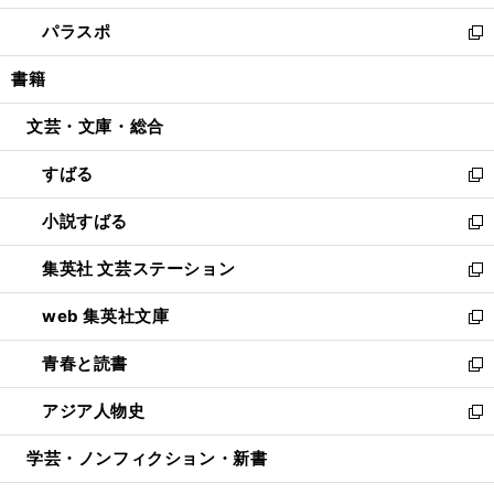
ウ
ン
ウ
し
パラスポ
で
ド
ィ
い
新
開
ウ
ン
ウ
し
書籍
く
で
ド
ィ
い
開
ウ
ン
ウ
文芸・文庫・総合
く
で
ド
ィ
開
ウ
ン
すばる
く
で
ド
新
開
ウ
し
小説すばる
く
で
い
新
開
ウ
し
集英社 文芸ステーション
く
ィ
い
新
ン
ウ
し
web 集英社文庫
ド
ィ
い
新
ウ
ン
ウ
し
青春と読書
で
ド
ィ
い
新
開
ウ
ン
ウ
し
アジア人物史
く
で
ド
ィ
い
新
開
ウ
ン
ウ
し
学芸・ノンフィクション・新書
く
で
ド
ィ
い
開
ウ
ン
ウ