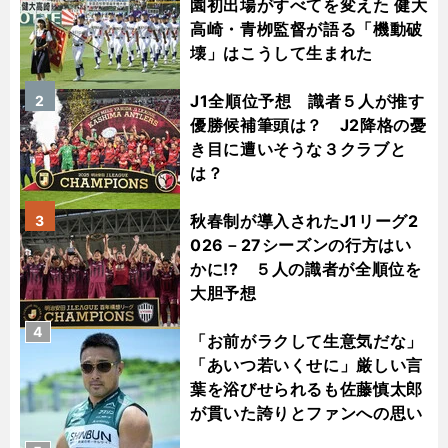
園初出場がすべてを変えた 健大
高崎・青栁監督が語る「機動破
壊」はこうして生まれた
J1全順位予想 識者５人が推す
2
優勝候補筆頭は？ J2降格の憂
き目に遭いそうな３クラブと
は？
秋春制が導入されたJ1リーグ2
3
026－27シーズンの行方はい
かに!? ５人の識者が全順位を
大胆予想
4
「お前がラクして生意気だな」
「あいつ若いくせに」厳しい言
葉を浴びせられるも佐藤慎太郎
が貫いた誇りとファンへの思い