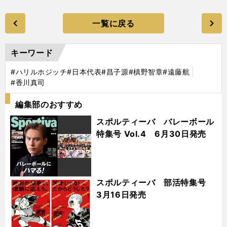
一覧に戻る
キーワード
#ハリルホジッチ
#日本代表
#昌子源
#槙野智章
#遠藤航
#香川真司
編集部のおすすめ
スポルティーバ バレーボール
特集号 Vol.4 6月30日発売
スポルティーバ 部活特集号
3月16日発売