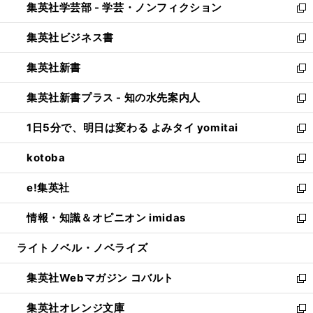
集英社学芸部 - 学芸・ノンフィクション
く
で
ド
ィ
新
開
ウ
ン
し
集英社ビジネス書
く
で
ド
い
新
開
ウ
ウ
し
集英社新書
く
で
ィ
い
新
開
ン
ウ
し
集英社新書プラス - 知の水先案内人
く
ド
ィ
い
新
ウ
ン
ウ
し
1日5分で、明日は変わる よみタイ yomitai
で
ド
ィ
い
新
開
ウ
ン
ウ
し
kotoba
く
で
ド
ィ
い
新
開
ウ
ン
ウ
し
e!集英社
く
で
ド
ィ
い
新
開
ウ
ン
ウ
し
情報・知識＆オピニオン imidas
く
で
ド
ィ
い
新
開
ウ
ン
ウ
し
ライトノベル・ノベライズ
く
で
ド
ィ
い
開
ウ
ン
ウ
集英社Webマガジン コバルト
く
で
ド
ィ
新
開
ウ
ン
し
集英社オレンジ文庫
く
で
ド
い
新