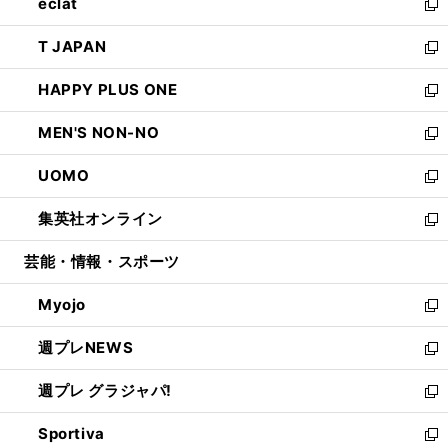
eclat
く
で
ド
ィ
い
新
開
ウ
ン
ウ
し
T JAPAN
く
で
ド
ィ
い
新
開
ウ
ン
ウ
し
HAPPY PLUS ONE
く
で
ド
ィ
い
新
開
ウ
ン
ウ
し
MEN'S NON-NO
く
で
ド
ィ
い
新
開
ウ
ン
ウ
し
UOMO
く
で
ド
ィ
い
新
開
ウ
ン
ウ
し
集英社オンライン
く
で
ド
ィ
い
新
開
ウ
ン
ウ
し
芸能・情報・スポーツ
く
で
ド
ィ
い
開
ウ
ン
ウ
Myojo
く
で
ド
ィ
新
開
ウ
ン
し
週プレNEWS
く
で
ド
い
新
開
ウ
ウ
し
週プレ グラジャパ!
く
で
ィ
い
新
開
ン
ウ
し
Sportiva
く
ド
ィ
い
新