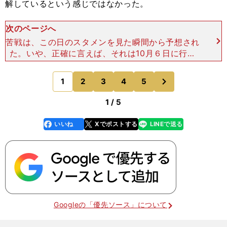
解しているという感じではなかった。
次のページへ
苦戦は、この日のスタメンを見た瞬間から予想され
た。いや、正確に言えば、それは10月６日に行な
われたニュージーランド戦のスタメンを見た瞬間か
ら、になる。 ニュージーランドとハイチ、強そう
次
1
2
3
4
5
のページへ
なのはどちらか。
1 / 5
いいね
Xでポストする
LINEで送る
line
faceboo
x
k
Googleの「優先ソース」について