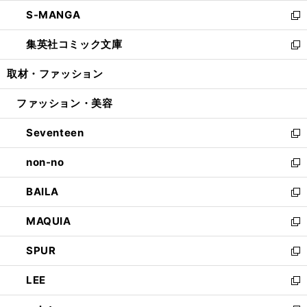
開
ウ
ン
ウ
し
S-MANGA
く
で
ド
ィ
い
新
開
ウ
ン
ウ
し
集英社コミック文庫
く
で
ド
ィ
い
新
開
ウ
ン
ウ
し
取材・ファッション
く
で
ド
ィ
い
開
ウ
ン
ウ
ファッション・美容
く
で
ド
ィ
開
ウ
ン
Seventeen
く
で
ド
新
開
ウ
し
non-no
く
で
い
新
開
ウ
し
BAILA
く
ィ
い
新
ン
ウ
し
MAQUIA
ド
ィ
い
新
ウ
ン
ウ
し
SPUR
で
ド
ィ
い
新
開
ウ
ン
ウ
し
LEE
く
で
ド
ィ
い
新
開
ウ
ン
ウ
し