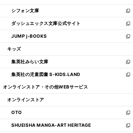
開
ウ
ウ
し
シフォン文庫
く
で
ィ
い
新
開
ン
ウ
し
ダッシュエックス文庫公式サイト
く
ド
ィ
い
新
ウ
ン
ウ
し
JUMP j-BOOKS
で
ド
ィ
い
新
開
ウ
ン
ウ
し
キッズ
く
で
ド
ィ
い
開
ウ
ン
ウ
集英社みらい文庫
く
で
ド
ィ
新
開
ウ
ン
し
集英社の児童図書 S-KIDS.LAND
く
で
ド
い
新
開
ウ
ウ
し
オンラインストア・
その他WEBサービス
く
で
ィ
い
開
ン
ウ
オンラインストア
く
ド
ィ
ウ
ン
OTO
で
ド
新
開
ウ
し
SHUEISHA MANGA-ART HERITAGE
く
で
い
新
開
ウ
し