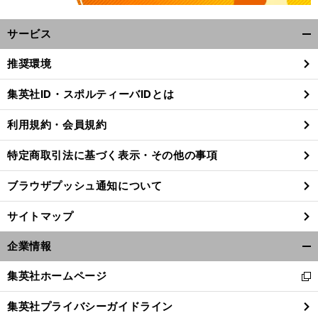
サービス
開
く/
推奨環境
閉
じ
集英社ID・スポルティーバIDとは
る
利用規約・会員規約
特定商取引法に基づく表示・その他の事項
ブラウザプッシュ通知について
サイトマップ
企業情報
開
く/
集英社ホームページ
」
新
前
閉
へ
NZ
し
じ
集英社プライバシーガイドライン
い
る