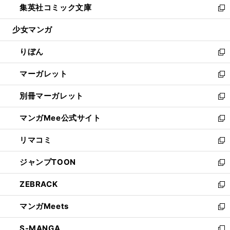
集英社コミック文庫
く
で
ド
ィ
い
新
開
ウ
ン
ウ
し
少女マンガ
く
で
ド
ィ
い
開
ウ
ン
ウ
りぼん
く
で
ド
ィ
新
開
ウ
ン
し
マーガレット
く
で
ド
い
新
開
ウ
ウ
し
別冊マーガレット
く
で
ィ
い
新
開
ン
ウ
し
マンガMee公式サイト
く
ド
ィ
い
新
ウ
ン
ウ
し
リマコミ
で
ド
ィ
い
新
開
ウ
ン
ウ
し
ジャンプTOON
く
で
ド
ィ
い
新
開
ウ
ン
ウ
し
ZEBRACK
く
で
ド
ィ
い
新
開
ウ
ン
ウ
し
マンガMeets
く
で
ド
ィ
い
新
開
ウ
ン
ウ
し
S-MANGA
く
で
ド
ィ