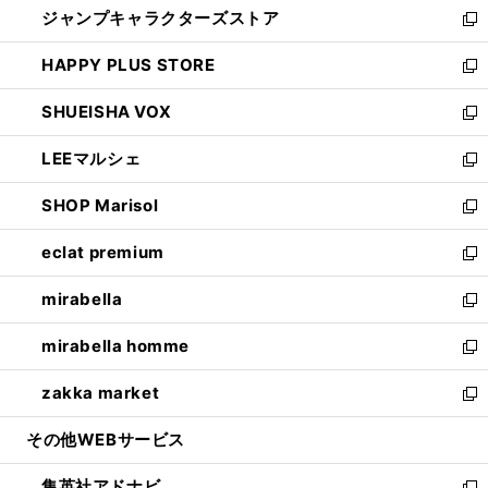
ジャンプキャラクターズストア
く
ィ
い
新
ン
ウ
し
HAPPY PLUS STORE
ド
ィ
い
新
ウ
ン
ウ
し
SHUEISHA VOX
で
ド
ィ
い
新
開
ウ
ン
ウ
し
LEEマルシェ
く
で
ド
ィ
い
新
開
ウ
ン
ウ
し
SHOP Marisol
く
で
ド
ィ
い
新
開
ウ
ン
ウ
し
eclat premium
く
で
ド
ィ
い
新
開
ウ
ン
ウ
し
mirabella
く
で
ド
ィ
い
新
開
ウ
ン
ウ
し
mirabella homme
く
で
ド
ィ
い
新
開
ウ
ン
ウ
し
zakka market
く
で
ド
ィ
い
新
開
ウ
ン
ウ
し
その他WEBサービス
く
で
ド
ィ
い
開
ウ
ン
ウ
集英社アドナビ
く
で