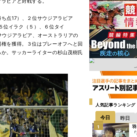
アラビアと対戦する。
ち点17）、２位サウジアラビア
、５位イラク（５）、６位タイ
サウジアラビア、オーストラリアの
場権を獲得。３位はプレーオフへと回
るか。サッカーライターの杉山茂樹氏
人気記事ランキング
今日
昨日
羽
1
「