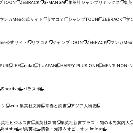
プTOON
ZEBRACK
S-MANGA
集英社ジャンプリミックス
集英
新
し
新
し
新
し
新
ン
ン
ィ
ン
ン
ン
し
い
し
い
し
い
し
ド
ド
ン
ド
ド
ド
い
ウ
い
ウ
い
ウ
い
ウ
ウ
ド
ウ
ウ
ウ
マンガMee公式サイト
リマコミ
ジャンプTOON
ZEBRACK
マン
新
新
新
新
ウ
ィ
ウ
ィ
ウ
ィ
ウ
で
で
ウ
で
で
で
し
し
し
し
し
ィ
ン
ィ
ン
ィ
ン
ィ
開
開
で
開
開
開
い
い
い
い
い
ン
ド
ン
ド
ン
ド
ン
く
く
開
く
く
く
ウ
ウ
ウ
ウ
ウ
ド
ウ
ド
ウ
ド
ウ
ド
ee公式サイト
リマコミ
ジャンプTOON
ZEBRACK
マンガMeet
く
新
新
新
新
ィ
ィ
ィ
ィ
ィ
ウ
で
ウ
で
ウ
で
ウ
し
し
し
し
ン
ン
ン
ン
ン
で
開
で
開
で
開
で
い
い
い
い
ド
ド
ド
ド
ド
開
く
開
く
開
く
開
ウ
ウ
ウ
ウ
ウ
ウ
ウ
ウ
ウ
PUR
LEE
eclat
T JAPAN
HAPPY PLUS ONE
MEN'S NON-
く
く
く
く
新
新
新
新
新
ィ
ィ
ィ
ィ
で
で
で
で
で
し
し
し
し
し
ン
ン
ン
ン
開
開
開
開
開
い
い
い
い
い
ド
ド
ド
ド
く
く
く
く
く
ウ
ウ
ウ
ウ
ウ
ウ
ウ
ウ
ウ
Sportiva
パラスポ
新
新
ィ
ィ
ィ
ィ
ィ
で
で
で
で
し
し
し
ン
ン
ン
ン
ン
開
開
開
開
い
い
い
ド
ド
ド
ド
ド
ョン
web 集英社文庫
青春と読書
アジア人物史
く
く
く
く
新
新
新
新
ウ
ウ
ウ
ウ
ウ
ウ
ウ
ウ
し
し
し
し
ィ
ィ
ィ
で
で
で
で
で
い
い
い
い
ン
ン
ン
集英社ビジネス書
集英社新書
集英社新書プラス - 知の水先案内人
開
開
開
開
開
新
新
新
ウ
ウ
ウ
ウ
ド
ド
ド
kotoba
e!集英社
情報・知識＆オピニオン imidas
く
く
く
く
く
新
し
新
し
新
ィ
ィ
ィ
ィ