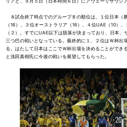
リアと、９月５日（日本時間６日）にアウェーでサウジ
８試合終了時点でのグループＢの順位は、１位日本（勝
（16）、３位オーストラリア（16）、４位UAE（10）
（２）。すでにUAE以下は脱落が決まっており、日本、
三つ巴の戦いとなっている。最終的に１、２位はＷ杯出
る。はたして日本はここでＷ杯出場を決めることができ
と浅田真樹氏に今後の戦いを展望してもらった。