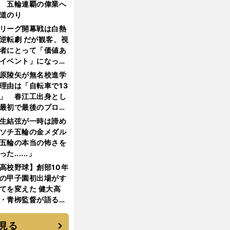
 五輪連覇の偉業へ
道のり
リーグ開幕戦は白熱
逆転劇 だが観客、視
者にとって「価値あ
イベント」になって
たか
原陵矢が無名校進学
理由は「自転車で13
」 春江工出身とし
最初で最後のプロ野
選手となった
生結弦が一時は諦め
ソチ五輪の金メダル
五輪の本当の怖さを
った......」
高校野球】創部10年
の甲子園初出場がす
てを変えた 健大高
・青栁監督が語る
機動破壊」はこうし
生まれた
見る