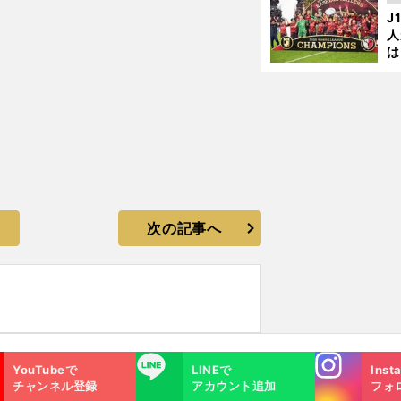
を
J
人
は
に
と
次の記事へ
Instagra
LINE
YouTubeで
LINEで
Inst
m
チャンネル登録
アカウント追加
フォ