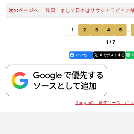
次のページへ
浅田 まして日本はサウジアラビアに
けないわけですから。サウジアラビアとUAEなんてたい
わけではない。杉山 ここにきて勝ち点１のリードとい
意味がなくなった。日本
1
2
3
4
5
...
のページへ
1 / 7
いいね
Xでポストする
line
faceboo
x
k
Googleの「優先ソース」に
、
縦
」