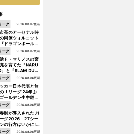
事
リーグ
2026.08.07更新
市亮のアーセナル時
の同僚ウォルコット
『ドラゴンボール』
大好き ポドルスキは
リーグ
2026.08.07更新
向小次郎に憧れてい
浜Ｆ・マリノスの宮
亮を育てた『NARU
O』と『SLAM DUN
』 中京大中京の同
リーグ
2026.08.06更新
生・木原龍一は"ジ
ッカー日本代表と無
ンプ係"だった
のＪリーグ 24年ぶ
ゴールデン生中継の
幕戦でヘタな試合は
リーグ
2026.08.06更新
せられない
春制が導入されたJ1
ーグ2026－27シー
ンの行方はいかに!?
前
５人の識者が全順位
へ
リーグ
2026.08.06更新