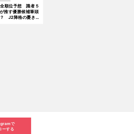
大胆予想
1全順位予想 識者５
が推す優勝候補筆頭
？ J2降格の憂き目
遭いそうな３クラブ
は？
agramで
ローする