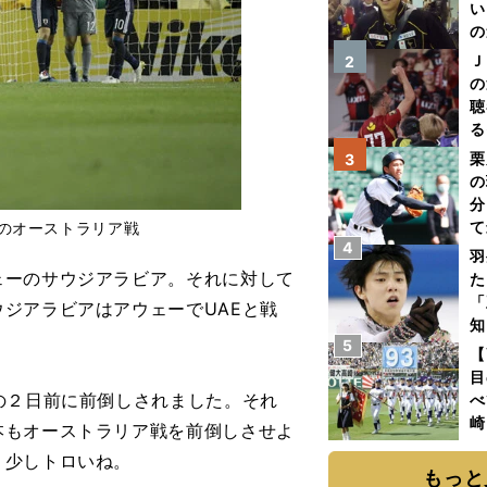
い
の
Ｊ
2
の
聴
る
い
栗
3
の
分
て
月のオーストラリア戦
4
球
羽
ェーのサウジアラビア。それに対して
た
「
ジアラビアはアウェーでUAEと戦
知
5
【
目
の２日前に前倒しされました。それ
べ
崎
本もオーストラリア戦を前倒しさせよ
「
。少しトロいね。
て
もっと