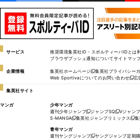
サービス
推奨環境
集英社ID・スポルティーバIDとは
ブラウザプッシュ通知について
サイトマッ
企業情報
集英社ホームページ
集英社プライバシー
新
Web Sportivaについてのお問い合わせ
広
し
新
い
し
集英社サイト
ウ
い
ィ
ウ
マンガ
少年マンガ
ン
ィ
週刊少年ジャンプ
ジャンプSQ
Vジャン
ド
ン
新
新
S-MANGA
集英社ジャンプリミックス
集
ウ
ド
新
し
し
新
で
ウ
し
い
い
し
青年マンガ
開
で
い
ウ
ウ
い
週刊ヤングジャンプ
ヤングジャンプ定期
新
く
開
ウ
ィ
ィ
ウ