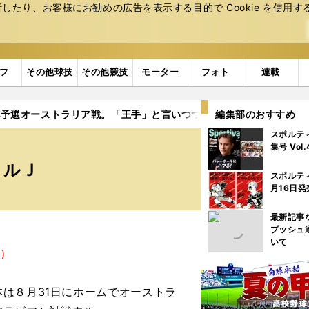
たり、お客様にお勧めの広告を表⽰する⽬的で Cookie を使⽤す
フ
その他球技
その他競技
モーター
フォト
連載
杯予選オーストラリア戦。「王手」と言いつつ、実は危ういハリルＪ
編集部のおすすめ
スポルテ
集号 Vol
リルＪ
スポルテ
月16日発
最新記事
プッシュ
いて
）
は８月31日にホームでオーストラ