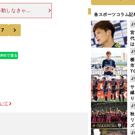
移動しなきゃい
各スポーツコラム記
して離れている
うのはほとんど
J
次
7
宮
代
は
が
J
日
LINEで送る
横
た
市
T
K
J
級
サ
ャ
縁
り
ついて
開
J
見
秋
リ
ズ
？
J