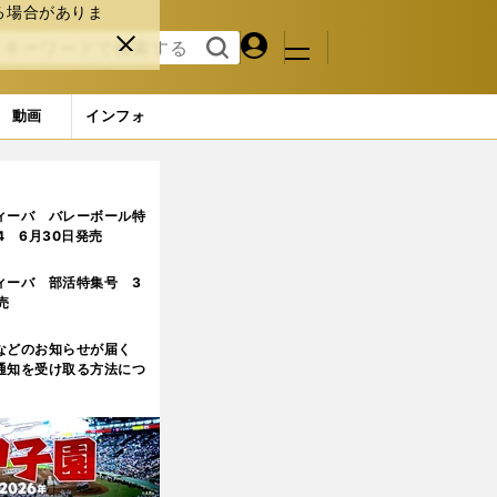
る場合がありま
マイペ
閉じ
検索
メニュ
ー
る
す
ジ
る
動画
インフォ
ィーバ バレーボール特
.4 6月30日発売
ィーバ 部活特集号 3
売
などのお知らせが届く
通知を受け取る方法につ