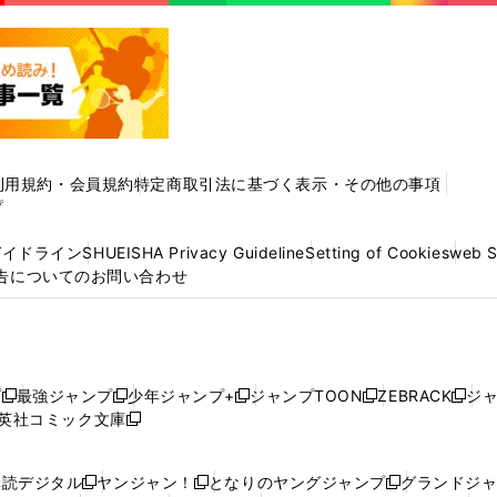
利用規約・会員規約
特定商取引法に基づく表示・その他の事項
プ
ガイドライン
SHUEISHA Privacy Guideline
Setting of Cookies
web 
告についてのお問い合わせ
プ
最強ジャンプ
少年ジャンプ+
ジャンプTOON
ZEBRACK
ジ
新
新
新
新
新
英社コミック文庫
し
新
し
し
し
し
い
い
し
い
い
い
ウ
ウ
い
ウ
ウ
ウ
購読デジタル
ヤンジャン！
となりのヤングジャンプ
グランドジ
新
新
新
ィ
ィ
ウ
ィ
ィ
ィ