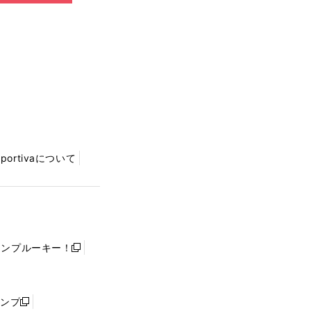
Sportivaについて
ャンプルーキー！
新
し
い
ウ
ャンプ
新
ィ