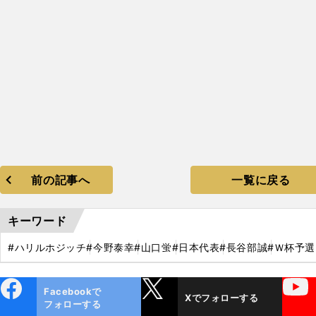
前の記事へ
一覧に戻る
キーワード
#ハリルホジッチ
#今野泰幸
#山口蛍
#日本代表
#長谷部誠
#Ｗ杯予選
ebo
X
YouTube
Facebookで
Xでフォローする
ok
フォローする