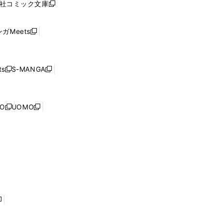
社コミック文庫
し
新
ン
い
し
ド
ウ
い
ウ
ガMeets
新
ィ
ウ
で
し
ン
ィ
開
い
ド
ン
く
ウ
ウ
ド
s
S-MANGA
新
新
ィ
で
ウ
し
し
ン
開
で
い
い
ド
く
開
ウ
ウ
ウ
NO
UOMO
く
新
新
ィ
ィ
で
し
し
ン
ン
開
い
い
ド
ド
く
ウ
ウ
ウ
ウ
ィ
ィ
で
で
ン
ン
開
開
ド
ド
く
く
ウ
ウ
で
で
開
開
く
く
し