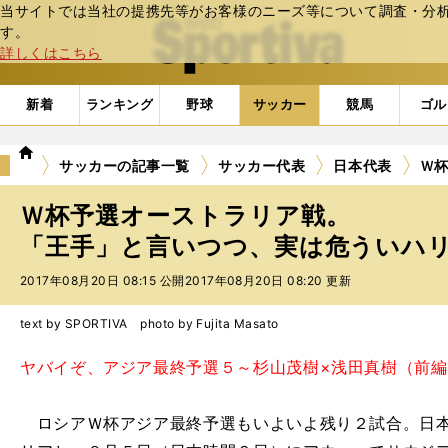
当サイトでは当社の提携先等がお客様のニーズ等について調査・分析し
web Sportiva (webスポルティーバ)
す。
詳しくはこちら
新着
ランキング
野球
サッカー
競馬
ゴル
we
サッカーの記事一覧
サッカー代表
日本代表
Ｗ
b
ス
Ｗ杯予選オーストラリア戦。
ポ
ル
「王手」と言いつつ、実は危ういハ
テ
2017年08月20日 08:15 公開
2017年08月20日 08:20 更新
ィ
ー
バ
text by SPORTIVA photo by Fujita Masato
ヤバイぞ、アジア最終予選５～杉山茂樹×浅田真樹（前編
ロシアＷ杯アジア最終予選もいよいよ残り２試合。日本