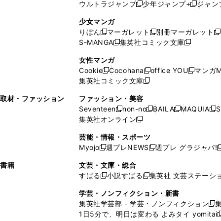
ウルトラジャンプ
少年ジャンプ+
ジャン
新
し
新
く
ィ
ン
ン
ィ
し
い
し
ン
ド
ド
ン
少女マンガ
い
ウ
い
ド
ウ
ウ
ド
りぼん
マーガレット
別冊マーガレット
新
新
新
ウ
ィ
ウ
ウ
で
で
ウ
S-MANGA
集英社コミック文庫
し
新
し
新
ィ
ン
ィ
で
開
開
で
い
し
い
し
ン
ド
ン
女性マンガ
開
く
く
開
ウ
い
ウ
い
ド
ウ
ド
Cookie
Cocohana
office YOU
マンガM
く
く
新
新
新
ィ
ウ
ィ
ウ
ウ
で
ウ
集英社コミック文庫
し
新
し
し
ン
ィ
ン
ィ
で
開
で
い
し
い
い
ド
ン
ド
ン
取材・ファッション
ファッション・美容
開
く
開
ウ
い
ウ
ウ
ウ
ド
ウ
ド
Seventeen
non-no
BAILA
MAQUIA
S
く
く
新
新
新
新
ィ
ウ
ィ
ィ
で
ウ
で
ウ
集英社オンライン
し
新
し
し
し
ン
ィ
ン
ン
開
で
開
で
い
し
い
い
い
ド
ン
ド
ド
芸能・情報・スポーツ
く
開
く
開
ウ
い
ウ
ウ
ウ
ウ
ド
ウ
ウ
Myojo
週プレNEWS
週プレ グラジャパ!
く
く
新
新
新
ィ
ウ
ィ
ィ
ィ
で
ウ
で
で
し
し
ン
ィ
ン
ン
ン
書籍
文芸・文庫・総合
開
で
開
開
い
い
ド
ン
ド
ド
ド
すばる
小説すばる
集英社 文芸ステーシ
く
開
く
く
新
新
ウ
ウ
ウ
ド
ウ
ウ
ウ
く
し
し
ィ
ィ
学芸・ノンフィクション・新書
で
ウ
で
で
で
い
い
ン
ン
集英社学芸部 - 学芸・ノンフィクション
開
で
開
開
開
新
ウ
ウ
ド
ド
1日5分で、明日は変わる よみタイ yomitai
く
開
く
く
く
し
新
ィ
ィ