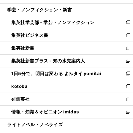
開
ウ
ン
ウ
し
学芸・ノンフィクション・新書
く
で
ド
ィ
い
開
ウ
ン
ウ
集英社学芸部 - 学芸・ノンフィクション
く
で
ド
ィ
新
開
ウ
ン
し
集英社ビジネス書
く
で
ド
い
新
開
ウ
ウ
し
集英社新書
く
で
ィ
い
新
開
ン
ウ
し
集英社新書プラス - 知の水先案内人
く
ド
ィ
い
新
ウ
ン
ウ
し
1日5分で、明日は変わる よみタイ yomitai
で
ド
ィ
い
新
開
ウ
ン
ウ
し
kotoba
く
で
ド
ィ
い
新
開
ウ
ン
ウ
し
e!集英社
く
で
ド
ィ
い
新
開
ウ
ン
ウ
し
情報・知識＆オピニオン imidas
く
で
ド
ィ
い
新
開
ウ
ン
ウ
し
ライトノベル・ノベライズ
く
で
ド
ィ
い
開
ウ
ン
ウ