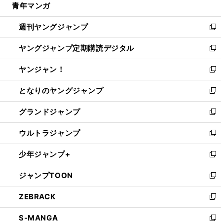
青年マンガ
く
で
ド
ィ
い
開
ウ
ン
ウ
週刊ヤングジャンプ
く
で
ド
ィ
新
開
ウ
ン
し
ヤングジャンプ定期購読デジタル
く
で
ド
い
新
開
ウ
ウ
し
ヤンジャン！
く
で
ィ
い
新
開
ン
ウ
し
となりのヤングジャンプ
く
ド
ィ
い
新
ウ
ン
ウ
し
グランドジャンプ
で
ド
ィ
い
新
開
ウ
ン
ウ
し
ウルトラジャンプ
く
で
ド
ィ
い
新
開
ウ
ン
ウ
し
少年ジャンプ+
く
で
ド
ィ
い
新
開
ウ
ン
ウ
し
ジャンプTOON
く
で
ド
ィ
い
新
開
ウ
ン
ウ
し
ZEBRACK
く
で
ド
ィ
い
新
開
ウ
ン
ウ
し
S-MANGA
く
で
ド
ィ
い
新