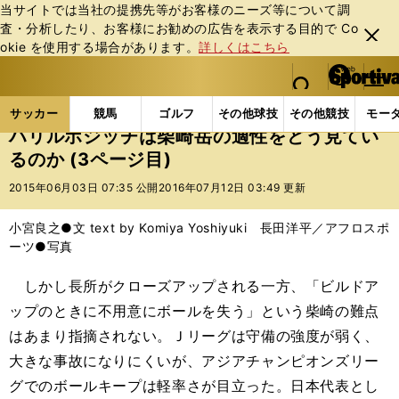
当サイトでは当社の提携先等がお客様のニーズ等について調
査・分析したり、お客様にお勧めの広告を表⽰する⽬的で Co
閉じ
okie を使⽤する場合があります。
詳しくはこちら
る
マイペ
web Sportiva (webスポルティーバ)
検索
メニュ
we
ー
サッカーの記事一覧
サッカー代表
日本代表
ハ
b
ジ
サッカー
競馬
ゴルフ
その他球技
その他競技
モー
ス
ハリルホジッチは柴崎岳の適性をどう見てい
ポ
るのか (3ページ目)
ル
テ
2015年06月03日 07:35 公開
2016年07月12日 03:49 更新
ィ
ー
小宮良之●文 text by Komiya Yoshiyuki 長田洋平／アフロスポ
バ
ーツ●写真
しかし長所がクローズアップされる一方、「ビルドア
ップのときに不用意にボールを失う」という柴崎の難点
はあまり指摘されない。Ｊリーグは守備の強度が弱く、
大きな事故になりにくいが、アジアチャンピオンズリー
グでのボールキープは軽率さが目立った。日本代表とし