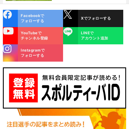
cebo
X
Facebookで
Xでフォローする
ok
フォローする
uTube
LINE
YouTubeで
LINEで
チャンネル登録
アカウント追加
stagra
Instagramで
m
フォローする