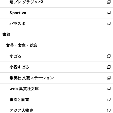
週プレ グラジャパ!
く
で
ィ
い
新
開
ン
ウ
し
Sportiva
く
ド
ィ
い
新
ウ
ン
ウ
し
パラスポ
で
ド
ィ
い
新
開
ウ
ン
ウ
し
書籍
く
で
ド
ィ
い
開
ウ
ン
ウ
文芸・文庫・総合
く
で
ド
ィ
開
ウ
ン
すばる
く
で
ド
新
開
ウ
し
小説すばる
く
で
い
新
開
ウ
し
集英社 文芸ステーション
く
ィ
い
新
ン
ウ
し
web 集英社文庫
ド
ィ
い
新
ウ
ン
ウ
し
青春と読書
で
ド
ィ
い
新
開
ウ
ン
ウ
し
アジア人物史
く
で
ド
ィ
い
新