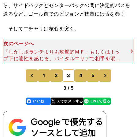
ら、サイドバックとセンターバックの間に決定的パスを
送るなど、ゴール前でのビジョンと技量には舌を巻く」
そしてエチャリは核心を突く。
次のページへ
「しかしボランチよりも攻撃的ＭＦ、もしくはトッ
プ下に適性を感じる。バイタルエリアで相手を混乱
に陥らせる、非凡な才能を持っているからだ。後方
からのゲームメイクもそつなくやるが、残念ながら
次
1
2
3
4
5
のページへ
のページへ
ディフェンシブな
前
3 / 5
いいね
Xでポストする
LINEで送る
line
faceboo
x
k