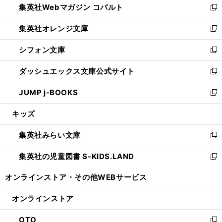
集英社Webマガジン コバルト
く
で
ド
ィ
新
開
ウ
ン
し
集英社オレンジ文庫
く
で
ド
い
新
開
ウ
ウ
し
シフォン文庫
く
で
ィ
い
新
開
ン
ウ
し
ダッシュエックス文庫公式サイト
く
ド
ィ
い
新
ウ
ン
ウ
し
JUMP j-BOOKS
で
ド
ィ
い
新
開
ウ
ン
ウ
し
キッズ
く
で
ド
ィ
い
開
ウ
ン
ウ
集英社みらい文庫
く
で
ド
ィ
新
開
ウ
ン
し
集英社の児童図書 S-KIDS.LAND
く
で
ド
い
新
開
ウ
ウ
し
オンラインストア・
その他WEBサービス
く
で
ィ
い
開
ン
ウ
オンラインストア
く
ド
ィ
ウ
ン
OTO
で
ド
新