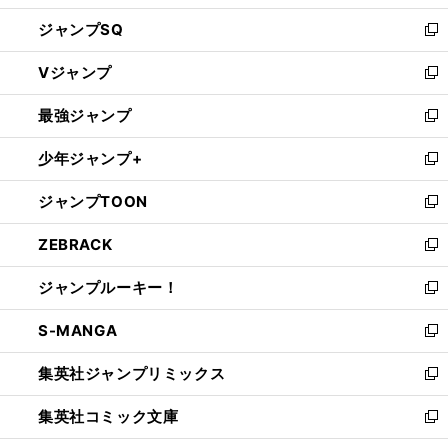
し
ジャンプSQ
い
新
ウ
し
Vジャンプ
ィ
い
新
ン
ウ
し
最強ジャンプ
ド
ィ
い
新
ウ
ン
ウ
し
少年ジャンプ+
で
ド
ィ
い
新
開
ウ
ン
ウ
し
ジャンプTOON
く
で
ド
ィ
い
新
開
ウ
ン
ウ
し
ZEBRACK
く
で
ド
ィ
い
新
開
ウ
ン
ウ
し
ジャンプルーキー！
く
で
ド
ィ
い
新
開
ウ
ン
ウ
し
S-MANGA
く
で
ド
ィ
い
新
開
ウ
ン
ウ
し
集英社ジャンプリミックス
く
で
ド
ィ
い
新
開
ウ
ン
ウ
し
集英社コミック文庫
く
で
ド
ィ
い
新
開
ウ
ン
ウ
し