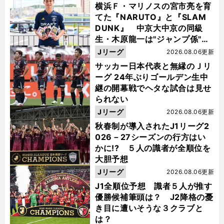
横浜Ｆ・マリノスの宮市亮を育
てた『NARUTO』と『SLAM
DUNK』 中京大中京の同級
生・木原龍一は"ジャンプ係"だ
った
Jリーグ
2026.08.06更新
サッカー日本代表と無縁のＪリ
ーグ 24年ぶりゴールデン生中
継の開幕戦でヘタな試合は見せ
られない
Jリーグ
2026.08.06更新
秋春制が導入されたJ1リーグ2
026－27シーズンの行方はい
かに!? ５人の識者が全順位を
大胆予想
Jリーグ
2026.08.06更新
J1全順位予想 識者５人が推す
優勝候補筆頭は？ J2降格の憂
き目に遭いそうな３クラブと
は？