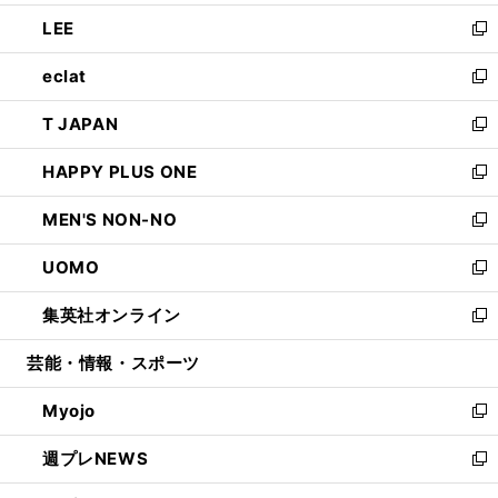
開
ウ
ン
ウ
し
LEE
く
で
ド
ィ
い
新
開
ウ
ン
ウ
し
eclat
く
で
ド
ィ
い
新
開
ウ
ン
ウ
し
T JAPAN
く
で
ド
ィ
い
新
開
ウ
ン
ウ
し
HAPPY PLUS ONE
く
で
ド
ィ
い
新
開
ウ
ン
ウ
し
MEN'S NON-NO
く
で
ド
ィ
い
新
開
ウ
ン
ウ
し
UOMO
く
で
ド
ィ
い
新
開
ウ
ン
ウ
し
集英社オンライン
く
で
ド
ィ
い
新
開
ウ
ン
ウ
し
芸能・情報・スポーツ
く
で
ド
ィ
い
開
ウ
ン
ウ
Myojo
く
で
ド
ィ
新
開
ウ
ン
し
週プレNEWS
く
で
ド
い
新
開
ウ
ウ
し