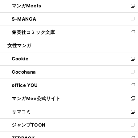
し
マンガMeets
く
で
ド
ィ
い
新
開
ウ
ン
ウ
し
S-MANGA
く
で
ド
ィ
い
新
開
ウ
ン
ウ
し
集英社コミック文庫
く
で
ド
ィ
い
新
開
ウ
ン
ウ
し
女性マンガ
く
で
ド
ィ
い
開
ウ
ン
ウ
Cookie
く
で
ド
ィ
新
開
ウ
ン
し
Cocohana
く
で
ド
い
新
開
ウ
ウ
し
office YOU
く
で
ィ
い
新
開
ン
ウ
し
マンガMee公式サイト
く
ド
ィ
い
新
ウ
ン
ウ
し
リマコミ
で
ド
ィ
い
新
開
ウ
ン
ウ
し
ジャンプTOON
く
で
ド
ィ
い
新
開
ウ
ン
ウ
し
く