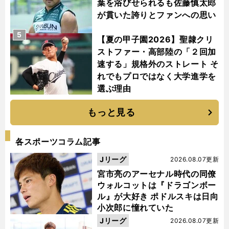
葉を浴びせられるも佐藤慎太郎
が貫いた誇りとファンへの思い
5
【夏の甲子園2026】聖隷クリ
ストファー・高部陸の「２回加
速する」規格外のストレート そ
れでもプロではなく大学進学を
選ぶ理由
もっと見る
各スポーツコラム記事
Jリーグ
2026.08.07更新
宮市亮のアーセナル時代の同僚
ウォルコットは『ドラゴンボー
ル』が大好き ポドルスキは日向
小次郎に憧れていた
Jリーグ
2026.08.07更新