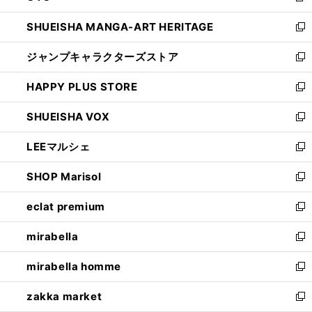
開
ウ
し
SHUEISHA MANGA-ART HERITAGE
く
で
い
新
開
ウ
し
ジャンプキャラクターズストア
く
ィ
い
新
ン
ウ
し
HAPPY PLUS STORE
ド
ィ
い
新
ウ
ン
ウ
し
SHUEISHA VOX
で
ド
ィ
い
新
開
ウ
ン
ウ
し
LEEマルシェ
く
で
ド
ィ
い
新
開
ウ
ン
ウ
し
SHOP Marisol
く
で
ド
ィ
い
新
開
ウ
ン
ウ
し
eclat premium
く
で
ド
ィ
い
新
開
ウ
ン
ウ
し
mirabella
く
で
ド
ィ
い
新
開
ウ
ン
ウ
し
mirabella homme
く
で
ド
ィ
い
新
開
ウ
ン
ウ
し
zakka market
く
で
ド
ィ
い
新
開
ウ