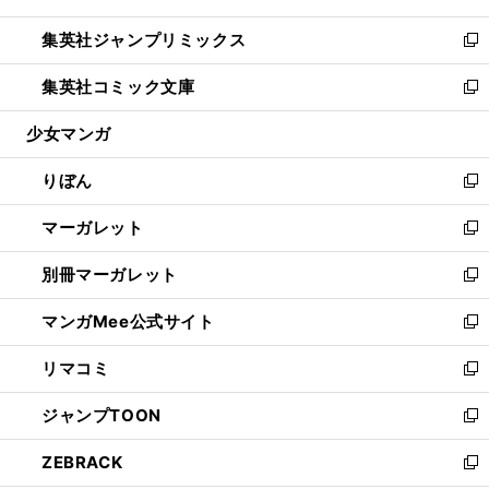
開
ウ
ン
ウ
し
集英社ジャンプリミックス
く
で
ド
ィ
い
新
開
ウ
ン
ウ
し
集英社コミック文庫
く
で
ド
ィ
い
新
開
ウ
ン
ウ
し
少女マンガ
く
で
ド
ィ
い
開
ウ
ン
ウ
りぼん
く
で
ド
ィ
新
開
ウ
ン
し
マーガレット
く
で
ド
い
新
開
ウ
ウ
し
別冊マーガレット
く
で
ィ
い
新
開
ン
ウ
し
マンガMee公式サイト
く
ド
ィ
い
新
ウ
ン
ウ
し
リマコミ
で
ド
ィ
い
新
開
ウ
ン
ウ
し
ジャンプTOON
く
で
ド
ィ
い
新
開
ウ
ン
ウ
し
ZEBRACK
く
で
ド
ィ
い
新
開
ウ
ン
ウ