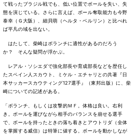
て戦ったブラジル戦でも、低い位置でボールを失い、失
態を演じている。さらに言えば、ボール奪取能力も今野
泰幸（Ｇ大阪）、細貝萌（ヘルタ・ベルリン）と比べれ
ば平凡の域を出ない。
はたして、柴崎はボランチに適性があるのだろう
か？ そんな疑問が浮かぶ。
レアル・ソシエダで強化部長や育成部長などを歴任し
たスペイン人スカウト、ミケル・エチャリとの共著『日
本サッカースカウティング127選手』（東邦出版）に、柴
崎についての記述がある。
「ボランチ、もしくは攻撃的ＭＦ。体格は良い。右利
き。ボールを運びながら相手のバランスを崩せる選手
で、ボールを持ったときの落ち着きとアウトリダ（全体
を掌握する威信）は特筆に値する。ボールを動かしなが