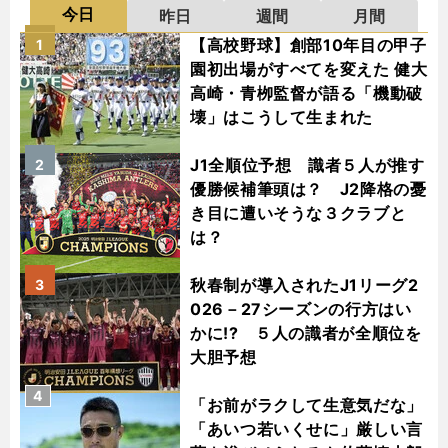
今日
昨日
週間
月間
【高校野球】創部10年目の甲子
1
園初出場がすべてを変えた 健大
高崎・青栁監督が語る「機動破
壊」はこうして生まれた
J1全順位予想 識者５人が推す
2
優勝候補筆頭は？ J2降格の憂
き目に遭いそうな３クラブと
は？
秋春制が導入されたJ1リーグ2
3
026－27シーズンの行方はい
かに!? ５人の識者が全順位を
大胆予想
4
「お前がラクして生意気だな」
「あいつ若いくせに」厳しい言