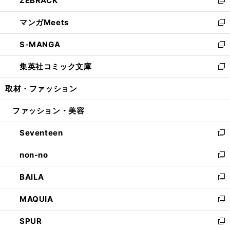
ZEBRACK
で
ド
ィ
い
新
開
ウ
ン
ウ
し
マンガMeets
く
で
ド
ィ
い
新
開
ウ
ン
ウ
し
S-MANGA
く
で
ド
ィ
い
新
開
ウ
ン
ウ
し
集英社コミック文庫
く
で
ド
ィ
い
新
開
ウ
ン
ウ
し
取材・ファッション
く
で
ド
ィ
い
開
ウ
ン
ウ
ファッション・美容
く
で
ド
ィ
開
ウ
ン
Seventeen
く
で
ド
新
開
ウ
し
non-no
く
で
い
新
開
ウ
し
BAILA
く
ィ
い
新
ン
ウ
し
MAQUIA
ド
ィ
い
新
ウ
ン
ウ
し
SPUR
で
ド
ィ
い
新