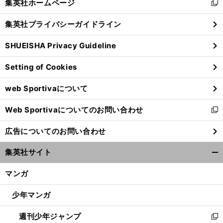
集英社ホームページ
新
閉
し
じ
集英社プライバシーガイドライン
い
る
ウ
SHUEISHA Privacy Guideline
ィ
ン
Setting of Cookies
ド
ウ
web Sportivaについて
で
開
前
へ
Web Sportivaについてのお問い合わせ
く
新
し
広告についてのお問い合わせ
い
ウ
集英社サイト
ィ
開
ン
く/
マンガ
ド
閉
ウ
じ
少年マンガ
で
る
開
週刊少年ジャンプ
く
新