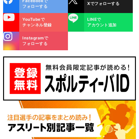
Facebookで
Xでフォローする
ok
フォローする
uTube
LINE
YouTubeで
LINEで
チャンネル登録
アカウント追加
stagra
Instagramで
m
フォローする