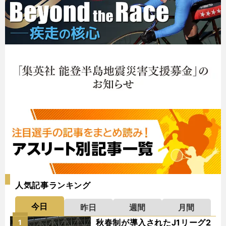
人気記事ランキング
今日
昨日
週間
月間
秋春制が導入されたJ1リーグ2
1