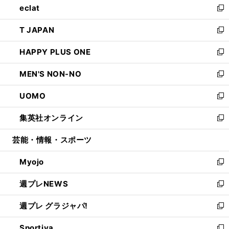
eclat
く
で
ド
ィ
い
新
開
ウ
ン
ウ
し
T JAPAN
く
で
ド
ィ
い
新
開
ウ
ン
ウ
し
HAPPY PLUS ONE
く
で
ド
ィ
い
新
開
ウ
ン
ウ
し
MEN'S NON-NO
く
で
ド
ィ
い
新
開
ウ
ン
ウ
し
UOMO
く
で
ド
ィ
い
新
開
ウ
ン
ウ
し
集英社オンライン
く
で
ド
ィ
い
新
開
ウ
ン
ウ
し
芸能・情報・スポーツ
く
で
ド
ィ
い
開
ウ
ン
ウ
Myojo
く
で
ド
ィ
新
開
ウ
ン
し
週プレNEWS
く
で
ド
い
新
開
ウ
ウ
し
週プレ グラジャパ!
く
で
ィ
い
新
開
ン
ウ
し
Sportiva
く
ド
ィ