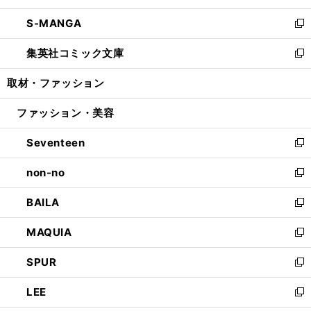
開
ウ
ン
ウ
し
S-MANGA
く
で
ド
ィ
い
新
開
ウ
ン
ウ
し
集英社コミック文庫
く
で
ド
ィ
い
新
開
ウ
ン
ウ
し
取材・ファッション
く
で
ド
ィ
い
開
ウ
ン
ウ
ファッション・美容
く
で
ド
ィ
開
ウ
ン
Seventeen
く
で
ド
新
開
ウ
し
non-no
く
で
い
新
開
ウ
し
BAILA
く
ィ
い
新
ン
ウ
し
MAQUIA
ド
ィ
い
新
ウ
ン
ウ
し
SPUR
で
ド
ィ
い
新
開
ウ
ン
ウ
し
LEE
く
で
ド
ィ
い
新
開
ウ
ン
ウ
し