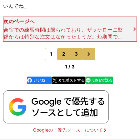
いんでね」
次のページへ
合宿での練習時間は限られており、ザッケローニ監
督からは特別な注文はなかったようだ。短期間で多
くのことを頭に詰め込む必要がなかった分、大久保
はホッとしていた。「まあ、チームに入ったら、や
次
1
2
3
のページへ
るべきことは
1 / 3
いいね
Xでポストする
LINEで送る
line
faceboo
x
k
Googleの「優先ソース」について