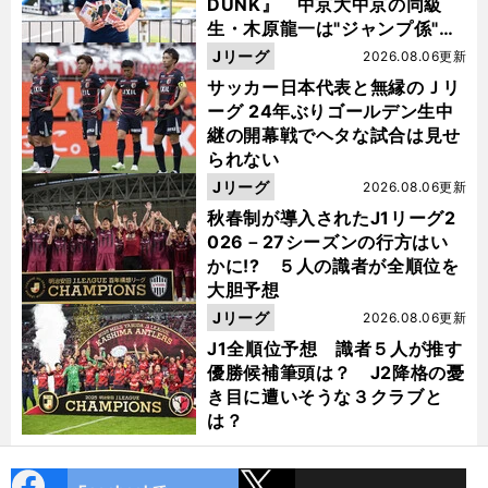
DUNK』 中京大中京の同級
生・木原龍一は"ジャンプ係"だ
った
Jリーグ
2026.08.06更新
サッカー日本代表と無縁のＪリ
ーグ 24年ぶりゴールデン生中
継の開幕戦でヘタな試合は見せ
られない
Jリーグ
2026.08.06更新
秋春制が導入されたJ1リーグ2
026－27シーズンの行方はい
かに!? ５人の識者が全順位を
大胆予想
Jリーグ
2026.08.06更新
J1全順位予想 識者５人が推す
優勝候補筆頭は？ J2降格の憂
き目に遭いそうな３クラブと
は？
cebo
X