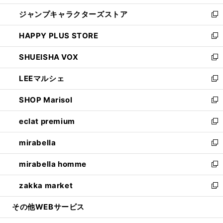
開
ウ
し
ジャンプキャラクターズストア
く
ィ
い
新
ン
ウ
し
HAPPY PLUS STORE
ド
ィ
い
新
ウ
ン
ウ
し
SHUEISHA VOX
で
ド
ィ
い
新
開
ウ
ン
ウ
し
LEEマルシェ
く
で
ド
ィ
い
新
開
ウ
ン
ウ
し
SHOP Marisol
く
で
ド
ィ
い
新
開
ウ
ン
ウ
し
eclat premium
く
で
ド
ィ
い
新
開
ウ
ン
ウ
し
mirabella
く
で
ド
ィ
い
新
開
ウ
ン
ウ
し
mirabella homme
く
で
ド
ィ
い
新
開
ウ
ン
ウ
し
zakka market
く
で
ド
ィ
い
新
開
ウ
ン
ウ
し
その他WEBサービス
く
で
ド
ィ
い
開
ウ
ン
ウ