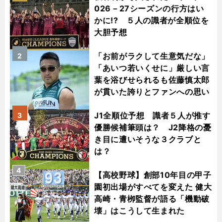
026－27シーズンの行方はい
かに!? ５人の識者が全順位を
大胆予想
「お前がラクして生意気だな」
2
「あいつ若いくせに」厳しい言
葉を浴びせられるも佐藤慎太郎
が貫いた誇りとファンへの思い
J1全順位予想 識者５人が推す
3
優勝候補筆頭は？ J2降格の憂
き目に遭いそうな３クラブと
は？
4
【高校野球】創部10年目の甲子
園初出場がすべてを変えた 健大
高崎・青栁監督が語る「機動破
壊」はこうして生まれた