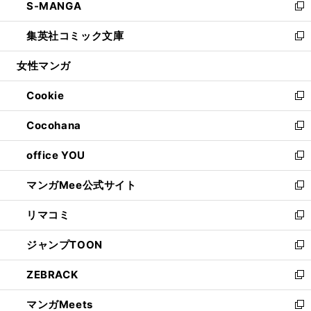
S-MANGA
く
で
ド
ィ
い
新
開
ウ
ン
ウ
し
集英社コミック文庫
く
で
ド
ィ
い
新
開
ウ
ン
ウ
し
女性マンガ
く
で
ド
ィ
い
開
ウ
ン
ウ
Cookie
く
で
ド
ィ
新
開
ウ
ン
し
Cocohana
く
で
ド
い
新
開
ウ
ウ
し
office YOU
く
で
ィ
い
新
開
ン
ウ
し
マンガMee公式サイト
く
ド
ィ
い
新
ウ
ン
ウ
し
リマコミ
で
ド
ィ
い
新
開
ウ
ン
ウ
し
ジャンプTOON
く
で
ド
ィ
い
新
開
ウ
ン
ウ
し
ZEBRACK
く
で
ド
ィ
い
新
開
ウ
ン
ウ
し
マンガMeets
く
で
ド
ィ
い
新