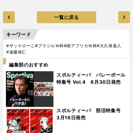
一覧に戻る
キーワード
#ザッケローニ
#ブラジルＷ杯
#南アフリカＷ杯
#大久保嘉人
#遠藤保仁
編集部のおすすめ
スポルティーバ バレーボール
特集号 Vol.4 6月30日発売
スポルティーバ 部活特集号
3月16日発売