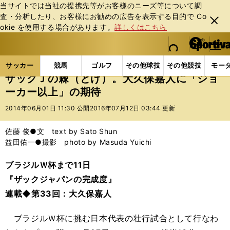
当サイトでは当社の提携先等がお客様のニーズ等について調
査・分析したり、お客様にお勧めの広告を表⽰する⽬的で Co
閉じ
okie を使⽤する場合があります。
詳しくはこちら
る
マイペ
web Sportiva (webスポルティーバ)
検索
メニュ
we
ー
サッカーの記事一覧
サッカー代表
日本代表
ザ
b
ジ
サッカー
競馬
ゴルフ
その他球技
その他競技
モー
ス
ザックＪの棘（とげ）。大久保嘉人に「ジョ
ポ
ーカー以上」の期待
ル
テ
2014年06月01日 11:30 公開
2016年07月12日 03:44 更新
ィ
ー
佐藤 俊●文 text by Sato Shun
バ
益田佑一●撮影 photo by Masuda Yuichi
ブラジルＷ杯まで11日
『ザックジャパンの完成度』
連載◆第33回：大久保嘉人
ブラジルＷ杯に挑む日本代表の壮行試合として行なわ