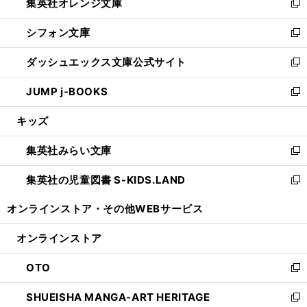
集英社オレンジ文庫
く
で
ド
い
新
開
ウ
ウ
し
シフォン文庫
く
で
ィ
い
新
開
ン
ウ
し
ダッシュエックス文庫公式サイト
く
ド
ィ
い
新
ウ
ン
ウ
し
JUMP j-BOOKS
で
ド
ィ
い
新
開
ウ
ン
ウ
し
キッズ
く
で
ド
ィ
い
開
ウ
ン
ウ
集英社みらい文庫
く
で
ド
ィ
新
開
ウ
ン
し
集英社の児童図書 S-KIDS.LAND
く
で
ド
い
新
開
ウ
ウ
し
オンラインストア・
その他WEBサービス
く
で
ィ
い
開
ン
ウ
オンラインストア
く
ド
ィ
ウ
ン
OTO
で
ド
新
開
ウ
し
SHUEISHA MANGA-ART HERITAGE
く
で
い
新