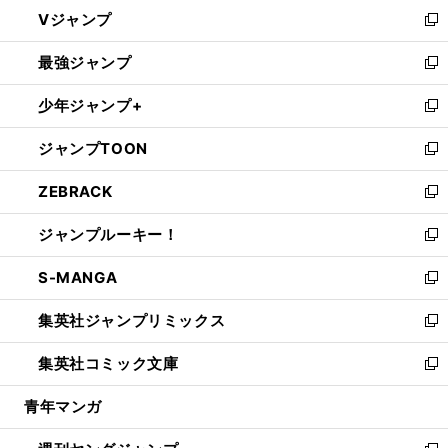
ウ
し
Vジャンプ
ィ
い
新
ン
ウ
し
最強ジャンプ
ド
ィ
い
新
ウ
ン
ウ
し
少年ジャンプ+
で
ド
ィ
い
新
開
ウ
ン
ウ
し
ジャンプTOON
く
で
ド
ィ
い
新
開
ウ
ン
ウ
し
ZEBRACK
く
で
ド
ィ
い
新
開
ウ
ン
ウ
し
ジャンプルーキー！
く
で
ド
ィ
い
新
開
ウ
ン
ウ
し
S-MANGA
く
で
ド
ィ
い
新
開
ウ
ン
ウ
し
集英社ジャンプリミックス
く
で
ド
ィ
い
新
開
ウ
ン
ウ
し
集英社コミック文庫
く
で
ド
ィ
い
新
開
ウ
ン
ウ
し
青年マンガ
く
で
ド
ィ
い
開
ウ
ン
ウ