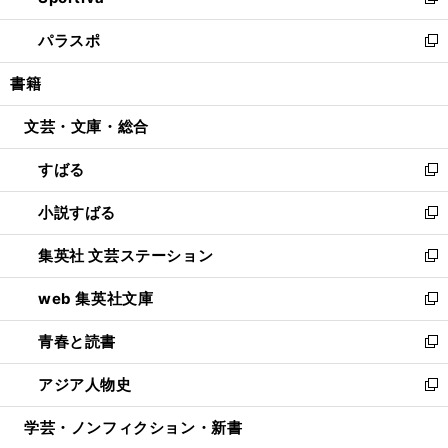
い
新
ウ
ン
ウ
し
パラスポ
で
ド
ィ
い
新
開
ウ
ン
ウ
し
書籍
く
で
ド
ィ
い
開
ウ
ン
ウ
文芸・文庫・総合
く
で
ド
ィ
開
ウ
ン
すばる
く
で
ド
新
開
ウ
し
小説すばる
く
で
い
新
開
ウ
し
集英社 文芸ステーション
く
ィ
い
新
ン
ウ
し
web 集英社文庫
ド
ィ
い
新
ウ
ン
ウ
し
青春と読書
で
ド
ィ
い
新
開
ウ
ン
ウ
し
アジア人物史
く
で
ド
ィ
い
新
開
ウ
ン
ウ
し
学芸・ノンフィクション・新書
く
で
ド
ィ
い