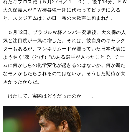
れたキプロス戦（５月27日／１－０）。後半13分、ＦＷ
大久保嘉人がＦＷ柿谷曜一朗に代わってピッチに入る
と、スタジアムはこの日一番の大歓声に包まれた。
５月12日、ブラジルＷ杯メンバー発表後、大久保の人
気と注目度が一気に増した。それは、彼自身のキャラク
ターもあるが、マンネリムードが漂っていた日本代表に
ようやく"棘（とげ）"のある選手が入ったことで、チー
ムに何かしらの化学変化が起きるのはないか。何か新た
なモノがもたらされるのではないか。そうした期待が大
きかったからだ。
はたして、実際はどうだったのか――。