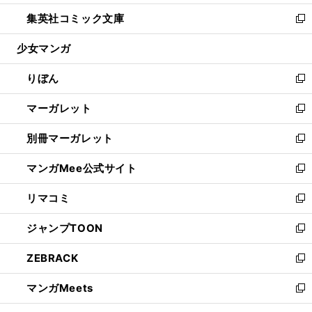
開
ウ
ン
ウ
し
集英社コミック文庫
く
で
ド
ィ
い
新
開
ウ
ン
ウ
し
少女マンガ
く
で
ド
ィ
い
開
ウ
ン
ウ
りぼん
く
で
ド
ィ
新
開
ウ
ン
し
マーガレット
く
で
ド
い
新
開
ウ
ウ
し
別冊マーガレット
く
で
ィ
い
新
開
ン
ウ
し
マンガMee公式サイト
く
ド
ィ
い
新
ウ
ン
ウ
し
リマコミ
で
ド
ィ
い
新
開
ウ
ン
ウ
し
ジャンプTOON
く
で
ド
ィ
い
新
開
ウ
ン
ウ
し
ZEBRACK
く
で
ド
ィ
い
新
開
ウ
ン
ウ
し
マンガMeets
く
で
ド
ィ
い
新
開
ウ
ン
ウ
し