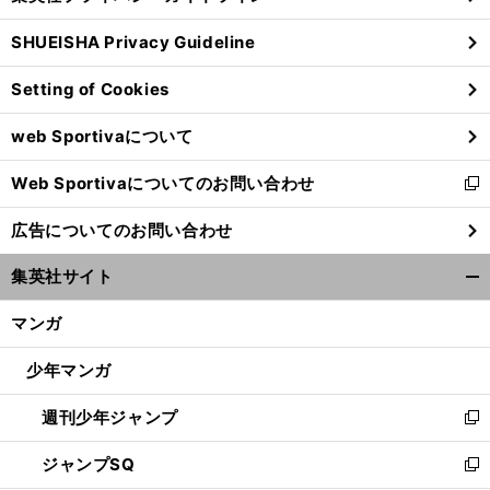
る
ウ
SHUEISHA Privacy Guideline
ィ
ン
Setting of Cookies
ド
ウ
web Sportivaについて
で
開
Web Sportivaについてのお問い合わせ
く
新
し
広告についてのお問い合わせ
い
ウ
集英社サイト
ィ
開
ン
く/
マンガ
ド
閉
ウ
じ
少年マンガ
で
る
開
週刊少年ジャンプ
く
新
し
ジャンプSQ
い
新