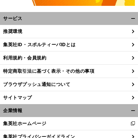
サービス
開
く/
推奨環境
閉
じ
集英社ID・スポルティーバIDとは
る
、
平
」
前
利用規約・会員規約
へ
特定商取引法に基づく表示・その他の事項
ブラウザプッシュ通知について
サイトマップ
企業情報
開
く/
集英社ホームページ
新
閉
し
じ
集英社プライバシーガイドライン
い