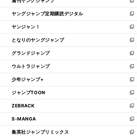
週刊ヤングジャンプ
く
で
ド
ィ
新
開
ウ
ン
し
ヤングジャンプ定期購読デジタル
く
で
ド
い
新
開
ウ
ウ
し
ヤンジャン！
く
で
ィ
い
新
開
ン
ウ
し
となりのヤングジャンプ
く
ド
ィ
い
新
ウ
ン
ウ
し
グランドジャンプ
で
ド
ィ
い
新
開
ウ
ン
ウ
し
ウルトラジャンプ
く
で
ド
ィ
い
新
開
ウ
ン
ウ
し
少年ジャンプ+
く
で
ド
ィ
い
新
開
ウ
ン
ウ
し
ジャンプTOON
く
で
ド
ィ
い
新
開
ウ
ン
ウ
し
ZEBRACK
く
で
ド
ィ
い
新
開
ウ
ン
ウ
し
S-MANGA
く
で
ド
ィ
い
新
開
ウ
ン
ウ
し
集英社ジャンプリミックス
く
で
ド
ィ
い
新