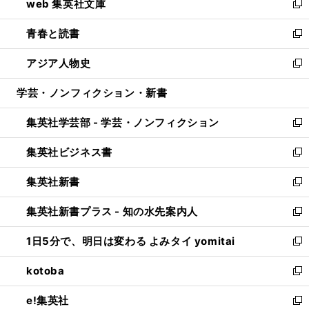
web 集英社文庫
ド
ィ
い
新
ウ
ン
ウ
し
青春と読書
で
ド
ィ
い
新
開
ウ
ン
ウ
し
アジア人物史
く
で
ド
ィ
い
新
開
ウ
ン
ウ
し
学芸・ノンフィクション・新書
く
で
ド
ィ
い
開
ウ
ン
ウ
集英社学芸部 - 学芸・ノンフィクション
く
で
ド
ィ
新
開
ウ
ン
し
集英社ビジネス書
く
で
ド
い
新
開
ウ
ウ
し
集英社新書
く
で
ィ
い
新
開
ン
ウ
し
集英社新書プラス - 知の水先案内人
く
ド
ィ
い
新
ウ
ン
ウ
し
1日5分で、明日は変わる よみタイ yomitai
で
ド
ィ
い
新
開
ウ
ン
ウ
し
kotoba
く
で
ド
ィ
い
新
開
ウ
ン
ウ
し
e!集英社
く
で
ド
ィ
い
新