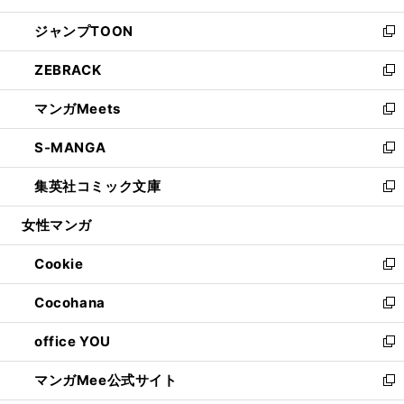
開
ウ
ン
ウ
し
ジャンプTOON
く
で
ド
ィ
い
新
開
ウ
ン
ウ
し
ZEBRACK
く
で
ド
ィ
い
新
開
ウ
ン
ウ
し
マンガMeets
く
で
ド
ィ
い
新
開
ウ
ン
ウ
し
S-MANGA
く
で
ド
ィ
い
新
開
ウ
ン
ウ
し
集英社コミック文庫
く
で
ド
ィ
い
新
開
ウ
ン
ウ
し
女性マンガ
く
で
ド
ィ
い
開
ウ
ン
ウ
Cookie
く
で
ド
ィ
新
開
ウ
ン
し
Cocohana
く
で
ド
い
新
開
ウ
ウ
し
office YOU
く
で
ィ
い
新
開
ン
ウ
し
マンガMee公式サイト
く
ド
ィ
い
新
ウ
ン
ウ
し