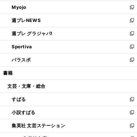
開
ウ
ン
ウ
Myojo
く
で
ド
ィ
新
開
ウ
ン
し
週プレNEWS
く
で
ド
い
新
開
ウ
ウ
し
週プレ グラジャパ!
く
で
ィ
い
新
開
ン
ウ
し
Sportiva
く
ド
ィ
い
新
ウ
ン
ウ
し
パラスポ
で
ド
ィ
い
新
開
ウ
ン
ウ
し
書籍
く
で
ド
ィ
い
開
ウ
ン
ウ
文芸・文庫・総合
く
で
ド
ィ
開
ウ
ン
すばる
く
で
ド
新
開
ウ
し
小説すばる
く
で
い
新
開
ウ
し
集英社 文芸ステーション
く
ィ
い
新
ン
ウ
し