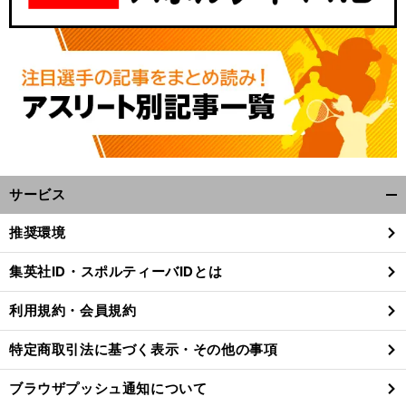
サービス
開
く/
】
、
前
推奨環境
閉
へ
NZ
じ
集英社ID・スポルティーバIDとは
る
利用規約・会員規約
特定商取引法に基づく表示・その他の事項
ブラウザプッシュ通知について