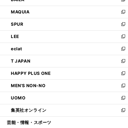
ィ
い
新
ン
ウ
し
MAQUIA
ド
ィ
い
新
ウ
ン
ウ
し
SPUR
で
ド
ィ
い
新
開
ウ
ン
ウ
し
LEE
く
で
ド
ィ
い
新
開
ウ
ン
ウ
し
eclat
く
で
ド
ィ
い
新
開
ウ
ン
ウ
し
T JAPAN
く
で
ド
ィ
い
新
開
ウ
ン
ウ
し
HAPPY PLUS ONE
く
で
ド
ィ
い
新
開
ウ
ン
ウ
し
MEN'S NON-NO
く
で
ド
ィ
い
新
開
ウ
ン
ウ
し
UOMO
く
で
ド
ィ
い
新
開
ウ
ン
ウ
し
集英社オンライン
く
で
ド
ィ
い
新
開
ウ
ン
ウ
し
芸能・情報・スポーツ
く
で
ド
ィ
い