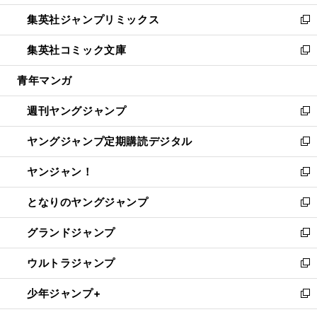
開
ウ
ン
ウ
し
集英社ジャンプリミックス
く
で
ド
ィ
い
新
開
ウ
ン
ウ
し
集英社コミック文庫
く
で
ド
ィ
い
新
開
ウ
ン
ウ
し
青年マンガ
く
で
ド
ィ
い
開
ウ
ン
ウ
週刊ヤングジャンプ
く
で
ド
ィ
新
開
ウ
ン
し
ヤングジャンプ定期購読デジタル
く
で
ド
い
新
開
ウ
ウ
し
ヤンジャン！
く
で
ィ
い
新
開
ン
ウ
し
となりのヤングジャンプ
く
ド
ィ
い
新
ウ
ン
ウ
し
グランドジャンプ
で
ド
ィ
い
新
開
ウ
ン
ウ
し
ウルトラジャンプ
く
で
ド
ィ
い
新
開
ウ
ン
ウ
し
少年ジャンプ+
く
で
ド
ィ
い
新
開
ウ
ン
ウ
し