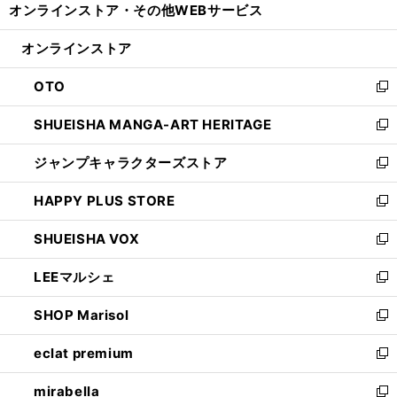
オンラインストア・
その他WEBサービス
く
で
ィ
い
開
ン
ウ
オンラインストア
く
ド
ィ
ウ
ン
OTO
で
ド
新
開
ウ
し
SHUEISHA MANGA-ART HERITAGE
く
で
い
新
開
ウ
し
ジャンプキャラクターズストア
く
ィ
い
新
ン
ウ
し
HAPPY PLUS STORE
ド
ィ
い
新
ウ
ン
ウ
し
SHUEISHA VOX
で
ド
ィ
い
新
開
ウ
ン
ウ
し
LEEマルシェ
く
で
ド
ィ
い
新
開
ウ
ン
ウ
し
SHOP Marisol
く
で
ド
ィ
い
新
開
ウ
ン
ウ
し
eclat premium
く
で
ド
ィ
い
新
開
ウ
ン
ウ
し
mirabella
く
で
ド
ィ
い
新