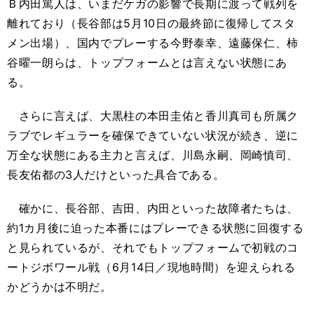
Ｂ内田篤人は、いまだケガの影響で長期に渡って戦列を
離れており（長谷部は5月10日の最終節に復帰してスタ
メン出場）、国内でプレーする今野泰幸、遠藤保仁、柿
谷曜一朗らは、トップフォームとは言えない状態にあ
る。
さらに言えば、大黒柱の本田圭佑と香川真司も所属ク
ラブでレギュラーを確保できていない状況が続き、逆に
万全な状態にある主力と言えば、川島永嗣、岡崎慎司、
長友佑都の3人だけといった具合である。
確かに、長谷部、吉田、内田といった故障者たちは、
約1カ月後に迫った本番にはプレーできる状態に回復する
と見られているが、それでもトップフォームで初戦のコ
ートジボワール戦（6月14日／現地時間）を迎えられる
かどうかは不明だ。