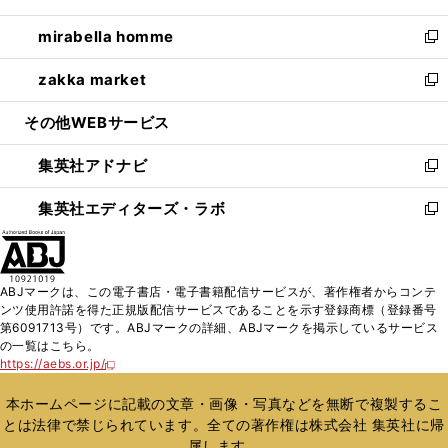
開
ウ
ン
ウ
し
mirabella homme
く
で
ド
ィ
い
新
開
ウ
ン
ウ
し
zakka market
く
で
ド
ィ
い
新
開
ウ
ン
ウ
し
その他WEBサービス
く
で
ド
ィ
い
開
ウ
ン
ウ
集英社アドナビ
く
で
ド
ィ
新
開
ウ
ン
し
集英社エディターズ・ラボ
く
で
ド
い
新
開
ウ
ウ
し
く
で
ィ
い
開
ン
ウ
ABJマークは、この電子書店・電子書籍配信サービスが、著作権者からコンテ
く
ド
ィ
ンツ使用許諾を得た正規版配信サービスであることを示す登録商標（登録番号
ウ
ン
第6091713号）です。ABJマークの詳細、ABJマークを掲示しているサービス
で
ド
の一覧はこちら。
開
ウ
https://aebs.or.jp/
新
く
で
し
い
開
本ホームページに記載の文章・画像・写真などを無断で複製するこ
ウ
く
とは法律で禁じられています。全ての著作権は株式会社 集英社に帰
ィ
属します。
ン