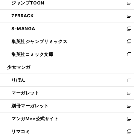
ジャンプTOON
く
で
ド
ィ
い
新
開
ウ
ン
ウ
し
ZEBRACK
く
で
ド
ィ
い
新
開
ウ
ン
ウ
し
S-MANGA
く
で
ド
ィ
い
新
開
ウ
ン
ウ
し
集英社ジャンプリミックス
く
で
ド
ィ
い
新
開
ウ
ン
ウ
し
集英社コミック文庫
く
で
ド
ィ
い
新
開
ウ
ン
ウ
し
少女マンガ
く
で
ド
ィ
い
開
ウ
ン
ウ
りぼん
く
で
ド
ィ
新
開
ウ
ン
し
マーガレット
く
で
ド
い
新
開
ウ
ウ
し
別冊マーガレット
く
で
ィ
い
新
開
ン
ウ
し
マンガMee公式サイト
く
ド
ィ
い
新
ウ
ン
ウ
し
リマコミ
で
ド
ィ
い
新