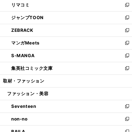
リマコミ
で
ド
ィ
い
新
開
ウ
ン
ウ
し
ジャンプTOON
く
で
ド
ィ
い
新
開
ウ
ン
ウ
し
ZEBRACK
く
で
ド
ィ
い
新
開
ウ
ン
ウ
し
マンガMeets
く
で
ド
ィ
い
新
開
ウ
ン
ウ
し
S-MANGA
く
で
ド
ィ
い
新
開
ウ
ン
ウ
し
集英社コミック文庫
く
で
ド
ィ
い
新
開
ウ
ン
ウ
し
取材・ファッション
く
で
ド
ィ
い
開
ウ
ン
ウ
ファッション・美容
く
で
ド
ィ
開
ウ
ン
Seventeen
く
で
ド
新
開
ウ
し
non-no
く
で
い
新
開
ウ
し
BAILA
く