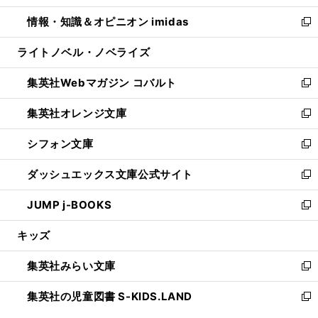
開
ウ
ン
ウ
し
情報・知識＆オピニオン imidas
く
で
ド
ィ
い
新
開
ウ
ン
ウ
し
ライトノベル・ノベライズ
く
で
ド
ィ
い
開
ウ
ン
ウ
集英社Webマガジン コバルト
く
で
ド
ィ
新
開
ウ
ン
し
集英社オレンジ文庫
く
で
ド
い
新
開
ウ
ウ
し
シフォン文庫
く
で
ィ
い
新
開
ン
ウ
し
ダッシュエックス文庫公式サイト
く
ド
ィ
い
新
ウ
ン
ウ
し
JUMP j-BOOKS
で
ド
ィ
い
新
開
ウ
ン
ウ
し
キッズ
く
で
ド
ィ
い
開
ウ
ン
ウ
集英社みらい文庫
く
で
ド
ィ
新
開
ウ
ン
し
集英社の児童図書 S-KIDS.LAND
く
で
ド
い
新
開
ウ
ウ
し