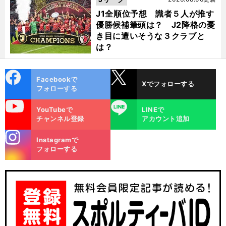
J1全順位予想 識者５人が推す
優勝候補筆頭は？ J2降格の憂
き目に遭いそうな３クラブと
は？
cebo
X
Facebookで
Xでフォローする
ok
フォローする
uTube
LINE
YouTubeで
LINEで
チャンネル登録
アカウント追加
stagra
Instagramで
m
フォローする