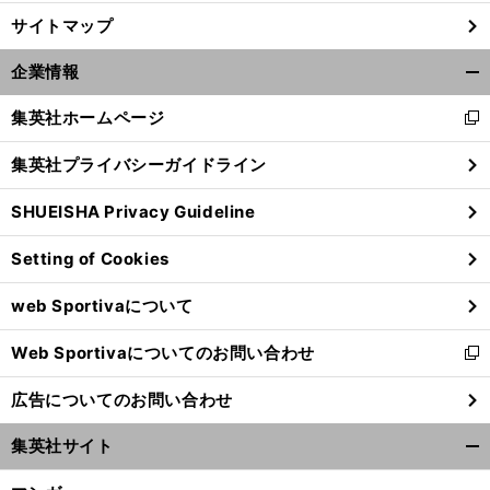
サイトマップ
企業情報
開
く/
集英社ホームページ
新
閉
し
じ
集英社プライバシーガイドライン
い
る
ウ
SHUEISHA Privacy Guideline
ィ
ン
Setting of Cookies
ド
ウ
web Sportivaについて
で
開
Web Sportivaについてのお問い合わせ
く
新
し
広告についてのお問い合わせ
い
ウ
集英社サイト
ィ
開
ン
く/