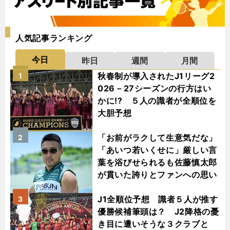
人気記事ランキング
今日
昨日
週間
月間
秋春制が導入されたJ1リーグ2
1
026－27シーズンの行方はい
かに!? ５人の識者が全順位を
大胆予想
「お前がラクして生意気だな」
2
「あいつ若いくせに」厳しい言
葉を浴びせられるも佐藤慎太郎
が貫いた誇りとファンへの思い
J1全順位予想 識者５人が推す
3
優勝候補筆頭は？ J2降格の憂
き目に遭いそうな３クラブと