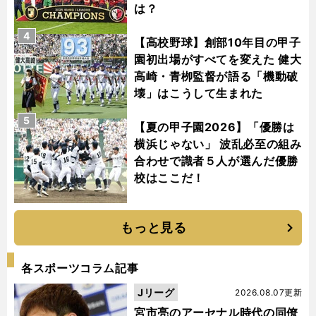
は？
4
【高校野球】創部10年目の甲子
園初出場がすべてを変えた 健大
高崎・青栁監督が語る「機動破
壊」はこうして生まれた
5
【夏の甲子園2026】「優勝は
横浜じゃない」 波乱必至の組み
合わせで識者５人が選んだ優勝
校はここだ！
もっと見る
各スポーツコラム記事
Jリーグ
2026.08.07更新
宮市亮のアーセナル時代の同僚