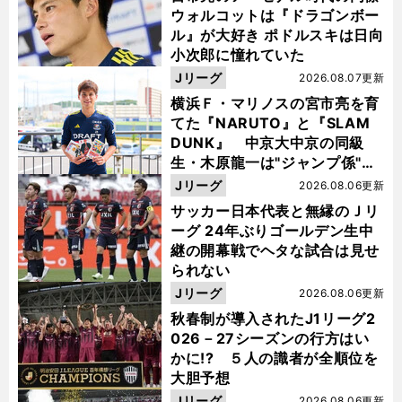
ウォルコットは『ドラゴンボー
ル』が大好き ポドルスキは日向
小次郎に憧れていた
Jリーグ
2026.08.07更新
横浜Ｆ・マリノスの宮市亮を育
てた『NARUTO』と『SLAM
DUNK』 中京大中京の同級
生・木原龍一は"ジャンプ係"だ
った
Jリーグ
2026.08.06更新
サッカー日本代表と無縁のＪリ
ーグ 24年ぶりゴールデン生中
継の開幕戦でヘタな試合は見せ
られない
Jリーグ
2026.08.06更新
秋春制が導入されたJ1リーグ2
026－27シーズンの行方はい
かに!? ５人の識者が全順位を
大胆予想
Jリーグ
2026.08.06更新