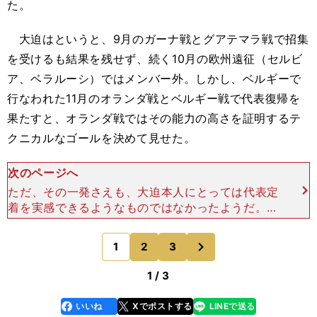
た。
大迫はというと、9月のガーナ戦とグアテマラ戦で招集
を受けるも結果を残せず、続く10月の欧州遠征（セルビ
ア、ベラルーシ）ではメンバー外。しかし、ベルギーで
行なわれた11月のオランダ戦とベルギー戦で代表復帰を
果たすと、オランダ戦ではその能力の高さを証明するテ
クニカルなゴールを決めて見せた。
次のページへ
ただ、その一発さえも、大迫本人にとっては代表定
着を実感できるようなものではなかったようだ。そ
うでなければ、メンバーの当落線上にいる選手が、
敢えてワールドカップイヤーに海外へ移籍するとい
次
1
2
3
のページへ
うリスクを冒すは
1 / 3
いいね
Xでポストする
LINEで送る
line
faceboo
x
k