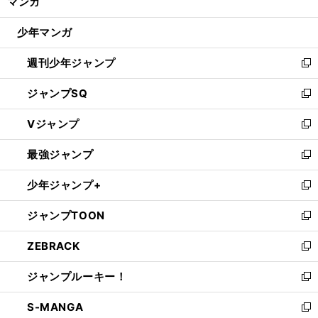
マンガ
ド
閉
ウ
じ
少年マンガ
で
る
開
週刊少年ジャンプ
く
新
し
ジャンプSQ
い
新
ウ
し
Vジャンプ
ィ
い
新
ン
ウ
し
最強ジャンプ
ド
ィ
い
新
ウ
ン
ウ
し
少年ジャンプ+
で
ド
ィ
い
新
開
ウ
ン
ウ
し
ジャンプTOON
く
で
ド
ィ
い
新
開
ウ
ン
ウ
し
ZEBRACK
く
で
ド
ィ
い
新
開
ウ
ン
ウ
し
ジャンプルーキー！
く
で
ド
ィ
い
新
開
ウ
ン
ウ
し
S-MANGA
く
で
ド
ィ
い
新