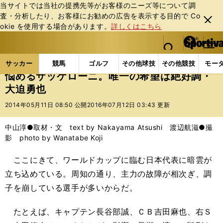
当サイトでは当社の提携先等がお客様のニーズ等について調
査・分析したり、お客様にお勧めの広告を表⽰する⽬的で Co
閉じ
okie を使⽤する場合があります。
詳しくはこちら
る
マイペ
web Sportiva (webスポルティーバ)
検索
メニュ
we
ー
サッカーの記事一覧
サッカー代表
日本代表
悩
b
ジ
サッカー
競馬
ゴルフ
その他球技
その他競技
モー
ス
悩めるザッケローニ。唯一の希望は絶好調・
ポ
大迫勇也
ル
テ
2014年05月11日 08:50 公開
2016年07月12日 03:43 更新
ィ
ー
中山淳●取材・文 text by Nakayama Atsushi 渡辺航滋●撮
バ
影 photo by Wanatabe Koji
ここにきて、ワールドカップに臨む日本代表に暗雲が
立ち込めている。周知の通り、主力の故障が相次ぎ、調
子を崩している選手が多いからだ。
たとえば、キャプテン長谷部誠、ＣＢ吉田麻也、右Ｓ