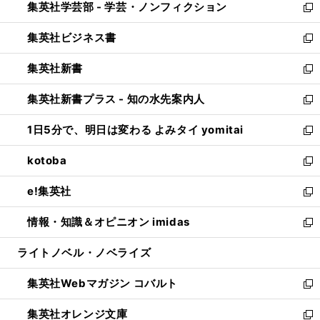
集英社学芸部 - 学芸・ノンフィクション
く
で
ド
ィ
新
開
ウ
ン
し
集英社ビジネス書
く
で
ド
い
新
開
ウ
ウ
し
集英社新書
く
で
ィ
い
新
開
ン
ウ
し
集英社新書プラス - 知の水先案内人
く
ド
ィ
い
新
ウ
ン
ウ
し
1日5分で、明日は変わる よみタイ yomitai
で
ド
ィ
い
新
開
ウ
ン
ウ
し
kotoba
く
で
ド
ィ
い
新
開
ウ
ン
ウ
し
e!集英社
く
で
ド
ィ
い
新
開
ウ
ン
ウ
し
情報・知識＆オピニオン imidas
く
で
ド
ィ
い
新
開
ウ
ン
ウ
し
ライトノベル・ノベライズ
く
で
ド
ィ
い
開
ウ
ン
ウ
集英社Webマガジン コバルト
く
で
ド
ィ
新
開
ウ
ン
し
集英社オレンジ文庫
く
で
ド
い
新