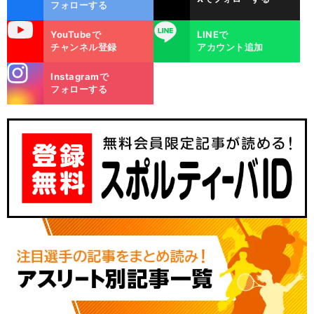
ok
フォローする
uTube
LINE
YouTubeで
LINEで
チャンネル登録
アカウント追加
stagra
Instagramで
m
フォローする