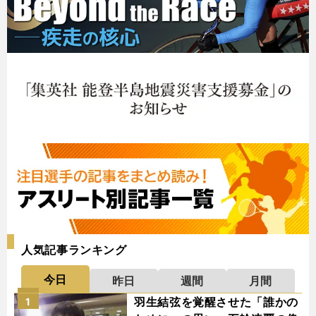
人気記事ランキング
今日
昨日
週間
月間
羽生結弦を覚醒させた「誰かの
1