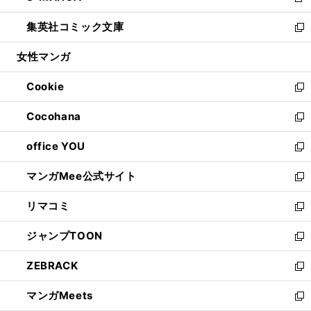
新
開
ウ
ン
ウ
し
集英社コミック文庫
く
で
ド
ィ
い
新
開
ウ
ン
ウ
し
女性マンガ
く
で
ド
ィ
い
開
ウ
ン
ウ
Cookie
く
で
ド
ィ
新
開
ウ
ン
し
Cocohana
く
で
ド
い
新
開
ウ
ウ
し
office YOU
く
で
ィ
い
新
開
ン
ウ
し
マンガMee公式サイト
く
ド
ィ
い
新
ウ
ン
ウ
し
リマコミ
で
ド
ィ
い
新
開
ウ
ン
ウ
し
ジャンプTOON
く
で
ド
ィ
い
新
開
ウ
ン
ウ
し
ZEBRACK
く
で
ド
ィ
い
新
開
ウ
ン
ウ
し
マンガMeets
く
で
ド
ィ
い
新
開