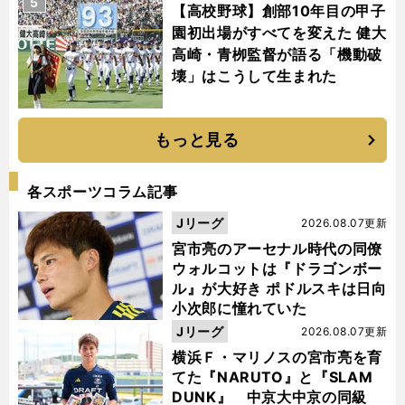
5
【高校野球】創部10年目の甲子
園初出場がすべてを変えた 健大
高崎・青栁監督が語る「機動破
壊」はこうして生まれた
もっと見る
各スポーツコラム記事
Jリーグ
2026.08.07更新
宮市亮のアーセナル時代の同僚
ウォルコットは『ドラゴンボー
ル』が大好き ポドルスキは日向
小次郎に憧れていた
Jリーグ
2026.08.07更新
横浜Ｆ・マリノスの宮市亮を育
てた『NARUTO』と『SLAM
DUNK』 中京大中京の同級