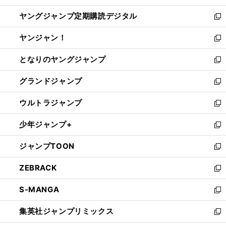
開
ウ
ン
し
ヤングジャンプ定期購読デジタル
く
で
ド
い
新
開
ウ
ウ
し
ヤンジャン！
く
で
ィ
い
新
開
ン
ウ
し
となりのヤングジャンプ
く
ド
ィ
い
新
ウ
ン
ウ
し
グランドジャンプ
で
ド
ィ
い
新
開
ウ
ン
ウ
し
ウルトラジャンプ
く
で
ド
ィ
い
新
開
ウ
ン
ウ
し
少年ジャンプ+
く
で
ド
ィ
い
新
開
ウ
ン
ウ
し
ジャンプTOON
く
で
ド
ィ
い
新
開
ウ
ン
ウ
し
ZEBRACK
く
で
ド
ィ
い
新
開
ウ
ン
ウ
し
S-MANGA
く
で
ド
ィ
い
新
開
ウ
ン
ウ
し
集英社ジャンプリミックス
く
で
ド
ィ
い
新
開
ウ
ン
ウ
し