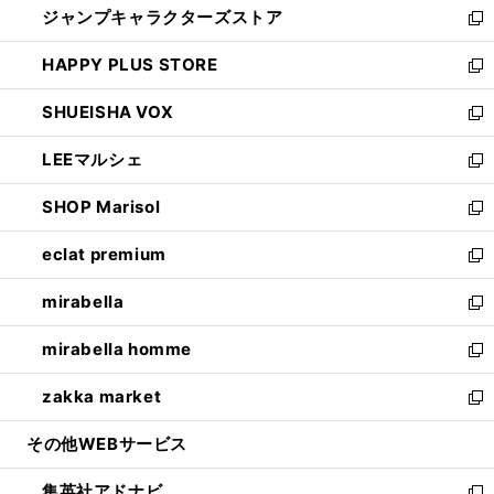
ジャンプキャラクターズストア
く
ィ
い
新
ン
ウ
し
HAPPY PLUS STORE
ド
ィ
い
新
ウ
ン
ウ
し
SHUEISHA VOX
で
ド
ィ
い
新
開
ウ
ン
ウ
し
LEEマルシェ
く
で
ド
ィ
い
新
開
ウ
ン
ウ
し
SHOP Marisol
く
で
ド
ィ
い
新
開
ウ
ン
ウ
し
eclat premium
く
で
ド
ィ
い
新
開
ウ
ン
ウ
し
mirabella
く
で
ド
ィ
い
新
開
ウ
ン
ウ
し
mirabella homme
く
で
ド
ィ
い
新
開
ウ
ン
ウ
し
zakka market
く
で
ド
ィ
い
新
開
ウ
ン
ウ
し
その他WEBサービス
く
で
ド
ィ
い
開
ウ
ン
ウ
集英社アドナビ
く
で
ド