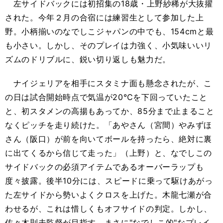
左サイドバックには初招集の18歳・上野紗稀が大抜擢
された。今年２月の合宿には練習生として参加した上
野。小柄揃いのなでしこジャパンの中でも、154cmと最
も小さい。しかし、そのプレイは力強く、小気味いいリ
ズムのドリブルに、鋭い切り返しも魅力だ。
ナイジェリアを相手にスタミナ面も懸念されたが、こ
の日は試合開始時点で気温が20℃を下回っていたこと
と、初スタメンの高揚もあってか、85分まで止まること
なくピッチを走り続けた。「あやさん（宮間）やみずほ
さん（阪口）が前を向いてボールを持ったら、絶対に裏
に出てくるから信じて走った」（上野）と、なでしこの
サイドバックの必須アイテムであるオーバーラップも
度々披露。後半10分には、スピードに乗って駆けあがっ
た左サイドから勢いよくクロスを上げた。木龍七瀬が合
わせるが、これは惜しくもオフサイドの判定。しかし、
佐々木則夫監督が目指す、まさに"なでしこ的"なプレイ