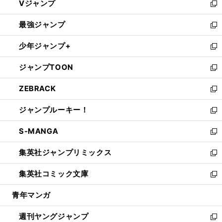
Vジャンプ
ィ
い
新
ン
ウ
し
最強ジャンプ
ド
ィ
い
新
ウ
ン
ウ
し
少年ジャンプ+
で
ド
ィ
い
新
開
ウ
ン
ウ
し
ジャンプTOON
く
で
ド
ィ
い
新
開
ウ
ン
ウ
し
ZEBRACK
く
で
ド
ィ
い
新
開
ウ
ン
ウ
し
ジャンプルーキー！
く
で
ド
ィ
い
新
開
ウ
ン
ウ
し
S-MANGA
く
で
ド
ィ
い
新
開
ウ
ン
ウ
し
集英社ジャンプリミックス
く
で
ド
ィ
い
新
開
ウ
ン
ウ
し
集英社コミック文庫
く
で
ド
ィ
い
新
開
ウ
ン
ウ
し
青年マンガ
く
で
ド
ィ
い
開
ウ
ン
ウ
週刊ヤングジャンプ
く
で
ド
ィ
新