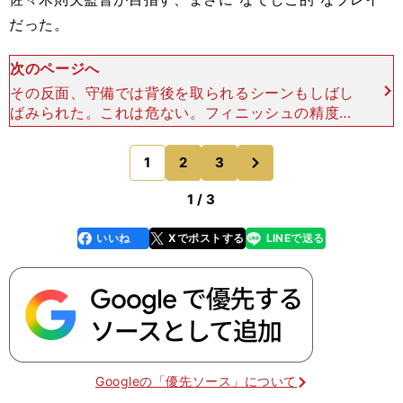
だった。
次のページへ
その反面、守備では背後を取られるシーンもしばし
ばみられた。これは危ない。フィニッシュの精度に
欠けていたナイジェリアが相手だったから大事には
至らなかったが、これがドイツ、アメリカ、フラン
次
1
2
3
のページへ
スあたりならばも
1 / 3
いいね
Xでポストする
LINEで送る
line
faceboo
x
k
Googleの「優先ソース」について