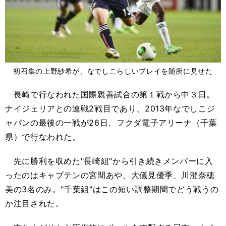
初召集の上野紗希が、なでしこらしいプレイを随所に見せた
長崎で行なわれた国際親善試合の第１戦から中３日。
ナイジェリアとの連戦2戦目であり、2013年なでしこジ
ャパンの最後の一戦が26日、フクダ電子アリーナ（千葉
県）で行なわれた。
先に勝利を収めた"長崎組"から引き続きメンバーに入
ったのはキャプテンの宮間あや、大儀見優季、川澄奈穂
美の3名のみ。"千葉組"はこの短い調整期間でどう戦うの
か注目された。