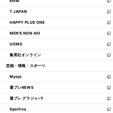
eclat
く
で
ド
ィ
い
新
開
ウ
ン
ウ
し
T JAPAN
く
で
ド
ィ
い
新
開
ウ
ン
ウ
し
HAPPY PLUS ONE
く
で
ド
ィ
い
新
開
ウ
ン
ウ
し
MEN'S NON-NO
く
で
ド
ィ
い
新
開
ウ
ン
ウ
し
UOMO
く
で
ド
ィ
い
新
開
ウ
ン
ウ
し
集英社オンライン
く
で
ド
ィ
い
新
開
ウ
ン
ウ
し
芸能・情報・スポーツ
く
で
ド
ィ
い
開
ウ
ン
ウ
Myojo
く
で
ド
ィ
新
開
ウ
ン
し
週プレNEWS
く
で
ド
い
新
開
ウ
ウ
し
週プレ グラジャパ!
く
で
ィ
い
新
開
ン
ウ
し
Sportiva
く
ド
ィ
い
新