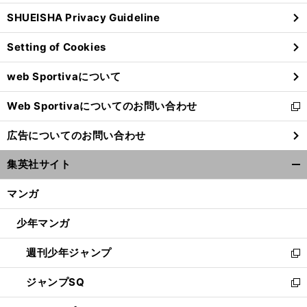
ウ
SHUEISHA Privacy Guideline
ィ
ン
Setting of Cookies
ド
ウ
web Sportivaについて
で
開
Web Sportivaについてのお問い合わせ
く
新
し
広告についてのお問い合わせ
い
ウ
集英社サイト
ィ
開
ン
く/
マンガ
ド
閉
ウ
じ
少年マンガ
で
る
開
週刊少年ジャンプ
く
新
し
ジャンプSQ
い
新
ウ
し