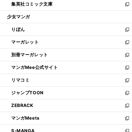
集英社コミック文庫
く
で
ド
ィ
い
新
開
ウ
ン
ウ
し
少女マンガ
く
で
ド
ィ
い
開
ウ
ン
ウ
りぼん
く
で
ド
ィ
新
開
ウ
ン
し
マーガレット
く
で
ド
い
新
開
ウ
ウ
し
別冊マーガレット
く
で
ィ
い
新
開
ン
ウ
し
マンガMee公式サイト
く
ド
ィ
い
新
ウ
ン
ウ
し
リマコミ
で
ド
ィ
い
新
開
ウ
ン
ウ
し
ジャンプTOON
く
で
ド
ィ
い
新
開
ウ
ン
ウ
し
ZEBRACK
く
で
ド
ィ
い
新
開
ウ
ン
ウ
し
マンガMeets
く
で
ド
ィ
い
新
開
ウ
ン
ウ
し
S-MANGA
く
で
ド
ィ
い