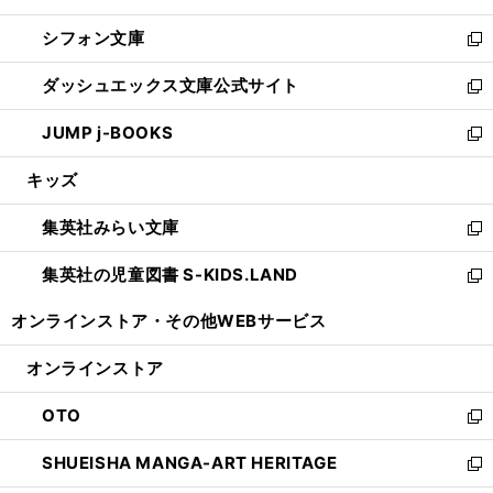
開
ウ
ウ
し
シフォン文庫
く
で
ィ
い
新
開
ン
ウ
し
ダッシュエックス文庫公式サイト
く
ド
ィ
い
新
ウ
ン
ウ
し
JUMP j-BOOKS
で
ド
ィ
い
新
開
ウ
ン
ウ
し
キッズ
く
で
ド
ィ
い
開
ウ
ン
ウ
集英社みらい文庫
く
で
ド
ィ
新
開
ウ
ン
し
集英社の児童図書 S-KIDS.LAND
く
で
ド
い
新
開
ウ
ウ
し
オンラインストア・
その他WEBサービス
く
で
ィ
い
開
ン
ウ
オンラインストア
く
ド
ィ
ウ
ン
OTO
で
ド
新
開
ウ
し
SHUEISHA MANGA-ART HERITAGE
く
で
い
新
開
ウ
し