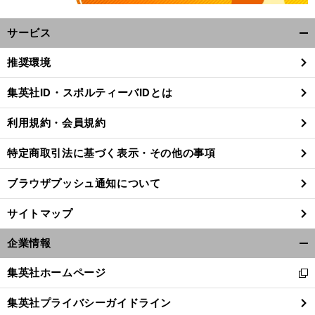
サービス
開
く/
推奨環境
閉
じ
集英社ID・スポルティーバIDとは
る
。
前
利用規約・会員規約
へ
特定商取引法に基づく表示・その他の事項
ブラウザプッシュ通知について
サイトマップ
企業情報
開
く/
集英社ホームページ
新
閉
し
じ
集英社プライバシーガイドライン
い
る