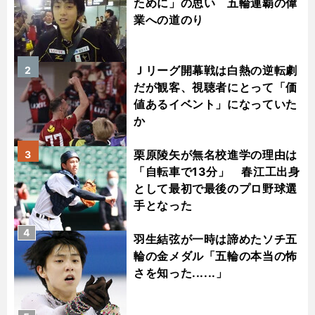
ために」の思い 五輪連覇の偉
業への道のり
Ｊリーグ開幕戦は白熱の逆転劇
2
だが観客、視聴者にとって「価
値あるイベント」になっていた
か
栗原陵矢が無名校進学の理由は
3
「自転車で13分」 春江工出身
として最初で最後のプロ野球選
手となった
4
羽生結弦が一時は諦めたソチ五
輪の金メダル「五輪の本当の怖
さを知った......」