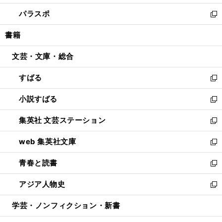
ウ
ン
ウ
し
パラスポ
で
ド
ィ
い
新
開
ウ
ン
ウ
し
書籍
く
で
ド
ィ
い
開
ウ
ン
ウ
文芸・文庫・総合
く
で
ド
ィ
開
ウ
ン
すばる
く
で
ド
新
開
ウ
し
小説すばる
く
で
い
新
開
ウ
し
集英社 文芸ステーション
く
ィ
い
新
ン
ウ
し
web 集英社文庫
ド
ィ
い
新
ウ
ン
ウ
し
青春と読書
で
ド
ィ
い
新
開
ウ
ン
ウ
し
アジア人物史
く
で
ド
ィ
い
新
開
ウ
ン
ウ
し
学芸・ノンフィクション・新書
く
で
ド
ィ
い
開
ウ
ン
ウ