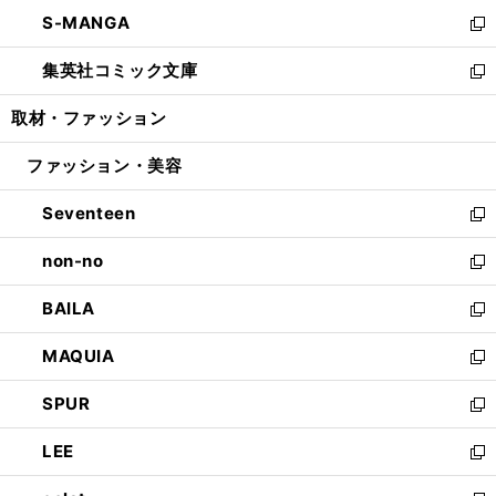
ウ
ン
ウ
し
S-MANGA
く
で
ド
ィ
い
新
開
ウ
ン
ウ
し
集英社コミック文庫
く
で
ド
ィ
い
新
開
ウ
ン
ウ
し
取材・ファッション
く
で
ド
ィ
い
開
ウ
ン
ウ
ファッション・美容
く
で
ド
ィ
開
ウ
ン
Seventeen
く
で
ド
新
開
ウ
し
non-no
く
で
い
新
開
ウ
し
BAILA
く
ィ
い
新
ン
ウ
し
MAQUIA
ド
ィ
い
新
ウ
ン
ウ
し
SPUR
で
ド
ィ
い
新
開
ウ
ン
ウ
し
LEE
く
で
ド
ィ
い
新
開
ウ
ン
ウ
し