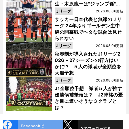
生・木原龍一は"ジャンプ係"だ
った
Jリーグ
2026.08.06更新
サッカー日本代表と無縁のＪリ
ーグ 24年ぶりゴールデン生中
継の開幕戦でヘタな試合は見せ
られない
Jリーグ
2026.08.06更新
秋春制が導入されたJ1リーグ2
026－27シーズンの行方はい
かに!? ５人の識者が全順位を
大胆予想
Jリーグ
2026.08.06更新
J1全順位予想 識者５人が推す
優勝候補筆頭は？ J2降格の憂
き目に遭いそうな３クラブと
は？
cebo
X
Facebookで
Xでフォローする