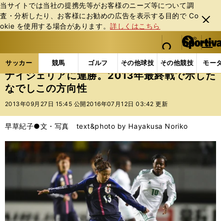
当サイトでは当社の提携先等がお客様のニーズ等について調
査・分析したり、お客様にお勧めの広告を表⽰する⽬的で Co
閉じ
okie を使⽤する場合があります。
詳しくはこちら
る
マイペ
web Sportiva (webスポルティーバ)
検索
メニュ
we
ー
サッカーの記事一覧
サッカー代表
なでしこジャパ
b
ジ
サッカー
競馬
ゴルフ
その他球技
その他競技
モー
ス
ナイジェリアに連勝。2013年最終戦で示した
ポ
なでしこの方向性
ル
テ
2013年09月27日 15:45 公開
2016年07月12日 03:42 更新
ィ
ー
早草紀子●文・写真 text&photo by Hayakusa Noriko
バ