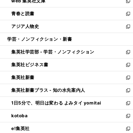
web 集英社文庫
ド
ィ
い
新
ウ
ン
ウ
し
青春と読書
で
ド
ィ
い
新
開
ウ
ン
ウ
し
アジア人物史
く
で
ド
ィ
い
新
開
ウ
ン
ウ
し
学芸・ノンフィクション・新書
く
で
ド
ィ
い
開
ウ
ン
ウ
集英社学芸部 - 学芸・ノンフィクション
く
で
ド
ィ
新
開
ウ
ン
し
集英社ビジネス書
く
で
ド
い
新
開
ウ
ウ
し
集英社新書
く
で
ィ
い
新
開
ン
ウ
し
集英社新書プラス - 知の水先案内人
く
ド
ィ
い
新
ウ
ン
ウ
し
1日5分で、明日は変わる よみタイ yomitai
で
ド
ィ
い
新
開
ウ
ン
ウ
し
kotoba
く
で
ド
ィ
い
新
開
ウ
ン
ウ
し
e!集英社
く
で
ド
ィ
い
新