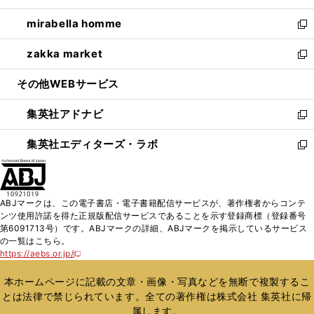
開
ウ
ン
ウ
し
mirabella homme
く
で
ド
ィ
い
新
開
ウ
ン
ウ
し
zakka market
く
で
ド
ィ
い
新
開
ウ
ン
ウ
し
その他WEBサービス
く
で
ド
ィ
い
開
ウ
ン
ウ
集英社アドナビ
く
で
ド
ィ
新
開
ウ
ン
し
集英社エディターズ・ラボ
く
で
ド
い
新
開
ウ
ウ
し
く
で
ィ
い
開
ン
ウ
ABJマークは、この電子書店・電子書籍配信サービスが、著作権者からコンテ
く
ド
ィ
ンツ使用許諾を得た正規版配信サービスであることを示す登録商標（登録番号
ウ
ン
第6091713号）です。ABJマークの詳細、ABJマークを掲示しているサービス
で
ド
の一覧はこちら。
開
ウ
https://aebs.or.jp/
新
く
で
し
い
開
本ホームページに記載の文章・画像・写真などを無断で複製するこ
ウ
く
とは法律で禁じられています。全ての著作権は株式会社 集英社に帰
ィ
属します。
ン