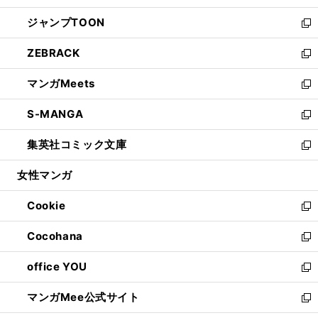
開
ウ
ン
ウ
し
ジャンプTOON
く
で
ド
ィ
い
新
開
ウ
ン
ウ
し
ZEBRACK
く
で
ド
ィ
い
新
開
ウ
ン
ウ
し
マンガMeets
く
で
ド
ィ
い
新
開
ウ
ン
ウ
し
S-MANGA
く
で
ド
ィ
い
新
開
ウ
ン
ウ
し
集英社コミック文庫
く
で
ド
ィ
い
新
開
ウ
ン
ウ
し
女性マンガ
く
で
ド
ィ
い
開
ウ
ン
ウ
Cookie
く
で
ド
ィ
新
開
ウ
ン
し
Cocohana
く
で
ド
い
新
開
ウ
ウ
し
office YOU
く
で
ィ
い
新
開
ン
ウ
し
マンガMee公式サイト
く
ド
ィ
い
新
ウ
ン
ウ
し