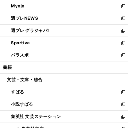
ウ
ン
ウ
Myojo
く
で
ド
ィ
新
開
ウ
ン
し
週プレNEWS
く
で
ド
い
新
開
ウ
ウ
し
週プレ グラジャパ!
く
で
ィ
い
新
開
ン
ウ
し
Sportiva
く
ド
ィ
い
新
ウ
ン
ウ
し
パラスポ
で
ド
ィ
い
新
開
ウ
ン
ウ
し
書籍
く
で
ド
ィ
い
開
ウ
ン
ウ
文芸・文庫・総合
く
で
ド
ィ
開
ウ
ン
すばる
く
で
ド
新
開
ウ
し
小説すばる
く
で
い
新
開
ウ
し
集英社 文芸ステーション
く
ィ
い
新
ン
ウ
し