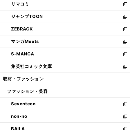
リマコミ
で
ド
ィ
い
新
開
ウ
ン
ウ
し
ジャンプTOON
く
で
ド
ィ
い
新
開
ウ
ン
ウ
し
ZEBRACK
く
で
ド
ィ
い
新
開
ウ
ン
ウ
し
マンガMeets
く
で
ド
ィ
い
新
開
ウ
ン
ウ
し
S-MANGA
く
で
ド
ィ
い
新
開
ウ
ン
ウ
し
集英社コミック文庫
く
で
ド
ィ
い
新
開
ウ
ン
ウ
し
取材・ファッション
く
で
ド
ィ
い
開
ウ
ン
ウ
ファッション・美容
く
で
ド
ィ
開
ウ
ン
Seventeen
く
で
ド
新
開
ウ
し
non-no
く
で
い
新
開
ウ
し
BAILA
く
ィ
い