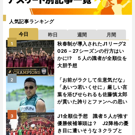
人気記事ランキング
今日
昨日
週間
月間
秋春制が導入されたJ1リーグ2
1
026－27シーズンの行方はい
かに!? ５人の識者が全順位を
大胆予想
「お前がラクして生意気だな」
2
「あいつ若いくせに」厳しい言
葉を浴びせられるも佐藤慎太郎
が貫いた誇りとファンへの思い
J1全順位予想 識者５人が推す
3
優勝候補筆頭は？ J2降格の憂
き目に遭いそうな３クラブと