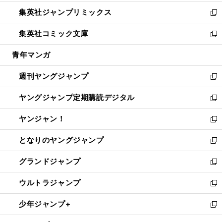
開
ウ
ン
ウ
し
集英社ジャンプリミックス
く
で
ド
ィ
い
新
開
ウ
ン
ウ
し
集英社コミック文庫
く
で
ド
ィ
い
新
開
ウ
ン
ウ
し
青年マンガ
く
で
ド
ィ
い
開
ウ
ン
ウ
週刊ヤングジャンプ
く
で
ド
ィ
新
開
ウ
ン
し
ヤングジャンプ定期購読デジタル
く
で
ド
い
新
開
ウ
ウ
し
ヤンジャン！
く
で
ィ
い
新
開
ン
ウ
し
となりのヤングジャンプ
く
ド
ィ
い
新
ウ
ン
ウ
し
グランドジャンプ
で
ド
ィ
い
新
開
ウ
ン
ウ
し
ウルトラジャンプ
く
で
ド
ィ
い
新
開
ウ
ン
ウ
し
少年ジャンプ+
く
で
ド
ィ
い
新
開
ウ
ン
ウ
し