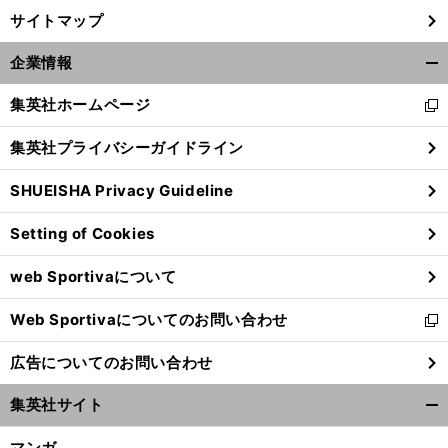
サイトマップ
】
、
前
2
へ
×
012
80
企業情報
開
く/
集英社ホームページ
新
閉
し
じ
集英社プライバシーガイドライン
い
る
ウ
SHUEISHA Privacy Guideline
ィ
ン
Setting of Cookies
ド
ウ
web Sportivaについて
で
開
Web Sportivaについてのお問い合わせ
く
新
し
広告についてのお問い合わせ
い
ウ
集英社サイト
ィ
開
ン
く/
マンガ