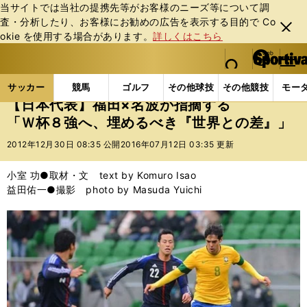
当サイトでは当社の提携先等がお客様のニーズ等について調
査・分析したり、お客様にお勧めの広告を表⽰する⽬的で Co
閉じ
okie を使⽤する場合があります。
詳しくはこちら
る
マイペ
web Sportiva (webスポルティーバ)
検索
メニュ
we
ー
サッカーの記事一覧
サッカー代表
日本代表
【
b
ジ
サッカー
競馬
ゴルフ
その他球技
その他競技
モー
ス
【日本代表】福田×名波が指摘する
ポ
「Ｗ杯８強へ、埋めるべき『世界との差』」
ル
テ
2012年12月30日 08:35 公開
2016年07月12日 03:35 更新
ィ
ー
小室 功●取材・文 text by Komuro Isao
バ
益田佑一●撮影 photo by Masuda Yuichi