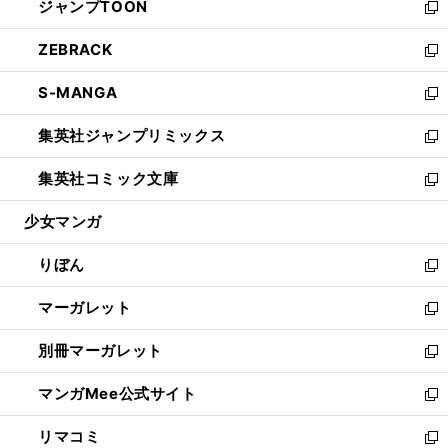
ジャンプTOON
く
で
ド
ィ
い
新
開
ウ
ン
ウ
し
ZEBRACK
く
で
ド
ィ
い
新
開
ウ
ン
ウ
し
S-MANGA
く
で
ド
ィ
い
新
開
ウ
ン
ウ
し
集英社ジャンプリミックス
く
で
ド
ィ
い
新
開
ウ
ン
ウ
し
集英社コミック文庫
く
で
ド
ィ
い
新
開
ウ
ン
ウ
し
少女マンガ
く
で
ド
ィ
い
開
ウ
ン
ウ
りぼん
く
で
ド
ィ
新
開
ウ
ン
し
マーガレット
く
で
ド
い
新
開
ウ
ウ
し
別冊マーガレット
く
で
ィ
い
新
開
ン
ウ
し
マンガMee公式サイト
く
ド
ィ
い
新
ウ
ン
ウ
し
リマコミ
で
ド
ィ
い
新