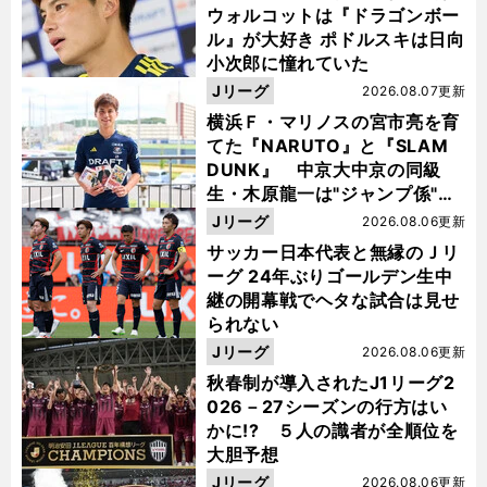
ウォルコットは『ドラゴンボー
ル』が大好き ポドルスキは日向
小次郎に憧れていた
Jリーグ
2026.08.07更新
横浜Ｆ・マリノスの宮市亮を育
てた『NARUTO』と『SLAM
DUNK』 中京大中京の同級
生・木原龍一は"ジャンプ係"だ
った
Jリーグ
2026.08.06更新
サッカー日本代表と無縁のＪリ
ーグ 24年ぶりゴールデン生中
継の開幕戦でヘタな試合は見せ
られない
Jリーグ
2026.08.06更新
秋春制が導入されたJ1リーグ2
026－27シーズンの行方はい
かに!? ５人の識者が全順位を
大胆予想
Jリーグ
2026.08.06更新