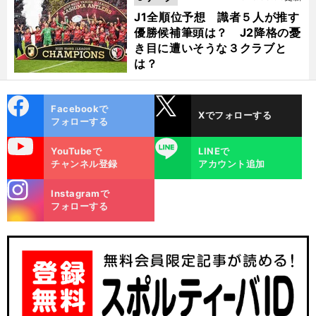
J1全順位予想 識者５人が推す
優勝候補筆頭は？ J2降格の憂
き目に遭いそうな３クラブと
は？
cebo
X
Facebookで
Xでフォローする
ok
フォローする
uTube
LINE
YouTubeで
LINEで
チャンネル登録
アカウント追加
stagra
Instagramで
m
フォローする