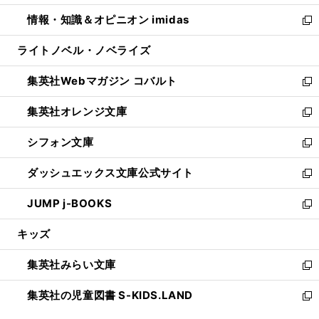
開
ウ
ン
ウ
し
情報・知識＆オピニオン imidas
く
で
ド
ィ
い
新
開
ウ
ン
ウ
し
ライトノベル・ノベライズ
く
で
ド
ィ
い
開
ウ
ン
ウ
集英社Webマガジン コバルト
く
で
ド
ィ
新
開
ウ
ン
し
集英社オレンジ文庫
く
で
ド
い
新
開
ウ
ウ
し
シフォン文庫
く
で
ィ
い
新
開
ン
ウ
し
ダッシュエックス文庫公式サイト
く
ド
ィ
い
新
ウ
ン
ウ
し
JUMP j-BOOKS
で
ド
ィ
い
新
開
ウ
ン
ウ
し
キッズ
く
で
ド
ィ
い
開
ウ
ン
ウ
集英社みらい文庫
く
で
ド
ィ
新
開
ウ
ン
し
集英社の児童図書 S-KIDS.LAND
く
で
ド
い
新
開
ウ
ウ
し