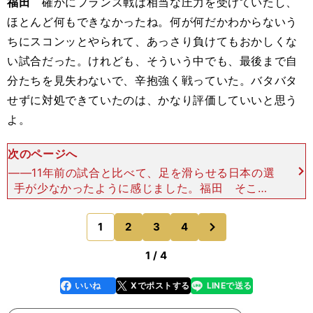
福田
確かにフランス戦は相当な圧力を受けていたし、
ほとんど何もできなかったね。何が何だかわからないう
ちにスコンッとやられて、あっさり負けてもおかしくな
い試合だった。けれども、そういう中でも、最後まで自
分たちを見失わないで、辛抱強く戦っていた。バタバタ
せずに対処できていたのは、かなり評価していいと思う
よ。
次のページへ
――11年前の試合と比べて、足を滑らせる日本の選
手が少なかったように感じました。福田 そこは
ね、やっぱり慣れだと思う。ああいうピッチコンデ
ィションやプレイのスピード感、そしてハイプレッ
次
1
2
3
4
のページへ
シャーが当た
1 / 4
いいね
Xでポストする
LINEで送る
line
faceboo
x
k