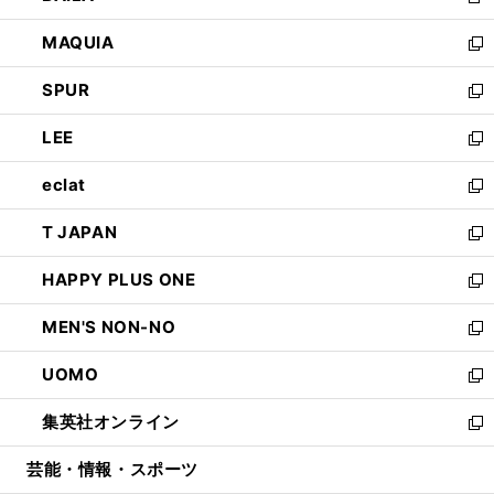
新
ン
ウ
し
MAQUIA
ド
ィ
い
新
ウ
ン
ウ
し
SPUR
で
ド
ィ
い
新
開
ウ
ン
ウ
し
LEE
く
で
ド
ィ
い
新
開
ウ
ン
ウ
し
eclat
く
で
ド
ィ
い
新
開
ウ
ン
ウ
し
T JAPAN
く
で
ド
ィ
い
新
開
ウ
ン
ウ
し
HAPPY PLUS ONE
く
で
ド
ィ
い
新
開
ウ
ン
ウ
し
MEN'S NON-NO
く
で
ド
ィ
い
新
開
ウ
ン
ウ
し
UOMO
く
で
ド
ィ
い
新
開
ウ
ン
ウ
し
集英社オンライン
く
で
ド
ィ
い
新
開
ウ
ン
ウ
し
芸能・情報・スポーツ
く
で
ド
ィ
い
開