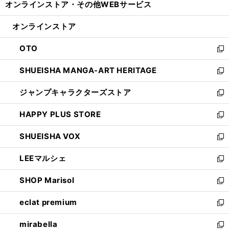
オンラインストア・
その他WEBサービス
く
で
ィ
い
開
ン
ウ
オンラインストア
く
ド
ィ
ウ
ン
OTO
で
ド
新
開
ウ
し
SHUEISHA MANGA-ART HERITAGE
く
で
い
新
開
ウ
し
ジャンプキャラクターズストア
く
ィ
い
新
ン
ウ
し
HAPPY PLUS STORE
ド
ィ
い
新
ウ
ン
ウ
し
SHUEISHA VOX
で
ド
ィ
い
新
開
ウ
ン
ウ
し
LEEマルシェ
く
で
ド
ィ
い
新
開
ウ
ン
ウ
し
SHOP Marisol
く
で
ド
ィ
い
新
開
ウ
ン
ウ
し
eclat premium
く
で
ド
ィ
い
新
開
ウ
ン
ウ
し
mirabella
く
で
ド
ィ
い
新