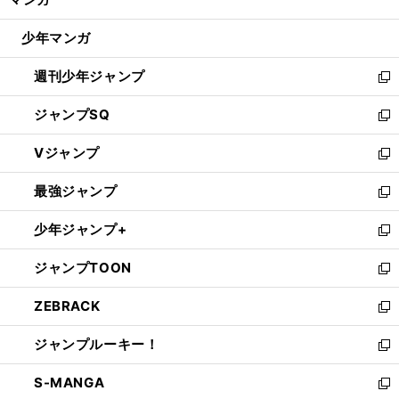
ド
閉
ウ
じ
少年マンガ
で
る
開
週刊少年ジャンプ
く
新
し
ジャンプSQ
い
新
ウ
し
Vジャンプ
ィ
い
新
ン
ウ
し
最強ジャンプ
ド
ィ
い
新
ウ
ン
ウ
し
少年ジャンプ+
で
ド
ィ
い
新
開
ウ
ン
ウ
し
ジャンプTOON
く
で
ド
ィ
い
新
開
ウ
ン
ウ
し
ZEBRACK
く
で
ド
ィ
い
新
開
ウ
ン
ウ
し
ジャンプルーキー！
く
で
ド
ィ
い
新
開
ウ
ン
ウ
し
S-MANGA
く
で
ド
ィ
い
新