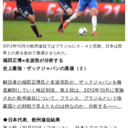
2012年10月の欧州遠征ではブラジルに０－４と完敗。日本は世
界との差を改めて痛感させられた。
福田正博×名波浩が分析する
史上最強・ザックジャパンの真価（２）
解説者の福田正博氏と名波浩氏が、ザックジャパンを徹
底解剖していく検証対談。第２回は、2012年10月に実施
された欧州遠征について。フランス、ブラジルという強
豪国との対戦で見えたものは何なのか、分析する――。
◆日本代表、欧州遠征結果
第１戦（10月12日／フランス） 日本１○０フランス