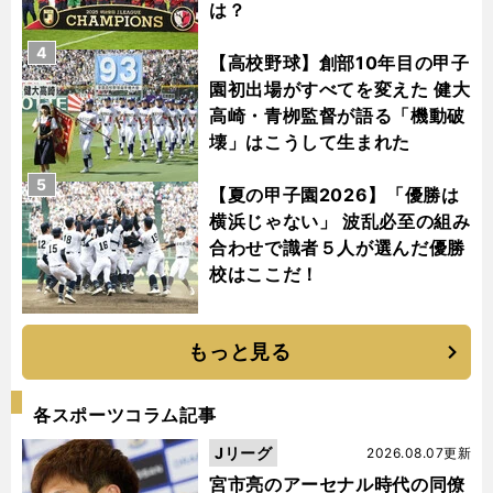
は？
4
【高校野球】創部10年目の甲子
園初出場がすべてを変えた 健大
高崎・青栁監督が語る「機動破
壊」はこうして生まれた
5
【夏の甲子園2026】「優勝は
横浜じゃない」 波乱必至の組み
合わせで識者５人が選んだ優勝
校はここだ！
もっと見る
各スポーツコラム記事
Jリーグ
2026.08.07更新
宮市亮のアーセナル時代の同僚