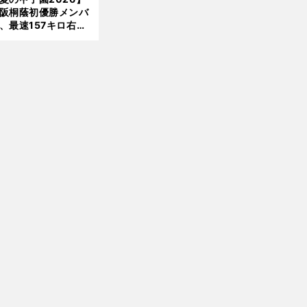
美がきっかけ？
阪桐蔭初優勝メンバ
、最速157キロ右
、平成初完封＆初本
打... 指揮官たちの知
れざる現役時代
前
へ