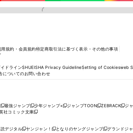
利用規約・会員規約
特定商取引法に基づく表示・その他の事項
プ
ガイドライン
SHUEISHA Privacy Guideline
Setting of Cookies
web 
告についてのお問い合わせ
プ
最強ジャンプ
少年ジャンプ+
ジャンプTOON
ZEBRACK
ジ
新
新
新
新
新
英社コミック文庫
し
新
し
し
し
し
い
い
し
い
い
い
ウ
ウ
い
ウ
ウ
ウ
購読デジタル
ヤンジャン！
となりのヤングジャンプ
グランドジ
新
新
新
ィ
ィ
ウ
ィ
ィ
ィ