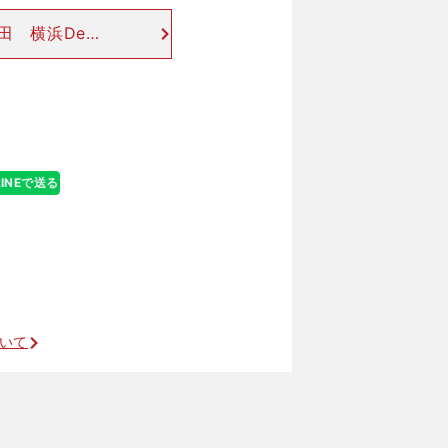
 横浜DeNA
とは仲がいいの
）。最近、外国
LINEで送る
ついて