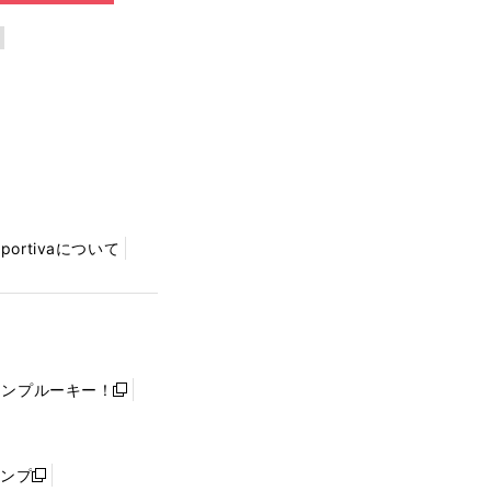
Sportivaについて
ャンプルーキー！
新
し
い
ウ
ャンプ
新
ィ