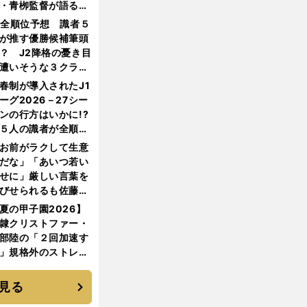
・青栁監督が語る
機動破壊」はこうし
1全順位予想 識者５
生まれた
が推す優勝候補筆頭
？ J2降格の憂き目
遭いそうな３クラブ
は？
春制が導入されたJ1
ーグ2026－27シー
ンの行方はいかに!?
５人の識者が全順位
大胆予想
お前がラクして生意
だな」「あいつ若い
せに」厳しい言葉を
びせられるも佐藤慎
郎が貫いた誇りとフ
夏の甲子園2026】
ンへの思い
隷クリストファー・
部陸の「２回加速す
」規格外のストレー
 それでもプロではな
大学進学を選ぶ理由
見る