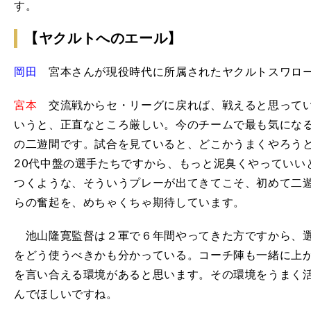
す。
【ヤクルトへのエール】
岡田
宮本さんが現役時代に所属されたヤクルトスワロー
宮本
交流戦からセ・リーグに戻れば、戦えると思ってい
いうと、正直なところ厳しい。今のチームで最も気にな
の二遊間です。試合を見ていると、どこかうまくやろう
20代中盤の選手たちですから、もっと泥臭くやっていい
つくような、そういうプレーが出てきてこそ、初めて二
らの奮起を、めちゃくちゃ期待しています。
池山隆寛監督は２軍で６年間やってきた方ですから、選
をどう使うべきかも分かっている。コーチ陣も一緒に上
を言い合える環境があると思います。その環境をうまく
】
日
」
んでほしいですね。