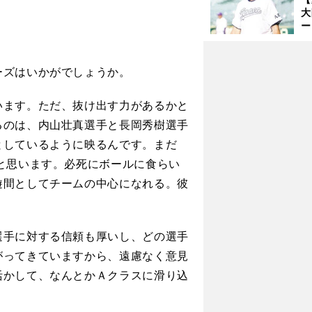
浩
大
ー
腕
塁
ら
ズはいかがでしょうか。
ます。ただ、抜け出す力があるかと
るのは、内山壮真選手と長岡秀樹選手
としているように映るんです。まだ
と思います。必死にボールに食らい
遊間としてチームの中心になれる。彼
手に対する信頼も厚いし、どの選手
がってきていますから、遠慮なく意見
活かして、なんとかＡクラスに滑り込
マッシー村上の凱旋