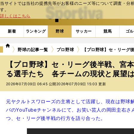
当サイトでは当社の提携先等がお客様のニーズ等について調査・分析し
web Sportiva (webスポルティーバ)
す。
詳しくはこちら
新着
ランキング
野球
サッカー
競馬
ゴル
we
野球の記事一覧
プロ野球
【プロ野球】セ・リーグ
b
ス
【プロ野球】セ・リーグ後半戦、宮
ポ
ル
る選手たち 各チームの現状と展望
テ
2026年07月09日 06:45 公開
2026年07月09日 15:03 更新
ィ
ー
バ
元ヤクルトスワローズの主将として活躍し、現在は野球
バのYouTubeチャンネルにて、お笑い芸人の岡田圭右
つ、セ・リーグ後半戦の行方を語り合った。