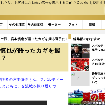
たり、お客様にお勧めの広告を表⽰する⽬的で Cookie を使⽤す
フ
その他球技
その他競技
モーター
フォト
連載
後半戦、宮本慎也が語ったカギを握る選手たち 各チームの現状と展
編集部のおすすめ
スポルテ
本慎也が語ったカギを握
集号 Vol
は？
スポルテ
月16日発
最新記事
プッシュ
解説者の宮本慎也さん。スポルティー
いて
さんとともに、交流戦を振り返りつ