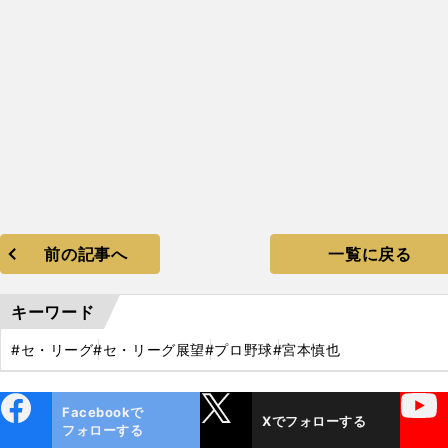
前の記事へ
一覧に戻る
キーワード
#セ・リーグ
#セ・リーグ展望
#プロ野球
#宮本慎也
ebo
X
YouTube
Facebookで
Xでフォローする
ok
フォローする