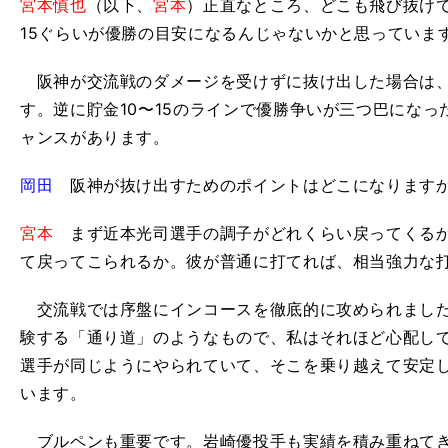
宮本慎也
（以下、
宮本
）正直なところ、どこも飛び抜け
15ぐらいが優勝の目安になるんじゃないかと思っていま
阪神が交流戦のダメージを受けずに抜け出した場合は、
す。逆に貯金10〜15のラインで優勝争いが三つ巴にな
ャンスがあります。
岡田
阪神が抜け出すためのポイントはどこになります
宮本
まず近本光司選手の調子がどれくらい戻ってくるか
て戻ってこられるか。彼が普通に打てれば、相当強力な
交流戦では序盤にインコースを徹底的に攻められました
験する「通り道」のようなもので、私はそれほど心配し
選手が同じようにやられていて、そこを乗り越えて安定
います。
ブルペンも重要です。岩崎優投手も実績を積み重ねてき