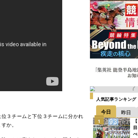
人気記事ランキング
今日
昨日
上位３チームと下位３チームに分かれ
【
1
ますか。
目
べ