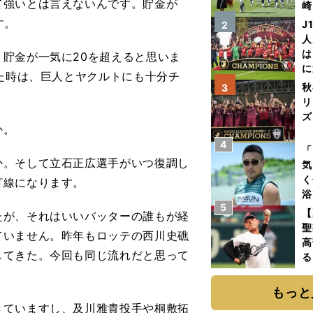
て強いとは言えないんです。貯金が
崎
「
す。
J
2
て
人
は
貯金が一気に20を超えると思いま
に
った時は、巨人とヤクルトにも十分チ
と
秋
3
リ
ズ
か。
4
を
「
。そして立石正広選手がいつ復調し
気
く
打線になります。
浴
5
太
【
が、それはいいバッターの誰もが経
ァ
聖
ていません。昨年もロッテの西川史礁
高
してきた。今回も同じ流れだと思って
る
ト
く
もっと
ていますし、及川雅貴投手や桐敷拓