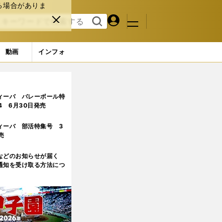
る場合がありま
マイペ
閉じ
検索
メニュ
ー
る
す
ジ
る
動画
インフォ
望は？
ィーバ バレーボール特
.4 6月30日発売
ィーバ 部活特集号 3
売
などのお知らせが届く
通知を受け取る方法につ