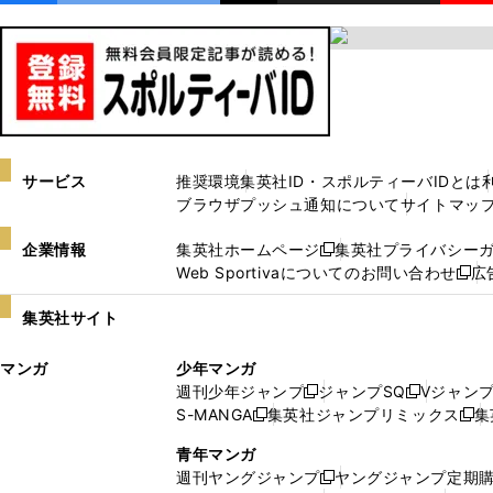
サービス
推奨環境
集英社ID・スポルティーバIDとは
ブラウザプッシュ通知について
サイトマッ
企業情報
集英社ホームページ
集英社プライバシー
新
Web Sportivaについてのお問い合わせ
広
し
新
い
し
集英社サイト
ウ
い
ィ
ウ
マンガ
少年マンガ
ン
ィ
週刊少年ジャンプ
ジャンプSQ
Vジャン
ド
ン
新
新
S-MANGA
集英社ジャンプリミックス
集
ウ
ド
新
し
し
新
で
ウ
し
い
い
し
青年マンガ
開
で
い
ウ
ウ
い
週刊ヤングジャンプ
ヤングジャンプ定期
新
く
開
ウ
ィ
ィ
ウ