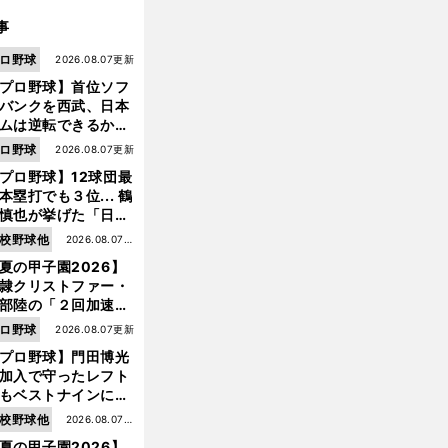
事
ロ野球
2026.08.07更新
プロ野球】首位ソフ
バンクを西武、日本
ムは逆転できるか？
鶴岡慎也が挙げる終
ロ野球
2026.08.07更新
戦のキーマン３人
プロ野球】12球団最
本塁打でも３位... 鶴
慎也が挙げた「日本
ムの誤算」とソフト
校野球他
2026.08.07更
ンク追撃のカギ
夏の甲子園2026】
新
隷クリストファー・
部陸の「２回加速す
」規格外のストレー
ロ野球
2026.08.07更新
 それでもプロではな
プロ野球】門田博光
大学進学を選ぶ理由
加入で守ったレフト
もベストナインに輝
た石嶺和彦 「サッ
校野球他
2026.08.07更
」という愛称は松永
夏の甲子園2026】
新