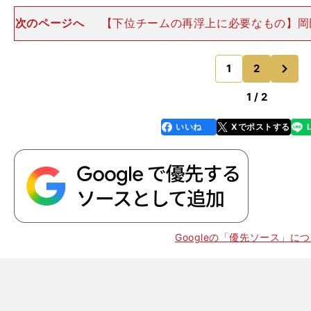
次のページへ
【下位チームの再浮上に必要なもの】岡田
ベイスターズはどう見ていますか。宮本 相川亮二監督
で、ぜひ上に行ってほしいという気持ちがあります（笑
次
人選手をふたり補
1
2
のページへ
1 / 2
いいね
Xでポストする
line
faceboo
x
k
Googleの「優先ソース」に