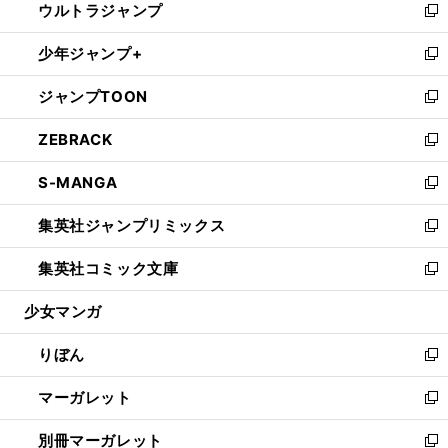
ウルトラジャンプ
く
で
ド
ィ
い
新
開
ウ
ン
ウ
し
少年ジャンプ+
く
で
ド
ィ
い
新
開
ウ
ン
ウ
し
ジャンプTOON
く
で
ド
ィ
い
新
開
ウ
ン
ウ
し
ZEBRACK
く
で
ド
ィ
い
新
開
ウ
ン
ウ
し
S-MANGA
く
で
ド
ィ
い
新
開
ウ
ン
ウ
し
集英社ジャンプリミックス
く
で
ド
ィ
い
新
開
ウ
ン
ウ
し
集英社コミック文庫
く
で
ド
ィ
い
新
開
ウ
ン
ウ
し
少女マンガ
く
で
ド
ィ
い
開
ウ
ン
ウ
りぼん
く
で
ド
ィ
新
開
ウ
ン
し
マーガレット
く
で
ド
い
新
開
ウ
ウ
し
別冊マーガレット
く
で
ィ
い
新