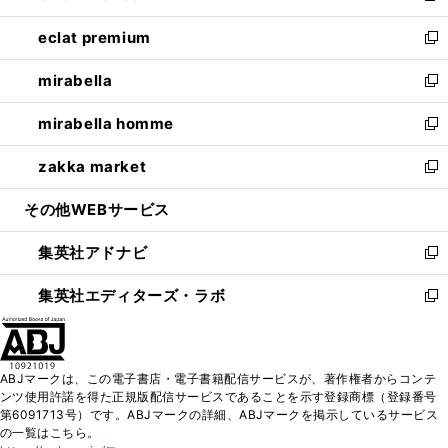
開
ウ
ン
ウ
し
eclat premium
く
で
ド
ィ
い
新
開
ウ
ン
ウ
し
mirabella
く
で
ド
ィ
い
新
開
ウ
ン
ウ
し
mirabella homme
く
で
ド
ィ
い
新
開
ウ
ン
ウ
し
zakka market
く
で
ド
ィ
い
新
開
ウ
ン
ウ
し
その他WEBサービス
く
で
ド
ィ
い
開
ウ
ン
ウ
集英社アドナビ
く
で
ド
ィ
新
開
ウ
ン
し
集英社エディターズ・ラボ
く
で
ド
い
新
開
ウ
ウ
し
く
で
ィ
い
開
ン
ウ
ABJマークは、この電子書店・電子書籍配信サービスが、著作権者からコンテ
く
ド
ィ
ンツ使用許諾を得た正規版配信サービスであることを示す登録商標（登録番号
ウ
ン
第6091713号）です。ABJマークの詳細、ABJマークを掲示しているサービス
で
ド
の一覧はこちら。
開
ウ