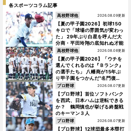
各スポーツコラム記事
高校野球他
2026.08.09更新
【夏の甲子園2026】初球150
キロで「球場の雰囲気が変わっ
た」 29年ぶり白星を呼んだ大
分商・平田玲翔の底知れぬ才能
高校野球他
2026.08.08更新
【夏の甲子園2026】「ウチを
選んでくれるのは『Ｂランク』
の選手たち」 八幡商が15年ぶ
り甲子園をつかんだ"名門復
活"の舞台裏
プロ野球
2026.08.07更新
【プロ野球】首位ソフトバンク
を西武、日本ハムは逆転できる
か？ 鶴岡慎也が挙げる終盤戦
のキーマン３人
プロ野球
2026.08.07更新
【プロ野球】12球団最多本塁打