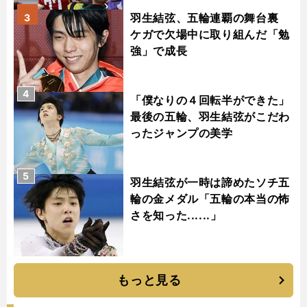
羽生結弦、五輪連覇の舞台裏
3
ケガで欠場中に取り組んだ「勉
強」で成長
4
「僕なりの４回転半ができた」
最後の五輪、羽生結弦がこだわ
ったジャンプの美学
5
羽生結弦が一時は諦めたソチ五
輪の金メダル「五輪の本当の怖
さを知った......」
もっと見る