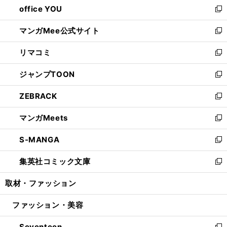
office YOU
く
で
ィ
い
新
開
ン
ウ
し
マンガMee公式サイト
く
ド
ィ
い
新
ウ
ン
ウ
し
リマコミ
で
ド
ィ
い
新
開
ウ
ン
ウ
し
ジャンプTOON
く
で
ド
ィ
い
新
開
ウ
ン
ウ
し
ZEBRACK
く
で
ド
ィ
い
新
開
ウ
ン
ウ
し
マンガMeets
く
で
ド
ィ
い
新
開
ウ
ン
ウ
し
S-MANGA
く
で
ド
ィ
い
新
開
ウ
ン
ウ
し
集英社コミック文庫
く
で
ド
ィ
い
新
開
ウ
ン
ウ
し
取材・ファッション
く
で
ド
ィ
い
開
ウ
ン
ウ
ファッション・美容
く
で
ド
ィ
開
ウ
ン
Seventeen
く
で