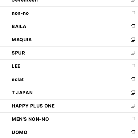
ド
新
開
ウ
し
non-no
く
で
い
新
開
ウ
し
BAILA
く
ィ
い
新
ン
ウ
し
MAQUIA
ド
ィ
い
新
ウ
ン
ウ
し
SPUR
で
ド
ィ
い
新
開
ウ
ン
ウ
し
LEE
く
で
ド
ィ
い
新
開
ウ
ン
ウ
し
eclat
く
で
ド
ィ
い
新
開
ウ
ン
ウ
し
T JAPAN
く
で
ド
ィ
い
新
開
ウ
ン
ウ
し
HAPPY PLUS ONE
く
で
ド
ィ
い
新
開
ウ
ン
ウ
し
MEN'S NON-NO
く
で
ド
ィ
い
新
開
ウ
ン
ウ
し
UOMO
く
で
ド
ィ
い
新