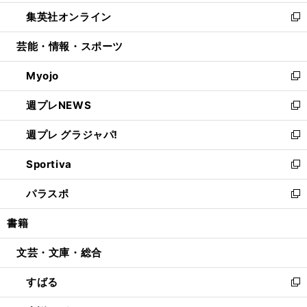
開
ウ
ン
ウ
し
集英社オンライン
く
で
ド
ィ
い
新
開
ウ
ン
ウ
し
芸能・情報・スポーツ
く
で
ド
ィ
い
開
ウ
ン
ウ
Myojo
く
で
ド
ィ
新
開
ウ
ン
し
週プレNEWS
く
で
ド
い
新
開
ウ
ウ
し
週プレ グラジャパ!
く
で
ィ
い
新
開
ン
ウ
し
Sportiva
く
ド
ィ
い
新
ウ
ン
ウ
し
パラスポ
で
ド
ィ
い
新
開
ウ
ン
ウ
し
書籍
く
で
ド
ィ
い
開
ウ
ン
ウ
文芸・文庫・総合
く
で
ド
ィ
開
ウ
ン
すばる
く
で
ド
新
開
ウ
し