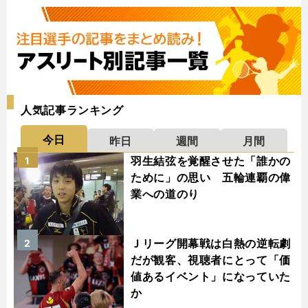
人気記事ランキング
今日
昨日
週間
月間
羽生結弦を覚醒させた「誰かの
1
ために」の思い 五輪連覇の偉
業への道のり
Ｊリーグ開幕戦は白熱の逆転劇
2
だが観客、視聴者にとって「価
値あるイベント」になっていた
か