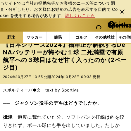
当サイトでは当社の提携先等がお客様のニーズ等について調
査・分析したり、お客様にお勧めの広告を表⽰する⽬的で Co
閉じ
okie を使⽤する場合があります。
詳しくはこちら
る
マイペ
web Sportiva (webスポルティーバ)
検索
メニュ
we
ー
野球の記事一覧
プロ野球
【日本シリーズ2024】
b
ジ
野球
サッカー
競馬
ゴルフ
その他球技
その他
ス
【日本シリーズ2024】攝津正が解説するDe
ポ
NAバッテリーが悔やむ１球 二死満塁で有原
ル
航平への３球目はなぜ甘く入ったのか (2ペー
テ
ィ
ジ目)
ー
2024年10月27日 10:55 公開
2024年10月28日 09:33 更新
バ
スポルティーバ●文 text by Sportiva
── ジャクソン投手のデキはどうでしたか。
攝津
適度に荒れていた分、ソフトバンク打線は的を絞
りきれず、ボール球にも手を出していました。たしか