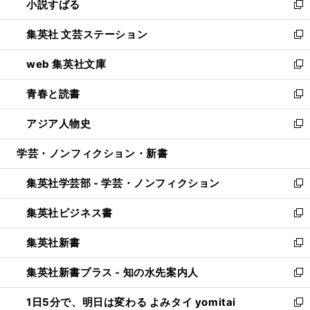
小説すばる
く
で
い
新
開
ウ
し
集英社 文芸ステーション
く
ィ
い
新
ン
ウ
し
web 集英社文庫
ド
ィ
い
新
ウ
ン
ウ
し
青春と読書
で
ド
ィ
い
新
開
ウ
ン
ウ
し
アジア人物史
く
で
ド
ィ
い
新
開
ウ
ン
ウ
し
学芸・ノンフィクション・新書
く
で
ド
ィ
い
開
ウ
ン
ウ
集英社学芸部 - 学芸・ノンフィクション
く
で
ド
ィ
新
開
ウ
ン
し
集英社ビジネス書
く
で
ド
い
新
開
ウ
ウ
し
集英社新書
く
で
ィ
い
新
開
ン
ウ
し
集英社新書プラス - 知の水先案内人
く
ド
ィ
い
新
ウ
ン
ウ
し
1日5分で、明日は変わる よみタイ yomitai
で
ド
ィ
い
新