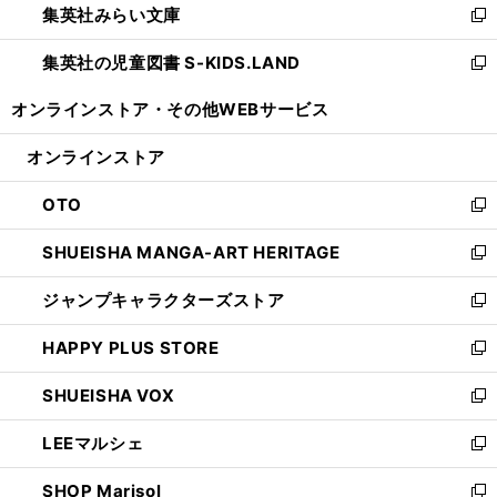
集英社みらい文庫
く
で
ド
ィ
新
開
ウ
ン
し
集英社の児童図書 S-KIDS.LAND
く
で
ド
い
新
開
ウ
ウ
し
オンラインストア・
その他WEBサービス
く
で
ィ
い
開
ン
ウ
オンラインストア
く
ド
ィ
ウ
ン
OTO
で
ド
新
開
ウ
し
SHUEISHA MANGA-ART HERITAGE
く
で
い
新
開
ウ
し
ジャンプキャラクターズストア
く
ィ
い
新
ン
ウ
し
HAPPY PLUS STORE
ド
ィ
い
新
ウ
ン
ウ
し
SHUEISHA VOX
で
ド
ィ
い
新
開
ウ
ン
ウ
し
LEEマルシェ
く
で
ド
ィ
い
新
開
ウ
ン
ウ
し
SHOP Marisol
く
で
ド
ィ
い
新