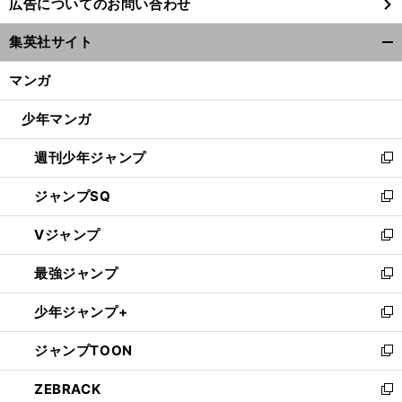
広告についてのお問い合わせ
い
ウ
集英社サイト
ィ
開
ン
く/
マンガ
ド
閉
ウ
じ
少年マンガ
で
る
開
週刊少年ジャンプ
く
新
し
ジャンプSQ
い
新
ウ
し
Vジャンプ
ィ
い
新
ン
ウ
し
最強ジャンプ
ド
ィ
い
新
ウ
ン
ウ
し
少年ジャンプ+
で
ド
ィ
い
新
開
ウ
ン
ウ
し
ジャンプTOON
く
で
ド
ィ
い
新
開
ウ
ン
ウ
し
ZEBRACK
く
で
ド
ィ
い
新