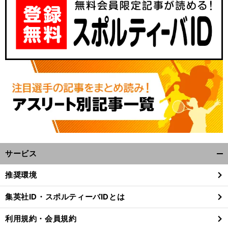
サービス
開
く/
推奨環境
閉
じ
集英社ID・スポルティーバIDとは
る
利用規約・会員規約