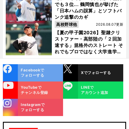
でも３位... 鶴岡慎也が挙げた
「日本ハムの誤算」とソフトバ
ンク追撃のカギ
高校野球他
2026.08.07更新
【夏の甲子園2026】聖隷クリ
ストファー・高部陸の「２回加
速する」規格外のストレート そ
れでもプロではなく大学進学を
選ぶ理由
cebo
X
Facebookで
Xでフォローする
ok
フォローする
uTube
LINE
YouTubeで
LINEで
チャンネル登録
アカウント追加
stagra
Instagramで
m
フォローする