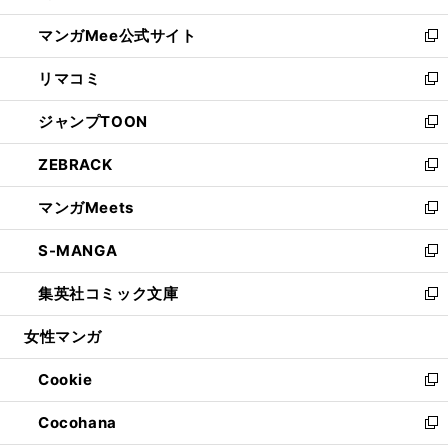
開
ン
ウ
し
マンガMee公式サイト
く
ド
ィ
い
新
ウ
ン
ウ
し
リマコミ
で
ド
ィ
い
新
開
ウ
ン
ウ
し
ジャンプTOON
く
で
ド
ィ
い
新
開
ウ
ン
ウ
し
ZEBRACK
く
で
ド
ィ
い
新
開
ウ
ン
ウ
し
マンガMeets
く
で
ド
ィ
い
新
開
ウ
ン
ウ
し
S-MANGA
く
で
ド
ィ
い
新
開
ウ
ン
ウ
し
集英社コミック文庫
く
で
ド
ィ
い
新
開
ウ
ン
ウ
し
女性マンガ
く
で
ド
ィ
い
開
ウ
ン
ウ
Cookie
く
で
ド
ィ
新
開
ウ
ン
し
Cocohana
く
で
ド
い
新
開
ウ
ウ
し