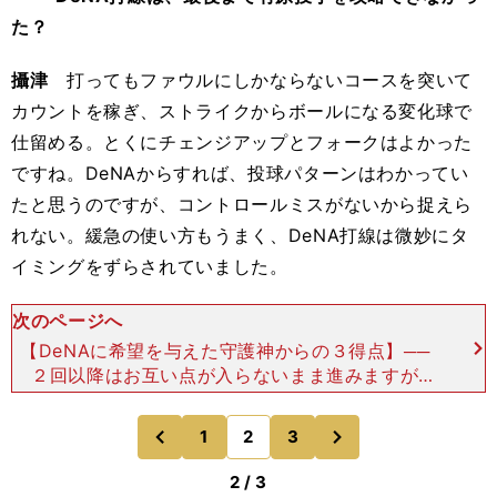
た？
攝津
打ってもファウルにしかならないコースを突いて
カウントを稼ぎ、ストライクからボールになる変化球で
仕留める。とくにチェンジアップとフォークはよかった
ですね。DeNAからすれば、投球パターンはわかってい
たと思うのですが、コントロールミスがないから捉えら
れない。緩急の使い方もうまく、DeNA打線は微妙にタ
イミングをずらされていました。
次のページへ
【DeNAに希望を与えた守護神からの３得点】──
２回以降はお互い点が入らないまま進みますが、
９回表にソフトバンクが今宮健太選手、栗原陵矢選
手のタイムリーで３点を奪いました。攝津 DeNA
次
1
2
3
のページへ
のページへ
の小刻み
前
2 / 3