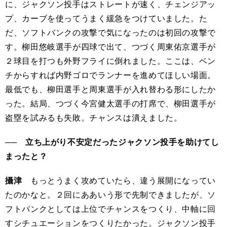
に、ジャクソン投手はストレートが速く、チェンジアッ
プ、カーブを使ってうまく緩急をつけていました。た
だ、ソフトバンクの攻撃で気になったのは初回の攻撃で
す。柳田悠岐選手が四球で出て、つづく周東佑京選手が
２球目を打つも外野フライに倒れました。ここは、ベン
チからすれば内野ゴロでランナーを進めてほしい場面。
最低でも、柳田選手と周東選手が入れ替わる形にしたか
った。結局、つづく今宮健太選手の打席で、柳田選手が
盗塁を試みるも失敗。チャンスは潰えました。
── 立ち上がり不安定だったジャクソン投手を助けてし
まったと？
攝津
もっとうまく攻めていたら、違う展開になってい
たのかなと。２回にああいう形で先制できましたが、ソ
フトバンクとしては上位でチャンスをつくり、中軸に回
すシチュエーションをつくりたかった。ジャクソン投手