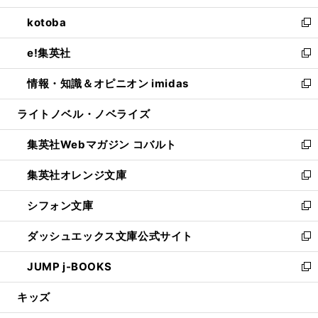
開
ウ
ン
ウ
し
kotoba
く
で
ド
ィ
い
新
開
ウ
ン
ウ
し
e!集英社
く
で
ド
ィ
い
新
開
ウ
ン
ウ
し
情報・知識＆オピニオン imidas
く
で
ド
ィ
い
新
開
ウ
ン
ウ
し
ライトノベル・ノベライズ
く
で
ド
ィ
い
開
ウ
ン
ウ
集英社Webマガジン コバルト
く
で
ド
ィ
新
開
ウ
ン
し
集英社オレンジ文庫
く
で
ド
い
新
開
ウ
ウ
し
シフォン文庫
く
で
ィ
い
新
開
ン
ウ
し
ダッシュエックス文庫公式サイト
く
ド
ィ
い
新
ウ
ン
ウ
し
JUMP j-BOOKS
で
ド
ィ
い
新
開
ウ
ン
ウ
し
キッズ
く
で
ド
ィ
い
開
ウ
ン
ウ