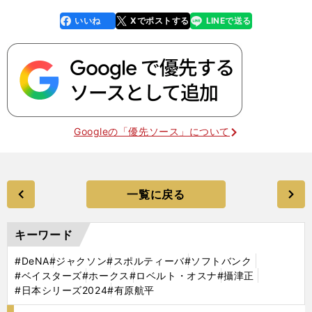
いいね
Xでポストする
LINEで送る
line
faceboo
x
k
Googleの「優先ソース」について
一覧に戻る
キーワード
#DeNA
#ジャクソン
#スポルティーバ
#ソフトバンク
#ベイスターズ
#ホークス
#ロベルト・オスナ
#攝津正
#日本シリーズ2024
#有原航平