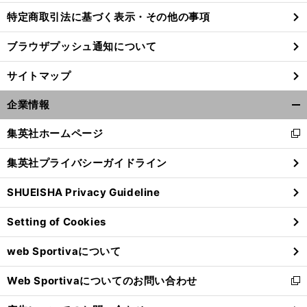
特定商取引法に基づく表示・その他の事項
ブラウザプッシュ通知について
前
へ
サイトマップ
企業情報
開
く/
集英社ホームページ
新
閉
し
じ
集英社プライバシーガイドライン
い
る
ウ
SHUEISHA Privacy Guideline
ィ
ン
Setting of Cookies
ド
ウ
web Sportivaについて
で
開
Web Sportivaについてのお問い合わせ
く
新
し