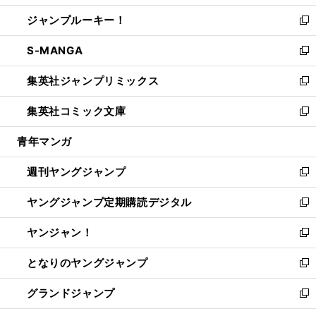
開
ウ
ン
ウ
し
ジャンプルーキー！
く
で
ド
ィ
い
新
開
ウ
ン
ウ
し
S-MANGA
く
で
ド
ィ
い
新
開
ウ
ン
ウ
し
集英社ジャンプリミックス
く
で
ド
ィ
い
新
開
ウ
ン
ウ
し
集英社コミック文庫
く
で
ド
ィ
い
新
開
ウ
ン
ウ
し
青年マンガ
く
で
ド
ィ
い
開
ウ
ン
ウ
週刊ヤングジャンプ
く
で
ド
ィ
新
開
ウ
ン
し
ヤングジャンプ定期購読デジタル
く
で
ド
い
新
開
ウ
ウ
し
ヤンジャン！
く
で
ィ
い
新
開
ン
ウ
し
となりのヤングジャンプ
く
ド
ィ
い
新
ウ
ン
ウ
し
グランドジャンプ
で
ド
ィ
い
新
開
ウ
ン
ウ
し