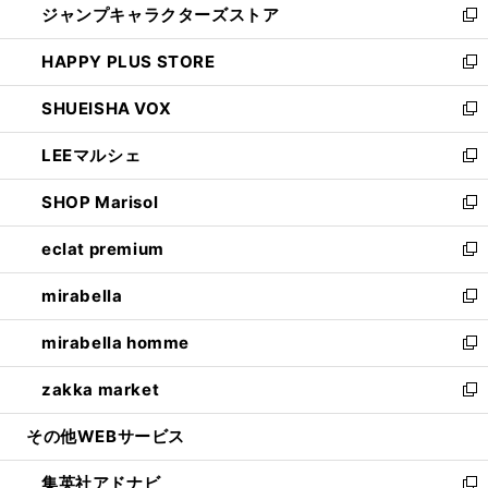
ジャンプキャラクターズストア
く
ィ
い
新
ン
ウ
し
HAPPY PLUS STORE
ド
ィ
い
新
ウ
ン
ウ
し
SHUEISHA VOX
で
ド
ィ
い
新
開
ウ
ン
ウ
し
LEEマルシェ
く
で
ド
ィ
い
新
開
ウ
ン
ウ
し
SHOP Marisol
く
で
ド
ィ
い
新
開
ウ
ン
ウ
し
eclat premium
く
で
ド
ィ
い
新
開
ウ
ン
ウ
し
mirabella
く
で
ド
ィ
い
新
開
ウ
ン
ウ
し
mirabella homme
く
で
ド
ィ
い
新
開
ウ
ン
ウ
し
zakka market
く
で
ド
ィ
い
新
開
ウ
ン
ウ
し
その他WEBサービス
く
で
ド
ィ
い
開
ウ
ン
ウ
集英社アドナビ
く
で
ド
ィ
新