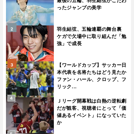
最後の五輪、羽生結弦がこだわ
ったジャンプの美学
羽生結弦、五輪連覇の舞台裏
2
ケガで欠場中に取り組んだ「勉
強」で成長
【ワールドカップ】サッカー日
3
本代表を名将たちはどう見たか
ファン・ハール、クロップ、フ
リック...
4
Ｊリーグ開幕戦は白熱の逆転劇
だが観客、視聴者にとって「価
値あるイベント」になっていた
か
5