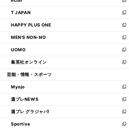
eclat
で
ド
ィ
い
新
開
ウ
ン
ウ
し
T JAPAN
く
で
ド
ィ
い
新
開
ウ
ン
ウ
し
HAPPY PLUS ONE
く
で
ド
ィ
い
新
開
ウ
ン
ウ
し
MEN'S NON-NO
く
で
ド
ィ
い
新
開
ウ
ン
ウ
し
UOMO
く
で
ド
ィ
い
新
開
ウ
ン
ウ
し
集英社オンライン
く
で
ド
ィ
い
新
開
ウ
ン
ウ
し
芸能・情報・スポーツ
く
で
ド
ィ
い
開
ウ
ン
ウ
Myojo
く
で
ド
ィ
新
開
ウ
ン
し
週プレNEWS
く
で
ド
い
新
開
ウ
ウ
し
週プレ グラジャパ!
く
で
ィ
い
新
開
ン
ウ
し
Sportiva
く
ド
ィ
い
新