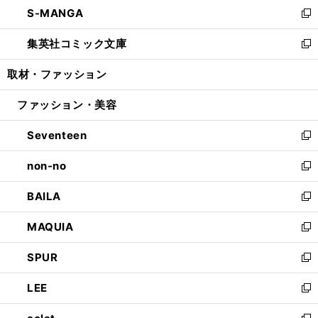
し
S-MANGA
く
で
ド
ィ
い
新
開
ウ
ン
ウ
し
集英社コミック文庫
く
で
ド
ィ
い
新
開
ウ
ン
ウ
し
取材・ファッション
く
で
ド
ィ
い
開
ウ
ン
ウ
ファッション・美容
く
で
ド
ィ
開
ウ
ン
Seventeen
く
で
ド
新
開
ウ
し
non-no
く
で
い
新
開
ウ
し
BAILA
く
ィ
い
新
ン
ウ
し
MAQUIA
ド
ィ
い
新
ウ
ン
ウ
し
SPUR
で
ド
ィ
い
新
開
ウ
ン
ウ
し
LEE
く
で
ド
ィ
い
新
開
ウ
ン
ウ
し
く