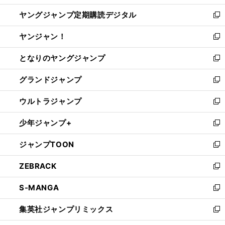
開
ウ
ン
し
ヤングジャンプ定期購読デジタル
く
で
ド
い
新
開
ウ
ウ
し
ヤンジャン！
く
で
ィ
い
新
開
ン
ウ
し
となりのヤングジャンプ
く
ド
ィ
い
新
ウ
ン
ウ
し
グランドジャンプ
で
ド
ィ
い
新
開
ウ
ン
ウ
し
ウルトラジャンプ
く
で
ド
ィ
い
新
開
ウ
ン
ウ
し
少年ジャンプ+
く
で
ド
ィ
い
新
開
ウ
ン
ウ
し
ジャンプTOON
く
で
ド
ィ
い
新
開
ウ
ン
ウ
し
ZEBRACK
く
で
ド
ィ
い
新
開
ウ
ン
ウ
し
S-MANGA
く
で
ド
ィ
い
新
開
ウ
ン
ウ
し
集英社ジャンプリミックス
く
で
ド
ィ
い
新
開
ウ
ン
ウ
し