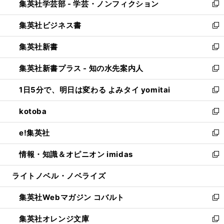
集英社学芸部 - 学芸・ノンフィクション
く
で
ド
ィ
新
開
ウ
ン
し
集英社ビジネス書
く
で
ド
い
新
開
ウ
ウ
し
集英社新書
く
で
ィ
い
新
開
ン
ウ
し
集英社新書プラス - 知の水先案内人
く
ド
ィ
い
新
ウ
ン
ウ
し
1日5分で、明日は変わる よみタイ yomitai
で
ド
ィ
い
新
開
ウ
ン
ウ
し
kotoba
く
で
ド
ィ
い
新
開
ウ
ン
ウ
し
e!集英社
く
で
ド
ィ
い
新
開
ウ
ン
ウ
し
情報・知識＆オピニオン imidas
く
で
ド
ィ
い
新
開
ウ
ン
ウ
し
ライトノベル・ノベライズ
く
で
ド
ィ
い
開
ウ
ン
ウ
集英社Webマガジン コバルト
く
で
ド
ィ
新
開
ウ
ン
し
集英社オレンジ文庫
く
で
ド
い
新