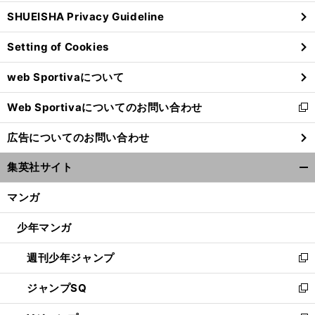
ウ
SHUEISHA Privacy Guideline
ィ
ン
Setting of Cookies
ド
ウ
web Sportivaについて
で
開
Web Sportivaについてのお問い合わせ
く
新
し
広告についてのお問い合わせ
い
ウ
集英社サイト
ィ
開
ン
く/
マンガ
ド
閉
ウ
じ
少年マンガ
で
る
開
週刊少年ジャンプ
く
新
し
ジャンプSQ
い
新
ウ
し