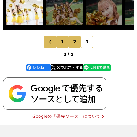
1
2
3
のページへ
前
3 / 3
いいね
Xでポストする
LINEで送る
line
faceboo
x
k
Googleの「優先ソース」について