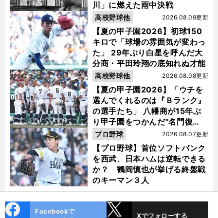
川」に燃えた雨中決戦
高校野球他
2026.08.09更新
【夏の甲子園2026】初球150
キロで「球場の雰囲気が変わっ
た」 29年ぶり白星を呼んだ大
分商・平田玲翔の底知れぬ才能
高校野球他
2026.08.08更新
【夏の甲子園2026】「ウチを
選んでくれるのは『Ｂランク』
の選手たち」 八幡商が15年ぶ
り甲子園をつかんだ"名門復
活"の舞台裏
プロ野球
2026.08.07更新
【プロ野球】首位ソフトバンク
を西武、日本ハムは逆転できる
か？ 鶴岡慎也が挙げる終盤戦
のキーマン３人
cebo
X
Facebookで
Xでフォローする
ok