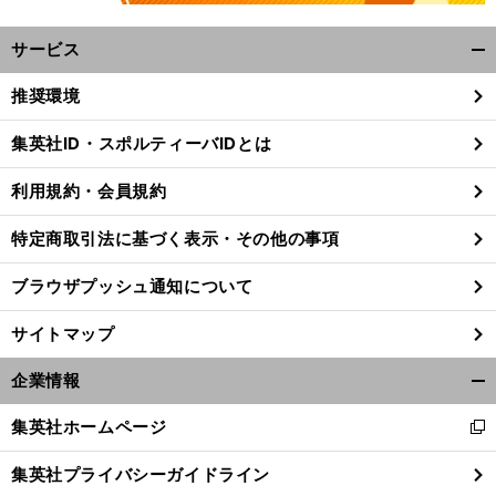
サービス
開
く/
推奨環境
閉
じ
集英社ID・スポルティーバIDとは
る
利用規約・会員規約
特定商取引法に基づく表示・その他の事項
ブラウザプッシュ通知について
サイトマップ
企業情報
開
く/
集英社ホームページ
新
閉
し
じ
集英社プライバシーガイドライン
い
る