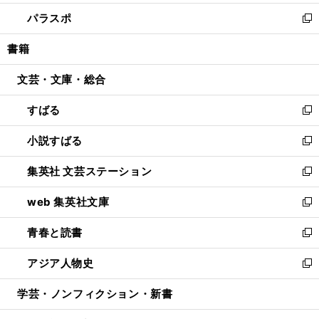
ウ
ン
ウ
し
パラスポ
で
ド
ィ
い
新
開
ウ
ン
ウ
し
書籍
く
で
ド
ィ
い
開
ウ
ン
ウ
文芸・文庫・総合
く
で
ド
ィ
開
ウ
ン
すばる
く
で
ド
新
開
ウ
し
小説すばる
く
で
い
新
開
ウ
し
集英社 文芸ステーション
く
ィ
い
新
ン
ウ
し
web 集英社文庫
ド
ィ
い
新
ウ
ン
ウ
し
青春と読書
で
ド
ィ
い
新
開
ウ
ン
ウ
し
アジア人物史
く
で
ド
ィ
い
新
開
ウ
ン
ウ
し
学芸・ノンフィクション・新書
く
で
ド
ィ
い
開
ウ
ン
ウ