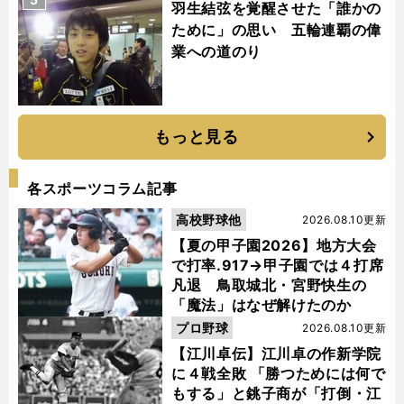
羽生結弦を覚醒させた「誰かの
ために」の思い 五輪連覇の偉
業への道のり
もっと見る
各スポーツコラム記事
高校野球他
2026.08.10更新
【夏の甲子園2026】地方大会
で打率.917→甲子園では４打席
凡退 鳥取城北・宮野快生の
「魔法」はなぜ解けたのか
プロ野球
2026.08.10更新
【江川卓伝】江川卓の作新学院
に４戦全敗 「勝つためには何で
もする」と銚子商が「打倒・江