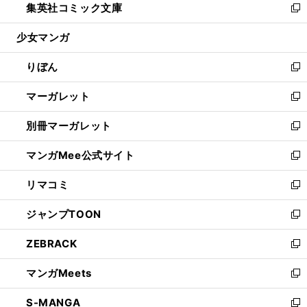
集英社コミック文庫
く
で
ド
ィ
い
新
開
ウ
ン
ウ
し
少女マンガ
く
で
ド
ィ
い
開
ウ
ン
ウ
りぼん
く
で
ド
ィ
新
開
ウ
ン
し
マーガレット
く
で
ド
い
新
開
ウ
ウ
し
別冊マーガレット
く
で
ィ
い
新
開
ン
ウ
し
マンガMee公式サイト
く
ド
ィ
い
新
ウ
ン
ウ
し
リマコミ
で
ド
ィ
い
新
開
ウ
ン
ウ
し
ジャンプTOON
く
で
ド
ィ
い
新
開
ウ
ン
ウ
し
ZEBRACK
く
で
ド
ィ
い
新
開
ウ
ン
ウ
し
マンガMeets
く
で
ド
ィ
い
新
開
ウ
ン
ウ
し
S-MANGA
く
で
ド
ィ
い
新