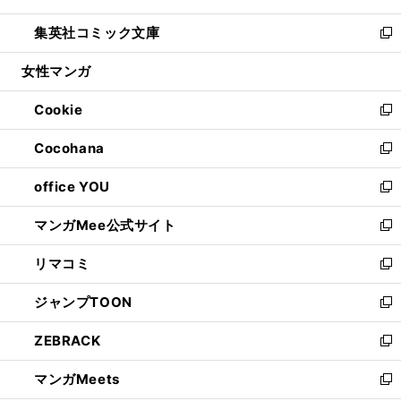
開
ウ
ン
ウ
し
集英社コミック文庫
く
で
ド
ィ
い
新
開
ウ
ン
ウ
し
女性マンガ
く
で
ド
ィ
い
開
ウ
ン
ウ
Cookie
く
で
ド
ィ
新
開
ウ
ン
し
Cocohana
く
で
ド
い
新
開
ウ
ウ
し
office YOU
く
で
ィ
い
新
開
ン
ウ
し
マンガMee公式サイト
く
ド
ィ
い
新
ウ
ン
ウ
し
リマコミ
で
ド
ィ
い
新
開
ウ
ン
ウ
し
ジャンプTOON
く
で
ド
ィ
い
新
開
ウ
ン
ウ
し
ZEBRACK
く
で
ド
ィ
い
新
開
ウ
ン
ウ
し
マンガMeets
く
で
ド
ィ
い
新
開
ウ
ン
ウ