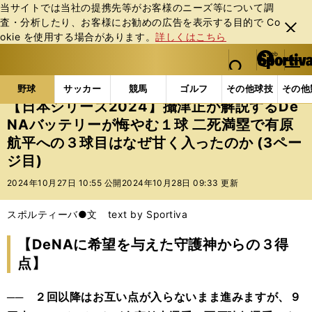
当サイトでは当社の提携先等がお客様のニーズ等について調
査・分析したり、お客様にお勧めの広告を表⽰する⽬的で Co
閉じ
okie を使⽤する場合があります。
詳しくはこちら
る
マイペ
web Sportiva (webスポルティーバ)
検索
メニュ
we
ー
野球の記事一覧
プロ野球
【日本シリーズ2024】
b
ジ
野球
サッカー
競馬
ゴルフ
その他球技
その他
ス
【日本シリーズ2024】攝津正が解説するDe
ポ
NAバッテリーが悔やむ１球 二死満塁で有原
ル
航平への３球目はなぜ甘く入ったのか (3ペー
テ
ィ
ジ目)
ー
2024年10月27日 10:55 公開
2024年10月28日 09:33 更新
バ
スポルティーバ●文 text by Sportiva
【DeNAに希望を与えた守護神からの３得
点】
── ２回以降はお互い点が入らないまま進みますが、９