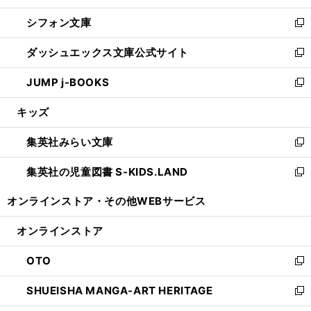
開
ウ
ウ
し
シフォン文庫
く
で
ィ
い
新
開
ン
ウ
し
ダッシュエックス文庫公式サイト
く
ド
ィ
い
新
ウ
ン
ウ
し
JUMP j-BOOKS
で
ド
ィ
い
新
開
ウ
ン
ウ
し
キッズ
く
で
ド
ィ
い
開
ウ
ン
ウ
集英社みらい文庫
く
で
ド
ィ
新
開
ウ
ン
し
集英社の児童図書 S-KIDS.LAND
く
で
ド
い
新
開
ウ
ウ
し
オンラインストア・
その他WEBサービス
く
で
ィ
い
開
ン
ウ
オンラインストア
く
ド
ィ
ウ
ン
OTO
で
ド
新
開
ウ
し
SHUEISHA MANGA-ART HERITAGE
く
で
い
新
開
ウ
し