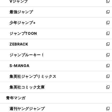
Vジャンプ
ィ
い
新
ン
ウ
し
最強ジャンプ
ド
ィ
い
新
ウ
ン
ウ
し
少年ジャンプ+
で
ド
ィ
い
新
開
ウ
ン
ウ
し
ジャンプTOON
く
で
ド
ィ
い
新
開
ウ
ン
ウ
し
ZEBRACK
く
で
ド
ィ
い
新
開
ウ
ン
ウ
し
ジャンプルーキー！
く
で
ド
ィ
い
新
開
ウ
ン
ウ
し
S-MANGA
く
で
ド
ィ
い
新
開
ウ
ン
ウ
し
集英社ジャンプリミックス
く
で
ド
ィ
い
新
開
ウ
ン
ウ
し
集英社コミック文庫
く
で
ド
ィ
い
新
開
ウ
ン
ウ
し
青年マンガ
く
で
ド
ィ
い
開
ウ
ン
ウ
週刊ヤングジャンプ
く
で
ド
ィ
新