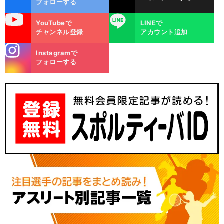
フォローする
uTube
LINE
YouTubeで
LINEで
チャンネル登録
アカウント追加
stagra
Instagramで
m
フォローする
【
日
】
３
・
」
本シリーズ2024
「
番
今宮健太
に見るソフトバンク小久保監督の危機管理能力と勝負勘