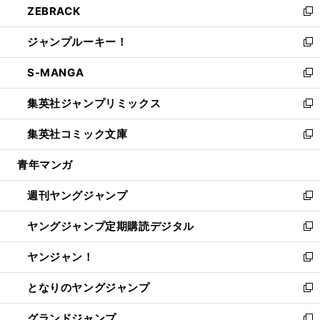
ZEBRACK
く
で
ド
ィ
い
新
開
ウ
ン
ウ
し
ジャンプルーキー！
く
で
ド
ィ
い
新
開
ウ
ン
ウ
し
S-MANGA
く
で
ド
ィ
い
新
開
ウ
ン
ウ
し
集英社ジャンプリミックス
く
で
ド
ィ
い
新
開
ウ
ン
ウ
し
集英社コミック文庫
く
で
ド
ィ
い
新
開
ウ
ン
ウ
し
青年マンガ
く
で
ド
ィ
い
開
ウ
ン
ウ
週刊ヤングジャンプ
く
で
ド
ィ
新
開
ウ
ン
し
ヤングジャンプ定期購読デジタル
く
で
ド
い
新
開
ウ
ウ
し
ヤンジャン！
く
で
ィ
い
新
開
ン
ウ
し
となりのヤングジャンプ
く
ド
ィ
い
新
ウ
ン
ウ
し
グランドジャンプ
で
ド
ィ