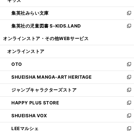
キッズ
で
ド
ィ
い
開
ウ
ン
ウ
集英社みらい文庫
く
で
ド
ィ
新
開
ウ
ン
し
集英社の児童図書 S-KIDS.LAND
く
で
ド
い
新
開
ウ
ウ
し
オンラインストア・
その他WEBサービス
く
で
ィ
い
開
ン
ウ
オンラインストア
く
ド
ィ
ウ
ン
OTO
で
ド
新
開
ウ
し
SHUEISHA MANGA-ART HERITAGE
く
で
い
新
開
ウ
し
ジャンプキャラクターズストア
く
ィ
い
新
ン
ウ
し
HAPPY PLUS STORE
ド
ィ
い
新
ウ
ン
ウ
し
SHUEISHA VOX
で
ド
ィ
い
新
開
ウ
ン
ウ
し
LEEマルシェ
く
で
ド
ィ
い
新