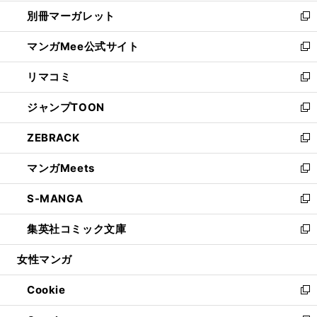
開
ウ
ウ
し
別冊マーガレット
く
で
ィ
い
新
開
ン
ウ
し
マンガMee公式サイト
く
ド
ィ
い
新
ウ
ン
ウ
し
リマコミ
で
ド
ィ
い
新
開
ウ
ン
ウ
し
ジャンプTOON
く
で
ド
ィ
い
新
開
ウ
ン
ウ
し
ZEBRACK
く
で
ド
ィ
い
新
開
ウ
ン
ウ
し
マンガMeets
く
で
ド
ィ
い
新
開
ウ
ン
ウ
し
S-MANGA
く
で
ド
ィ
い
新
開
ウ
ン
ウ
し
集英社コミック文庫
く
で
ド
ィ
い
新
開
ウ
ン
ウ
し
女性マンガ
く
で
ド
ィ
い
開
ウ
ン
ウ
Cookie
く
で
ド
ィ
新
開
ウ
ン
し