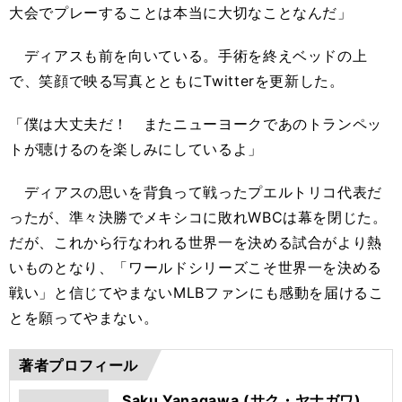
大会でプレーすることは本当に大切なことなんだ」
ディアスも前を向いている。手術を終えベッドの上
で、笑顔で映る写真とともにTwitterを更新した。
「僕は大丈夫だ！ またニューヨークであのトランペッ
トが聴けるのを楽しみにしているよ」
ディアスの思いを背負って戦ったプエルトリコ代表だ
ったが、準々決勝でメキシコに敗れWBCは幕を閉じた。
だが、これから行なわれる世界一を決める試合がより熱
いものとなり、「ワールドシリーズこそ世界一を決める
戦い」と信じてやまないMLBファンにも感動を届けるこ
とを願ってやまない。
著者プロフィール
Saku Yanagawa (サク・ヤナガワ)