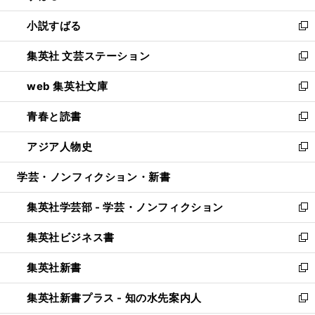
開
ウ
し
小説すばる
く
で
い
新
開
ウ
し
集英社 文芸ステーション
く
ィ
い
新
ン
ウ
し
web 集英社文庫
ド
ィ
い
新
ウ
ン
ウ
し
青春と読書
で
ド
ィ
い
新
開
ウ
ン
ウ
し
アジア人物史
く
で
ド
ィ
い
新
開
ウ
ン
ウ
し
学芸・ノンフィクション・新書
く
で
ド
ィ
い
開
ウ
ン
ウ
集英社学芸部 - 学芸・ノンフィクション
く
で
ド
ィ
新
開
ウ
ン
し
集英社ビジネス書
く
で
ド
い
新
開
ウ
ウ
し
集英社新書
く
で
ィ
い
新
開
ン
ウ
し
集英社新書プラス - 知の水先案内人
く
ド
ィ
い
新
ウ
ン
ウ