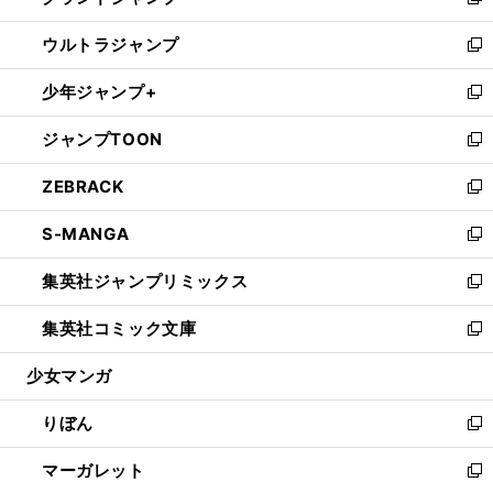
い
新
開
ウ
ン
ウ
し
ウルトラジャンプ
く
で
ド
ィ
い
新
開
ウ
ン
ウ
し
少年ジャンプ+
く
で
ド
ィ
い
新
開
ウ
ン
ウ
し
ジャンプTOON
く
で
ド
ィ
い
新
開
ウ
ン
ウ
し
ZEBRACK
く
で
ド
ィ
い
新
開
ウ
ン
ウ
し
S-MANGA
く
で
ド
ィ
い
新
開
ウ
ン
ウ
し
集英社ジャンプリミックス
く
で
ド
ィ
い
新
開
ウ
ン
ウ
し
集英社コミック文庫
く
で
ド
ィ
い
新
開
ウ
ン
ウ
し
少女マンガ
く
で
ド
ィ
い
開
ウ
ン
ウ
りぼん
く
で
ド
ィ
新
開
ウ
ン
し
マーガレット
く
で
ド
い
新