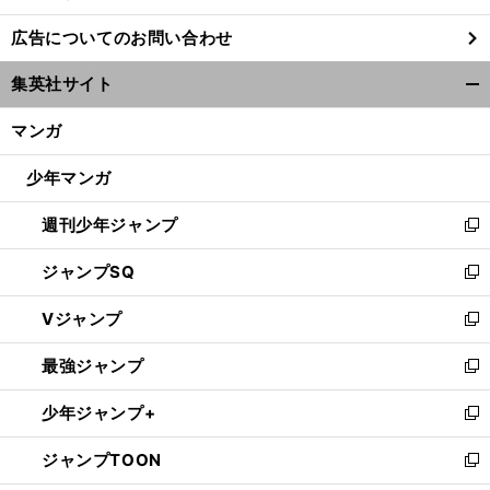
し
広告についてのお問い合わせ
い
ウ
集英社サイト
ィ
開
ン
く/
マンガ
ド
閉
ウ
じ
少年マンガ
で
る
開
週刊少年ジャンプ
く
新
し
ジャンプSQ
い
新
ウ
し
Vジャンプ
ィ
い
新
ン
ウ
し
最強ジャンプ
ド
ィ
い
新
ウ
ン
ウ
し
少年ジャンプ+
で
ド
ィ
い
新
開
ウ
ン
ウ
し
ジャンプTOON
く
で
ド
ィ
い
新
開
ウ
ン
ウ
し