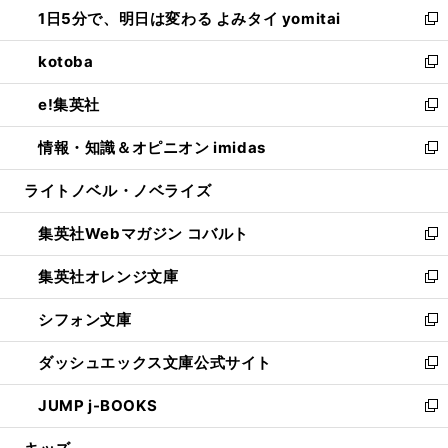
し
1日5分で、明日は変わる よみタイ yomitai
で
ド
ィ
い
新
開
ウ
ン
ウ
し
kotoba
く
で
ド
ィ
い
新
開
ウ
ン
ウ
し
e!集英社
く
で
ド
ィ
い
新
開
ウ
ン
ウ
し
情報・知識＆オピニオン imidas
く
で
ド
ィ
い
新
開
ウ
ン
ウ
し
ライトノベル・ノベライズ
く
で
ド
ィ
い
開
ウ
ン
ウ
集英社Webマガジン コバルト
く
で
ド
ィ
新
開
ウ
ン
し
集英社オレンジ文庫
く
で
ド
い
新
開
ウ
ウ
し
シフォン文庫
く
で
ィ
い
新
開
ン
ウ
し
ダッシュエックス文庫公式サイト
く
ド
ィ
い
新
ウ
ン
ウ
し
JUMP j-BOOKS
で
ド
ィ
い
新
開
ウ
ン
ウ
し
く