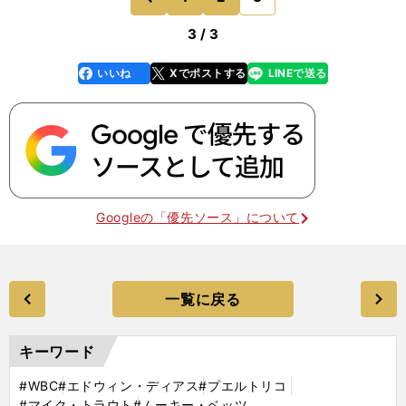
前
3 / 3
いいね
Xでポストする
LINEで送る
line
faceboo
x
k
Googleの「優先ソース」について
一覧に戻る
キーワード
#WBC
#エドウィン・ディアス
#プエルトリコ
#マイク・トラウト
#ムーキー・ベッツ