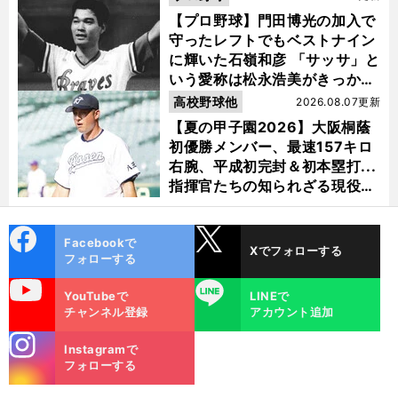
【プロ野球】門田博光の加入で
守ったレフトでもベストナイン
に輝いた石嶺和彦 「サッサ」と
いう愛称は松永浩美がきっか
け？
高校野球他
2026.08.07更新
【夏の甲子園2026】大阪桐蔭
初優勝メンバー、最速157キロ
右腕、平成初完封＆初本塁打...
指揮官たちの知られざる現役時
代
cebo
X
Facebookで
Xでフォローする
ok
フォローする
uTube
LINE
YouTubeで
LINEで
チャンネル登録
アカウント追加
stagra
Instagramで
m
フォローする