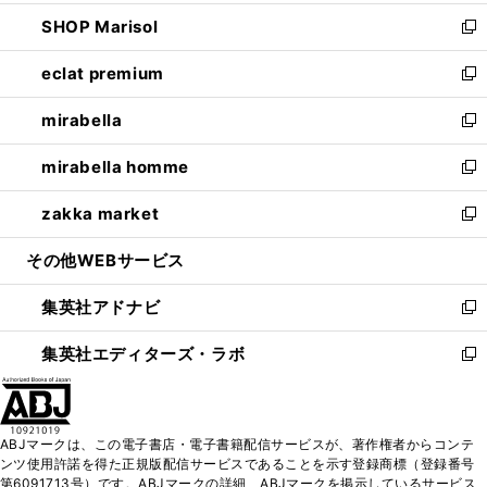
開
ウ
ン
ウ
し
SHOP Marisol
く
で
ド
ィ
い
新
開
ウ
ン
ウ
し
eclat premium
く
で
ド
ィ
い
新
開
ウ
ン
ウ
し
mirabella
く
で
ド
ィ
い
新
開
ウ
ン
ウ
し
mirabella homme
く
で
ド
ィ
い
新
開
ウ
ン
ウ
し
zakka market
く
で
ド
ィ
い
新
開
ウ
ン
ウ
し
その他WEBサービス
く
で
ド
ィ
い
開
ウ
ン
ウ
集英社アドナビ
く
で
ド
ィ
新
開
ウ
ン
し
集英社エディターズ・ラボ
く
で
ド
い
新
開
ウ
ウ
し
く
で
ィ
い
開
ン
ウ
ABJマークは、この電子書店・電子書籍配信サービスが、著作権者からコンテ
く
ド
ィ
ンツ使用許諾を得た正規版配信サービスであることを示す登録商標（登録番号
ウ
ン
第6091713号）です。ABJマークの詳細、ABJマークを掲示しているサービス