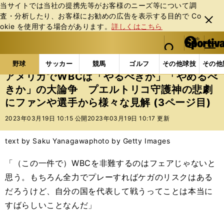
当サイトでは当社の提携先等がお客様のニーズ等について調
査・分析したり、お客様にお勧めの広告を表⽰する⽬的で Co
閉じ
okie を使⽤する場合があります。
詳しくはこちら
る
マイペ
web Sportiva (webスポルティーバ)
検索
メニュ
we
ー
野球の記事一覧
プロ野球
アメリカでWBCは「や
b
ジ
野球
サッカー
競馬
ゴルフ
その他球技
その他
ス
アメリカでWBCは「やるべきか」「やめるべ
ポ
きか」の大論争 プエルトリコ守護神の悲劇
ル
にファンや選手から様々な見解 (3ページ目)
テ
ィ
2023年03月19日 10:15 公開
2023年03月19日 10:17 更新
ー
バ
text by Saku Yanagawa
photo by Getty Images
「（この一件で）WBCを非難するのはフェアじゃないと
思う。もちろん全力でプレーすればケガのリスクはある
だろうけど、自分の国を代表して戦うってことは本当に
すばらしいことなんだ」