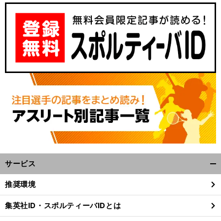
サービス
開
く/
推奨環境
閉
じ
集英社ID・スポルティーバIDとは
る