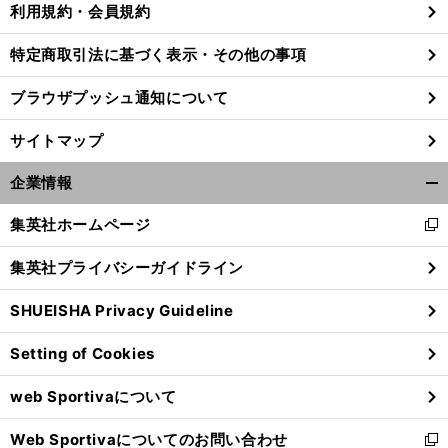
利用規約・会員規約
特定商取引法に基づく表示・その他の事項
侍
々
%
ブラウザプッシュ通知について
ジャパンの準決勝メキシコ戦で佐
木朗希→山本由伸のリレーはあるか
日本が決勝に進めば勝率は100
から考えられること
サイトマップ
企業情報
開
く/
集英社ホームページ
新
閉
し
じ
集英社プライバシーガイドライン
い
る
ウ
SHUEISHA Privacy Guideline
ィ
ン
Setting of Cookies
ド
ウ
web Sportivaについて
で
開
Web Sportivaについてのお問い合わせ
く
新