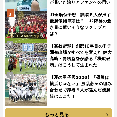
が貫いた誇りとファンへの思い
J1全順位予想 識者５人が推す
3
優勝候補筆頭は？ J2降格の憂
き目に遭いそうな３クラブと
は？
4
【高校野球】創部10年目の甲子
園初出場がすべてを変えた 健大
高崎・青栁監督が語る「機動破
壊」はこうして生まれた
5
【夏の甲子園2026】「優勝は
横浜じゃない」 波乱必至の組み
合わせで識者５人が選んだ優勝
校はここだ！
もっと見る