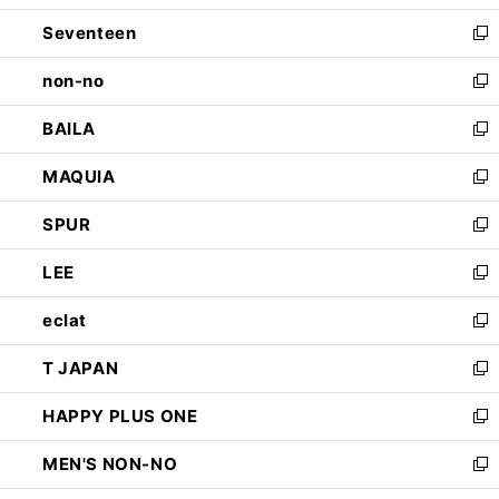
開
ウ
ン
Seventeen
く
で
ド
新
開
ウ
し
non-no
く
で
い
新
開
ウ
し
BAILA
く
ィ
い
新
ン
ウ
し
MAQUIA
ド
ィ
い
新
ウ
ン
ウ
し
SPUR
で
ド
ィ
い
新
開
ウ
ン
ウ
し
LEE
く
で
ド
ィ
い
新
開
ウ
ン
ウ
し
eclat
く
で
ド
ィ
い
新
開
ウ
ン
ウ
し
T JAPAN
く
で
ド
ィ
い
新
開
ウ
ン
ウ
し
HAPPY PLUS ONE
く
で
ド
ィ
い
新
開
ウ
ン
ウ
し
MEN'S NON-NO
く
で
ド
ィ
い
新
開
ウ
ン
ウ
し