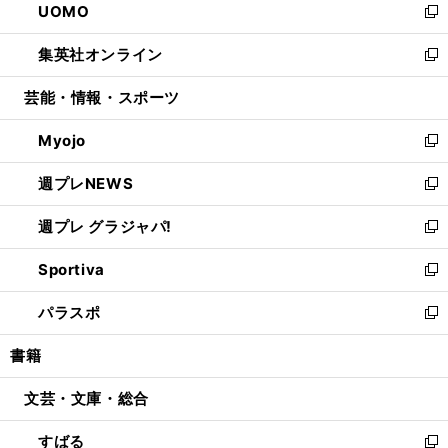
UOMO
く
で
ド
ィ
い
新
開
ウ
ン
ウ
し
集英社オンライン
く
で
ド
ィ
い
新
開
ウ
ン
ウ
し
芸能・情報・スポーツ
く
で
ド
ィ
い
開
ウ
ン
ウ
Myojo
く
で
ド
ィ
新
開
ウ
ン
し
週プレNEWS
く
で
ド
い
新
開
ウ
ウ
し
週プレ グラジャパ!
く
で
ィ
い
新
開
ン
ウ
し
Sportiva
く
ド
ィ
い
新
ウ
ン
ウ
し
パラスポ
で
ド
ィ
い
新
開
ウ
ン
ウ
し
書籍
く
で
ド
ィ
い
開
ウ
ン
ウ
文芸・文庫・総合
く
で
ド
ィ
開
ウ
ン
すばる
く
で
ド
新