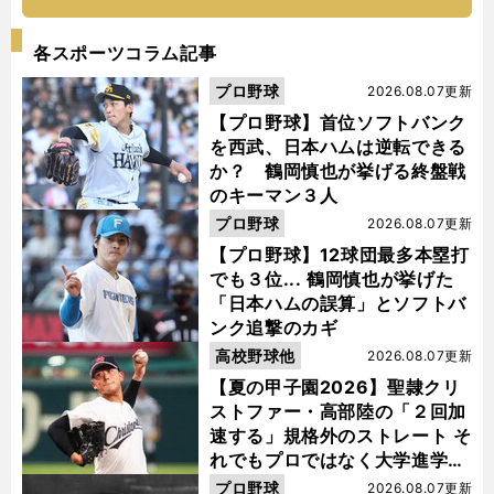
各スポーツコラム記事
プロ野球
2026.08.07更新
【プロ野球】首位ソフトバンク
を西武、日本ハムは逆転できる
か？ 鶴岡慎也が挙げる終盤戦
のキーマン３人
プロ野球
2026.08.07更新
【プロ野球】12球団最多本塁打
でも３位... 鶴岡慎也が挙げた
「日本ハムの誤算」とソフトバ
ンク追撃のカギ
高校野球他
2026.08.07更新
【夏の甲子園2026】聖隷クリ
ストファー・高部陸の「２回加
速する」規格外のストレート そ
れでもプロではなく大学進学を
選ぶ理由
プロ野球
2026.08.07更新