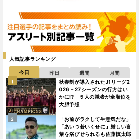
人気記事ランキング
今日
昨日
週間
月間
秋春制が導入されたJ1リーグ2
1
026－27シーズンの行方はい
かに!? ５人の識者が全順位を
大胆予想
「お前がラクして生意気だな」
2
「あいつ若いくせに」厳しい言
葉を浴びせられるも佐藤慎太郎