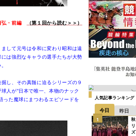
清弘・前編
（第１回から読む＞＞）
。まして元号は令和に変わり昭和は遠
球には強烈なキャラの選手たちが大勢
い。
発掘し、その真髄に迫るシリーズの９
球人が"日本で唯一、本物のナック
人気記事ランキング
語った魔球にまつわるエピソードを
今日
昨日
秋
1
リ
ズ