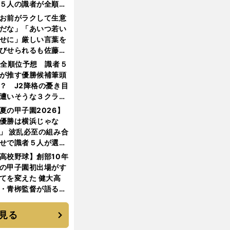
５人の識者が全順位
大胆予想
お前がラクして生意
だな」「あいつ若い
せに」厳しい言葉を
びせられるも佐藤慎
郎が貫いた誇りとフ
1全順位予想 識者５
ンへの思い
が推す優勝候補筆頭
？ J2降格の憂き目
遭いそうな３クラブ
は？
夏の甲子園2026】
優勝は横浜じゃな
」 波乱必至の組み合
せで識者５人が選ん
優勝校はここだ！
高校野球】創部10年
の甲子園初出場がす
てを変えた 健大高
・青栁監督が語る
機動破壊」はこうし
生まれた
見る