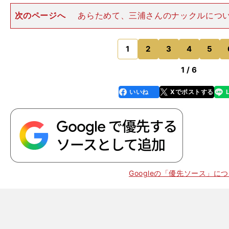
次のページへ
あらためて、三浦さんのナックルにつ
い──。僕自身、過去に村上さんに取材していた経緯も
介して電話で話を聞かせてもらった。「三浦さんのナッ
関節でつかむんじゃないの
1
2
3
4
5
のページへ
1 / 6
いいね
Xでポストする
line
faceboo
x
k
。
Googleの「優先ソース」に