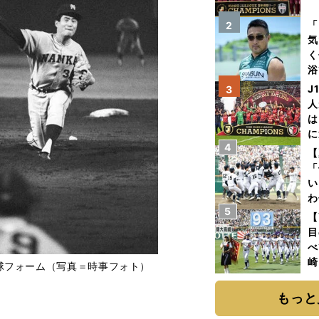
を
「
2
気
く
浴
太
J
3
ァ
人
は
に
4
と
【
「
い
わ
5
だ
【
目
べ
崎
球フォーム（写真＝時事フォト）
「
て
もっと