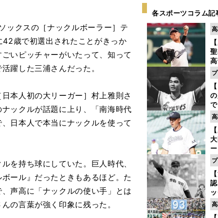
各スポーツコラム記
ドソックスの［ナックルボーラー］テ
高
に42歳で初選出されたことがきっか
【
聖
すごいピッチャーがいたって、知って
高
で活躍した三浦さんだった。
る
プ
ト
【
く
日本人初の大リーガー］村上雅則さ
の
で
のナックルが話題に上り、「南海時代
い
高
で、日本人で本当にナックルを使って
サ
【
浩
大
ー
腕
プ
ルを持ち球にしていた。巨人時代、
塁
【
ら
ルボール』だったときもあるほど。た
認
で、声高に「ナックルの使い手」とは
ッ
投
さんの言葉が強く印象に残った。
高
に
【