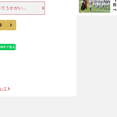
ご
目
いてうかがいた
べ
あり、編集者を
崎
クルはね、指の
「
次
て
6
LINEで送る
エルドレッドの引退に誠也も松山も泣いた
ついて