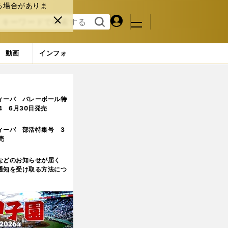
る場合がありま
マイペ
閉じ
検索
メニュ
ー
る
す
ジ
る
動画
インフォ
ィーバ バレーボール特
.4 6月30日発売
ィーバ 部活特集号 3
売
などのお知らせが届く
通知を受け取る方法につ