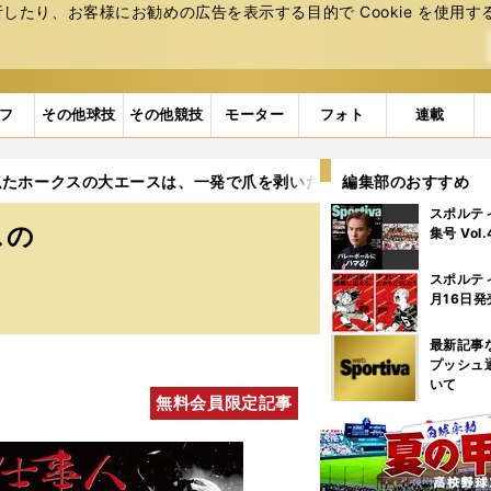
たり、お客様にお勧めの広告を表⽰する⽬的で Cookie を使⽤す
フ
その他球技
その他競技
モーター
フォト
連載
似たホークスの大エースは、一発で爪を剥いだ
編集部のおすすめ
スポルテ
スの
集号 Vol
スポルテ
月16日発
最新記事
プッシュ
いて
無料会員限定記事