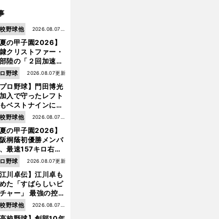
事
校野球他
2026.08.07更
夏の甲子園2026】
新
隷クリストファー・
部陸の「２回加速す
」規格外のストレー
ロ野球
2026.08.07更新
 それでもプロではな
プロ野球】門田博光
大学進学を選ぶ理由
加入で守ったレフト
もベストナインに輝
た石嶺和彦 「サッ
校野球他
2026.08.07更
」という愛称は松永
夏の甲子園2026】
新
美がきっかけ？
阪桐蔭初優勝メンバ
、最速157キロ右
、平成初完封＆初本
ロ野球
2026.08.07更新
打... 指揮官たちの知
江川卓伝】江川卓も
れざる現役時代
めた「すばらしいピ
チャー」 最強の控え
手・大橋康延はいか
校野球他
2026.08.07更
して高校３年間を過
高校野球】創部10年
新