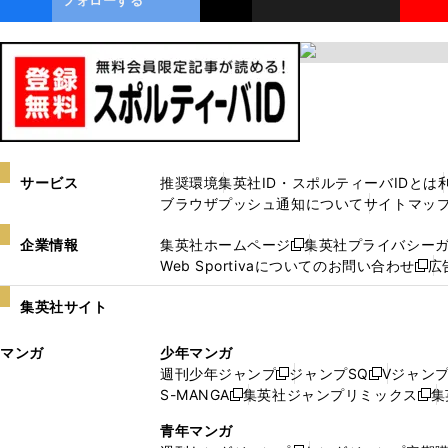
サービス
推奨環境
集英社ID・スポルティーバIDとは
ブラウザプッシュ通知について
サイトマッ
企業情報
集英社ホームページ
集英社プライバシー
新
Web Sportivaについてのお問い合わせ
広
し
新
い
し
集英社サイト
ウ
い
ィ
ウ
マンガ
少年マンガ
ン
ィ
週刊少年ジャンプ
ジャンプSQ
Vジャン
ド
ン
新
新
S-MANGA
集英社ジャンプリミックス
集
ウ
ド
新
し
し
新
で
ウ
し
い
い
し
青年マンガ
開
で
い
ウ
ウ
い