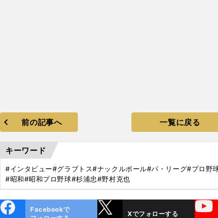
前の記事へ
一覧に戻る
キーワード
#インタビュー
#グラブトス
#ナックルボール
#パ・リーグ
#プロ野
#昭和
#昭和プロ野球
#杉浦忠
#野村克也
ebo
X
YouTube
Facebookで
Xでフォローする
ok
フォローする