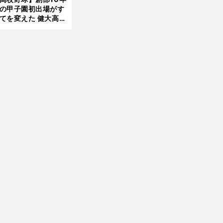
したのか
の甲子園初出場がす
てを変えた 健大高
・青栁監督が語る
機動破壊」はこうし
生まれた
前
へ