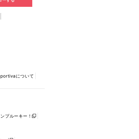
Sportivaについて
ャンプルーキー！
新
し
い
ウ