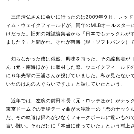
＊ ＊ ＊
三浦清弘さんに会いに行ったのは2009年９月。レッ
ィム・ウェイクフィールドが、同年のMLBオールスター
けだった。旧知の雑誌編集者から「日本でもナックルが
ました？」と聞かれ、それが南海（現・ソフトバンク）
知らなかった僕は俄然、興味を持った。その編集者が［
ん（元・南海ほか）に取材した際、ウェイクフィールド
に６年先輩の三浦さんが投げていました。私が見たなか
いたのはあの人ぐらいですよ」と話していたという。
近年では、左腕の前田幸長（元・ロッテほか）がナック
東京ドームでの登場テーマ曲が大滝詠一の『恋のナック
だ、その軌道は揺れが少なくフォークボールに近いもの
言い難い。それだけに「本当に使っていた」という村上