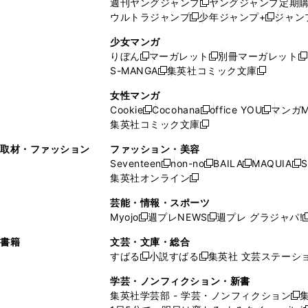
週刊ヤングジャンプ
ヤングジャンプ定期
新
く
開
ウ
ィ
ィ
ウ
ウルトラジャンプ
少年ジャンプ+
ジャン
新
し
新
く
ィ
ン
ン
ィ
し
い
し
ン
ド
ド
ン
少女マンガ
い
ウ
い
ド
ウ
ウ
ド
りぼん
マーガレット
別冊マーガレット
新
新
新
ウ
ィ
ウ
ウ
で
で
ウ
S-MANGA
集英社コミック文庫
し
新
し
新
ィ
ン
ィ
で
開
開
で
い
し
い
し
ン
ド
ン
女性マンガ
開
く
く
開
ウ
い
ウ
い
ド
ウ
ド
Cookie
Cocohana
office YOU
マンガM
く
く
新
新
新
ィ
ウ
ィ
ウ
ウ
で
ウ
集英社コミック文庫
し
新
し
し
ン
ィ
ン
ィ
で
開
で
い
し
い
い
ド
ン
ド
ン
取材・ファッション
ファッション・美容
開
く
開
ウ
い
ウ
ウ
ウ
ド
ウ
ド
Seventeen
non-no
BAILA
MAQUIA
S
く
く
新
新
新
新
ィ
ウ
ィ
ィ
で
ウ
で
ウ
集英社オンライン
し
新
し
し
し
ン
ィ
ン
ン
開
で
開
で
い
し
い
い
い
ド
ン
ド
ド
芸能・情報・スポーツ
く
開
く
開
ウ
い
ウ
ウ
ウ
ウ
ド
ウ
ウ
Myojo
週プレNEWS
週プレ グラジャパ!
く
く
新
新
新
ィ
ウ
ィ
ィ
ィ
で
ウ
で
で
し
し
ン
ィ
ン
ン
ン
書籍
文芸・文庫・総合
開
で
開
開
い
い
ド
ン
ド
ド
ド
すばる
小説すばる
集英社 文芸ステーシ
く
開
く
く
新
新
ウ
ウ
ウ
ド
ウ
ウ
ウ
く
し
し
ィ
ィ
学芸・ノンフィクション・新書
で
ウ
で
で
で
い
い
ン
ン
集英社学芸部 - 学芸・ノンフィクション
開
で
開
開
開
新
ウ
ウ
ド
ド