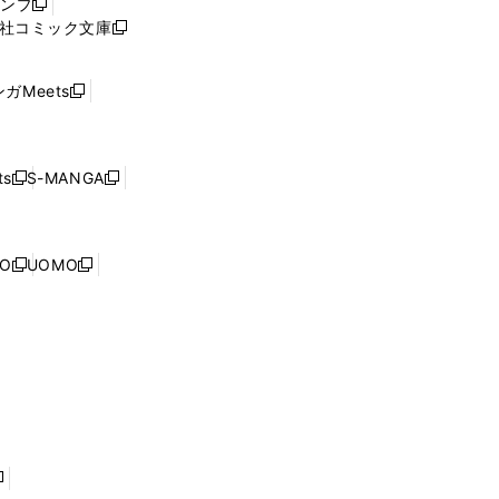
ャンプ
新
ィ
社コミック文庫
し
新
ン
い
し
ド
ウ
い
ウ
ガMeets
新
ィ
ウ
で
し
ン
ィ
開
い
ド
ン
く
ウ
ウ
ド
s
S-MANGA
新
新
ィ
で
ウ
し
し
ン
開
で
い
い
ド
く
開
ウ
ウ
ウ
NO
UOMO
く
新
新
ィ
ィ
で
し
し
ン
ン
開
い
い
ド
ド
く
ウ
ウ
ウ
ウ
ィ
ィ
で
で
ン
ン
開
開
ド
ド
く
く
ウ
ウ
で
で
開
開