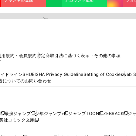
利用規約・会員規約
特定商取引法に基づく表示・その他の事項
プ
ガイドライン
SHUEISHA Privacy Guideline
Setting of Cookies
web 
告についてのお問い合わせ
プ
最強ジャンプ
少年ジャンプ+
ジャンプTOON
ZEBRACK
ジ
新
新
新
新
新
英社コミック文庫
し
新
し
し
し
し
い
い
し
い
い
い
ウ
ウ
い
ウ
ウ
ウ