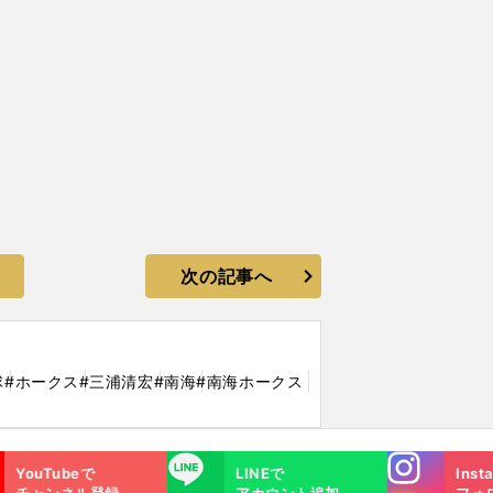
次の記事へ
球
#ホークス
#三浦清宏
#南海
#南海ホークス
Instagra
LINE
YouTubeで
LINEで
Inst
m
チャンネル登録
アカウント追加
フォ