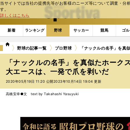
当サイトでは当社の提携先等がお客様のニーズ等について調査・分析し
web Sportiva (webスポルティーバ)
す。
詳しくはこちら
新着
ランキング
野球
サッカー
競馬
ゴル
we
野球の記事一覧
プロ野球
「ナックルの名手」を真
b
ス
「ナックルの名手」を真似たホーク
ポ
ル
大エースは、一発で爪を剥いだ
テ
2020年05月19日 11:20 公開
2023年10月14日 19:04 更新
ィ
ー
バ
高橋安幸●文 text by Takahashi Yasuyuki