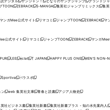
購読デジタル
ヤンジャン！
となりのヤングジャンプ
グランドジ
新
新
新
ィ
ィ
ウ
ィ
ィ
ィ
プTOON
ZEBRACK
S-MANGA
集英社ジャンプリミックス
集英
新
し
新
し
新
し
新
ン
ン
ィ
ン
ン
ン
し
い
し
い
し
い
し
ド
ド
ン
ド
ド
ド
い
ウ
い
ウ
い
ウ
い
ウ
ウ
ド
ウ
ウ
ウ
マンガMee公式サイト
リマコミ
ジャンプTOON
ZEBRACK
マン
新
新
新
新
ウ
ィ
ウ
ィ
ウ
ィ
ウ
で
で
ウ
で
で
で
し
し
し
し
し
ィ
ン
ィ
ン
ィ
ン
ィ
開
開
で
開
開
開
い
い
い
い
い
ン
ド
ン
ド
ン
ド
ン
く
く
開
く
く
く
ウ
ウ
ウ
ウ
ウ
ド
ウ
ド
ウ
ド
ウ
ド
ee公式サイト
リマコミ
ジャンプTOON
ZEBRACK
マンガMeet
く
新
新
新
新
ィ
ィ
ィ
ィ
ィ
ウ
で
ウ
で
ウ
で
ウ
し
し
し
し
ン
ン
ン
ン
ン
で
開
で
開
で
開
で
い
い
い
い
ド
ド
ド
ド
ド
開
く
開
く
開
く
開
ウ
ウ
ウ
ウ
ウ
ウ
ウ
ウ
ウ
PUR
LEE
eclat
T JAPAN
HAPPY PLUS ONE
MEN'S NON-
く
く
く
く
新
新
新
新
新
ィ
ィ
ィ
ィ
で
で
で
で
で
し
し
し
し
し
ン
ン
ン
ン
開
開
開
開
開
い
い
い
い
い
ド
ド
ド
ド
く
く
く
く
く
ウ
ウ
ウ
ウ
ウ
ウ
ウ
ウ
ウ
Sportiva
パラスポ
新
新
ィ
ィ
ィ
ィ
ィ
で
で
で
で
し
し
し
ン
ン
ン
ン
ン
開
開
開
開
い
い
い
ド
ド
ド
ド
ド
ョン
web 集英社文庫
青春と読書
アジア人物史
く
く
く
く
新
新
新
新
ウ
ウ
ウ
ウ
ウ
ウ
ウ
ウ
し
し
し
し
ィ
ィ
ィ
で
で
で
で
で
い
い
い
い
ン
ン
ン
集英社ビジネス書
集英社新書
集英社新書プラス - 知の水先案内人
開
開
開
開
開
新
新
新
ウ
ウ
ウ
ウ
ド
ド
ド