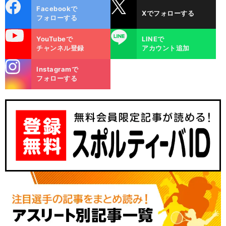
cebo
X
Facebookで
Xでフォローする
ok
フォローする
uTube
LINE
YouTubeで
LINEで
チャンネル登録
アカウント追加
stagra
Instagramで
m
フォローする