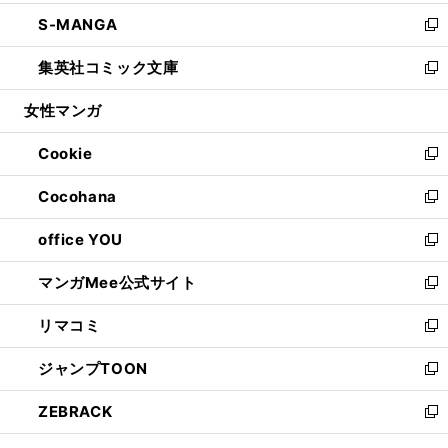
開
ウ
ン
ウ
し
S-MANGA
く
で
ド
ィ
い
新
開
ウ
ン
ウ
し
集英社コミック文庫
く
で
ド
ィ
い
新
開
ウ
ン
ウ
し
女性マンガ
く
で
ド
ィ
い
開
ウ
ン
ウ
Cookie
く
で
ド
ィ
新
開
ウ
ン
し
Cocohana
く
で
ド
い
新
開
ウ
ウ
し
office YOU
く
で
ィ
い
新
開
ン
ウ
し
マンガMee公式サイト
く
ド
ィ
い
新
ウ
ン
ウ
し
リマコミ
で
ド
ィ
い
新
開
ウ
ン
ウ
し
ジャンプTOON
く
で
ド
ィ
い
新
開
ウ
ン
ウ
し
ZEBRACK
く
で
ド
ィ
い
新
開
ウ
ン
ウ
し