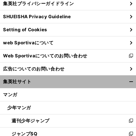
集英社プライバシーガイドライン
い
る
ウ
SHUEISHA Privacy Guideline
ィ
ン
Setting of Cookies
ド
ウ
web Sportivaについて
で
開
Web Sportivaについてのお問い合わせ
く
新
し
広告についてのお問い合わせ
い
ウ
集英社サイト
ィ
開
ン
く/
マンガ
ド
閉
ウ
じ
少年マンガ
で
る
開
週刊少年ジャンプ
く
新
し
ジャンプSQ
い
新