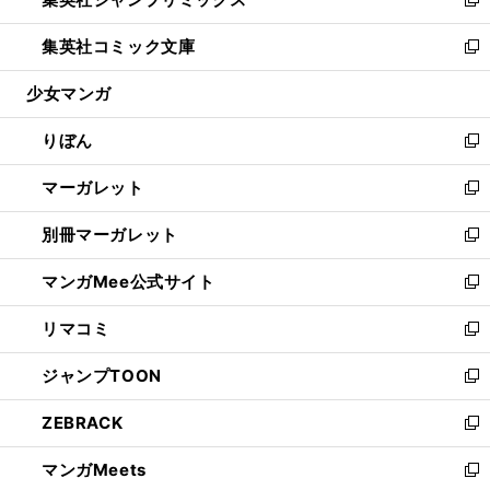
ド
ィ
い
新
開
ウ
ン
ウ
し
集英社コミック文庫
く
で
ド
ィ
い
新
開
ウ
ン
ウ
し
少女マンガ
く
で
ド
ィ
い
開
ウ
ン
ウ
りぼん
く
で
ド
ィ
新
開
ウ
ン
し
マーガレット
く
で
ド
い
新
開
ウ
ウ
し
別冊マーガレット
く
で
ィ
い
新
開
ン
ウ
し
マンガMee公式サイト
く
ド
ィ
い
新
ウ
ン
ウ
し
リマコミ
で
ド
ィ
い
新
開
ウ
ン
ウ
し
ジャンプTOON
く
で
ド
ィ
い
新
開
ウ
ン
ウ
し
ZEBRACK
く
で
ド
ィ
い
新
開
ウ
ン
ウ
し
マンガMeets
く
で
ド
ィ
い
新