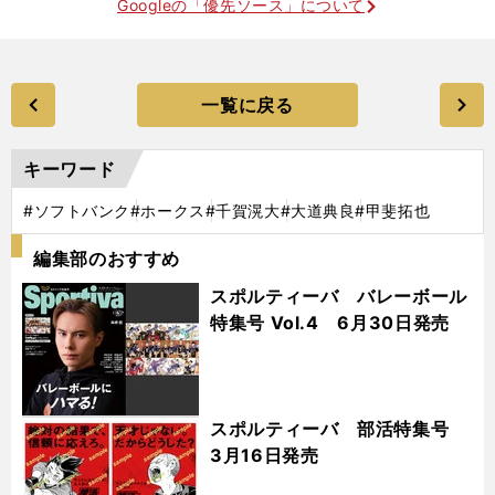
Googleの「優先ソース」について
一覧に戻る
キーワード
#ソフトバンク
#ホークス
#千賀滉大
#大道典良
#甲斐拓也
編集部のおすすめ
スポルティーバ バレーボール
特集号 Vol.4 6月30日発売
スポルティーバ 部活特集号
3月16日発売