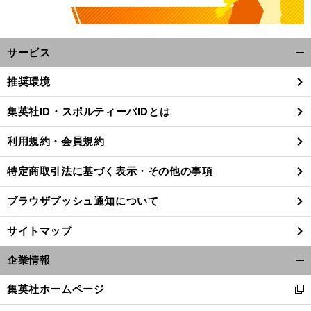
サービス
開
く/
推奨環境
閉
じ
集英社ID・スポルティーバIDとは
る
利用規約・会員規約
特定商取引法に基づく表示・その他の事項
ブラウザプッシュ通知について
サイトマップ
企業情報
開
く/
ホ
。
、
？
集英社ホームページ
新
ークス周東佑京の弱点とは
大道典良がズバリ指摘
今後の課題は
閉
し
じ