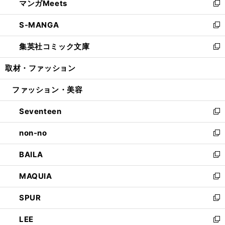
マンガMeets
く
で
ド
ィ
い
新
開
ウ
ン
ウ
し
S-MANGA
く
で
ド
ィ
い
新
開
ウ
ン
ウ
し
集英社コミック文庫
く
で
ド
ィ
い
新
開
ウ
ン
ウ
し
取材・ファッション
く
で
ド
ィ
い
開
ウ
ン
ウ
ファッション・美容
く
で
ド
ィ
開
ウ
ン
Seventeen
く
で
ド
新
開
ウ
し
non-no
く
で
い
新
開
ウ
し
BAILA
く
ィ
い
新
ン
ウ
し
MAQUIA
ド
ィ
い
新
ウ
ン
ウ
し
SPUR
で
ド
ィ
い
新
開
ウ
ン
ウ
し
LEE
く
で
ド
ィ
い
新