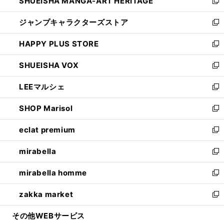
SHUEISHA MANGA-ART HERITAGE
く
で
い
新
開
ウ
し
ジャンプキャラクターズストア
く
ィ
い
新
ン
ウ
し
HAPPY PLUS STORE
ド
ィ
い
新
ウ
ン
ウ
し
SHUEISHA VOX
で
ド
ィ
い
新
開
ウ
ン
ウ
し
LEEマルシェ
く
で
ド
ィ
い
新
開
ウ
ン
ウ
し
SHOP Marisol
く
で
ド
ィ
い
新
開
ウ
ン
ウ
し
eclat premium
く
で
ド
ィ
い
新
開
ウ
ン
ウ
し
mirabella
く
で
ド
ィ
い
新
開
ウ
ン
ウ
し
mirabella homme
く
で
ド
ィ
い
新
開
ウ
ン
ウ
し
zakka market
く
で
ド
ィ
い
新
開
ウ
ン
ウ
し
その他WEBサービス
く
で
ド
ィ
い