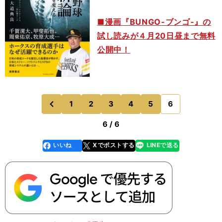
■漫画『BUNGO-ブンゴ-』の
試し読みが４月20日昼まで無料
公開中！
1
2
3
4
5
6
のページへ
前
6 / 6
いいね
Xでポストする
LINEで送る
line
faceboo
x
k