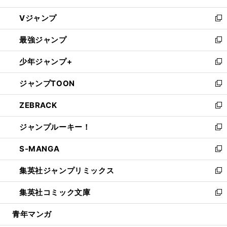
ウ
し
Vジャンプ
ィ
い
新
ン
ウ
し
最強ジャンプ
ド
ィ
い
新
ウ
ン
ウ
し
少年ジャンプ+
で
ド
ィ
い
新
開
ウ
ン
ウ
し
ジャンプTOON
く
で
ド
ィ
い
新
開
ウ
ン
ウ
し
ZEBRACK
く
で
ド
ィ
い
新
開
ウ
ン
ウ
し
ジャンプルーキー！
く
で
ド
ィ
い
新
開
ウ
ン
ウ
し
S-MANGA
く
で
ド
ィ
い
新
開
ウ
ン
ウ
し
集英社ジャンプリミックス
く
で
ド
ィ
い
新
開
ウ
ン
ウ
し
集英社コミック文庫
く
で
ド
ィ
い
新
開
ウ
ン
ウ
し
青年マンガ
く
で
ド
ィ
い
開
ウ
ン
ウ