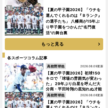
5
【夏の甲子園2026】「ウチを
選んでくれるのは『Ｂランク』
の選手たち」 八幡商が15年ぶ
り甲子園をつかんだ"名門復
活"の舞台裏
もっと見る
各スポーツコラム記事
高校野球他
2026.08.09更新
【夏の甲子園2026】初球150
キロで「球場の雰囲気が変わっ
た」 29年ぶり白星を呼んだ大
分商・平田玲翔の底知れぬ才能
高校野球他
2026.08.08更新
【夏の甲子園2026】「ウチを
選んでくれるのは『Ｂランク』