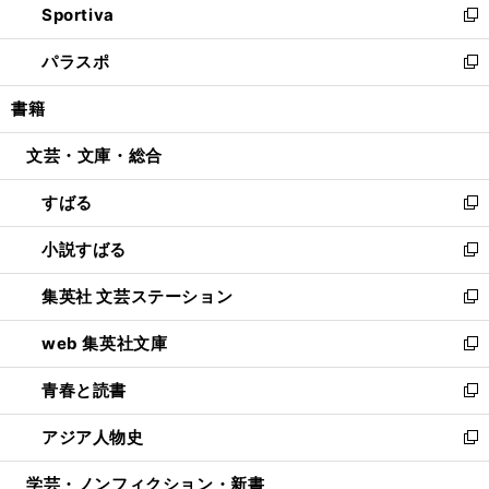
Sportiva
く
ド
ィ
い
新
ウ
ン
ウ
し
パラスポ
で
ド
ィ
い
新
開
ウ
ン
ウ
し
書籍
く
で
ド
ィ
い
開
ウ
ン
ウ
文芸・文庫・総合
く
で
ド
ィ
開
ウ
ン
すばる
く
で
ド
新
開
ウ
し
小説すばる
く
で
い
新
開
ウ
し
集英社 文芸ステーション
く
ィ
い
新
ン
ウ
し
web 集英社文庫
ド
ィ
い
新
ウ
ン
ウ
し
青春と読書
で
ド
ィ
い
新
開
ウ
ン
ウ
し
アジア人物史
く
で
ド
ィ
い
新
開
ウ
ン
ウ
し
学芸・ノンフィクション・新書
く
で
ド
ィ
い