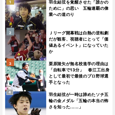
羽生結弦を覚醒させた「誰かの
1
ために」の思い 五輪連覇の偉
業への道のり
Ｊリーグ開幕戦は白熱の逆転劇
2
だが観客、視聴者にとって「価
値あるイベント」になっていた
か
栗原陵矢が無名校進学の理由は
3
「自転車で13分」 春江工出身
として最初で最後のプロ野球選
手となった
4
羽生結弦が一時は諦めたソチ五
輪の金メダル「五輪の本当の怖
さを知った......」