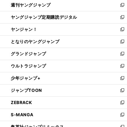
週刊ヤングジャンプ
く
で
ド
ィ
新
開
ウ
ン
し
ヤングジャンプ定期購読デジタル
く
で
ド
い
新
開
ウ
ウ
し
ヤンジャン！
く
で
ィ
い
新
開
ン
ウ
し
となりのヤングジャンプ
く
ド
ィ
い
新
ウ
ン
ウ
し
グランドジャンプ
で
ド
ィ
い
新
開
ウ
ン
ウ
し
ウルトラジャンプ
く
で
ド
ィ
い
新
開
ウ
ン
ウ
し
少年ジャンプ+
く
で
ド
ィ
い
新
開
ウ
ン
ウ
し
ジャンプTOON
く
で
ド
ィ
い
新
開
ウ
ン
ウ
し
ZEBRACK
く
で
ド
ィ
い
新
開
ウ
ン
ウ
し
S-MANGA
く
で
ド
ィ
い
新
開
ウ
ン
ウ
し
集英社ジャンプリミックス
く
で