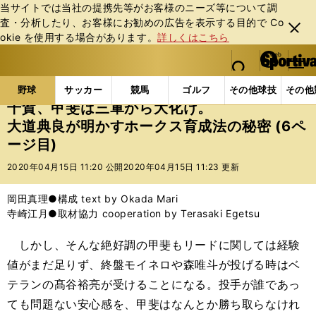
当サイトでは当社の提携先等がお客様のニーズ等について調
査・分析したり、お客様にお勧めの広告を表⽰する⽬的で Co
閉じ
okie を使⽤する場合があります。
詳しくはこちら
る
マイペ
web Sportiva (webスポルティーバ)
検索
メニュ
we
ー
野球の記事一覧
プロ野球
千賀、甲斐は三軍から大
b
ジ
野球
サッカー
競馬
ゴルフ
その他球技
その他
ス
千賀、甲斐は三軍から大化け。
ポ
大道典良が明かすホークス育成法の秘密 (6ペ
ル
ージ目)
テ
ィ
2020年04月15日 11:20 公開
2020年04月15日 11:23 更新
ー
バ
岡田真理●構成 text by Okada Mari
寺崎江月●取材協力 cooperation by Terasaki Egetsu
しかし、そんな絶好調の甲斐もリードに関しては経験
値がまだ足りず、終盤モイネロや森唯斗が投げる時はベ
テランの髙谷裕亮が受けることになる。投手が誰であっ
ても問題ない安心感を、甲斐はなんとか勝ち取らなけれ