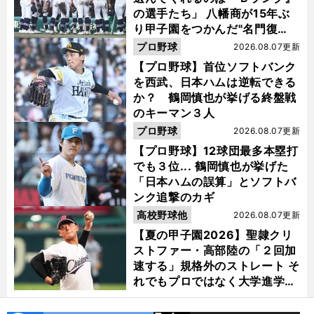
の選手たち」 八幡商が15年ぶ
り甲子園をつかんだ"名門復
活"の舞台裏
プロ野球
2026.08.07更新
【プロ野球】首位ソフトバンク
を西武、日本ハムは逆転できる
か？ 鶴岡慎也が挙げる終盤戦
のキーマン３人
プロ野球
2026.08.07更新
【プロ野球】12球団最多本塁打
でも３位... 鶴岡慎也が挙げた
「日本ハムの誤算」とソフトバ
ンク追撃のカギ
高校野球他
2026.08.07更新
【夏の甲子園2026】聖隷クリ
ストファー・高部陸の「２回加
速する」規格外のストレート そ
れでもプロではなく大学進学を
選ぶ理由