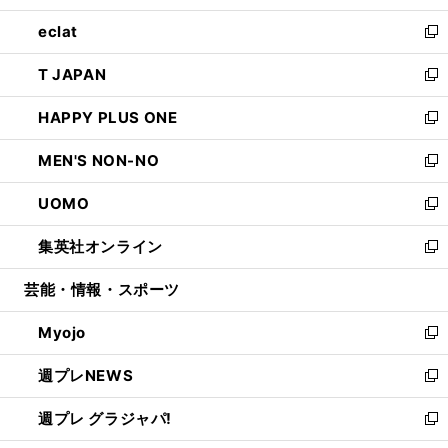
開
ウ
ン
ウ
し
eclat
く
で
ド
ィ
い
新
開
ウ
ン
ウ
し
T JAPAN
く
で
ド
ィ
い
新
開
ウ
ン
ウ
し
HAPPY PLUS ONE
く
で
ド
ィ
い
新
開
ウ
ン
ウ
し
MEN'S NON-NO
く
で
ド
ィ
い
新
開
ウ
ン
ウ
し
UOMO
く
で
ド
ィ
い
新
開
ウ
ン
ウ
し
集英社オンライン
く
で
ド
ィ
い
新
開
ウ
ン
ウ
し
芸能・情報・スポーツ
く
で
ド
ィ
い
開
ウ
ン
ウ
Myojo
く
で
ド
ィ
新
開
ウ
ン
し
週プレNEWS
く
で
ド
い
新
開
ウ
ウ
し
週プレ グラジャパ!
く
で
ィ
い
新
開
ン
ウ
し