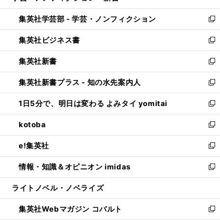
開
ウ
ン
ウ
集英社学芸部 - 学芸・ノンフィクション
く
で
ド
ィ
新
開
ウ
ン
し
集英社ビジネス書
く
で
ド
い
新
開
ウ
ウ
し
集英社新書
く
で
ィ
い
新
開
ン
ウ
し
集英社新書プラス - 知の水先案内人
く
ド
ィ
い
新
ウ
ン
ウ
し
1日5分で、明日は変わる よみタイ yomitai
で
ド
ィ
い
新
開
ウ
ン
ウ
し
kotoba
く
で
ド
ィ
い
新
開
ウ
ン
ウ
し
e!集英社
く
で
ド
ィ
い
新
開
ウ
ン
ウ
し
情報・知識＆オピニオン imidas
く
で
ド
ィ
い
新
開
ウ
ン
ウ
し
ライトノベル・ノベライズ
く
で
ド
ィ
い
開
ウ
ン
ウ
集英社Webマガジン コバルト
く
で
ド
ィ
新
開
ウ