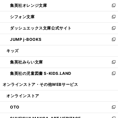
ン
し
集英社オレンジ文庫
く
で
ド
い
新
開
ウ
ウ
し
シフォン文庫
く
で
ィ
い
新
開
ン
ウ
し
ダッシュエックス文庫公式サイト
く
ド
ィ
い
新
ウ
ン
ウ
し
JUMP j-BOOKS
で
ド
ィ
い
新
開
ウ
ン
ウ
し
キッズ
く
で
ド
ィ
い
開
ウ
ン
ウ
集英社みらい文庫
く
で
ド
ィ
新
開
ウ
ン
し
集英社の児童図書 S-KIDS.LAND
く
で
ド
い
新
開
ウ
ウ
し
オンラインストア・
その他WEBサービス
く
で
ィ
い
開
ン
ウ
オンラインストア
く
ド
ィ
ウ
ン
OTO
で
ド
新
開
ウ
し