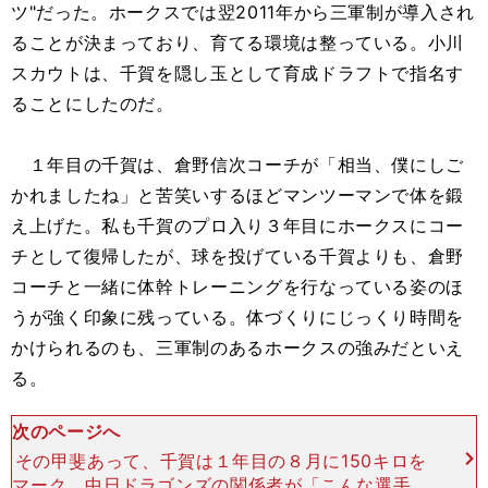
ツ"だった。ホークスでは翌2011年から三軍制が導入され
ることが決まっており、育てる環境は整っている。小川
スカウトは、千賀を隠し玉として育成ドラフトで指名す
ることにしたのだ。
１年目の千賀は、倉野信次コーチが「相当、僕にしご
かれましたね」と苦笑いするほどマンツーマンで体を鍛
え上げた。私も千賀のプロ入り３年目にホークスにコー
チとして復帰したが、球を投げている千賀よりも、倉野
コーチと一緒に体幹トレーニングを行なっている姿のほ
うが強く印象に残っている。体づくりにじっくり時間を
かけられるのも、三軍制のあるホークスの強みだといえ
る。
次のページへ
その甲斐あって、千賀は１年目の８月に150キロを
マーク。中日ドラゴンズの関係者が「こんな選手が