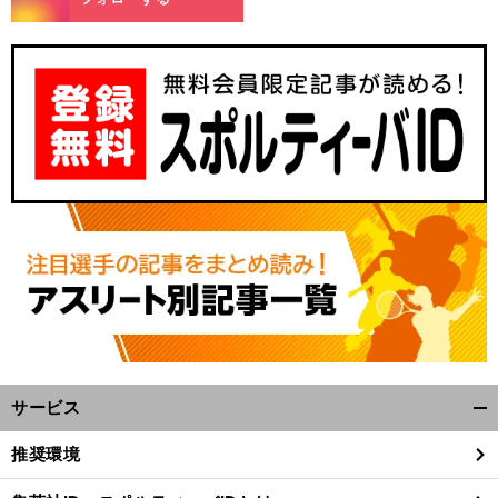
サービス
開
く/
推奨環境
閉
じ