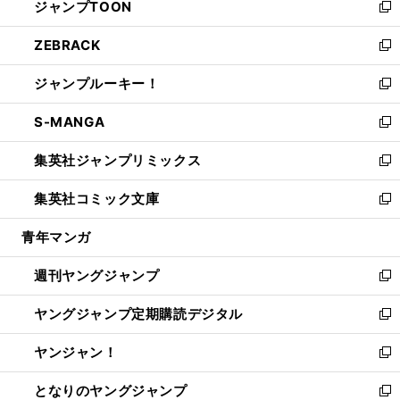
ジャンプTOON
く
で
ド
ィ
い
新
開
ウ
ン
ウ
し
ZEBRACK
く
で
ド
ィ
い
新
開
ウ
ン
ウ
し
ジャンプルーキー！
く
で
ド
ィ
い
新
開
ウ
ン
ウ
し
S-MANGA
く
で
ド
ィ
い
新
開
ウ
ン
ウ
し
集英社ジャンプリミックス
く
で
ド
ィ
い
新
開
ウ
ン
ウ
し
集英社コミック文庫
く
で
ド
ィ
い
新
開
ウ
ン
ウ
し
青年マンガ
く
で
ド
ィ
い
開
ウ
ン
ウ
週刊ヤングジャンプ
く
で
ド
ィ
新
開
ウ
ン
し
ヤングジャンプ定期購読デジタル
く
で
ド
い
新
開
ウ
ウ
し
ヤンジャン！
く
で
ィ
い
新
開
ン
ウ
し
となりのヤングジャンプ
く
ド
ィ
い
新