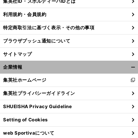
集英社ID・スポルティーバIDとは
る
利用規約・会員規約
特定商取引法に基づく表示・その他の事項
ブラウザプッシュ通知について
サイトマップ
企業情報
開
く/
集英社ホームページ
新
閉
し
じ
集英社プライバシーガイドライン
い
る
ウ
前
へ
SHUEISHA Privacy Guideline
ィ
ン
Setting of Cookies
ド
ウ
web Sportivaについて
で