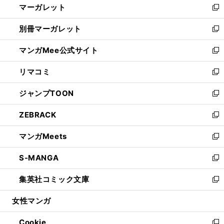
マーガレット
く
で
ド
い
新
開
ウ
ウ
し
別冊マーガレット
く
で
ィ
い
新
開
ン
ウ
し
マンガMee公式サイト
く
ド
ィ
い
新
ウ
ン
ウ
し
リマコミ
で
ド
ィ
い
新
開
ウ
ン
ウ
し
ジャンプTOON
く
で
ド
ィ
い
新
開
ウ
ン
ウ
し
ZEBRACK
く
で
ド
ィ
い
新
開
ウ
ン
ウ
し
マンガMeets
く
で
ド
ィ
い
新
開
ウ
ン
ウ
し
S-MANGA
く
で
ド
ィ
い
新
開
ウ
ン
ウ
し
集英社コミック文庫
く
で
ド
ィ
い
新
開
ウ
ン
ウ
し
女性マンガ
く
で
ド
ィ
い
開
ウ
ン
ウ
Cookie
く
で
ド
ィ