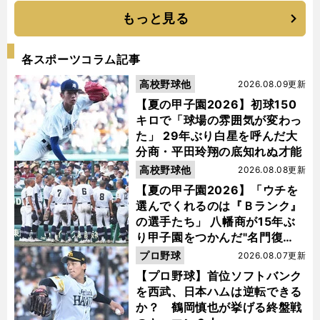
もっと見る
各スポーツコラム記事
高校野球他
2026.08.09更新
【夏の甲子園2026】初球150
キロで「球場の雰囲気が変わっ
た」 29年ぶり白星を呼んだ大
分商・平田玲翔の底知れぬ才能
高校野球他
2026.08.08更新
【夏の甲子園2026】「ウチを
選んでくれるのは『Ｂランク』
の選手たち」 八幡商が15年ぶ
り甲子園をつかんだ"名門復
活"の舞台裏
プロ野球
2026.08.07更新
【プロ野球】首位ソフトバンク
を西武、日本ハムは逆転できる
か？ 鶴岡慎也が挙げる終盤戦