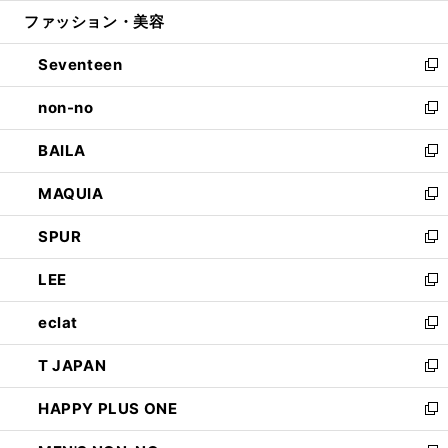
ウ
ン
ウ
ファッション・美容
く
で
ド
ィ
開
ウ
ン
Seventeen
く
で
ド
新
開
ウ
し
non-no
く
で
い
新
開
ウ
し
BAILA
く
ィ
い
新
ン
ウ
し
MAQUIA
ド
ィ
い
新
ウ
ン
ウ
し
SPUR
で
ド
ィ
い
新
開
ウ
ン
ウ
し
LEE
く
で
ド
ィ
い
新
開
ウ
ン
ウ
し
eclat
く
で
ド
ィ
い
新
開
ウ
ン
ウ
し
T JAPAN
く
で
ド
ィ
い
新
開
ウ
ン
ウ
し
HAPPY PLUS ONE
く
で
ド
ィ
い
新
開
ウ
ン
ウ
し