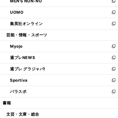
MEN'S NON-NO
く
で
ド
ィ
い
新
開
ウ
ン
ウ
し
UOMO
く
で
ド
ィ
い
新
開
ウ
ン
ウ
し
集英社オンライン
く
で
ド
ィ
い
新
開
ウ
ン
ウ
し
芸能・情報・スポーツ
く
で
ド
ィ
い
開
ウ
ン
ウ
Myojo
く
で
ド
ィ
新
開
ウ
ン
し
週プレNEWS
く
で
ド
い
新
開
ウ
ウ
し
週プレ グラジャパ!
く
で
ィ
い
新
開
ン
ウ
し
Sportiva
く
ド
ィ
い
新
ウ
ン
ウ
し
パラスポ
で
ド
ィ
い
新
開
ウ
ン
ウ
し
書籍
く
で
ド
ィ
い
開
ウ
ン
ウ
文芸・文庫・総合
く
で
ド
ィ