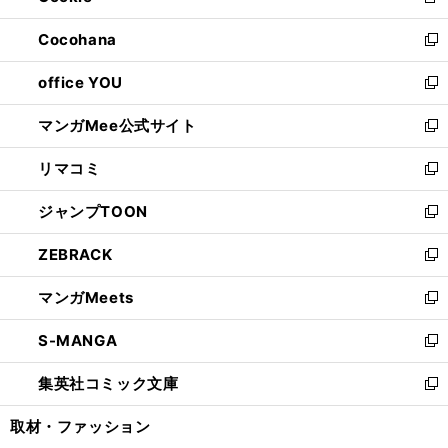
新
開
ウ
ン
し
Cocohana
く
で
ド
い
新
開
ウ
ウ
し
office YOU
く
で
ィ
い
新
開
ン
ウ
し
マンガMee公式サイト
く
ド
ィ
い
新
ウ
ン
ウ
し
リマコミ
で
ド
ィ
い
新
開
ウ
ン
ウ
し
ジャンプTOON
く
で
ド
ィ
い
新
開
ウ
ン
ウ
し
ZEBRACK
く
で
ド
ィ
い
新
開
ウ
ン
ウ
し
マンガMeets
く
で
ド
ィ
い
新
開
ウ
ン
ウ
し
S-MANGA
く
で
ド
ィ
い
新
開
ウ
ン
ウ
し
集英社コミック文庫
く
で
ド
ィ
い
新
開
ウ
ン
ウ
し
取材・ファッション
く
で
ド
ィ
い
開