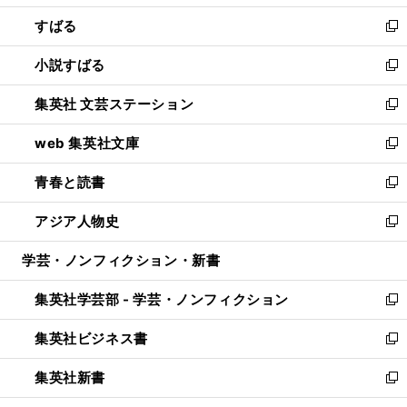
開
ウ
ン
すばる
く
で
ド
新
開
ウ
し
小説すばる
く
で
い
新
開
ウ
し
集英社 文芸ステーション
く
ィ
い
新
ン
ウ
し
web 集英社文庫
ド
ィ
い
新
ウ
ン
ウ
し
青春と読書
で
ド
ィ
い
新
開
ウ
ン
ウ
し
アジア人物史
く
で
ド
ィ
い
新
開
ウ
ン
ウ
し
学芸・ノンフィクション・新書
く
で
ド
ィ
い
開
ウ
ン
ウ
集英社学芸部 - 学芸・ノンフィクション
く
で
ド
ィ
新
開
ウ
ン
し
集英社ビジネス書
く
で
ド
い
新
開
ウ
ウ
し
集英社新書
く
で
ィ
い
新
開
ン
ウ
し