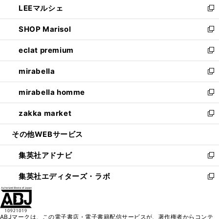
LEEマルシェ
く
で
ド
ィ
い
新
開
ウ
ン
ウ
し
SHOP Marisol
く
で
ド
ィ
い
新
開
ウ
ン
ウ
し
eclat premium
く
で
ド
ィ
い
新
開
ウ
ン
ウ
し
mirabella
く
で
ド
ィ
い
新
開
ウ
ン
ウ
し
mirabella homme
く
で
ド
ィ
い
新
開
ウ
ン
ウ
し
zakka market
く
で
ド
ィ
い
新
開
ウ
ン
ウ
し
その他WEBサービス
く
で
ド
ィ
い
開
ウ
ン
ウ
集英社アドナビ
く
で
ド
ィ
新
開
ウ
ン
し
集英社エディターズ・ラボ
く
で
ド
い
新
開
ウ
ウ
し
く
で
ィ
い
開
ン
ウ
ABJマークは、この電子書店・電子書籍配信サービスが、著作権者からコンテ
く
ド