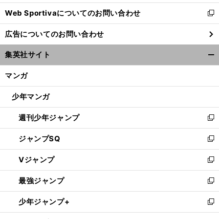
開
Web Sportivaについてのお問い合わせ
く
新
し
広告についてのお問い合わせ
い
ウ
集英社サイト
ィ
開
ン
く/
マンガ
ド
閉
ウ
じ
少年マンガ
で
る
開
週刊少年ジャンプ
く
新
し
ジャンプSQ
い
新
ウ
し
Vジャンプ
ィ
い
新
ン
ウ
し
最強ジャンプ
ド
ィ
い
新
ウ
ン
ウ
し
少年ジャンプ+
で
ド
ィ
い
新
開
ウ
ン
ウ
し