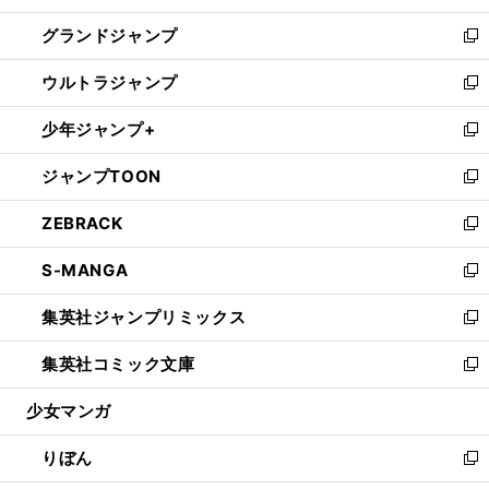
ウ
ン
ウ
し
グランドジャンプ
で
ド
ィ
い
新
開
ウ
ン
ウ
し
ウルトラジャンプ
く
で
ド
ィ
い
新
開
ウ
ン
ウ
し
少年ジャンプ+
く
で
ド
ィ
い
新
開
ウ
ン
ウ
し
ジャンプTOON
く
で
ド
ィ
い
新
開
ウ
ン
ウ
し
ZEBRACK
く
で
ド
ィ
い
新
開
ウ
ン
ウ
し
S-MANGA
く
で
ド
ィ
い
新
開
ウ
ン
ウ
し
集英社ジャンプリミックス
く
で
ド
ィ
い
新
開
ウ
ン
ウ
し
集英社コミック文庫
く
で
ド
ィ
い
新
開
ウ
ン
ウ
し
少女マンガ
く
で
ド
ィ
い
開
ウ
ン
ウ
りぼん
く
で
ド
ィ
新
開
ウ
ン
し