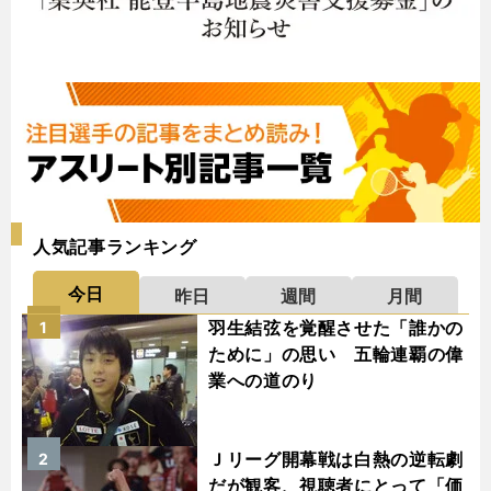
人気記事ランキング
今日
昨日
週間
月間
羽生結弦を覚醒させた「誰かの
1
ために」の思い 五輪連覇の偉
業への道のり
Ｊリーグ開幕戦は白熱の逆転劇
2
だが観客、視聴者にとって「価