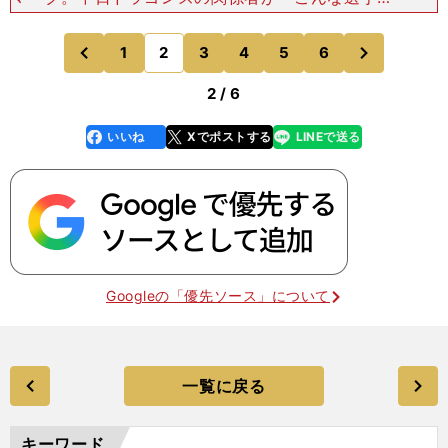
地元にいたのか」と驚いていたそうだ。２年目の春
のキャンプで一軍に帯同し、４月には支配下登録を
次
1
2
3
4
5
6
のページへ
のページへ
勝ち取ると、３
前
2 / 6
いいね
Xでポストする
LINEで送る
line
faceboo
x
k
Googleの「優先ソース」について
一覧に戻る
キーワード