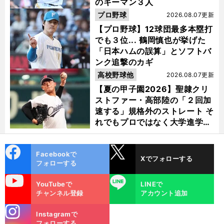
のキーマン３人
プロ野球
2026.08.07更新
【プロ野球】12球団最多本塁打
でも３位... 鶴岡慎也が挙げた
「日本ハムの誤算」とソフトバ
ンク追撃のカギ
高校野球他
2026.08.07更新
【夏の甲子園2026】聖隷クリ
ストファー・高部陸の「２回加
速する」規格外のストレート そ
れでもプロではなく大学進学を
選ぶ理由
cebo
X
Facebookで
Xでフォローする
ok
フォローする
uTube
LINE
YouTubeで
LINEで
チャンネル登録
アカウント追加
stagra
Instagramで
m
フォローする