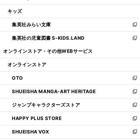
開
ウ
ン
ウ
し
キッズ
く
で
ド
ィ
い
開
ウ
ン
ウ
集英社みらい文庫
く
で
ド
ィ
新
開
ウ
ン
し
集英社の児童図書 S-KIDS.LAND
く
で
ド
い
新
開
ウ
ウ
し
オンラインストア・
その他WEBサービス
く
で
ィ
い
開
ン
ウ
オンラインストア
く
ド
ィ
ウ
ン
OTO
で
ド
新
開
ウ
し
SHUEISHA MANGA-ART HERITAGE
く
で
い
新
開
ウ
し
ジャンプキャラクターズストア
く
ィ
い
新
ン
ウ
し
HAPPY PLUS STORE
ド
ィ
い
新
ウ
ン
ウ
し
SHUEISHA VOX
で
ド
ィ
い
新
開
ウ
ン
ウ
し