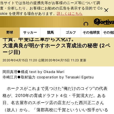
当サイトでは当社の提携先等がお客様のニーズ等について調
査・分析したり、お客様にお勧めの広告を表⽰する⽬的で Co
閉じ
okie を使⽤する場合があります。
詳しくはこちら
る
マイペ
web Sportiva (webスポルティーバ)
検索
メニュ
we
ー
野球の記事一覧
プロ野球
千賀、甲斐は三軍から大
b
ジ
野球
サッカー
競馬
ゴルフ
その他球技
その他
ス
千賀、甲斐は三軍から大化け。
ポ
大道典良が明かすホークス育成法の秘密 (2ペ
ル
ージ目)
テ
ィ
2020年04月15日 11:20 公開
2020年04月15日 11:23 更新
ー
バ
岡田真理●構成 text by Okada Mari
寺崎江月●取材協力 cooperation by Terasaki Egetsu
ホークスがこれまで見つけた"俺だけのコイツ"の代表
格が、2010年の育成ドラフト４位・千賀滉大だ。ある
日、名古屋市のスポーツ店の店主だった西川正二さん
（故人）から、「蒲郡高校に千賀といういい投手がいる