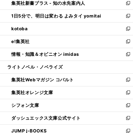
集英社新書プラス - 知の水先案内人
く
ド
ィ
い
新
ウ
ン
ウ
し
1日5分で、明日は変わる よみタイ yomitai
で
ド
ィ
い
新
開
ウ
ン
ウ
し
kotoba
く
で
ド
ィ
い
新
開
ウ
ン
ウ
し
e!集英社
く
で
ド
ィ
い
新
開
ウ
ン
ウ
し
情報・知識＆オピニオン imidas
く
で
ド
ィ
い
新
開
ウ
ン
ウ
し
ライトノベル・ノベライズ
く
で
ド
ィ
い
開
ウ
ン
ウ
集英社Webマガジン コバルト
く
で
ド
ィ
新
開
ウ
ン
し
集英社オレンジ文庫
く
で
ド
い
新
開
ウ
ウ
し
シフォン文庫
く
で
ィ
い
新
開
ン
ウ
し
ダッシュエックス文庫公式サイト
く
ド
ィ
い
新
ウ
ン
ウ
し
JUMP j-BOOKS
で
ド
ィ
い
新