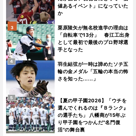
値あるイベント」になっていた
か
栗原陵矢が無名校進学の理由は
3
「自転車で13分」 春江工出身
として最初で最後のプロ野球選
手となった
4
羽生結弦が一時は諦めたソチ五
輪の金メダル「五輪の本当の怖
さを知った......」
5
【夏の甲子園2026】「ウチを
選んでくれるのは『Ｂランク』
の選手たち」 八幡商が15年ぶ
り甲子園をつかんだ"名門復
活"の舞台裏