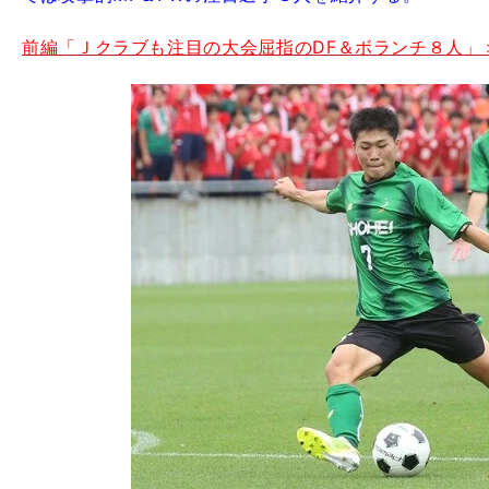
前編「Ｊクラブも注目の大会屈指のDF＆ボランチ８人」