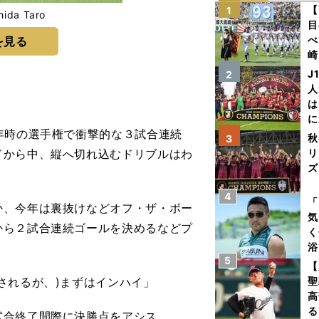
【
1
da Taro
目
べ
を見る
崎
「
J
2
て
人
は
に
年時の選手権で衝撃的な３試合連続
と
秋
3
ドから中、縦へ切れ込むドリブルはわ
リ
ズ
4
を
「
、今年は裏抜けなどオフ・ザ・ボー
気
から２試合連続ゴールを決めるなどプ
く
浴
5
太
【
ァ
されるが、)まずはインハイ」
聖
高
る
合終了間際に決勝点をアシス