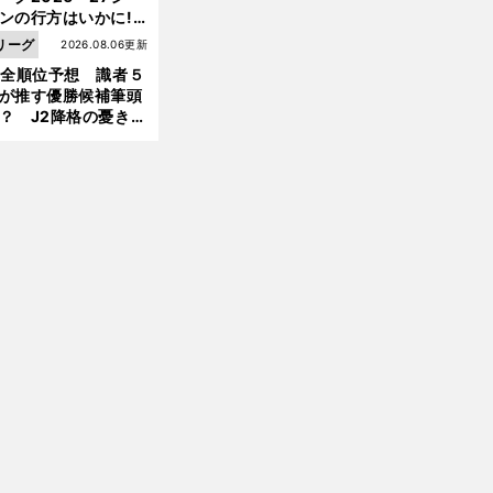
ンの行方はいかに!?
５人の識者が全順位
リーグ
2026.08.06更新
大胆予想
1全順位予想 識者５
が推す優勝候補筆頭
？ J2降格の憂き目
遭いそうな３クラブ
は？
前
日本代表やＪクラブ入りを狙う逸材たち
へ