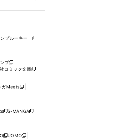
ャンプルーキー！
新
し
い
ウ
ャンプ
新
ィ
社コミック文庫
し
新
ン
い
し
ド
ウ
い
ウ
ガMeets
新
ィ
ウ
で
し
ン
ィ
開
い
ド
ン
く
ウ
ウ
ド
s
S-MANGA
新
新
ィ
で
ウ
し
し
ン
開
で
い
い
ド
く
開
ウ
ウ
ウ
NO
UOMO
く
新
新
ィ
ィ