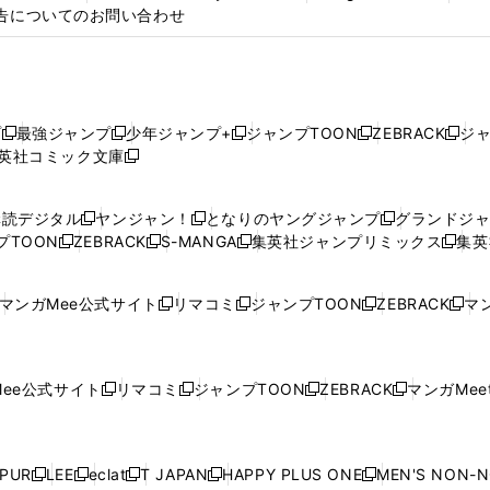
告についてのお問い合わせ
プ
最強ジャンプ
少年ジャンプ+
ジャンプTOON
ZEBRACK
ジ
新
新
新
新
新
英社コミック文庫
し
新
し
し
し
し
い
い
し
い
い
い
ウ
ウ
い
ウ
ウ
ウ
購読デジタル
ヤンジャン！
となりのヤングジャンプ
グランドジ
新
新
新
ィ
ィ
ウ
ィ
ィ
ィ
プTOON
ZEBRACK
S-MANGA
集英社ジャンプリミックス
集英
新
し
新
し
新
し
新
ン
ン
ィ
ン
ン
ン
し
い
し
い
し
い
し
ド
ド
ン
ド
ド
ド
い
ウ
い
ウ
い
ウ
い
ウ
ウ
ド
ウ
ウ
ウ
マンガMee公式サイト
リマコミ
ジャンプTOON
ZEBRACK
マン
新
新
新
新
ウ
ィ
ウ
ィ
ウ
ィ
ウ
で
で
ウ
で
で
で
し
し
し
し
し
ィ
ン
ィ
ン
ィ
ン
ィ
開
開
で
開
開
開
い
い
い
い
い
ン
ド
ン
ド
ン
ド
ン
く
く
開
く
く
く
ウ
ウ
ウ
ウ
ウ
ド
ウ
ド
ウ
ド
ウ
ド
ee公式サイト
リマコミ
ジャンプTOON
ZEBRACK
マンガMeet
く
新
新
新
新
ィ
ィ
ィ
ィ
ィ
ウ
で
ウ
で
ウ
で
ウ
し
し
し
し
ン
ン
ン
ン
ン
で
開
で
開
で
開
で
い
い
い
い
ド
ド
ド
ド
ド
開
く
開
く
開
く
開
ウ
ウ
ウ
ウ
ウ
ウ
ウ
ウ
ウ
PUR
LEE
eclat
T JAPAN
HAPPY PLUS ONE
MEN'S NON-
く
く
く
く
新
新
新
新
新
ィ
ィ
ィ
ィ