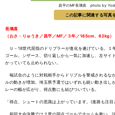
昌平のMF長璃喜 photo by Yoshi
この記事に関連する写真
長璃喜
（おさ・りゅうき／昌平／MF／３年／165cm、62kg）
Ｕ－18世代屈指のドリブラーが進化を遂げている。１
ゴール。シザース、切り返しから一気に加速し、左サイ
かっていても止められない。
毎試合のように対戦相手からドリブルを警戒されるなか
ルの動きが増加。埼玉県予選ではいずれも鋭い動き出し
レーの幅が広がり、得点数にも結びついている。
「得点、シュートの意識は上がっています。(進路も注目
前回大会決勝では２度の同点ゴールでチームを救い、試