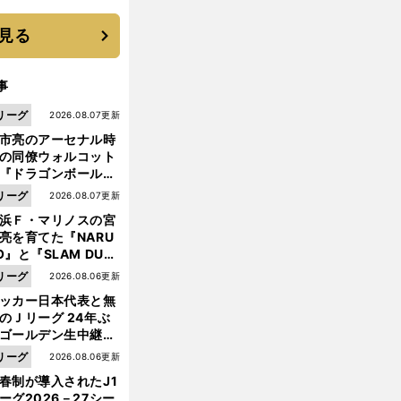
 それでもプロではな
大学進学を選ぶ理由
見る
事
リーグ
2026.08.07更新
市亮のアーセナル時
の同僚ウォルコット
『ドラゴンボール』
大好き ポドルスキは
リーグ
2026.08.07更新
向小次郎に憧れてい
浜Ｆ・マリノスの宮
亮を育てた『NARU
O』と『SLAM DUN
』 中京大中京の同
リーグ
2026.08.06更新
生・木原龍一は"ジ
ッカー日本代表と無
ンプ係"だった
のＪリーグ 24年ぶ
ゴールデン生中継の
幕戦でヘタな試合は
リーグ
2026.08.06更新
せられない
春制が導入されたJ1
ーグ2026－27シー