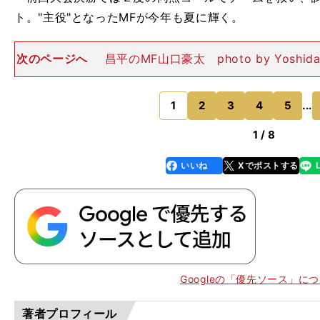
ト。"主役"となったMFが今年も夏に輝く。
次のページへ
昌平のMF山口豪太 photo by Yoshid
（やまぐち・ごうた／昌平／MF／３年／172cm、60k
ースのFC LAVIDA時代から注目されてきたス
1
2
3
4
5
...
のページへ
1 / 8
いいね
Xでポストする
line
faceboo
x
k
Googleの「優先ソース」に
著者プロフィール