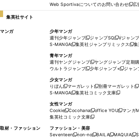
Web Sportivaについてのお問い合わせ
広
し
新
い
し
集英社サイト
ウ
い
ィ
ウ
マンガ
少年マンガ
ン
ィ
週刊少年ジャンプ
ジャンプSQ
Vジャン
ド
ン
新
新
S-MANGA
集英社ジャンプリミックス
集
ウ
ド
新
し
し
新
で
ウ
し
い
い
し
青年マンガ
開
で
い
ウ
ウ
い
週刊ヤングジャンプ
ヤングジャンプ定期
新
く
開
ウ
ィ
ィ
ウ
ウルトラジャンプ
少年ジャンプ+
ジャン
新
し
新
く
ィ
ン
ン
ィ
し
い
し
ン
ド
ド
ン
少女マンガ
い
ウ
い
ド
ウ
ウ
ド
りぼん
マーガレット
別冊マーガレット
新
新
新
ウ
ィ
ウ
ウ
で
で
ウ
S-MANGA
集英社コミック文庫
し
新
し
新
ィ
ン
ィ
で
開
開
で
い
し
い
し
ン
ド
ン
女性マンガ
開
く
く
開
ウ
い
ウ
い
ド
ウ
ド
Cookie
Cocohana
office YOU
マンガM
く
く
新
新
新
ィ
ウ
ィ
ウ
ウ
で
ウ
集英社コミック文庫
し
新
し
し
ン
ィ
ン
ィ
で
開
で
い
し
い
い
ド
ン
ド
ン
取材・ファッション
ファッション・美容
開
く
開
ウ
い
ウ
ウ
ウ
ド
ウ
ド
Seventeen
non-no
BAILA
MAQUIA
S
く
く
新
新
新
新
ィ
ウ
ィ
ィ