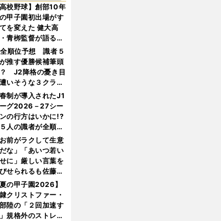
高校野球】創部10年
の甲子園初出場がす
てを変えた 健大高
・青栁監督が語る
機動破壊」はこうし
1全順位予想 識者５
生まれた
が推す優勝候補筆頭
？ J2降格の憂き目
遭いそうな３クラブ
は？
春制が導入されたJ1
ーグ2026－27シー
ンの行方はいかに!?
５人の識者が全順位
大胆予想
お前がラクして生意
だな」「あいつ若い
せに」厳しい言葉を
びせられるも佐藤慎
郎が貫いた誇りとフ
夏の甲子園2026】
ンへの思い
隷クリストファー・
部陸の「２回加速す
」規格外のストレー