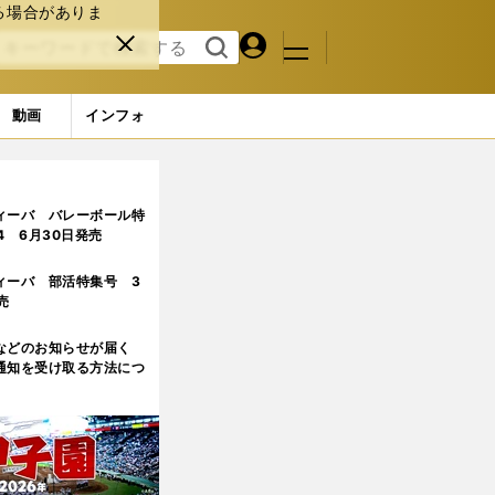
る場合がありま
マイペ
閉じ
検索
メニュ
ー
る
す
ジ
る
動画
インフォ
ブラー」「難易度の高いゴールを連発」
ィーバ バレーボール特
.4 6月30日発売
ィーバ 部活特集号 3
売
などのお知らせが届く
通知を受け取る方法につ