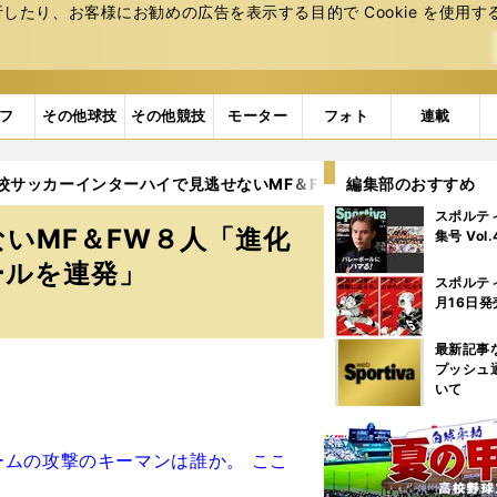
たり、お客様にお勧めの広告を表⽰する⽬的で Cookie を使⽤す
フ
その他球技
その他競技
モーター
フォト
連載
校サッカーインターハイで見逃せないMF＆FW８人「進化するドリ
編集部のおすすめ
スポルテ
いMF＆FW８人「進化
集号 Vol
ールを連発」
スポルテ
月16日発
最新記事
プッシュ
いて
ムの攻撃のキーマンは誰か。 ここ