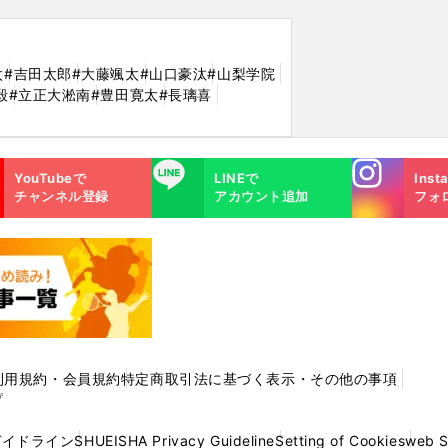
太
#吉田太郎
#大藤颯太
#山口豪汰
#山梨学院
毅
#立正大淞南
#豊田寛太
#長璃喜
Instagra
LINE
YouTubeで
LINEで
Inst
m
チャンネル登録
アカウント追加
フォ
利用規約・会員規約
特定商取引法に基づく表示・その他の事項
プ
ガイドライン
SHUEISHA Privacy Guideline
Setting of Cookies
web 