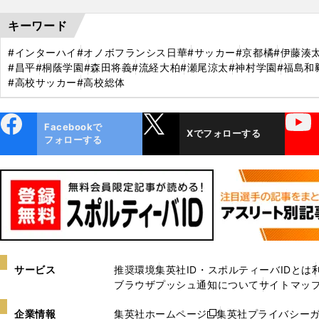
キーワード
#インターハイ
#オノボフランシス日華
#サッカー
#京都橘
#伊藤湊
#昌平
#桐蔭学園
#森田将義
#流経大柏
#瀬尾涼太
#神村学園
#福島和
#高校サッカー
#高校総体
ebo
X
YouTube
Facebookで
Xでフォローする
ok
フォローする
サービス
推奨環境
集英社ID・スポルティーバIDとは
ブラウザプッシュ通知について
サイトマッ
企業情報
集英社ホームページ
集英社プライバシー
新