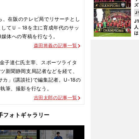
ズ
J
を
から、在阪のテレビ局でリサーチとし
J
人
としてＵ－18を主に育成年代のサッ
は
B媒体への寄稿を行なう。
に
と
森田将義の記事一覧
から金子達仁氏主宰、スポーツライタ
ーツ新聞静岡支局記者などを経て、
カ」(講談社)で編集記者。U-18の
、執筆、撮影を行なう。
吉田太郎の記事一覧
＆ボランチ８人 世代別
手フォトギャラリー