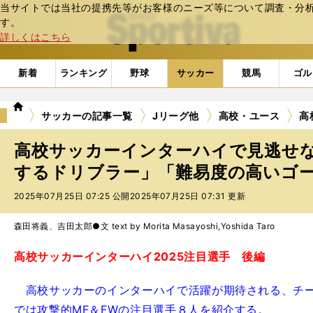
当サイトでは当社の提携先等がお客様のニーズ等について調査・分析し
web Sportiva (webスポルティーバ)
す。
詳しくはこちら
新着
ランキング
野球
サッカー
競馬
ゴル
we
サッカーの記事一覧
Jリーグ他
高校・ユース
高
b
ス
高校サッカーインターハイで見逃せな
ポ
ル
するドリブラー」「難易度の高いゴ
テ
2025年07月25日 07:25 公開
2025年07月25日 07:31 更新
ィ
ー
バ
森田将義、吉田太郎●文 text by Morita Masayoshi,Yoshida Taro
高校サッカーインターハイ2025注目選手 後編
高校サッカーのインターハイで活躍が期待される、チー
では攻撃的MF＆FWの注目選手８人を紹介する。