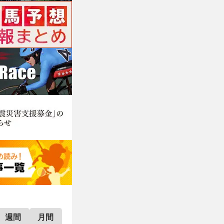
週間
月間