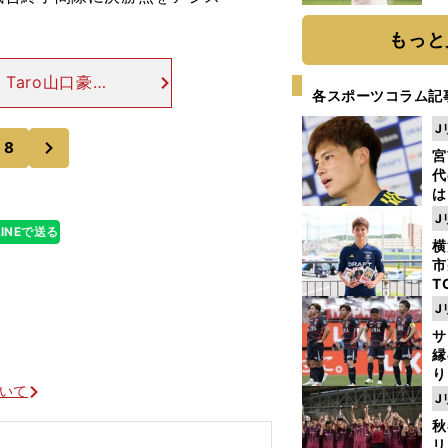
ト
く
もっと
a Taro山口豪太
各スポーツコラム記
g） ジュニアユ
ーパーレ
J
次
8
宮
代
は
が
J
日
LINEで送る
横
た
市
T
K
J
級
サ
ャ
縁
り
ついて
開
J
見
秋
リ