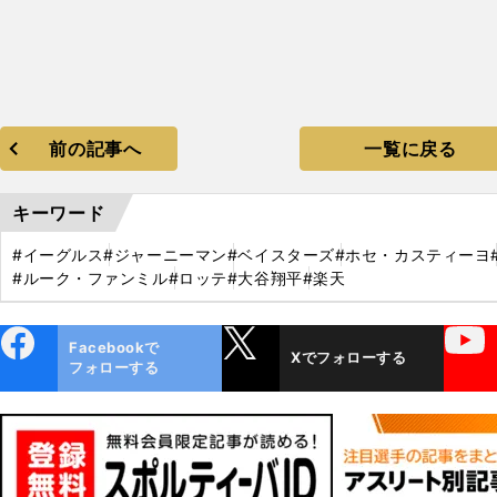
前の記事へ
一覧に戻る
キーワード
#イーグルス
#ジャーニーマン
#ベイスターズ
#ホセ・カスティーヨ
#ルーク・ファンミル
#ロッテ
#大谷翔平
#楽天
ebo
X
YouTube
Facebookで
Xでフォローする
ok
フォローする