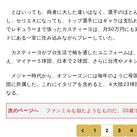
とはいっても、両者に大した違いはなく、選手のほとん
し、セリエＡになっても、トップ選手にはギャラは支払
でレギュラーまで張ったカスティーヨは、月
50
万円にも
ドにある一室に住み込みながらプレーしていた。
カスティーヨがプロ生活で袖を通したユニフォームは
え、マイナー５球団、日本で２球団、さらに台湾やメキ
メジャー時代から、オフシーズンには毎年のように母国
団に所属した。これにイタリアを含めると、４大陸
23
球
なる。
次のページへ
ファンミルも似たようなものだ。20歳
り、最初はミネソタ・ツインズ、その後ロサンゼルス・
リーブランド・インディアンス、シンシナティ・レッズ
ったものの、ついにメジ
1
2
3
4
のページへ
のページへ
前