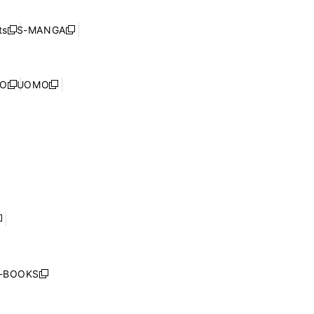
開
い
ド
ン
く
ウ
ウ
ド
s
S-MANGA
新
新
ィ
で
ウ
し
し
ン
開
で
い
い
ド
く
開
ウ
ウ
ウ
NO
UOMO
く
新
新
ィ
ィ
で
し
し
ン
ン
開
い
い
ド
ド
く
ウ
ウ
ウ
ウ
ィ
ィ
で
で
ン
ン
開
開
ド
ド
く
く
ウ
ウ
で
で
開
開
く
く
し
い
ウ
j-BOOKS
新
ィ
し
ン
い
ド