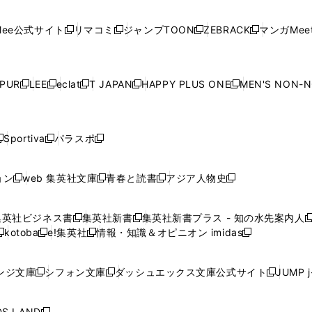
開
開
で
開
開
開
い
い
い
い
い
ン
ド
ン
ド
ン
ド
ン
く
く
開
く
く
く
ウ
ウ
ウ
ウ
ウ
ド
ウ
ド
ウ
ド
ウ
ド
ee公式サイト
リマコミ
ジャンプTOON
ZEBRACK
マンガMeet
く
新
新
新
新
ィ
ィ
ィ
ィ
ィ
ウ
で
ウ
で
ウ
で
ウ
し
し
し
し
ン
ン
ン
ン
ン
で
開
で
開
で
開
で
い
い
い
い
ド
ド
ド
ド
ド
開
く
開
く
開
く
開
ウ
ウ
ウ
ウ
ウ
ウ
ウ
ウ
ウ
PUR
LEE
eclat
T JAPAN
HAPPY PLUS ONE
MEN'S NON-
く
く
く
く
新
新
新
新
新
ィ
ィ
ィ
ィ
で
で
で
で
で
し
し
し
し
し
ン
ン
ン
ン
開
開
開
開
開
い
い
い
い
い
ド
ド
ド
ド
く
く
く
く
く
ウ
ウ
ウ
ウ
ウ
ウ
ウ
ウ
ウ
Sportiva
パラスポ
新
新
ィ
ィ
ィ
ィ
ィ
で
で
で
で
し
し
し
ン
ン
ン
ン
ン
開
開
開
開
い
い
い
ド
ド
ド
ド
ド
ョン
web 集英社文庫
青春と読書
アジア人物史
く
く
く
く
新
新
新
新
ウ
ウ
ウ
ウ
ウ
ウ
ウ
ウ
し
し
し
し
ィ
ィ
ィ
で
で
で
で
で
い
い
い
い
ン
ン
ン
集英社ビジネス書
集英社新書
集英社新書プラス - 知の水先案内人
開
開
開
開
開
新
新
新
ウ
ウ
ウ
ウ
ド
ド
ド
kotoba
e!集英社
情報・知識＆オピニオン imidas
く
く
く
く
く
新
し
新
し
新
ィ
ィ
ィ
ィ
ウ
ウ
ウ
し
し
い
し
い
し
ン
ン
ン
ン
で
で
で
い
い
ウ
い
ウ
い
ド
ド
ド
ド
ンジ文庫
シフォン文庫
ダッシュエックス文庫公式サイト
JUMP 
開
開
開
新
新
新
ウ
ウ
ィ
ウ
ィ
ウ
ウ
ウ
ウ
ウ
く
く
く
し
し
し
ィ
ィ
ン
ィ
ン
ィ
で
で
で
で
い
い
い
ン
ン
ド
ン
ド
ン
S.LAND