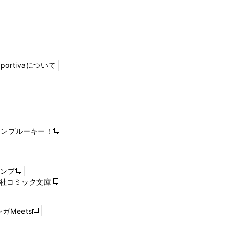
Sportivaについて
ャンプルーキー！
新
し
い
ウ
ャンプ
新
ィ
社コミック文庫
し
新
ン
い
し
ド
ウ
い
ウ
ガMeets
新
ィ
ウ
で
し
ン
ィ