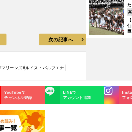
た
控
高
ず
【
で
仙
受
巨
恩
次の記事へ
交
#マリーンズ
#ルイス・バルブエナ
Instagra
LINE
YouTubeで
LINEで
Inst
m
チャンネル登録
アカウント追加
フォ