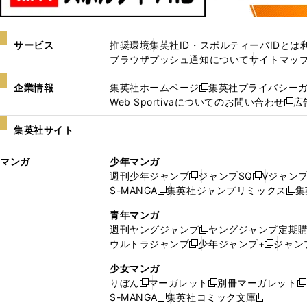
サービス
推奨環境
集英社ID・スポルティーバIDとは
ブラウザプッシュ通知について
サイトマッ
企業情報
集英社ホームページ
集英社プライバシー
新
Web Sportivaについてのお問い合わせ
広
し
新
い
し
集英社サイト
ウ
い
ィ
ウ
マンガ
少年マンガ
ン
ィ
週刊少年ジャンプ
ジャンプSQ
Vジャン
ド
ン
新
新
S-MANGA
集英社ジャンプリミックス
集
ウ
ド
新
し
し
新
で
ウ
し
い
い
し
青年マンガ
開
で
い
ウ
ウ
い
週刊ヤングジャンプ
ヤングジャンプ定期
新
く
開
ウ
ィ
ィ
ウ
ウルトラジャンプ
少年ジャンプ+
ジャン
新
し
新
く
ィ
ン
ン
ィ
し
い
し
ン
ド
ド
ン
少女マンガ
い
ウ
い
ド
ウ
ウ
ド
りぼん
マーガレット
別冊マーガレット
新
新
新
ウ
ィ
ウ
ウ
で
で
ウ
S-MANGA
集英社コミック文庫
し
新
し
新
ィ
ン
ィ