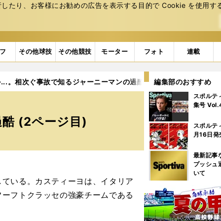
たり、お客様にお勧めの広告を表⽰する⽬的で Cookie を使⽤す
フ
その他球技
その他競技
モーター
フォト
連載
...。相次ぐ事故で知るジャーニーマンの過酷
編集部のおすすめ
2ページ目
スポルテ
集号 Vol
 (2ページ目)
スポルテ
月16日発
最新記事
プッシュ
いて
ている。カスティーヨは、イタリア
フーフトクラッセの強豪チームである