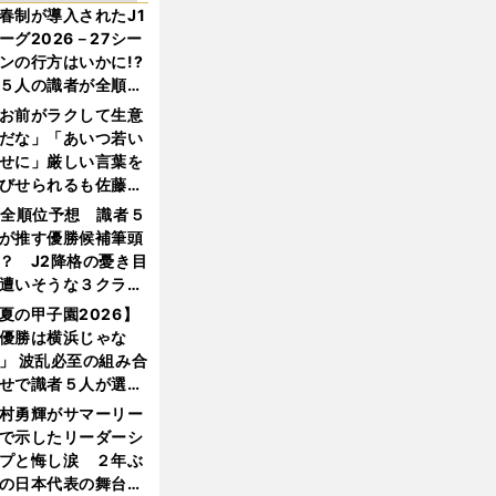
春制が導入されたJ1
ーグ2026－27シー
ンの行方はいかに!?
５人の識者が全順位
大胆予想
お前がラクして生意
だな」「あいつ若い
せに」厳しい言葉を
びせられるも佐藤慎
郎が貫いた誇りとフ
1全順位予想 識者５
ンへの思い
が推す優勝候補筆頭
？ J2降格の憂き目
遭いそうな３クラブ
は？
夏の甲子園2026】
優勝は横浜じゃな
」 波乱必至の組み合
せで識者５人が選ん
優勝校はここだ！
村勇輝がサマーリー
で示したリーダーシ
プと悔し涙 ２年ぶ
の日本代表の舞台を