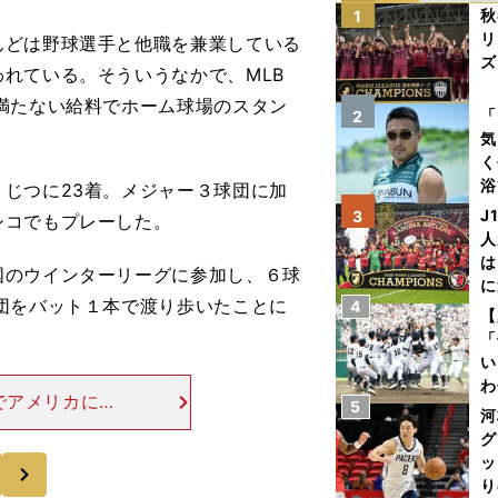
秋
1
リ
どは野球選手と他職を兼業している
ズ
われている。そういうなかで、
MLB
満たない給料でホーム球場のスタン
を
「
2
気
く
浴
、じつに
23
着。メジャー３球団に加
太
J
3
シコでもプレーした。
ァ
人
は
のウインターリーグに参加し、６球
に
団をバット１本で渡り歩いたことに
4
と
【
「
い
わ
でアメリカに渡
5
だ
河
ドジャース、ク
グ
と契約先は変わ
ッ
次
り