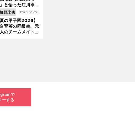
」と悟った江川卓の
え投手は、公式戦わ
校野球他
2026.08.05更
か16イニングの登板
夏の甲子園2026】
新
大洋から２位指名を
台育英の同級生、元
けた
人のチームメイト、
師と教え子...聖地で
差する運命の再会
agramで
ローする