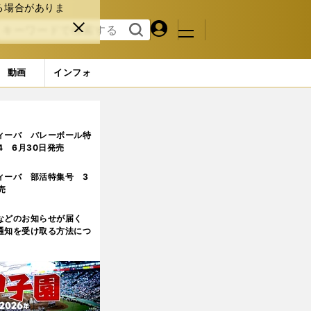
る場合がありま
マイペ
閉じ
検索
メニュ
ー
る
す
ジ
る
動画
インフォ
ィーバ バレーボール特
.4 6月30日発売
ィーバ 部活特集号 3
売
などのお知らせが届く
通知を受け取る方法につ