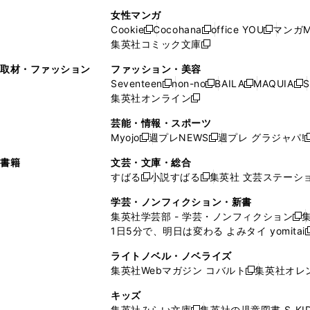
で
開
開
で
い
し
い
し
ン
ド
ン
女性マンガ
開
く
く
開
ウ
い
ウ
い
ド
ウ
ド
Cookie
Cocohana
office YOU
マンガM
く
く
新
新
新
ィ
ウ
ィ
ウ
ウ
で
ウ
集英社コミック文庫
し
新
し
し
ン
ィ
ン
ィ
で
開
で
い
し
い
い
ド
ン
ド
ン
取材・ファッション
ファッション・美容
開
く
開
ウ
い
ウ
ウ
ウ
ド
ウ
ド
Seventeen
non-no
BAILA
MAQUIA
S
く
く
新
新
新
新
ィ
ウ
ィ
ィ
で
ウ
で
ウ
集英社オンライン
し
新
し
し
し
ン
ィ
ン
ン
開
で
開
で
い
し
い
い
い
ド
ン
ド
ド
芸能・情報・スポーツ
く
開
く
開
ウ
い
ウ
ウ
ウ
ウ
ド
ウ
ウ
Myojo
週プレNEWS
週プレ グラジャパ!
く
く
新
新
新
ィ
ウ
ィ
ィ
ィ
で
ウ
で
で
し
し
ン
ィ
ン
ン
ン
書籍
文芸・文庫・総合
開
で
開
開
い
い
ド
ン
ド
ド
ド
すばる
小説すばる
集英社 文芸ステーシ
く
開
く
く
新
新
ウ
ウ
ウ
ド
ウ
ウ
ウ
く
し
し
ィ
ィ
学芸・ノンフィクション・新書
で
ウ
で
で
で
い
い
ン
ン
集英社学芸部 - 学芸・ノンフィクション
開
で
開
開
開
新
ウ
ウ
ド
ド
1日5分で、明日は変わる よみタイ yomitai
く
開
く
く
く
し
新
ィ
ィ
ウ
ウ
く
い
ン
ン
ライトノベル・ノベライズ
で
で
ウ
ド
ド
集英社Webマガジン コバルト
集英社オレ
開
開
新
ィ
ウ
ウ
く
く
し
ン
キッズ
で
で
い
ド
集英社みらい文庫
集英社の児童図書 S-KID