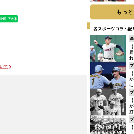
糧
は
もっと
LINEで送る
各スポーツコラム記
高
【
届
れ
巡
プ
ついて
ス
【
が
に
5
プ
な
【
が
打
ー
プ
の
【
っ
「