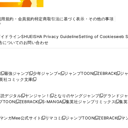
利用規約・会員規約
特定商取引法に基づく表示・その他の事項
プ
ガイドライン
SHUEISHA Privacy Guideline
Setting of Cookies
web 
告についてのお問い合わせ
プ
最強ジャンプ
少年ジャンプ+
ジャンプTOON
ZEBRACK
ジ
新
新
新
新
新
英社コミック文庫
し
新
し
し
し
し
い
い
し
い
い
い
ウ
ウ
い
ウ
ウ
ウ
購読デジタル
ヤンジャン！
となりのヤングジャンプ
グランドジ
新
新
新
ィ
ィ
ウ
ィ
ィ
ィ
プTOON
ZEBRACK
S-MANGA
集英社ジャンプリミックス
集英
新
し
新
し
新
し
新
ン
ン
ィ
ン
ン
ン
し
い
し
い
し
い
し
ド
ド
ン
ド
ド
ド
い
ウ
い
ウ
い
ウ
い
ウ
ウ
ド
ウ
ウ
ウ
マンガMee公式サイト
リマコミ
ジャンプTOON
ZEBRACK
マン
新
新
新
新
ウ
ィ
ウ
ィ
ウ
ィ
ウ
で
で
ウ
で
で
で
し
し
し
し
し
ィ
ン
ィ
ン
ィ
ン
ィ