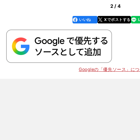
2 / 4
いいね
Xでポストする
line
faceboo
x
k
Googleの「優先ソース」に