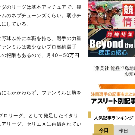
ダのリーグは基本アマチュアで、観
ームのネプチューンズくらい。弱小チ
ムにしている。
野球以外に本職を持ち、選手の力量
ファンミルは数少ないプロ契約選手
の報酬もあるので、月40～50万円
にもかかわらず、ファンミルは胸を
プロリーグ」として発足したイタリ
人気記事ランキング
ュアリーグ、セリエＡに再編されてい
今日
昨日