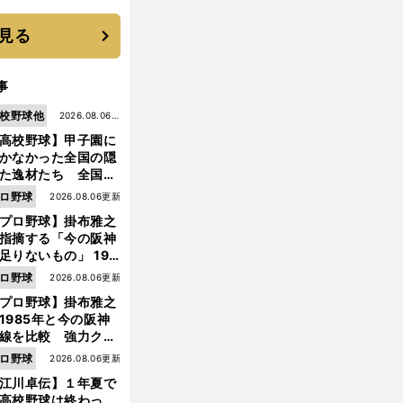
に３年目のNBA挑戦
続く
見る
事
校野球他
2026.08.06更
高校野球】甲子園に
新
かなかった全国の隠
た逸材たち 全国を
って見つけた"幻の
ロ野球
2026.08.06更新
ター候補"たち
プロ野球】掛布雅之
指摘する「今の阪神
足りないもの」 198
年のチームよりもつ
ロ野球
2026.08.06更新
がりを感じない
プロ野球】掛布雅之
1985年と今の阪神
線を比較 強力クリ
前
へ
ンナップと、チーム
ロ野球
2026.08.06更新
「大きな違い」を語
江川卓伝】１年夏で
た
高校野球は終わっ