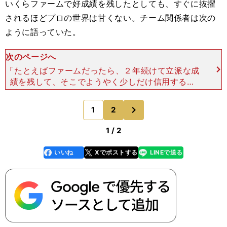
いくらファームで好成績を残したとしても、すぐに抜擢
されるほどプロの世界は甘くない。チーム関係者は次の
ように語っていた。
次のページへ
「たとえばファームだったら、２年続けて立派な成
績を残して、そこでようやく少しだけ信用する程
度。それがプロってものです。ただ、宗の身体能力
の高さは誰もが認めるところ。ポジションによって
次
1
2
のページへ
は、チャンスがある
1 / 2
いいね
Xでポストする
LINEで送る
line
faceboo
x
k