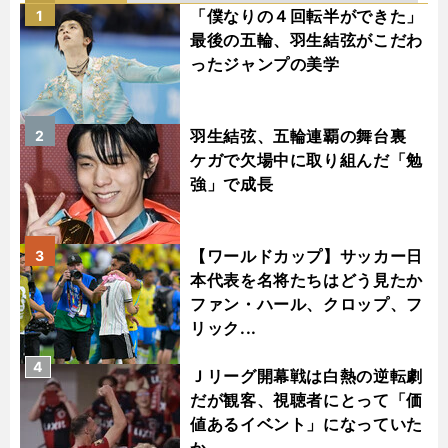
「僕なりの４回転半ができた」
1
最後の五輪、羽生結弦がこだわ
ったジャンプの美学
羽生結弦、五輪連覇の舞台裏
2
ケガで欠場中に取り組んだ「勉
強」で成長
【ワールドカップ】サッカー日
3
本代表を名将たちはどう見たか
ファン・ハール、クロップ、フ
リック...
4
Ｊリーグ開幕戦は白熱の逆転劇
だが観客、視聴者にとって「価
値あるイベント」になっていた
か