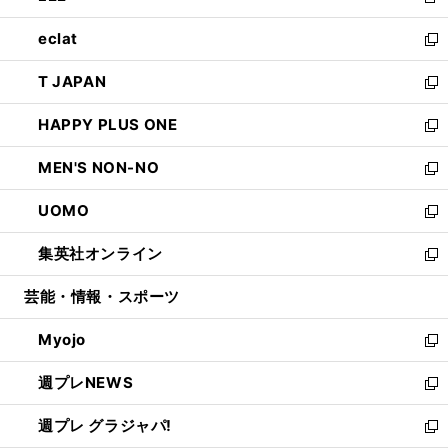
新
開
ウ
ン
ウ
し
eclat
く
で
ド
ィ
い
新
開
ウ
ン
ウ
し
T JAPAN
く
で
ド
ィ
い
新
開
ウ
ン
ウ
し
HAPPY PLUS ONE
く
で
ド
ィ
い
新
開
ウ
ン
ウ
し
MEN'S NON-NO
く
で
ド
ィ
い
新
開
ウ
ン
ウ
し
UOMO
く
で
ド
ィ
い
新
開
ウ
ン
ウ
し
集英社オンライン
く
で
ド
ィ
い
新
開
ウ
ン
ウ
し
芸能・情報・スポーツ
く
で
ド
ィ
い
開
ウ
ン
ウ
Myojo
く
で
ド
ィ
新
開
ウ
ン
し
週プレNEWS
く
で
ド
い
新
開
ウ
ウ
し
週プレ グラジャパ!
く
で
ィ
い
新
開