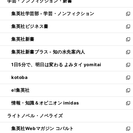
学芸・ノンフィクション・新書
く
で
ド
ィ
い
開
ウ
ン
ウ
集英社学芸部 - 学芸・ノンフィクション
く
で
ド
ィ
新
開
ウ
ン
し
集英社ビジネス書
く
で
ド
い
新
開
ウ
ウ
し
集英社新書
く
で
ィ
い
新
開
ン
ウ
し
集英社新書プラス - 知の水先案内人
く
ド
ィ
い
新
ウ
ン
ウ
し
1日5分で、明日は変わる よみタイ yomitai
で
ド
ィ
い
新
開
ウ
ン
ウ
し
kotoba
く
で
ド
ィ
い
新
開
ウ
ン
ウ
し
e!集英社
く
で
ド
ィ
い
新
開
ウ
ン
ウ
し
情報・知識＆オピニオン imidas
く
で
ド
ィ
い
新
開
ウ
ン
ウ
し
ライトノベル・ノベライズ
く
で
ド
ィ
い
開
ウ
ン
ウ
集英社Webマガジン コバルト
く
で
ド
ィ
新