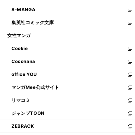
開
ウ
ン
ウ
し
S-MANGA
く
で
ド
ィ
い
新
開
ウ
ン
ウ
し
集英社コミック文庫
く
で
ド
ィ
い
新
開
ウ
ン
ウ
し
女性マンガ
く
で
ド
ィ
い
開
ウ
ン
ウ
Cookie
く
で
ド
ィ
新
開
ウ
ン
し
Cocohana
く
で
ド
い
新
開
ウ
ウ
し
office YOU
く
で
ィ
い
新
開
ン
ウ
し
マンガMee公式サイト
く
ド
ィ
い
新
ウ
ン
ウ
し
リマコミ
で
ド
ィ
い
新
開
ウ
ン
ウ
し
ジャンプTOON
く
で
ド
ィ
い
新
開
ウ
ン
ウ
し
ZEBRACK
く
で
ド
ィ
い
新
開
ウ
ン
ウ
し