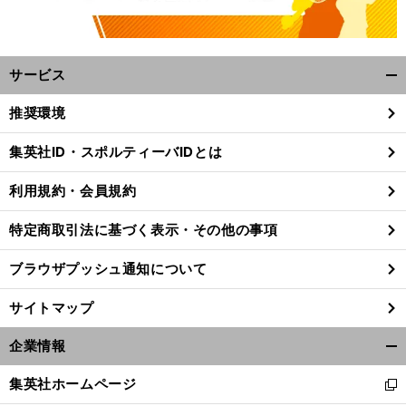
サービス
開
く/
推奨環境
閉
じ
集英社ID・スポルティーバIDとは
る
」
前
1
へ
De
NA
20
利用規約・会員規約
特定商取引法に基づく表示・その他の事項
ブラウザプッシュ通知について
サイトマップ
企業情報
開
く/
集英社ホームページ
新
閉