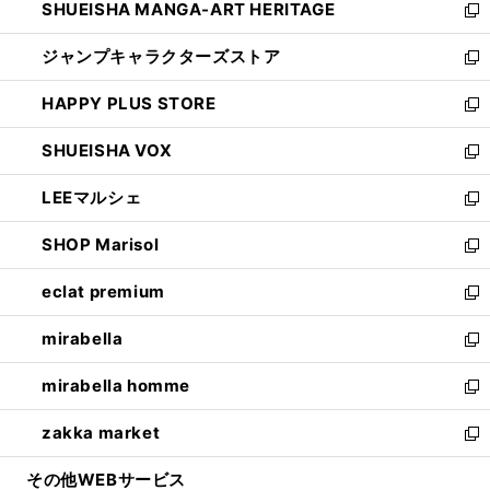
SHUEISHA MANGA-ART HERITAGE
く
で
い
新
開
ウ
し
ジャンプキャラクターズストア
く
ィ
い
新
ン
ウ
し
HAPPY PLUS STORE
ド
ィ
い
新
ウ
ン
ウ
し
SHUEISHA VOX
で
ド
ィ
い
新
開
ウ
ン
ウ
し
LEEマルシェ
く
で
ド
ィ
い
新
開
ウ
ン
ウ
し
SHOP Marisol
く
で
ド
ィ
い
新
開
ウ
ン
ウ
し
eclat premium
く
で
ド
ィ
い
新
開
ウ
ン
ウ
し
mirabella
く
で
ド
ィ
い
新
開
ウ
ン
ウ
し
mirabella homme
く
で
ド
ィ
い
新
開
ウ
ン
ウ
し
zakka market
く
で
ド
ィ
い
新
開
ウ
ン
ウ
し
その他WEBサービス
く
で
ド
ィ
い