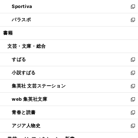
ン
ウ
し
Sportiva
く
ド
ィ
い
新
ウ
ン
ウ
し
パラスポ
で
ド
ィ
い
新
開
ウ
ン
ウ
し
書籍
く
で
ド
ィ
い
開
ウ
ン
ウ
文芸・文庫・総合
く
で
ド
ィ
開
ウ
ン
すばる
く
で
ド
新
開
ウ
し
小説すばる
く
で
い
新
開
ウ
し
集英社 文芸ステーション
く
ィ
い
新
ン
ウ
し
web 集英社文庫
ド
ィ
い
新
ウ
ン
ウ
し
青春と読書
で
ド
ィ
い
新
開
ウ
ン
ウ
し
アジア人物史
く
で
ド
ィ
い
新
開
ウ
ン
ウ
し