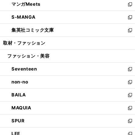
マンガMeets
く
で
ド
ィ
い
新
開
ウ
ン
ウ
し
S-MANGA
く
で
ド
ィ
い
新
開
ウ
ン
ウ
し
集英社コミック文庫
く
で
ド
ィ
い
新
開
ウ
ン
ウ
し
取材・ファッション
く
で
ド
ィ
い
開
ウ
ン
ウ
ファッション・美容
く
で
ド
ィ
開
ウ
ン
Seventeen
く
で
ド
新
開
ウ
し
non-no
く
で
い
新
開
ウ
し
BAILA
く
ィ
い
新
ン
ウ
し
MAQUIA
ド
ィ
い
新
ウ
ン
ウ
し
SPUR
で
ド
ィ
い
新
開
ウ
ン
ウ
し
LEE
く
で
ド
ィ
い