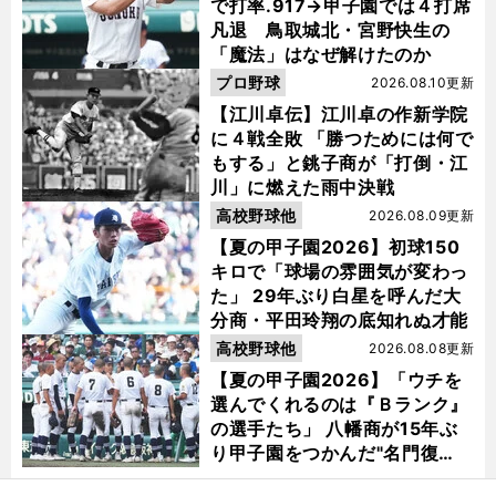
で打率.917→甲子園では４打席
凡退 鳥取城北・宮野快生の
「魔法」はなぜ解けたのか
プロ野球
2026.08.10更新
【江川卓伝】江川卓の作新学院
に４戦全敗 「勝つためには何で
もする」と銚子商が「打倒・江
川」に燃えた雨中決戦
高校野球他
2026.08.09更新
【夏の甲子園2026】初球150
キロで「球場の雰囲気が変わっ
た」 29年ぶり白星を呼んだ大
分商・平田玲翔の底知れぬ才能
高校野球他
2026.08.08更新
【夏の甲子園2026】「ウチを
選んでくれるのは『Ｂランク』
の選手たち」 八幡商が15年ぶ
り甲子園をつかんだ"名門復
活"の舞台裏