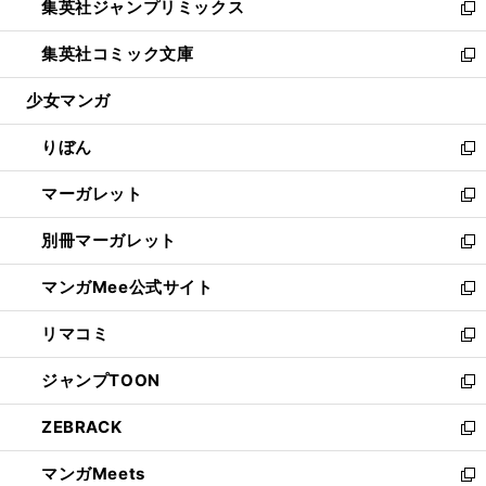
集英社ジャンプリミックス
く
で
ド
ィ
い
新
開
ウ
ン
ウ
し
集英社コミック文庫
く
で
ド
ィ
い
新
開
ウ
ン
ウ
し
少女マンガ
く
で
ド
ィ
い
開
ウ
ン
ウ
りぼん
く
で
ド
ィ
新
開
ウ
ン
し
マーガレット
く
で
ド
い
新
開
ウ
ウ
し
別冊マーガレット
く
で
ィ
い
新
開
ン
ウ
し
マンガMee公式サイト
く
ド
ィ
い
新
ウ
ン
ウ
し
リマコミ
で
ド
ィ
い
新
開
ウ
ン
ウ
し
ジャンプTOON
く
で
ド
ィ
い
新
開
ウ
ン
ウ
し
ZEBRACK
く
で
ド
ィ
い
新
開
ウ
ン
ウ
し
マンガMeets
く
で
ド
ィ
い
新