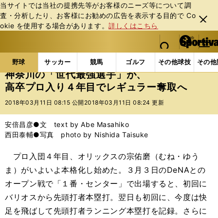
当サイトでは当社の提携先等がお客様のニーズ等について調
査・分析したり、お客様にお勧めの広告を表⽰する⽬的で Co
閉じ
okie を使⽤する場合があります。
詳しくはこちら
る
マイペ
web Sportiva (webスポルティーバ)
検索
メニュ
we
ー
野球の記事一覧
プロ野球
神奈川の「世代最強選手
b
ジ
野球
サッカー
競馬
ゴルフ
その他球技
その他
ス
神奈川の「世代最強選手」が、
ポ
高卒プロ入り４年目でレギュラー奪取へ
ル
テ
2018年03月11日 08:15 公開
2018年03月11日 08:24 更新
ィ
ー
安倍昌彦●文 text by Abe Masahiko
バ
西田泰輔●写真 photo by Nishida Taisuke
プロ入団４年目、オリックスの宗佑磨（むね・ゆう
ま）がいよいよ本格化し始めた。３月３日のDeNAとの
オープン戦で「１番・センター」で出場すると、初回に
バリオスから先頭打者本塁打。翌日も初回に、今度は快
足を飛ばして先頭打者ランニング本塁打を記録。さらに