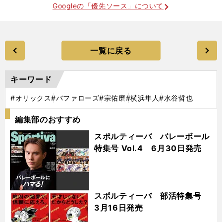
Googleの「優先ソース」について
一覧に戻る
キーワード
#オリックス
#バファローズ
#宗佑磨
#横浜隼人
#水谷哲也
編集部のおすすめ
スポルティーバ バレーボール
特集号 Vol.4 6月30日発売
スポルティーバ 部活特集号
3月16日発売