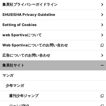
し
じ
集英社プライバシーガイドライン
い
る
ウ
SHUEISHA Privacy Guideline
ィ
ン
Setting of Cookies
ド
ウ
web Sportivaについて
で
開
Web Sportivaについてのお問い合わせ
く
新
し
広告についてのお問い合わせ
い
ウ
集英社サイト
ィ
開
ン
く/
マンガ
ド
閉
ウ
じ
少年マンガ
で
る
開
週刊少年ジャンプ
く
新
し
ジャンプSQ