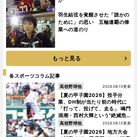
5
羽生結弦を覚醒させた「誰かの
ために」の思い 五輪連覇の偉
業への道のり
もっと見る
各スポーツコラム記事
高校野球他
2026.08.10更新
【夏の甲子園2026】投手分
業、DH制が当たり前の時代に
「打って、投げて、走る」 鳴門
渦潮・西村大輝という"絶滅危
惧種"
高校野球他
2026.08.10更新
【夏の甲子園2026】地方大会