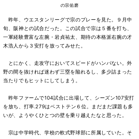
の宗佑磨
昨年、ウエスタンリーグで宗のプレーを見た。９月中
旬、阪神との試合だった。この試合で宗は５番を打ち、
一軍経験豊富な左腕・岩貞祐太、期待の本格派右腕の才
木浩人から３安打を放ってみせた。
とにかく、走攻守においてスピードがハンパない。外
野の間を抜ければ迷わず三塁を陥れるし、多少詰まった
当たりでもヒットにしてしまう。
昨年ファームで104試合に出場して、シーズン107安打
を放ち、打率.279はベストテン６位。まだまだ課題も多
いが、ようやくひとつの壁を乗り越えたなと思った。
宗は中学時代、学校の軟式野球部に所属していた。そ