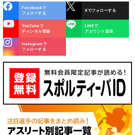
cebo
X
Facebookで
Xでフォローする
ok
フォローする
uTube
LINE
YouTubeで
LINEで
チャンネル登録
アカウント追加
stagra
Instagramで
m
フォローする