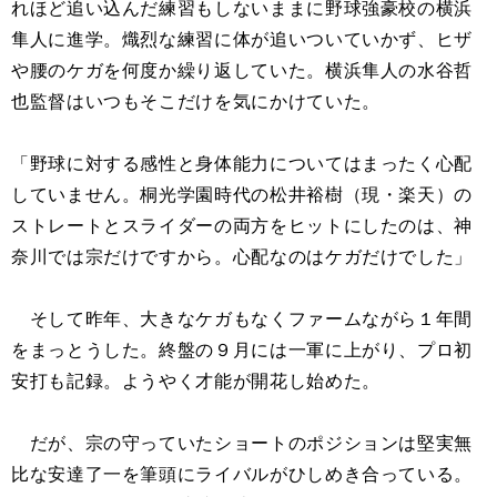
れほど追い込んだ練習もしないままに野球強豪校の横浜
隼人に進学。熾烈な練習に体が追いついていかず、ヒザ
や腰のケガを何度か繰り返していた。横浜隼人の水谷哲
也監督はいつもそこだけを気にかけていた。
「野球に対する感性と身体能力についてはまったく心配
していません。桐光学園時代の松井裕樹（現・楽天）の
ストレートとスライダーの両方をヒットにしたのは、神
奈川では宗だけですから。心配なのはケガだけでした」
そして昨年、大きなケガもなくファームながら１年間
をまっとうした。終盤の９月には一軍に上がり、プロ初
安打も記録。ようやく才能が開花し始めた。
だが、宗の守っていたショートのポジションは堅実無
比な安達了一を筆頭にライバルがひしめき合っている。