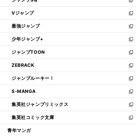
い
新
ウ
し
Vジャンプ
ィ
い
新
ン
ウ
し
最強ジャンプ
ド
ィ
い
新
ウ
ン
ウ
し
少年ジャンプ+
で
ド
ィ
い
新
開
ウ
ン
ウ
し
ジャンプTOON
く
で
ド
ィ
い
新
開
ウ
ン
ウ
し
ZEBRACK
く
で
ド
ィ
い
新
開
ウ
ン
ウ
し
ジャンプルーキー！
く
で
ド
ィ
い
新
開
ウ
ン
ウ
し
S-MANGA
く
で
ド
ィ
い
新
開
ウ
ン
ウ
し
集英社ジャンプリミックス
く
で
ド
ィ
い
新
開
ウ
ン
ウ
し
集英社コミック文庫
く
で
ド
ィ
い
新
開
ウ
ン
ウ
し
青年マンガ
く
で
ド
ィ
い