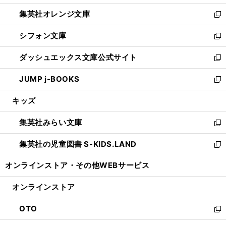
開
ウ
ン
し
集英社オレンジ文庫
く
で
ド
い
新
開
ウ
ウ
し
シフォン文庫
く
で
ィ
い
新
開
ン
ウ
し
ダッシュエックス文庫公式サイト
く
ド
ィ
い
新
ウ
ン
ウ
し
JUMP j-BOOKS
で
ド
ィ
い
新
開
ウ
ン
ウ
し
キッズ
く
で
ド
ィ
い
開
ウ
ン
ウ
集英社みらい文庫
く
で
ド
ィ
新
開
ウ
ン
し
集英社の児童図書 S-KIDS.LAND
く
で
ド
い
新
開
ウ
ウ
し
オンラインストア・
その他WEBサービス
く
で
ィ
い
開
ン
ウ
オンラインストア
く
ド
ィ
ウ
ン
OTO
で
ド
新
開
ウ
し