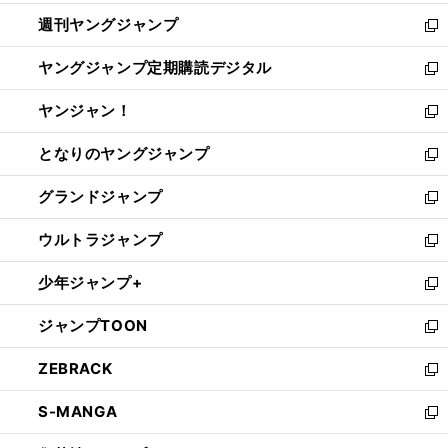
開
ウ
ン
ウ
週刊ヤングジャンプ
く
で
ド
ィ
新
開
ウ
ン
し
ヤングジャンプ定期購読デジタル
く
で
ド
い
新
開
ウ
ウ
し
ヤンジャン！
く
で
ィ
い
新
開
ン
ウ
し
となりのヤングジャンプ
く
ド
ィ
い
新
ウ
ン
ウ
し
グランドジャンプ
で
ド
ィ
い
新
開
ウ
ン
ウ
し
ウルトラジャンプ
く
で
ド
ィ
い
新
開
ウ
ン
ウ
し
少年ジャンプ+
く
で
ド
ィ
い
新
開
ウ
ン
ウ
し
ジャンプTOON
く
で
ド
ィ
い
新
開
ウ
ン
ウ
し
ZEBRACK
く
で
ド
ィ
い
新
開
ウ
ン
ウ
し
S-MANGA
く
で
ド
ィ
い
新
開
ウ
ン
ウ
し