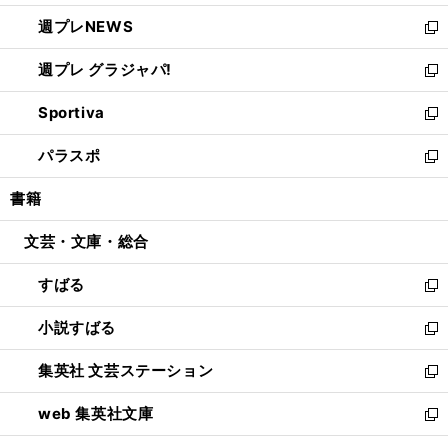
開
ウ
ン
し
週プレNEWS
く
で
ド
い
新
開
ウ
ウ
し
週プレ グラジャパ!
く
で
ィ
い
新
開
ン
ウ
し
Sportiva
く
ド
ィ
い
新
ウ
ン
ウ
し
パラスポ
で
ド
ィ
い
新
開
ウ
ン
ウ
し
書籍
く
で
ド
ィ
い
開
ウ
ン
ウ
文芸・文庫・総合
く
で
ド
ィ
開
ウ
ン
すばる
く
で
ド
新
開
ウ
し
小説すばる
く
で
い
新
開
ウ
し
集英社 文芸ステーション
く
ィ
い
新
ン
ウ
し
web 集英社文庫
ド
ィ
い
新
ウ
ン
ウ
し