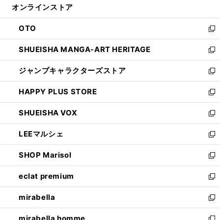
オンラインストア
く
ド
ィ
ウ
ン
OTO
で
ド
新
開
ウ
し
SHUEISHA MANGA-ART HERITAGE
く
で
い
新
開
ウ
し
ジャンプキャラクターズストア
く
ィ
い
新
ン
ウ
し
HAPPY PLUS STORE
ド
ィ
い
新
ウ
ン
ウ
し
SHUEISHA VOX
で
ド
ィ
い
新
開
ウ
ン
ウ
し
LEEマルシェ
く
で
ド
ィ
い
新
開
ウ
ン
ウ
し
SHOP Marisol
く
で
ド
ィ
い
新
開
ウ
ン
ウ
し
eclat premium
く
で
ド
ィ
い
新
開
ウ
ン
ウ
し
mirabella
く
で
ド
ィ
い
新
開
ウ
ン
ウ
し
mirabella homme
く
で
ド
ィ