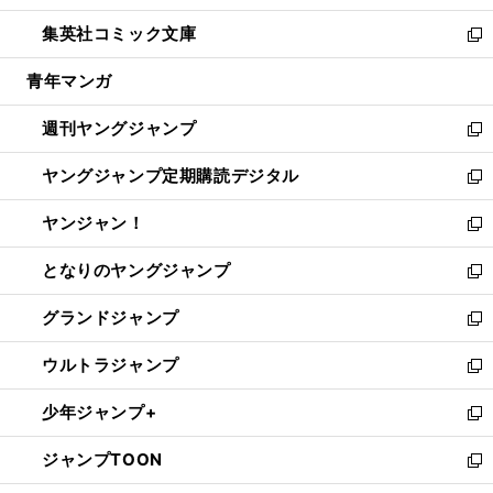
開
ウ
ン
ウ
し
集英社コミック文庫
く
で
ド
ィ
い
新
開
ウ
ン
ウ
し
青年マンガ
く
で
ド
ィ
い
開
ウ
ン
ウ
週刊ヤングジャンプ
く
で
ド
ィ
新
開
ウ
ン
し
ヤングジャンプ定期購読デジタル
く
で
ド
い
新
開
ウ
ウ
し
ヤンジャン！
く
で
ィ
い
新
開
ン
ウ
し
となりのヤングジャンプ
く
ド
ィ
い
新
ウ
ン
ウ
し
グランドジャンプ
で
ド
ィ
い
新
開
ウ
ン
ウ
し
ウルトラジャンプ
く
で
ド
ィ
い
新
開
ウ
ン
ウ
し
少年ジャンプ+
く
で
ド
ィ
い
新
開
ウ
ン
ウ
し
ジャンプTOON
く
で
ド
ィ
い
新
開
ウ
ン
ウ
し