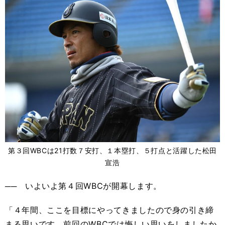
第３回WBCは21打数７安打、１本塁打、５打点と活躍した松田
宣浩
── いよいよ第４回WBCが開幕します。
「４年間、ここを目標にやってきましたので身の引き締
まる思いです。前回のWBCでは悔しい思いをしましたか