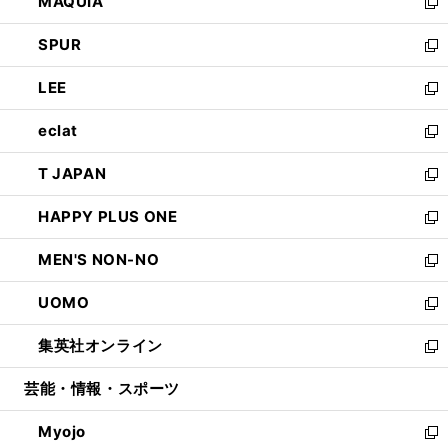
MAQUIA
ド
ィ
い
新
ウ
ン
ウ
し
SPUR
で
ド
ィ
い
新
開
ウ
ン
ウ
し
LEE
く
で
ド
ィ
い
新
開
ウ
ン
ウ
し
eclat
く
で
ド
ィ
い
新
開
ウ
ン
ウ
し
T JAPAN
く
で
ド
ィ
い
新
開
ウ
ン
ウ
し
HAPPY PLUS ONE
く
で
ド
ィ
い
新
開
ウ
ン
ウ
し
MEN'S NON-NO
く
で
ド
ィ
い
新
開
ウ
ン
ウ
し
UOMO
く
で
ド
ィ
い
新
開
ウ
ン
ウ
し
集英社オンライン
く
で
ド
ィ
い
新
開
ウ
ン
ウ
し
芸能・情報・スポーツ
く
で
ド
ィ
い
開
ウ
ン
ウ
Myojo
く
で
ド
ィ
新