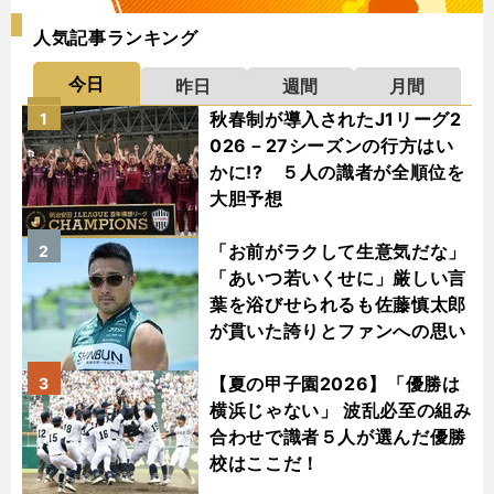
人気記事ランキング
今日
昨日
週間
月間
秋春制が導入されたJ1リーグ2
1
026－27シーズンの行方はい
かに!? ５人の識者が全順位を
大胆予想
「お前がラクして生意気だな」
2
「あいつ若いくせに」厳しい言
葉を浴びせられるも佐藤慎太郎
が貫いた誇りとファンへの思い
【夏の甲子園2026】「優勝は
3
横浜じゃない」 波乱必至の組み
合わせで識者５人が選んだ優勝
校はここだ！