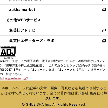
い
新
開
ウ
ン
ウ
し
zakka market
く
で
ド
ィ
い
新
開
ウ
ン
ウ
し
その他WEBサービス
く
で
ド
ィ
い
開
ウ
ン
ウ
集英社アドナビ
く
で
ド
ィ
新
開
ウ
ン
し
集英社エディターズ・ラボ
く
で
ド
い
新
開
ウ
ウ
し
く
で
ィ
い
開
ン
ウ
ABJマークは、この電子書店・電子書籍配信サービスが、著作権者からコンテ
く
ド
ィ
ンツ使用許諾を得た正規版配信サービスであることを示す登録商標（登録番号
ウ
ン
第6091713号）です。ABJマークの詳細、ABJマークを掲示しているサービス
で
ド
の一覧はこちら。
開
ウ
https://aebs.or.jp/
新
く
で
し
い
開
本ホームページに記載の文章・画像・写真などを無断で複製するこ
ウ
く
とは法律で禁じられています。全ての著作権は株式会社 集英社に帰
ィ
属します。
ン
ド
© SHUEISHA Inc. All Rights Reserved.
ウ