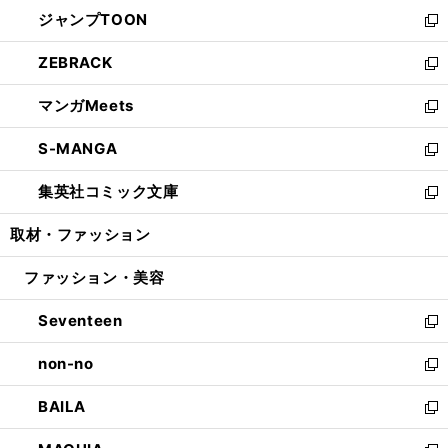
ン
ウ
し
ジャンプTOON
く
で
ド
ィ
い
新
開
ウ
ン
ウ
し
ZEBRACK
く
で
ド
ィ
い
新
開
ウ
ン
ウ
し
マンガMeets
く
で
ド
ィ
い
新
開
ウ
ン
ウ
し
S-MANGA
く
で
ド
ィ
い
新
開
ウ
ン
ウ
し
集英社コミック文庫
く
で
ド
ィ
い
新
開
ウ
ン
ウ
し
取材・ファッション
く
で
ド
ィ
い
開
ウ
ン
ウ
ファッション・美容
く
で
ド
ィ
開
ウ
ン
Seventeen
く
で
ド
新
開
ウ
し
non-no
く
で
い
新
開
ウ
し
BAILA
く
ィ
い
新
ン
ウ
し