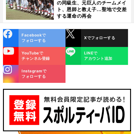
の同級生、元巨人のチームメイ
ト、恩師と教え子...聖地で交差
する運命の再会
cebo
X
Facebookで
Xでフォローする
ok
フォローする
uTube
LINE
YouTubeで
LINEで
チャンネル登録
アカウント追加
stagra
Instagramで
m
フォローする