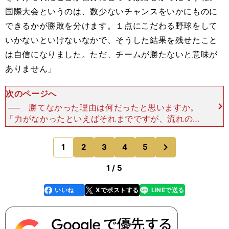
国際大会というのは、数少ないチャンスをいかにものに
できるかが勝敗を分けます。１点にこだわる野球をして
いかないといけないなかで、そうした結果を残せたこと
は自信になりました。ただ、チームが勝たないと意味が
ありません」
次のページへ
── 勝てなかった理由は何だったと思いますか。
「力がなかったといえばそれまでですが、流れのま
まに淡々と試合が進んでしまった。負けた瞬間のこ
とははっきり覚えているのですが、試合のことはほ
次
1
2
3
4
5
のページへ
とんど覚えてい
1 / 5
いいね
Xでポストする
LINEで送る
line
faceboo
x
k