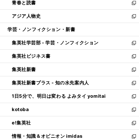
青春と読書
で
ド
ィ
い
新
開
ウ
ン
ウ
し
アジア人物史
く
で
ド
ィ
い
新
開
ウ
ン
ウ
し
学芸・ノンフィクション・新書
く
で
ド
ィ
い
開
ウ
ン
ウ
集英社学芸部 - 学芸・ノンフィクション
く
で
ド
ィ
新
開
ウ
ン
し
集英社ビジネス書
く
で
ド
い
新
開
ウ
ウ
し
集英社新書
く
で
ィ
い
新
開
ン
ウ
し
集英社新書プラス - 知の水先案内人
く
ド
ィ
い
新
ウ
ン
ウ
し
1日5分で、明日は変わる よみタイ yomitai
で
ド
ィ
い
新
開
ウ
ン
ウ
し
kotoba
く
で
ド
ィ
い
新
開
ウ
ン
ウ
し
e!集英社
く
で
ド
ィ
い
新
開
ウ
ン
ウ
し
情報・知識＆オピニオン imidas
く
で
ド
ィ
い
新