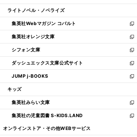
開
ウ
ン
ウ
し
ライトノベル・ノベライズ
く
で
ド
ィ
い
開
ウ
ン
ウ
集英社Webマガジン コバルト
く
で
ド
ィ
新
開
ウ
ン
し
集英社オレンジ文庫
く
で
ド
い
新
開
ウ
ウ
し
シフォン文庫
く
で
ィ
い
新
開
ン
ウ
し
ダッシュエックス文庫公式サイト
く
ド
ィ
い
新
ウ
ン
ウ
し
JUMP j-BOOKS
で
ド
ィ
い
新
開
ウ
ン
ウ
し
キッズ
く
で
ド
ィ
い
開
ウ
ン
ウ
集英社みらい文庫
く
で
ド
ィ
新
開
ウ
ン
し
集英社の児童図書 S-KIDS.LAND
く
で
ド
い
新
開
ウ
ウ
し
オンラインストア・
その他WEBサービス
く
で
ィ
い
開
ン
ウ