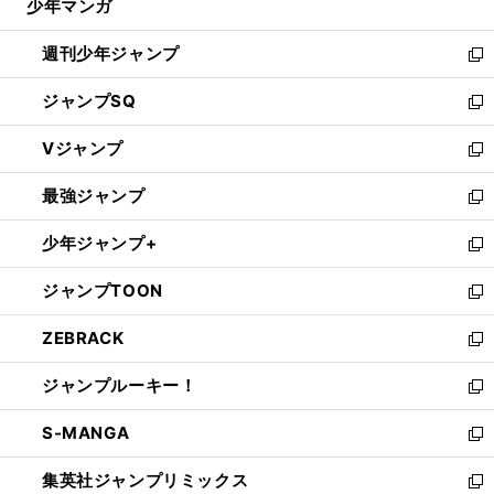
少年マンガ
で
る
開
週刊少年ジャンプ
く
新
し
ジャンプSQ
い
新
ウ
し
Vジャンプ
ィ
い
新
ン
ウ
し
最強ジャンプ
ド
ィ
い
新
ウ
ン
ウ
し
少年ジャンプ+
で
ド
ィ
い
新
開
ウ
ン
ウ
し
ジャンプTOON
く
で
ド
ィ
い
新
開
ウ
ン
ウ
し
ZEBRACK
く
で
ド
ィ
い
新
開
ウ
ン
ウ
し
ジャンプルーキー！
く
で
ド
ィ
い
新
開
ウ
ン
ウ
し
S-MANGA
く
で
ド
ィ
い
新
開
ウ
ン
ウ
し
集英社ジャンプリミックス
く
で
ド
ィ
い
新