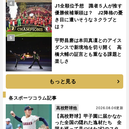
4
J1全順位予想 識者５人が推す
優勝候補筆頭は？ J2降格の憂
き目に遭いそうな３クラブと
は？
5
宇野昌磨は本田真凜とのアイス
ダンスで新境地を切り開く 高
橋大輔の証言とも重なる課題と
楽しさ
もっと見る
各スポーツコラム記事
高校野球他
2026.08.06更新
【高校野球】甲子園に届かなか
った全国の隠れた逸材たち 全
国を巡って見つけた"幻のスタ