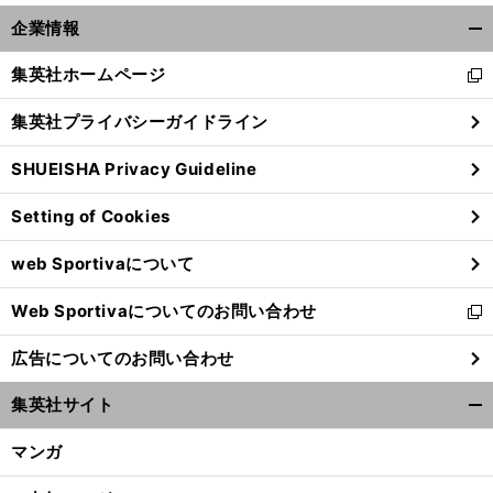
、
プ
前
へ
企業情報
開
く/
集英社ホームページ
新
閉
し
じ
集英社プライバシーガイドライン
い
る
ウ
SHUEISHA Privacy Guideline
ィ
ン
Setting of Cookies
ド
ウ
web Sportivaについて
で
開
Web Sportivaについてのお問い合わせ
く
新
し
広告についてのお問い合わせ
い
ウ
集英社サイト
ィ
開
ン
く/
マンガ
ド
閉
ウ
じ