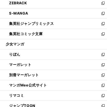
ZEBRACK
く
で
ド
ィ
い
新
開
ウ
ン
ウ
し
S-MANGA
く
で
ド
ィ
い
新
開
ウ
ン
ウ
し
集英社ジャンプリミックス
く
で
ド
ィ
い
新
開
ウ
ン
ウ
し
集英社コミック文庫
く
で
ド
ィ
い
新
開
ウ
ン
ウ
し
少女マンガ
く
で
ド
ィ
い
開
ウ
ン
ウ
りぼん
く
で
ド
ィ
新
開
ウ
ン
し
マーガレット
く
で
ド
い
新
開
ウ
ウ
し
別冊マーガレット
く
で
ィ
い
新
開
ン
ウ
し
マンガMee公式サイト
く
ド
ィ
い
新
ウ
ン
ウ
し
リマコミ
で
ド
ィ
い
新
開
ウ
ン
ウ
し
ジャンプTOON
く
で
ド
ィ
い
新