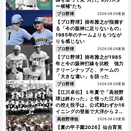
ー候補"たち
プロ野球
2026.08.06更新
【プロ野球】掛布雅之が指摘す
る「今の阪神に足りないもの」
1985年のチームよりもつなが
りを感じない
プロ野球
2026.08.06更新
【プロ野球】掛布雅之が1985
年と今の阪神打線を比較 強力
クリーンナップと、チームの
「大きな違い」を語った
プロ野球
2026.08.06更新
【江川卓伝】１年夏で「高校野
球は終わった」と悟った江川卓
の控え投手は、公式戦わずか16
イニングの登板で大洋から２位
指名を受けた
高校野球他
2026.08.05更新
【夏の甲子園2026】仙台育英