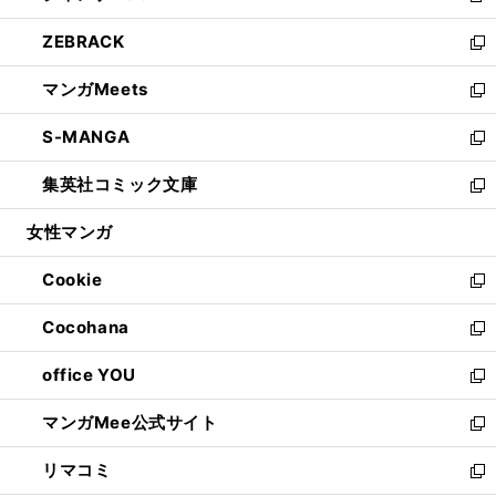
開
ウ
ン
ウ
し
ZEBRACK
く
で
ド
ィ
い
新
開
ウ
ン
ウ
し
マンガMeets
く
で
ド
ィ
い
新
開
ウ
ン
ウ
し
S-MANGA
く
で
ド
ィ
い
新
開
ウ
ン
ウ
し
集英社コミック文庫
く
で
ド
ィ
い
新
開
ウ
ン
ウ
し
女性マンガ
く
で
ド
ィ
い
開
ウ
ン
ウ
Cookie
く
で
ド
ィ
新
開
ウ
ン
し
Cocohana
く
で
ド
い
新
開
ウ
ウ
し
office YOU
く
で
ィ
い
新
開
ン
ウ
し
マンガMee公式サイト
く
ド
ィ
い
新
ウ
ン
ウ
し
リマコミ
で
ド
ィ
い
新
開
ウ