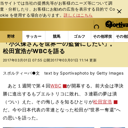
当サイトでは当社の提携先等がお客様のニーズ等について調
査・分析したり、お客様にお勧めの広告を表⽰する⽬的で Co
閉じ
okie を使⽤する場合があります。
詳しくはこちら
る
マイペ
web Sportiva (webスポルティーバ)
検索
メニュ
we
ー
野球の記事一覧
プロ野球
「小久保さんを世界一の監
b
ジ
野球
サッカー
競馬
ゴルフ
その他球技
その他
ス
「小久保さんを世界一の監督にしたい」。
ポ
松田宣浩がWBCを語る
ル
テ
2017年03月01日 07:55 公開
2017年03月01日 11:14 更新
ィ
ー
スポルティーバ●文 text by Sportiva
photo by Getty Images
バ
あと１週間で第４回
WBC
が開幕する。前大会は準決
勝に進出するもプエルトリコに敗れ、３連覇の夢は潰
（つい）えた。その悔しさを知るひとりが
松田宣浩
だ。今や日本代表の常連となった松田が"世界一奪還"へ
の思いを語った。