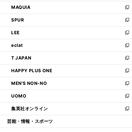
ン
ウ
し
MAQUIA
ド
ィ
い
新
ウ
ン
ウ
し
SPUR
で
ド
ィ
い
新
開
ウ
ン
ウ
し
LEE
く
で
ド
ィ
い
新
開
ウ
ン
ウ
し
eclat
く
で
ド
ィ
い
新
開
ウ
ン
ウ
し
T JAPAN
く
で
ド
ィ
い
新
開
ウ
ン
ウ
し
HAPPY PLUS ONE
く
で
ド
ィ
い
新
開
ウ
ン
ウ
し
MEN'S NON-NO
く
で
ド
ィ
い
新
開
ウ
ン
ウ
し
UOMO
く
で
ド
ィ
い
新
開
ウ
ン
ウ
し
集英社オンライン
く
で
ド
ィ
い
新
開
ウ
ン
ウ
し
芸能・情報・スポーツ
く
で
ド
ィ
い
開
ウ
ン
ウ