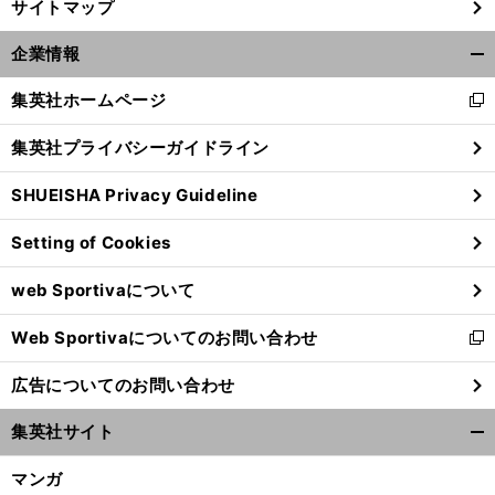
サイトマップ
企業情報
開
く/
集英社ホームページ
新
閉
し
じ
集英社プライバシーガイドライン
い
る
ウ
SHUEISHA Privacy Guideline
ィ
ン
Setting of Cookies
ド
ウ
前
へ
web Sportivaについて
で
開
Web Sportivaについてのお問い合わせ
く
新
し
広告についてのお問い合わせ
い
ウ
集英社サイト
ィ
開
ン
く/
マンガ
ド
閉