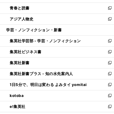
ウ
ン
ウ
し
青春と読書
で
ド
ィ
い
新
開
ウ
ン
ウ
し
アジア人物史
く
で
ド
ィ
い
新
開
ウ
ン
ウ
し
学芸・ノンフィクション・新書
く
で
ド
ィ
い
開
ウ
ン
ウ
集英社学芸部 - 学芸・ノンフィクション
く
で
ド
ィ
新
開
ウ
ン
し
集英社ビジネス書
く
で
ド
い
新
開
ウ
ウ
し
集英社新書
く
で
ィ
い
新
開
ン
ウ
し
集英社新書プラス - 知の水先案内人
く
ド
ィ
い
新
ウ
ン
ウ
し
1日5分で、明日は変わる よみタイ yomitai
で
ド
ィ
い
新
開
ウ
ン
ウ
し
kotoba
く
で
ド
ィ
い
新
開
ウ
ン
ウ
し
e!集英社
く
で
ド
ィ
い
新
開
ウ
ン
ウ
し