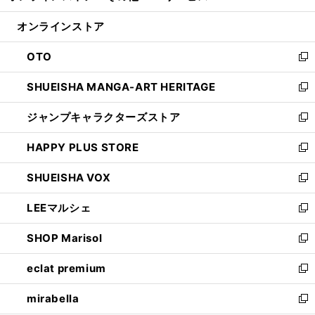
開
ン
ウ
オンラインストア
く
ド
ィ
ウ
ン
OTO
で
ド
新
開
ウ
し
SHUEISHA MANGA-ART HERITAGE
く
で
い
新
開
ウ
し
ジャンプキャラクターズストア
く
ィ
い
新
ン
ウ
し
HAPPY PLUS STORE
ド
ィ
い
新
ウ
ン
ウ
し
SHUEISHA VOX
で
ド
ィ
い
新
開
ウ
ン
ウ
し
LEEマルシェ
く
で
ド
ィ
い
新
開
ウ
ン
ウ
し
SHOP Marisol
く
で
ド
ィ
い
新
開
ウ
ン
ウ
し
eclat premium
く
で
ド
ィ
い
新
開
ウ
ン
ウ
し
mirabella
く
で
ド
ィ
い
新
開
ウ
ン