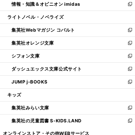
情報・知識＆オピニオン imidas
く
で
ド
ィ
い
新
開
ウ
ン
ウ
し
ライトノベル・ノベライズ
く
で
ド
ィ
い
開
ウ
ン
ウ
集英社Webマガジン コバルト
く
で
ド
ィ
新
開
ウ
ン
し
集英社オレンジ文庫
く
で
ド
い
新
開
ウ
ウ
し
シフォン文庫
く
で
ィ
い
新
開
ン
ウ
し
ダッシュエックス文庫公式サイト
く
ド
ィ
い
新
ウ
ン
ウ
し
JUMP j-BOOKS
で
ド
ィ
い
新
開
ウ
ン
ウ
し
キッズ
く
で
ド
ィ
い
開
ウ
ン
ウ
集英社みらい文庫
く
で
ド
ィ
新
開
ウ
ン
し
集英社の児童図書 S-KIDS.LAND
く
で
ド
い
新
開
ウ
ウ
し
オンラインストア・
その他WEBサービス
く
で
ィ
い