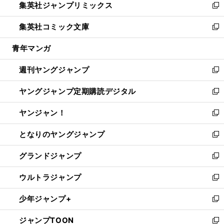
集英社ジャンプリミックス
く
で
ド
ィ
い
新
開
ウ
ン
ウ
し
集英社コミック文庫
く
で
ド
ィ
い
新
開
ウ
ン
ウ
し
青年マンガ
く
で
ド
ィ
い
開
ウ
ン
ウ
週刊ヤングジャンプ
く
で
ド
ィ
新
開
ウ
ン
し
ヤングジャンプ定期購読デジタル
く
で
ド
い
新
開
ウ
ウ
し
ヤンジャン！
く
で
ィ
い
新
開
ン
ウ
し
となりのヤングジャンプ
く
ド
ィ
い
新
ウ
ン
ウ
し
グランドジャンプ
で
ド
ィ
い
新
開
ウ
ン
ウ
し
ウルトラジャンプ
く
で
ド
ィ
い
新
開
ウ
ン
ウ
し
少年ジャンプ+
く
で
ド
ィ
い
新
開
ウ
ン
ウ
し
ジャンプTOON
く
で
ド
ィ
い
新