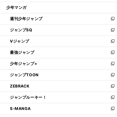
ウ
じ
少年マンガ
で
る
開
週刊少年ジャンプ
く
新
し
ジャンプSQ
い
新
ウ
し
Vジャンプ
ィ
い
新
ン
ウ
し
最強ジャンプ
ド
ィ
い
新
ウ
ン
ウ
し
少年ジャンプ+
で
ド
ィ
い
新
開
ウ
ン
ウ
し
ジャンプTOON
く
で
ド
ィ
い
新
開
ウ
ン
ウ
し
ZEBRACK
く
で
ド
ィ
い
新
開
ウ
ン
ウ
し
ジャンプルーキー！
く
で
ド
ィ
い
新
開
ウ
ン
ウ
し
S-MANGA
く
で
ド
ィ
い
新
開
ウ
ン
ウ
し