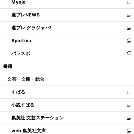
Myojo
く
で
ド
ィ
新
開
ウ
ン
し
週プレNEWS
く
で
ド
い
新
開
ウ
ウ
し
週プレ グラジャパ!
く
で
ィ
い
新
開
ン
ウ
し
Sportiva
く
ド
ィ
い
新
ウ
ン
ウ
し
パラスポ
で
ド
ィ
い
新
開
ウ
ン
ウ
し
書籍
く
で
ド
ィ
い
開
ウ
ン
ウ
文芸・文庫・総合
く
で
ド
ィ
開
ウ
ン
すばる
く
で
ド
新
開
ウ
し
小説すばる
く
で
い
新
開
ウ
し
集英社 文芸ステーション
く
ィ
い
新
ン
ウ
し
web 集英社文庫
ド
ィ
い
新