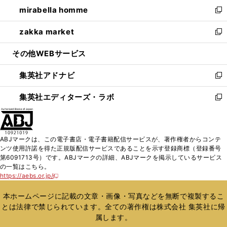
ウ
し
mirabella homme
く
で
ド
ィ
い
新
開
ウ
ン
ウ
し
zakka market
く
で
ド
ィ
い
新
開
ウ
ン
ウ
し
その他WEBサービス
く
で
ド
ィ
い
開
ウ
ン
ウ
集英社アドナビ
く
で
ド
ィ
新
開
ウ
ン
し
集英社エディターズ・ラボ
く
で
ド
い
新
開
ウ
ウ
し
く
で
ィ
い
開
ン
ウ
ABJマークは、この電子書店・電子書籍配信サービスが、著作権者からコンテ
く
ド
ィ
ンツ使用許諾を得た正規版配信サービスであることを示す登録商標（登録番号
ウ
ン
第6091713号）です。ABJマークの詳細、ABJマークを掲示しているサービス
で
ド
の一覧はこちら。
開
ウ
https://aebs.or.jp/
新
く
で
し
い
開
本ホームページに記載の文章・画像・写真などを無断で複製するこ
ウ
く
とは法律で禁じられています。全ての著作権は株式会社 集英社に帰
ィ
属します。
ン
ド