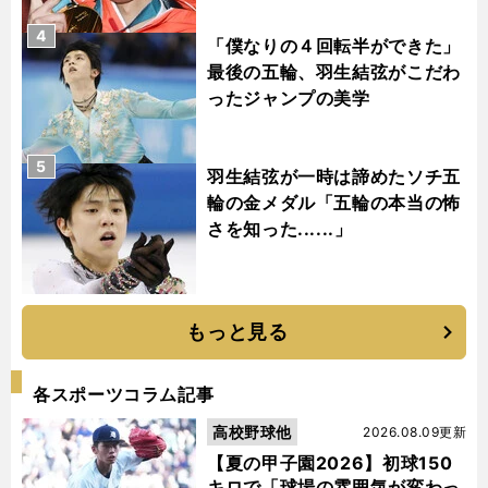
4
「僕なりの４回転半ができた」
最後の五輪、羽生結弦がこだわ
ったジャンプの美学
5
羽生結弦が一時は諦めたソチ五
輪の金メダル「五輪の本当の怖
さを知った......」
もっと見る
各スポーツコラム記事
高校野球他
2026.08.09更新
【夏の甲子園2026】初球150
キロで「球場の雰囲気が変わっ