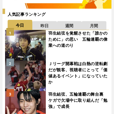
人気記事ランキング
今日
昨日
週間
月間
羽生結弦を覚醒させた「誰かの
1
ために」の思い 五輪連覇の偉
業への道のり
Ｊリーグ開幕戦は白熱の逆転劇
2
だが観客、視聴者にとって「価
値あるイベント」になっていた
か
羽生結弦、五輪連覇の舞台裏
3
ケガで欠場中に取り組んだ「勉
強」で成長