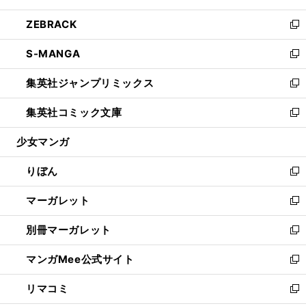
開
ウ
ン
ウ
し
ZEBRACK
く
で
ド
ィ
い
新
開
ウ
ン
ウ
し
S-MANGA
く
で
ド
ィ
い
新
開
ウ
ン
ウ
し
集英社ジャンプリミックス
く
で
ド
ィ
い
新
開
ウ
ン
ウ
し
集英社コミック文庫
く
で
ド
ィ
い
新
開
ウ
ン
ウ
し
少女マンガ
く
で
ド
ィ
い
開
ウ
ン
ウ
りぼん
く
で
ド
ィ
新
開
ウ
ン
し
マーガレット
く
で
ド
い
新
開
ウ
ウ
し
別冊マーガレット
く
で
ィ
い
新
開
ン
ウ
し
マンガMee公式サイト
く
ド
ィ
い
新
ウ
ン
ウ
し
リマコミ
で
ド
ィ
い
新
開
ウ
ン
ウ
し