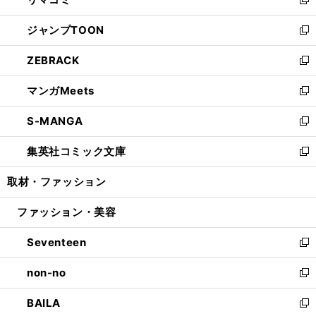
ド
ィ
い
新
開
ウ
ン
ウ
し
ジャンプTOON
く
で
ド
ィ
い
新
開
ウ
ン
ウ
し
ZEBRACK
く
で
ド
ィ
い
新
開
ウ
ン
ウ
し
マンガMeets
く
で
ド
ィ
い
新
開
ウ
ン
ウ
し
S-MANGA
く
で
ド
ィ
い
新
開
ウ
ン
ウ
し
集英社コミック文庫
く
で
ド
ィ
い
新
開
ウ
ン
ウ
し
取材・ファッション
く
で
ド
ィ
い
開
ウ
ン
ウ
ファッション・美容
く
で
ド
ィ
開
ウ
ン
Seventeen
く
で
ド
新
開
ウ
し
non-no
く
で
い
新
開
ウ
し
BAILA
く
ィ
い
新