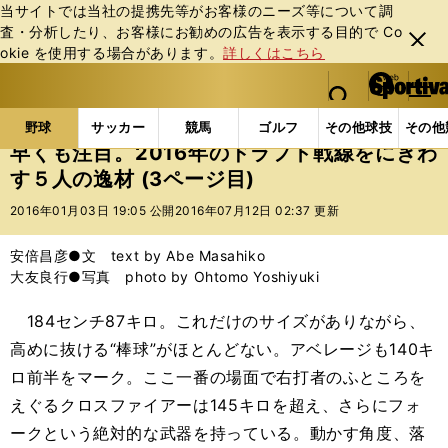
当サイトでは当社の提携先等がお客様のニーズ等について調
査・分析したり、お客様にお勧めの広告を表⽰する⽬的で Co
閉じ
okie を使⽤する場合があります。
詳しくはこちら
る
マイペ
web Sportiva (webスポルティーバ)
検索
メニュ
we
ー
野球の記事一覧
プロ野球
早くも注目。2016年の
b
ジ
野球
サッカー
競馬
ゴルフ
その他球技
その他
ス
早くも注目。2016年のドラフト戦線をにぎわ
ポ
す５人の逸材 (3ページ目)
ル
テ
2016年01月03日 19:05 公開
2016年07月12日 02:37 更新
ィ
ー
安倍昌彦●文 text by Abe Masahiko
バ
大友良行●写真 photo by Ohtomo Yoshiyuki
184センチ87キロ。これだけのサイズがありながら、
高めに抜ける“棒球”がほとんどない。アベレージも140キ
ロ前半をマーク。ここ一番の場面で右打者のふところを
えぐるクロスファイアーは145キロを超え、さらにフォ
ークという絶対的な武器を持っている。動かす角度、落