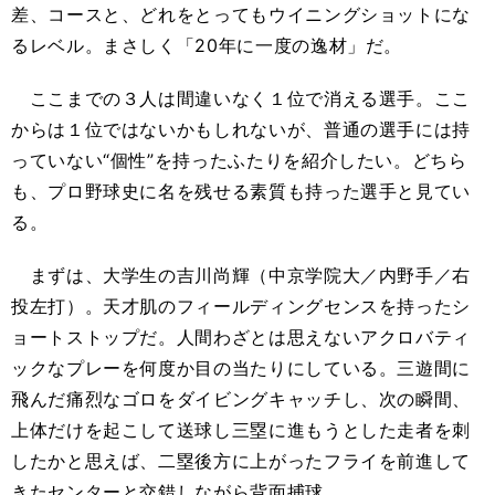
差、コースと、どれをとってもウイニングショットにな
るレベル。まさしく「20年に一度の逸材」だ。
ここまでの３人は間違いなく１位で消える選手。ここ
からは１位ではないかもしれないが、普通の選手には持
っていない“個性”を持ったふたりを紹介したい。どちら
も、プロ野球史に名を残せる素質も持った選手と見てい
る。
まずは、大学生の吉川尚輝（中京学院大／内野手／右
投左打）。天才肌のフィールディングセンスを持ったシ
ョートストップだ。人間わざとは思えないアクロバティ
ックなプレーを何度か目の当たりにしている。三遊間に
飛んだ痛烈なゴロをダイビングキャッチし、次の瞬間、
上体だけを起こして送球し三塁に進もうとした走者を刺
したかと思えば、二塁後方に上がったフライを前進して
きたセンターと交錯しながら背面捕球。