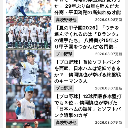
た」 29年ぶり白星を呼んだ大
分商・平田玲翔の底知れぬ才能
高校野球他
2026.08.08更新
【夏の甲子園2026】「ウチを
選んでくれるのは『Ｂランク』
の選手たち」 八幡商が15年ぶ
り甲子園をつかんだ"名門復
活"の舞台裏
プロ野球
2026.08.07更新
【プロ野球】首位ソフトバンク
を西武、日本ハムは逆転できる
か？ 鶴岡慎也が挙げる終盤戦
のキーマン３人
プロ野球
2026.08.07更新
【プロ野球】12球団最多本塁打
でも３位... 鶴岡慎也が挙げた
「日本ハムの誤算」とソフトバ
ンク追撃のカギ
高校野球他
2026.08.07更新