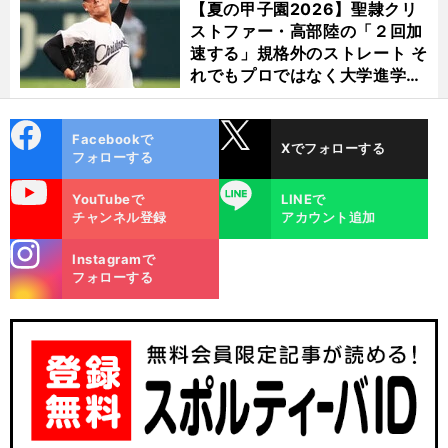
【夏の甲子園2026】聖隷クリ
ストファー・高部陸の「２回加
速する」規格外のストレート そ
れでもプロではなく大学進学を
選ぶ理由
cebo
X
Facebookで
Xでフォローする
ok
フォローする
uTube
LINE
YouTubeで
LINEで
チャンネル登録
アカウント追加
stagra
Instagramで
m
フォローする