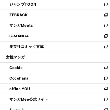
ジャンプTOON
く
で
ド
ィ
い
新
開
ウ
ン
ウ
し
ZEBRACK
く
で
ド
ィ
い
新
開
ウ
ン
ウ
し
マンガMeets
く
で
ド
ィ
い
新
開
ウ
ン
ウ
し
S-MANGA
く
で
ド
ィ
い
新
開
ウ
ン
ウ
し
集英社コミック文庫
く
で
ド
ィ
い
新
開
ウ
ン
ウ
し
女性マンガ
く
で
ド
ィ
い
開
ウ
ン
ウ
Cookie
く
で
ド
ィ
新
開
ウ
ン
し
Cocohana
く
で
ド
い
新
開
ウ
ウ
し
office YOU
く
で
ィ
い
新
開
ン
ウ
し
マンガMee公式サイト
く
ド
ィ
い
新
ウ
ン
ウ
し
リマコミ
で