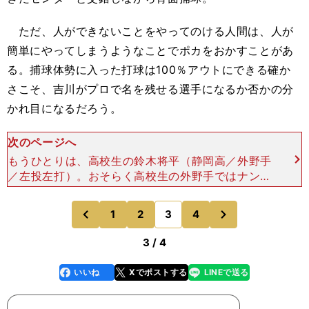
ただ、人ができないことをやってのける人間は、人が
簡単にやってしまうようなことでポカをおかすことがあ
る。捕球体勢に入った打球は100％アウトにできる確か
さこそ、吉川がプロで名を残せる選手になるか否かの分
かれ目になるだろう。
次のページへ
もうひとりは、高校生の鈴木将平（静岡高／外野手
／左投左打）。おそらく高校生の外野手ではナンバ
ーワンだろう。一昨年、彼が１年生のときも当時・
横浜高３年の浅間大基（現・日本ハム）に次ぐ存在
次
1
2
3
4
のページへ
のページへ
だと見ていた。
前
3 / 4
いいね
Xでポストする
LINEで送る
line
faceboo
x
k