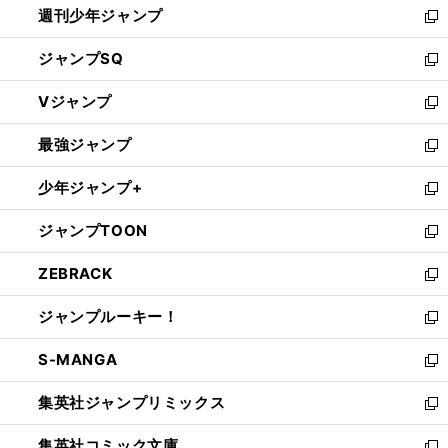
週刊少年ジャンプ
く
新
し
ジャンプSQ
い
新
ウ
し
Vジャンプ
ィ
い
新
ン
ウ
し
最強ジャンプ
ド
ィ
い
新
ウ
ン
ウ
し
少年ジャンプ+
で
ド
ィ
い
新
開
ウ
ン
ウ
し
ジャンプTOON
く
で
ド
ィ
い
新
開
ウ
ン
ウ
し
ZEBRACK
く
で
ド
ィ
い
新
開
ウ
ン
ウ
し
ジャンプルーキー！
く
で
ド
ィ
い
新
開
ウ
ン
ウ
し
S-MANGA
く
で
ド
ィ
い
新
開
ウ
ン
ウ
し
集英社ジャンプリミックス
く
で
ド
ィ
い
新
開
ウ
ン
ウ
し
集英社コミック文庫
く
で
ド