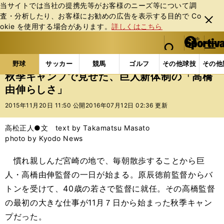
当サイトでは当社の提携先等がお客様のニーズ等について調
査・分析したり、お客様にお勧めの広告を表⽰する⽬的で Co
閉じ
okie を使⽤する場合があります。
詳しくはこちら
る
マイペ
web Sportiva (webスポルティーバ)
検索
メニュ
we
ー
野球の記事一覧
プロ野球
秋季キャンプで見せた、
b
ジ
野球
サッカー
競馬
ゴルフ
その他球技
その他
ス
秋季キャンプで見せた、巨人新体制の「高橋
ポ
由伸らしさ」
ル
テ
2015年11月20日 11:50 公開
2016年07月12日 02:36 更新
ィ
ー
高松正人●文 text by Takamatsu Masato
バ
photo by Kyodo News
慣れ親しんだ宮崎の地で、毎朝散歩することから巨
人・高橋由伸監督の一日が始まる。原辰徳前監督からバ
トンを受けて、40歳の若さで監督に就任。その高橋監督
の最初の大きな仕事が11月７日から始まった秋季キャン
プだった。