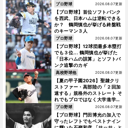
活"の舞台裏
プロ野球
2026.08.07更新
【プロ野球】首位ソフトバンク
を西武、日本ハムは逆転できる
か？ 鶴岡慎也が挙げる終盤戦
のキーマン３人
プロ野球
2026.08.07更新
【プロ野球】12球団最多本塁打
でも３位... 鶴岡慎也が挙げた
「日本ハムの誤算」とソフトバ
ンク追撃のカギ
高校野球他
2026.08.07更新
【夏の甲子園2026】聖隷クリ
ストファー・高部陸の「２回加
速する」規格外のストレート そ
れでもプロではなく大学進学を
選ぶ理由
プロ野球
2026.08.07更新
【プロ野球】門田博光の加入で
守ったレフトでもベストナイン
に輝いた石嶺和彦 「サッサ」と