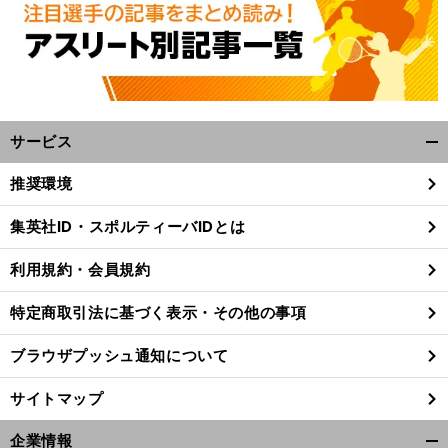
サービス
開
く/
推奨環境
閉
じ
集英社ID・スポルティーバIDとは
る
利用規約・会員規約
特定商取引法に基づく表示・その他の事項
ブラウザプッシュ通知について
サイトマップ
人
」
。
企業情報
前