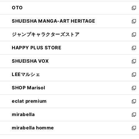
ウ
ン
OTO
で
ド
新
開
ウ
し
SHUEISHA MANGA-ART HERITAGE
く
で
い
新
開
ウ
し
ジャンプキャラクターズストア
く
ィ
い
新
ン
ウ
し
HAPPY PLUS STORE
ド
ィ
い
新
ウ
ン
ウ
し
SHUEISHA VOX
で
ド
ィ
い
新
開
ウ
ン
ウ
し
LEEマルシェ
く
で
ド
ィ
い
新
開
ウ
ン
ウ
し
SHOP Marisol
く
で
ド
ィ
い
新
開
ウ
ン
ウ
し
eclat premium
く
で
ド
ィ
い
新
開
ウ
ン
ウ
し
mirabella
く
で
ド
ィ
い
新
開
ウ
ン
ウ
し
mirabella homme
く
で
ド
ィ
い
新
開
ウ
ン
ウ
し