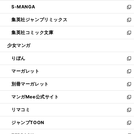
開
ウ
ン
ウ
し
S-MANGA
く
で
ド
ィ
い
新
開
ウ
ン
ウ
し
集英社ジャンプリミックス
く
で
ド
ィ
い
新
開
ウ
ン
ウ
し
集英社コミック文庫
く
で
ド
ィ
い
新
開
ウ
ン
ウ
し
少女マンガ
く
で
ド
ィ
い
開
ウ
ン
ウ
りぼん
く
で
ド
ィ
新
開
ウ
ン
し
マーガレット
く
で
ド
い
新
開
ウ
ウ
し
別冊マーガレット
く
で
ィ
い
新
開
ン
ウ
し
マンガMee公式サイト
く
ド
ィ
い
新
ウ
ン
ウ
し
リマコミ
で
ド
ィ
い
新
開
ウ
ン
ウ
し
ジャンプTOON
く
で
ド
ィ
い
新
開
ウ
ン
ウ
し