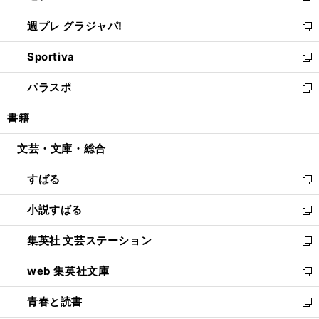
開
ウ
ウ
し
週プレ グラジャパ!
く
で
ィ
い
新
開
ン
ウ
し
Sportiva
く
ド
ィ
い
新
ウ
ン
ウ
し
パラスポ
で
ド
ィ
い
新
開
ウ
ン
ウ
し
書籍
く
で
ド
ィ
い
開
ウ
ン
ウ
文芸・文庫・総合
く
で
ド
ィ
開
ウ
ン
すばる
く
で
ド
新
開
ウ
し
小説すばる
く
で
い
新
開
ウ
し
集英社 文芸ステーション
く
ィ
い
新
ン
ウ
し
web 集英社文庫
ド
ィ
い
新
ウ
ン
ウ
し
青春と読書
で
ド
ィ
い
新
開
ウ
ン