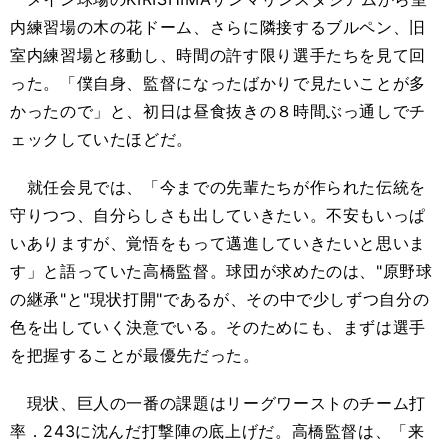
内練習場の木の花ドーム、さらに隣接するブルペン、旧
室内練習場と移動し、時間の許す限り選手たちを見て回
った。「僕自身、監督になったばかりで見たいことが多
かったので」と、初日は昼食抜きの８時間ぶっ通しでチ
ェックしていたほどだ。
就任会見では、「今までの先輩たちが作られた伝統を
守りつつ、自分らしさも出していきたい。不安もいっぱ
いありますが、覚悟をもって邁進していきたいと思いま
す」と語っていた高橋監督。球団が求めたのは、"原野球
の継承"と"現状打開"であるが、その中で少しずつ自分の
色を出していく決意でいる。そのためにも、まずは選手
を把握することが最優先だった。
現状、巨人の一番の課題はリーグワーストのチーム打
率．243に沈んだ打撃陣の底上げだ。高橋監督は、「来