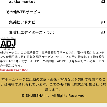
zakka market
く
で
ド
ィ
い
新
開
ウ
ン
ウ
し
その他WEBサービス
く
で
ド
ィ
い
開
ウ
ン
ウ
集英社アドナビ
く
で
ド
ィ
新
開
ウ
ン
し
集英社エディターズ・ラボ
く
で
ド
い
新
開
ウ
ウ
し
く
で
ィ
い
開
ン
ウ
ABJマークは、この電子書店・電子書籍配信サービスが、著作権者からコンテ
く
ド
ィ
ンツ使用許諾を得た正規版配信サービスであることを示す登録商標（登録番号
ウ
ン
第6091713号）です。ABJマークの詳細、ABJマークを掲示しているサービス
で
ド
の一覧はこちら。
開
ウ
https://aebs.or.jp/
新
く
で
し
い
開
本ホームページに記載の文章・画像・写真などを無断で複製するこ
ウ
く
とは法律で禁じられています。全ての著作権は株式会社 集英社に帰
ィ
属します。
ン
ド
© SHUEISHA Inc. All Rights Reserved.
ウ
で
開