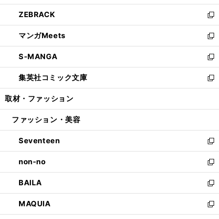
開
ウ
ン
ウ
し
ZEBRACK
く
で
ド
ィ
い
新
開
ウ
ン
ウ
し
マンガMeets
く
で
ド
ィ
い
新
開
ウ
ン
ウ
し
S-MANGA
く
で
ド
ィ
い
新
開
ウ
ン
ウ
し
集英社コミック文庫
く
で
ド
ィ
い
新
開
ウ
ン
ウ
し
取材・ファッション
く
で
ド
ィ
い
開
ウ
ン
ウ
ファッション・美容
く
で
ド
ィ
開
ウ
ン
Seventeen
く
で
ド
新
開
ウ
し
non-no
く
で
い
新
開
ウ
し
BAILA
く
ィ
い
新
ン
ウ
し
MAQUIA
ド
ィ
い
新
ウ
ン
ウ
し