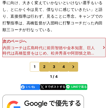
季に向け、大きく変えていかないといけない選手もいる
し、とにかく今は見て、僕なりに感じていきたい」と語
り、直接指導は行わず、見ることに専念。キャンプでの
打撃指導は、高橋監督が入団時に打撃コーチだった内田
順三コーチが行なっている。
次のページへ
内田コーチは広島時代に前田智徳や金本知憲、巨人
時代は高橋監督をはじめ、松井秀喜や阿部慎之助ら
を育てた名伯楽。特に若手の育成に定評があり、こ
れまでは二軍打撃コーチを務めることが多かった
次
1
2
3
4
のページへ
が、打撃陣の底上げ
1 / 4
いいね
Xでポストする
LINEで送る
line
faceboo
x
k