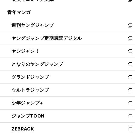
ィ
い
新
開
ウ
ン
ウ
し
青年マンガ
く
で
ド
ィ
い
開
ウ
ン
ウ
週刊ヤングジャンプ
く
で
ド
ィ
新
開
ウ
ン
し
ヤングジャンプ定期購読デジタル
く
で
ド
い
新
開
ウ
ウ
し
ヤンジャン！
く
で
ィ
い
新
開
ン
ウ
し
となりのヤングジャンプ
く
ド
ィ
い
新
ウ
ン
ウ
し
グランドジャンプ
で
ド
ィ
い
新
開
ウ
ン
ウ
し
ウルトラジャンプ
く
で
ド
ィ
い
新
開
ウ
ン
ウ
し
少年ジャンプ+
く
で
ド
ィ
い
新
開
ウ
ン
ウ
し
ジャンプTOON
く
で
ド
ィ
い
新
開
ウ
ン
ウ
し
ZEBRACK
く
で
ド
ィ
い
新