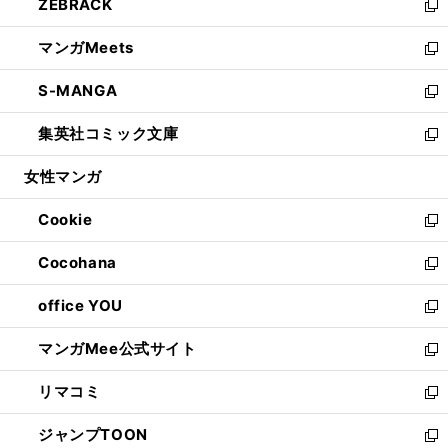
ZEBRACK
く
で
ド
ィ
い
新
開
ウ
ン
ウ
し
マンガMeets
く
で
ド
ィ
い
新
開
ウ
ン
ウ
し
S-MANGA
く
で
ド
ィ
い
新
開
ウ
ン
ウ
し
集英社コミック文庫
く
で
ド
ィ
い
新
開
ウ
ン
ウ
し
女性マンガ
く
で
ド
ィ
い
開
ウ
ン
ウ
Cookie
く
で
ド
ィ
新
開
ウ
ン
し
Cocohana
く
で
ド
い
新
開
ウ
ウ
し
office YOU
く
で
ィ
い
新
開
ン
ウ
し
マンガMee公式サイト
く
ド
ィ
い
新
ウ
ン
ウ
し
リマコミ
で
ド
ィ
い
新
開
ウ
ン
ウ
し
ジャンプTOON
く
で
ド
ィ
い
新