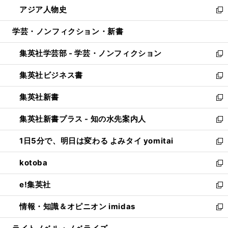
ウ
し
アジア人物史
く
で
ド
ィ
い
新
開
ウ
ン
ウ
し
学芸・ノンフィクション・新書
く
で
ド
ィ
い
開
ウ
ン
ウ
集英社学芸部 - 学芸・ノンフィクション
く
で
ド
ィ
新
開
ウ
ン
し
集英社ビジネス書
く
で
ド
い
新
開
ウ
ウ
し
集英社新書
く
で
ィ
い
新
開
ン
ウ
し
集英社新書プラス - 知の水先案内人
く
ド
ィ
い
新
ウ
ン
ウ
し
1日5分で、明日は変わる よみタイ yomitai
で
ド
ィ
い
新
開
ウ
ン
ウ
し
kotoba
く
で
ド
ィ
い
新
開
ウ
ン
ウ
し
e!集英社
く
で
ド
ィ
い
新
開
ウ
ン
ウ
し
情報・知識＆オピニオン imidas
く
で
ド
ィ
い
新
開
ウ
ン
ウ
し