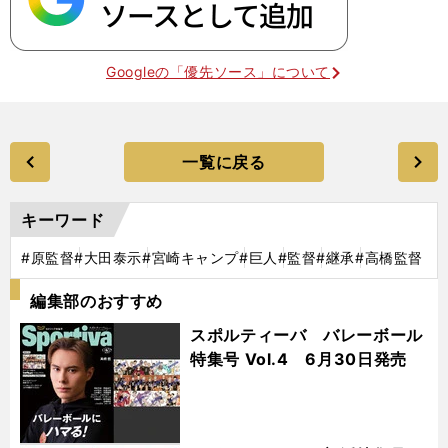
Googleの「優先ソース」について
一覧に戻る
キーワード
#原監督
#大田泰示
#宮崎キャンプ
#巨人
#監督
#継承
#高橋監督
編集部のおすすめ
スポルティーバ バレーボール
特集号 Vol.4 6月30日発売