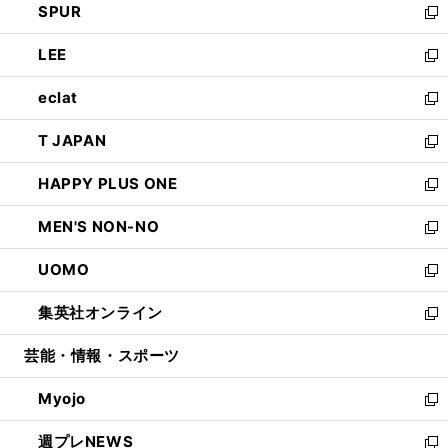
SPUR
で
ド
ィ
い
新
開
ウ
ン
ウ
し
LEE
く
で
ド
ィ
い
新
開
ウ
ン
ウ
し
eclat
く
で
ド
ィ
い
新
開
ウ
ン
ウ
し
T JAPAN
く
で
ド
ィ
い
新
開
ウ
ン
ウ
し
HAPPY PLUS ONE
く
で
ド
ィ
い
新
開
ウ
ン
ウ
し
MEN'S NON-NO
く
で
ド
ィ
い
新
開
ウ
ン
ウ
し
UOMO
く
で
ド
ィ
い
新
開
ウ
ン
ウ
し
集英社オンライン
く
で
ド
ィ
い
新
開
ウ
ン
ウ
し
芸能・情報・スポーツ
く
で
ド
ィ
い
開
ウ
ン
ウ
Myojo
く
で
ド
ィ
新
開
ウ
ン
し
週プレNEWS
く
で
ド
い
新