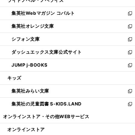
ライトノベル・ノベライズ
く
で
ド
ィ
い
開
ウ
ン
ウ
集英社Webマガジン コバルト
く
で
ド
ィ
新
開
ウ
ン
し
集英社オレンジ文庫
く
で
ド
い
新
開
ウ
ウ
し
シフォン文庫
く
で
ィ
い
新
開
ン
ウ
し
ダッシュエックス文庫公式サイト
く
ド
ィ
い
新
ウ
ン
ウ
し
JUMP j-BOOKS
で
ド
ィ
い
新
開
ウ
ン
ウ
し
キッズ
く
で
ド
ィ
い
開
ウ
ン
ウ
集英社みらい文庫
く
で
ド
ィ
新
開
ウ
ン
し
集英社の児童図書 S-KIDS.LAND
く
で
ド
い
新
開
ウ
ウ
し
オンラインストア・
その他WEBサービス
く
で
ィ
い
開
ン
ウ
オンラインストア
く
ド
ィ