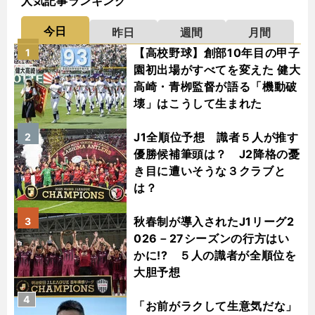
人気記事ランキング
今日
昨日
週間
月間
【高校野球】創部10年目の甲子
1
園初出場がすべてを変えた 健大
高崎・青栁監督が語る「機動破
壊」はこうして生まれた
J1全順位予想 識者５人が推す
2
優勝候補筆頭は？ J2降格の憂
き目に遭いそうな３クラブと
は？
秋春制が導入されたJ1リーグ2
3
026－27シーズンの行方はい
かに!? ５人の識者が全順位を
大胆予想
4
「お前がラクして生意気だな」