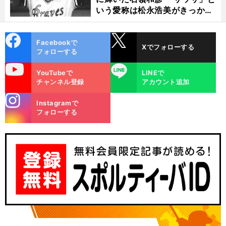
いう愛称は松永浩美がきっか
け？
cebo
X
Facebookで
Xでフォローする
ok
フォローする
uTube
LINE
YouTubeで
LINEで
チャンネル登録
アカウント追加
stagra
Instagramで
m
フォローする