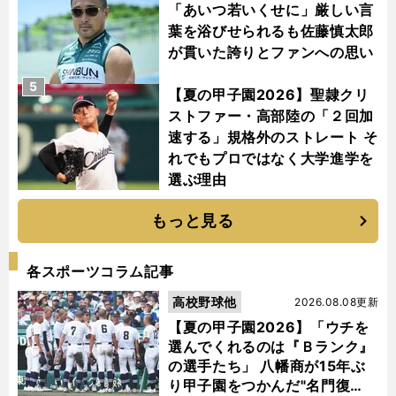
「あいつ若いくせに」厳しい言
葉を浴びせられるも佐藤慎太郎
が貫いた誇りとファンへの思い
5
【夏の甲子園2026】聖隷クリ
ストファー・高部陸の「２回加
速する」規格外のストレート そ
れでもプロではなく大学進学を
選ぶ理由
もっと見る
各スポーツコラム記事
高校野球他
2026.08.08更新
【夏の甲子園2026】「ウチを
選んでくれるのは『Ｂランク』
の選手たち」 八幡商が15年ぶ
り甲子園をつかんだ"名門復