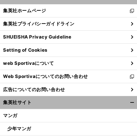
開
へ
De
NA
く/
集英社ホームページ
新
閉
し
じ
集英社プライバシーガイドライン
い
る
ウ
SHUEISHA Privacy Guideline
ィ
ン
Setting of Cookies
ド
ウ
web Sportivaについて
で
開
Web Sportivaについてのお問い合わせ
く
新
し
広告についてのお問い合わせ
い
ウ
集英社サイト
ィ
開
ン
く/
マンガ
ド
閉
ウ
じ
少年マンガ
で
る
開