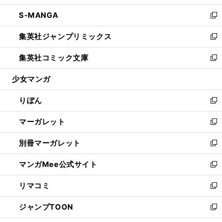
開
ウ
ン
ウ
し
S-MANGA
く
で
ド
ィ
い
新
開
ウ
ン
ウ
し
集英社ジャンプリミックス
く
で
ド
ィ
い
新
開
ウ
ン
ウ
し
集英社コミック文庫
く
で
ド
ィ
い
新
開
ウ
ン
ウ
し
少女マンガ
く
で
ド
ィ
い
開
ウ
ン
ウ
りぼん
く
で
ド
ィ
新
開
ウ
ン
し
マーガレット
く
で
ド
い
新
開
ウ
ウ
し
別冊マーガレット
く
で
ィ
い
新
開
ン
ウ
し
マンガMee公式サイト
く
ド
ィ
い
新
ウ
ン
ウ
し
リマコミ
で
ド
ィ
い
新
開
ウ
ン
ウ
し
ジャンプTOON
く
で
ド
ィ
い
新
開
ウ
ン
ウ
し