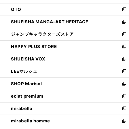
ウ
ン
OTO
で
ド
新
開
ウ
し
SHUEISHA MANGA-ART HERITAGE
く
で
い
新
開
ウ
し
ジャンプキャラクターズストア
く
ィ
い
新
ン
ウ
し
HAPPY PLUS STORE
ド
ィ
い
新
ウ
ン
ウ
し
SHUEISHA VOX
で
ド
ィ
い
新
開
ウ
ン
ウ
し
LEEマルシェ
く
で
ド
ィ
い
新
開
ウ
ン
ウ
し
SHOP Marisol
く
で
ド
ィ
い
新
開
ウ
ン
ウ
し
eclat premium
く
で
ド
ィ
い
新
開
ウ
ン
ウ
し
mirabella
く
で
ド
ィ
い
新
開
ウ
ン
ウ
し
mirabella homme
く
で
ド
ィ
い
新
開
ウ
ン
ウ
し