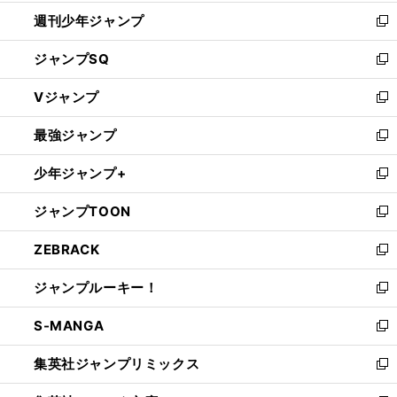
開
週刊少年ジャンプ
く
新
し
ジャンプSQ
い
新
ウ
し
Vジャンプ
ィ
い
新
ン
ウ
し
最強ジャンプ
ド
ィ
い
新
ウ
ン
ウ
し
少年ジャンプ+
で
ド
ィ
い
新
開
ウ
ン
ウ
し
ジャンプTOON
く
で
ド
ィ
い
新
開
ウ
ン
ウ
し
ZEBRACK
く
で
ド
ィ
い
新
開
ウ
ン
ウ
し
ジャンプルーキー！
く
で
ド
ィ
い
新
開
ウ
ン
ウ
し
S-MANGA
く
で
ド
ィ
い
新
開
ウ
ン
ウ
し
集英社ジャンプリミックス
く
で
ド
ィ
い
新
開
ウ
ン
ウ
し