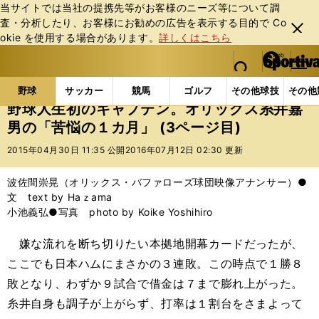
当サイトでは当社の提携先等がお客様のニーズ等について調
査・分析したり、お客様にお勧めの広告を表⽰する⽬的で Co
閉じ
okie を使⽤する場合があります。
詳しくはこちら
る
マイペ
web Sportiva (webスポルティーバ)
検索
メニュ
we
ー
野球の記事一覧
プロ野球
野球人生初のキャプテン
b
ジ
野球
サッカー
競馬
ゴルフ
その他球技
その他
ス
野球人生初のキャプテン。オリックス糸井嘉
ポ
男の「苦悩の１カ月」 (3ページ目)
ル
テ
2015年04月30日 11:35 公開
2016年07月12日 02:30 更新
ィ
ー
波佐間崇晃（オリックス・バファローズ球団映像アナンサー）●
バ
文 text by Haｚama
小池義弘●写真 photo by Koike Yoshihiro
嫌な流れを断ち切りたい本拠地開幕カードだったが、
ここでも日本ハムにまさかの３連敗。この時点で１勝８
敗となり、わずか９試合で借金は７まで膨れ上がった。
糸井自身も調子が上がらず、打率は１割台をさまよって