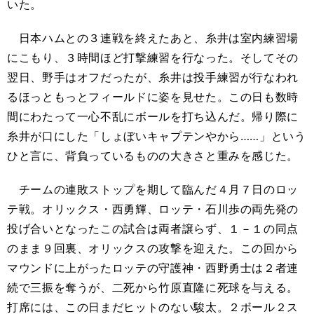
いた。
日本ハムとの３連戦を終えたあと、糸井は室内練習場
にこもり、３時間ほど打撃練習を行なった。そしてその
翌日、野手はオフだったが、糸井は投手練習が行なわれ
るほっともっとフィールドに姿を見せた。この日も数時
間にわたって一心不乱にボールを打ち込んだ。帰り際に
糸井が口にした「しょぼいキャプテンやから……」という
ひと言に、背負っているものの大きさと重みを感じた。
チームの連敗ストップを期して臨んだ４月７日のロッ
テ戦。オリックス・西勇輝、ロッテ・石川歩の両先発の
投げ合いとなったこの試合は両者譲らず、１－１の同点
のまま９回裏、オリックスの攻撃を迎えた。この回から
マウンドに上がったロッテの守護神・西野勇士は２者連
続で三振を奪うが、二死から竹原直隆に死球を与える。
打席には、この日まだヒットのない駿太。２ボール２ス