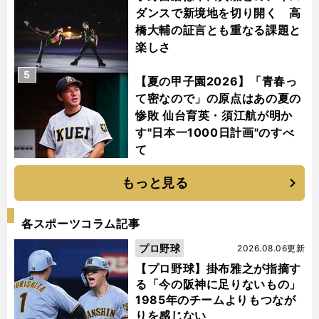
ダンスで新境地を切り開く 高
橋大輔の証言とも重なる課題と
楽しさ
5
【夏の甲子園2026】「青春っ
て密なので」の原点はあの夏の
惨敗 仙台育英・須江航が明か
す"日本一1000日計画"のすべ
て
もっと見る
各スポーツコラム記事
プロ野球
2026.08.06更新
【プロ野球】掛布雅之が指摘す
る「今の阪神に足りないもの」
1985年のチームよりもつなが
りを感じない