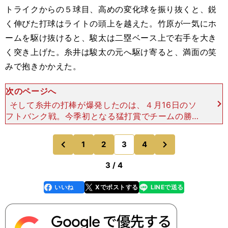
トライクからの５球目、高めの変化球を振り抜くと、鋭
く伸びた打球はライトの頭上を越えた。竹原が一気にホ
ームを駆け抜けると、駿太は二塁ベース上で右手を大き
く突き上げた。糸井は駿太の元へ駆け寄ると、満面の笑
みで抱きかかえた。
次のページへ
そして糸井の打棒が爆発したのは、４月16日のソ
フトバンク戦。今季初となる猛打賞でチームの勝利
に貢献した。試合後は「まだまだや」と話したが、
糸井の打撃が息を吹き返したのは明らかだった。糸
次
1
2
3
4
のページへ
のページへ
井の打棒復活とと
前
3 / 4
いいね
Xでポストする
LINEで送る
line
faceboo
x
k