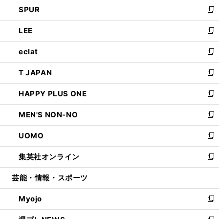
ウ
し
SPUR
で
ド
ィ
い
新
開
ウ
ン
ウ
し
LEE
く
で
ド
ィ
い
新
開
ウ
ン
ウ
し
eclat
く
で
ド
ィ
い
新
開
ウ
ン
ウ
し
T JAPAN
く
で
ド
ィ
い
新
開
ウ
ン
ウ
し
HAPPY PLUS ONE
く
で
ド
ィ
い
新
開
ウ
ン
ウ
し
MEN'S NON-NO
く
で
ド
ィ
い
新
開
ウ
ン
ウ
し
UOMO
く
で
ド
ィ
い
新
開
ウ
ン
ウ
し
集英社オンライン
く
で
ド
ィ
い
新
開
ウ
ン
ウ
し
芸能・情報・スポーツ
く
で
ド
ィ
い
開
ウ
ン
ウ
Myojo
く
で
ド
ィ
新
開
ウ
ン
し