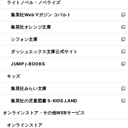
ライトノベル・ノベライズ
く
で
ド
ィ
い
開
ウ
ン
ウ
集英社Webマガジン コバルト
く
で
ド
ィ
新
開
ウ
ン
し
集英社オレンジ文庫
く
で
ド
い
新
開
ウ
ウ
し
シフォン文庫
く
で
ィ
い
新
開
ン
ウ
し
ダッシュエックス文庫公式サイト
く
ド
ィ
い
新
ウ
ン
ウ
し
JUMP j-BOOKS
で
ド
ィ
い
新
開
ウ
ン
ウ
し
キッズ
く
で
ド
ィ
い
開
ウ
ン
ウ
集英社みらい文庫
く
で
ド
ィ
新
開
ウ
ン
し
集英社の児童図書 S-KIDS.LAND
く
で
ド
い
新
開
ウ
ウ
し
オンラインストア・
その他WEBサービス
く
で
ィ
い
開
ン
ウ
オンラインストア
く
ド
ィ