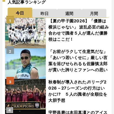
人気記事ランキング
今日
昨日
週間
月間
【夏の甲子園2026】「優勝は
1
横浜じゃない」 波乱必至の組み
合わせで識者５人が選んだ優勝
校はここだ！
「お前がラクして生意気だな」
2
「あいつ若いくせに」厳しい言
葉を浴びせられるも佐藤慎太郎
が貫いた誇りとファンへの思い
秋春制が導入されたJ1リーグ2
3
026－27シーズンの行方はい
かに!? ５人の識者が全順位を
大胆予想
4
宇野昌磨は本田真凜とのアイス