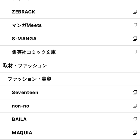
開
ウ
ン
ウ
し
ZEBRACK
く
で
ド
ィ
い
新
開
ウ
ン
ウ
し
マンガMeets
く
で
ド
ィ
い
新
開
ウ
ン
ウ
し
S-MANGA
く
で
ド
ィ
い
新
開
ウ
ン
ウ
し
集英社コミック文庫
く
で
ド
ィ
い
新
開
ウ
ン
ウ
し
取材・ファッション
く
で
ド
ィ
い
開
ウ
ン
ウ
ファッション・美容
く
で
ド
ィ
開
ウ
ン
Seventeen
く
で
ド
新
開
ウ
し
non-no
く
で
い
新
開
ウ
し
BAILA
く
ィ
い
新
ン
ウ
し
MAQUIA
ド
ィ
い
新
ウ
ン