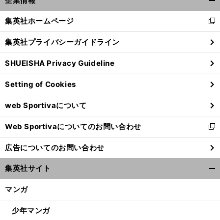
企業情報
開
く/
集英社ホームページ
新
閉
し
じ
集英社プライバシーガイドライン
い
る
ウ
SHUEISHA Privacy Guideline
ィ
ン
Setting of Cookies
ド
ウ
web Sportivaについて
で
前
へ
開
Web Sportivaについてのお問い合わせ
く
新
し
広告についてのお問い合わせ
い
ウ
集英社サイト
ィ
開
ン
く/
マンガ
ド
閉
ウ
じ
少年マンガ
で
る