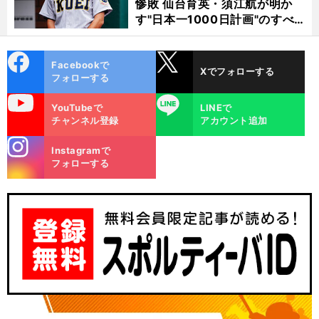
惨敗 仙台育英・須江航が明か
す"日本一1000日計画"のすべ
て
cebo
X
Facebookで
Xでフォローする
ok
フォローする
uTube
LINE
YouTubeで
LINEで
チャンネル登録
アカウント追加
stagra
Instagramで
m
フォローする