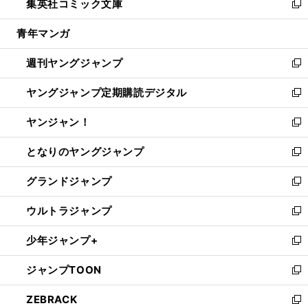
集英社コミック文庫
く
で
ド
ィ
い
新
開
ウ
ン
ウ
し
青年マンガ
く
で
ド
ィ
い
開
ウ
ン
ウ
週刊ヤングジャンプ
く
で
ド
ィ
新
開
ウ
ン
し
ヤングジャンプ定期購読デジタル
く
で
ド
い
新
開
ウ
ウ
し
ヤンジャン！
く
で
ィ
い
新
開
ン
ウ
し
となりのヤングジャンプ
く
ド
ィ
い
新
ウ
ン
ウ
し
グランドジャンプ
で
ド
ィ
い
新
開
ウ
ン
ウ
し
ウルトラジャンプ
く
で
ド
ィ
い
新
開
ウ
ン
ウ
し
少年ジャンプ+
く
で
ド
ィ
い
新
開
ウ
ン
ウ
し
ジャンプTOON
く
で
ド
ィ
い
新
開
ウ
ン
ウ
し
ZEBRACK
く
で
ド
ィ
い
新