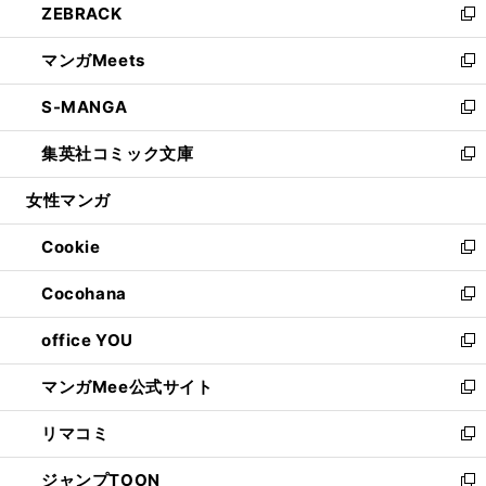
ZEBRACK
く
で
ド
ィ
い
新
開
ウ
ン
ウ
し
マンガMeets
く
で
ド
ィ
い
新
開
ウ
ン
ウ
し
S-MANGA
く
で
ド
ィ
い
新
開
ウ
ン
ウ
し
集英社コミック文庫
く
で
ド
ィ
い
新
開
ウ
ン
ウ
し
女性マンガ
く
で
ド
ィ
い
開
ウ
ン
ウ
Cookie
く
で
ド
ィ
新
開
ウ
ン
し
Cocohana
く
で
ド
い
新
開
ウ
ウ
し
office YOU
く
で
ィ
い
新
開
ン
ウ
し
マンガMee公式サイト
く
ド
ィ
い
新
ウ
ン
ウ
し
リマコミ
で
ド
ィ
い
新
開
ウ
ン
ウ
し
ジャンプTOON
く
で
ド
ィ
い
新