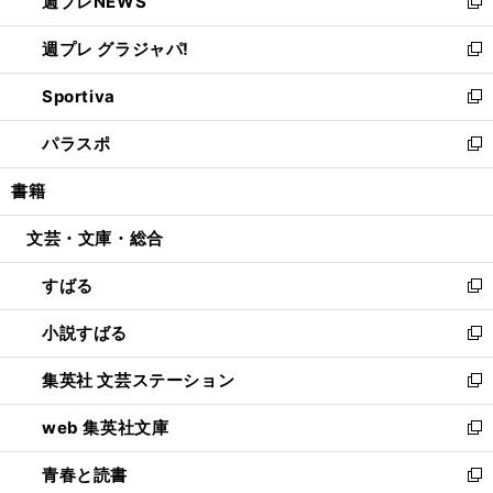
週プレNEWS
く
で
ド
い
新
開
ウ
ウ
し
週プレ グラジャパ!
く
で
ィ
い
新
開
ン
ウ
し
Sportiva
く
ド
ィ
い
新
ウ
ン
ウ
し
パラスポ
で
ド
ィ
い
新
開
ウ
ン
ウ
し
書籍
く
で
ド
ィ
い
開
ウ
ン
ウ
文芸・文庫・総合
く
で
ド
ィ
開
ウ
ン
すばる
く
で
ド
新
開
ウ
し
小説すばる
く
で
い
新
開
ウ
し
集英社 文芸ステーション
く
ィ
い
新
ン
ウ
し
web 集英社文庫
ド
ィ
い
新
ウ
ン
ウ
し
青春と読書
で
ド
ィ
い
新