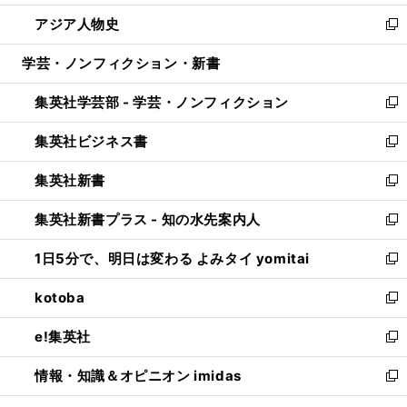
開
ウ
ン
ウ
し
アジア人物史
く
で
ド
ィ
い
新
開
ウ
ン
ウ
し
学芸・ノンフィクション・新書
く
で
ド
ィ
い
開
ウ
ン
ウ
集英社学芸部 - 学芸・ノンフィクション
く
で
ド
ィ
新
開
ウ
ン
し
集英社ビジネス書
く
で
ド
い
新
開
ウ
ウ
し
集英社新書
く
で
ィ
い
新
開
ン
ウ
し
集英社新書プラス - 知の水先案内人
く
ド
ィ
い
新
ウ
ン
ウ
し
1日5分で、明日は変わる よみタイ yomitai
で
ド
ィ
い
新
開
ウ
ン
ウ
し
kotoba
く
で
ド
ィ
い
新
開
ウ
ン
ウ
し
e!集英社
く
で
ド
ィ
い
新
開
ウ
ン
ウ
し
情報・知識＆オピニオン imidas
く
で
ド
ィ
い
新
開
ウ
ン
ウ
し