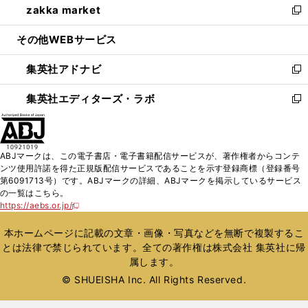
zakka market
く
で
ド
ィ
い
新
開
ウ
ン
ウ
し
その他WEBサービス
く
で
ド
ィ
い
開
ウ
ン
ウ
集英社アドナビ
く
で
ド
ィ
新
開
ウ
ン
し
集英社エディターズ・ラボ
く
で
ド
い
新
開
ウ
ウ
し
く
で
ィ
い
開
ン
ウ
ABJマークは、この電子書店・電子書籍配信サービスが、著作権者からコンテ
く
ド
ィ
ンツ使用許諾を得た正規版配信サービスであることを示す登録商標（登録番号
ウ
ン
第6091713号）です。ABJマークの詳細、ABJマークを掲示しているサービス
で
ド
の一覧はこちら。
開
ウ
https://aebs.or.jp/
新
く
で
し
い
開
本ホームページに記載の文章・画像・写真などを無断で複製するこ
ウ
く
とは法律で禁じられています。全ての著作権は株式会社 集英社に帰
ィ
属します。
ン
ド
© SHUEISHA Inc. All Rights Reserved.
ウ
で
開