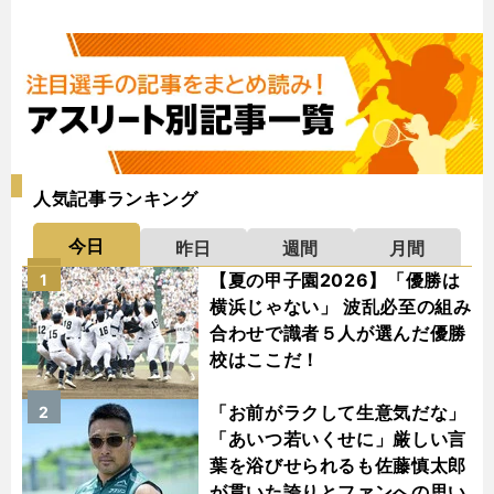
人気記事ランキング
今日
昨日
週間
月間
【夏の甲子園2026】「優勝は
1
横浜じゃない」 波乱必至の組み
合わせで識者５人が選んだ優勝
校はここだ！
「お前がラクして生意気だな」
2
「あいつ若いくせに」厳しい言
葉を浴びせられるも佐藤慎太郎
が貫いた誇りとファンへの思い