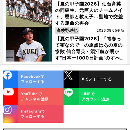
【夏の甲子園2026】仙台育英
の同級生、元巨人のチームメイ
ト、恩師と教え子...聖地で交差
する運命の再会
高校野球他
2026.08.05更新
【夏の甲子園2026】「青春っ
て密なので」の原点はあの夏の
惨敗 仙台育英・須江航が明か
す"日本一1000日計画"のすべ
て
cebo
X
Facebookで
Xでフォローする
ok
フォローする
uTube
LINE
YouTubeで
LINEで
チャンネル登録
アカウント追加
stagra
Instagramで
m
フォローする