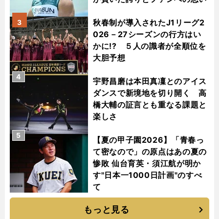
秋春制が導入されたJ1リーグ2
3
026－27シーズンの行方はい
かに!? ５人の識者が全順位を
大胆予想
4
宇野昌磨は本田真凜とのアイス
ダンスで新境地を切り開く 高
橋大輔の証言とも重なる課題と
楽しさ
5
【夏の甲子園2026】「青春っ
て密なので」の原点はあの夏の
惨敗 仙台育英・須江航が明か
す"日本一1000日計画"のすべ
て
もっと見る