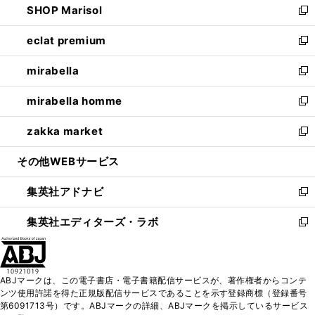
SHOP Marisol
く
で
ド
ィ
い
新
開
ウ
ン
ウ
し
eclat premium
く
で
ド
ィ
い
新
開
ウ
ン
ウ
し
mirabella
く
で
ド
ィ
い
新
開
ウ
ン
ウ
し
mirabella homme
く
で
ド
ィ
い
新
開
ウ
ン
ウ
し
zakka market
く
で
ド
ィ
い
新
開
ウ
ン
ウ
し
その他WEBサービス
く
で
ド
ィ
い
開
ウ
ン
ウ
集英社アドナビ
く
で
ド
ィ
新
開
ウ
ン
し
集英社エディターズ・ラボ
く
で
ド
い
新
開
ウ
ウ
し
く
で
ィ
い
開
ン
ウ
ABJマークは、この電子書店・電子書籍配信サービスが、著作権者からコンテ
く
ド
ィ
ンツ使用許諾を得た正規版配信サービスであることを示す登録商標（登録番号
ウ
ン
第6091713号）です。ABJマークの詳細、ABJマークを掲示しているサービス
で
ド