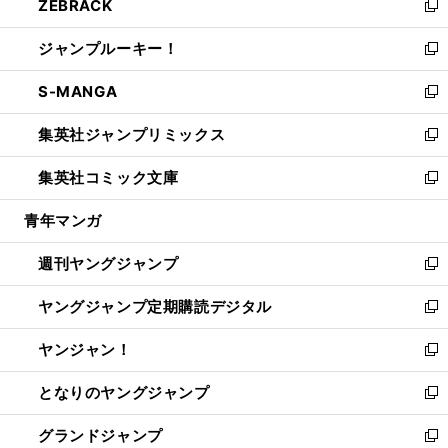
ZEBRACK
く
で
ド
ィ
い
新
開
ウ
ン
ウ
し
ジャンプルーキー！
く
で
ド
ィ
い
新
開
ウ
ン
ウ
し
S-MANGA
く
で
ド
ィ
い
新
開
ウ
ン
ウ
し
集英社ジャンプリミックス
く
で
ド
ィ
い
新
開
ウ
ン
ウ
し
集英社コミック文庫
く
で
ド
ィ
い
新
開
ウ
ン
ウ
し
青年マンガ
く
で
ド
ィ
い
開
ウ
ン
ウ
週刊ヤングジャンプ
く
で
ド
ィ
新
開
ウ
ン
し
ヤングジャンプ定期購読デジタル
く
で
ド
い
新
開
ウ
ウ
し
ヤンジャン！
く
で
ィ
い
新
開
ン
ウ
し
となりのヤングジャンプ
く
ド
ィ
い
新
ウ
ン
ウ
し
グランドジャンプ
で
ド
ィ
い
新