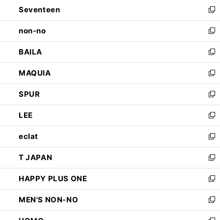
Seventeen
く
で
ド
新
開
ウ
し
non-no
く
で
い
新
開
ウ
し
BAILA
く
ィ
い
新
ン
ウ
し
MAQUIA
ド
ィ
い
新
ウ
ン
ウ
し
SPUR
で
ド
ィ
い
新
開
ウ
ン
ウ
し
LEE
く
で
ド
ィ
い
新
開
ウ
ン
ウ
し
eclat
く
で
ド
ィ
い
新
開
ウ
ン
ウ
し
T JAPAN
く
で
ド
ィ
い
新
開
ウ
ン
ウ
し
HAPPY PLUS ONE
く
で
ド
ィ
い
新
開
ウ
ン
ウ
し
MEN'S NON-NO
く
で
ド
ィ
い
新
開
ウ
ン
ウ
し