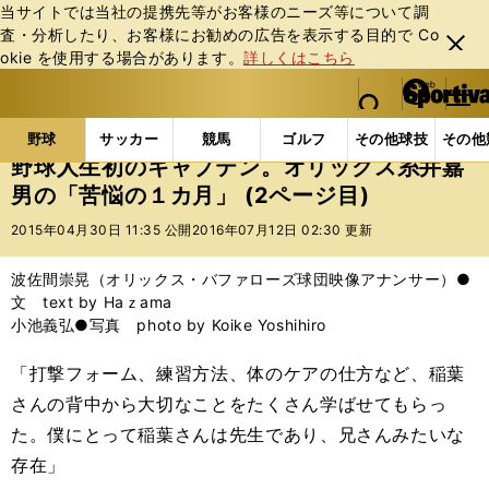
当サイトでは当社の提携先等がお客様のニーズ等について調
査・分析したり、お客様にお勧めの広告を表⽰する⽬的で Co
閉じ
okie を使⽤する場合があります。
詳しくはこちら
る
マイペ
web Sportiva (webスポルティーバ)
検索
メニュ
we
ー
野球の記事一覧
プロ野球
野球人生初のキャプテン
b
ジ
野球
サッカー
競馬
ゴルフ
その他球技
その他
ス
野球人生初のキャプテン。オリックス糸井嘉
ポ
男の「苦悩の１カ月」 (2ページ目)
ル
テ
2015年04月30日 11:35 公開
2016年07月12日 02:30 更新
ィ
ー
波佐間崇晃（オリックス・バファローズ球団映像アナンサー）●
バ
文 text by Haｚama
小池義弘●写真 photo by Koike Yoshihiro
「打撃フォーム、練習方法、体のケアの仕方など、稲葉
さんの背中から大切なことをたくさん学ばせてもらっ
た。僕にとって稲葉さんは先生であり、兄さんみたいな
存在」