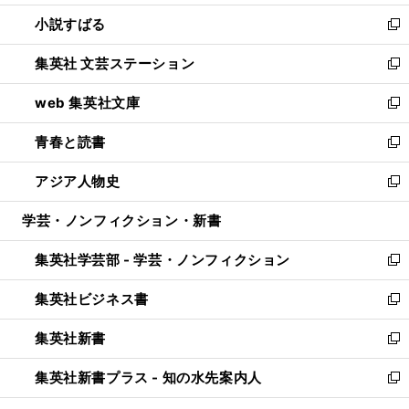
開
ウ
し
小説すばる
く
で
い
新
開
ウ
し
集英社 文芸ステーション
く
ィ
い
新
ン
ウ
し
web 集英社文庫
ド
ィ
い
新
ウ
ン
ウ
し
青春と読書
で
ド
ィ
い
新
開
ウ
ン
ウ
し
アジア人物史
く
で
ド
ィ
い
新
開
ウ
ン
ウ
し
学芸・ノンフィクション・新書
く
で
ド
ィ
い
開
ウ
ン
ウ
集英社学芸部 - 学芸・ノンフィクション
く
で
ド
ィ
新
開
ウ
ン
し
集英社ビジネス書
く
で
ド
い
新
開
ウ
ウ
し
集英社新書
く
で
ィ
い
新
開
ン
ウ
し
集英社新書プラス - 知の水先案内人
く
ド
ィ
い
新
ウ
ン
ウ
し