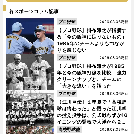
各スポーツコラム記事
プロ野球
2026.08.06更新
【プロ野球】掛布雅之が指摘す
る「今の阪神に足りないもの」
1985年のチームよりもつなが
りを感じない
プロ野球
2026.08.06更新
【プロ野球】掛布雅之が1985
年と今の阪神打線を比較 強力
クリーンナップと、チームの
「大きな違い」を語った
プロ野球
2026.08.06更新
【江川卓伝】１年夏で「高校野
球は終わった」と悟った江川卓
の控え投手は、公式戦わずか16
イニングの登板で大洋から２位
指名を受けた
高校野球他
2026.08.05更新