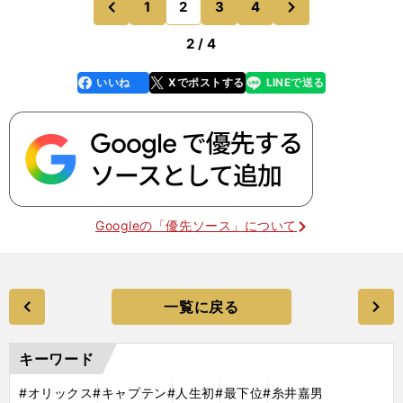
1
2
3
4
のページへ
のページへ
割台をさまよってい
前
2 / 4
いいね
Xでポストする
LINEで送る
line
faceboo
x
k
Googleの「優先ソース」について
一覧に戻る
キーワード
#オリックス
#キャプテン
#人生初
#最下位
#糸井嘉男