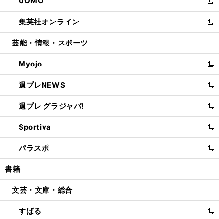
UOMO
く
で
ド
ィ
い
新
開
ウ
ン
ウ
し
集英社オンライン
く
で
ド
ィ
い
新
開
ウ
ン
ウ
し
芸能・情報・スポーツ
く
で
ド
ィ
い
開
ウ
ン
ウ
Myojo
く
で
ド
ィ
新
開
ウ
ン
し
週プレNEWS
く
で
ド
い
新
開
ウ
ウ
し
週プレ グラジャパ!
く
で
ィ
い
新
開
ン
ウ
し
Sportiva
く
ド
ィ
い
新
ウ
ン
ウ
し
パラスポ
で
ド
ィ
い
新
開
ウ
ン
ウ
し
書籍
く
で
ド
ィ
い
開
ウ
ン
ウ
文芸・文庫・総合
く
で
ド
ィ
開
ウ
ン
すばる
く
で
ド
新