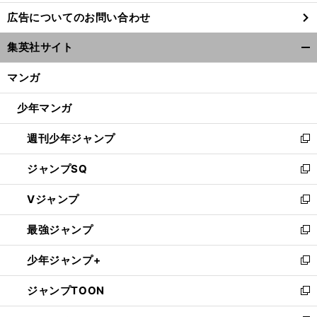
し
広告についてのお問い合わせ
い
ウ
集英社サイト
ィ
開
ン
く/
マンガ
ド
閉
ウ
じ
少年マンガ
で
る
開
週刊少年ジャンプ
く
新
し
ジャンプSQ
い
新
ウ
し
Vジャンプ
ィ
い
新
ン
ウ
し
最強ジャンプ
ド
ィ
い
新
ウ
ン
ウ
し
少年ジャンプ+
で
ド
ィ
い
新
開
ウ
ン
ウ
し
ジャンプTOON
く
で
ド
ィ
い
新
開
ウ
ン
ウ
し