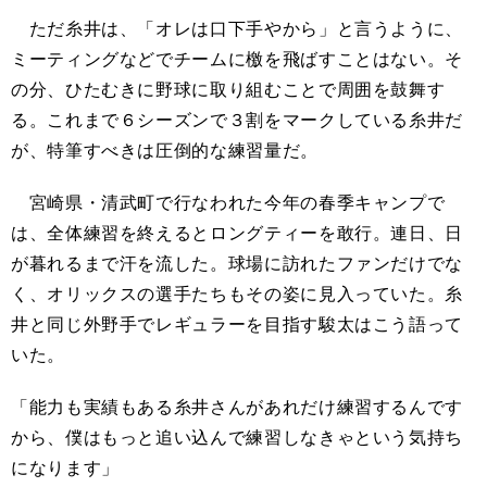
ただ糸井は、「オレは口下手やから」と言うように、
ミーティングなどでチームに檄を飛ばすことはない。そ
の分、ひたむきに野球に取り組むことで周囲を鼓舞す
る。これまで６シーズンで３割をマークしている糸井だ
が、特筆すべきは圧倒的な練習量だ。
宮崎県・清武町で行なわれた今年の春季キャンプで
は、全体練習を終えるとロングティーを敢行。連日、日
が暮れるまで汗を流した。球場に訪れたファンだけでな
く、オリックスの選手たちもその姿に見入っていた。糸
井と同じ外野手でレギュラーを目指す駿太はこう語って
いた。
「能力も実績もある糸井さんがあれだけ練習するんです
から、僕はもっと追い込んで練習しなきゃという気持ち
になります」