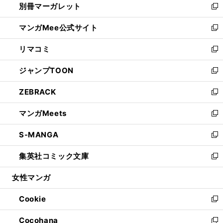
別冊マーガレット
く
で
ィ
い
新
開
ン
ウ
し
マンガMee公式サイト
く
ド
ィ
い
新
ウ
ン
ウ
し
リマコミ
で
ド
ィ
い
新
開
ウ
ン
ウ
し
ジャンプTOON
く
で
ド
ィ
い
新
開
ウ
ン
ウ
し
ZEBRACK
く
で
ド
ィ
い
新
開
ウ
ン
ウ
し
マンガMeets
く
で
ド
ィ
い
新
開
ウ
ン
ウ
し
S-MANGA
く
で
ド
ィ
い
新
開
ウ
ン
ウ
し
集英社コミック文庫
く
で
ド
ィ
い
新
開
ウ
ン
ウ
し
女性マンガ
く
で
ド
ィ
い
開
ウ
ン
ウ
Cookie
く
で
ド
ィ
新
開
ウ
ン
し
Cocohana
く
で
ド
い
新