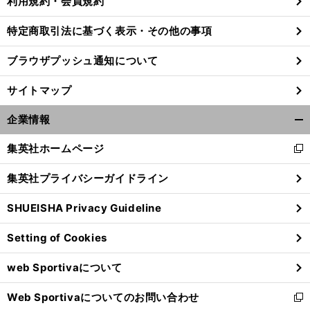
利用規約・会員規約
特定商取引法に基づく表示・その他の事項
ブラウザプッシュ通知について
サイトマップ
企業情報
開
く/
集英社ホームページ
新
閉
し
じ
集英社プライバシーガイドライン
い
る
ウ
SHUEISHA Privacy Guideline
ィ
前
へ
ン
Setting of Cookies
ド
ウ
web Sportivaについて
で
開
Web Sportivaについてのお問い合わせ
く
新