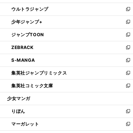
開
ウ
ン
ウ
し
ウルトラジャンプ
く
で
ド
ィ
い
新
開
ウ
ン
ウ
し
少年ジャンプ+
く
で
ド
ィ
い
新
開
ウ
ン
ウ
し
ジャンプTOON
く
で
ド
ィ
い
新
開
ウ
ン
ウ
し
ZEBRACK
く
で
ド
ィ
い
新
開
ウ
ン
ウ
し
S-MANGA
く
で
ド
ィ
い
新
開
ウ
ン
ウ
し
集英社ジャンプリミックス
く
で
ド
ィ
い
新
開
ウ
ン
ウ
し
集英社コミック文庫
く
で
ド
ィ
い
新
開
ウ
ン
ウ
し
少女マンガ
く
で
ド
ィ
い
開
ウ
ン
ウ
りぼん
く
で
ド
ィ
新
開
ウ
ン
し
マーガレット
く
で
ド
い
新
開
ウ
ウ
し