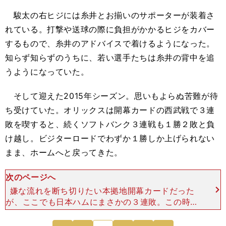
駿太の右ヒジには糸井とお揃いのサポーターが装着さ
れている。打撃や送球の際に負担がかかるヒジをカバー
するもので、糸井のアドバイスで着けるようになった。
知らず知らずのうちに、若い選手たちは糸井の背中を追
うようになっていた。
そして迎えた2015年シーズン。思いもよらぬ苦難が待
ち受けていた。オリックスは開幕カードの西武戦で３連
敗を喫すると、続くソフトバンク３連戦も１勝２敗と負
け越し。ビジターロードでわずか１勝しか上げられない
まま、ホームへと戻ってきた。
次のページへ
嫌な流れを断ち切りたい本拠地開幕カードだった
が、ここでも日本ハムにまさかの３連敗。この時点
で１勝８敗となり、わずか９試合で借金は７まで膨
れ上がった。糸井自身も調子が上がらず、打率は１
次