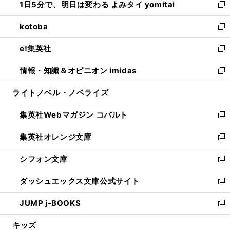
1日5分で、明日は変わる よみタイ yomitai
で
ド
ィ
い
新
開
ウ
ン
ウ
し
kotoba
く
で
ド
ィ
い
新
開
ウ
ン
ウ
し
e!集英社
く
で
ド
ィ
い
新
開
ウ
ン
ウ
し
情報・知識＆オピニオン imidas
く
で
ド
ィ
い
新
開
ウ
ン
ウ
し
ライトノベル・ノベライズ
く
で
ド
ィ
い
開
ウ
ン
ウ
集英社Webマガジン コバルト
く
で
ド
ィ
新
開
ウ
ン
し
集英社オレンジ文庫
く
で
ド
い
新
開
ウ
ウ
し
シフォン文庫
く
で
ィ
い
新
開
ン
ウ
し
ダッシュエックス文庫公式サイト
く
ド
ィ
い
新
ウ
ン
ウ
し
JUMP j-BOOKS
で
ド
ィ
い
新
開
ウ
ン
ウ
し
キッズ
く
で
ド
ィ
い