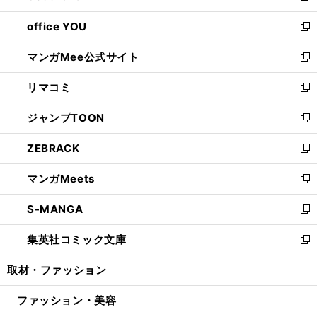
開
ウ
ウ
し
office YOU
く
で
ィ
い
新
開
ン
ウ
し
マンガMee公式サイト
く
ド
ィ
い
新
ウ
ン
ウ
し
リマコミ
で
ド
ィ
い
新
開
ウ
ン
ウ
し
ジャンプTOON
く
で
ド
ィ
い
新
開
ウ
ン
ウ
し
ZEBRACK
く
で
ド
ィ
い
新
開
ウ
ン
ウ
し
マンガMeets
く
で
ド
ィ
い
新
開
ウ
ン
ウ
し
S-MANGA
く
で
ド
ィ
い
新
開
ウ
ン
ウ
し
集英社コミック文庫
く
で
ド
ィ
い
新
開
ウ
ン
ウ
し
取材・ファッション
く
で
ド
ィ
い
開
ウ
ン
ウ
ファッション・美容
く
で
ド
ィ
開
ウ
ン