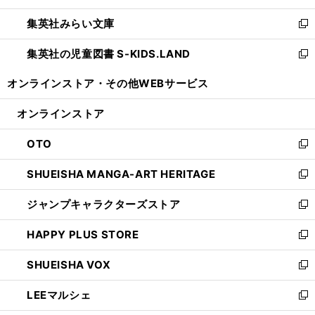
開
ウ
ン
ウ
集英社みらい文庫
く
で
ド
ィ
新
開
ウ
ン
し
集英社の児童図書 S-KIDS.LAND
く
で
ド
い
新
開
ウ
ウ
し
オンラインストア・
その他WEBサービス
く
で
ィ
い
開
ン
ウ
オンラインストア
く
ド
ィ
ウ
ン
OTO
で
ド
新
開
ウ
し
SHUEISHA MANGA-ART HERITAGE
く
で
い
新
開
ウ
し
ジャンプキャラクターズストア
く
ィ
い
新
ン
ウ
し
HAPPY PLUS STORE
ド
ィ
い
新
ウ
ン
ウ
し
SHUEISHA VOX
で
ド
ィ
い
新
開
ウ
ン
ウ
し
LEEマルシェ
く
で
ド
ィ
い
新
開
ウ
ン
ウ
し