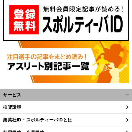
サービス
開
く/
推奨環境
閉
じ
集英社ID・スポルティーバIDとは
る